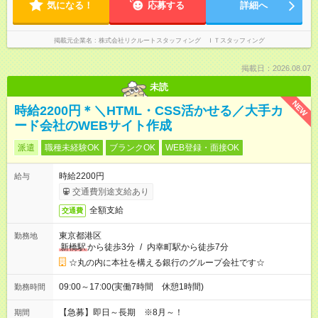
気になる！
応募する
詳細へ
掲載元企業名
株式会社リクルートスタッフィング ＩＴスタッフィング
掲載日：2026.08.07
未読
NEW
時給2200円＊＼HTML・CSS活かせる／大手カ
ード会社のWEBサイト作成
派遣
職種未経験OK
ブランクOK
WEB登録・面接OK
時給2200円
給与
交通費別途支給あり
全額支給
交通費
東京都港区
勤務地
新橋駅
から徒歩3分
/
内幸町駅から徒歩7分
☆丸の内に本社を構える銀行のグループ会社です☆
09:00～17:00(実働7時間 休憩1時間)
勤務時間
【急募】即日～長期 ※8月～！
期間