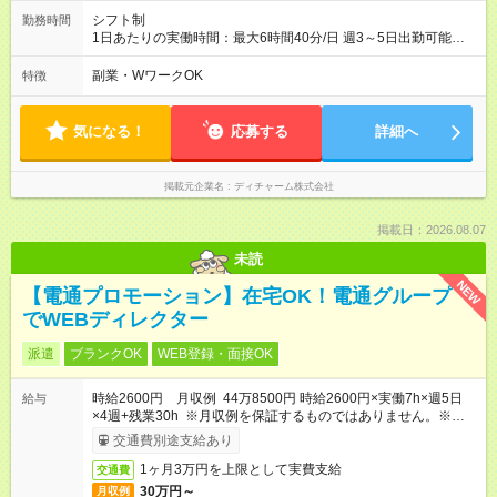
シフト制
勤務時間
1日あたりの実働時間：最大6時間40分/日 週3～5日出勤可能な
方 （シフト例） 9:00～16:40（休憩1時間含む） ご希望に合わせ
て勤務終了時間はご相談可能です ※勤務地により多少の前後
副業・WワークOK
特徴
有・移動時間別
気になる！
応募する
詳細へ
掲載元企業名
ディチャーム株式会社
掲載日：2026.08.07
未読
NEW
【電通プロモーション】在宅OK！電通グループ
でWEBディレクター
派遣
ブランクOK
WEB登録・面接OK
時給2600円 月収例 44万8500円 時給2600円×実働7h×週5日
給与
×4週+残業30h ※月収例を保証するものではありません。※給与
即受取りサービス利用可（利用条件有）
交通費別途支給あり
1ヶ月3万円を上限として実費支給
交通費
30万円～
月収例