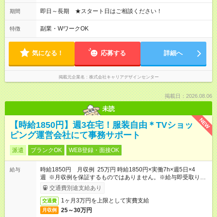
即日～長期 ★スタート日はご相談ください！
期間
副業・WワークOK
特徴
気になる！
応募する
詳細へ
掲載元企業名
株式会社キャリアデザインセンター
掲載日：2026.08.06
未読
NEW
【時給1850円】週3在宅！服装自由＊TVショッ
ピング運営会社にて事務サポート
派遣
ブランクOK
WEB登録・面接OK
時給1850円 月収例 25万円 時給1850円×実働7h×週5日×4
給与
週 ※月収例を保証するものではありません。※給与即受取りサ
ービス利用可（利用条件有）
交通費別途支給あり
1ヶ月3万円を上限として実費支給
交通費
25～30万円
月収例