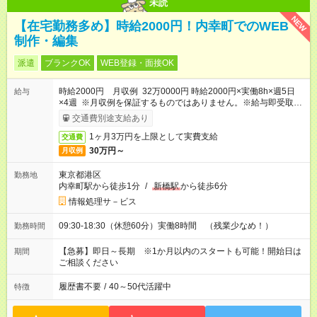
未読
NEW
【在宅勤務多め】時給2000円！内幸町でのWEB
制作・編集
派遣
ブランクOK
WEB登録・面接OK
時給2000円 月収例 32万0000円 時給2000円×実働8h×週5日
給与
×4週 ※月収例を保証するものではありません。※給与即受取り
サービス利用可（利用条件有）
交通費別途支給あり
1ヶ月3万円を上限として実費支給
交通費
30万円～
月収例
東京都港区
勤務地
内幸町駅から徒歩1分
/
新橋駅
から徒歩6分
情報処理サ－ビス
09:30-18:30（休憩60分）実働8時間 （残業少なめ！）
勤務時間
【急募】即日～長期 ※1か月以内のスタートも可能！開始日は
期間
ご相談ください
履歴書不要
/
40～50代活躍中
特徴