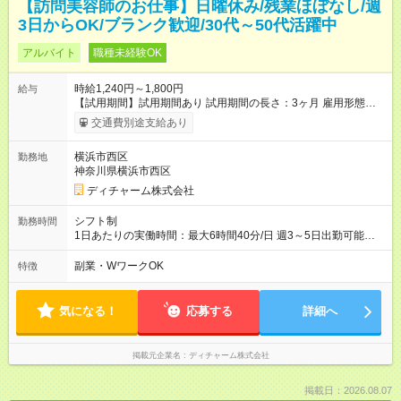
【訪問美容師のお仕事】日曜休み/残業ほぼなし/週
3日からOK/ブランク歓迎/30代～50代活躍中
アルバイト
職種未経験OK
時給1,240円～1,800円
給与
【試用期間】試用期間あり 試用期間の長さ：3ヶ月 雇用形態、
給与は本採用時と同じです。
交通費別途支給あり
横浜市西区
勤務地
神奈川県横浜市西区
ディチャーム株式会社
シフト制
勤務時間
1日あたりの実働時間：最大6時間40分/日 週3～5日出勤可能な
方 （シフト例） 9:00～16:40（休憩1時間含む） ご希望に合わせ
て勤務終了時間はご相談可能です ※勤務地により多少の前後
副業・WワークOK
特徴
有・移動時間別
気になる！
応募する
詳細へ
掲載元企業名
ディチャーム株式会社
掲載日：2026.08.07