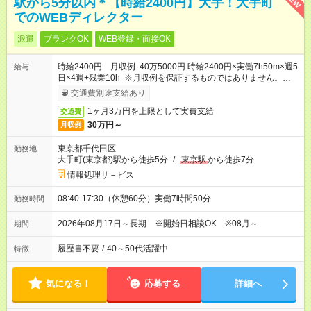
駅から5分以内＊【時給2400円】大手！大手町
でのWEBディレクター
派遣
ブランクOK
WEB登録・面接OK
時給2400円 月収例 40万5000円 時給2400円×実働7h50m×週5
給与
日×4週+残業10h ※月収例を保証するものではありません。※給
与即受取りサービス利用可（利用条件有）
交通費別途支給あり
1ヶ月3万円を上限として実費支給
交通費
30万円～
月収例
東京都千代田区
勤務地
大手町(東京都)駅から徒歩5分
/
東京駅
から徒歩7分
情報処理サ－ビス
08:40-17:30（休憩60分）実働7時間50分
勤務時間
2026年08月17日～長期 ※開始日相談OK ※08月～
期間
履歴書不要
/
40～50代活躍中
特徴
気になる！
応募する
詳細へ