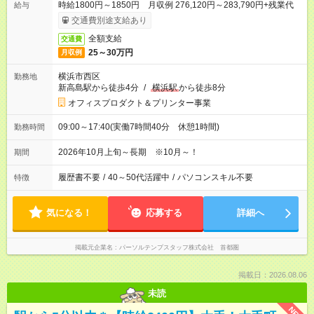
時給1800円～1850円 月収例 276,120円～283,790円+残業代
給与
交通費別途支給あり
全額支給
交通費
25～30万円
月収例
横浜市西区
勤務地
新高島駅から徒歩4分
/
横浜駅
から徒歩8分
オフィスプロダクト＆プリンター事業
09:00～17:40(実働7時間40分 休憩1時間)
勤務時間
2026年10月上旬～長期 ※10月～！
期間
履歴書不要
/
40～50代活躍中
/
パソコンスキル不要
特徴
気になる！
応募する
詳細へ
掲載元企業名
パーソルテンプスタッフ株式会社 首都圏
掲載日：2026.08.06
未読
NEW