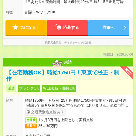
1日あたりの実働時間：最大6時間40分/日 週3～5日出勤可能な
方 （シフト例） 9:00～16:40（休憩1時間含む） ご希望に合わせ
て勤務終了時間はご相談可能です ※勤務地により多少の前後
副業・WワークOK
特徴
有・移動時間別
気になる！
応募する
詳細へ
掲載元企業名
ディチャーム株式会社
掲載日：2026.08.06
未読
NEW
【在宅勤務OK】時給1750円！東京で校正・制
作
派遣
ブランクOK
WEB登録・面接OK
時給1750円 月収例 25万円 時給1750円×実働7h×週5日×4週
給与
+残業5h ※月収例を保証するものではありません。※給与即受取
りサービス利用可（利用条件有）
交通費別途支給あり
1ヶ月3万円を上限として実費支給
交通費
25～30万円
月収例