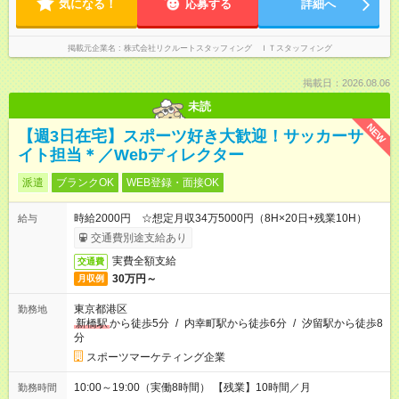
気になる！
応募する
詳細へ
掲載元企業名
株式会社リクルートスタッフィング ＩＴスタッフィング
掲載日：2026.08.06
未読
NEW
【週3日在宅】スポーツ好き大歓迎！サッカーサ
イト担当＊／Webディレクター
派遣
ブランクOK
WEB登録・面接OK
時給2000円 ☆想定月収34万5000円（8H×20日+残業10H）
給与
交通費別途支給あり
実費全額支給
交通費
30万円～
月収例
東京都港区
勤務地
新橋駅
から徒歩5分
/
内幸町駅から徒歩6分
/
汐留駅から徒歩8
分
スポーツマーケティング企業
10:00～19:00（実働8時間） 【残業】10時間／月
勤務時間