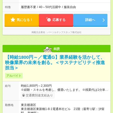
履歴書不要
/
40～50代活躍中
/
服装自由
特徴
気になる！
応募する
詳細へ
掲載元企業名
パーソルテンプスタッフ株式会社
未読
【時給1800円～／電通G】業界経験を活かして、
映像業界の未来を創る。＜サステナビリティ推進
担当＞
アルバイト
時給1,800円～2,300円
給与
※経験・スキルを考慮し、優遇いたします。 ※残業代は1分単位
で全額支給します。 【試用期間】試用期間なし
交通費別途支給あり
東京都港区
勤務地
東京都港区東新橋1-8-1電通本社ビル 21階（最寄り駅：汐留