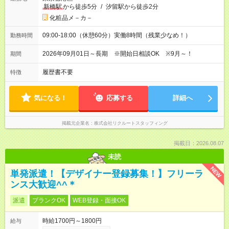
新橋駅
から徒歩5分
/
汐留駅から徒歩2分
化粧品メ－カ－
09:00-18:00（休憩60分）実働8時間（残業少なめ！）
勤務時間
2026年09月01日～長期 ※開始日相談OK ※9月～！
期間
履歴書不要
特徴
気になる！
応募する
詳細へ
掲載元企業名
株式会社リクルートスタッフィング
掲載日：2026.08.07
未読
NEW
単発派遣！【デザイナー登録募集！】フリーラ
ンス大歓迎^^＊
派遣
ブランクOK
WEB登録・面接OK
時給1700円～1800円
給与