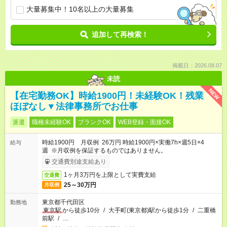
大量募集中！10名以上の大量募集
追加して再検索！
掲載日：2026.08.07
未読
NEW
【在宅勤務OK】時給1900円！未経験OK！残業
ほぼなし▼法律事務所でお仕事
派遣
職種未経験OK
ブランクOK
WEB登録・面接OK
時給1900円 月収例 26万円 時給1900円×実働7h×週5日×4
給与
週 ※月収例を保証するものではありません。
交通費別途支給あり
1ヶ月3万円を上限として実費支給
交通費
25～30万円
月収例
東京都千代田区
勤務地
東京駅
から徒歩10分
/
大手町(東京都)駅から徒歩1分
/
二重橋
前駅
/
…