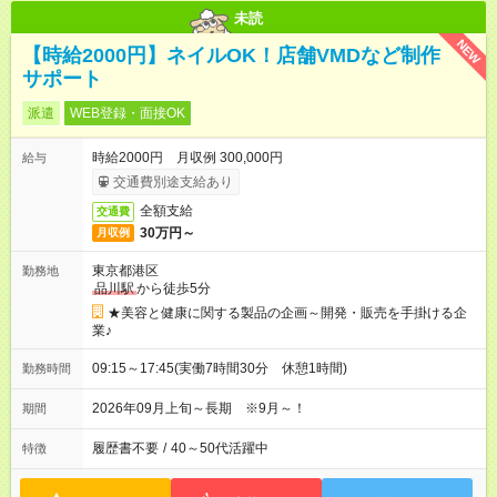
未読
NEW
【時給2000円】ネイルOK！店舗VMDなど制作
サポート
派遣
WEB登録・面接OK
時給2000円 月収例 300,000円
給与
交通費別途支給あり
全額支給
交通費
30万円～
月収例
東京都港区
勤務地
品川駅
から徒歩5分
★美容と健康に関する製品の企画～開発・販売を手掛ける企
業♪
09:15～17:45(実働7時間30分 休憩1時間)
勤務時間
2026年09月上旬～長期 ※9月～！
期間
履歴書不要
/
40～50代活躍中
特徴