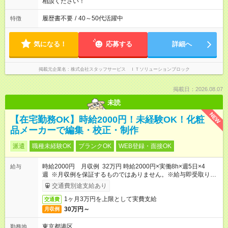
相談ください！
履歴書不要
/
40～50代活躍中
特徴
気になる！
応募する
詳細へ
掲載元企業名
株式会社スタッフサービス ＩＴソリューションブロック
掲載日：2026.08.07
未読
NEW
【在宅勤務OK】時給2000円！未経験OK！化粧
品メーカーで編集・校正・制作
派遣
職種未経験OK
ブランクOK
WEB登録・面接OK
時給2000円 月収例 32万円 時給2000円×実働8h×週5日×4
給与
週 ※月収例を保証するものではありません。※給与即受取りサ
ービス利用可（利用条件有）
交通費別途支給あり
1ヶ月3万円を上限として実費支給
交通費
30万円～
月収例
東京都港区
勤務地