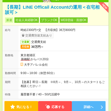
NEW
【長期】LINE Officail Accountの運用＜在宅相
談可＞
派遣
社会人未経験OK
ブランクOK
WEB登録・面接OK
時給2300円+交 【月収例】36万8000円
給与
交通費別途支給あり
交通費支給
交通費
30万円～
月収例
東京都港区
勤務地
新橋駅
からバス20分
大手アパレル会社
9:00～18:00（休憩:60分）
勤務時間
【急募】即日～長期 ※8月～、9月～、10月～のスタートもご
期間
相談ください！
履歴書不要
/
40～50代活躍中
特徴
気になる！
応募する
詳細へ