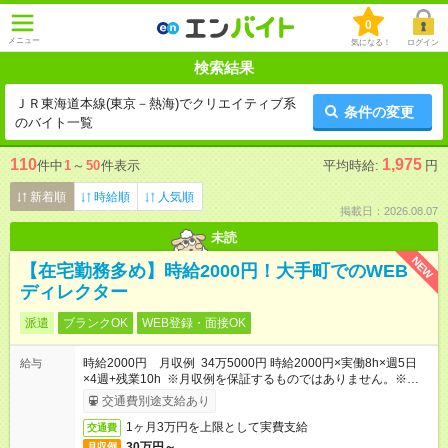
0
メニュー
気になる！
ログイン
検索結果
ＪＲ東海道本線(東京－熱海)でクリエイティブ系
条件の変更
のバイト一覧
110
1,975
件中
1
～
50
件表示
平均時給:
円
新着順
時給順
人気順
掲載日：2026.08.07
未読
NEW
【在宅勤務多め】時給2000円！大手町でのWEB
ディレクター
派遣
ブランクOK
WEB登録・面接OK
時給2000円 月収例 34万5000円 時給2000円×実働8h×週5日
給与
×4週+残業10h ※月収例を保証するものではありません。※給与
即受取りサービス利用可（利用条件有）
交通費別途支給あり
1ヶ月3万円を上限として実費支給
交通費
30万円～
月収例