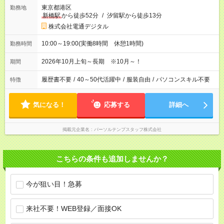
東京都港区
勤務地
新橋駅
から徒歩52分
/
汐留駅から徒歩13分
株式会社電通デジタル
10:00～19:00(実働8時間 休憩1時間)
勤務時間
2026年10月上旬～長期 ※10月～！
期間
履歴書不要
/
40～50代活躍中
/
服装自由
/
パソコンスキル不要
特徴
気になる！
応募する
詳細へ
掲載元企業名
パーソルテンプスタッフ株式会社
こちらの条件も追加しませんか？
今が狙い目！急募
来社不要！WEB登録／面接OK