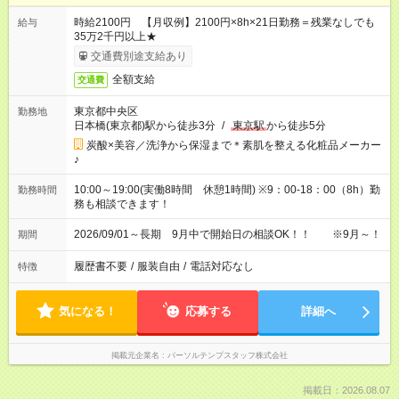
時給2100円 【月収例】2100円×8h×21日勤務＝残業なしでも
給与
35万2千円以上★
交通費別途支給あり
全額支給
交通費
東京都中央区
勤務地
日本橋(東京都)駅から徒歩3分
/
東京駅
から徒歩5分
炭酸×美容／洗浄から保湿まで＊素肌を整える化粧品メーカー
♪
10:00～19:00(実働8時間 休憩1時間) ※9：00-18：00（8h）勤
勤務時間
務も相談できます！
2026/09/01～長期 9月中で開始日の相談OK！！ ※9月～！
期間
履歴書不要
/
服装自由
/
電話対応なし
特徴
気になる！
応募する
詳細へ
掲載元企業名
パーソルテンプスタッフ株式会社
掲載日：2026.08.07