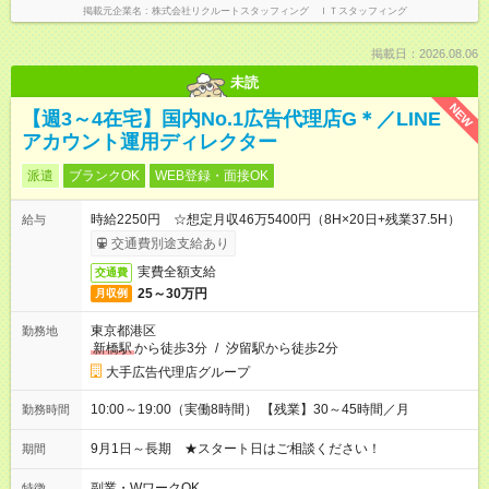
掲載元企業名
株式会社リクルートスタッフィング ＩＴスタッフィング
掲載日：2026.08.06
未読
NEW
【週3～4在宅】国内No.1広告代理店G＊／LINE
アカウント運用ディレクター
派遣
ブランクOK
WEB登録・面接OK
時給2250円 ☆想定月収46万5400円（8H×20日+残業37.5H）
給与
交通費別途支給あり
実費全額支給
交通費
25～30万円
月収例
東京都港区
勤務地
新橋駅
から徒歩3分
/
汐留駅から徒歩2分
大手広告代理店グループ
10:00～19:00（実働8時間） 【残業】30～45時間／月
勤務時間
9月1日～長期 ★スタート日はご相談ください！
期間
副業・WワークOK
特徴