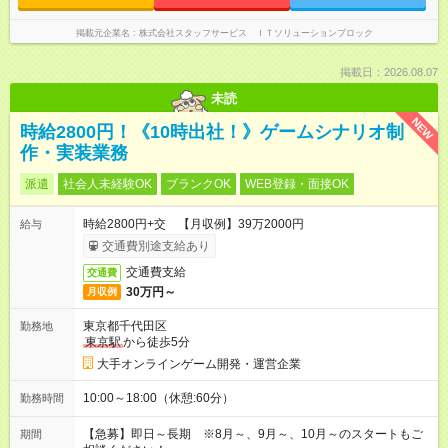
掲載元企業名
株式会社スタッフサービス ＩＴソリューションブロック
掲載日：2026.08.07
未読
NEW
時給2800円！《10時出社！》ゲームシナリオ制
作・実装業務
派遣
社会人未経験OK
ブランクOK
WEB登録・面接OK
時給2800円+交 【月収例】39万2000円
給与
交通費別途支給あり
交通費支給
交通費
30万円～
月収例
東京都千代田区
勤務地
東京駅
から徒歩5分
大手オンラインゲーム開発・運営企業
10:00～18:00（休憩:60分）
勤務時間
【急募】即日～長期 ※8月～、9月～、10月～のスタートもご
期間