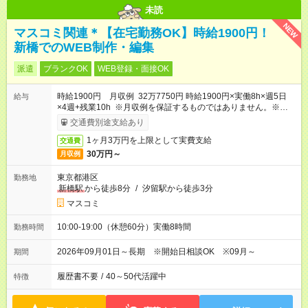
未読
NEW
マスコミ関連＊【在宅勤務OK】時給1900円！
新橋でのWEB制作・編集
派遣
ブランクOK
WEB登録・面接OK
時給1900円 月収例 32万7750円 時給1900円×実働8h×週5日
給与
×4週+残業10h ※月収例を保証するものではありません。※給与
即受取りサービス利用可（利用条件有）
交通費別途支給あり
1ヶ月3万円を上限として実費支給
交通費
30万円～
月収例
東京都港区
勤務地
新橋駅
から徒歩8分
/
汐留駅から徒歩3分
マスコミ
10:00-19:00（休憩60分）実働8時間
勤務時間
2026年09月01日～長期 ※開始日相談OK ※09月～
期間
履歴書不要
/
40～50代活躍中
特徴