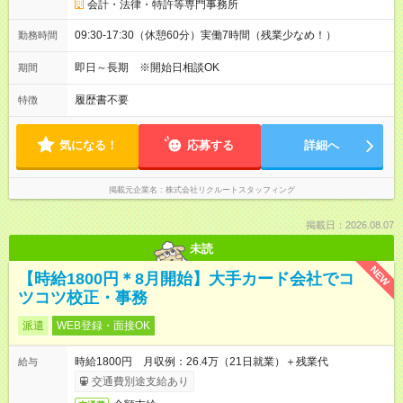
会計・法律・特許等専門事務所
09:30-17:30（休憩60分）実働7時間（残業少なめ！）
勤務時間
即日～長期 ※開始日相談OK
期間
履歴書不要
特徴
気になる！
応募する
詳細へ
掲載元企業名
株式会社リクルートスタッフィング
掲載日：2026.08.07
未読
NEW
【時給1800円＊8月開始】大手カード会社でコ
ツコツ校正・事務
派遣
WEB登録・面接OK
時給1800円 月収例：26.4万（21日就業）＋残業代
給与
交通費別途支給あり