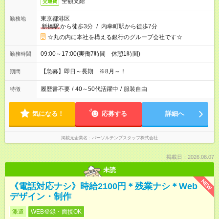
全額支給
交通費
東京都港区
勤務地
新橋駅
から徒歩3分
/
内幸町駅から徒歩7分
☆丸の内に本社を構える銀行のグループ会社です☆
09:00～17:00(実働7時間 休憩1時間)
勤務時間
【急募】即日～長期 ※8月～！
期間
履歴書不要
/
40～50代活躍中
/
服装自由
特徴
気になる！
応募する
詳細へ
掲載元企業名
パーソルテンプスタッフ株式会社
掲載日：2026.08.07
未読
NEW
《電話対応ナシ》時給2100円＊残業ナシ＊Web
デザイン・制作
派遣
WEB登録・面接OK