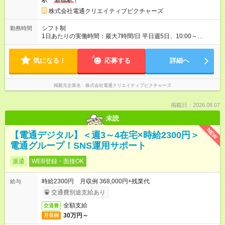
駅
新橋駅
）
株式会社電通クリエイティブピクチャーズ
シフト制
勤務時間
1日あたりの実働時間：最大7時間/日 平日週5日、10:00～
18:00（実働7時間、休憩1時間） ・所定時間外勤務：あり（残
業代は全額支給いたします） ・休日勤務：あり（担当案件や進
気になる！
捗状況によります） ※上記時間から多少変更することもできま
応募する
詳細へ
すのでご相談ください ※ある程度、仕事に慣れた後はリモート
ワークも可能です
掲載元企業名
株式会社電通クリエイティブピクチャーズ
掲載日：2026.08.07
未読
NEW
【電通デジタル】＜週3～4在宅×時給2300円＞
電通グループ！SNS運用サポート
派遣
WEB登録・面接OK
時給2300円 月収例 368,000円+残業代
給与
交通費別途支給あり
全額支給
交通費
30万円～
月収例