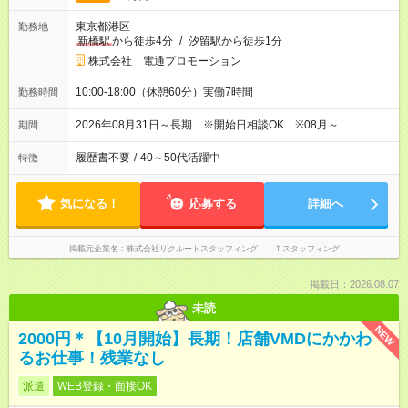
東京都港区
勤務地
新橋駅
から徒歩4分
/
汐留駅から徒歩1分
株式会社 電通プロモーション
10:00-18:00（休憩60分）実働7時間
勤務時間
2026年08月31日～長期 ※開始日相談OK ※08月～
期間
履歴書不要
/
40～50代活躍中
特徴
気になる！
応募する
詳細へ
掲載元企業名
株式会社リクルートスタッフィング ＩＴスタッフィング
掲載日：2026.08.07
未読
NEW
2000円＊【10月開始】長期！店舗VMDにかかわ
るお仕事！残業なし
派遣
WEB登録・面接OK