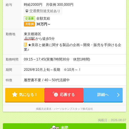
時給2000円 月収例 300,000円
給与
交通費別途支給あり
全額支給
交通費
30万円～
月収例
東京都港区
勤務地
品川駅
から徒歩5分
★美容と健康に関する製品の企画～開発・販売を手掛ける企
業♪
09:15～17:45(実働7時間30分 休憩1時間)
勤務時間
2026年10月上旬～長期 ※10月～！
期間
履歴書不要
/
40～50代活躍中
特徴
気になる！
応募する
詳細へ
掲載元企業名
パーソルテンプスタッフ株式会社
掲載日：2026.08.07
未読