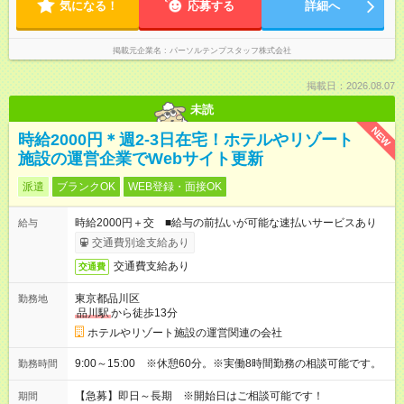
気になる！
応募する
詳細へ
掲載元企業名
パーソルテンプスタッフ株式会社
掲載日：2026.08.07
未読
NEW
時給2000円＊週2-3日在宅！ホテルやリゾート
施設の運営企業でWebサイト更新
派遣
ブランクOK
WEB登録・面接OK
時給2000円＋交 ■給与の前払いが可能な速払いサービスあり
給与
交通費別途支給あり
交通費支給あり
交通費
東京都品川区
勤務地
品川駅
から徒歩13分
ホテルやリゾート施設の運営関連の会社
9:00～15:00 ※休憩60分。※実働8時間勤務の相談可能です。
勤務時間
【急募】即日～長期 ※開始日はご相談可能です！
期間