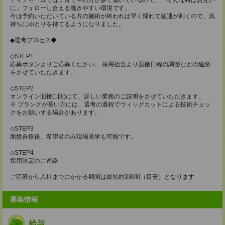
に」フォローし合える働きやすい環境です。
今は予約いただいている方の施術が終われば早く帰れて融通が利くので、気
持ちにゆとりを持てるようになりました。
◆選考プロセス◆
◇STEP1
応募ボタンよりご応募ください。 採用担当より面接日程の調整などの連絡
をさせていただきます。
◇STEP2
オンライン面接(1回)にて、詳しい業務のご説明をさせていただきます。
※ ブランクが長い方には、選考の過程でウィッグカットによる技術チェッ
クをお願いする場合があります。
◇STEP3
面接合格後、希望者のみ現場見学も可能です。
◇STEP4
採用決定のご連絡
ご応募から入社までにかかる期間は最短約3週間（目安）となります
募集情報
給与