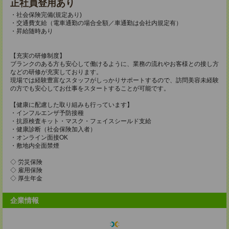
正社員登用あり
・社会保険完備(規定あり)
・交通費支給（電車通勤の場合全額／車通勤は会社内規定有）
・昇給随時あり
【充実の研修制度】
ブランクのある方も安心して働けるように、業務の流れやお客様との接し方
などの研修が充実しております。
現場では経験豊富なスタッフがしっかりサポートするので、訪問美容未経験
の方でも安心してお仕事をスタートすることが可能です。
【健康に配慮した取り組みも行っています】
・インフルエンザ予防接種
・抗原検査キット・マスク・フェイスシールド支給
・健康診断（社会保険加入者）
・オンライン面接OK
・敷地内全面禁煙
◇ 労災保険
◇ 雇用保険
◇ 厚生年金
企業情報