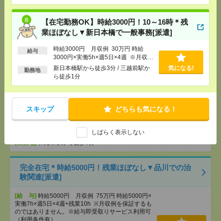
[給 与]
時給3000円 月収例 30万円 時給3000円×
実働5h×週5日×4週 ※月収例を保証するものではあ
【在宅勤務OK】時給3000円！10～16時＊残
りません。※給与即受取りサービス利用可（利用条
件有）
業ほぼなし▼新日本橋で一般事務[派遣]
[交通費]
1ヶ月3万円を上限として実費支給
気になる！
時給3000円 月収例 30万円 時給
[月収例]
30万円～
給与
3000円×実働5h×週5日×4週 ※月収例
[勤務地]
新日本橋駅から徒歩3分
/
三越前駅から徒
を保証するものではありません。※給
新日本橋駅から徒歩3分 / 三越前駅か
気になる!
歩1分
勤務地
与即受取りサービス利用可（利用条件
ら徒歩1分
有）
≪憧れ大手企業≫総務のオシゴト！のびのび働く！
＊50代活躍中[派遣]
スキップ
どちらも気になる！
[給 与]
時給1800円＋交
しばらく表示しない
[交通費]
交通費実費支給（当社規定あり）
気になる！
[勤務地]
和光市駅から徒歩5分
完全在宅＊時給5000円！残業ほぼなし▼品川での治
験関連[派遣]
[給 与]
時給5000円 月収例 75万円 時給5000円×
実働7h×週5日×4週+残業10h ※月収例を保証するも
のではありません。※給与即受取りサービス利用可
（利用条件有）