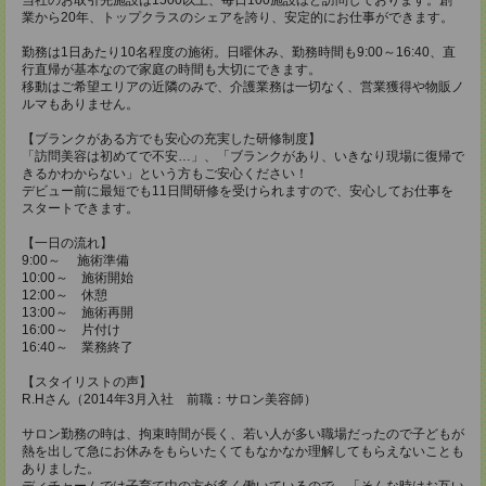
業から20年、トップクラスのシェアを誇り、安定的にお仕事ができます。
勤務は1日あたり10名程度の施術。日曜休み、勤務時間も9:00～16:40、直
行直帰が基本なので家庭の時間も大切にできます。
移動はご希望エリアの近隣のみで、介護業務は一切なく、営業獲得や物販ノ
ルマもありません。
【ブランクがある方でも安心の充実した研修制度】
「訪問美容は初めてで不安…」、「ブランクがあり、いきなり現場に復帰で
きるかわからない」という方もご安心ください！
デビュー前に最短でも11日間研修を受けられますので、安心してお仕事を
スタートできます。
【一日の流れ】
9:00～ 施術準備
10:00～ 施術開始
12:00～ 休憩
13:00～ 施術再開
16:00～ 片付け
16:40～ 業務終了
【スタイリストの声】
R.Hさん（2014年3月入社 前職：サロン美容師）
サロン勤務の時は、拘束時間が長く、若い人が多い職場だったので子どもが
熱を出して急にお休みをもらいたくてもなかなか理解してもらえないことも
ありました。
ディチャームでは子育て中の方が多く働いているので、「そんな時はお互い