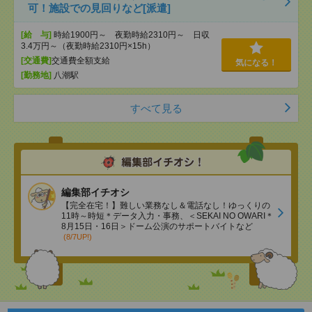
可！施設での見回りなど[派遣]
[給 与]
時給1900円～ 夜勤時給2310円～ 日収
3.4万円～（夜勤時給2310円×15h）
[交通費]
交通費全額支給
気になる！
[勤務地]
八潮駅
すべて見る
編集部イチオシ
【完全在宅！】難しい業務なし＆電話なし！ゆっくりの
11時～時短＊データ入力・事務、＜SEKAI NO OWARI＊
8月15日・16日＞ドーム公演のサポートバイトなど
(8/7UP!)