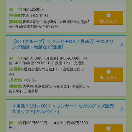
[給 与]
時給1250円～
[交通費]
支給（規定有り）
気になる！
[勤務地]
後楽園駅から徒歩5分
/
水道橋駅から徒歩5
分
/
春日(東京都)駅から徒歩7分
【NTTグループ】＼フルリモOK／月56万↑モニタリ
ング検討・検証など[派遣]
[給 与]
時給3,400円【月収例】約569,000円（時
給3,400円×実働7.50h×21日+残業10h）+交通費
[交通費]
○通勤交通費の支給あり（当社規定によ
る）
気になる！
[月収例]
30万円～
[勤務地]
大手町(東京都)駅から徒歩2分
/
東京駅から
徒歩8分
/
三越前駅
＜単発＊1日～OK！＞コンサートなどのグッズ販売
スタッフ＊[アルバイト]
[給 与]
日給1万5000円～ ■最大で日給2万8500
円！