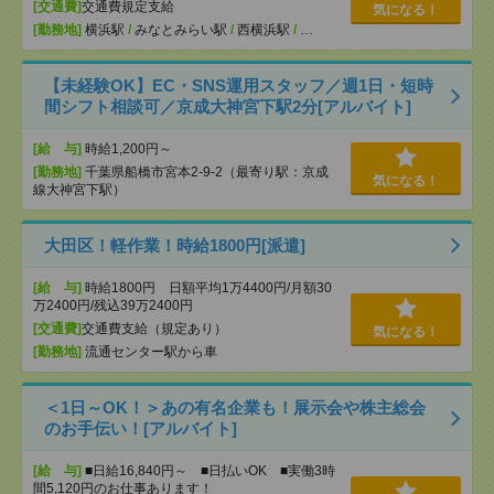
[交通費]
交通費規定支給
気になる！
[勤務地]
横浜駅
/
みなとみらい駅
/
西横浜駅
/
…
【未経験OK】EC・SNS運用スタッフ／週1日・短時
間シフト相談可／京成大神宮下駅2分[アルバイト]
[給 与]
時給1,200円～
[勤務地]
千葉県船橋市宮本2-9-2（最寄り駅：京成
気になる！
線大神宮下駅）
大田区！軽作業！時給1800円[派遣]
[給 与]
時給1800円 日額平均1万4400円/月額30
万2400円/残込39万2400円
[交通費]
交通費支給（規定あり）
気になる！
[勤務地]
流通センター駅から車
＜1日～OK！＞あの有名企業も！展示会や株主総会
のお手伝い！[アルバイト]
[給 与]
■日給16,840円～ ■日払いOK ■実働3時
間5,120円のお仕事あります！