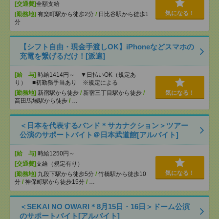
[交通費]
全額支給
気になる！
[勤務地]
有楽町駅から徒歩2分
/
日比谷駅から徒歩1
分
【シフト自由・現金手渡しOK】iPhoneなどスマホの
充電を繋げるだけ！[派遣]
[給 与]
時給1414円～ ▼日払いOK（規定あ
り） ■初勤務手当あり ※規定による
[勤務地]
新宿駅から徒歩
/
新宿三丁目駅から徒歩
/
気になる！
高田馬場駅から徒歩
/
…
＜日本を代表するバンド＊サカナクション＞ツアー
公演のサポートバイト＠日本武道館[アルバイト]
[給 与]
時給1250円～
[交通費]
支給（規定有り）
気になる！
[勤務地]
九段下駅から徒歩5分
/
竹橋駅から徒歩10
分
/
神保町駅から徒歩15分
/
…
＜SEKAI NO OWARI＊8月15日・16日＞ドーム公演
のサポートバイト[アルバイト]