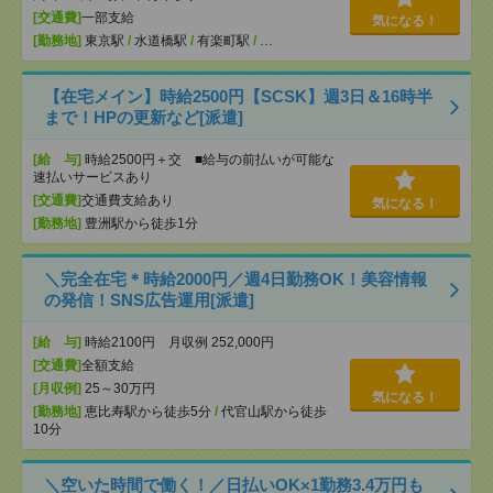
[交通費]
一部支給
気になる！
[勤務地]
東京駅
/
水道橋駅
/
有楽町駅
/
…
【在宅メイン】時給2500円【SCSK】週3日＆16時半
まで！HPの更新など[派遣]
[給 与]
時給2500円＋交 ■給与の前払いが可能な
速払いサービスあり
[交通費]
交通費支給あり
気になる！
[勤務地]
豊洲駅から徒歩1分
＼完全在宅＊時給2000円／週4日勤務OK！美容情報
の発信！SNS広告運用[派遣]
[給 与]
時給2100円 月収例 252,000円
[交通費]
全額支給
[月収例]
25～30万円
気になる！
[勤務地]
恵比寿駅から徒歩5分
/
代官山駅から徒歩
10分
＼空いた時間で働く！／日払いOK×1勤務3.4万円も