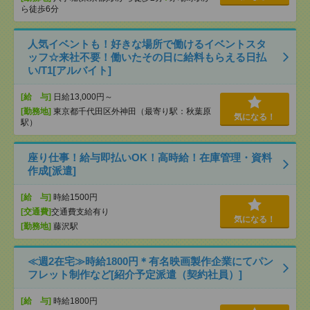
ら徒歩6分
人気イベントも！好きな場所で働けるイベントスタ
ッフ☆来社不要！働いたその日に給料もらえる日払
い/T1[アルバイト]
[給 与]
日給13,000円～
[勤務地]
東京都千代田区外神田（最寄り駅：秋葉原
気になる！
駅）
座り仕事！給与即払いOK！高時給！在庫管理・資料
作成[派遣]
[給 与]
時給1500円
[交通費]
交通費支給有り
気になる！
[勤務地]
藤沢駅
≪週2在宅≫時給1800円＊有名映画製作企業にてパン
フレット制作など[紹介予定派遣（契約社員）]
[給 与]
時給1800円