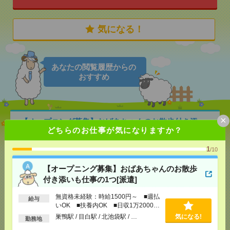
気になる！
あなたの閲覧履歴からの
おすすめ
×
【オープニング募集】おばあちゃんのお散歩付き添
どちらのお仕事が気になりますか？
いも仕事の1つ[派遣]
1
/10
[給 与]
無資格未経験：時給1500円～ ■週払い
OK ■扶養内OK ■日収1万2000円以上
【オープニング募集】おばあちゃんのお散歩
[交通費]
交通費全額支給
気になる！
付き添いも仕事の1つ[派遣]
[勤務地]
巣鴨駅
/
目白駅
/
北池袋駅
/
…
無資格未経験：時給1500円～ ■週払
給与
いOK ■扶養内OK ■日収1万2000円
【在宅勤務OK】時給3000円！10～16時＊残業ほぼな
以上
し▼新日本橋で一般事務[派遣]
巣鴨駅 / 目白駅 / 北池袋駅 / …
気になる!
勤務地