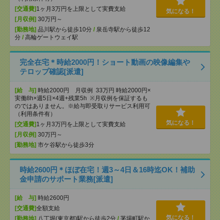
[交通費]
1ヶ月3万円を上限として実費支給
気になる！
[月収例]
30万円～
[勤務地]
品川駅から徒歩10分
/
泉岳寺駅から徒歩12
分
/
高輪ゲートウェイ駅
完全在宅＊時給2000円！ショート動画の映像編集や
テロップ確認[派遣]
[給 与]
時給2000円 月収例 33万円 時給2000円×
実働8h×週5日×4週+残業5h ※月収例を保証するも
のではありません。※給与即受取りサービス利用可
（利用条件有）
気になる！
[交通費]
1ヶ月3万円を上限として実費支給
[月収例]
30万円～
[勤務地]
市ケ谷駅から徒歩3分
時給2600円＊ほぼ在宅！週3～4日＆16時迄OK！補助
金申請のサポート業務[派遣]
[給 与]
時給2600円
[交通費]
全額支給
気になる！
[勤務地]
八丁堀(東京都)駅から徒歩2分
/
茅場町駅か