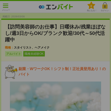
0
メニュー
気になる！
ログイン
掲載日 :2026
/
03
/
06
【訪問美容師のお仕事】日曜休み/残業ほぼな
し/週3日からOK/ブランク歓迎/30代～50代活
躍中
職種：
スタイリスト、ヘアメイク
アルバイト
職種未経験OK
副業・WワークOK！シフト制！正社員登用あり！の
バイト