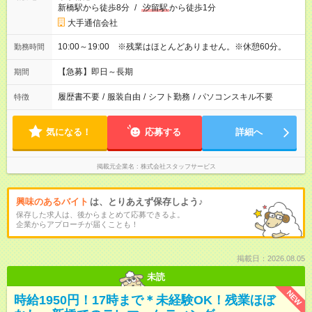
新橋駅から徒歩8分
/
汐留駅
から徒歩1分
大手通信会社
10:00～19:00 ※残業はほとんどありません。※休憩60分。
勤務時間
【急募】即日～長期
期間
履歴書不要
/
服装自由
/
シフト勤務
/
パソコンスキル不要
特徴
気になる！
応募する
詳細へ
掲載元企業名
株式会社スタッフサービス
興味のあるバイト
は、とりあえず保存しよう♪
保存した求人は、後からまとめて応募できるよ。
企業からアプローチが届くことも！
掲載日：2026.08.05
未読
NEW
時給1950円！17時まで＊未経験OK！残業ほぼ