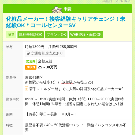
掲載日：2026.07.31
未読
化粧品メーカー！接客経験キャリアチェンジ！未
経験OK＊コールセンターSV
派遣
職種未経験OK
ブランクOK
WEB登録・面接OK
時給1800円 月収例 288,000円
給与
交通費別途支給あり
全額支給
交通費
25～30万円
月収例
東京都港区
勤務地
新橋駅から徒歩1分
/
汐留駅
から徒歩2分
若手～エルダー層までに人気の韓国系×化粧品メーカー★*
09:30～18:30(実働8時間 休憩1時間) 11:00～20:00(実働8時
勤務時間
間 休憩1時間) ※早番・遅番を固定にされたい場合はご相談く
ださいませ。
【急募】即日～長期 ※8月～！
期間
履歴書不要
/
40～50代活躍中
/
シフト勤務
/
パソコンスキル不
特徴
要