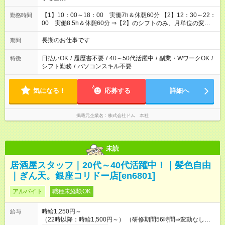
【1】10：00～18：00 実働7h＆休憩60分 【2】12：30～22：
勤務時間
00 実働8.5h＆休憩60分 ⇒【2】のシフトのみ、月単位の変形
労働制：160～177.1h/月（超過分は別途全額支給） ★時短相談
OK（6h～）
長期のお仕事です
期間
日払いOK
/
履歴書不要
/
40～50代活躍中
/
副業・WワークOK
/
特徴
シフト勤務
/
パソコンスキル不要
気になる！
応募する
詳細へ
掲載元企業名
株式会社ドム 本社
未読
居酒屋スタッフ｜20代～40代活躍中！｜髪色自由
｜ぎん天。銀座コリドー店[en6801]
アルバイト
職種未経験OK
時給1,250円～
給与
（22時以降：時給1,500円～） （研修期間56時間⇒変動なし） ■