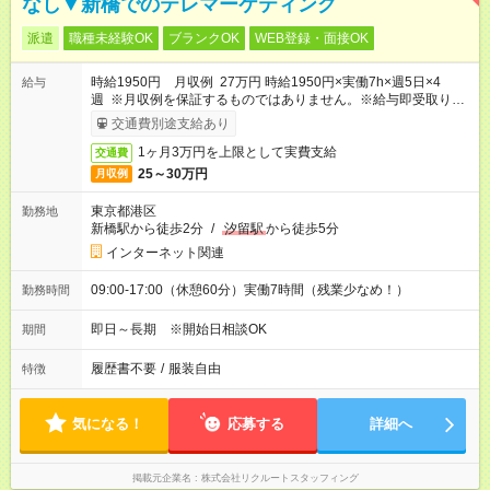
なし▼新橋でのテレマーケティング
派遣
職種未経験OK
ブランクOK
WEB登録・面接OK
時給1950円 月収例 27万円 時給1950円×実働7h×週5日×4
給与
週 ※月収例を保証するものではありません。※給与即受取りサ
ービス利用可（利用条件有）
交通費別途支給あり
1ヶ月3万円を上限として実費支給
交通費
25～30万円
月収例
東京都港区
勤務地
新橋駅から徒歩2分
/
汐留駅
から徒歩5分
インターネット関連
09:00-17:00（休憩60分）実働7時間（残業少なめ！）
勤務時間
即日～長期 ※開始日相談OK
期間
履歴書不要
/
服装自由
特徴
気になる！
応募する
詳細へ
掲載元企業名
株式会社リクルートスタッフィング