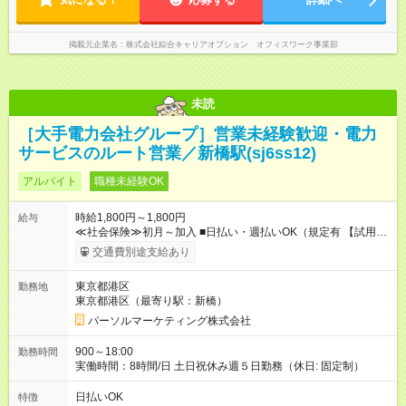
掲載元企業名
株式会社綜合キャリアオプション オフィスワーク事業部
未読
［大手電力会社グループ］営業未経験歓迎・電力
サービスのルート営業／新橋駅(sj6ss12)
アルバイト
職種未経験OK
時給1,800円～1,800円
給与
≪社会保険≫初月～加入 ■日払い・週払いOK（規定有 【試用期
間】試用期間なし
交通費別途支給あり
東京都港区
勤務地
東京都港区（最寄り駅：新橋）
パーソルマーケティング株式会社
900～18:00
勤務時間
実働時間：8時間/日 土日祝休み週５日勤務（休日: 固定制）
日払いOK
特徴