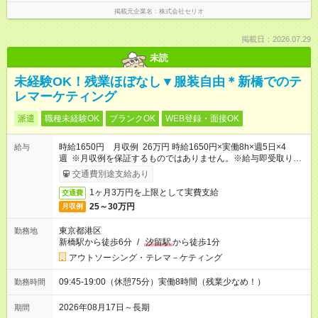
掲載元企業名
株式会社セリオ
掲載日：2026.07.29
未読
未経験OK！残業ほぼなし▼服装自由＊新橋でのテ
レマーケティング
派遣
職種未経験OK
ブランクOK
WEB登録・面接OK
時給1650円 月収例 26万円 時給1650円×実働8h×週5日×4
給与
週 ※月収例を保証するものではありません。※給与即受取りサ
ービス利用可（利用条件有）
交通費別途支給あり
1ヶ月3万円を上限として実費支給
交通費
25～30万円
月収例
東京都港区
勤務地
新橋駅から徒歩6分
/
汐留駅
から徒歩1分
アウトソーシング・テレマ－ケティング
09:45-19:00（休憩75分）実働8時間（残業少なめ！）
勤務時間
2026年08月17日～長期
期間