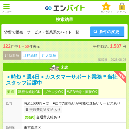
0
メニュー
気になる！
ログイン
検索結果
条件の変更
汐留で販売・サービス・営業系のバイト一覧
122
1,587
件中
1
～
50
件表示
平均時給:
円
新着順
時給順
人気順
掲載日：2026.08.05
未読
NEW
＜時短＊週4日＞カスタマーサポート業務＊当社
スタッフ活躍中
派遣
職種未経験OK
ブランクOK
WEB登録・面接OK
時給1600円＋交 ■給与の前払いが可能な速払いサービスあり
給与
交通費別途支給あり
交通費支給あり
交通費
東京都港区
勤務地