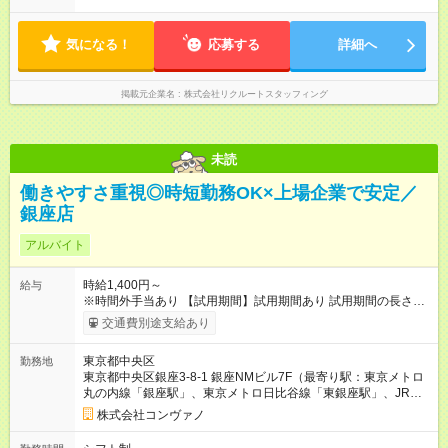
気になる！
応募する
詳細へ
掲載元企業名
株式会社リクルートスタッフィング
未読
働きやすさ重視◎時短勤務OK×上場企業で安定／
銀座店
アルバイト
時給1,400円～
給与
※時間外手当あり 【試用期間】試用期間あり 試用期間の長さ：2
ヶ月 雇用形態、給与は本採用時と同じです。 試用期間2か月 ※
交通費別途支給あり
ただし、会社の事情により、免除・短縮・延長することがあ
る。
東京都中央区
勤務地
東京都中央区銀座3-8-1 銀座NMビル7F（最寄り駅：東京メトロ
丸の内線「銀座駅」、東京メトロ日比谷線「東銀座駅」、JR山
手線「有楽町駅」）
株式会社コンヴァノ