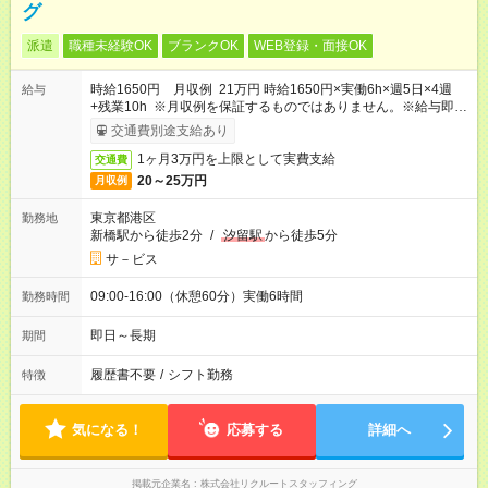
グ
派遣
職種未経験OK
ブランクOK
WEB登録・面接OK
時給1650円 月収例 21万円 時給1650円×実働6h×週5日×4週
給与
+残業10h ※月収例を保証するものではありません。※給与即受
取りサービス利用可（利用条件有）
交通費別途支給あり
1ヶ月3万円を上限として実費支給
交通費
20～25万円
月収例
東京都港区
勤務地
新橋駅から徒歩2分
/
汐留駅
から徒歩5分
サ－ビス
09:00-16:00（休憩60分）実働6時間
勤務時間
即日～長期
期間
履歴書不要
/
シフト勤務
特徴
気になる！
応募する
詳細へ
掲載元企業名
株式会社リクルートスタッフィング