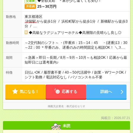
◆全額支給 ＊家が少し遠くても安心！
交通費
25～30万円
月収例
東京都港区
勤務地
汐留駅
から徒歩1分
/
浜松町駅から徒歩1分
/
新橋駅から徒歩3
分
/
…
◆高級なラグジュアリーホテル◆高層階の見晴らし良し◎
～2交代制のシフト～ ・(早番)6：15～14：45 ・(遅番)13：30
勤務時間
～22：00 ＊早番のみ、遅番のみの時間固定も相談OK！ ＼スタ
ッフさんの声／ 【40代 50代 主婦さん】 仕事復帰するのに、
マイペースで無理なく働ける そんなお仕事に魅力を感じまし
＜急募＞即日～長期／8月～9月～10月～も相談OK！応募から最
期間
た。 家庭やプライベートを優先できる働き方に助かります♪
短即日には選考案内♪
日払いOK
/
履歴書不要
/
40～50代活躍中
/
副業・WワークOK
/
特徴
シフト勤務
/
電話対応なし
/
パソコンスキル不要
気になる！
応募する
詳細へ
掲載元企業名
株式会社セリオ
掲載日：2026.07.21
未読