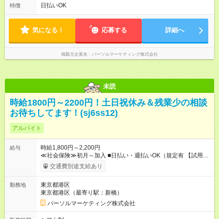
日払いOK
特徴
気になる！
応募する
詳細へ
掲載元企業名
パーソルマーケティング株式会社
未読
時給1800円～2200円！土日祝休み＆残業少の相談
お待ちしてます！(sj6ss12)
アルバイト
時給1,800円～2,200円
給与
≪社会保険≫初月～加入 ■日払い・週払いOK（規定有 【試用期
間】試用期間なし
交通費別途支給あり
東京都港区
勤務地
東京都港区（最寄り駅：新橋）
パーソルマーケティング株式会社