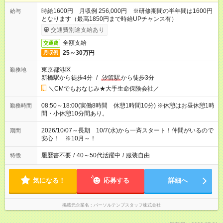
時給1600円 月収例 256,000円 ※研修期間の半年間は1600円
給与
となります（最高1850円まで時給UPチャンス有）
交通費別途支給あり
全額支給
交通費
25～30万円
月収例
東京都港区
勤務地
新橋駅から徒歩4分
/
汐留駅
から徒歩3分
＼CMでもおなじみ★大手生命保険会社／
08:50～18:00(実働8時間 休憩1時間10分) ※休憩はお昼休憩1時
勤務時間
間・小休憩10分間あり。
2026/10/07～長期 10/7(水)から一斉スタート！仲間がいるので
期間
安心！ ※10月～！
履歴書不要
/
40～50代活躍中
/
服装自由
特徴
気になる！
応募する
詳細へ
掲載元企業名
パーソルテンプスタッフ株式会社