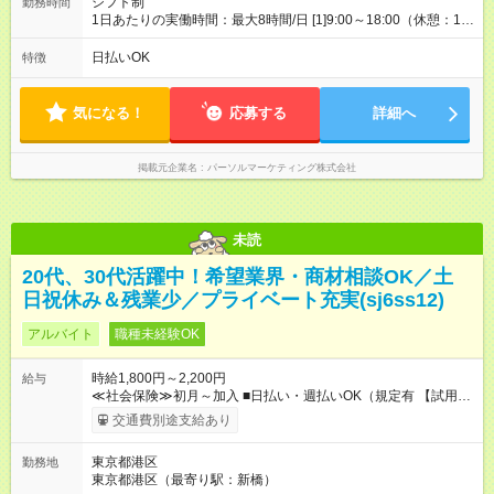
シフト制
勤務時間
1日あたりの実働時間：最大8時間/日 [1]9:00～18:00（休憩：1時
間） [2]10:00～19:00（休憩：1時間） 土日祝休み週５日勤務
（休日: 固定制）※お仕事により異なります
日払いOK
特徴
気になる！
応募する
詳細へ
掲載元企業名
パーソルマーケティング株式会社
未読
20代、30代活躍中！希望業界・商材相談OK／土
日祝休み＆残業少／プライベート充実(sj6ss12)
アルバイト
職種未経験OK
時給1,800円～2,200円
給与
≪社会保険≫初月～加入 ■日払い・週払いOK（規定有 【試用期
間】試用期間なし
交通費別途支給あり
東京都港区
勤務地
東京都港区（最寄り駅：新橋）