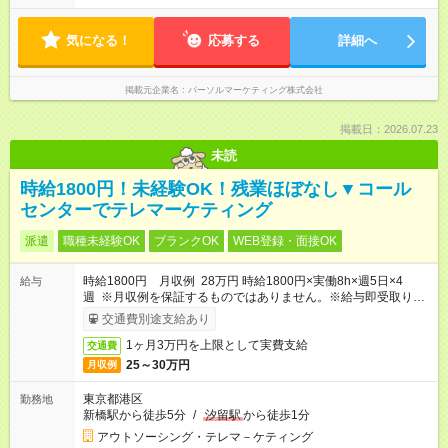
気になる！
応募する
詳細へ
掲載元企業名
パーソルマーケティング株式会社
掲載日：2026.07.23
未読
時給1800円！未経験OK！残業ほぼなし▼コール
センターでテレマーケティング
派遣
職種未経験OK
ブランクOK
WEB登録・面接OK
時給1800円 月収例 28万円 時給1800円×実働8h×週5日×4
給与
週 ※月収例を保証するものではありません。※給与即受取りサ
ービス利用可（利用条件有）
交通費別途支給あり
1ヶ月3万円を上限として実費支給
交通費
25～30万円
月収例
東京都港区
勤務地
新橋駅から徒歩5分
/
汐留駅
から徒歩1分
アウトソーシング・テレマ－ケティング