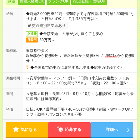
派遣
職種未経験OK
ブランクOK
WEB登録・面接OK
◆時給2,000円※22時～翌5時までは深夜割増で時給2,500円にな
給与
ります。＊日払いOK！ #月収35万円以上
交通費別途支給あり
◆全額支給 ＊家が少し遠くても安心！
交通費
30万円～
月収例
東京都中央区
勤務地
銀座駅から徒歩6分
/
東銀座駅から徒歩3分
/
汐留駅
から徒歩9
分
/
…
◆全国都市の中心に展開するホテル◆駅チカ徒歩すぐ♪
～変形労働制～ ＜シフト例＞ 「日勤（小刻みに複数シフトあ
勤務時間
り）・8：00～22：00の間で7.5ｈ」 「夜勤：22：00～翌6：
30 （実働7.5ｈ・休憩60分）」 「夜勤ロング： 16：00～翌9：
00（実働15ｈ・休憩120分）」
＜急募＞即日～長期／8月～9月～10月～も相談OK！応募から最
期間
短即日には選考案内♪
日払いOK
/
履歴書不要
/
40～50代活躍中
/
副業・WワークOK
/
特徴
シフト勤務
/
パソコンスキル不要
気になる！
応募する
詳細へ