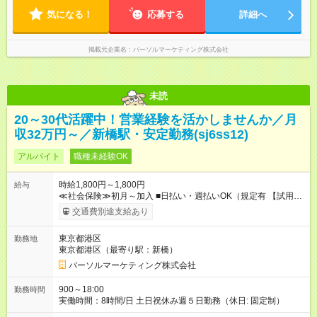
気になる！
応募する
詳細へ
掲載元企業名
パーソルマーケティング株式会社
未読
20～30代活躍中！営業経験を活かしませんか／月
収32万円～／新橋駅・安定勤務(sj6ss12)
アルバイト
職種未経験OK
時給1,800円～1,800円
給与
≪社会保険≫初月～加入 ■日払い・週払いOK（規定有 【試用期
間】試用期間なし
交通費別途支給あり
東京都港区
勤務地
東京都港区（最寄り駅：新橋）
パーソルマーケティング株式会社
900～18:00
勤務時間
実働時間：8時間/日 土日祝休み週５日勤務（休日: 固定制）