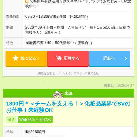
＼時間を有効活用☆彡スキマバイトアプリでおなじみ・CM放
映中!!／
09:30～18:30(実働8時間 休憩1時間)
勤務時間
2026年09月上旬～長期 入社日固定 毎月1日or16日(土日祝で
期間
前後あり) ※9月～！
履歴書不要
/
40～50代活躍中
/
服装自由
特徴
気になる！
応募する
詳細へ
掲載元企業名
パーソルテンプスタッフ株式会社
掲載日：2026.07.27
未読
1800円＊＜チームを支える！＞化粧品業界でSVの
お仕事！未経験OK
派遣
WEB登録・面接OK
時給1800円
給与