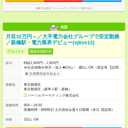
掲載元企業名
パーソルテンプスタッフ株式会社
未読
月収32万円～／大手電力会社グループで安定勤務
／新橋駅・電力業界デビュー(sj6ss12)
アルバイト
職種未経験OK
時給1,800円～1,800円
給与
≪社会保険≫初月～加入 ■日払い・週払いOK（規定有 【試用期
間】試用期間なし
交通費別途支給あり
東京都港区
勤務地
東京都港区（最寄り駅：新橋）
パーソルマーケティング株式会社
900～18:00
勤務時間
実働時間：8時間/日 土日祝休み週５日勤務（休日: 固定制）
日払いOK
特徴