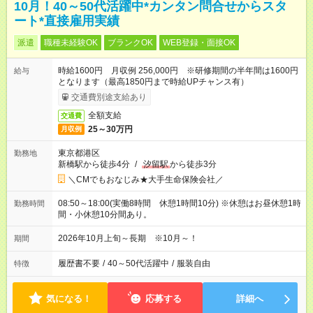
10月！40～50代活躍中*カンタン問合せからスタ
ート*直接雇用実績
派遣
職種未経験OK
ブランクOK
WEB登録・面接OK
時給1600円 月収例 256,000円 ※研修期間の半年間は1600円
給与
となります（最高1850円まで時給UPチャンス有）
交通費別途支給あり
全額支給
交通費
25～30万円
月収例
東京都港区
勤務地
新橋駅から徒歩4分
/
汐留駅
から徒歩3分
＼CMでもおなじみ★大手生命保険会社／
08:50～18:00(実働8時間 休憩1時間10分) ※休憩はお昼休憩1時
勤務時間
間・小休憩10分間あり。
2026年10月上旬～長期 ※10月～！
期間
履歴書不要
/
40～50代活躍中
/
服装自由
特徴
気になる！
応募する
詳細へ