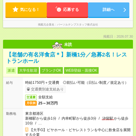
気になる！
応募する
詳細へ
掲載元企業名
パーソルテンプスタッフ株式会社
掲載日：2026.07.30
未読
【老舗の有名洋食店＊】新橋1分／急募2名！レス
トランホール
派遣
大学生歓迎
ブランクOK
WEB登録・面接OK
時給1750円＋交通費 ◎前払い可能（日払い制度／規定あり）
給与
交通費別途支給あり
全額支給
交通費
25～30万円
月収例
東京都港区
勤務地
新橋駅から徒歩1分
/
内幸町駅から徒歩3分
/
汐留駅
から徒歩
10分
/
…
【大手G】ビヤホール・ビヤレストランを中心に飲食店を展開
する企業