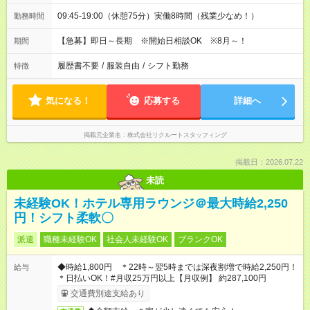
09:45-19:00（休憩75分）実働8時間（残業少なめ！）
勤務時間
【急募】即日～長期 ※開始日相談OK ※8月～！
期間
履歴書不要
/
服装自由
/
シフト勤務
特徴
気になる！
応募する
詳細へ
掲載元企業名
株式会社リクルートスタッフィング
掲載日：2026.07.22
未読
未経験OK！ホテル専用ラウンジ＠最大時給2,250
円！シフト柔軟〇
派遣
職種未経験OK
社会人未経験OK
ブランクOK
◆時給1,800円 ＊22時～翌5時までは深夜割増で時給2,250円！
給与
＊日払いOK！#月収25万円以上【月収例】 約287,100円
交通費別途支給あり