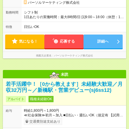
パーソルマーケティング株式会社
シフト制
勤務時間
1日あたりの実働時間：最大8時間/日 [1]9:00～18:00（休憩：1時
間） [2]10:00～19:00（休憩：1時間） 土日祝休み週５日勤務
（休日: 固定制）※お仕事により異なります
日払いOK
特徴
気になる！
応募する
詳細へ
掲載元企業名
パーソルマーケティング株式会社
未読
若手活躍中！［0から教えます］未経験大歓迎／月
収32万円～／新橋駅・営業デビュー(sj6ss12)
アルバイト
職種未経験OK
時給1,800円～1,800円
給与
≪社会保険≫初月～加入 ■日払い・週払いOK（規定有 【試用期
間】試用期間なし
交通費別途支給あり