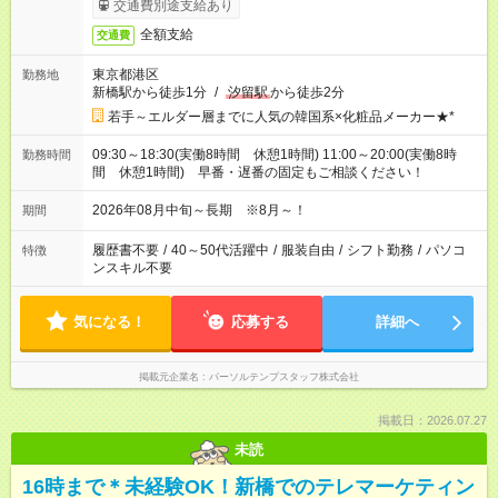
交通費別途支給あり
全額支給
交通費
東京都港区
勤務地
新橋駅から徒歩1分
/
汐留駅
から徒歩2分
若手～エルダー層までに人気の韓国系×化粧品メーカー★*
09:30～18:30(実働8時間 休憩1時間) 11:00～20:00(実働8時
勤務時間
間 休憩1時間) 早番・遅番の固定もご相談ください！
2026年08月中旬～長期 ※8月～！
期間
履歴書不要
/
40～50代活躍中
/
服装自由
/
シフト勤務
/
パソコ
特徴
ンスキル不要
気になる！
応募する
詳細へ
掲載元企業名
パーソルテンプスタッフ株式会社
掲載日：2026.07.27
未読
16時まで＊未経験OK！新橋でのテレマーケティン