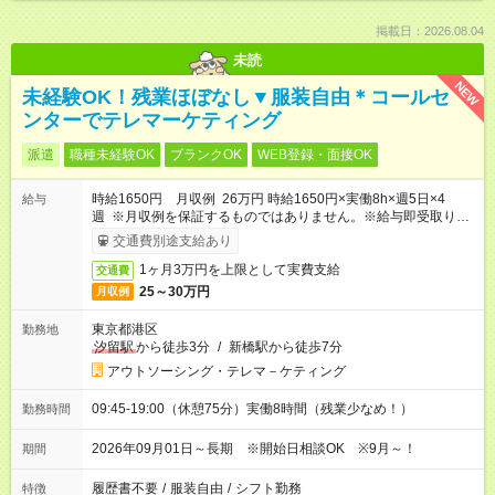
掲載日：2026.08.04
未読
NEW
未経験OK！残業ほぼなし▼服装自由＊コールセ
ンターでテレマーケティング
派遣
職種未経験OK
ブランクOK
WEB登録・面接OK
時給1650円 月収例 26万円 時給1650円×実働8h×週5日×4
給与
週 ※月収例を保証するものではありません。※給与即受取りサ
ービス利用可（利用条件有）
交通費別途支給あり
1ヶ月3万円を上限として実費支給
交通費
25～30万円
月収例
東京都港区
勤務地
汐留駅
から徒歩3分
/
新橋駅から徒歩7分
アウトソーシング・テレマ－ケティング
09:45-19:00（休憩75分）実働8時間（残業少なめ！）
勤務時間
2026年09月01日～長期 ※開始日相談OK ※9月～！
期間
履歴書不要
/
服装自由
/
シフト勤務
特徴