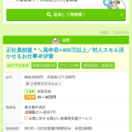
追加して再検索！
掲載日：2026.08.02
未読
正社員前提＊＼高年収×400万以上／対人スキル活
かせるお仕事＠汐留
紹介予定派遣
職種未経験OK
ブランクOK
WEB登録・面接OK
時給1850円 月収例 277,500円
給与
交通費別途支給あり
全額支給
交通費
25～30万円
月収例
東京都中央区
勤務地
汐留駅
から徒歩7分
企業に対する障がい者雇用支援サービス
09:30～18:00(実働7時間30分 休憩1時間)
勤務時間