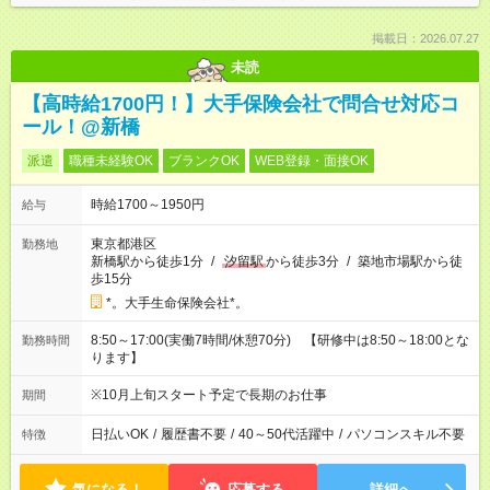
掲載日：2026.07.27
未読
【高時給1700円！】大手保険会社で問合せ対応コ
ール！@新橋
派遣
職種未経験OK
ブランクOK
WEB登録・面接OK
時給1700～1950円
給与
東京都港区
勤務地
新橋駅から徒歩1分
/
汐留駅
から徒歩3分
/
築地市場駅から徒
歩15分
*。大手生命保険会社*。
8:50～17:00(実働7時間/休憩70分) 【研修中は8:50～18:00とな
勤務時間
ります】
※10月上旬スタート予定で長期のお仕事
期間
日払いOK
/
履歴書不要
/
40～50代活躍中
/
パソコンスキル不要
特徴
気になる！
応募する
詳細へ