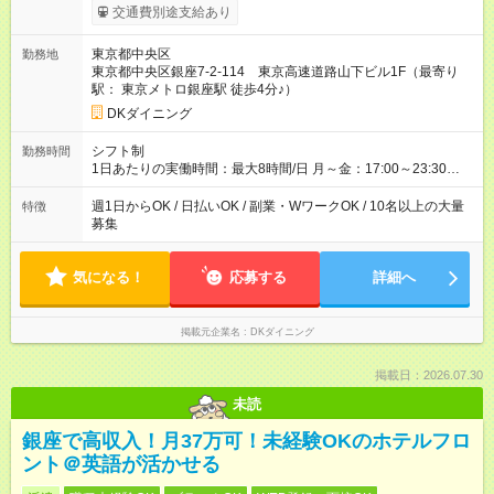
食事補助あり⇒1食200円 ■友人紹介制度あり⇒1人紹介につき最
交通費別途支給あり
大3万円支給！ 【試用期間】試用期間なし
東京都中央区
勤務地
東京都中央区銀座7-2-114 東京高速道路山下ビル1F（最寄り
駅： 東京メトロ銀座駅 徒歩4分♪）
DKダイニング
シフト制
勤務時間
1日あたりの実働時間：最大8時間/日 月～金：17:00～23:30
土：14:00～翌5:00 祝前日：17:00～翌5:00 日祝日：14:00～
23:30 ★上記時間から1日3時間～OK ★週1日～OK◎ ※22時以降
週1日からOK / 日払いOK / 副業・WワークOK / 10名以上の大量
特徴
勤務は18歳以上(法令による) ■自由シフト制
募集
気になる！
応募する
詳細へ
掲載元企業名
DKダイニング
掲載日：2026.07.30
未読
銀座で高収入！月37万可！未経験OKのホテルフロ
ント＠英語が活かせる