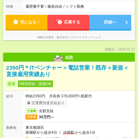
履歴書不要
/
服装自由
/
シフト勤務
特徴
気になる！
応募する
詳細へ
掲載元企業名
株式会社リクルートスタッフィング
掲載日：2026.07.27
未読
2350円＊ITベンチャー＞電話営業！既存＋新規＜
直接雇用実績あり
派遣
WEB登録・面接OK
時給2350円 月収例 376,000円+残業代
給与
交通費別途支給あり
全額支給
交通費
30万円～
月収例
東京都港区
勤務地
新橋駅から徒歩4分
/
汐留駅
から徒歩1分