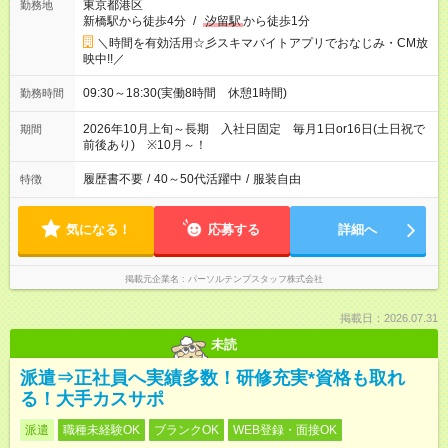
東京都港区
勤務地
新橋駅から徒歩4分
/
汐留駅
から徒歩1分
＼時間を有効活用☆彡スキマバイトアプリでおなじみ・CM放
映中!!／
09:30～18:30(実働8時間 休憩1時間)
勤務時間
2026年10月上旬～長期 入社日固定 毎月1日or16日(土日祝で
期間
前後あり) ※10月～！
履歴書不要
/
40～50代活躍中
/
服装自由
特徴
気になる！
応募する
詳細へ
掲載元企業名
パーソルテンプスタッフ株式会社
掲載日：2026.07.31
未読
派遣⇒正社員へ実績多数！研修充実*資格も取れ
る！大手カスサポ
派遣
職種未経験OK
ブランクOK
WEB登録・面接OK