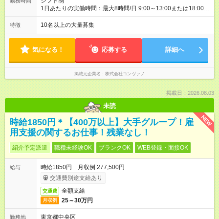
シフト制
勤務時間
1日あたりの実働時間：最大8時間/日 9:00～13:00または18:00～
21:00 ※商業施設内店舗は施設の営業時間に準じます。 週2～相
談可 有給休暇あり(規定あり)
10名以上の大量募集
特徴
気になる！
応募する
詳細へ
掲載元企業名
株式会社コンヴァノ
掲載日：2026.08.03
未読
NEW
時給1850円＊【400万以上】大手グループ！雇
用支援の関するお仕事！残業なし！
紹介予定派遣
職種未経験OK
ブランクOK
WEB登録・面接OK
時給1850円 月収例 277,500円
給与
交通費別途支給あり
全額支給
交通費
25～30万円
月収例
東京都中央区
勤務地