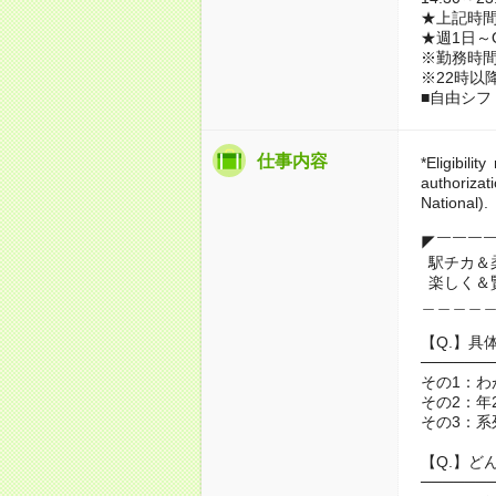
★上記時間
★週1日～
※勤務時
※22時以
■自由シフ
仕事内容
*Eligibili
authoriza
National).
◤￣￣￣
駅チカ＆
楽しく＆
＿＿＿＿
【Q.】具
──────
その1：わ
その2：年
その3：系
【Q.】ど
──────