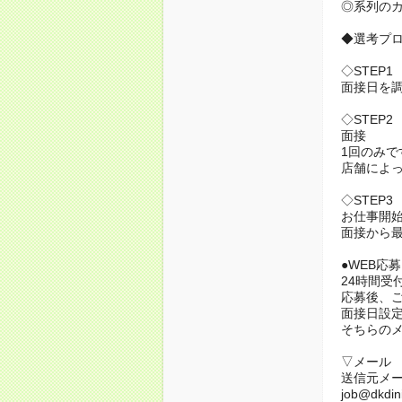
◎系列の
◆選考プ
◇STEP1
面接日を
◇STEP2
面接
1回のみで
店舗によ
◇STEP3
お仕事開始
面接から最
●WEB応募
24時間受
応募後、
面接日設
そちらの
▽メール
送信元メ
job@dkdini