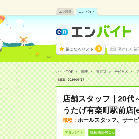
エン派遣
エン バイト
0
気になるリスト
保存した希
バイトTOP
関東
東京都
千代田区
店
掲載日 :
2026
/
06
/
17
店舗スタッフ｜20代
うたげ有楽町駅前店[en
ホールスタッフ、サービ
職種：
アルバイト
職種未経験OK