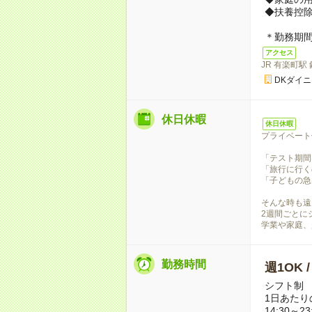
◆扶養控除
＊勤務期
アクセス
JR 有楽町駅
DKダイ
休日休暇
休日休暇
プライベート
「テスト期間
「旅行に行く
「子どもの急
そんな時も遠
2週間ごとに
学業や家庭、
勤務時間
週1OK 
シフト制
1日あたり
14:30～23