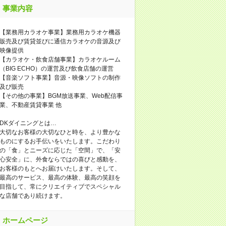
事業内容
【業務用カラオケ事業】業務用カラオケ機器
販売及び賃貸並びに通信カラオケの音源及び
映像提供
【カラオケ・飲食店舗事業】カラオケルーム
（BIG ECHO）の運営及び飲食店舗の運営
【音楽ソフト事業】音源・映像ソフトの制作
及び販売
【その他の事業】BGM放送事業、Web配信事
業、不動産賃貸事業 他
DKダイニングとは…
大切なお客様の大切なひと時を、より豊かな
ものにするお手伝いをいたします。こだわり
の「食」とニーズに応じた「空間」で、「安
心安全」に、外食ならではの喜びと感動を、
お客様のもとへお届けいたします。そして、
最高のサービス、最高の体験、最高の笑顔を
目指して、常にクリエイティブでスペシャル
な店舗であり続けます。
ホームページ