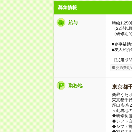
募集情報
給与
時給1,25
（22時以降
（研修期間
■食事補助
■友人紹介
【試用期
交通費別
勤務地
東京都
楽蔵うた
東京都千代
座口 徒歩
＜勤務地の
◆研修制
◆シフト自
◆シフト提
◆家庭の