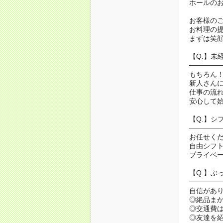
ホールの
お客様の
お料理の
まずは笑
【Q.】未
──────
もちろん
新人さん
仕事の流
安心して
【Q.】シ
──────
お任せく
自由シフ
プライベ
【Q.】ぶ
──────
自信があ
◎絶品まか
◎交通費
◎友達を紹