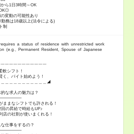
から1日3時間～OK
OK◎
間の変動の可能性あり
降勤務は18歳以上(法令による)
ト制
ty requires a status of residence with unrestricted work
tion (e.g., Permanent Resident, Spouse of Japanese
￣￣￣￣￣￣￣￣￣￣￣￣
柔軟シフト！
賢く、バイト始めよう！
＿＿＿＿＿＿＿＿＿＿＿＿◢
体的な求人の魅力は？
────────
がままなシフトでも許される！
2回の昇給で時給もUP♪
列店の社割が使いまくれる！
んな仕事をするの？
────────