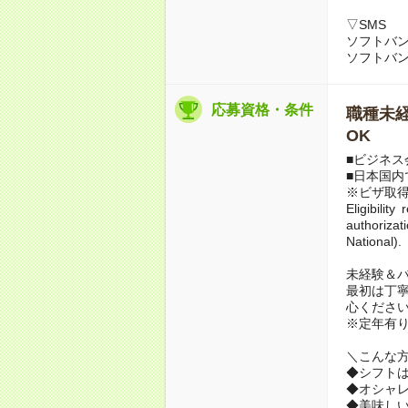
▽SMS
ソフトバンク
ソフトバンク
応募資格・条件
職種未経
OK
■ビジネス
■日本国内
※ビザ取
Eligibilit
authoriza
National).
未経験＆
最初は丁
心ください
※定年有り
＼こんな
◆シフト
◆オシャ
◆美味し