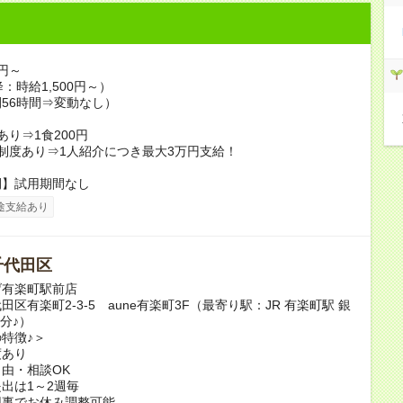
0円～
：時給1,500円～）
56時間⇒変動なし）
あり⇒1食200円
制度あり⇒1人紹介につき最大3万円支給！
間】試用期間なし
途支給あり
千代田区
げ有楽町駅前店
田区有楽町2-3-5 aune有楽町3F（最寄り駅：JR 有楽町駅 銀
2分♪）
特徴♪＞
度あり
由・相談OK
出は1～2週毎
用事でお休み調整可能