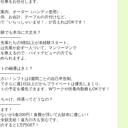
お仕事をお任せします。
ご案内、オーダー（ハンディ使用）、
提供、お会計、テーブルの片付けなど。
顔で「いらっしゃいませ！」が言えればOKです！
経験でも本当に大丈夫？
────────
！先輩たちの9割以上が未経験スタート。
には先輩が必ず一人ついて、マンツーマンで
れを教えるので、バイトデビューの方でも
始められますよ。
フトの融通はきく？
────────
ださい！シフトは2週間ごとの自己申告制。
トでさらに週1日以上だからプライベートは優先しまくり。
ートの予定を優先できます。Wワークや扶養内勤務もOKです！
っちゃけ、待遇ってどうなの？
────────
ります！
ないが1食200円！食費が浮いてお財布に優しい！
は全額支給！遠方の方も安心です。
介すると1万円GET！