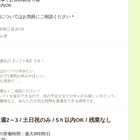
内OK
間についてはお気軽にご相談ください＊
 銀座口 徒歩2分
ニング
優先の【シフト制】です！
はがっつり休みたい」
ので1週間お休みがほしい」
な発熱で…」
慮なくご相談ください！
シフトを提出できるので、先の予定が立てやすいのも嬉しいポイント。
趣味など、あなたの大切な時間を最優先できる環境です。
/ 週2～3 / 土日祝のみ / 5ｈ以内OK / 残業なし
の実働時間：最大8時間/日
:30