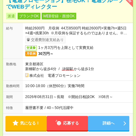
【電通プロモーション】在宅OK！電通グループ
でWEBディレクター
派遣
ブランクOK
WEB登録・面接OK
時給2600円 月収例 44万8500円 時給2600円×実働7h×週5日
給与
×4週+残業30h ※月収例を保証するものではありません。※給与
即受取りサービス利用可（利用条件有）
交通費別途支給あり
1ヶ月3万円を上限として実費支給
交通費
30万円～
月収例
東京都港区
勤務地
新橋駅から徒歩4分
/
汐留駅
から徒歩1分
株式会社 電通プロモーション
10:00-18:00（休憩60分）実働7時間
勤務時間
2026年08月31日～長期 ※開始日相談OK ※08月～
期間
履歴書不要
/
40～50代活躍中
特徴
気になる！
応募する
詳細へ