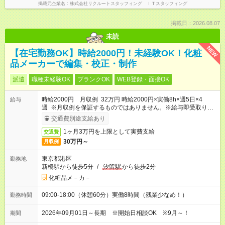
掲載元企業名
株式会社リクルートスタッフィング ＩＴスタッフィング
掲載日：2026.08.07
未読
NEW
【在宅勤務OK】時給2000円！未経験OK！化粧
品メーカーで編集・校正・制作
派遣
職種未経験OK
ブランクOK
WEB登録・面接OK
時給2000円 月収例 32万円 時給2000円×実働8h×週5日×4
給与
週 ※月収例を保証するものではありません。※給与即受取りサ
ービス利用可（利用条件有）
交通費別途支給あり
1ヶ月3万円を上限として実費支給
交通費
30万円～
月収例
東京都港区
勤務地
新橋駅から徒歩5分
/
汐留駅
から徒歩2分
化粧品メ－カ－
09:00-18:00（休憩60分）実働8時間（残業少なめ！）
勤務時間
2026年09月01日～長期 ※開始日相談OK ※9月～！
期間