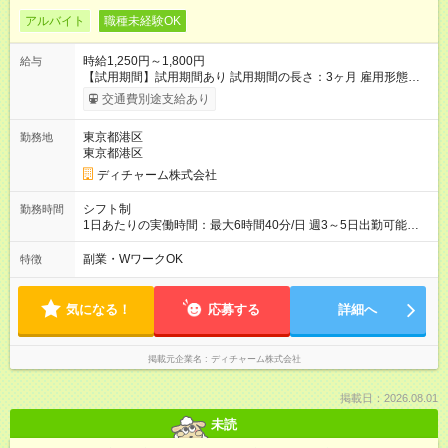
アルバイト
職種未経験OK
時給1,250円～1,800円
給与
【試用期間】試用期間あり 試用期間の長さ：3ヶ月 雇用形態、
給与は本採用時と同じです。
交通費別途支給あり
東京都港区
勤務地
東京都港区
ディチャーム株式会社
シフト制
勤務時間
1日あたりの実働時間：最大6時間40分/日 週3～5日出勤可能な
方 （シフト例） 9:00～16:40（休憩1時間含む） ご希望に合わせ
て勤務終了時間はご相談可能です ※勤務地により多少の前後
副業・WワークOK
特徴
有・移動時間別
気になる！
応募する
詳細へ
掲載元企業名
ディチャーム株式会社
掲載日：2026.08.01
未読