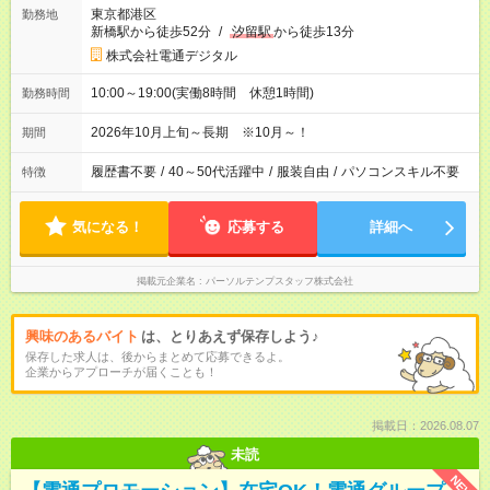
東京都港区
勤務地
新橋駅から徒歩52分
/
汐留駅
から徒歩13分
株式会社電通デジタル
10:00～19:00(実働8時間 休憩1時間)
勤務時間
2026年10月上旬～長期 ※10月～！
期間
履歴書不要
/
40～50代活躍中
/
服装自由
/
パソコンスキル不要
特徴
気になる！
応募する
詳細へ
掲載元企業名
パーソルテンプスタッフ株式会社
興味のあるバイト
は、とりあえず保存しよう♪
保存した求人は、後からまとめて応募できるよ。
企業からアプローチが届くことも！
掲載日：2026.08.07
未読
NEW