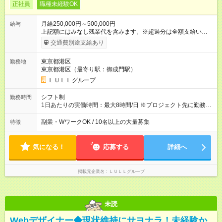
正社員
職種未経験OK
月給250,000円～500,000円
給与
上記額にはみなし残業代を含みます。※超過分は全額支給いたし
ます。 みなし残業代 21,675円／月 みなし残業時間 12時間／月 -
交通費別途支給あり
------------------------------------------------------- ≪経験者の方は以下と
なります≫ --------------------------------------------------------- ◎月給35
東京都港区
勤務地
万円～＋業績賞与＋交通費＋各種手当 ※固定残業代（30時間/6
東京都港区（最寄り駅：御成門駅）
万6，610円分）を含む。超過分は追加支給いたします 能力やス
キルを考慮し初任給を決定。経験者の方は前給考慮も可能で
ＬＵＬＬグループ
す！ ◎昇給年1回（研修終了後） ◎賞与年2回（2月・8月）＋業
績賞与あり ◤スキルアップも、収入アップも。◢ 入社後の成長
シフト制
勤務時間
や頑張りは、しっかり給与で還元しています。 実際にほぼ全員
1日あたりの実働時間：最大8時間/日 ※プロジェクト先に勤務時
が入社1年以内に昇給を実現。 なかには転職後に年収250万円以
間は異なります 【シフト例】 ・10時00分～19時00分 ・9時00
上アップした社員も。 エンジニアへの還元率は業界高水準の
分～18時00分 平均残業時間：月10時間以内
副業・WワークOK / 10名以上の大量募集
特徴
87％。 スキルを磨いた分だけ、収入アップも目指せる環境で
す！ 【試用期間】試用期間あり 試用期間の長さ：6ヶ月 ※ 雇用
形態と給与に、本採用時と異なる部分があります。 雇用形態：
気になる！
応募する
詳細へ
中途採用（契約社員） 給与：月給 230,000円以上 上記額にはみ
なし残業代を含みます。※超過分は全額支給いたします。 みな
し残業代 21,329円／月 みなし残業時間 13時間／月 ※交通費は
掲載元企業名
ＬＵＬＬグループ
別途支給いたします ※研修期間中（最大12ヶ月間）も、試用期
間中と同一の給与となります。
未読
Webデザイナー◆現状維持にサヨナラ！未経験か