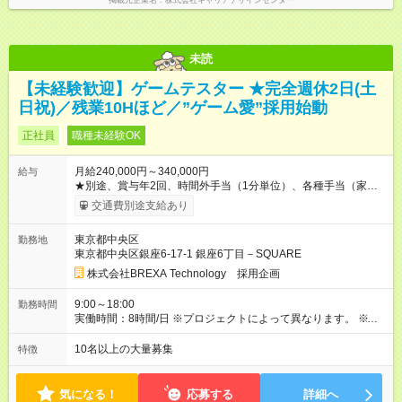
掲載元企業名
株式会社キャリアデザインセンター
未読
【未経験歓迎】ゲームテスター ★完全週休2日(土
日祝)／残業10Hほど／”ゲーム愛”採用始動
正社員
職種未経験OK
月給240,000円～340,000円
給与
★別途、賞与年2回、時間外手当（1分単位）、各種手当（家
族、赴任等）が支給されます。 ★スキル・経験年数・年齢等も
交通費別途支給あり
考慮し、話し合いの上で決定します。 【試用期間】試用期間あ
り 試用期間の長さ：3ヶ月 雇用形態、給与は本採用時と同じで
東京都中央区
勤務地
す。
東京都中央区銀座6-17-1 銀座6丁目－SQUARE
株式会社BREXA Technology 採用企画
9:00～18:00
勤務時間
実働時間：8時間/日 ※プロジェクトによって異なります。 ※サ
ービス残業はございません。残業代1分単位で支給。
10名以上の大量募集
特徴
気になる！
応募する
詳細へ