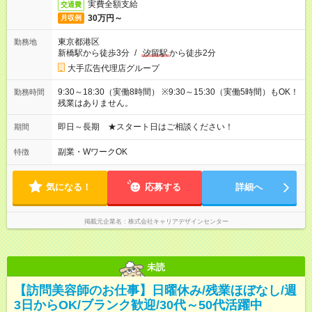
実費全額支給
交通費
30万円～
月収例
東京都港区
勤務地
新橋駅から徒歩3分
/
汐留駅
から徒歩2分
大手広告代理店グループ
9:30～18:30（実働8時間） ※9:30～15:30（実働5時間）もOK！
勤務時間
残業はありません。
即日～長期 ★スタート日はご相談ください！
期間
副業・WワークOK
特徴
気になる！
応募する
詳細へ
掲載元企業名
株式会社キャリアデザインセンター
未読
【訪問美容師のお仕事】日曜休み/残業ほぼなし/週
3日からOK/ブランク歓迎/30代～50代活躍中