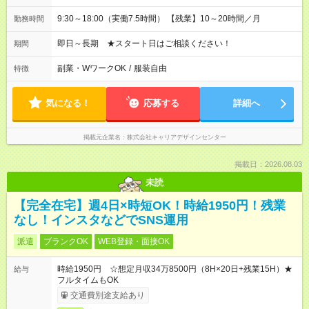
9:30～18:00（実働7.5時間） 【残業】10～20時間／月
勤務時間
即日～長期 ★スタート日はご相談ください！
期間
副業・WワークOK
/
服装自由
特徴
気になる！
応募する
詳細へ
掲載元企業名
株式会社キャリアデザインセンター
掲載日：2026.08.03
未読
【完全在宅】週4日×時短OK！時給1950円！残業
なし！インスタなどでSNS運用
派遣
ブランクOK
WEB登録・面接OK
時給1950円 ☆想定月収34万8500円（8H×20日+残業15H）★
給与
フルタイムもOK
交通費別途支給あり