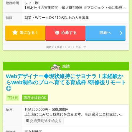
績賞与あり ◤スキルアップも、収入アップも。◢ 入社後の成長
シフト制
勤務時間
や頑張りは、しっかり給与で還元しています。 実際にほぼ全員
1日あたりの実働時間：最大8時間/日 ※プロジェクト先に勤務時
が入社1年以内に昇給を実現。 なかには転職後に年収250万円以
間は異なります 【シフト例】 ・10時00分～19時00分 ・9時00
上アップした社員も。 エンジニアへの還元率は業界高水準の
分～18時00分 平均残業時間：月10時間以内
副業・WワークOK / 10名以上の大量募集
特徴
87％。 スキルを磨いた分だけ、収入アップも目指せる環境で
す！ 【試用期間】試用期間あり 試用期間の長さ：6ヶ月 ※ 雇用
形態と給与に、本採用時と異なる部分があります。 雇用形態：
気になる！
応募する
詳細へ
中途採用（契約社員） 給与：月給 230,000円以上 上記額にはみ
なし残業代を含みます。※超過分は全額支給いたします。 みな
し残業代 21,329円／月 みなし残業時間 13時間／月 ※交通費は
掲載元企業名
ＬＵＬＬグループ
別途支給いたします ※研修期間中（最大12ヶ月間）も、試用期
間中と同一の給与となります。
未読
Webデザイナー◆現状維持にサヨナラ！未経験か
らWeb制作のプロへ育てる育成枠 /研修後リモート
◎
正社員
職種未経験OK
月給250,000円～500,000円
給与
上記額にはみなし残業代を含みます。※超過分は全額支給いたし
ます。 みなし残業代 21,675円／月 みなし残業時間 12時間／月 -
交通費別途支給あり
------------------------------------------------------- ≪経験者の方は以下と
なります≫ --------------------------------------------------------- ◎月給35