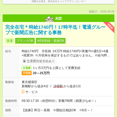
掲載元企業名
株式会社キャリアデザインセンター
掲載日：2026.08.06
未読
NEW
完全在宅＊時給1740円！17時半迄！電通グルー
プで新聞広告に関する事務
派遣
ブランクOK
WEB登録・面接OK
時給1740円 月収例 24万円 時給1740円×実働7h×週5日×4週
給与
+残業3h ※月収例を保証するものではありません。※給与即受取
りサービス利用可（利用条件有）
交通費別途支給あり
1ヶ月3万円を上限として実費支給
交通費
20～25万円
月収例
東京都港区
勤務地
新橋駅から徒歩4分
/
汐留駅
から徒歩1分
サ－ビス
09:30-17:30（休憩60分）実働7時間（残業少なめ！）
勤務時間
【急募】即日～長期 ※開始日相談OK ※8月～！
期間