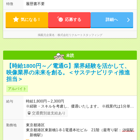
履歴書不要
特徴
気になる！
応募する
詳細へ
掲載元企業名
株式会社リクルートスタッフィング
未読
【時給1800円～／電通G】業界経験を活かして、
映像業界の未来を創る。＜サステナビリティ推進
担当＞
アルバイト
時給1,800円～2,300円
給与
※経験・スキルを考慮し、優遇いたします。 ※残業代は1分単位
で全額支給します。 【試用期間】試用期間なし
交通費別途支給あり
東京都港区
勤務地
東京都港区東新橋1-8-1電通本社ビル 21階（最寄り駅：
汐留駅
新橋駅）