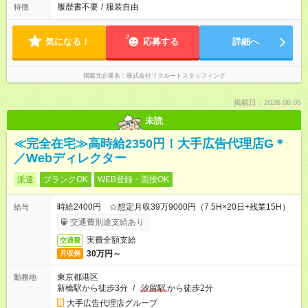
履歴書不要
/
服装自由
特徴
気になる！
応募する
詳細へ
掲載元企業名
株式会社リクルートスタッフィング
掲載日：2026.08.05
未読
≪完全在宅≫高時給2350円！大手広告代理店G＊
／Webディレクター
派遣
ブランクOK
WEB登録・面接OK
時給2400円 ☆想定月収39万9000円（7.5H×20日+残業15H）
給与
交通費別途支給あり
実費全額支給
交通費
30万円～
月収例
東京都港区
勤務地
新橋駅から徒歩3分
/
汐留駅
から徒歩2分
大手広告代理店グループ