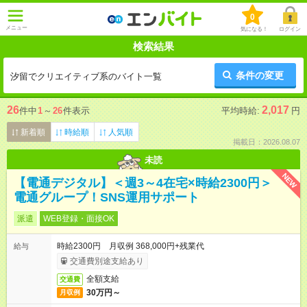
0
メニュー
気になる！
ログイン
検索結果
条件の変更
汐留でクリエイティブ系のバイト一覧
26
2,017
件中
1
～
26
件表示
平均時給:
円
新着順
時給順
人気順
掲載日：2026.08.07
未読
NEW
【電通デジタル】＜週3～4在宅×時給2300円＞
電通グループ！SNS運用サポート
派遣
WEB登録・面接OK
時給2300円 月収例 368,000円+残業代
給与
交通費別途支給あり
全額支給
交通費
30万円～
月収例