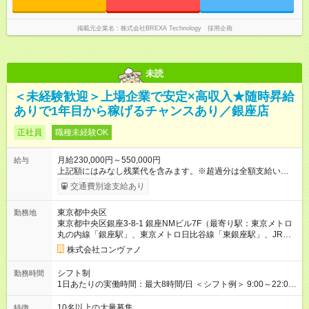
掲載元企業名
株式会社BREXA Technology 採用企画
未読
＜未経験歓迎＞上場企業で安定×高収入★随時昇給
ありで1年目から稼げるチャンスあり／銀座店
正社員
職種未経験OK
月給230,000円～550,000円
給与
上記額にはみなし残業代を含みます。※超過分は全額支給いたし
ます。 みなし残業代 8,940円／月 みなし残業時間 5.5時間／月
交通費別途支給あり
上記には、月5.5時間分のみなし残業代(8，940円)を含む。超過
分は別途支給。 ・研修期間6ヶ月 ※研修期間中は月給220，000
東京都中央区
勤務地
円～ （期間中は契約社員） ※社内基準を満たした場合は、その
東京都中央区銀座3-8-1 銀座NMビル7F（最寄り駅：東京メトロ
後正規登用可 【年収例】 ◆エリアマネージャー 月給25万円＋役
丸の内線「銀座駅」、東京メトロ日比谷線「東銀座駅」、JR山
職手当3万円＋インセン14万5，781円＝42万5，781円 ◆店長
手線「有楽町駅」）
月給 25万円＋役職手当1万円＋インセン8万2，547円＝34万2，
株式会社コンヴァノ
547円 ◆社員(役職なし) 月給23万円＋インセン1万4701円＝24
万4，701円 ＜別途支給手当＞ ・インセンティブ：月10万円以
シフト制
勤務時間
上も可能！ ・賞与：年2回(6月/12月)※業績による ・交通費：月
1日あたりの実働時間：最大8時間/日 ＜シフト例＞ 9:00～22:00
上限3万円 ＜昇給制度＞※正社員後 ・昇給額：平均1万円(1回あ
でのシフト制（実働8時間／休憩60分） ※残業時間は月平均で
たり) ・回数：随時 ・反映時期：次月の給与から ・評価手法：
10時間程度 ※営業時間は【平日】11：00～22：00、【土日祝】
10名以上の大量募集
特徴