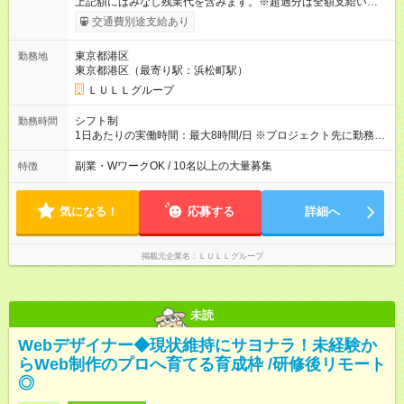
上記額にはみなし残業代を含みます。※超過分は全額支給いたし
ます。 みなし残業代 21,675円／月 みなし残業時間 12時間／月 -
交通費別途支給あり
------------------------------------------------------- ≪経験者の方は以下と
なります≫ --------------------------------------------------------- ◎月給35
東京都港区
勤務地
万円～＋業績賞与＋交通費＋各種手当 ※固定残業代（30時間/6
東京都港区（最寄り駅：浜松町駅）
万6，610円分）を含む。超過分は追加支給いたします 能力やス
キルを考慮し初任給を決定。経験者の方は前給考慮も可能で
ＬＵＬＬグループ
す！ ◎昇給年1回（研修終了後） ◎賞与年2回（2月・8月）＋業
績賞与あり ◤スキルアップも、収入アップも。◢ 入社後の成長
シフト制
勤務時間
や頑張りは、しっかり給与で還元しています。 実際にほぼ全員
1日あたりの実働時間：最大8時間/日 ※プロジェクト先に勤務時
が入社1年以内に昇給を実現。 なかには転職後に年収250万円以
間は異なります 【シフト例】 ・10時00分～19時00分 ・9時00
上アップした社員も。 エンジニアへの還元率は業界高水準の
分～18時00分 平均残業時間：月10時間以内
副業・WワークOK / 10名以上の大量募集
特徴
87％。 スキルを磨いた分だけ、収入アップも目指せる環境で
す！ 【試用期間】試用期間あり 試用期間の長さ：6ヶ月 ※ 雇用
形態と給与に、本採用時と異なる部分があります。 雇用形態：
気になる！
応募する
詳細へ
中途採用（契約社員） 給与：月給 230,000円以上 上記額にはみ
なし残業代を含みます。※超過分は全額支給いたします。 みな
し残業代 21,329円／月 みなし残業時間 13時間／月 ※交通費は
掲載元企業名
ＬＵＬＬグループ
別途支給いたします ※研修期間中（最大12ヶ月間）も、試用期
間中と同一の給与となります。
未読
Webデザイナー◆現状維持にサヨナラ！未経験か
らWeb制作のプロへ育てる育成枠 /研修後リモート
◎