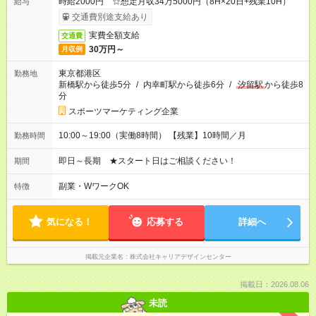
時給2000円 ☆想定月収34万5000円（8H×20日+残業10H）
給与
交通費別途支給あり
実費全額支給
交通費
30万円～
月収例
東京都港区
勤務地
新橋駅から徒歩5分
/
内幸町駅から徒歩6分
/
汐留駅
から徒歩8
分
スポーツマーケティング企業
10:00～19:00（実働8時間） 【残業】10時間／月
勤務時間
即日～長期 ★スタート日はご相談ください！
期間
副業・WワークOK
特徴
気になる！
応募する
詳細へ
掲載元企業名
株式会社キャリアデザインセンター
掲載日：2026.08.06
未読