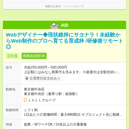
し残業代 21,329円／月 みなし残業時間 13時間／月 ※交通費は
掲載元企業名
ＬＵＬＬグループ
別途支給いたします ※研修期間中（最大12ヶ月間）も、試用期
間中と同一の給与となります。
未読
Webデザイナー◆現状維持にサヨナラ！未経験か
らWeb制作のプロへ育てる育成枠 /研修後リモート
◎
正社員
職種未経験OK
月給250,000円～500,000円
給与
上記額にはみなし残業代を含みます。※超過分は全額支給いたし
ます。 みなし残業代 21,675円／月 みなし残業時間 12時間／月 -
交通費別途支給あり
------------------------------------------------------- ≪経験者の方は以下と
なります≫ --------------------------------------------------------- ◎月給35
東京都中央区
勤務地
万円～＋業績賞与＋交通費＋各種手当 ※固定残業代（30時間/6
東京都中央区（最寄り駅：銀座駅）
万6，610円分）を含む。超過分は追加支給いたします 能力やス
キルを考慮し初任給を決定。経験者の方は前給考慮も可能で
ＬＵＬＬグループ
す！ ◎昇給年1回（研修終了後） ◎賞与年2回（2月・8月）＋業
績賞与あり ◤スキルアップも、収入アップも。◢ 入社後の成長
シフト制
勤務時間
や頑張りは、しっかり給与で還元しています。 実際にほぼ全員
1日あたりの実働時間：最大8時間/日 ※プロジェクト先に勤務時
が入社1年以内に昇給を実現。 なかには転職後に年収250万円以
間は異なります 【シフト例】 ・10時00分～19時00分 ・9時00
上アップした社員も。 エンジニアへの還元率は業界高水準の
分～18時00分 平均残業時間：月10時間以内
副業・WワークOK / 10名以上の大量募集
特徴
87％。 スキルを磨いた分だけ、収入アップも目指せる環境で