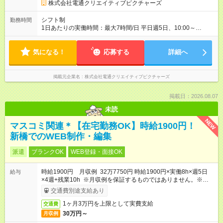
株式会社電通クリエイティブピクチャーズ
シフト制
勤務時間
1日あたりの実働時間：最大7時間/日 平日週5日、10:00～
18:00（実働7時間、休憩1時間） ・所定時間外勤務：あり（残
業代は全額支給いたします） ・休日勤務：あり（担当案件や進
気になる！
捗状況によります） ※上記時間から多少変更することもできま
応募する
詳細へ
すのでご相談ください ※ある程度、仕事に慣れた後はリモート
ワークも可能です
掲載元企業名
株式会社電通クリエイティブピクチャーズ
掲載日：2026.08.07
未読
NEW
マスコミ関連＊【在宅勤務OK】時給1900円！
新橋でのWEB制作・編集
派遣
ブランクOK
WEB登録・面接OK
時給1900円 月収例 32万7750円 時給1900円×実働8h×週5日
給与
×4週+残業10h ※月収例を保証するものではありません。※給与
即受取りサービス利用可（利用条件有）
交通費別途支給あり
1ヶ月3万円を上限として実費支給
交通費
30万円～
月収例