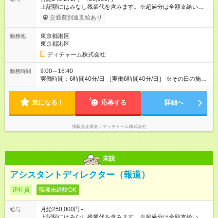
上記額にはみなし残業代を含みます。※超過分は全額支給いたし
ます。 みなし残業代 56,772円／月 みなし残業時間 41.5時間／
交通費別途支給あり
月 【みなし残業について】 みなし残業には帰宅時間と帰宅後の
簡単なメール対応、カルテ整理等の業務を想定しています。 実
東京都港区
勤務地
働がなくても固定の手当としてお支払いしています。 施設での
東京都港区
稼働が長引いた場合、その分の残業代をお支払いいたします。
【モデル年収】 入社2年目/チーフスタイリスト/40代：29万円
ディチャーム株式会社
（週5日勤務、担当業務手当含む） 入社4年目/チームリーダ
ー/50代：35万円（週5日勤務、自家用車手当、担当業務手当含
9:00～16:40
勤務時間
む） 入社12年目/エリアマネージャー/40代：55万円（週6日勤
実働時間：6時間40分/日 ［実働6時間40分/日］ ※その日の施術
務、自家用車手当、担当業務手当含む） ※年2回人事考課による
が早く終わった場合早めに帰宅できます。早めに帰宅の場合も
昇給あり 【各種手当】 土曜手当：1，000円、祝日手当：2，
給与は変わらないのでご安心ください。 ※残業時間は最長で月
000円 自家用車手当：25，000～35，000円（居住地域によ
気になる！
10時間程度、介護施設への訪問となるので遅くとも18時頃には
応募する
詳細へ
る）、遠距離手当：移動距離・移動方法に応じて支給 各種担当
終了します ※勤務地により多少の前後有 ※移動時間別
業務手当：担当業務・エリアに応じて支給 その他手当（通信手
当、アサイン協力手当、教育担当手当など） 【試用期間】試用
掲載元企業名
ディチャーム株式会社
期間あり 試用期間の長さ：3ヶ月 雇用形態、給与は本採用時と
同じです。
未読
アシスタントディレクター（報道）
正社員
職種未経験OK
月給250,000円～
給与
上記額にはみなし残業代を含みます。※超過分は全額支給いたし