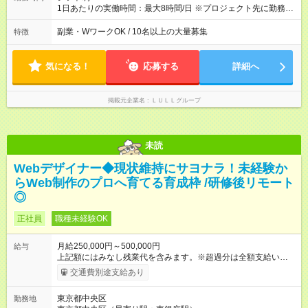
や頑張りは、しっかり給与で還元しています。 実際にほぼ全員
1日あたりの実働時間：最大8時間/日 ※プロジェクト先に勤務時
が入社1年以内に昇給を実現。 なかには転職後に年収250万円以
間は異なります 【シフト例】 ・10時00分～19時00分 ・9時00
上アップした社員も。 エンジニアへの還元率は業界高水準の
分～18時00分 平均残業時間：月10時間以内
副業・WワークOK / 10名以上の大量募集
特徴
87％。 スキルを磨いた分だけ、収入アップも目指せる環境で
す！ 【試用期間】試用期間あり 試用期間の長さ：6ヶ月 ※ 雇用
形態と給与に、本採用時と異なる部分があります。 雇用形態：
気になる！
応募する
詳細へ
中途採用（契約社員） 給与：月給 230,000円以上 上記額にはみ
なし残業代を含みます。※超過分は全額支給いたします。 みな
し残業代 21,329円／月 みなし残業時間 13時間／月 ※交通費は
掲載元企業名
ＬＵＬＬグループ
別途支給いたします ※研修期間中（最大12ヶ月間）も、試用期
間中と同一の給与となります。
未読
Webデザイナー◆現状維持にサヨナラ！未経験か
らWeb制作のプロへ育てる育成枠 /研修後リモート
◎
正社員
職種未経験OK
月給250,000円～500,000円
給与
上記額にはみなし残業代を含みます。※超過分は全額支給いたし
ます。 みなし残業代 21,675円／月 みなし残業時間 12時間／月 -
交通費別途支給あり
------------------------------------------------------- ≪経験者の方は以下と
なります≫ --------------------------------------------------------- ◎月給35
東京都中央区
勤務地
万円～＋業績賞与＋交通費＋各種手当 ※固定残業代（30時間/6