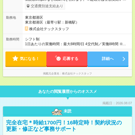
ます。 みなし残業代 48,000円／月 みなし残業時間 30時間／月
交通費別途支給あり
上記額にはみなし残業代（月30時間分、48,000円）を含みま
す。 ※超過分は全額支給します 【試用期間】試用期間あり 試用
東京都港区
勤務地
期間の長さ：6ヶ月 雇用形態、給与は本採用時と同じです。
東京都港区（最寄り駅：新橋駅）
株式会社テックスタッフ
シフト制
勤務時間
1日あたりの実働時間：最大8時間/日 4交代制／実働8時間 ※下記
いずれかの時間をローテーションで担当していただきます。 ※
電車通勤の場合、電車がない時間帯に出社・帰宅する際はタク
気になる！
シーチケットを支給。 ◆ 9：00～18：00 ◆10：00～19：00
応募する
詳細へ
◆15：00～24：00 ◆24：00～翌9：00
掲載元企業名
株式会社テックスタッフ
あなたの閲覧履歴からのオススメ
掲載日：2026.08.07
未読
完全在宅＊時給1700円！16時定時！契約状況の
更新・修正など事務サポート