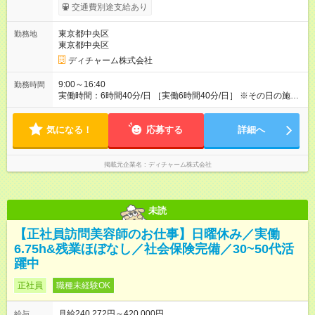
ます。 みなし残業代 56,772円／月 みなし残業時間 41.5時間／
交通費別途支給あり
月 【みなし残業について】 みなし残業には帰宅時間と帰宅後の
簡単なメール対応、カルテ整理等の業務を想定しています。 実
東京都中央区
勤務地
働がなくても固定の手当としてお支払いしています。 施設での
東京都中央区
稼働が長引いた場合、その分の残業代をお支払いいたします。
【モデル年収】 入社2年目/チーフスタイリスト/40代：29万円
ディチャーム株式会社
（週5日勤務、担当業務手当含む） 入社4年目/チームリーダ
ー/50代：35万円（週5日勤務、自家用車手当、担当業務手当含
9:00～16:40
勤務時間
む） 入社12年目/エリアマネージャー/40代：55万円（週6日勤
実働時間：6時間40分/日 ［実働6時間40分/日］ ※その日の施術
務、自家用車手当、担当業務手当含む） ※年2回人事考課による
が早く終わった場合早めに帰宅できます。早めに帰宅の場合も
昇給あり 【各種手当】 土曜手当：1，000円、祝日手当：2，
給与は変わらないのでご安心ください。 ※残業時間は最長で月
000円 自家用車手当：25，000～35，000円（居住地域によ
気になる！
10時間程度、介護施設への訪問となるので遅くとも18時頃には
応募する
詳細へ
る）、遠距離手当：移動距離・移動方法に応じて支給 各種担当
終了します ※勤務地により多少の前後有 ※移動時間別
業務手当：担当業務・エリアに応じて支給 その他手当（通信手
当、アサイン協力手当、教育担当手当など） 【試用期間】試用
掲載元企業名
ディチャーム株式会社
期間あり 試用期間の長さ：3ヶ月 雇用形態、給与は本採用時と
同じです。
未読
【正社員訪問美容師のお仕事】日曜休み／実働
6.75h&残業ほぼなし／社会保険完備／30~50代活
躍中
正社員
職種未経験OK
月給240,272円～420,000円
給与