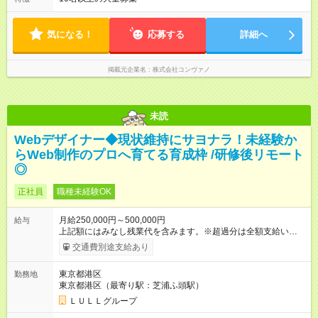
社内評価に基づく ※あなたの頑張りをしっかり評価します！で
10：00～21：00です。商業施設内店舗は施設の営業時間に準じ
きることが増えるほどお給料に反映される環境です。 【試用期
ます。
間】試用期間あり 試用期間の長さ：6ヶ月 ※ 雇用形態と給与
気になる！
応募する
詳細へ
に、本採用時と異なる部分があります。 雇用形態：中途採用
（契約社員） 給与：月給 220,000円以上 上記額にはみなし残業
代を含みます。※超過分は全額支給いたします。 みなし残業
掲載元企業名
株式会社コンヴァノ
代 8,552円／月 みなし残業時間 5.5時間／月
未読
Webデザイナー◆現状維持にサヨナラ！未経験か
らWeb制作のプロへ育てる育成枠 /研修後リモート
◎
正社員
職種未経験OK
月給250,000円～500,000円
給与
上記額にはみなし残業代を含みます。※超過分は全額支給いたし
ます。 みなし残業代 21,675円／月 みなし残業時間 12時間／月 -
交通費別途支給あり
------------------------------------------------------- ≪経験者の方は以下と
なります≫ --------------------------------------------------------- ◎月給35
東京都港区
勤務地
万円～＋業績賞与＋交通費＋各種手当 ※固定残業代（30時間/6
東京都港区（最寄り駅：芝浦ふ頭駅）
万6，610円分）を含む。超過分は追加支給いたします 能力やス
キルを考慮し初任給を決定。経験者の方は前給考慮も可能で
ＬＵＬＬグループ
す！ ◎昇給年1回（研修終了後） ◎賞与年2回（2月・8月）＋業