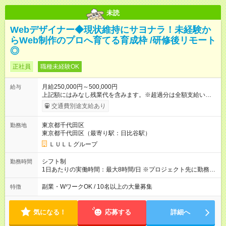
未読
Webデザイナー◆現状維持にサヨナラ！未経験か
らWeb制作のプロへ育てる育成枠 /研修後リモート
◎
正社員
職種未経験OK
月給250,000円～500,000円
給与
上記額にはみなし残業代を含みます。※超過分は全額支給いたし
ます。 みなし残業代 21,675円／月 みなし残業時間 12時間／月 -
交通費別途支給あり
------------------------------------------------------- ≪経験者の方は以下と
なります≫ --------------------------------------------------------- ◎月給35
東京都千代田区
勤務地
万円～＋業績賞与＋交通費＋各種手当 ※固定残業代（30時間/6
東京都千代田区（最寄り駅：日比谷駅）
万6，610円分）を含む。超過分は追加支給いたします 能力やス
キルを考慮し初任給を決定。経験者の方は前給考慮も可能で
ＬＵＬＬグループ
す！ ◎昇給年1回（研修終了後） ◎賞与年2回（2月・8月）＋業
績賞与あり ◤スキルアップも、収入アップも。◢ 入社後の成長
シフト制
勤務時間
や頑張りは、しっかり給与で還元しています。 実際にほぼ全員
1日あたりの実働時間：最大8時間/日 ※プロジェクト先に勤務時
が入社1年以内に昇給を実現。 なかには転職後に年収250万円以
間は異なります 【シフト例】 ・10時00分～19時00分 ・9時00
上アップした社員も。 エンジニアへの還元率は業界高水準の
分～18時00分 平均残業時間：月10時間以内
副業・WワークOK / 10名以上の大量募集
特徴
87％。 スキルを磨いた分だけ、収入アップも目指せる環境で
す！ 【試用期間】試用期間あり 試用期間の長さ：6ヶ月 ※ 雇用
形態と給与に、本採用時と異なる部分があります。 雇用形態：
気になる！
応募する
詳細へ
中途採用（契約社員） 給与：月給 230,000円以上 上記額にはみ
なし残業代を含みます。※超過分は全額支給いたします。 みな