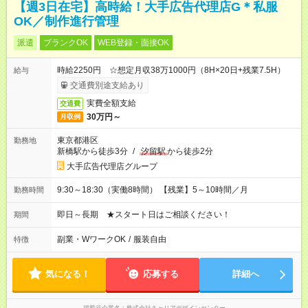
【週3日在宅】高時給！大手広告代理店G＊私服
OK／制作進行管理
派遣
ブランクOK
WEB登録・面接OK
時給2250円 ☆想定月収38万1000円（8H×20日+残業7.5H）
給与
交通費別途支給あり
実費全額支給
交通費
30万円～
月収例
東京都港区
勤務地
新橋駅から徒歩3分
/
汐留駅
から徒歩2分
大手広告代理店グループ
9:30～18:30（実働8時間） 【残業】5～10時間／月
勤務時間
即日～長期 ★スタート日はご相談ください！
期間
副業・WワークOK
/
服装自由
特徴
気になる！
応募する
詳細へ