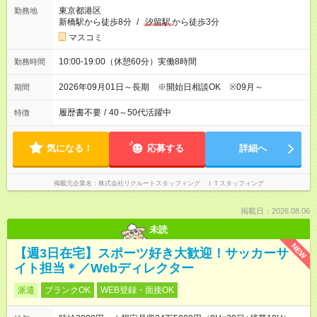
東京都港区
勤務地
新橋駅から徒歩8分
/
汐留駅
から徒歩3分
マスコミ
10:00-19:00（休憩60分）実働8時間
勤務時間
2026年09月01日～長期 ※開始日相談OK ※09月～
期間
履歴書不要
/
40～50代活躍中
特徴
気になる！
応募する
詳細へ
掲載元企業名
株式会社リクルートスタッフィング ＩＴスタッフィング
掲載日：2026.08.06
未読
NEW
【週3日在宅】スポーツ好き大歓迎！サッカーサ
イト担当＊／Webディレクター
派遣
ブランクOK
WEB登録・面接OK