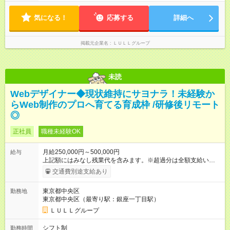
す！ 【試用期間】試用期間あり 試用期間の長さ：6ヶ月 ※ 雇用
形態と給与に、本採用時と異なる部分があります。 雇用形態：
気になる！
応募する
詳細へ
中途採用（契約社員） 給与：月給 230,000円以上 上記額にはみ
なし残業代を含みます。※超過分は全額支給いたします。 みな
し残業代 21,329円／月 みなし残業時間 13時間／月 ※交通費は
掲載元企業名
ＬＵＬＬグループ
別途支給いたします ※研修期間中（最大12ヶ月間）も、試用期
間中と同一の給与となります。
未読
Webデザイナー◆現状維持にサヨナラ！未経験か
らWeb制作のプロへ育てる育成枠 /研修後リモート
◎
正社員
職種未経験OK
月給250,000円～500,000円
給与
上記額にはみなし残業代を含みます。※超過分は全額支給いたし
ます。 みなし残業代 21,675円／月 みなし残業時間 12時間／月 -
交通費別途支給あり
------------------------------------------------------- ≪経験者の方は以下と
なります≫ --------------------------------------------------------- ◎月給35
東京都中央区
勤務地
万円～＋業績賞与＋交通費＋各種手当 ※固定残業代（30時間/6
東京都中央区（最寄り駅：銀座一丁目駅）
万6，610円分）を含む。超過分は追加支給いたします 能力やス
キルを考慮し初任給を決定。経験者の方は前給考慮も可能で
ＬＵＬＬグループ
す！ ◎昇給年1回（研修終了後） ◎賞与年2回（2月・8月）＋業
績賞与あり ◤スキルアップも、収入アップも。◢ 入社後の成長
シフト制
勤務時間