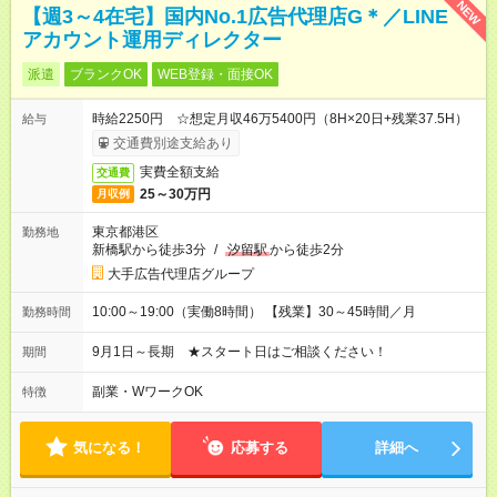
NEW
【週3～4在宅】国内No.1広告代理店G＊／LINE
アカウント運用ディレクター
派遣
ブランクOK
WEB登録・面接OK
時給2250円 ☆想定月収46万5400円（8H×20日+残業37.5H）
給与
交通費別途支給あり
実費全額支給
交通費
25～30万円
月収例
東京都港区
勤務地
新橋駅から徒歩3分
/
汐留駅
から徒歩2分
大手広告代理店グループ
10:00～19:00（実働8時間） 【残業】30～45時間／月
勤務時間
9月1日～長期 ★スタート日はご相談ください！
期間
副業・WワークOK
特徴
気になる！
応募する
詳細へ