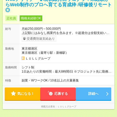
らWeb制作のプロへ育てる育成枠 /研修後リモート
◎
正社員
職種未経験OK
月給250,000円～500,000円
給与
上記額にはみなし残業代を含みます。※超過分は全額支給いたし
ます。 みなし残業代 21,675円／月 みなし残業時間 12時間／月 -
交通費別途支給あり
------------------------------------------------------- ≪経験者の方は以下と
なります≫ --------------------------------------------------------- ◎月給35
東京都港区
勤務地
万円～＋業績賞与＋交通費＋各種手当 ※固定残業代（30時間/6
東京都港区（最寄り駅：新橋駅）
万6，610円分）を含む。超過分は追加支給いたします 能力やス
キルを考慮し初任給を決定。経験者の方は前給考慮も可能で
ＬＵＬＬグループ
す！ ◎昇給年1回（研修終了後） ◎賞与年2回（2月・8月）＋業
績賞与あり ◤スキルアップも、収入アップも。◢ 入社後の成長
シフト制
勤務時間
や頑張りは、しっかり給与で還元しています。 実際にほぼ全員
1日あたりの実働時間：最大8時間/日 ※プロジェクト先に勤務時
が入社1年以内に昇給を実現。 なかには転職後に年収250万円以
間は異なります 【シフト例】 ・10時00分～19時00分 ・9時00
上アップした社員も。 エンジニアへの還元率は業界高水準の
分～18時00分 平均残業時間：月10時間以内
副業・WワークOK / 10名以上の大量募集
特徴
87％。 スキルを磨いた分だけ、収入アップも目指せる環境で
す！ 【試用期間】試用期間あり 試用期間の長さ：6ヶ月 ※ 雇用
形態と給与に、本採用時と異なる部分があります。 雇用形態：
気になる！
応募する
詳細へ
中途採用（契約社員） 給与：月給 230,000円以上 上記額にはみ
なし残業代を含みます。※超過分は全額支給いたします。 みな
し残業代 21,329円／月 みなし残業時間 13時間／月 ※交通費は
掲載元企業名
ＬＵＬＬグループ
別途支給いたします ※研修期間中（最大12ヶ月間）も、試用期
間中と同一の給与となります。