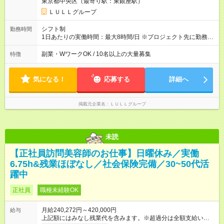
東京都中央区（最寄り駅：東銀座駅）
万6，610円分）を含む。超過分は追加支給いたします 能力やス
キルを考慮し初任給を決定。経験者の方は前給考慮も可能で
ＬＵＬＬグループ
す！ ◎昇給年1回（研修終了後） ◎賞与年2回（2月・8月）＋業
績賞与あり ◤スキルアップも、収入アップも。◢ 入社後の成長
シフト制
勤務時間
や頑張りは、しっかり給与で還元しています。 実際にほぼ全員
1日あたりの実働時間：最大8時間/日 ※プロジェクト先に勤務時
が入社1年以内に昇給を実現。 なかには転職後に年収250万円以
間は異なります 【シフト例】 ・10時00分～19時00分 ・9時00
上アップした社員も。 エンジニアへの還元率は業界高水準の
分～18時00分 平均残業時間：月10時間以内
副業・WワークOK / 10名以上の大量募集
特徴
87％。 スキルを磨いた分だけ、収入アップも目指せる環境で
す！ 【試用期間】試用期間あり 試用期間の長さ：6ヶ月 ※ 雇用
形態と給与に、本採用時と異なる部分があります。 雇用形態：
気になる！
応募する
詳細へ
中途採用（契約社員） 給与：月給 230,000円以上 上記額にはみ
なし残業代を含みます。※超過分は全額支給いたします。 みな
し残業代 21,329円／月 みなし残業時間 13時間／月 ※交通費は
掲載元企業名
ＬＵＬＬグループ
別途支給いたします ※研修期間中（最大12ヶ月間）も、試用期
間中と同一の給与となります。
未読
【正社員訪問美容師のお仕事】日曜休み／実働
6.75h&残業ほぼなし／社会保険完備／30~50代活
躍中
正社員
職種未経験OK
月給240,272円～420,000円
給与
上記額にはみなし残業代を含みます。※超過分は全額支給いたし