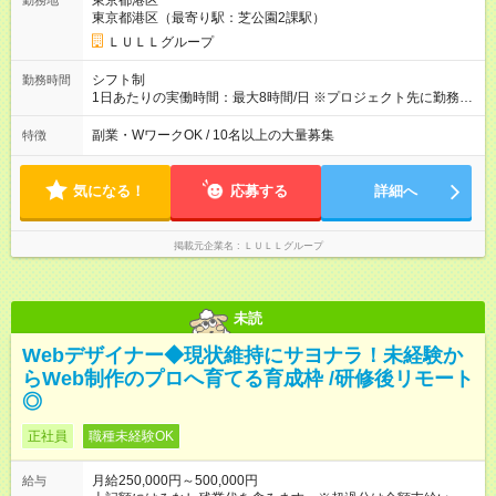
東京都港区
勤務地
万円～＋業績賞与＋交通費＋各種手当 ※固定残業代（30時間/6
東京都港区（最寄り駅：芝公園2課駅）
万6，610円分）を含む。超過分は追加支給いたします 能力やス
キルを考慮し初任給を決定。経験者の方は前給考慮も可能で
ＬＵＬＬグループ
す！ ◎昇給年1回（研修終了後） ◎賞与年2回（2月・8月）＋業
績賞与あり ◤スキルアップも、収入アップも。◢ 入社後の成長
シフト制
勤務時間
や頑張りは、しっかり給与で還元しています。 実際にほぼ全員
1日あたりの実働時間：最大8時間/日 ※プロジェクト先に勤務時
が入社1年以内に昇給を実現。 なかには転職後に年収250万円以
間は異なります 【シフト例】 ・10時00分～19時00分 ・9時00
上アップした社員も。 エンジニアへの還元率は業界高水準の
分～18時00分 平均残業時間：月10時間以内
副業・WワークOK / 10名以上の大量募集
特徴
87％。 スキルを磨いた分だけ、収入アップも目指せる環境で
す！ 【試用期間】試用期間あり 試用期間の長さ：6ヶ月 ※ 雇用
形態と給与に、本採用時と異なる部分があります。 雇用形態：
気になる！
応募する
詳細へ
中途採用（契約社員） 給与：月給 230,000円以上 上記額にはみ
なし残業代を含みます。※超過分は全額支給いたします。 みな
し残業代 21,329円／月 みなし残業時間 13時間／月 ※交通費は
掲載元企業名
ＬＵＬＬグループ
別途支給いたします ※研修期間中（最大12ヶ月間）も、試用期
間中と同一の給与となります。
未読
Webデザイナー◆現状維持にサヨナラ！未経験か
らWeb制作のプロへ育てる育成枠 /研修後リモート
◎
正社員
職種未経験OK
月給250,000円～500,000円
給与