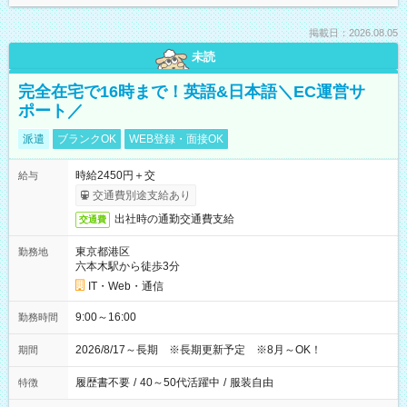
掲載日：2026.08.05
未読
完全在宅で16時まで！英語&日本語＼EC運営サ
ポート／
派遣
ブランクOK
WEB登録・面接OK
時給2450円＋交
給与
交通費別途支給あり
出社時の通勤交通費支給
交通費
東京都港区
勤務地
六本木駅から徒歩3分
IT・Web・通信
9:00～16:00
勤務時間
2026/8/17～長期 ※長期更新予定 ※8月～OK！
期間
履歴書不要
/
40～50代活躍中
/
服装自由
特徴