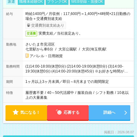
派遣
職種未経験OK
ブランクOK
WEB登録・面接OK
時給1400円／月収例：117,600円＝1,400円×4時間×21日勤務の
給与
場合＋交通費別途支給
交通費別途支給あり
実費支給／当社規定あり。
交通費
さいたま市見沼区
勤務地
七里駅から車6分
/
大宮公園駅
/
大宮(埼玉県)駅
アパレル・日用雑貨
(1)14:00-18:00(休憩0分) (2)14:00-19:00(休憩0分) (3)14:00-
勤務時間
19:30(休憩0分) (4)14:00-20:00(休憩45分) ※お好きな時間が選べ
ます
1ヶ月以上3ヶ月未満／即日～8月末までの期間限定
期間
履歴書不要
/
40～50代活躍中
/
服装自由
/
シフト勤務
/
10名以
特徴
上の大量募集
気になる！
応募する
詳細へ
掲載日：2026.08.07