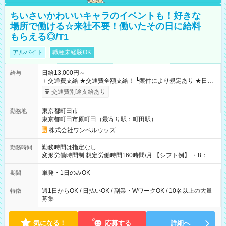
ちいさいかわいいキャラのイベントも！好きな
場所で働ける☆来社不要！働いたその日に給料
もらえる◎/T1
アルバイト
職種未経験OK
日給13,000円～
給与
＋交通費支給 ★交通費全額支給！ ┗案件により規定あり ★日払
いOK！（規定あり） ┗働いたその日に現金GET♪ お仕事後はコ
交通費別途支給あり
ンビニATMから 日払い分を引き落とせます！ 【試用期間】試
用期間なし
東京都町田市
勤務地
東京都町田市原町田（最寄り駅：町田駅）
株式会社ワンベルウッズ
勤務時間は指定なし
勤務時間
変形労働時間制 想定労働時間160時間/月 【シフト例】 ・8：00
～21：00
単発・1日のみOK
期間
週1日からOK / 日払いOK / 副業・WワークOK / 10名以上の大量
特徴
募集
気になる！
応募する
詳細へ