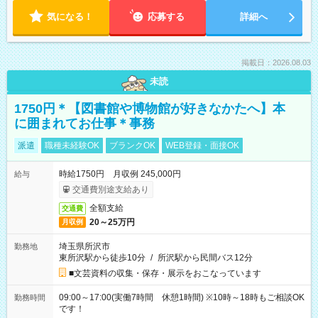
気になる！
応募する
詳細へ
掲載日：2026.08.03
未読
1750円＊【図書館や博物館が好きなかたへ】本
に囲まれてお仕事＊事務
派遣
職種未経験OK
ブランクOK
WEB登録・面接OK
時給1750円 月収例 245,000円
給与
交通費別途支給あり
全額支給
交通費
20～25万円
月収例
埼玉県所沢市
勤務地
東所沢駅から徒歩10分
/
所沢駅から民間バス12分
■文芸資料の収集・保存・展示をおこなっています
09:00～17:00(実働7時間 休憩1時間) ※10時～18時もご相談OK
勤務時間
です！