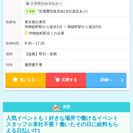
交通費別途支給あり
*交通費別途支給(当社規定あり)
交通費
東京都台東区
勤務地
仲御徒町駅から徒歩1分
/
御徒町駅から徒歩5分
仲御徒町駅近くの企業
9:30～17:30
勤務時間
【急募】即日～長期
期間
履歴書不要
特徴
気になる！
応募する
詳細へ
未読
人気イベントも！好きな場所で働けるイベント
スタッフ☆来社不要！働いたその日に給料もら
える日払い/T1