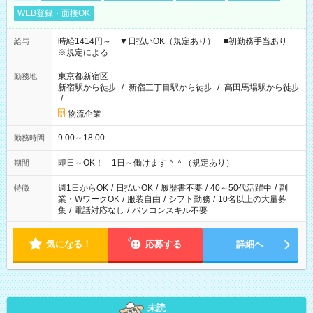
WEB登録・面接OK
時給1414円～ ▼日払いOK（規定あり） ■初勤務手当あり
給与
※規定による
東京都新宿区
勤務地
新宿駅から徒歩
/
新宿三丁目駅から徒歩
/
高田馬場駅から徒歩
/
…
物流企業
9:00～18:00
勤務時間
即日～OK！ 1日～働けます＾＾（規定あり）
期間
週1日からOK
/
日払いOK
/
履歴書不要
/
40～50代活躍中
/
副
特徴
業・WワークOK
/
服装自由
/
シフト勤務
/
10名以上の大量募
集
/
電話対応なし
/
パソコンスキル不要
気になる！
応募する
詳細へ
未読