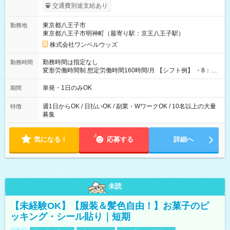
いOK！（規定あり） ┗働いたその日に現金GET♪ お仕事後はコ
交通費別途支給あり
ンビニATMから 日払い分を引き落とせます！ 【試用期間】試
用期間なし
東京都八王子市
勤務地
東京都八王子市明神町（最寄り駅：京王八王子駅）
株式会社ワンベルウッズ
勤務時間は指定なし
勤務時間
変形労働時間制 想定労働時間160時間/月 【シフト例】 ・8：00
～21：00
単発・1日のみOK
期間
週1日からOK / 日払いOK / 副業・WワークOK / 10名以上の大量
特徴
募集
気になる！
応募する
詳細へ
未読
【未経験OK】【服装＆髪色自由！】お菓子のピ
ッキング・シール貼り｜短期