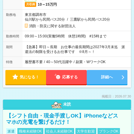
10～15万円
月収例
東京都調布市
勤務地
仙川駅から民間バス20分
/
三鷹駅から民間バス20分
消防・防災に関する財団法人
09:00～15:00(実働5時間 休憩1時間) #15時まで
勤務時間
【急募】即日～長期 お仕事の最長期間は2027年3月末迄 派
期間
遣法の制限を受けるお仕事です ※8月～！
履歴書不要
/
40～50代活躍中
/
副業・WワークOK
特徴
気になる！
応募する
詳細へ
掲載日：2026.07.30
未読
【シフト自由・現金手渡しOK】iPhoneなどス
マホの充電を繋げるだけ！
派遣
職種未経験OK
社会人未経験OK
大学生歓迎
ブランクOK