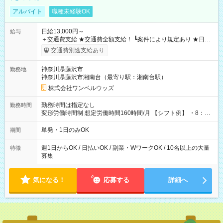
アルバイト
職種未経験OK
日給13,000円～
給与
＋交通費支給 ★交通費全額支給！ ┗案件により規定あり ★日払
いOK！（規定あり） ┗働いたその日に現金GET♪ お仕事後はコ
交通費別途支給あり
ンビニATMから 日払い分を引き落とせます！ 【試用期間】試
用期間なし
神奈川県藤沢市
勤務地
神奈川県藤沢市湘南台（最寄り駅：湘南台駅）
株式会社ワンベルウッズ
勤務時間は指定なし
勤務時間
変形労働時間制 想定労働時間160時間/月 【シフト例】 ・8：00
～21：00
単発・1日のみOK
期間
週1日からOK / 日払いOK / 副業・WワークOK / 10名以上の大量
特徴
募集
気になる！
応募する
詳細へ