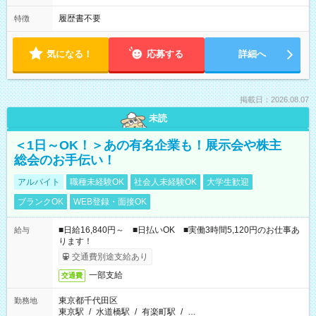
履歴書不要
特徴
気になる！
応募する
詳細へ
掲載日：2026.08.07
未読
＜1日～OK！＞あの有名企業も！展示会や株主
総会のお手伝い！
アルバイト
職種未経験OK
社会人未経験OK
大学生歓迎
ブランクOK
WEB登録・面接OK
■日給16,840円～ ■日払いOK ■実働3時間5,120円のお仕事あ
給与
ります！
交通費別途支給あり
一部支給
交通費
東京都千代田区
勤務地
東京駅
/
水道橋駅
/
有楽町駅
/
…