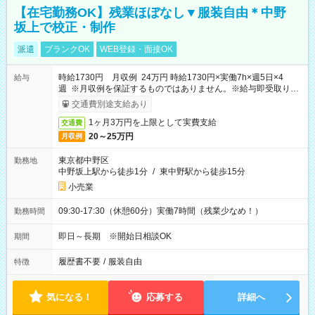
【在宅勤務OK】残業ほぼなし▼服装自由＊中野
坂上で校正・制作
派遣
ブランクOK
WEB登録・面接OK
時給1730円 月収例 24万円 時給1730円×実働7h×週5日×4
給与
週 ※月収例を保証するものではありません。※給与即受取りサ
ービス利用可（利用条件有）
交通費別途支給あり
1ヶ月3万円を上限として実費支給
交通費
20～25万円
月収例
東京都中野区
勤務地
中野坂上駅から徒歩1分
/
東中野駅から徒歩15分
小売業
09:30-17:30（休憩60分）実働7時間（残業少なめ！）
勤務時間
即日～長期 ※開始日相談OK
期間
履歴書不要
/
服装自由
特徴
気になる！
応募する
詳細へ