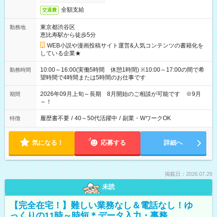
全額支給
交通費
東京都渋谷区
勤務地
恵比寿駅から徒歩5分
WEB小説や漫画投稿サイト運営&人気コンテンツの書籍化を
している企業★
10:00～16:00(実働5時間 休憩1時間) ※10:00～17:00の間で希
勤務時間
望時間で4時間または5時間のお仕事です
2026年09月上旬～長期 8月開始のご相談が可能です ※9月
期間
～！
履歴書不要
/
40～50代活躍中
/
副業・WワークOK
特徴
気になる！
応募する
詳細へ
掲載日：2026.07.29
未読
【完全在宅！】難しい業務なし＆電話なし！ゆ
っくりの11時～時短＊データ入力・事務