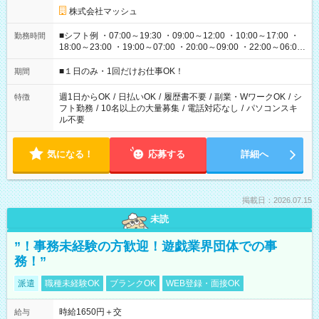
株式会社マッシュ
■シフト例 ・07:00～19:30 ・09:00～12:00 ・10:00～17:00 ・
勤務時間
18:00～23:00 ・19:00～07:00 ・20:00～09:00 ・22:00～06:00
etc ★最短で3時間で5,120円のお仕事から 15時間で2万円近く稼
げるお仕事も！ ご希望のお時間に合わせてご紹介！ ※シフトは
■１日のみ・1回だけお仕事OK！
期間
現場によって異なります。 ※勿論、休憩時間はあるのでご安心
ください！
週1日からOK
/
日払いOK
/
履歴書不要
/
副業・WワークOK
/
シ
特徴
フト勤務
/
10名以上の大量募集
/
電話対応なし
/
パソコンスキ
ル不要
気になる！
応募する
詳細へ
掲載日：2026.07.15
未読
”！事務未経験の方歓迎！遊戯業界団体での事
務！”
派遣
職種未経験OK
ブランクOK
WEB登録・面接OK
時給1650円＋交
給与