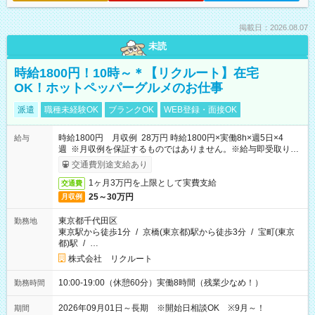
掲載日：2026.08.07
未読
時給1800円！10時～＊【リクルート】在宅
OK！ホットペッパーグルメのお仕事
派遣
職種未経験OK
ブランクOK
WEB登録・面接OK
時給1800円 月収例 28万円 時給1800円×実働8h×週5日×4
給与
週 ※月収例を保証するものではありません。※給与即受取りサ
ービス利用可（利用条件有）
交通費別途支給あり
1ヶ月3万円を上限として実費支給
交通費
25～30万円
月収例
東京都千代田区
勤務地
東京駅から徒歩1分
/
京橋(東京都)駅から徒歩3分
/
宝町(東京
都)駅
/
…
株式会社 リクルート
10:00-19:00（休憩60分）実働8時間（残業少なめ！）
勤務時間
2026年09月01日～長期 ※開始日相談OK ※9月～！
期間