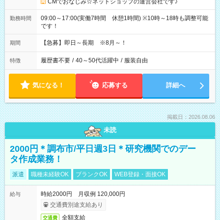
CMでおなじみ☆ネットショップの運営会社です♪
09:00～17:00(実働7時間 休憩1時間) ※10時～18時も調整可能
勤務時間
です！
【急募】即日～長期 ※8月～！
期間
履歴書不要
/
40～50代活躍中
/
服装自由
特徴
気になる！
応募する
詳細へ
掲載日：2026.08.06
未読
2000円＊調布市/平日週3日＊研究機関でのデー
タ作成業務！
派遣
職種未経験OK
ブランクOK
WEB登録・面接OK
時給2000円 月収例 120,000円
給与
交通費別途支給あり
全額支給
交通費