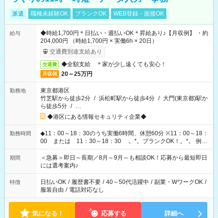
派遣
職種未経験OK
ブランクOK
WEB登録・面接OK
◆時給1,700円＊日払い・週払いOK＊昇給あり♪【月収例】 ・約
給与
204,000円 （時給1,700円 × 実働6h × 20日）
交通費別途支給あり
◆全額支給 ＊家が少し遠くても安心！
交通費
20～25万円
月収例
東京都港区
勤務地
竹芝駅から徒歩2分
/
浜松町駅から徒歩4分
/
大門(東京都)駅か
ら徒歩5分
/
…
◆港区にある情報セキュリティ企業◆
◆11：00～18：30のうち実働6時間、休憩60分 ※11：00～18：
勤務時間
00 または 11：30～18：30 。*。ブランクOK！。*。 例え
ば前職が、 在宅/財団法人/事務/コールセンター/受付/販売/カフェ
スタッフ スイーツ販売/ホテルフロント/化粧品販売/など 様々な
＜急募＞即日～長期／8月～9月～も相談OK！応募から最短即日
期間
業界から入社して活躍されています♪
には選考案内♪
日払いOK
/
履歴書不要
/
40～50代活躍中
/
副業・WワークOK
/
特徴
服装自由
/
電話対応なし
気になる！
応募する
詳細へ