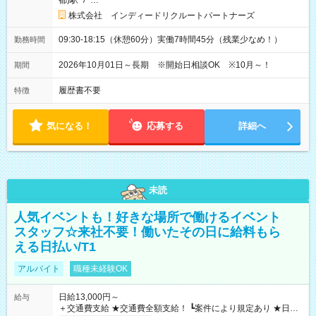
都)駅
/
…
株式会社 インディードリクルートパートナーズ
09:30-18:15（休憩60分）実働7時間45分（残業少なめ！）
勤務時間
2026年10月01日～長期 ※開始日相談OK ※10月～！
期間
履歴書不要
特徴
気になる！
応募する
詳細へ
未読
人気イベントも！好きな場所で働けるイベント
スタッフ☆来社不要！働いたその日に給料もら
える日払い/T1
アルバイト
職種未経験OK
日給13,000円～
給与
＋交通費支給 ★交通費全額支給！ ┗案件により規定あり ★日払