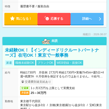
履歴書不要
/
服装自由
特徴
気になる！
応募する
詳細へ
掲載日：2026.08.07
未読
未経験OK！【インディードリクルートパートナ
ーズ】在宅OK！東京で一般事務
派遣
職種未経験OK
ブランクOK
WEB登録・面接OK
時給1730円 月収例 27万円 時給1730円×実働7h45m×週5日×4
給与
週+残業5h ※月収例を保証するものではありません。※給与即
受取りサービス利用可（利用条件有）
交通費別途支給あり
1ヶ月3万円を上限として実費支給
交通費
25～30万円
月収例
東京都千代田区
勤務地
東京駅から徒歩3分
/
京橋(東京都)駅から徒歩5分
/
宝町(東京