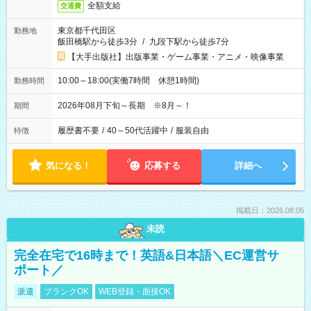
全額支給
交通費
東京都千代田区
勤務地
飯田橋駅から徒歩3分
/
九段下駅から徒歩7分
【大手出版社】出版事業・ゲーム事業・アニメ・映像事業
10:00～18:00(実働7時間 休憩1時間)
勤務時間
2026年08月下旬～長期 ※8月～！
期間
履歴書不要
/
40～50代活躍中
/
服装自由
特徴
気になる！
応募する
詳細へ
掲載日：2026.08.05
未読
完全在宅で16時まで！英語&日本語＼EC運営サ
ポート／
派遣
ブランクOK
WEB登録・面接OK