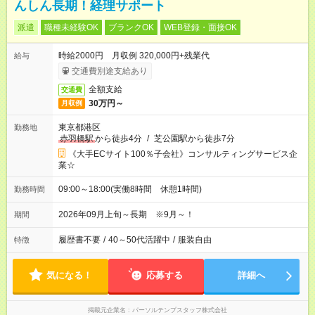
んしん長期！経理サポート
派遣
職種未経験OK
ブランクOK
WEB登録・面接OK
時給2000円 月収例 320,000円+残業代
給与
交通費別途支給あり
全額支給
交通費
30万円～
月収例
東京都港区
勤務地
赤羽橋駅
から徒歩4分
/
芝公園駅から徒歩7分
《大手ECサイト100％子会社》コンサルティングサービス企
業☆
09:00～18:00(実働8時間 休憩1時間)
勤務時間
2026年09月上旬～長期 ※9月～！
期間
履歴書不要
/
40～50代活躍中
/
服装自由
特徴
気になる！
応募する
詳細へ
掲載元企業名
パーソルテンプスタッフ株式会社