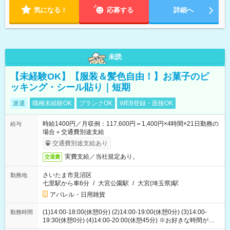
気になる！
応募する
詳細へ
未読
【未経験OK】【服装＆髪色自由！】お菓子のピ
ッキング・シール貼り｜短期
派遣
職種未経験OK
ブランクOK
WEB登録・面接OK
時給1400円／月収例：117,600円＝1,400円×4時間×21日勤務の
給与
場合＋交通費別途支給
交通費別途支給あり
実費支給／当社規定あり。
交通費
さいたま市見沼区
勤務地
七里駅から車6分
/
大宮公園駅
/
大宮(埼玉県)駅
アパレル・日用雑貨
(1)14:00-18:00(休憩0分) (2)14:00-19:00(休憩0分) (3)14:00-
勤務時間
19:30(休憩0分) (4)14:00-20:00(休憩45分) ※お好きな時間が選べ
ます