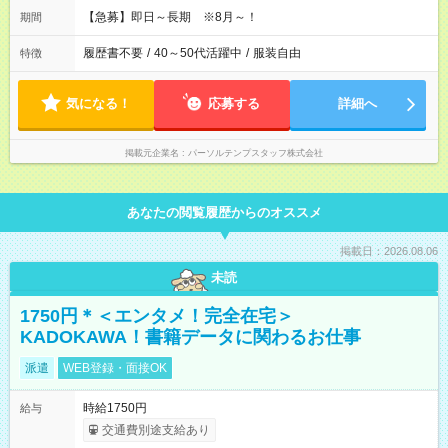
【急募】即日～長期 ※8月～！
期間
履歴書不要
/
40～50代活躍中
/
服装自由
特徴
気になる！
応募する
詳細へ
掲載元企業名
パーソルテンプスタッフ株式会社
あなたの閲覧履歴からのオススメ
掲載日：2026.08.06
未読
1750円＊＜エンタメ！完全在宅＞
KADOKAWA！書籍データに関わるお仕事
派遣
WEB登録・面接OK
時給1750円
給与
交通費別途支給あり