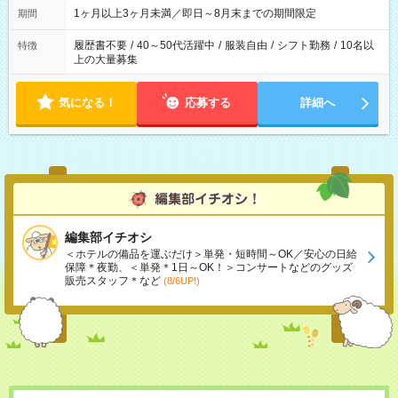
1ヶ月以上3ヶ月未満／即日～8月末までの期間限定
期間
履歴書不要
/
40～50代活躍中
/
服装自由
/
シフト勤務
/
10名以
特徴
上の大量募集
気になる！
応募する
詳細へ
編集部イチオシ
＜ホテルの備品を運ぶだけ＞単発・短時間～OK／安心の日給
保障＊夜勤、＜単発＊1日～OK！＞コンサートなどのグッズ
販売スタッフ＊など
(8/6UP!)