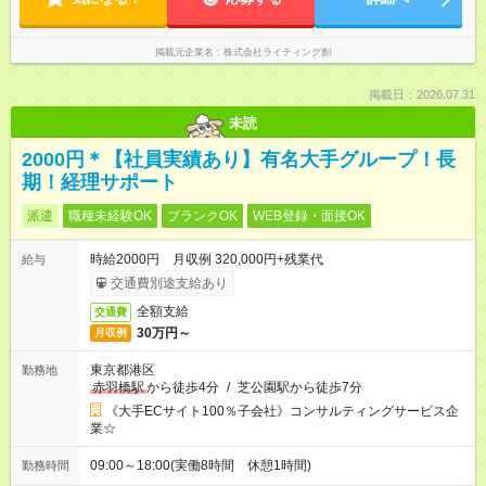
掲載元企業名
株式会社ライティング創
掲載日：2026.07.31
未読
2000円＊【社員実績あり】有名大手グループ！長
期！経理サポート
派遣
職種未経験OK
ブランクOK
WEB登録・面接OK
時給2000円 月収例 320,000円+残業代
給与
交通費別途支給あり
全額支給
交通費
30万円～
月収例
東京都港区
勤務地
赤羽橋駅
から徒歩4分
/
芝公園駅から徒歩7分
《大手ECサイト100％子会社》コンサルティングサービス企
業☆
09:00～18:00(実働8時間 休憩1時間)
勤務時間