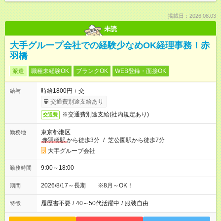
掲載日：2026.08.03
未読
大手グループ会社での経験少なめOK経理事務！赤
羽橋
派遣
職種未経験OK
ブランクOK
WEB登録・面接OK
時給1800円＋交
給与
交通費別途支給あり
※交通費別途支給(社内規定あり)
交通費
東京都港区
勤務地
赤羽橋駅
から徒歩3分
/
芝公園駅から徒歩7分
大手グループ会社
9:00～18:00
勤務時間
2026/8/17～長期 ※8月～OK！
期間
履歴書不要
/
40～50代活躍中
/
服装自由
特徴