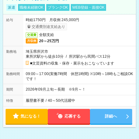
派遣
職種未経験OK
ブランクOK
WEB登録・面接OK
時給1750円 月収例 245,000円
給与
交通費別途支給あり
全額支給
交通費
20～25万円
月収例
埼玉県所沢市
勤務地
東所沢駅から徒歩10分
/
所沢駅から民間バス12分
■文芸資料の収集・保存・展示をおこなっています
09:00～17:00(実働7時間 休憩1時間) ※10時～18時もご相談OK
勤務時間
です！
2026年09月上旬～長期 ※9月～！
期間
履歴書不要
/
40～50代活躍中
特徴
気になる！
応募する
詳細へ