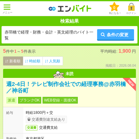
0
メニュー
気になる！
ログイン
検索結果
赤羽橋で経理・財務・会計・英文経理のバイト一
条件の変更
覧
5
1,900
件中
1
～
5
件表示
平均時給:
円
新着順
時給順
人気順
掲載日：2026.08.04
未読
NEW
週2-4日！テレビ制作会社での経理事務@赤羽橋
／神谷町
派遣
ブランクOK
WEB登録・面接OK
時給1800円＋交
給与
交通費別途支給あり
交通費支給
交通費
東京都港区
勤務地