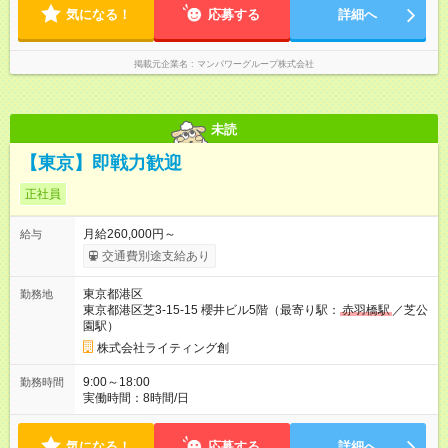
気になる！
応募する
詳細へ
掲載元企業名
マンパワーグループ株式会社
未読
【東京】即戦力歓迎
正社員
月給260,000円～
給与
交通費別途支給あり
東京都港区
勤務地
東京都港区芝3-15-15 櫻井ビル5階（最寄り駅：
赤羽橋駅
／芝公
園駅）
株式会社ライティング創
9:00～18:00
勤務時間
実働時間：8時間/日
気になる！
応募する
詳細へ