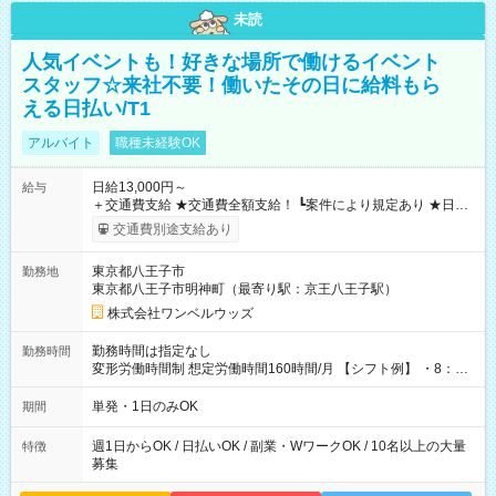
未読
人気イベントも！好きな場所で働けるイベント
スタッフ☆来社不要！働いたその日に給料もら
える日払い/T1
アルバイト
職種未経験OK
日給13,000円～
給与
＋交通費支給 ★交通費全額支給！ ┗案件により規定あり ★日払
いOK！（規定あり） ┗働いたその日に現金GET♪ お仕事後はコ
交通費別途支給あり
ンビニATMから 日払い分を引き落とせます！ 【試用期間】試
用期間なし
東京都八王子市
勤務地
東京都八王子市明神町（最寄り駅：京王八王子駅）
株式会社ワンベルウッズ
勤務時間は指定なし
勤務時間
変形労働時間制 想定労働時間160時間/月 【シフト例】 ・8：00
～21：00
単発・1日のみOK
期間
週1日からOK / 日払いOK / 副業・WワークOK / 10名以上の大量
特徴
募集