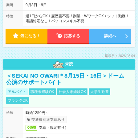
9月8日・9日
期間
週1日からOK
/
履歴書不要
/
副業・WワークOK
/
シフト勤務
/
特徴
電話対応なし
/
パソコンスキル不要
気になる！
応募する
詳細へ
掲載日：2026.08.04
未読
＜SEKAI NO OWARI＊8月15日・16日＞ドーム
公演のサポートバイト
アルバイト
職種未経験OK
社会人未経験OK
大学生歓迎
ブランクOK
時給1250円～
給与
交通費別途支給あり
支給（規定有り）
交通費