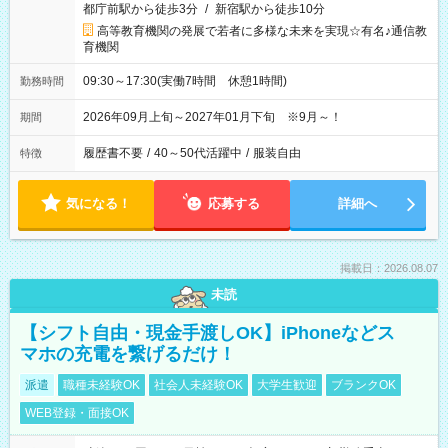
都庁前駅から徒歩3分
/
新宿駅から徒歩10分
高等教育機関の発展で若者に多様な未来を実現☆有名♪通信教
育機関
09:30～17:30(実働7時間 休憩1時間)
勤務時間
2026年09月上旬～2027年01月下旬 ※9月～！
期間
履歴書不要
/
40～50代活躍中
/
服装自由
特徴
気になる！
応募する
詳細へ
掲載日：2026.08.07
未読
【シフト自由・現金手渡しOK】iPhoneなどス
マホの充電を繋げるだけ！
派遣
職種未経験OK
社会人未経験OK
大学生歓迎
ブランクOK
WEB登録・面接OK