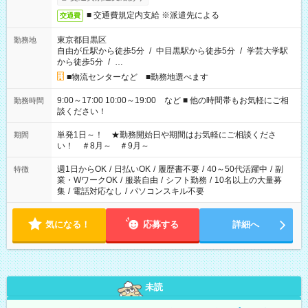
■ 交通費規定内支給 ※派遣先による
交通費
東京都目黒区
勤務地
自由が丘駅から徒歩5分
/
中目黒駅から徒歩5分
/
学芸大学駅
から徒歩5分
/
…
■物流センターなど ■勤務地選べます
9:00～17:00 10:00～19:00 など ■ 他の時間帯もお気軽にご相
勤務時間
談ください！
単発1日～！ ★勤務開始日や期間はお気軽にご相談くださ
期間
い！ ＃8月～ ＃9月～
週1日からOK
/
日払いOK
/
履歴書不要
/
40～50代活躍中
/
副
特徴
業・WワークOK
/
服装自由
/
シフト勤務
/
10名以上の大量募
集
/
電話対応なし
/
パソコンスキル不要
気になる！
応募する
詳細へ
未読