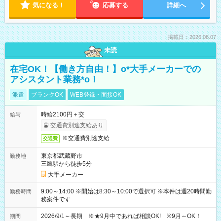
気になる！
応募する
詳細へ
掲載日：2026.08.07
未読
在宅OK！【働き方自由！】o*大手メーカーでの
アシスタント業務*o！
派遣
ブランクOK
WEB登録・面接OK
時給2100円＋交
給与
交通費別途支給あり
※交通費別途支給
交通費
東京都武蔵野市
勤務地
三鷹駅から徒歩5分
大手メーカー
9:00～14:00 ※開始は8:30～10:00で選択可 ※本件は週20時間勤
勤務時間
務案件です
2026/9/1～長期 ※★9月中であれば相談OK! ※9月～OK！
期間