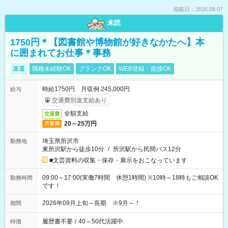
掲載日：2026.08.07
未読
1750円＊【図書館や博物館が好きなかたへ】本
に囲まれてお仕事＊事務
派遣
職種未経験OK
ブランクOK
WEB登録・面接OK
時給1750円 月収例 245,000円
給与
交通費別途支給あり
全額支給
交通費
20～25万円
月収例
埼玉県所沢市
勤務地
東所沢駅から徒歩10分
/
所沢駅から民間バス12分
■文芸資料の収集・保存・展示をおこなっています
09:00～17:00(実働7時間 休憩1時間) ※10時～18時もご相談OK
勤務時間
です！
2026年09月上旬～長期 ※9月～！
期間
履歴書不要
/
40～50代活躍中
特徴