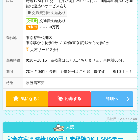
時給1750円＋交 【月収例】290,937円～ ■給与の前払いが可
給与
能な速払いサービスあり
交通費別途支給あり
交通費支給あり
交通費
25～30万円
月収例
東京都千代田区
勤務地
東京駅から徒歩1分
/
京橋(東京都)駅から徒歩5分
人材サービス会社
9:30～18:15 ※残業はほとんどありません。※休憩60分。
勤務時間
2026/10/01～長期 ※開始日はご相談可能です！ ※10月～！
期間
履歴書不要
特徴
気になる！
応募する
詳細へ
掲載日：2026.08.09
未読
完全在宅＊時給1900円！未経験OK！SNSチー