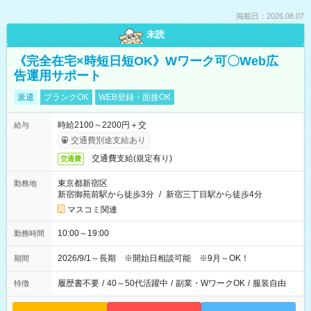
掲載日：2026.08.07
未読
《完全在宅×時短日短OK》Wワーク可〇Web広
告運用サポート
派遣
ブランクOK
WEB登録・面接OK
時給2100～2200円＋交
給与
交通費別途支給あり
交通費支給(規定有り)
交通費
東京都新宿区
勤務地
新宿御苑前駅から徒歩3分
/
新宿三丁目駅から徒歩4分
マスコミ関連
10:00～19:00
勤務時間
2026/9/1～長期 ※開始日相談可能 ※9月～OK！
期間
履歴書不要
/
40～50代活躍中
/
副業・WワークOK
/
服装自由
特徴