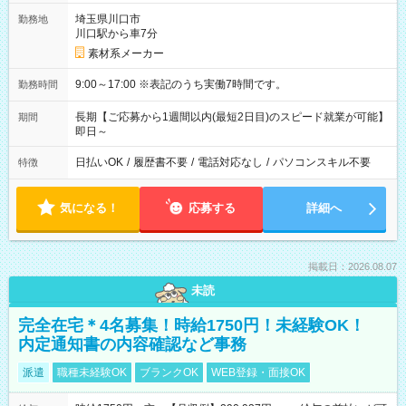
埼玉県川口市
勤務地
川口駅から車7分
素材系メーカー
9:00～17:00 ※表記のうち実働7時間です。
勤務時間
長期【ご応募から1週間以内(最短2日目)のスピード就業が可能】
期間
即日～
日払いOK
/
履歴書不要
/
電話対応なし
/
パソコンスキル不要
特徴
気になる！
応募する
詳細へ
掲載日：2026.08.07
未読
完全在宅＊4名募集！時給1750円！未経験OK！
内定通知書の内容確認など事務
派遣
職種未経験OK
ブランクOK
WEB登録・面接OK