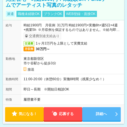
ムでアーティスト写真のレタッチ
派遣
職種未経験OK
ブランクOK
WEB登録・面接OK
時給1900円 月収例 31万円 時給1900円×実働8h×週5日×4週
給与
+残業5h ※月収例を保証するものではありません。※給与即受
取りサービス利用可（利用条件有）
交通費別途支給あり
1ヶ月3万円を上限として実費支給
交通費
30万円～
月収例
東京都新宿区
勤務地
市ケ谷駅から徒歩3分
放送
11:00-20:00（休憩60分）実働8時間（残業少なめ！）
勤務時間
即日～長期 ※開始日相談OK
期間
履歴書不要
特徴
気になる！
応募する
詳細へ