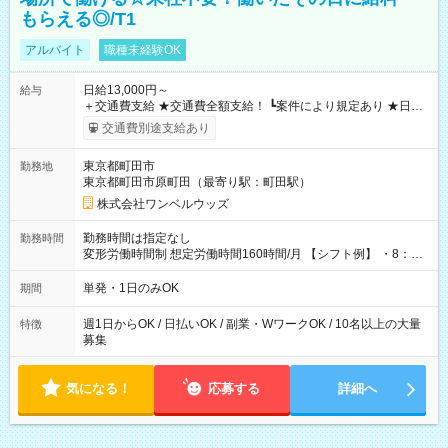
もらえる◎/T1
アルバイト
職種未経験OK
日給13,000円～
給与
＋交通費支給 ★交通費全額支給！ ┗案件により規定あり ★日払
いOK！（規定あり） ┗働いたその日に現金GET♪ お仕事後はコ
交通費別途支給あり
ンビニATMから 日払い分を引き落とせます！ 【試用期間】試
用期間なし
東京都町田市
勤務地
東京都町田市原町田（最寄り駅：町田駅）
株式会社ワンベルウッズ
勤務時間は指定なし
勤務時間
変形労働時間制 想定労働時間160時間/月 【シフト例】 ・8：00
～21：00
単発・1日のみOK
期間
週1日からOK / 日払いOK / 副業・WワークOK / 10名以上の大量
特徴
募集
気になる！
応募する
詳細へ