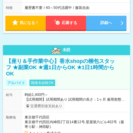
履歴書不要
/
40～50代活躍中
/
服装自由
特徴
気になる！
応募する
詳細へ
未読
【座り＆手作業中心】香水shopの梱包スタッ
フ ★副業OK ★週1日からOK ★1日1時間から
OK
アルバイト
職種未経験OK
時給1,400円～
給与
【試用期間】試用期間あり 試用期間の長さ：1ヶ月 雇用形態、
給与は本採用時と同じです。
交通費別途支給あり
東京都千代田区
勤務地
東京都千代田区内神田2丁目14番12号 星屋第六ビル402号（最
寄り駅：神田駅）