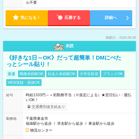
ル不要
気になる！
応募する
詳細へ
掲載日：2026.08.08
未読
《好きな1日～OK》だって超簡単！DMにぺた
っとシール貼り！
派遣
職種未経験OK
社会人未経験OK
大学生歓迎
ブランクOK
WEB登録・面接OK
時給1333円～＋初勤務手当（※規定による）★翌日払い・週払
給与
いOK！
交通費別途支給あり
千葉県東金市
勤務地
福俵駅から徒歩
/
求名駅から徒歩
/
東金駅から徒歩
物流センター