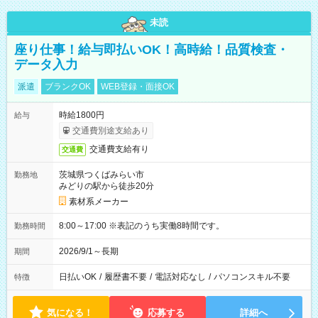
未読
座り仕事！給与即払いOK！高時給！品質検査・
データ入力
派遣
ブランクOK
WEB登録・面接OK
時給1800円
給与
交通費別途支給あり
交通費支給有り
交通費
茨城県つくばみらい市
勤務地
みどりの駅から徒歩20分
素材系メーカー
8:00～17:00 ※表記のうち実働8時間です。
勤務時間
2026/9/1～長期
期間
日払いOK
/
履歴書不要
/
電話対応なし
/
パソコンスキル不要
特徴
気になる！
応募する
詳細へ