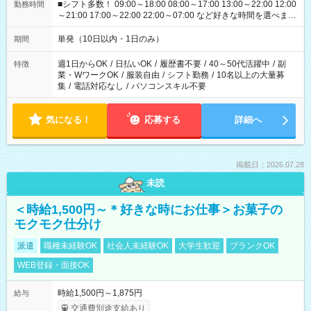
■シフト多数！ 09:00～18:00 08:00～17:00 13:00～22:00 12:00
勤務時間
～21:00 17:00～22:00 22:00～07:00 など好きな時間を選べま
す！
単発（10日以内・1日のみ）
期間
週1日からOK
/
日払いOK
/
履歴書不要
/
40～50代活躍中
/
副
特徴
業・WワークOK
/
服装自由
/
シフト勤務
/
10名以上の大量募
集
/
電話対応なし
/
パソコンスキル不要
気になる！
応募する
詳細へ
掲載日：2026.07.28
未読
＜時給1,500円～＊好きな時にお仕事＞お菓子の
モクモク仕分け
派遣
職種未経験OK
社会人未経験OK
大学生歓迎
ブランクOK
WEB登録・面接OK
時給1,500円～1,875円
給与
交通費別途支給あり