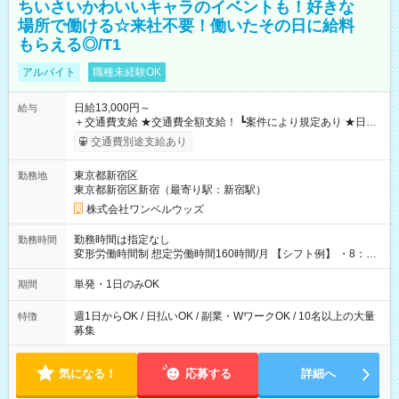
ちいさいかわいいキャラのイベントも！好きな
場所で働ける☆来社不要！働いたその日に給料
もらえる◎/T1
アルバイト
職種未経験OK
日給13,000円～
給与
＋交通費支給 ★交通費全額支給！ ┗案件により規定あり ★日払
いOK！（規定あり） ┗働いたその日に現金GET♪ お仕事後はコ
交通費別途支給あり
ンビニATMから 日払い分を引き落とせます！ 【試用期間】試
用期間なし
東京都新宿区
勤務地
東京都新宿区新宿（最寄り駅：新宿駅）
株式会社ワンベルウッズ
勤務時間は指定なし
勤務時間
変形労働時間制 想定労働時間160時間/月 【シフト例】 ・8：00
～21：00
単発・1日のみOK
期間
週1日からOK / 日払いOK / 副業・WワークOK / 10名以上の大量
特徴
募集
気になる！
応募する
詳細へ