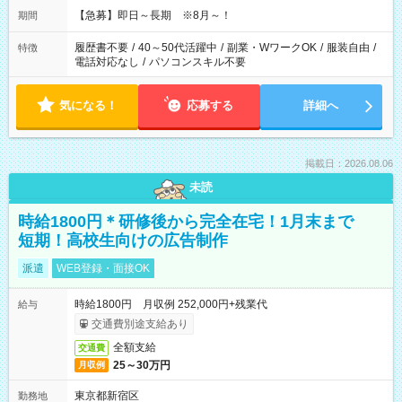
【急募】即日～長期 ※8月～！
期間
履歴書不要
/
40～50代活躍中
/
副業・WワークOK
/
服装自由
/
特徴
電話対応なし
/
パソコンスキル不要
気になる！
応募する
詳細へ
掲載日：2026.08.06
未読
時給1800円＊研修後から完全在宅！1月末まで
短期！高校生向けの広告制作
派遣
WEB登録・面接OK
時給1800円 月収例 252,000円+残業代
給与
交通費別途支給あり
全額支給
交通費
25～30万円
月収例
東京都新宿区
勤務地