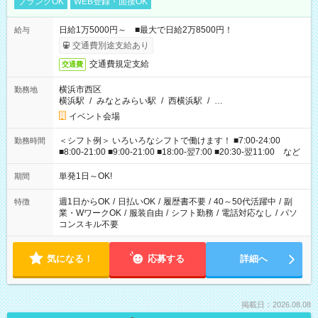
ブランクOK
WEB登録・面接OK
日給1万5000円～ ■最大で日給2万8500円！
給与
交通費別途支給あり
交通費規定支給
交通費
横浜市西区
勤務地
横浜駅
/
みなとみらい駅
/
西横浜駅
/
…
イベント会場
＜シフト例＞ いろいろなシフトで働けます！ ■7:00-24:00
勤務時間
■8:00-21:00 ■9:00-21:00 ■18:00-翌7:00 ■20:30-翌11:00 など
単発1日～OK!
期間
週1日からOK
/
日払いOK
/
履歴書不要
/
40～50代活躍中
/
副
特徴
業・WワークOK
/
服装自由
/
シフト勤務
/
電話対応なし
/
パソ
コンスキル不要
気になる！
応募する
詳細へ
掲載日：2026.08.08