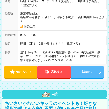
時給1414円～ ▼日払いOK（規定あり） ■初勤務手当あり
給与
※規定による
東京都新宿区
勤務地
新宿駅から徒歩
/
新宿三丁目駅から徒歩
/
高田馬場駅から徒歩
/
…
物流企業
9:00～18:00
勤務時間
即日～OK！ 1日～働けます＾＾（規定あり）
期間
週1日からOK
/
日払いOK
/
履歴書不要
/
40～50代活躍中
/
副
特徴
業・WワークOK
/
服装自由
/
シフト勤務
/
10名以上の大量募
集
/
電話対応なし
/
パソコンスキル不要
気になる！
応募する
詳細へ
未読
ちいさいかわいいキャラのイベントも！好きな
場所で働ける☆来社不要！働いたその日に給料