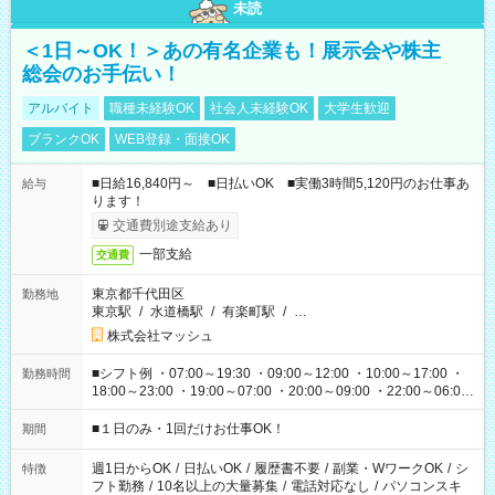
未読
＜1日～OK！＞あの有名企業も！展示会や株主
総会のお手伝い！
アルバイト
職種未経験OK
社会人未経験OK
大学生歓迎
ブランクOK
WEB登録・面接OK
■日給16,840円～ ■日払いOK ■実働3時間5,120円のお仕事あ
給与
ります！
交通費別途支給あり
一部支給
交通費
東京都千代田区
勤務地
東京駅
/
水道橋駅
/
有楽町駅
/
…
株式会社マッシュ
■シフト例 ・07:00～19:30 ・09:00～12:00 ・10:00～17:00 ・
勤務時間
18:00～23:00 ・19:00～07:00 ・20:00～09:00 ・22:00～06:00
etc ★最短で3時間で5,120円のお仕事から 15時間で2万円近く稼
げるお仕事も！ ご希望のお時間に合わせてご紹介！ ※シフトは
■１日のみ・1回だけお仕事OK！
期間
現場によって異なります。 ※勿論、休憩時間はあるのでご安心
ください！
週1日からOK
/
日払いOK
/
履歴書不要
/
副業・WワークOK
/
シ
特徴
フト勤務
/
10名以上の大量募集
/
電話対応なし
/
パソコンスキ