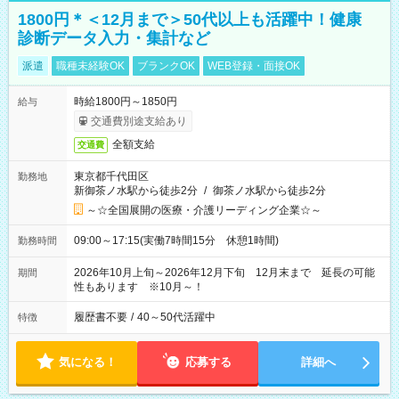
1800円＊＜12月まで＞50代以上も活躍中！健康
診断データ入力・集計など
派遣
職種未経験OK
ブランクOK
WEB登録・面接OK
時給1800円～1850円
給与
交通費別途支給あり
全額支給
交通費
東京都千代田区
勤務地
新御茶ノ水駅から徒歩2分
/
御茶ノ水駅から徒歩2分
～☆全国展開の医療・介護リーディング企業☆～
09:00～17:15(実働7時間15分 休憩1時間)
勤務時間
2026年10月上旬～2026年12月下旬 12月末まで 延長の可能
期間
性もあります ※10月～！
履歴書不要
/
40～50代活躍中
特徴
気になる！
応募する
詳細へ