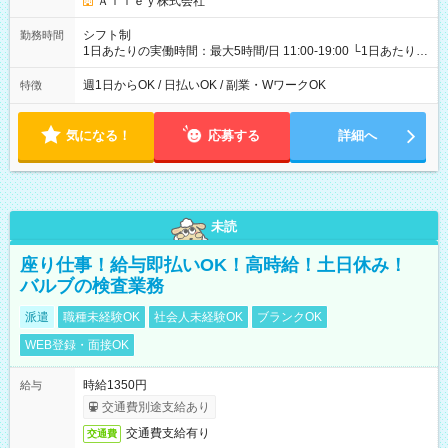
Ａｌｌｅｙ株式会社
シフト制
勤務時間
1日あたりの実働時間：最大5時間/日 11:00-19:00 └1日あたりの
実働時間：1-5時間 └上記の時間帯内であれば、いつでも勤務可
能！ └平日・土曜日の中で、お好きな曜日でご勤務いただけま
週1日からOK / 日払いOK / 副業・WワークOK
特徴
す！ 【シフト例】 ・11:00～14:00 ・16:30～19:00 ・13:00～
18:00 などのように、自由な働き方が可能なお仕事です！
気になる！
応募する
詳細へ
未読
座り仕事！給与即払いOK！高時給！土日休み！
バルブの検査業務
派遣
職種未経験OK
社会人未経験OK
ブランクOK
WEB登録・面接OK
時給1350円
給与
交通費別途支給あり
交通費支給有り
交通費