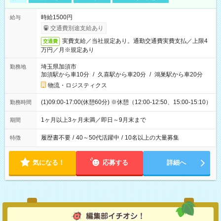
時給1500円
給与
交通費別途支給あり
実費支給／当社規定あり。通勤交通費実費支払／上限4
交通費
万円／月※規定あり
埼玉県加須市
勤務地
加須駅から車10分
/
久喜駅から車20分
/
鴻巣駅から車20分
物流・ロジスティクス
(1)09:00-17:00(休憩60分) ※休憩（12:00-12:50、15:00-15:10）
勤務時間
1ヶ月以上3ヶ月未満／即日～9月末まで
期間
履歴書不要
/
40～50代活躍中
/
10名以上の大量募集
特徴
気になる！
応募する
詳細へ