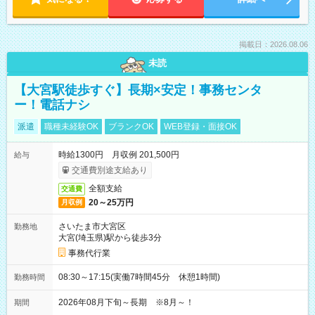
掲載日：2026.08.06
未読
【大宮駅徒歩すぐ】長期×安定！事務センタ
ー！電話ナシ
派遣
職種未経験OK
ブランクOK
WEB登録・面接OK
時給1300円 月収例 201,500円
給与
交通費別途支給あり
全額支給
交通費
20～25万円
月収例
さいたま市大宮区
勤務地
大宮(埼玉県)駅から徒歩3分
事務代行業
08:30～17:15(実働7時間45分 休憩1時間)
勤務時間
2026年08月下旬～長期 ※8月～！
期間