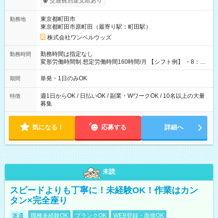
交通費別途支給あり
ンビニATMから 日払い分を引き落とせます！ 【試用期間】試
用期間なし
東京都町田市
勤務地
東京都町田市原町田（最寄り駅：町田駅）
株式会社ワンベルウッズ
勤務時間は指定なし
勤務時間
変形労働時間制 想定労働時間160時間/月 【シフト例】 ・8：00
～21：00
単発・1日のみOK
期間
週1日からOK / 日払いOK / 副業・WワークOK / 10名以上の大量
特徴
募集
気になる！
応募する
詳細へ
未読
スピードよりも丁寧に！未経験OK！作業はカン
タン×完全座り
派遣
職種未経験OK
ブランクOK
WEB登録・面接OK