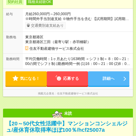
契約社員
職種未経験OK
月給260,000円～260,000円
給与
※時間外手当別途支給 ※物件手当を含む 【試用期間】試用期間
あり 試用期間の長さ：3ヶ月 雇用形態、給与は本採用時と同じ
交通費別途支給あり
です。
東京都港区
勤務地
東京都港区三田（最寄り駅：赤羽橋駅）
住友不動産建物サービス株式会社
平均労働時間：1ヶ月あたり163時間 ＜シフト制＞ 8：00～21：
勤務時間
00の間でシフト制 □勤務時間一例 (1)16：00～21：00 (2)8：00
～17：00 (3)8：00～21：00 ※１か月単位の変形労働時間制
（月163時間、ただし2月は160時間） ※上記以外のシフトの場
気になる！
合もあります。 ▼休憩時間 (1)なし (2)60分 (3)120分 平均労
応募する
詳細へ
働時間：1ヶ月あたり163時間 ＜シフト制＞ 8：00～21：00の間
でシフト制 □勤務時間一例 (1)16：00～21：00 (2)8：00～17：
00 (3)8：00～21：00 ※１か月単位の変形労働時間制（月163時
掲載元企業名
住友不動産建物サービス株式会社
間、ただし2月は160時間） ※上記以外のシフトの場合もありま
す。 ▼休憩時間 (1)なし (2)60分 (3)120分
未読
【20～50代女性活躍中】マンションコンシェルジ
ュ/産休育休取得率ほぼ100％/hcf25007a