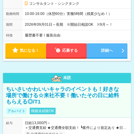
コンサルタント・シンクタンク
10:00-16:00（休憩60分）実働5時間（残業少なめ！）
勤務時間
2026年09月01日～長期 ※開始日相談OK ※9月～！
期間
履歴書不要
/
服装自由
特徴
気になる！
応募する
詳細へ
未読
ちいさいかわいいキャラのイベントも！好きな
場所で働ける☆来社不要！働いたその日に給料
もらえる◎/T1
アルバイト
職種未経験OK
日給13,000円～
給与
＋交通費支給 ★交通費全額支給！ ┗案件により規定あり ★日払
いOK！（規定あり） ┗働いたその日に現金GET♪ お仕事後はコ