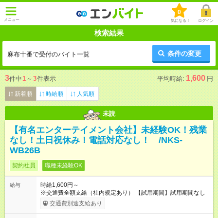
0
メニュー
気になる！
ログイン
検索結果
条件の変更
麻布十番で受付のバイト一覧
3
1,600
件中
1
～
3
件表示
平均時給:
円
新着順
時給順
人気順
未読
【有名エンターテイメント会社】未経験OK！残業
なし！土日祝休み！電話対応なし！ /NKS-
WB26B
契約社員
職種未経験OK
時給1,600円～
給与
※交通費全額支給（社内規定あり） 【試用期間】試用期間なし
交通費別途支給あり