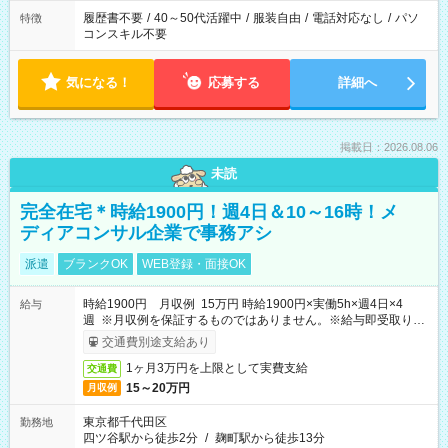
履歴書不要
/
40～50代活躍中
/
服装自由
/
電話対応なし
/
パソ
特徴
コンスキル不要
気になる！
応募する
詳細へ
掲載日：2026.08.06
未読
完全在宅＊時給1900円！週4日＆10～16時！メ
ディアコンサル企業で事務アシ
派遣
ブランクOK
WEB登録・面接OK
時給1900円 月収例 15万円 時給1900円×実働5h×週4日×4
給与
週 ※月収例を保証するものではありません。※給与即受取りサ
ービス利用可（利用条件有）
交通費別途支給あり
1ヶ月3万円を上限として実費支給
交通費
15～20万円
月収例
東京都千代田区
勤務地
四ツ谷駅から徒歩2分
/
麹町駅から徒歩13分