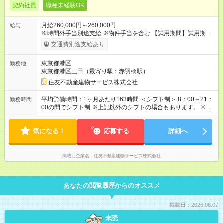
契約社員
職種未経験OK
月給260,000円～260,000円
給与
※時間外手当別途支給 ※物件手当を含む 【試用期間】試用期間
あり 試用期間の長さ：3ヶ月 雇用形態、給与は本採用時と同じ
交通費別途支給あり
です。
東京都港区
勤務地
東京都港区三田（最寄り駅：赤羽橋駅）
住友不動産建物サービス株式会社
平均労働時間：1ヶ月あたり163時間 ＜シフト制＞ 8：00～21：
勤務時間
00の間でシフト制 ※上記以外のシフトの場合もあります。 ※１
か月単位の変形労働時間制（月163時間、ただし2月は160時
間） ※上記以外のシフトの場合もあります。 ▼休憩時間 (1)(2)
気になる！
なし (3)(4)60分 (5)120分 平均労働時間：1ヶ月あたり163時
応募する
詳細へ
間 ＜シフト制＞ 8：00～21：00の間でシフト制 ※上記以外のシ
フトの場合もあります。 ※１か月単位の変形労働時間制（月163
時間、ただし2月は160時間） ※上記以外のシフトの場合もあり
掲載元企業名
住友不動産建物サービス株式会社
ます。 ▼休憩時間 (1)(2)なし (3)(4)60分 (5)120分
あなたの閲覧履歴からのオススメ
掲載日：2026.08.07
未読