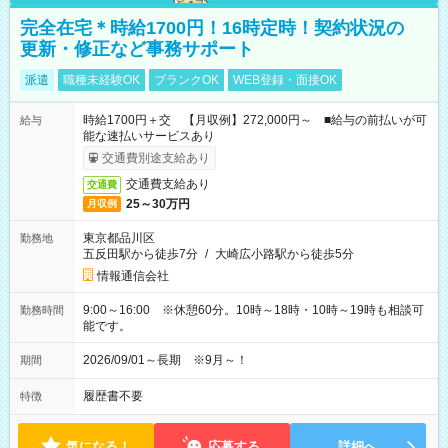
完全在宅＊時給1700円！16時定時！契約状況の
更新・修正など事務サポート
派遣
職種未経験OK
ブランクOK
WEB登録・面接OK
時給1700円＋交 【月収例】272,000円～ ■給与の前払いが可
給与
能な速払いサービスあり
交通費別途支給あり
交通費支給あり
交通費
25～30万円
月収例
東京都品川区
勤務地
五反田駅から徒歩7分
/
大崎広小路駅から徒歩5分
情報通信会社
9:00～16:00 ※休憩60分。10時～18時・10時～19時も相談可
勤務時間
能です。
2026/09/01～長期 ※9月～！
期間
履歴書不要
特徴
気になる！
応募する
詳細へ