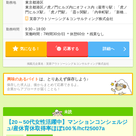
東京都港区
勤務地
東京都港区／虎ノ門ヒルズ内にオフィス内（最寄り駅：「虎ノ
門ヒルズ駅」「虎ノ門駅」「霞ヶ関駅」「内幸町駅」「新橋
駅」）
芙蓉アウトソーシング＆コンサルティング株式会社
9:30～18:00
勤務時間
実働時間：7時間30分/日 ＊休憩60分 ＊残業なし
気になる！
応募する
詳細へ
掲載元企業名
芙蓉アウトソーシング＆コンサルティング株式会社
興味のあるバイト
は、とりあえず保存しよう♪
保存した求人は、後からまとめて応募できるよ。
企業からアプローチが届くことも！
未読
【20～50代女性活躍中】マンションコンシェルジ
ュ/産休育休取得率ほぼ100％/hcf25007a