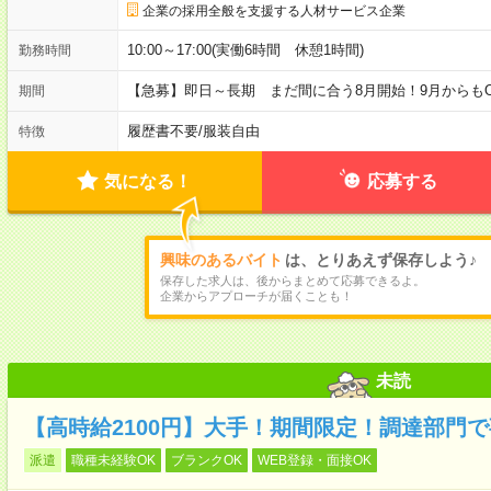
企業の採用全般を支援する人材サービス企業
10:00～17:00(実働6時間 休憩1時間)
勤務時間
【急募】即日～長期 まだ間に合う8月開始！9月からもO
期間
履歴書不要
/
服装自由
特徴
気になる！
応募する
興味のあるバイト
は、とりあえず保存しよう♪
保存した求人は、後からまとめて応募できるよ。
企業からアプローチが届くことも！
未読
【高時給2100円】大手！期間限定！調達部門
派遣
職種未経験OK
ブランクOK
WEB登録・面接OK