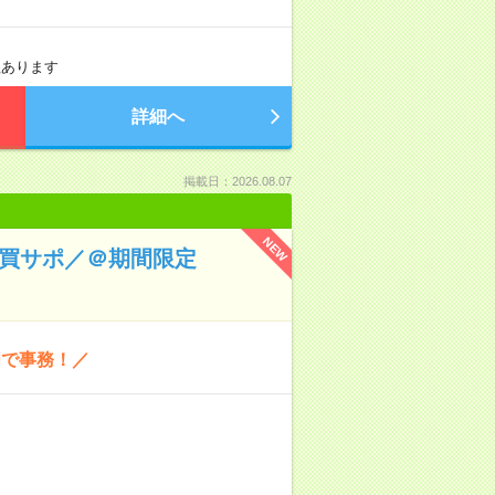
程あります
詳細へ
掲載日：2026.08.07
NEW
購買サポ／＠期間限定
門で事務！／