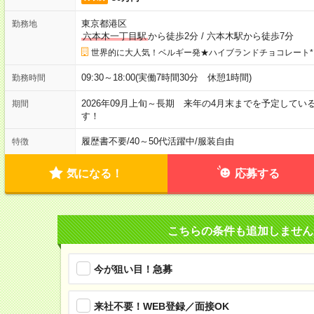
東京都港区
勤務地
六本木一丁目駅
から徒歩2分
/
六本木駅から徒歩7分
世界的に大人気！ベルギー発★ハイブランドチョコレート*
09:30～18:00(実働7時間30分 休憩1時間)
勤務時間
2026年09月上旬～長期 来年の4月末までを予定して
期間
す！
履歴書不要
/
40～50代活躍中
/
服装自由
特徴
気になる！
応募する
こちらの条件も追加しません
今が狙い目！急募
来社不要！WEB登録／面接OK