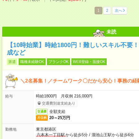
1
2
次へ
未読
【10時始業】時給1800円！難しいスキル不要
成など
派遣
職種未経験OK
ブランクOK
WEB登録・面接OK
＼2名募集！／チームワーク〇だから安心！事務の経験
時給1800円 月収例 216,000円
給与
交通費別途支給あり
全額支給
交通費
20～25万円
月収例
東京都港区
勤務地
六本木一丁目駅
から徒歩5分
/
溜池山王駅から徒歩6分