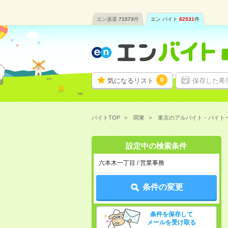
エン派遣
71573
件
エン バイト
82531
件
0
気になるリスト
保存した希
バイトTOP
関東
東京のアルバイト・バイト
設定中の検索条件
六本木一丁目 / 営業事務
条件の変更
条件を保存して
メールを受け取る