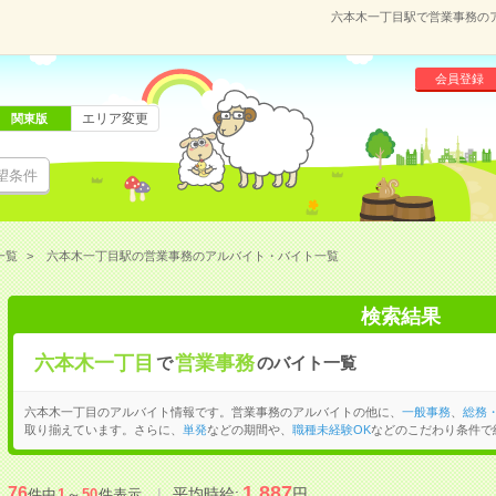
六本木一丁目駅で営業事務の
会員登録
エリア変更
関東版
望条件
一覧
六本木一丁目駅の営業事務のアルバイト・バイト一覧
検索結果
六本木一丁目
営業事務
で
のバイト一覧
六本木一丁目のアルバイト情報です。営業事務のアルバイトの他に、
一般事務
、
総務
取り揃えています。さらに、
単発
などの期間や、
職種未経験OK
などのこだわり条件で
1,887
76
平均時給:
円
件中
1
～
50
件表示