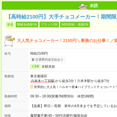
未読
【高時給2100円】大手チョコメーカー！期間
派遣
職種未経験OK
ブランクOK
WEB登録・面接OK
大人気チョコメーカー！2100円＼事務のお仕事！／
時給2100円
給与
交通費別途支給あり
全額支給
交通費
東京都港区
勤務地
六本木一丁目駅
から徒歩2分
/
六本木駅から徒歩7分
世界的に大人気！ベルギー発★ハイブランドチョコレート*
09:30～18:00(実働7時間30分 休憩1時間)
勤務時間
【急募】即日～長期 来年の4月末までを予定しているお
期間
履歴書不要
/
40～50代活躍中
/
服装自由
特徴