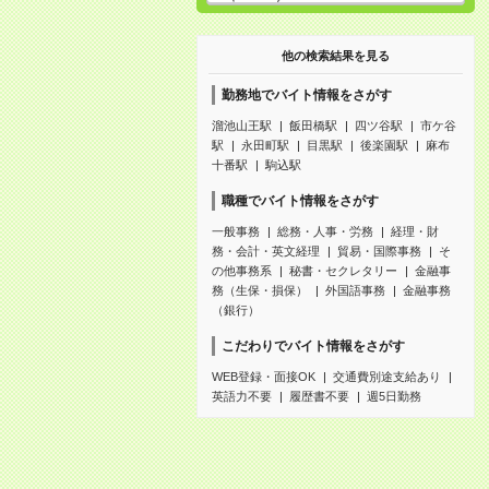
他の検索結果を見る
勤務地でバイト情報をさがす
溜池山王駅
飯田橋駅
四ツ谷駅
市ケ谷
駅
永田町駅
目黒駅
後楽園駅
麻布
十番駅
駒込駅
職種でバイト情報をさがす
一般事務
総務・人事・労務
経理・財
務・会計・英文経理
貿易・国際事務
そ
の他事務系
秘書・セクレタリー
金融事
務（生保・損保）
外国語事務
金融事務
（銀行）
こだわりでバイト情報をさがす
WEB登録・面接OK
交通費別途支給あり
英語力不要
履歴書不要
週5日勤務