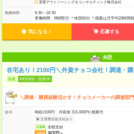
芙蓉アウトソーシング＆コンサルティング株式会社
9:30～18:30
勤務時間
実働時間：8時間/日 ＊休憩60分 ＊残業は月平均20時間
気になる！
応募する
未読
在宅あり！2100円＼外資チョコ会社！調達・
派遣
WEB登録・面接OK
＼調達・購買経験活かす！チョコメーカーの調達部
時給2100円 月収例 315,000円+残業代
給与
交通費別途支給あり
全額支給
交通費
30万円～
月収例