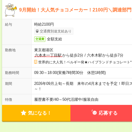
9月開始！大人気チョコメーカー！2100円＼調達部
時給2100円
給与
交通費別途支給あり
全額支給
交通費
東京都港区
勤務地
六本木一丁目駅
から徒歩2分
/
六本木駅から徒歩7分
世界的に大人気！ベルギー発★ハイブランドチョコレート*
09:30～18:00(実働7時間30分 休憩1時間)
勤務時間
2026年09月上旬～長期 来年の4月末までを予定！即
期間
～！
履歴書不要
/
40～50代活躍中
/
服装自由
特徴
気になる！
応募する