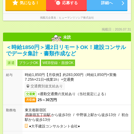
気になる！
応募する
詳細へ
掲載元企業名
ヒューマンリソシア株式会社
掲載日：2026.07.31
未読
＜時給1850円＞週2日リモートOK！建設コンサル
でデータ集計・書類作成など
派遣
ブランクOK
WEB登録・面接OK
時給1,850円【月収例】約283,000円（時給1,850円×実働
給与
7.25h×21日+残業1h）+交通費
交通費別途支給あり
○通勤交通費の支給あり（当社規定による）
交通費
25～30万円
月収例
東京都新宿区
勤務地
西新宿五丁目駅
から徒歩3分
/
中野坂上駅から徒歩13分
/
初台
駅から徒歩13分
●大手建設コンサルタント会社●