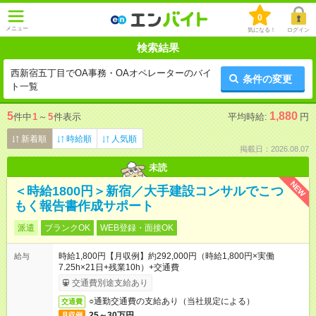
0
メニュー
気になる！
ログイン
検索結果
西新宿五丁目でOA事務・OAオペレーターのバイ
条件の変更
ト一覧
5
1,880
件中
1
～
5
件表示
平均時給:
円
新着順
時給順
人気順
掲載日：2026.08.07
未読
NEW
＜時給1800円＞新宿／大手建設コンサルでこつ
もく報告書作成サポート
派遣
ブランクOK
WEB登録・面接OK
時給1,800円【月収例】約292,000円（時給1,800円×実働
給与
7.25h×21日+残業10h）+交通費
交通費別途支給あり
○通勤交通費の支給あり（当社規定による）
交通費
25～30万円
月収例