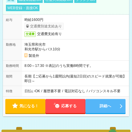
WEB登録・面接OK
時給1600円
給与
交通費別途支給あり
交通費支給有り
交通費
埼玉県和光市
勤務地
和光市駅からバス10分
製造外
8:00～17:30 ※表記のうち実働8時間です。
勤務時間
長期【ご応募から1週間以内(最短2日目)のスピード就業が可能】
期間
即日～
日払いOK
/
履歴書不要
/
電話対応なし
/
パソコンスキル不要
特徴
気になる！
応募する
詳細へ