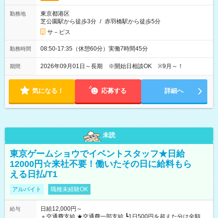
東京都港区
勤務地
芝公園駅から徒歩3分
/
赤羽橋駅から徒歩5分
サ－ビス
08:50-17:35（休憩60分）実働7時間45分
勤務時間
2026年09月01日～長期 ※開始日相談OK ※9月～！
期間
気になる！
応募する
詳細へ
未読
東京ゲームショウでイベントスタッフ★日給
12000円☆来社不要！働いたその日に給料もら
える日払/T1
アルバイト
職種未経験OK
日給12,000円～
給与
＋交通費支給 ★交通費一部支給 ┗1日500円を超えた分は全額支