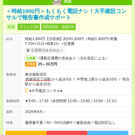
未読
＜時給1900円＞もくもく電話ナシ！大手建設コン
サルで報告書作成サポート
派遣
ブランクOK
WEB登録・面接OK
時給1,900円【月収例】約291,000円（時給1,900円×実働
給与
7.25h×21日+残業1h）+交通費
交通費別途支給あり
○通勤交通費の支給あり（当社規定による）
交通費
25～30万円
月収例
東京都新宿区
勤務地
西新宿五丁目駅
から徒歩3分
/
中野坂上駅から徒歩10分
/
初台
駅から徒歩10分
●大手建設コンサル●
★9:00～17:30（休憩時間 12:00～13:00／15:00～15:15）
勤務時間
2026年9月～
期間
履歴書不要
/
40～50代活躍中
/
服装自由
/
電話対応なし
特徴