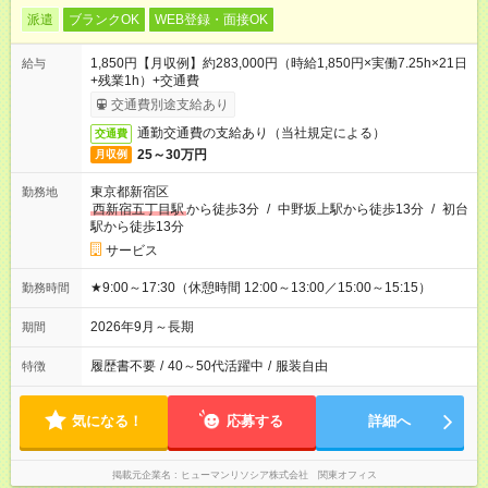
派遣
ブランクOK
WEB登録・面接OK
1,850円【月収例】約283,000円（時給1,850円×実働7.25h×21日
給与
+残業1h）+交通費
交通費別途支給あり
通勤交通費の支給あり（当社規定による）
交通費
25～30万円
月収例
東京都新宿区
勤務地
西新宿五丁目駅
から徒歩3分
/
中野坂上駅から徒歩13分
/
初台
駅から徒歩13分
サービス
★9:00～17:30（休憩時間 12:00～13:00／15:00～15:15）
勤務時間
2026年9月～長期
期間
履歴書不要
/
40～50代活躍中
/
服装自由
特徴
気になる！
応募する
詳細へ
掲載元企業名
ヒューマンリソシア株式会社 関東オフィス