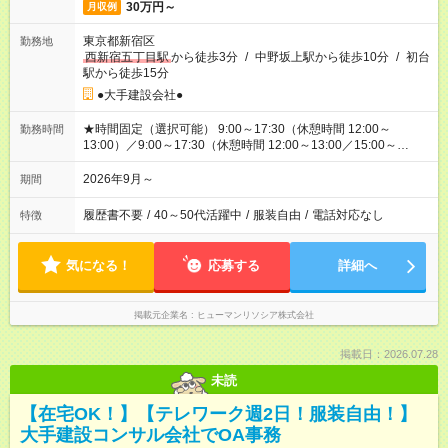
30万円～
月収例
東京都新宿区
勤務地
西新宿五丁目駅
から徒歩3分
/
中野坂上駅から徒歩10分
/
初台
駅から徒歩15分
●大手建設会社●
★時間固定（選択可能） 9:00～17:30（休憩時間 12:00～
勤務時間
13:00）／9:00～17:30（休憩時間 12:00～13:00／15:00～
15:15）
2026年9月～
期間
履歴書不要
/
40～50代活躍中
/
服装自由
/
電話対応なし
特徴
気になる！
応募する
詳細へ
掲載元企業名
ヒューマンリソシア株式会社
掲載日：2026.07.28
未読
【在宅OK！】【テレワーク週2日！服装自由！】
大手建設コンサル会社でOA事務