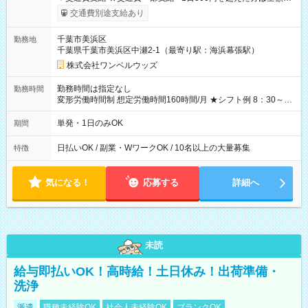
給！ ※往復500円以内の方は自己負担となります ★日払いOK！
交通費別途支給あり
（規定あり） ┗働いたその日に現金GET♪ お仕事後はコンビニ
ATMから 日払い分を引き落とせます！ 【試用期間】試用期間
千葉市美浜区
勤務地
なし
千葉県千葉市美浜区中瀬2-1（最寄り駅：海浜幕張駅）
株式会社ワンベルウッズ
勤務時間は指定なし
勤務時間
変形労働時間制 想定労働時間160時間/月 ★シフト例 8：30～
19：00
単発・1日のみOK
期間
日払いOK / 副業・WワークOK / 10名以上の大量募集
特徴
気になる！
応募する
詳細へ
未読
給与即払いOK！高時給！土日休み！出荷準備・
洗浄
派遣
職種未経験OK
社会人未経験OK
ブランクOK