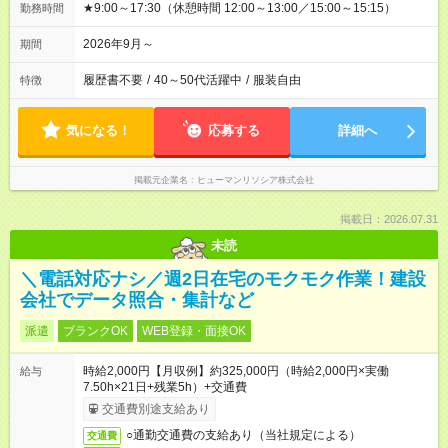
★9:00～17:30（休憩時間 12:00～13:00／15:00～15:15）
勤務時間
2026年9月～
期間
履歴書不要
/
40～50代活躍中
/
服装自由
特徴
気になる！
応募する
詳細へ
掲載元企業名
ヒューマンリソシア株式会社
掲載日：2026.07.31
未読
＼電話対応ナシ／週2日在宅のモクモク作業！建設
会社でデータ照合・集計など
派遣
ブランクOK
WEB登録・面接OK
時給2,000円【月収例】約325,000円（時給2,000円×実働
給与
7.50h×21日+残業5h）+交通費
交通費別途支給あり
○通勤交通費の支給あり（当社規定による）
交通費