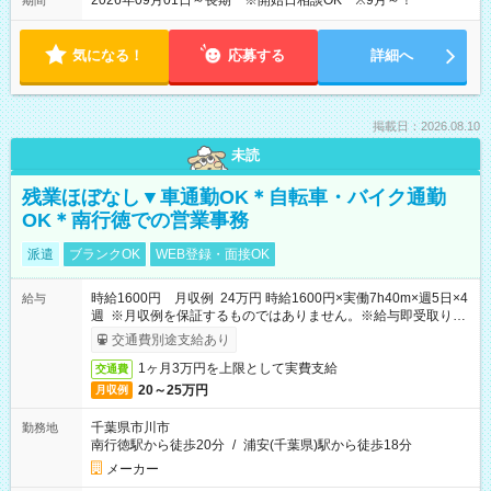
2026年09月01日～長期 ※開始日相談OK ※9月～！
期間
気になる！
応募する
詳細へ
掲載日：2026.08.10
未読
残業ほぼなし▼車通勤OK＊自転車・バイク通勤
OK＊南行徳での営業事務
派遣
ブランクOK
WEB登録・面接OK
時給1600円 月収例 24万円 時給1600円×実働7h40m×週5日×4
給与
週 ※月収例を保証するものではありません。※給与即受取りサ
ービス利用可（利用条件有）
交通費別途支給あり
1ヶ月3万円を上限として実費支給
交通費
20～25万円
月収例
千葉県市川市
勤務地
南行徳駅から徒歩20分
/
浦安(千葉県)駅から徒歩18分
メーカー