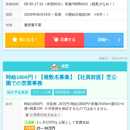
08:30-17:10（休憩60分）実働7時間40分（残業少なめ！）
勤務時間
2026年08月24日～長期 ※開始日相談OK ※8月～！
期間
履歴書不要
特徴
気になる！
応募する
詳細へ
掲載日：2026.08.10
未読
時給1800円！【複数名募集】【社員前提】芝公
園での営業事務
紹介予定派遣
ブランクOK
WEB登録・面接OK
時給1800円 月収例 29万円 時給1800円×実働7h45m×週5日×4
給与
週+残業10h ※月収例を保証するものではありません。
交通費別途支給あり
1ヶ月3万円を上限として実費支給
交通費
25～30万円
月収例