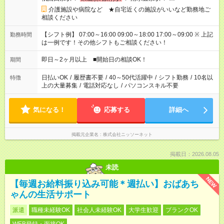
介護施設や病院など ★自宅近くの施設がいいなど勤務地ご
相談ください
【シフト例】 07:00～16:00 09:00～18:00 17:00～09:00 ※ 上記
勤務時間
は一例です！その他シフトもご相談ください！
即日～2ヶ月以上 ■開始日の相談OK！
期間
日払いOK
/
履歴書不要
/
40～50代活躍中
/
シフト勤務
/
10名以
特徴
上の大量募集
/
電話対応なし
/
パソコンスキル不要
気になる！
応募する
詳細へ
掲載元企業名
株式会社ニッソーネット
掲載日：2026.08.05
未読
NEW
【毎週お給料振り込み可能＊週払い】おばあち
ゃんの生活サポート
派遣
職種未経験OK
社会人未経験OK
大学生歓迎
ブランクOK