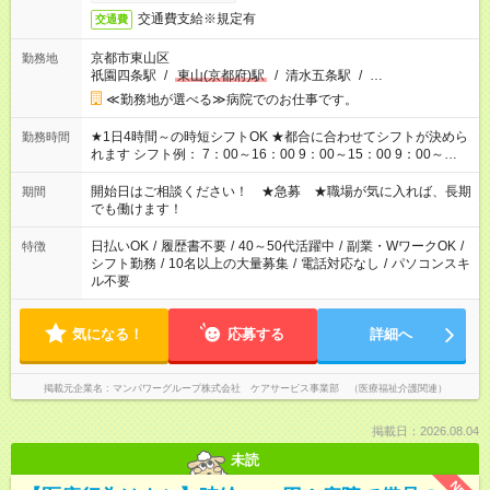
交通費支給※規定有
交通費
京都市東山区
勤務地
祇園四条駅
/
東山(京都府)駅
/
清水五条駅
/
…
≪勤務地が選べる≫病院でのお仕事です。
★1日4時間～の時短シフトOK ★都合に合わせてシフトが決めら
勤務時間
れます シフト例： 7：00～16：00 9：00～15：00 9：00～
18：00 11：00～20：00 など ※Wワークの場合、他のお仕事と
合わせ週40時間超の就業はご案内できません ※法令に基づき、
開始日はご相談ください！ ★急募 ★職場が気に入れば、長期
期間
週20時間以上勤務は社会保険への加入対象となります ※労働者
でも働けます！
派遣法（日雇い派遣の原則禁止）により、短時間・短期間の就
業はご案内が難しい場合があります
日払いOK
/
履歴書不要
/
40～50代活躍中
/
副業・WワークOK
/
特徴
シフト勤務
/
10名以上の大量募集
/
電話対応なし
/
パソコンスキ
ル不要
気になる！
応募する
詳細へ
掲載元企業名
マンパワーグループ株式会社 ケアサービス事業部 （医療福祉介護関連）
掲載日：2026.08.04
未読