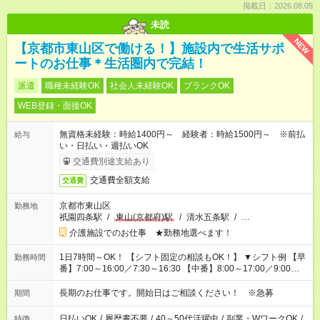
掲載日：2026.08.05
未読
NEW
【京都市東山区で働ける！】施設内で生活サポ
ートのお仕事＊生活圏内で完結！
派遣
職種未経験OK
社会人未経験OK
ブランクOK
WEB登録・面接OK
無資格未経験：時給1400円～ 経験者：時給1500円～ ※前払
給与
い・日払い・週払いOK
交通費別途支給あり
交通費全額支給
交通費
京都市東山区
勤務地
祇園四条駅
/
東山(京都府)駅
/
清水五条駅
/
…
介護施設でのお仕事 ★勤務地選べます！
1日7時間～OK！ 【シフト固定の相談もOK！】 ▼シフト例 【早
勤務時間
番】7:00～16:00／7:30～16:30 【中番】8:00～17:00／9:00～
18:00 【遅番】11:00～20:00／13:00～22:00
長期のお仕事です。開始日はご相談ください！ ※急募
期間
日払いOK
/
履歴書不要
/
40～50代活躍中
/
副業・WワークOK
/
特徴