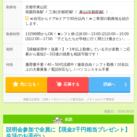
京都市東山区
勤務地
祇園四条駅
/
三条(京都府)駅
/
東山(京都府)駅
/
…
≪自宅からドアtoドアで30分以内！≫ご希望の勤務地を紹介
します。
1日5時間からOK！ ■シフト例 (1)8:00～13:00 (2)10:00～15:00
勤務時間
(3)12:00～17:00 「子どもたちが学校に行く間だけ働きたい」
「余裕を持って夕飯の準備がしたい」 「午前中は働いて、午後
はプライベートの時間にしたい」 など、ご希望を教えてくださ
【積極採用中！急募！】＊1年以上勤務している方が多数！ご応
期間
いね。 ※Wワーク希望の方へ 今ご覧のお仕事で希望する勤務時
募から最短2～3日後の就業も相談可能です！
間と、もう1つのお仕事の勤務時間。 合計で週40時間を超える
場合は応募できません。
履歴書不要
/
40～50代活躍中
/
服装自由
/
シフト勤務
/
10名以
特徴
上の大量募集
/
電話対応なし
/
パソコンスキル不要
気になる！
応募する
詳細へ
掲載元企業名
日研トータルソーシング株式会社 メディカルケア事業部
掲載日：2026.08.03
未読
説明会参加で全員に【現金2千円相当プレゼント】
生活のお手伝い