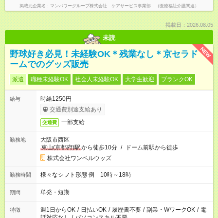
掲載元企業名
マンパワーグループ株式会社 ケアサービス事業部 （医療福祉介護関連）
掲載日：2026.08.05
未読
NEW
野球好き必見！未経験OK＊残業なし＊京セラド
ームでのグッズ販売
派遣
職種未経験OK
社会人未経験OK
大学生歓迎
ブランクOK
時給1250円
給与
交通費別途支給あり
一部支給
交通費
大阪市西区
勤務地
東山(京都府)駅
から徒歩10分
/
ドーム前駅から徒歩
株式会社ワンベルウッズ
様々なシフト形態 例 10時～18時
勤務時間
単発・短期
期間
週1日からOK
/
日払いOK
/
履歴書不要
/
副業・WワークOK
/
電
特徴
話対応なし
/
パソコンスキル不要