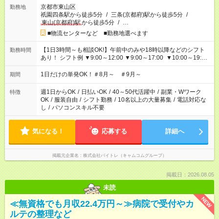
京都市東山区
勤務地
祇園四条駅から徒歩5分
/
三条(京都府)駅から徒歩5分
/
東山(京都府)駅
から徒歩5分
/
…
■物流センターなど ■勤務地選べます
【1日3時間～も相談OK!】午前中のみや18時以降などのシフト
勤務時間
あり！ シフト例 ▼9:00～12:00 ▼9:00～17:00 ▼10:00～19:00
▼18:00～21:00
1日だけの単発OK！＃8月～ ＃9月～
期間
週1日からOK
/
日払いOK
/
40～50代活躍中
/
副業・Wワーク
特徴
OK
/
服装自由
/
シフト勤務
/
10名以上の大量募集
/
電話対応な
し
/
パソコンスキル不要
気になる！
応募する
詳細へ
掲載元企業名
株式会社バイトレ（キャムコムグループ）
掲載日：2026.08.05
未読
NEW
≪無資格でも月収22.4万円～≫病院で受付やカ
ルテの整理など