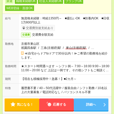
派遣
職種未経験OK
社会人未経験OK
ブランクOK
WEB登録・面接OK
無資格未経験：時給1350円～ ■週払いOK ■扶養内OK ■日収
給与
1万800円以上
交通費別途支給あり
交通費全額支給
交通費
京都市東山区
勤務地
祇園四条駅
/
三条(京都府)駅
/
東山(京都府)駅
/
…
≪自宅からドアtoドアで30分以内！≫ご希望の勤務地を紹介
します。
★スタート時間選べます ～シフト例～ 7:00～16:00 9:00～18:00
勤務時間
11:00～20:00 など 上記は一例です。その他シフトもご相談くだ
さい。 ※Wワークの場合当社と合わせて法定労働時間が週40時
間を超えなければOK
【現在も積極採用中！急募！】■2カ月～
期間
履歴書不要
/
40～50代活躍中
/
服装自由
/
シフト勤務
/
10名以
特徴
上の大量募集
/
電話対応なし
/
パソコンスキル不要
気になる！
応募する
詳細へ