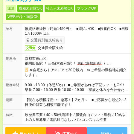
派遣
職種未経験OK
社会人未経験OK
ブランクOK
WEB登録・面接OK
無資格未経験：時給1450円～ ■週払いOK ■扶養内OK ■日収
給与
1万1600円以上
交通費別途支給あり
交通費全額支給
交通費
京都市東山区
勤務地
祇園四条駅
/
三条(京都府)駅
/
東山(京都府)駅
/
…
≪自宅からドアtoドアで30分以内！≫ご希望の勤務地を紹介
します。
9:00～18:00（休憩60分） ■ご希望があれば下記シフトもOK！
勤務時間
早番 7:00～16:00 遅番 10:00～19:00 「家族と休みを合わせた
い」 「余裕を持って夕飯の準備がしたい」 「できれば残業はし
たくない」 など、ご希望を教えてくださいね。 ※Wワーク希望
【現在も積極採用中！急募！】2カ月～ ■ご応募から最短2～3
期間
の方へ 今ご覧のお仕事で希望する勤務時間と、もう1つのお仕事
日後の就業も相談可能です！
の勤務時間。 合計で週40時間を超える場合は応募できません。
履歴書不要
/
40～50代活躍中
/
服装自由
/
シフト勤務
/
10名以
特徴
上の大量募集
/
電話対応なし
/
パソコンスキル不要