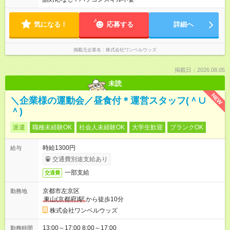
気になる！
応募する
詳細へ
掲載元企業名
株式会社ワンベルウッズ
掲載日：2026.08.05
未読
NEW
＼企業様の運動会／昼食付＊運営スタッフ(＾∪
＾)
派遣
職種未経験OK
社会人未経験OK
大学生歓迎
ブランクOK
時給1300円
給与
交通費別途支給あり
一部支給
交通費
京都市左京区
勤務地
東山(京都府)駅
から徒歩10分
株式会社ワンベルウッズ
13:00～17:00 8:00～17:00
勤務時間