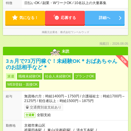
日払いOK / 副業・WワークOK / 10名以上の大量募集
特徴
気になる！
応募する
詳細へ
掲載元企業名
株式会社ワンベルウッズ
掲載日：2026.08.05
未読
NEW
3ヵ月で73万円稼ぐ！未経験OK＊おばあちゃん
のお話相手など＊
派遣
職種未経験OK
社会人未経験OK
ブランクOK
WEB登録・面接OK
無資格の方：時給1400円～1750円 / 介護福祉士：時給1700円～
給与
2125円 / 初任者以上：時給1500円～1875円
交通費別途支給あり
全額支給
交通費
京都市東山区
勤務地
祇園四条駅
/
東山(京都府)駅
/
清水五条駅
/
…