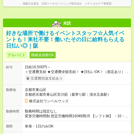
掲載元企業名
日研トータルソーシング株式会社 メディカルケア事業部
未読
好きな場所で働けるイベントスタッフ☆人気イベ
ントも！来社不要！働いたその日に給料もらえる
日払い◎｜阪
アルバイト
職種未経験OK
日給16,500円～
給与
＋交通費支給 ★交通費全額支給！ ★日払いOK！（規定あり） ┗
働いたその日に現金GET♪ お仕事後はコンビニATMから 日払
交通費別途支給あり
い分を引き落とせます！ 【試用期間】試用期間なし
京都市東山区
勤務地
京都府京都市東山区宮川筋（最寄り駅：清水五条駅）
株式会社ワンベルウッズ
勤務時間は指定なし
勤務時間
変形労働時間制 想定労働時間160時間/月 【シフト例】 ・10：
00～20：00
単発・1日のみOK
期間