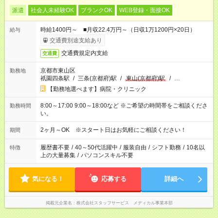
派遣
社会人未経験OK
ブランクOK
WEB登録・面接OK
時給1400円～ ■月収22.4万円～（日収1万1200円×20日）
給与
交通費別途支給あり
交通費規定内支給
交通費
京都市東山区
勤務地
祇園四条駅
/
三条(京都府)駅
/
東山(京都府)駅
/
…
【勤務地選べます】病院・クリニック
8:00～17:00 9:00～18:00など ※ご希望の時間帯をご相談くださ
勤務時間
い。
2ヶ月～OK ※スタート日はお気軽にご相談ください！
期間
履歴書不要
/
40～50代活躍中
/
服装自由
/
シフト勤務
/
10名以
特徴
上の大量募集
/
パソコンスキル不要
気になる！
応募する
詳細へ
掲載元企業名
株式会社スタッフサービス メディカル事業本部