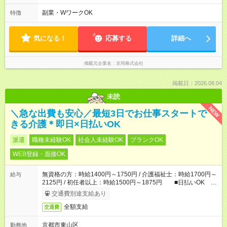
時～15時 など
副業・WワークOK
特徴
気になる！
応募する
詳細へ
掲載元企業名
京同株式会社
掲載日：2026.08.04
未読
NEW
＼急な出費も安心／最短3日でお仕事スタートで
きる介護＊即日×日払いOK
派遣
職種未経験OK
社会人未経験OK
ブランクOK
WEB登録・面接OK
無資格の方：時給1400円～1750円 / 介護福祉士：時給1700円～
給与
2125円 / 初任者以上：時給1500円～1875円 ■日払いOK ■
日収例：1万1200円（時給1400円×8h）
交通費別途支給あり
全額支給
交通費
京都市東山区
勤務地