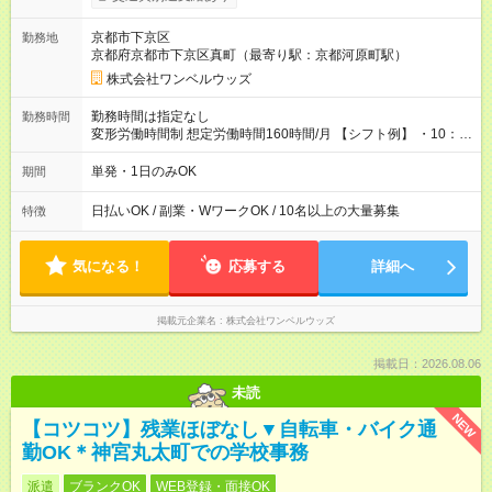
い分を引き落とせます！ 【試用期間】試用期間なし
京都市下京区
勤務地
京都府京都市下京区真町（最寄り駅：京都河原町駅）
株式会社ワンベルウッズ
勤務時間は指定なし
勤務時間
変形労働時間制 想定労働時間160時間/月 【シフト例】 ・10：
00～20：00
単発・1日のみOK
期間
日払いOK / 副業・WワークOK / 10名以上の大量募集
特徴
気になる！
応募する
詳細へ
掲載元企業名
株式会社ワンベルウッズ
掲載日：2026.08.06
未読
NEW
【コツコツ】残業ほぼなし▼自転車・バイク通
勤OK＊神宮丸太町での学校事務
派遣
ブランクOK
WEB登録・面接OK