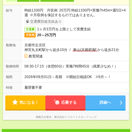
時給1330円 月収例 20万円 時給1330円×実働7h45m×週5日×4
給与
週 ※月収例を保証するものではありません。
交通費別途支給あり
1ヶ月3万円を上限として実費支給
交通費
20～25万円
月収例
京都市左京区
勤務地
神宮丸太町駅から徒歩10分
/
東山(京都府)駅
から徒歩21分
教育関連
08:30-17:15（休憩60分）実働7時間45分（残業少なめ！）
勤務時間
2026年09月01日～長期 ※開始日相談OK ※9月～！
期間
履歴書不要
特徴
気になる！
応募する
詳細へ
掲載元企業名
株式会社リクルートスタッフィング