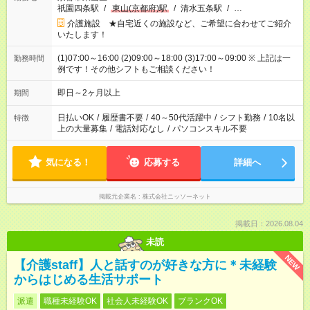
祇園四条駅
/
東山(京都府)駅
/
清水五条駅
/
…
介護施設 ★自宅近くの施設など、ご希望に合わせてご紹介
いたします！
(1)07:00～16:00 (2)09:00～18:00 (3)17:00～09:00 ※ 上記は一
勤務時間
例です！その他シフトもご相談ください！
即日～2ヶ月以上
期間
日払いOK
/
履歴書不要
/
40～50代活躍中
/
シフト勤務
/
10名以
特徴
上の大量募集
/
電話対応なし
/
パソコンスキル不要
気になる！
応募する
詳細へ
掲載元企業名
株式会社ニッソーネット
掲載日：2026.08.04
未読
NEW
【介護staff】人と話すのが好きな方に＊未経験
からはじめる生活サポート
派遣
職種未経験OK
社会人未経験OK
ブランクOK