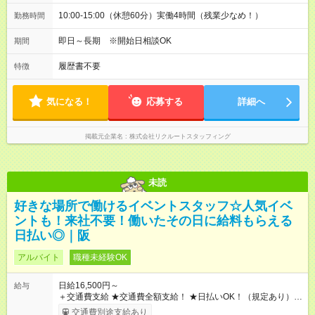
10:00-15:00（休憩60分）実働4時間（残業少なめ！）
勤務時間
即日～長期 ※開始日相談OK
期間
履歴書不要
特徴
気になる！
応募する
詳細へ
掲載元企業名
株式会社リクルートスタッフィング
未読
好きな場所で働けるイベントスタッフ☆人気イベ
ントも！来社不要！働いたその日に給料もらえる
日払い◎｜阪
アルバイト
職種未経験OK
日給16,500円～
給与
＋交通費支給 ★交通費全額支給！ ★日払いOK！（規定あり） ┗
働いたその日に現金GET♪ お仕事後はコンビニATMから 日払
交通費別途支給あり