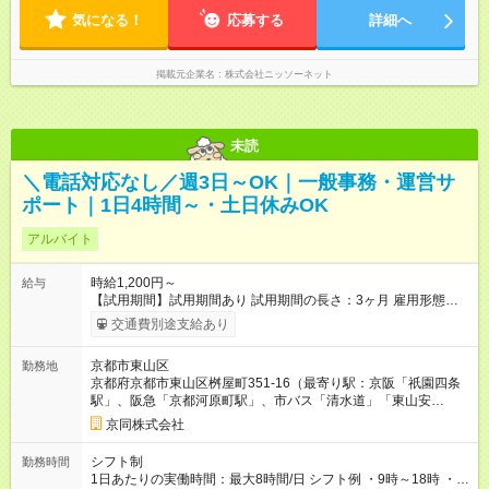
気になる！
応募する
詳細へ
掲載元企業名
株式会社ニッソーネット
未読
＼電話対応なし／週3日～OK｜一般事務・運営サ
ポート｜1日4時間～・土日休みOK
アルバイト
時給1,200円～
給与
【試用期間】試用期間あり 試用期間の長さ：3ヶ月 雇用形態、
給与は本採用時と同じです。
交通費別途支給あり
京都市東山区
勤務地
京都府京都市東山区桝屋町351-16（最寄り駅：京阪「祇園四条
駅」、阪急「京都河原町駅」、市バス「清水道」「東山安
井」）
京同株式会社
シフト制
勤務時間
1日あたりの実働時間：最大8時間/日 シフト例 ・9時～18時 ・9