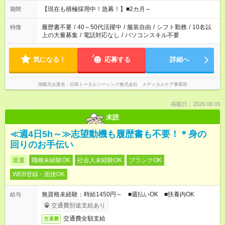
お仕事で希望する勤務時間と、もう1つのお仕事の勤務時間の合
計が 週40時間を超えなければOKです。
【現在も積極採用中！急募！】■2カ月～
期間
履歴書不要
/
40～50代活躍中
/
服装自由
/
シフト勤務
/
10名以
特徴
上の大量募集
/
電話対応なし
/
パソコンスキル不要
気になる！
応募する
詳細へ
掲載元企業名
日研トータルソーシング株式会社 メディカルケア事業部
掲載日：2026.08.03
未読
≪週4日5h～≫志望動機も履歴書も不要！＊身の
回りのお手伝い
派遣
職種未経験OK
社会人未経験OK
ブランクOK
WEB登録・面接OK
無資格未経験：時給1450円～ ■週払いOK ■扶養内OK
給与
交通費別途支給あり
交通費全額支給
交通費