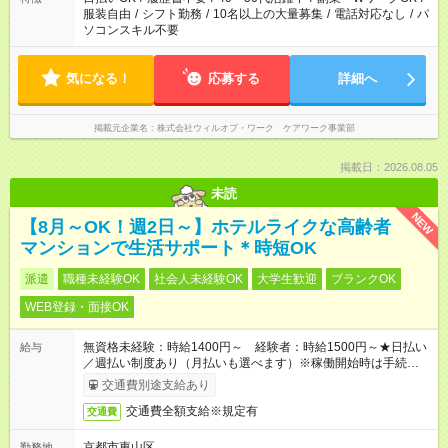
服装自由
/
シフト勤務
/
10名以上の大量募集
/
電話対応なし
/
パ
ソコンスキル不要
気になる！
応募する
詳細へ
掲載元企業名
株式会社ウィルオブ・ワーク ケアワーク事業部
掲載日：2026.08.05
未読
NEW
【8月～OK！週2日～】ホテルライクな高齢者
マンションで生活サポート＊時短OK
派遣
職種未経験OK
社会人未経験OK
大学生歓迎
ブランクOK
WEB登録・面接OK
無資格未経験：時給1400円～ 経験者：時給1500円～★日払い
給与
／週払い制度あり（月払いも選べます）※稼働開始時は手続き完
了次第のお支払いとなります。
交通費別途支給あり
交通費全額支給※規定有
交通費
京都市東山区
勤務地