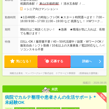
祇園四条駅
/
東山(京都府)駅
/
清水五条駅
/
…
＜シニア向けマンション＞
★1日4時間～の時短シフトOK ★スタート時間選べます！ 7:00～
勤務時間
16:00 9:00～17:00 11:00～19:00 など 残業なし！ ※Wワークの
場合、他のお仕事と合わせ週40時間超の就業はご案内できませ
ん ※法令に基づき、週20時間以上勤務は社会保険への加入対象
開始日はご相談ください！ ★急募 ★職場が気に入れば、長期
期間
となります ※労働者派遣法（日雇い派遣の原則禁止）により、
でも働けます！
短時間・短期間の就業はご案内が難しい場合があります
日払いOK
/
履歴書不要
/
40～50代活躍中
/
副業・WワークOK
/
特徴
服装自由
/
シフト勤務
/
10名以上の大量募集
/
電話対応なし
/
パ
ソコンスキル不要
気になる！
応募する
詳細へ
掲載元企業名
マンパワーグループ株式会社 ケアサービス事業部 （医療福祉介護関連）
掲載日：2026.08.05
未読
NEW
病院でカルテ整理や患者さんの生活サポート＊
未経験OK