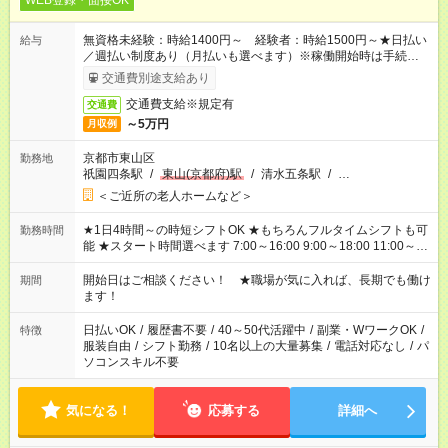
WEB登録・面接OK
無資格未経験：時給1400円～ 経験者：時給1500円～★日払い
給与
／週払い制度あり（月払いも選べます）※稼働開始時は手続き完
了次第のお支払いとなります。
交通費別途支給あり
交通費支給※規定有
交通費
～5万円
月収例
京都市東山区
勤務地
祇園四条駅
/
東山(京都府)駅
/
清水五条駅
/
…
＜ご近所の老人ホームなど＞
★1日4時間～の時短シフトOK ★もちろんフルタイムシフトも可
勤務時間
能 ★スタート時間選べます 7:00～16:00 9:00～18:00 11:00～
20:00 など 残業なし！ ※Wワークの場合、他のお仕事と合わせ
週40時間超の就業はご案内できません ※法令に基づき、週20時
開始日はご相談ください！ ★職場が気に入れば、長期でも働け
期間
間以上勤務は社会保険への加入対象となります ※労働者派遣法
ます！
（日雇い派遣の原則禁止）により、短時間・短期間の就業はご
案内が難しい場合があります
日払いOK
/
履歴書不要
/
40～50代活躍中
/
副業・WワークOK
/
特徴
服装自由
/
シフト勤務
/
10名以上の大量募集
/
電話対応なし
/
パ
ソコンスキル不要
気になる！
応募する
詳細へ