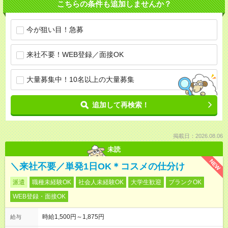
こちらの条件も追加しませんか？
今が狙い目！急募
来社不要！WEB登録／面接OK
大量募集中！10名以上の大量募集
追加して再検索！
掲載日：2026.08.06
未読
NEW
＼来社不要／単発1日OK＊コスメの仕分け
派遣
職種未経験OK
社会人未経験OK
大学生歓迎
ブランクOK
WEB登録・面接OK
時給1,500円～1,875円
給与