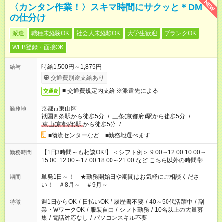
NEW
〈カンタン作業！〉スキマ時間にサクッと＊DM
の仕分け
派遣
職種未経験OK
社会人未経験OK
大学生歓迎
ブランクOK
WEB登録・面接OK
時給1,500円～1,875円
給与
交通費別途支給あり
■ 交通費規定内支給 ※派遣先による
交通費
京都市東山区
勤務地
祇園四条駅から徒歩5分
/
三条(京都府)駅から徒歩5分
/
東山(京都府)駅
から徒歩5分
/
…
■物流センターなど ■勤務地選べます
【1日3時間～も相談OK!】 ＜シフト例＞ 9:00～12:00 10:00～
勤務時間
15:00 12:00～17:00 18:00～21:00 など こちら以外の時間帯も
お気軽にご相談ください！
単発1日～！ ★勤務開始日や期間はお気軽にご相談くださ
期間
い！ ＃8月～ ＃9月～
週1日からOK
/
日払いOK
/
履歴書不要
/
40～50代活躍中
/
副
特徴
業・WワークOK
/
服装自由
/
シフト勤務
/
10名以上の大量募
集
/
電話対応なし
/
パソコンスキル不要