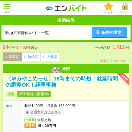
0
メニュー
気になる！
ログイン
検索結果
条件の変更
東山(京都府)のバイト一覧
94
1,412
件中
1
～
50
件表示
平均時給:
円
新着順
時給順
人気順
掲載日：2026.08.07
未読
NEW
〈＠みやこめっせ〉16時までの時短！就業時間
の調整OK！経理事務
派遣
WEB登録・面接OK
時給1400円 月収例 168,000円
給与
交通費別途支給あり
全額支給
交通費
15～20万円
月収例