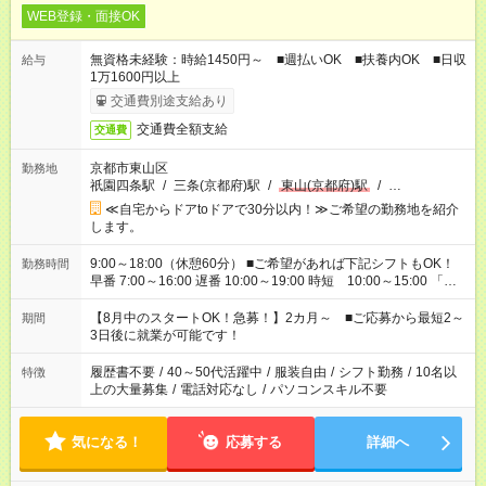
WEB登録・面接OK
無資格未経験：時給1450円～ ■週払いOK ■扶養内OK ■日収
給与
1万1600円以上
交通費別途支給あり
交通費全額支給
交通費
京都市東山区
勤務地
祇園四条駅
/
三条(京都府)駅
/
東山(京都府)駅
/
…
≪自宅からドアtoドアで30分以内！≫ご希望の勤務地を紹介
します。
9:00～18:00（休憩60分） ■ご希望があれば下記シフトもOK！
勤務時間
早番 7:00～16:00 遅番 10:00～19:00 時短 10:00～15:00 「家
族と休みを合わせたい」 「余裕を持って夕飯の準備がしたい」
「できれば残業はしたくない」 など、ご希望を教えてください
【8月中のスタートOK！急募！】2カ月～ ■ご応募から最短2～
期間
ね。 ※Wワーク希望の方へ 今ご覧のお仕事で希望する勤務時間
3日後に就業が可能です！
と、もう1つのお仕事の勤務時間。 合計で週40時間を超える場
合は応募できません。
履歴書不要
/
40～50代活躍中
/
服装自由
/
シフト勤務
/
10名以
特徴
上の大量募集
/
電話対応なし
/
パソコンスキル不要
気になる！
応募する
詳細へ