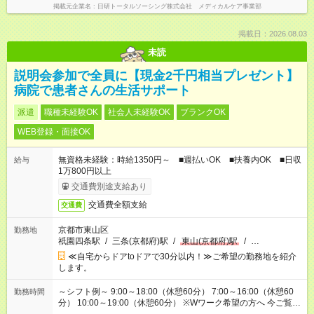
掲載元企業名
日研トータルソーシング株式会社 メディカルケア事業部
掲載日：2026.08.03
未読
説明会参加で全員に【現金2千円相当プレゼント】
病院で患者さんの生活サポート
派遣
職種未経験OK
社会人未経験OK
ブランクOK
WEB登録・面接OK
無資格未経験：時給1350円～ ■週払いOK ■扶養内OK ■日収
給与
1万800円以上
交通費別途支給あり
交通費全額支給
交通費
京都市東山区
勤務地
祇園四条駅
/
三条(京都府)駅
/
東山(京都府)駅
/
…
≪自宅からドアtoドアで30分以内！≫ご希望の勤務地を紹介
します。
～シフト例～ 9:00～18:00（休憩60分） 7:00～16:00（休憩60
勤務時間
分） 10:00～19:00（休憩60分） ※Wワーク希望の方へ 今ご覧の