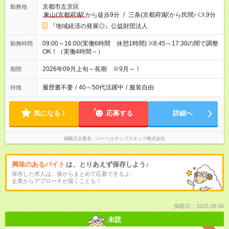
京都市左京区
勤務地
東山(京都府)駅
から徒歩9分
/
三条(京都府)駅から民間バス9分
『地域経済の発展◎』公益財団法人
09:00～16:00(実働6時間 休憩1時間) ※8:45～17:30の間で調整
勤務時間
OK！（実働4時間～）
2026年09月上旬～長期 ※9月～！
期間
履歴書不要
/
40～50代活躍中
/
服装自由
特徴
気になる！
応募する
詳細へ
掲載元企業名
パーソルテンプスタッフ株式会社
興味のあるバイト
は、とりあえず保存しよう♪
保存した求人は、後からまとめて応募できるよ。
企業からアプローチが届くことも！
掲載日：2026.08.06
未読