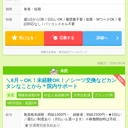
単発・短期
期間
週1日からOK
/
日払いOK
/
履歴書不要
/
副業・WワークOK
/
電
特徴
話対応なし
/
パソコンスキル不要
気になる！
応募する
詳細へ
掲載元企業名
株式会社ワンベルウッズ
掲載日：2026.08.04
未読
NEW
＼8月～OK！未経験OK！／シーツ交換などカン
タンなことから＊院内サポート
派遣
職種未経験OK
社会人未経験OK
大学生歓迎
ブランクOK
WEB登録・面接OK
無資格未経験：時給1400円～ 経験者：時給1500円～★日払い
給与
／週払い制度あり（月払いも選べます）※稼働開始時は手続き完
了次第のお支払いとなります。
交通費別途支給あり