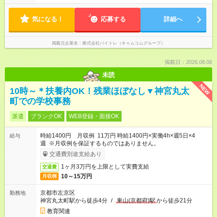
気になる！
応募する
詳細へ
掲載元企業名
株式会社バイトレ（キャムコムグループ）
掲載日：2026.08.06
未読
NEW
10時～＊扶養内OK！残業ほぼなし▼神宮丸太
町での学校事務
派遣
ブランクOK
WEB登録・面接OK
時給1400円 月収例 11万円 時給1400円×実働4h×週5日×4
給与
週 ※月収例を保証するものではありません。
交通費別途支給あり
1ヶ月3万円を上限として実費支給
交通費
10～15万円
月収例
京都市左京区
勤務地
神宮丸太町駅から徒歩4分
/
東山(京都府)駅
から徒歩21分
教育関連