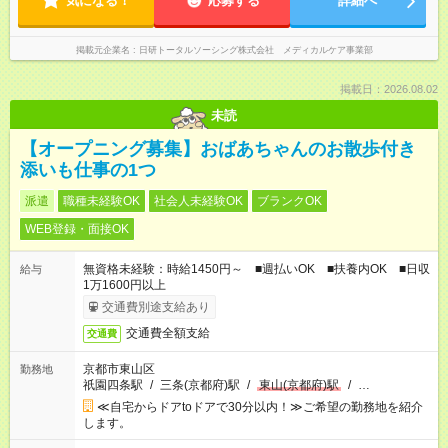
気になる！
応募する
詳細へ
掲載元企業名
日研トータルソーシング株式会社 メディカルケア事業部
掲載日：2026.08.02
未読
【オープニング募集】おばあちゃんのお散歩付き
添いも仕事の1つ
派遣
職種未経験OK
社会人未経験OK
ブランクOK
WEB登録・面接OK
無資格未経験：時給1450円～ ■週払いOK ■扶養内OK ■日収
給与
1万1600円以上
交通費別途支給あり
交通費全額支給
交通費
京都市東山区
勤務地
祇園四条駅
/
三条(京都府)駅
/
東山(京都府)駅
/
…
≪自宅からドアtoドアで30分以内！≫ご希望の勤務地を紹介
します。