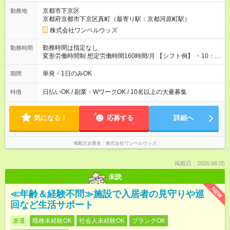
京都市下京区
勤務地
京都府京都市下京区真町（最寄り駅：京都河原町駅）
株式会社ワンベルウッズ
勤務時間は指定なし
勤務時間
変形労働時間制 想定労働時間160時間/月 【シフト例】 ・10：
00～20：00
単発・1日のみOK
期間
日払いOK / 副業・WワークOK / 10名以上の大量募集
特徴
気になる！
応募する
詳細へ
掲載元企業名
株式会社ワンベルウッズ
掲載日：2026.08.05
未読
NEW
≪年齢＆経験不問≫施設で入居者の見守りや巡
回など生活サポート
派遣
職種未経験OK
社会人未経験OK
ブランクOK