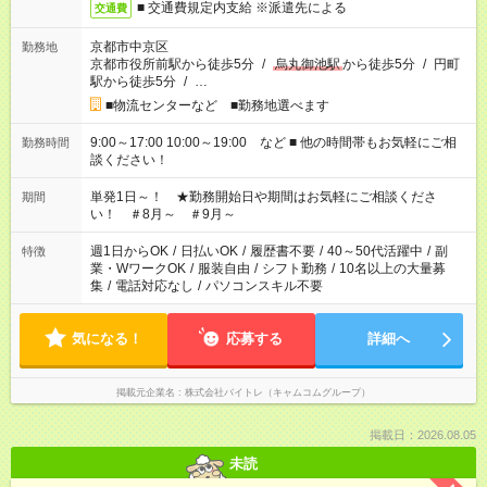
■ 交通費規定内支給 ※派遣先による
交通費
京都市中京区
勤務地
京都市役所前駅から徒歩5分
/
烏丸御池駅
から徒歩5分
/
円町
駅から徒歩5分
/
…
■物流センターなど ■勤務地選べます
9:00～17:00 10:00～19:00 など ■ 他の時間帯もお気軽にご相
勤務時間
談ください！
単発1日～！ ★勤務開始日や期間はお気軽にご相談くださ
期間
い！ ＃8月～ ＃9月～
週1日からOK
/
日払いOK
/
履歴書不要
/
40～50代活躍中
/
副
特徴
業・WワークOK
/
服装自由
/
シフト勤務
/
10名以上の大量募
集
/
電話対応なし
/
パソコンスキル不要
気になる！
応募する
詳細へ
掲載元企業名
株式会社バイトレ（キャムコムグループ）
掲載日：2026.08.05
未読