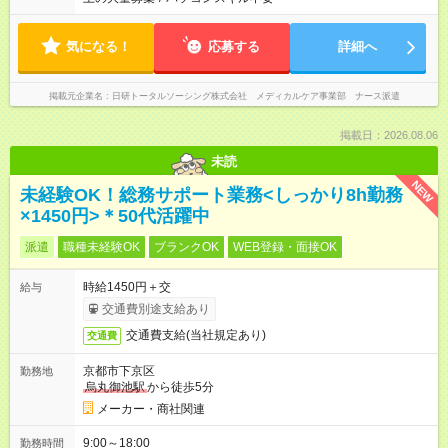
気になる！
応募する
詳細へ
掲載元企業名
日研トータルソーシング株式会社 メディカルケア事業部 ナース派遣
掲載日：2026.08.06
未読
NEW
未経験OK！総務サポート業務<しっかり8h勤務
×1450円>＊50代活躍中
派遣
職種未経験OK
ブランクOK
WEB登録・面接OK
時給1450円＋交
給与
交通費別途支給あり
交通費支給(当社規定あり)
交通費
京都市下京区
勤務地
烏丸御池駅
から徒歩5分
メーカー・商社関連
9:00～18:00
勤務時間