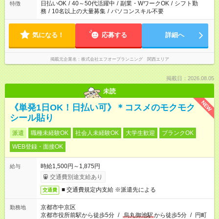
日払いOK
/
40～50代活躍中
/
副業・WワークOK
/
シフト勤
特徴
務
/
10名以上の大量募集
/
パソコンスキル不要
気になる！
応募する
詳細へ
掲載元企業名
株式会社エフオープランニング 関西エリア
掲載日：2026.08.05
未読
NEW
《単発1日OK！日払い可》＊コスメのモクモク
シール貼り
派遣
職種未経験OK
社会人未経験OK
大学生歓迎
ブランクOK
WEB登録・面接OK
時給1,500円～1,875円
給与
交通費別途支給あり
■ 交通費規定内支給 ※派遣先による
交通費
京都市中京区
勤務地
京都市役所前駅から徒歩5分
/
烏丸御池駅
から徒歩5分
/
円町