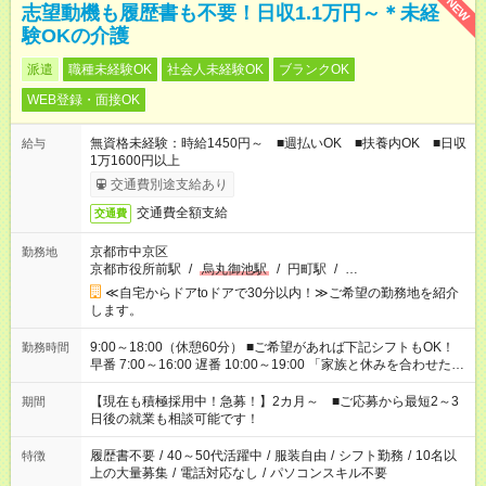
NEW
志望動機も履歴書も不要！日収1.1万円～＊未経
験OKの介護
派遣
職種未経験OK
社会人未経験OK
ブランクOK
WEB登録・面接OK
無資格未経験：時給1450円～ ■週払いOK ■扶養内OK ■日収
給与
1万1600円以上
交通費別途支給あり
交通費全額支給
交通費
京都市中京区
勤務地
京都市役所前駅
/
烏丸御池駅
/
円町駅
/
…
≪自宅からドアtoドアで30分以内！≫ご希望の勤務地を紹介
します。
9:00～18:00（休憩60分） ■ご希望があれば下記シフトもOK！
勤務時間
早番 7:00～16:00 遅番 10:00～19:00 「家族と休みを合わせた
い」 「余裕を持って夕飯の準備がしたい」 「できれば残業はし
たくない」 など、ご希望を教えてくださいね。 ※Wワーク希望
【現在も積極採用中！急募！】2カ月～ ■ご応募から最短2～3
期間
の方へ 今ご覧のお仕事で希望する勤務時間と、もう1つのお仕事
日後の就業も相談可能です！
の勤務時間。 合計で週40時間を超える場合は応募できません。
履歴書不要
/
40～50代活躍中
/
服装自由
/
シフト勤務
/
10名以
特徴
上の大量募集
/
電話対応なし
/
パソコンスキル不要