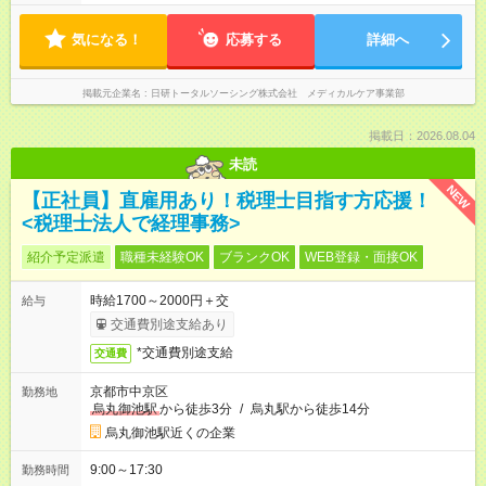
気になる！
応募する
詳細へ
掲載元企業名
日研トータルソーシング株式会社 メディカルケア事業部
掲載日：2026.08.04
未読
NEW
【正社員】直雇用あり！税理士目指す方応援！
<税理士法人で経理事務>
紹介予定派遣
職種未経験OK
ブランクOK
WEB登録・面接OK
時給1700～2000円＋交
給与
交通費別途支給あり
*交通費別途支給
交通費
京都市中京区
勤務地
烏丸御池駅
から徒歩3分
/
烏丸駅から徒歩14分
烏丸御池駅近くの企業
9:00～17:30
勤務時間