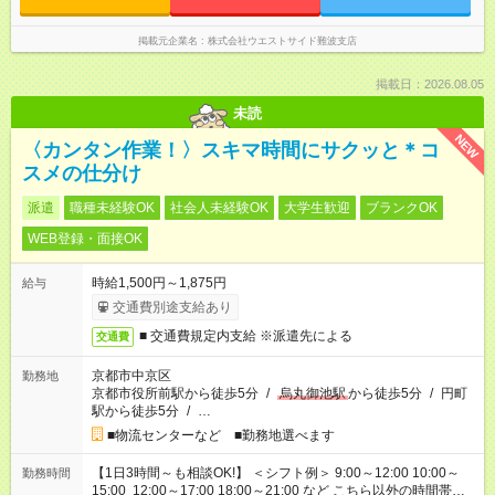
掲載元企業名
株式会社ウエストサイド難波支店
掲載日：2026.08.05
未読
NEW
〈カンタン作業！〉スキマ時間にサクッと＊コ
スメの仕分け
派遣
職種未経験OK
社会人未経験OK
大学生歓迎
ブランクOK
WEB登録・面接OK
時給1,500円～1,875円
給与
交通費別途支給あり
■ 交通費規定内支給 ※派遣先による
交通費
京都市中京区
勤務地
京都市役所前駅から徒歩5分
/
烏丸御池駅
から徒歩5分
/
円町
駅から徒歩5分
/
…
■物流センターなど ■勤務地選べます
【1日3時間～も相談OK!】 ＜シフト例＞ 9:00～12:00 10:00～
勤務時間
15:00 12:00～17:00 18:00～21:00 など こちら以外の時間帯も