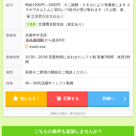
時給1500円～1600円 ※ご経験・スキルにより考慮致します ス
給与
マホでかんたんに前払いで給与が受け取れます（※上限、条件
あり）
交通費別途支給あり
交通費全額支給（規定あり）
交通費
京都市中京区
勤務地
烏丸御池駅
から徒歩6分
evam eva
10:30～20:00 営業時間に合わせたシフト制 実働7時間 休憩1時
勤務時間
間
長期※ご希望の開始日ご相談ください
期間
40～50代活躍中
/
シフト勤務
特徴
気になる！
応募する
詳細へ
掲載元企業名
株式会社iDA
こちらの条件も追加しませんか？