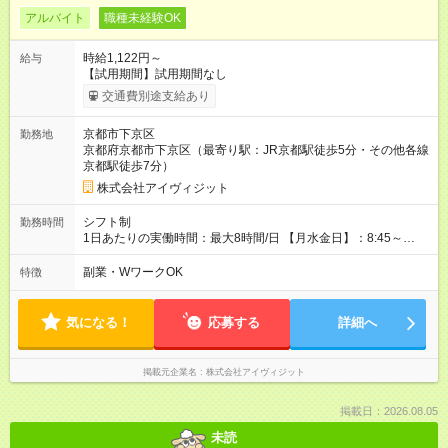
アルバイト
職種未経験OK
時給1,122円～
給与
【試用期間】試用期間なし
交通費別途支給あり
京都市下京区
勤務地
京都府京都市下京区（最寄り駅：JR京都駅徒歩5分・その他各線
京都駅徒歩7分）
株式会社アイヴィジット
シフト制
勤務時間
1日あたりの実働時間：最大8時間/日 【月水金日】：8:45～
16:30 【火木】：8:45～19:00 週3日～OK、シフト制 ※扶養内
勤務OK ※月1回～2回程度、日曜日出勤をお願いします。 ※時間
副業・WワークOK
特徴
内にて5時間～のシフト組み合わせ※固定シフトではございませ
ん。
気になる！
応募する
詳細へ
掲載元企業名
株式会社アイヴィジット
掲載日：2026.08.05
未読