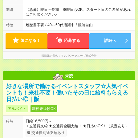
【急募】即日～長期 ※即日もOK、スタート日のご希望があれ
期間
ばご相談ください♪
履歴書不要
/
40～50代活躍中
/
服装自由
特徴
気になる！
応募する
詳細へ
掲載元企業名
マンパワーグループ株式会社
未読
好きな場所で働けるイベントスタッフ☆人気イベ
ントも！来社不要！働いたその日に給料もらえる
日払い◎｜阪
アルバイト
職種未経験OK
日給16,500円～
給与
＋交通費支給 ★交通費全額支給！ ★日払いOK！（規定あり） ┗
働いたその日に現金GET♪ お仕事後はコンビニATMから 日払
交通費別途支給あり
い分を引き落とせます！ 【試用期間】試用期間なし