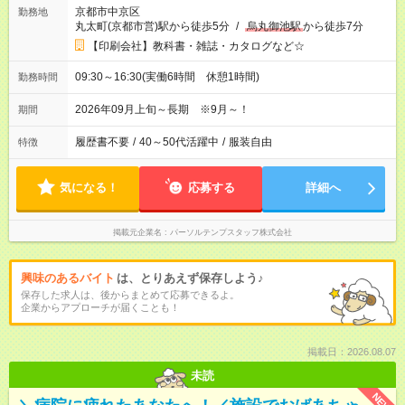
京都市中京区
勤務地
丸太町(京都市営)駅から徒歩5分
/
烏丸御池駅
から徒歩7分
【印刷会社】教科書・雑誌・カタログなど☆
09:30～16:30(実働6時間 休憩1時間)
勤務時間
2026年09月上旬～長期 ※9月～！
期間
履歴書不要
/
40～50代活躍中
/
服装自由
特徴
気になる！
応募する
詳細へ
掲載元企業名
パーソルテンプスタッフ株式会社
興味のあるバイト
は、とりあえず保存しよう♪
保存した求人は、後からまとめて応募できるよ。
企業からアプローチが届くことも！
掲載日：2026.08.07
未読
NEW