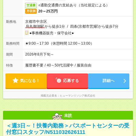
○通勤交通費の支給あり（当社規定による）
交通費
20～25万円
月収例
京都市中京区
勤務地
烏丸御池駅
から徒歩1分
/
四条(京都市営)駅から徒歩7分
●事務機器販売・保守会社●
★9:00～17:30（休憩時間 12:00～13:00）
勤務時間
2026年8月下旬～
期間
履歴書不要
/
40～50代活躍中
/
服装自由
特徴
気になる！
応募する
詳細へ
掲載元企業名
ヒューマンリソシア株式会社
未読
＜週3日～！扶養内勤務＞パスポートセンターの受
付窓口スタッフ/N511032626111