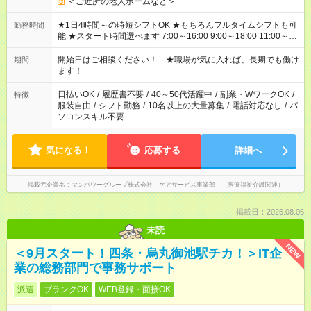
＜ご近所の老人ホームなど＞
★1日4時間～の時短シフトOK ★もちろんフルタイムシフトも可
勤務時間
能 ★スタート時間選べます 7:00～16:00 9:00～18:00 11:00～
20:00 など 残業なし！ ※Wワークの場合、他のお仕事と合わせ
週40時間超の就業はご案内できません ※法令に基づき、週20時
開始日はご相談ください！ ★職場が気に入れば、長期でも働け
期間
間以上勤務は社会保険への加入対象となります ※労働者派遣法
ます！
（日雇い派遣の原則禁止）により、短時間・短期間の就業はご
案内が難しい場合があります
日払いOK
/
履歴書不要
/
40～50代活躍中
/
副業・WワークOK
/
特徴
服装自由
/
シフト勤務
/
10名以上の大量募集
/
電話対応なし
/
パ
ソコンスキル不要
気になる！
応募する
詳細へ
掲載元企業名
マンパワーグループ株式会社 ケアサービス事業部 （医療福祉介護関連）
掲載日：2026.08.06
未読
NEW
＜9月スタート！四条・烏丸御池駅チカ！＞IT企
業の総務部門で事務サポート
派遣
ブランクOK
WEB登録・面接OK