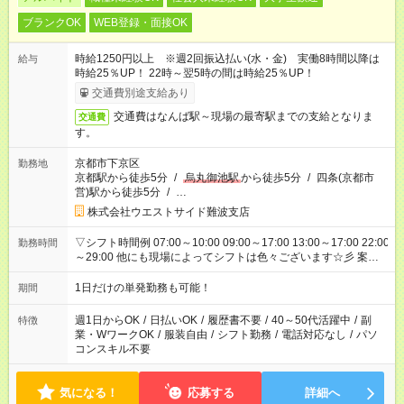
ブランクOK
WEB登録・面接OK
時給1250円以上 ※週2回振込払い(水・金) 実働8時間以降は
給与
時給25％UP！ 22時～翌5時の間は時給25％UP！
交通費別途支給あり
交通費はなんば駅～現場の最寄駅までの支給となりま
交通費
す。
京都市下京区
勤務地
京都駅から徒歩5分
/
烏丸御池駅
から徒歩5分
/
四条(京都市
営)駅から徒歩5分
/
…
株式会社ウエストサイド難波支店
▽シフト時間例 07:00～10:00 09:00～17:00 13:00～17:00 22:00
勤務時間
～29:00 他にも現場によってシフトは色々ございます☆彡 案件
次第では午前中だけ、午後だけで終わるお仕事も...！
1日だけの単発勤務も可能！
期間
週1日からOK
/
日払いOK
/
履歴書不要
/
40～50代活躍中
/
副
特徴
業・WワークOK
/
服装自由
/
シフト勤務
/
電話対応なし
/
パソ
コンスキル不要
気になる！
応募する
詳細へ