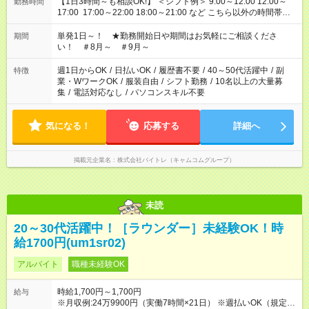
【1日3時間～も相談OK!】 ＜シフト例＞ 9:00～12:00 12:00～
勤務時間
17:00 17:00～22:00 18:00～21:00 など こちら以外の時間帯も
お気軽にご相談ください！
単発1日～！ ★勤務開始日や期間はお気軽にご相談くださ
期間
い！ ＃8月～ ＃9月～
週1日からOK
/
日払いOK
/
履歴書不要
/
40～50代活躍中
/
副
特徴
業・WワークOK
/
服装自由
/
シフト勤務
/
10名以上の大量募
集
/
電話対応なし
/
パソコンスキル不要
気になる！
応募する
詳細へ
掲載元企業名
株式会社バイトレ（キャムコムグループ）
未読
20～30代活躍中！［ラウンダー］未経験OK！時
給1700円(um1sr02)
アルバイト
職種未経験OK
時給1,700円～1,700円
給与
※月収例:24万9900円（実働7時間×21日） ※週払いOK（規定