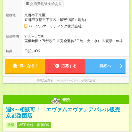
有） 【試用期間】試用期間なし
交通費別途支給あり
京都市下京区
勤務地
京都府京都市下京区（最寄り駅：烏丸）
パーソルマーケティング株式会社
9:30～17:30
勤務時間
実働時間：7時間/日 ※完全週休2日制（火・水） ※夏季・年末年
始休暇あり ※基本的に定時退社です
日払いOK
特徴
気になる！
応募する
詳細へ
掲載元企業名
パーソルマーケティング株式会社
未読
週3～相談可！「エヴァムエヴァ」アパレル販売
京都路面店
派遣
WEB登録・面接OK