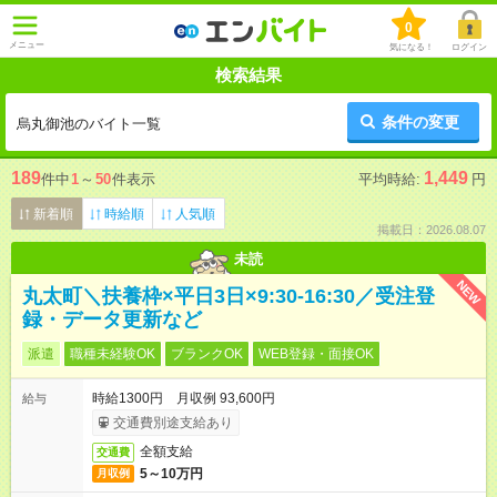
0
メニュー
気になる！
ログイン
検索結果
条件の変更
烏丸御池のバイト一覧
189
1,449
件中
1
～
50
件表示
平均時給:
円
新着順
時給順
人気順
掲載日：2026.08.07
未読
NEW
丸太町＼扶養枠×平日3日×9:30-16:30／受注登
録・データ更新など
派遣
職種未経験OK
ブランクOK
WEB登録・面接OK
時給1300円 月収例 93,600円
給与
交通費別途支給あり
全額支給
交通費
5～10万円
月収例