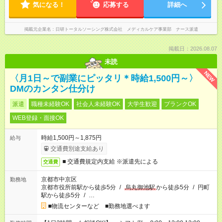
気になる！
応募する
詳細へ
掲載元企業名
日研トータルソーシング株式会社 メディカルケア事業部 ナース派遣
掲載日：2026.08.07
未読
NEW
〈月1日～で副業にピッタリ＊時給1,500円～〉
DMのカンタン仕分け
派遣
職種未経験OK
社会人未経験OK
大学生歓迎
ブランクOK
WEB登録・面接OK
時給1,500円～1,875円
給与
交通費別途支給あり
■ 交通費規定内支給 ※派遣先による
交通費
京都市中京区
勤務地
京都市役所前駅から徒歩5分
/
烏丸御池駅
から徒歩5分
/
円町
駅から徒歩5分
/
…
■物流センターなど ■勤務地選べます