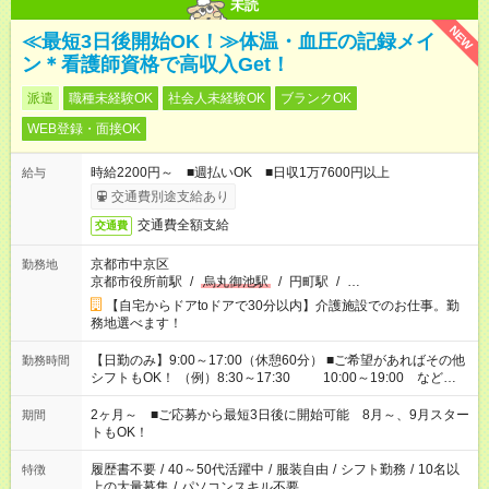
未読
NEW
≪最短3日後開始OK！≫体温・血圧の記録メイ
ン＊看護師資格で高収入Get！
派遣
職種未経験OK
社会人未経験OK
ブランクOK
WEB登録・面接OK
時給2200円～ ■週払いOK ■日収1万7600円以上
給与
交通費別途支給あり
交通費全額支給
交通費
京都市中京区
勤務地
京都市役所前駅
/
烏丸御池駅
/
円町駅
/
…
【自宅からドアtoドアで30分以内】介護施設でのお仕事。勤
務地選べます！
【日勤のみ】9:00～17:00（休憩60分） ■ご希望があればその他
勤務時間
シフトもOK！ （例）8:30～17:30 10:00～19:00 など
「家族とお休みを合わせたい」 「できれば残業はしたくない」
など、あなたのご希望に沿ったお仕事をご紹介します！ ※Wワ
2ヶ月～ ■ご応募から最短3日後に開始可能 8月～、9月スター
期間
ーク希望の方へ 今ご覧のお仕事で希望する勤務時間と、もう1つ
トもOK！
のお仕事の勤務時間。 合計で週40時間を超える場合は応募でき
ません
履歴書不要
/
40～50代活躍中
/
服装自由
/
シフト勤務
/
10名以
特徴
上の大量募集
/
パソコンスキル不要