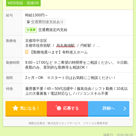
WEB登録・面接OK
時給1300円～
給与
交通費別途支給あり
交通費規定内支給
交通費
京都市中京区
勤務地
京都市役所前駅
/
烏丸御池駅
/
円町駅
/
…
【勤務地選べます】有料老人ホーム
9:00～17:00など ※ご希望の時間帯をご相談ください。 ※日勤、
勤務時間
夜勤のみ、変則的な勤務等も相談OK！
2ヶ月～OK ※スタート日はお気軽にご相談ください！
期間
履歴書不要
/
40～50代活躍中
/
服装自由
/
シフト勤務
/
10名以
特徴
上の大量募集
/
電話対応なし
/
パソコンスキル不要
気になる！
応募する
詳細へ
掲載元企業名
株式会社スタッフサービス メディカル事業本部
掲載日：2026.08.05