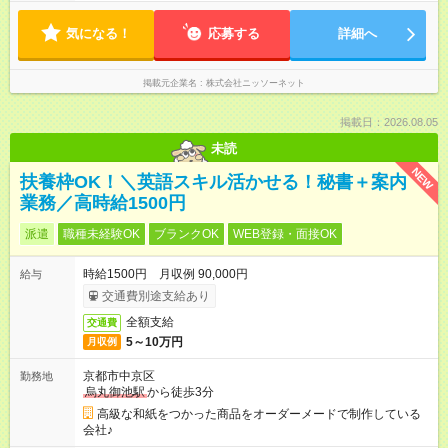
気になる！
応募する
詳細へ
掲載元企業名
株式会社ニッソーネット
掲載日：2026.08.05
未読
NEW
扶養枠OK！＼英語スキル活かせる！秘書＋案内
業務／高時給1500円
派遣
職種未経験OK
ブランクOK
WEB登録・面接OK
時給1500円 月収例 90,000円
給与
交通費別途支給あり
全額支給
交通費
5～10万円
月収例
京都市中京区
勤務地
烏丸御池駅
から徒歩3分
高級な和紙をつかった商品をオーダーメードで制作している
会社♪