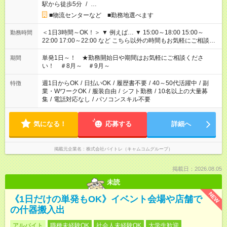
駅から徒歩5分
/
…
■物流センターなど ■勤務地選べます
＜1日3時間～OK！＞ ▼ 例えば… ▼ 15:00～18:00 15:00～
勤務時間
22:00 17:00～22:00 など こちら以外の時間もお気軽にご相談く
ださい！
単発1日～！ ★勤務開始日や期間はお気軽にご相談くださ
期間
い！ ＃8月～ ＃9月～
週1日からOK
/
日払いOK
/
履歴書不要
/
40～50代活躍中
/
副
特徴
業・WワークOK
/
服装自由
/
シフト勤務
/
10名以上の大量募
集
/
電話対応なし
/
パソコンスキル不要
気になる！
応募する
詳細へ
掲載元企業名
株式会社バイトレ（キャムコムグループ）
掲載日：2026.08.05
未読
NEW
《1日だけの単発もOK》イベント会場や店舗で
の什器搬入出
アルバイト
職種未経験OK
社会人未経験OK
大学生歓迎