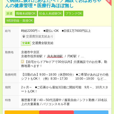
＼病院に疲れたあなたへ！／施設でおばあちゃ
んの健康管理＊医療行為ほぼ無し
派遣
職種未経験OK
社会人未経験OK
ブランクOK
WEB登録・面接OK
時給2200円～ ■週払いOK ■日収1万7600円以上
給与
交通費別途支給あり
交通費全額支給
交通費
京都市中京区
勤務地
京都市役所前駅
/
烏丸御池駅
/
円町駅
/
…
【自宅からドアtoドアで30分以内】介護施設でのお仕事。勤
務地選べます！
【日勤のみ】9:00～18:00（休憩60分） ■ご希望があればその他
勤務時間
シフトもOK！ （例）8:30～17:30 10:00～19:00 など
「家族とお休みを合わせたい」 「できれば残業はしたくない」
など、あなたのご希望に沿ったお仕事をご紹介します！ ※Wワ
2ヶ月～ ■ご応募から最短3日後に開始可能 9月～、10月スタ
期間
ーク希望の方へ 今ご覧のお仕事で希望する勤務時間と、もう1つ
ートもOK！
のお仕事の勤務時間。 合計で週40時間を超える場合は応募でき
ません
履歴書不要
/
40～50代活躍中
/
服装自由
/
シフト勤務
/
10名以
特徴
上の大量募集
/
パソコンスキル不要