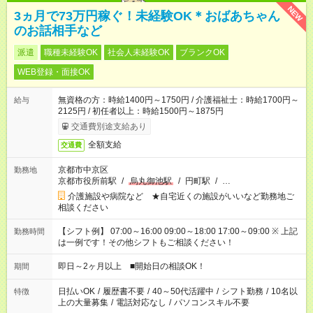
NEW
3ヵ月で73万円稼ぐ！未経験OK＊おばあちゃん
のお話相手など
派遣
職種未経験OK
社会人未経験OK
ブランクOK
WEB登録・面接OK
無資格の方：時給1400円～1750円 / 介護福祉士：時給1700円～
給与
2125円 / 初任者以上：時給1500円～1875円
交通費別途支給あり
全額支給
交通費
京都市中京区
勤務地
京都市役所前駅
/
烏丸御池駅
/
円町駅
/
…
介護施設や病院など ★自宅近くの施設がいいなど勤務地ご
相談ください
【シフト例】 07:00～16:00 09:00～18:00 17:00～09:00 ※ 上記
勤務時間
は一例です！その他シフトもご相談ください！
即日～2ヶ月以上 ■開始日の相談OK！
期間
日払いOK
/
履歴書不要
/
40～50代活躍中
/
シフト勤務
/
10名以
特徴
上の大量募集
/
電話対応なし
/
パソコンスキル不要