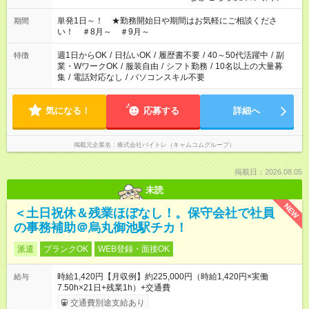
お気軽にご相談ください！
単発1日～！ ★勤務開始日や期間はお気軽にご相談くださ
期間
い！ ＃8月～ ＃9月～
週1日からOK
/
日払いOK
/
履歴書不要
/
40～50代活躍中
/
副
特徴
業・WワークOK
/
服装自由
/
シフト勤務
/
10名以上の大量募
集
/
電話対応なし
/
パソコンスキル不要
気になる！
応募する
詳細へ
掲載元企業名
株式会社バイトレ（キャムコムグループ）
掲載日：2026.08.05
未読
NEW
＜土日祝休＆残業ほぼなし！。保守会社で社員
の事務補助＠烏丸御池駅チカ！
派遣
ブランクOK
WEB登録・面接OK
時給1,420円【月収例】約225,000円（時給1,420円×実働
給与
7.50h×21日+残業1h）+交通費
交通費別途支給あり