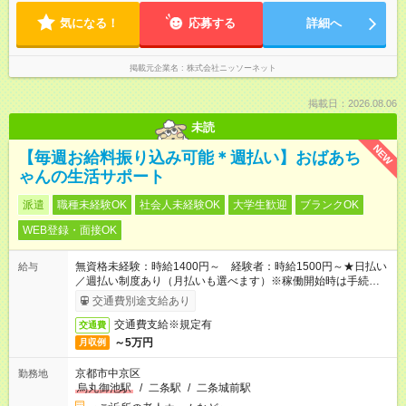
気になる！
応募する
詳細へ
掲載元企業名
株式会社ニッソーネット
掲載日：2026.08.06
未読
NEW
【毎週お給料振り込み可能＊週払い】おばあち
ゃんの生活サポート
派遣
職種未経験OK
社会人未経験OK
大学生歓迎
ブランクOK
WEB登録・面接OK
無資格未経験：時給1400円～ 経験者：時給1500円～★日払い
給与
／週払い制度あり（月払いも選べます）※稼働開始時は手続き完
了次第のお支払いとなります。
交通費別途支給あり
交通費支給※規定有
交通費
～5万円
月収例
京都市中京区
勤務地
烏丸御池駅
/
二条駅
/
二条城前駅