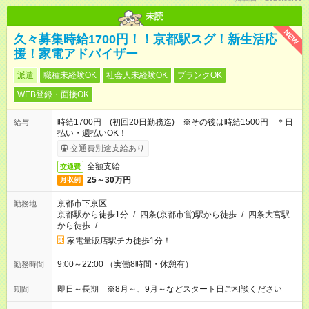
未読
NEW
久々募集時給1700円！！京都駅スグ！新生活応
援！家電アドバイザー
派遣
職種未経験OK
社会人未経験OK
ブランクOK
WEB登録・面接OK
時給1700円 (初回20日勤務迄) ※その後は時給1500円 ＊日
給与
払い・週払いOK！
交通費別途支給あり
全額支給
交通費
25～30万円
月収例
京都市下京区
勤務地
京都駅から徒歩1分
/
四条(京都市営)駅から徒歩
/
四条大宮駅
から徒歩
/
…
家電量販店駅チカ徒歩1分！
9:00～22:00 （実働8時間・休憩有）
勤務時間
即日～長期 ※8月～、9月～などスタート日ご相談ください
期間