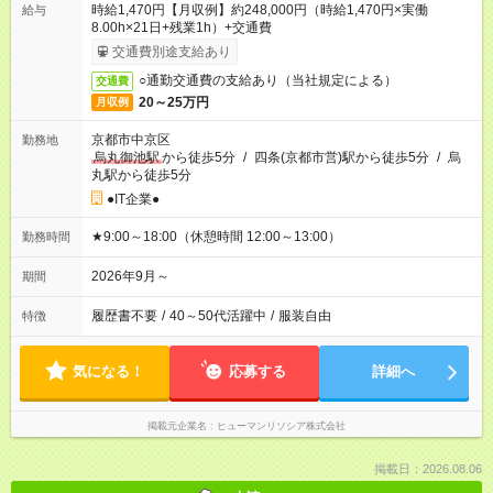
時給1,470円【月収例】約248,000円（時給1,470円×実働
給与
8.00h×21日+残業1h）+交通費
交通費別途支給あり
○通勤交通費の支給あり（当社規定による）
交通費
20～25万円
月収例
京都市中京区
勤務地
烏丸御池駅
から徒歩5分
/
四条(京都市営)駅から徒歩5分
/
烏
丸駅から徒歩5分
●IT企業●
★9:00～18:00（休憩時間 12:00～13:00）
勤務時間
2026年9月～
期間
履歴書不要
/
40～50代活躍中
/
服装自由
特徴
気になる！
応募する
詳細へ
掲載元企業名
ヒューマンリソシア株式会社
掲載日：2026.08.06