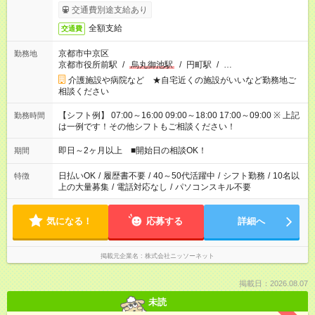
交通費別途支給あり
全額支給
交通費
京都市中京区
勤務地
京都市役所前駅
/
烏丸御池駅
/
円町駅
/
…
介護施設や病院など ★自宅近くの施設がいいなど勤務地ご
相談ください
【シフト例】 07:00～16:00 09:00～18:00 17:00～09:00 ※ 上記
勤務時間
は一例です！その他シフトもご相談ください！
即日～2ヶ月以上 ■開始日の相談OK！
期間
日払いOK
/
履歴書不要
/
40～50代活躍中
/
シフト勤務
/
10名以
特徴
上の大量募集
/
電話対応なし
/
パソコンスキル不要
気になる！
応募する
詳細へ
掲載元企業名
株式会社ニッソーネット
掲載日：2026.08.07
未読