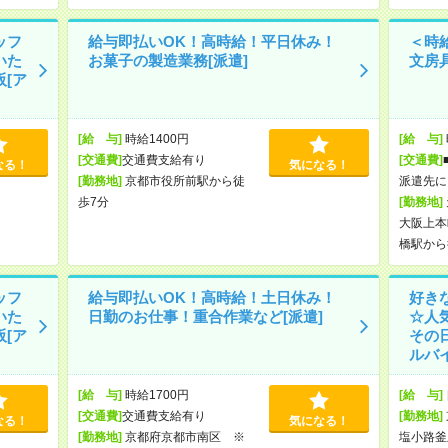
ッフ
給与即払いOK！高時給！平日休み！
＜時給
いた
お菓子の製造業務[派遣]
文房
[ア
[給 与]
時給1400円
[給 与]
[交通費]
交通費支給有り
[交通費]
なる！
気になる！
[勤務地]
京都市役所前駅から徒
派遣先に
歩7分
[勤務地]
大阪上本
橋駅から
ッフ
給与即払いOK！高時給！土日休み！
好き
いた
日勤のお仕事！重合作業など[派遣]
☆人
[ア
その
ルバイ
[給 与]
時給1700円
[給 与]
[交通費]
交通費支給有り
[勤務地]
なる！
気になる！
[勤務地]
京都府京都市南区 ※
塩小路釜