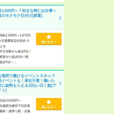
1,500円～＊好きな時にお仕事＞
具のモクモク仕分け[派遣]
時給1,500円～1,875円
■ 交通費規定内支給 ※
気になる！
よる
天王寺駅から徒歩5分
/
町駅から徒歩5分
/
鶴
徒歩5分
/
…
な場所で働けるイベントスタッフ
気イベントも！来社不要！働いた
日に給料もらえる日払い◎｜阪[ア
ト]
日給16,500円～
京都府京都市下京区東
気になる！
殿町（最寄り駅：京都