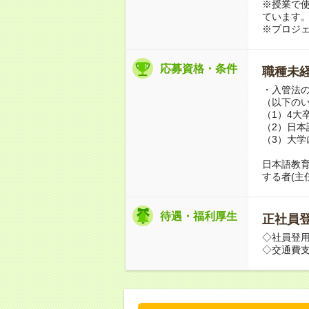
※授業で使
ています
※プロジ
応募資格・条件
職種未経
・入管法
（以下の
（1）4大
（2）日本
（3）大
日本語教
する者(主
待遇・福利厚生
正社員
◇社員登
◇交通費