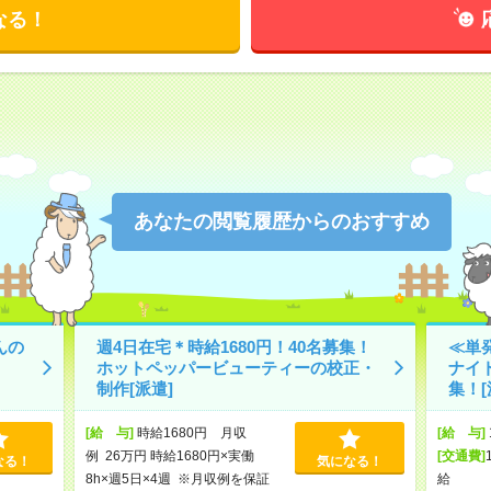
なる！
あなたの閲覧履歴からのおすすめ
んの
週4日在宅＊時給1680円！40名募集！
≪単
ホットペッパービューティーの校正・
ナイ
制作[派遣]
集！[
[給 与]
時給1680円 月収
[給 与]
例 26万円 時給1680円×実働
[交通費]
なる！
気になる！
8h×週5日×4週 ※月収例を保証
給