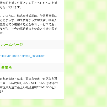
社会的支援を必要とする子どもたちへの支援
も行っています。
このように、株式会社成基は、学習塾事業に
とどまらず、幼児教育から大学受験、社会人
教育までを網羅する総合教育サービスであり
ながら、社会の課題解決を使命とする企業で
す。
ホームページ
https://en-gage.net/mail_saiyo189/
事業所
京都府大津・草津・栗東京都市中京区烏丸通
二条上ル蒔絵屋町265-2 SCGビル5F京都市中
京区烏丸通二条上ル蒔絵屋町265-2 SCGビル
5F