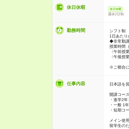
休日休暇
休日休暇
週休2日制
勤務時間
シフト制
1日あたり
◆非常勤
授業時間
〈午前授業〉
〈午後授業〉
※ご都合
仕事内容
日本語を
開講コー
・進学2年
・一般 1
・短期コ
メイン使
留学生のた