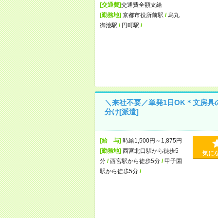
[交通費]
交通費全額支給
[勤務地]
京都市役所前駅
/
烏丸
御池駅
/
円町駅
/
…
＼来社不要／単発1日OK＊文房具
分け[派遣]
[給 与]
時給1,500円～1,875円
[勤務地]
西宮北口駅から徒歩5
気に
分
/
西宮駅から徒歩5分
/
甲子園
駅から徒歩5分
/
…