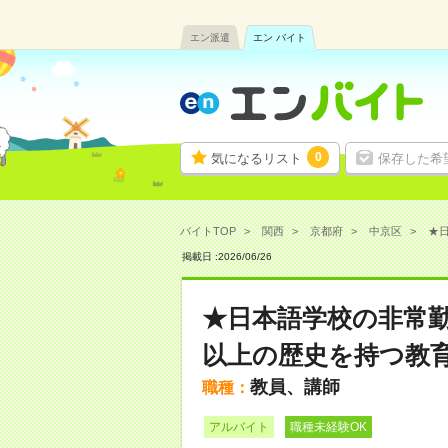
エン派遣
エン バイト
0
気になるリスト
保存した希
バイトTOP
関西
京都府
中京区
★日
掲載日 :
2026
/
06
/
26
★日本語学校の非常勤
以上の歴史を持つ教
教員、講師
職種：
アルバイト
職種未経験OK