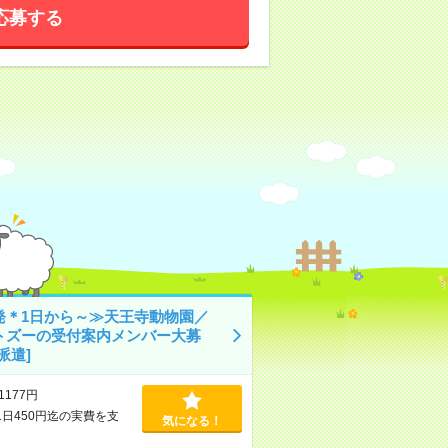
応募する
発＊1日から～≫天王寺動物園／
トズーの受付案内メンバー大募
派遣]
1177円
1日450円迄の実費を支
気になる！