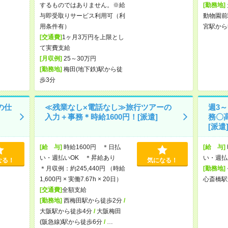
するものではありません。※給
[勤務地]
与即受取りサービス利用可（利
動物園前
用条件有）
宮駅から
[交通費]
1ヶ月3万円を上限とし
て実費支給
[月収例]
25～30万円
[勤務地]
梅田(地下鉄)駅から徒
歩3分
の仕
≪残業なし×電話なし≫旅行ツアーの
週3
入力＋事務＊時給1600円！[派遣]
務〇
[派遣
[給 与]
時給1600円 ＊日払
[給 与]
い・週払いOK ＊昇給あり
い・週払
なる！
気になる！
＊月収例：約245,440円 （時給
[勤務地]
1,600円 × 実働7.67h × 20日）
心斎橋駅
[交通費]
全額支給
[勤務地]
西梅田駅から徒歩2分
/
大阪駅から徒歩4分
/
大阪梅田
(阪急線)駅から徒歩6分
/
…