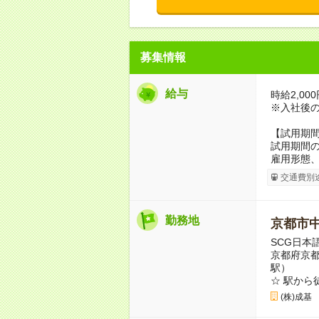
募集情報
給与
時給2,00
※入社後の
【試用期
試用期間の
雇用形態
交通費別
勤務地
京都市
SCG日本
京都府京都
駅）
☆ 駅から
(株)成基