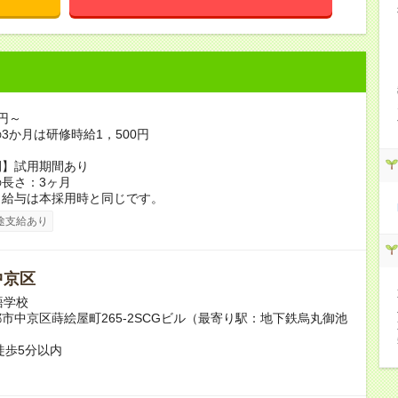
0円～
3か月は研修時給1，500円
間】試用期間あり
長さ：3ヶ月
、給与は本採用時と同じです。
途支給あり
中京区
語学校
市中京区蒔絵屋町265-2SCGビル（最寄り駅：地下鉄烏丸御池
徒歩5分以内