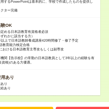
用するPowerPointは基本的に、学校で作成したものを提供し
。
ェクター完備
験OK
の定める日本語教育有資格者必須
いずれかに該当する方）
卒以上で日本語教師養成講座420時間修了・修了予定
語教育能力検定合格
学における日本語教育主専攻もしくは副専攻
育機関【告示校】の常勤の日本語教員として3年以上の経験を有
任資格)のある方優遇。
登用あり
用あり
支給あり