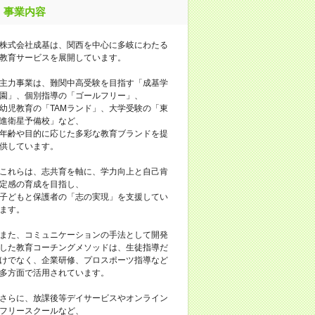
事業内容
株式会社成基は、関西を中心に多岐にわたる
教育サービスを展開しています。
主力事業は、難関中高受験を目指す「成基学
園」、個別指導の「ゴールフリー」、
幼児教育の「TAMランド」、大学受験の「東
進衛星予備校」など、
年齢や目的に応じた多彩な教育ブランドを提
供しています。
これらは、志共育を軸に、学力向上と自己肯
定感の育成を目指し、
子どもと保護者の「志の実現」を支援してい
ます。
また、コミュニケーションの手法として開発
した教育コーチングメソッドは、生徒指導だ
けでなく、企業研修、プロスポーツ指導など
多方面で活用されています。
さらに、放課後等デイサービスやオンライン
フリースクールなど、