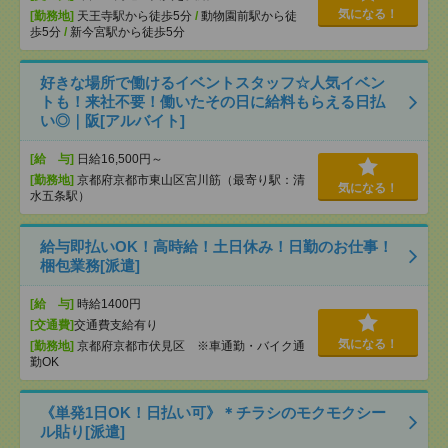
気になる！
[勤務地]
天王寺駅から徒歩5分
/
動物園前駅から徒
歩5分
/
新今宮駅から徒歩5分
好きな場所で働けるイベントスタッフ☆人気イベン
トも！来社不要！働いたその日に給料もらえる日払
い◎｜阪[アルバイト]
[給 与]
日給16,500円～
[勤務地]
京都府京都市東山区宮川筋（最寄り駅：清
気になる！
水五条駅）
給与即払いOK！高時給！土日休み！日勤のお仕事！
梱包業務[派遣]
[給 与]
時給1400円
[交通費]
交通費支給有り
気になる！
[勤務地]
京都府京都市伏見区 ※車通勤・バイク通
勤OK
《単発1日OK！日払い可》＊チラシのモクモクシー
ル貼り[派遣]