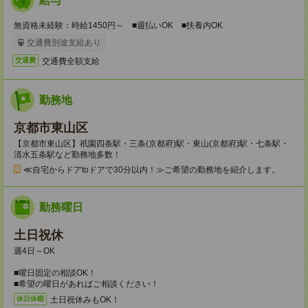
給与
無資格未経験：時給1450円～ ■週払いOK ■扶養内OK
交通費別途支給あり
交通費全額支給
交通費
勤務地
京都市東山区
【京都市東山区】祇園四条駅・三条(京都府)駅・東山(京都府)駅・七条駅・
清水五条駅など勤務地多数！
≪自宅からドアtoドアで30分以内！≫ご希望の勤務地を紹介します。
勤務曜日
土日祝休
週4日～OK
■曜日固定の相談OK！
■希望の曜日があればご相談ください！
土日祝休みもOK！
休日休暇