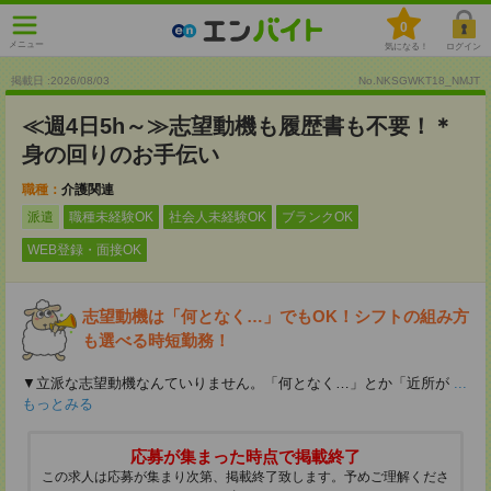
0
メニュー
気になる！
ログイン
掲載日 :2026
/
08
/
03
No.NKSGWKT18_NMJT
≪週4日5h～≫志望動機も履歴書も不要！＊
身の回りのお手伝い
職種：
介護関連
派遣
職種未経験OK
社会人未経験OK
ブランクOK
WEB登録・面接OK
志望動機は「何となく…」でもOK！シフトの組み方
も選べる時短勤務！
▼立派な志望動機なんていりません。「何となく…」とか「近所が
...
もっとみる
応募が集まった時点で掲載終了
この求人は応募が集まり次第、掲載終了致します。予めご理解くださ