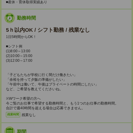
■産休・育休取得実績あり
勤務時間
5ｈ以内OK / シフト勤務 / 残業なし
1日5時間からOK！
■シフト例
(1)8:00～13:00
(2)10:00～15:00
(3)12:00～17:00
「子どもたちが学校に行く間だけ働きたい」
「余裕を持って夕飯の準備がしたい」
「午前中は働いて、午後はプライベートの時間にしたい」
など、ご希望を教えてくださいね。
※Wワーク希望の方へ
今ご覧のお仕事で希望する勤務時間と、もう1つのお仕事の勤務時間。
合計で週40時間を超える場合は応募できません。
残業なし
残業時間
期間