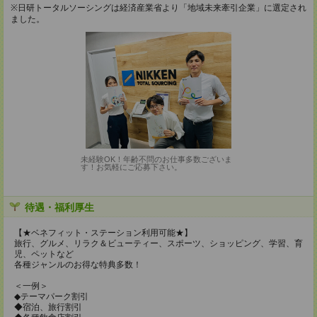
※日研トータルソーシングは経済産業省より「地域未来牽引企業」に選定され
ました。
未経験OK！年齢不問のお仕事多数ございま
す！お気軽にご応募下さい。
待遇・福利厚生
【★ベネフィット・ステーション利用可能★】
旅行、グルメ、リラク＆ビューティー、スポーツ、ショッピング、学習、育
児、ペットなど
各種ジャンルのお得な特典多数！
＜一例＞
◆テーマパーク割引
◆宿泊、旅行割引