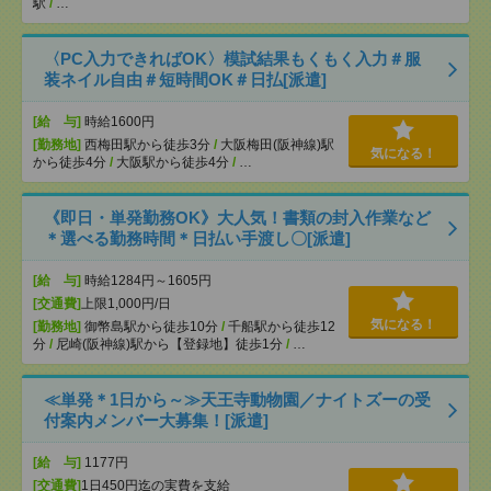
駅
/
…
〈PC入力できればOK〉模試結果もくもく入力＃服
装ネイル自由＃短時間OK＃日払[派遣]
[給 与]
時給1600円
[勤務地]
西梅田駅から徒歩3分
/
大阪梅田(阪神線)駅
気になる！
から徒歩4分
/
大阪駅から徒歩4分
/
…
《即日・単発勤務OK》大人気！書類の封入作業など
＊選べる勤務時間＊日払い手渡し〇[派遣]
[給 与]
時給1284円～1605円
[交通費]
上限1,000円/日
気になる！
[勤務地]
御幣島駅から徒歩10分
/
千船駅から徒歩12
分
/
尼崎(阪神線)駅から【登録地】徒歩1分
/
…
≪単発＊1日から～≫天王寺動物園／ナイトズーの受
付案内メンバー大募集！[派遣]
[給 与]
1177円
[交通費]
1日450円迄の実費を支給