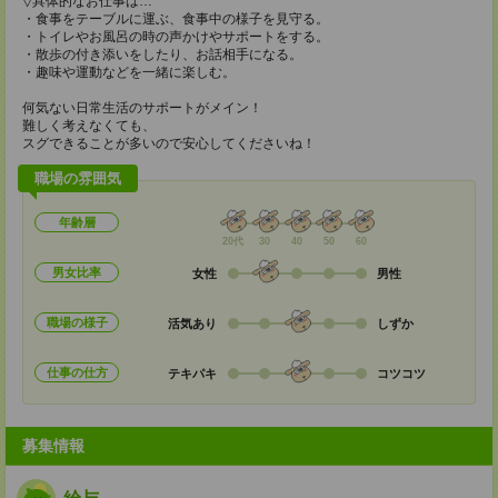
▽具体的なお仕事は…
・食事をテーブルに運ぶ、食事中の様子を見守る。
・トイレやお風呂の時の声かけやサポートをする。
・散歩の付き添いをしたり、お話相手になる。
・趣味や運動などを一緒に楽しむ。
何気ない日常生活のサポートがメイン！
難しく考えなくても、
スグできることが多いので安心してくださいね！
職場の雰囲気
年齢層
20代
30
40
50
60
男女比率
女性
男性
職場の様子
活気あり
しずか
仕事の仕方
テキパキ
コツコツ
募集情報