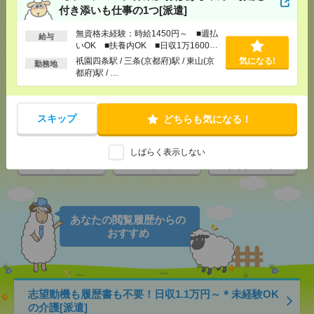
付き添いも仕事の1つ[派遣]
応募ページへ
無資格未経験：時給1450円～ ■週払
給与
いOK ■扶養内OK ■日収1万1600円
以上
祇園四条駅 / 三条(京都府)駅 / 東山(京
気になる!
勤務地
気になる！
電話応募
都府)駅 / …
メール
LINE
スキップ
どちらも気になる！
で送る
で送る
しばらく表示しない
シェア
ツイート
ブックマーク
あなたの閲覧履歴からの
おすすめ
志望動機も履歴書も不要！日収1.1万円～＊未経験OK
の介護[派遣]