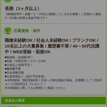
長期（3ヶ月以上）
【積極採用中！急募！】＊1年以上勤務している方が多数！ご応募から最短
2～3日後の就業も相談可能です！
応募資格・条件
職種未経験OK / 社会人未経験OK / ブランクOK /
10名以上の大量募集 / 履歴書不要 / 40～50代活躍
中 / WEB登録・面接OK
■無資格・未経験OK！
■年齢・学歴不問！ブランクOK!
■10名以上採用予定！
■履歴書不要
■社会保険完備
■社員登用あり（紹介予定派遣）
★WEB登録・電話登録OK！支店への来社面談の場合、交通費として【QUO
カード2000円分】プレゼント！
★出張面談に関してもお気軽にご相談ください。
派遣先の概要