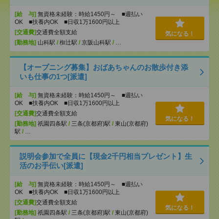
[給 与]
無資格未経験：時給1450円～ ■週払い
OK ■扶養内OK ■日収1万1600円以上
[交通費]
交通費全額支給
気になる！
[勤務地]
山科駅
/
椥辻駅
/
京阪山科駅
/
…
【オープニング募集】おばあちゃんのお散歩付き添
いも仕事の1つ[派遣]
[給 与]
無資格未経験：時給1450円～ ■週払い
OK ■扶養内OK ■日収1万1600円以上
[交通費]
交通費全額支給
気になる！
[勤務地]
祇園四条駅
/
三条(京都府)駅
/
東山(京都府)
駅
/
…
説明会参加で全員に【現金2千円相当プレゼント】生
活のお手伝い[派遣]
[給 与]
無資格未経験：時給1450円～ ■週払い
OK ■扶養内OK ■日収1万1600円以上
[交通費]
交通費全額支給
気になる！
[勤務地]
祇園四条駅
/
三条(京都府)駅
/
東山(京都府)