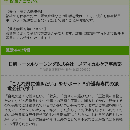
配属先について
【安心・安定の勤務先】
福祉のお仕事のため、景気変動などの影響を受けにくく、現在も積極採用
中。シフト減少などもなく安定して働くことが可能です。
【受動喫煙対策について】
派遣先によって受動喫煙対策が異なります。詳細は職場見学時および条件明
示書にてお伝えいたします！
派遣会社情報
日研トータルソーシング株式会社 メディカルケア事業部
労働者派遣事業許可番号:派13-060060
「こんな風に働きたい」をサポート＊介護職専門の派
遣会社です！
「自宅の近くで働きたい」「収入」「働き方を選びたい」「正社員を目指し
たい」などの希望条件や、仕事上の不満も丁寧にお聞きしてからご紹介する
ので長期でご活躍されている方が多いのが特長です。まずはご希望を聞いた
うえで、ピッタリの求人をご紹介。また安心してお仕事を続けていただくた
め、経験豊富な専任担当者がお仕事開始前はもちろん、お仕事開始後もしっ
かりフォロー。仕事の悩みやそれ以外のことでも不安なことがあればお気軽
にご相談くださいね。