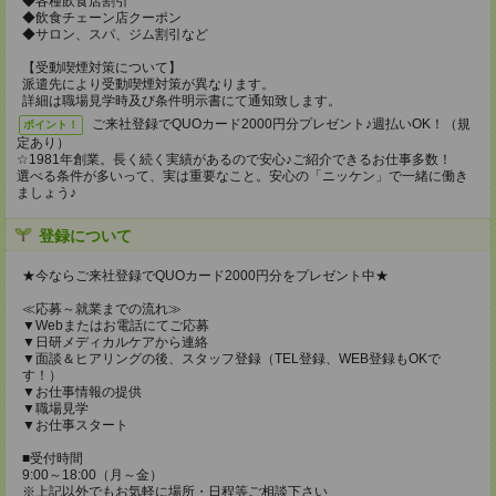
◆各種飲食店割引
◆飲食チェーン店クーポン
◆サロン、スパ、ジム割引など
【受動喫煙対策について】
派遣先により受動喫煙対策が異なります。
詳細は職場見学時及び条件明示書にて通知致します。
ご来社登録でQUOカード2000円分プレゼント♪週払いOK！（規
ポイント！
定あり）
☆1981年創業。長く続く実績があるので安心♪ご紹介できるお仕事多数！
選べる条件が多いって、実は重要なこと。安心の「ニッケン」で一緒に働き
ましょう♪
登録について
★今ならご来社登録でQUOカード2000円分をプレゼント中★
≪応募～就業までの流れ≫
▼Webまたはお電話にてご応募
▼日研メディカルケアから連絡
▼面談＆ヒアリングの後、スタッフ登録（TEL登録、WEB登録もOKで
す！）
▼お仕事情報の提供
▼職場見学
▼お仕事スタート
■受付時間
9:00～18:00（月～金）
※上記以外でもお気軽に場所・日程等ご相談下さい