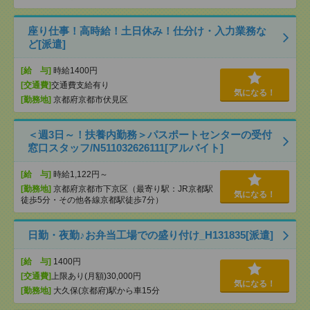
座り仕事！高時給！土日休み！仕分け・入力業務な
ど[派遣]
[給 与]
時給1400円
[交通費]
交通費支給有り
気になる！
[勤務地]
京都府京都市伏見区
＜週3日～！扶養内勤務＞パスポートセンターの受付
窓口スタッフ/N511032626111[アルバイト]
[給 与]
時給1,122円～
[勤務地]
京都府京都市下京区（最寄り駅：JR京都駅
気になる！
徒歩5分・その他各線京都駅徒歩7分）
日勤・夜勤♪お弁当工場での盛り付け_H131835[派遣]
[給 与]
1400円
[交通費]
上限あり(月額)30,000円
気になる！
[勤務地]
大久保(京都府)駅から車15分