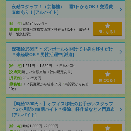
夜勤スタッフ！（京都桂） 週1日からOK！交通費
支給あり！[アルバイト]
[給 与]
日給24,000円～
[勤務地]
京都府京都市西京区桂春日町14-7（最寄り
気になる！
駅：阪急桂駅）
深夜給1589円＊ダンボールを開けて中身を移すだけ
＊未経験OK＊男性活躍中[派遣]
[給 与]
1,271円 ～1,589円 ＊日払いOK
[交通費]
嬉しい全額支給（社内規定あり）
[月収例]
20～25万円
気になる！
[勤務地]
ＪＲ長瀬駅から徒歩15分
/
南巽駅から徒歩
10分
【時給1300円～】オフィス移転のお手伝いスタッフ
＊2か月間の短期バイト＊掃除、軽作業など／門真市
[アルバイト]
[給 与]
時給1,300円～2,000円