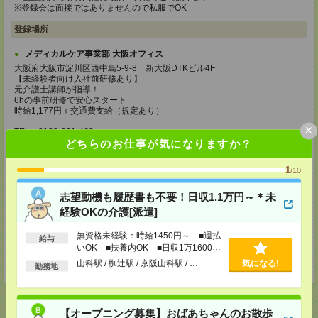
※登録会は面接ではありませんので私服でOK
登録場所
メディカルケア事業部 大阪オフィス
大阪府大阪市淀川区西中島5-9-8 新大阪DTKビル4F
【未経験者向け入社前研修あり】
元介護士講師が指導！
6hの事前研修で安心スタート
時給1,177円＋交通費支給（規定あり）
×
TEL：0120-991-463
どちらのお仕事が気になりますか？
MAIL：
tenshoku@nikken-ts.jp
担当：採用担当
1
/10
メディカルケア事業部 京都オフィス
京都府京都市下京区東塩小路町843番地2 日本生命京都ヤサカビル5F
志望動機も履歴書も不要！日収1.1万円～＊未
TEL：0120-975-927
MAIL：
tenshoku@nikken-ts.jp
経験OKの介護[派遣]
担当：採用担当
無資格未経験：時給1450円～ ■週払
給与
登録交通費
いOK ■扶養内OK ■日収1万1600円
以上
山科駅 / 椥辻駅 / 京阪山科駅 / …
気になる!
★今ならご来社登録でQUOカード2000円分をプレゼント中★
勤務地
【オープニング募集】おばあちゃんのお散歩