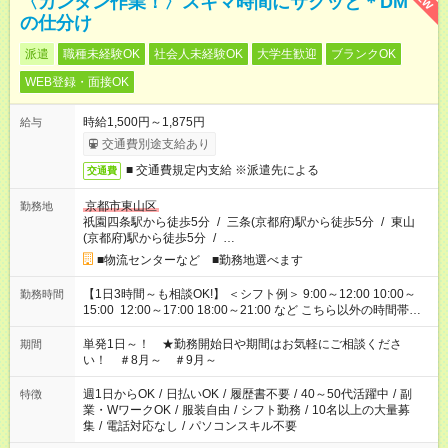
〈カンタン作業！〉スキマ時間にサクッと＊DM
の仕分け
派遣
職種未経験OK
社会人未経験OK
大学生歓迎
ブランクOK
WEB登録・面接OK
時給1,500円～1,875円
給与
交通費別途支給あり
■ 交通費規定内支給 ※派遣先による
交通費
京都市東山区
勤務地
祇園四条駅から徒歩5分
/
三条(京都府)駅から徒歩5分
/
東山
(京都府)駅から徒歩5分
/
…
■物流センターなど ■勤務地選べます
【1日3時間～も相談OK!】 ＜シフト例＞ 9:00～12:00 10:00～
勤務時間
15:00 12:00～17:00 18:00～21:00 など こちら以外の時間帯も
お気軽にご相談ください！
単発1日～！ ★勤務開始日や期間はお気軽にご相談くださ
期間
い！ ＃8月～ ＃9月～
週1日からOK
/
日払いOK
/
履歴書不要
/
40～50代活躍中
/
副
特徴
業・WワークOK
/
服装自由
/
シフト勤務
/
10名以上の大量募
集
/
電話対応なし
/
パソコンスキル不要