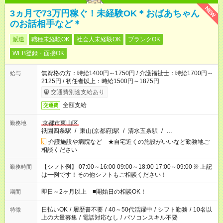
NEW
3ヵ月で73万円稼ぐ！未経験OK＊おばあちゃん
のお話相手など＊
派遣
職種未経験OK
社会人未経験OK
ブランクOK
WEB登録・面接OK
無資格の方：時給1400円～1750円 / 介護福祉士：時給1700円～
給与
2125円 / 初任者以上：時給1500円～1875円
交通費別途支給あり
全額支給
交通費
京都市東山区
勤務地
祇園四条駅
/
東山(京都府)駅
/
清水五条駅
/
…
介護施設や病院など ★自宅近くの施設がいいなど勤務地ご
相談ください
【シフト例】 07:00～16:00 09:00～18:00 17:00～09:00 ※ 上記
勤務時間
は一例です！その他シフトもご相談ください！
即日～2ヶ月以上 ■開始日の相談OK！
期間
日払いOK
/
履歴書不要
/
40～50代活躍中
/
シフト勤務
/
10名以
特徴
上の大量募集
/
電話対応なし
/
パソコンスキル不要