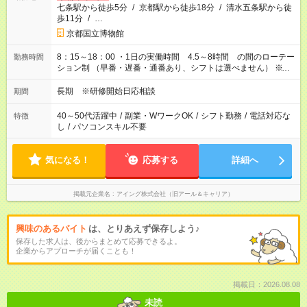
七条駅から徒歩5分
/
京都駅から徒歩18分
/
清水五条駅から徒
歩11分
/
…
京都国立博物館
8：15～18：00 ・1日の実働時間 4.5～8時間 の間のローテー
勤務時間
ション制 （早番・遅番・通番あり、シフトは選べません） ※金
の夜間開館の場合は、20：15までのご勤務をお願いする事がご
ざいます。
長期 ※研修開始日応相談
期間
40～50代活躍中
/
副業・WワークOK
/
シフト勤務
/
電話対応な
特徴
し
/
パソコンスキル不要
気になる！
応募する
詳細へ
掲載元企業名
アイング株式会社（旧アール＆キャリア）
興味のあるバイト
は、とりあえず保存しよう♪
保存した求人は、後からまとめて応募できるよ。
企業からアプローチが届くことも！
掲載日：2026.08.08
未読