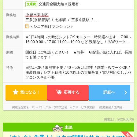
交通費全額支給※規定有
交通費
京都市東山区
勤務地
三条(京都府)駅
/
七条駅
/
三条京阪駅
/
…
＜シニア向けマンション＞
★1日4時間～の時短シフトOK ★スタート時間選べます！ 7:00～
勤務時間
16:00 9:00～17:00 11:00～19:00 など 残業なし！ ※Wワークの
場合、他のお仕事と合わせ週40時間超の就業はご案内できませ
ん ※法令に基づき、週20時間以上勤務は社会保険への加入対象
開始日はご相談ください！ ★急募 ★職場が気に入れば、長期
期間
となります ※労働者派遣法（日雇い派遣の原則禁止）により、
でも働けます！
短時間・短期間の就業はご案内が難しい場合があります
日払いOK
/
履歴書不要
/
40～50代活躍中
/
副業・WワークOK
/
特徴
服装自由
/
シフト勤務
/
10名以上の大量募集
/
電話対応なし
/
パ
ソコンスキル不要
気になる！
応募する
詳細へ
掲載元企業名
マンパワーグループ株式会社 ケアサービス事業部 （医療福祉介護関連）
掲載日：2026.08.06
未読
NEW