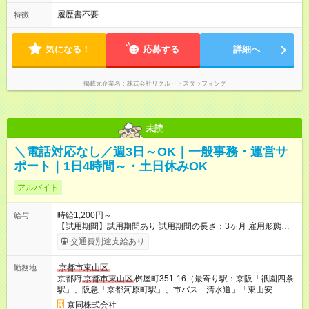
履歴書不要
特徴
気になる！
応募する
詳細へ
掲載元企業名
株式会社リクルートスタッフィング
未読
＼電話対応なし／週3日～OK｜一般事務・運営サ
ポート｜1日4時間～・土日休みOK
アルバイト
時給1,200円～
給与
【試用期間】試用期間あり 試用期間の長さ：3ヶ月 雇用形態、
給与は本採用時と同じです。
交通費別途支給あり
京都市東山区
勤務地
京都府
京都市東山区
桝屋町351-16（最寄り駅：京阪「祇園四条
駅」、阪急「京都河原町駅」、市バス「清水道」「東山安
井」）
京同株式会社