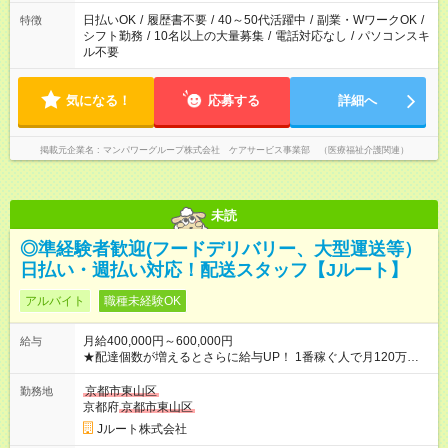
派遣法（日雇い派遣の原則禁止）により、短時間・短期間の就
業はご案内が難しい場合があります
日払いOK
/
履歴書不要
/
40～50代活躍中
/
副業・WワークOK
/
特徴
シフト勤務
/
10名以上の大量募集
/
電話対応なし
/
パソコンスキ
ル不要
気になる！
応募する
詳細へ
掲載元企業名
マンパワーグループ株式会社 ケアサービス事業部 （医療福祉介護関連）
未読
◎準経験者歓迎(フードデリバリー、大型運送等）
日払い・週払い対応！配送スタッフ【Jルート】
アルバイト
職種未経験OK
月給400,000円～600,000円
給与
★配達個数が増えるとさらに給与UP！ 1番稼ぐ人で月120万ほ
ど！ ・主要都市エリア 月収55万円／週5日稼働 月収65万~112
万円／週6日稼働 ・地方郊外エリア 月収40万円／週5日稼働 月
京都市東山区
勤務地
収40万円~50万円／週6日稼働 ＜モデルイメージ＞ ■月収50万
京都府
京都市東山区
円 (27歳男性/江東区在住)※元建築関係 1日150個配達×25日勤務
Jルート株式会社
(日休み) ■月収80万円(43歳男性/墨田区在住)※元営業 1日200個