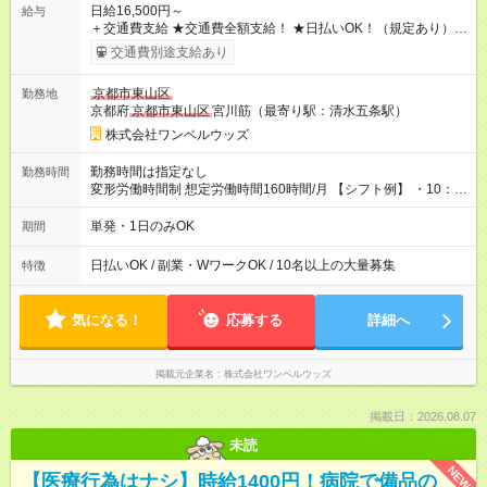
日給16,500円～
給与
＋交通費支給 ★交通費全額支給！ ★日払いOK！（規定あり） ┗
働いたその日に現金GET♪ お仕事後はコンビニATMから 日払
交通費別途支給あり
い分を引き落とせます！ 【試用期間】試用期間なし
京都市東山区
勤務地
京都府
京都市東山区
宮川筋（最寄り駅：清水五条駅）
株式会社ワンベルウッズ
勤務時間は指定なし
勤務時間
変形労働時間制 想定労働時間160時間/月 【シフト例】 ・10：
00～20：00
単発・1日のみOK
期間
日払いOK / 副業・WワークOK / 10名以上の大量募集
特徴
気になる！
応募する
詳細へ
掲載元企業名
株式会社ワンベルウッズ
掲載日：2026.08.07
未読
NEW
【医療行為はナシ】時給1400円！病院で備品の