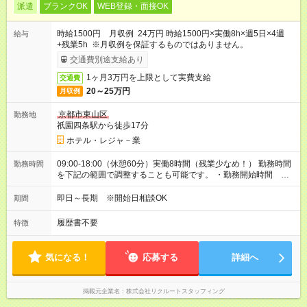
派遣
ブランクOK
WEB登録・面接OK
時給1500円 月収例 24万円 時給1500円×実働8h×週5日×4週
給与
+残業5h ※月収例を保証するものではありません。
交通費別途支給あり
1ヶ月3万円を上限として実費支給
交通費
20～25万円
月収例
京都市東山区
勤務地
祇園四条駅から徒歩17分
ホテル・レジャ－業
09:00-18:00（休憩60分）実働8時間（残業少なめ！） 勤務時間
勤務時間
を下記の範囲で調整することも可能です。 ・勤務開始時間
09:00～10:00 ・勤務終了時間 17:00～18:00 ・実働 06:00～
08:00
即日～長期 ※開始日相談OK
期間
履歴書不要
特徴
気になる！
応募する
詳細へ
掲載元企業名
株式会社リクルートスタッフィング