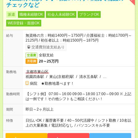
チェックなど
派遣
職種未経験OK
社会人未経験OK
ブランクOK
WEB登録・面接OK
無資格の方：時給1400円～1750円 / 介護福祉士：時給1700円～
給与
2125円 / 初任者以上：時給1500円～1875円
交通費別途支給あり
全額支給
交通費
20～25万円
月収例
京都市東山区
勤務地
祇園四条駅
/
東山(京都府)駅
/
清水五条駅
/
…
病院 ★勤務地選べます！
【シフト例】 07:00～16:00 09:00～18:00 17:00～09:00 ※ 上記
勤務時間
は一例です！その他シフトもご相談ください！
即日～2ヶ月以上
期間
日払いOK
/
履歴書不要
/
40～50代活躍中
/
シフト勤務
/
10名以
特徴
上の大量募集
/
電話対応なし
/
パソコンスキル不要