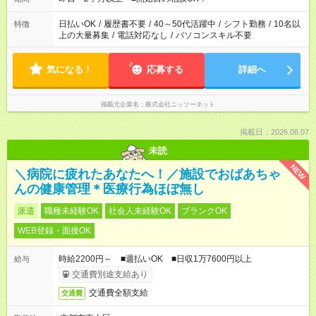
日払いOK
/
履歴書不要
/
40～50代活躍中
/
シフト勤務
/
10名以
特徴
上の大量募集
/
電話対応なし
/
パソコンスキル不要
気になる！
応募する
詳細へ
掲載元企業名
株式会社ニッソーネット
掲載日：2026.08.07
未読
NEW
＼病院に疲れたあなたへ！／施設でおばあちゃ
んの健康管理＊医療行為ほぼ無し
派遣
職種未経験OK
社会人未経験OK
ブランクOK
WEB登録・面接OK
時給2200円～ ■週払いOK ■日収1万7600円以上
給与
交通費別途支給あり
交通費全額支給
交通費