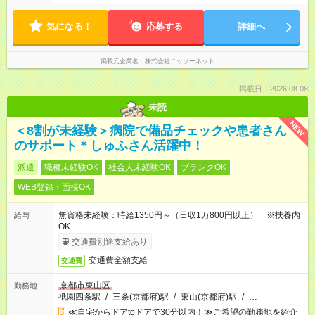
気になる！
応募する
詳細へ
掲載元企業名
株式会社ニッソーネット
掲載日：2026.08.08
未読
NEW
＜8割が未経験＞病院で備品チェックや患者さん
のサポート＊しゅふさん活躍中！
派遣
職種未経験OK
社会人未経験OK
ブランクOK
WEB登録・面接OK
無資格未経験：時給1350円～（日収1万800円以上） ※扶養内
給与
OK
交通費別途支給あり
交通費全額支給
交通費
京都市東山区
勤務地
祇園四条駅
/
三条(京都府)駅
/
東山(京都府)駅
/
…
≪自宅からドアtoドアで30分以内！≫ご希望の勤務地を紹介