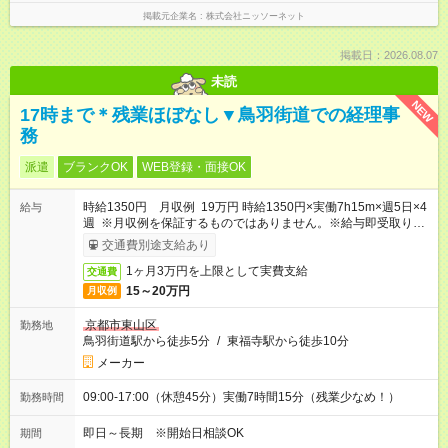
掲載元企業名
株式会社ニッソーネット
掲載日：2026.08.07
未読
NEW
17時まで＊残業ほぼなし▼鳥羽街道での経理事
務
派遣
ブランクOK
WEB登録・面接OK
時給1350円 月収例 19万円 時給1350円×実働7h15m×週5日×4
給与
週 ※月収例を保証するものではありません。※給与即受取りサ
ービス利用可（利用条件有）
交通費別途支給あり
1ヶ月3万円を上限として実費支給
交通費
15～20万円
月収例
京都市東山区
勤務地
鳥羽街道駅から徒歩5分
/
東福寺駅から徒歩10分
メーカー
09:00-17:00（休憩45分）実働7時間15分（残業少なめ！）
勤務時間
即日～長期 ※開始日相談OK
期間