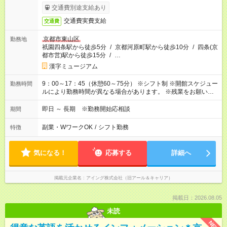
交通費別途支給あり
交通費実費支給
交通費
京都市東山区
勤務地
祇園四条駅から徒歩5分
/
京都河原町駅から徒歩10分
/
四条(京
都市営)駅から徒歩15分
/
…
漢字ミュージアム
9：00～17：45（休憩60～75分） ※シフト制 ※開館スケジュー
勤務時間
ルにより勤務時間が異なる場合があります。 ※残業をお願いす
る場合があります。
即日 ～ 長期 ※勤務開始応相談
期間
副業・WワークOK
/
シフト勤務
特徴
気になる！
応募する
詳細へ
掲載元企業名
アイング株式会社（旧アール＆キャリア）
掲載日：2026.08.05
未読
NEW