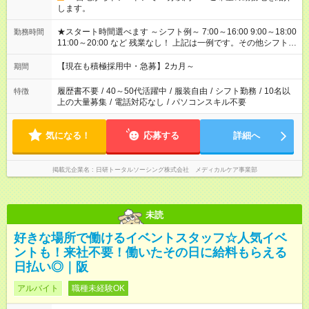
します。
★スタート時間選べます ～シフト例～ 7:00～16:00 9:00～18:00
勤務時間
11:00～20:00 など 残業なし！ 上記は一例です。その他シフトも
ご相談ください。 ※Wワークの場合当社と合わせて法定労働時
間が週40時間を超えなければOK
【現在も積極採用中・急募】2カ月～
期間
履歴書不要
/
40～50代活躍中
/
服装自由
/
シフト勤務
/
10名以
特徴
上の大量募集
/
電話対応なし
/
パソコンスキル不要
気になる！
応募する
詳細へ
掲載元企業名
日研トータルソーシング株式会社 メディカルケア事業部
未読
好きな場所で働けるイベントスタッフ☆人気イベ
ントも！来社不要！働いたその日に給料もらえる
日払い◎｜阪
アルバイト
職種未経験OK