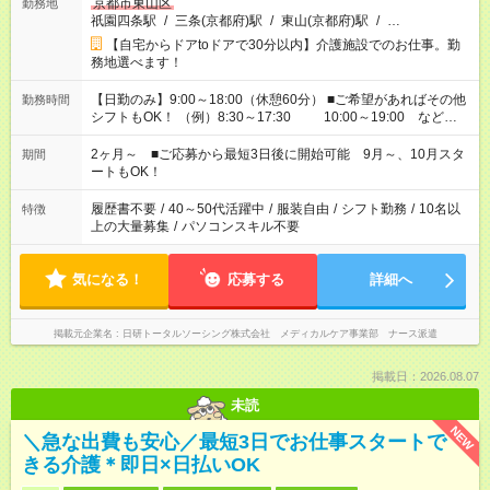
京都市東山区
勤務地
祇園四条駅
/
三条(京都府)駅
/
東山(京都府)駅
/
…
【自宅からドアtoドアで30分以内】介護施設でのお仕事。勤
務地選べます！
【日勤のみ】9:00～18:00（休憩60分） ■ご希望があればその他
勤務時間
シフトもOK！ （例）8:30～17:30 10:00～19:00 など
「家族とお休みを合わせたい」 「できれば残業はしたくない」
など、あなたのご希望に沿ったお仕事をご紹介します！ ※Wワ
2ヶ月～ ■ご応募から最短3日後に開始可能 9月～、10月スタ
期間
ーク希望の方へ 今ご覧のお仕事で希望する勤務時間と、もう1つ
ートもOK！
のお仕事の勤務時間。 合計で週40時間を超える場合は応募でき
ません
履歴書不要
/
40～50代活躍中
/
服装自由
/
シフト勤務
/
10名以
特徴
上の大量募集
/
パソコンスキル不要
気になる！
応募する
詳細へ
掲載元企業名
日研トータルソーシング株式会社 メディカルケア事業部 ナース派遣
掲載日：2026.08.07
未読
NEW
＼急な出費も安心／最短3日でお仕事スタートで
きる介護＊即日×日払いOK