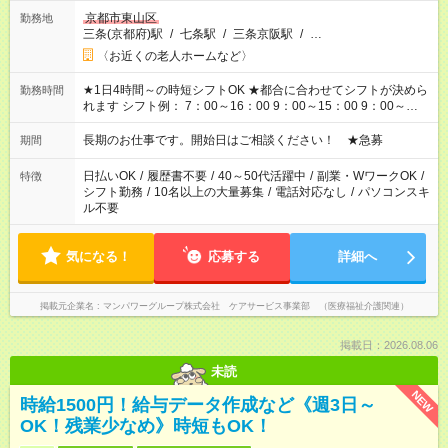
京都市東山区
勤務地
三条(京都府)駅
/
七条駅
/
三条京阪駅
/
…
〈お近くの老人ホームなど〉
★1日4時間～の時短シフトOK ★都合に合わせてシフトが決めら
勤務時間
れます シフト例： 7：00～16：00 9：00～15：00 9：00～
18：00 11：00～20：00 など ※Wワークの場合、他のお仕事と
合わせ週40時間超の就業はご案内できません ※法令に基づき、
長期のお仕事です。開始日はご相談ください！ ★急募
期間
週20時間以上勤務は社会保険への加入対象となります ※労働者
派遣法（日雇い派遣の原則禁止）により、短時間・短期間の就
日払いOK
/
履歴書不要
/
40～50代活躍中
/
副業・WワークOK
/
特徴
業はご案内が難しい場合があります
シフト勤務
/
10名以上の大量募集
/
電話対応なし
/
パソコンスキ
ル不要
気になる！
応募する
詳細へ
掲載元企業名
マンパワーグループ株式会社 ケアサービス事業部 （医療福祉介護関連）
掲載日：2026.08.06
未読
NEW
時給1500円！給与データ作成など《週3日～
OK！残業少なめ》時短もOK！