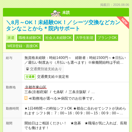
掲載日：2026.08.06
未読
NEW
＼8月～OK！未経験OK！／シーツ交換などカン
タンなことから＊院内サポート
派遣
職種未経験OK
社会人未経験OK
大学生歓迎
ブランクOK
WEB登録・面接OK
無資格未経験：時給1400円～ 経験者：時給1500円～★日払い
給与
／週払い制度あり（月払いも選べます）※稼働開始時は手続き完
了次第のお支払いとなります。
交通費別途支給あり
交通費支給※規定有
交通費
京都市東山区
勤務地
三条(京都府)駅
/
七条駅
/
三条京阪駅
/
…
≪勤務地が選べる≫病院でのお仕事です。
★1日4時間～の時短シフトOK ★都合に合わせてシフトが決めら
勤務時間
れます シフト例： 7：00～16：00 9：00～15：00 9：00～
18：00 11：00～20：00 など ※Wワークの場合、他のお仕事と
合わせ週40時間超の就業はご案内できません ※法令に基づき、
開始日はご相談ください！ ★急募 ★職場が気に入れば、長期
期間
週20時間以上勤務は社会保険への加入対象となります ※労働者
でも働けます！