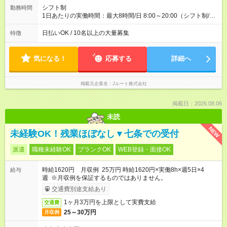
配達×25日勤務(月休み) 【試用期間】試用期間なし
シフト制
勤務時間
1日あたりの実働時間：最大8時間/日 8:00～20:00（シフト制/実
働8時間） ※週5日勤務（場所次第では週4も有り） ※配達状況に
よって時間外での勤務可能性有り ※案件により多少の前後あり
日払いOK / 10名以上の大量募集
特徴
※配達が完了次第、帰社OKです
気になる！
応募する
詳細へ
掲載元企業名
Jルート株式会社
掲載日：2026.08.06
未読
NEW
未経験OK！残業ほぼなし▼七条での受付
派遣
職種未経験OK
ブランクOK
WEB登録・面接OK
時給1620円 月収例 25万円 時給1620円×実働8h×週5日×4
給与
週 ※月収例を保証するものではありません。
交通費別途支給あり
1ヶ月3万円を上限として実費支給
交通費
25～30万円
月収例