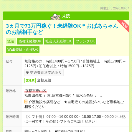
掲載日：2026.08.07
未読
NEW
3ヵ月で73万円稼ぐ！未経験OK＊おばあちゃん
のお話相手など
派遣
職種未経験OK
社会人未経験OK
ブランクOK
WEB登録・面接OK
無資格の方：時給1400円～1750円 / 介護福祉士：時給1700円～
給与
2125円 / 初任者以上：時給1500円～1875円
交通費別途支給あり
全額支給
交通費
京都市東山区
勤務地
祇園四条駅
/
東山(京都府)駅
/
清水五条駅
/
…
介護施設や病院など ★自宅近くの施設がいいなど勤務地ご
相談ください
【シフト例】 07:00～16:00 09:00～18:00 17:00～09:00 ※ 上記
勤務時間
は一例です！その他シフトもご相談ください！
即日～2ヶ月以上 ■開始日の相談OK！
期間