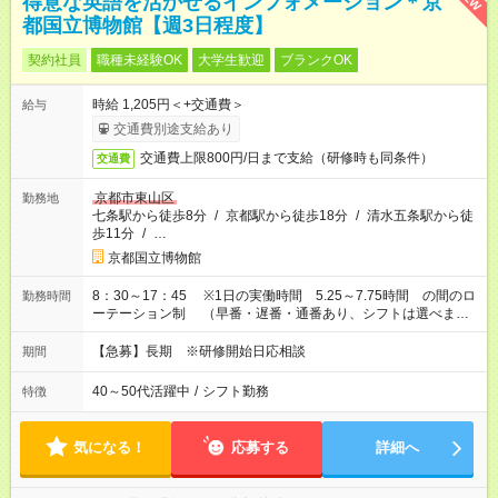
得意な英語を活かせるインフォメーション＊京
都国立博物館【週3日程度】
契約社員
職種未経験OK
大学生歓迎
ブランクOK
時給 1,205円＜+交通費＞
給与
交通費別途支給あり
交通費上限800円/日まで支給（研修時も同条件）
交通費
京都市東山区
勤務地
七条駅から徒歩8分
/
京都駅から徒歩18分
/
清水五条駅から徒
歩11分
/
…
京都国立博物館
8：30～17：45 ※1日の実働時間 5.25～7.75時間 の間のロ
勤務時間
ーテーション制 （早番・遅番・通番あり、シフトは選べませ
ん） ※金の夜間開館の場合は、20：15までのご勤務をお願い
する事がございます。
【急募】長期 ※研修開始日応相談
期間
40～50代活躍中
/
シフト勤務
特徴
気になる！
応募する
詳細へ