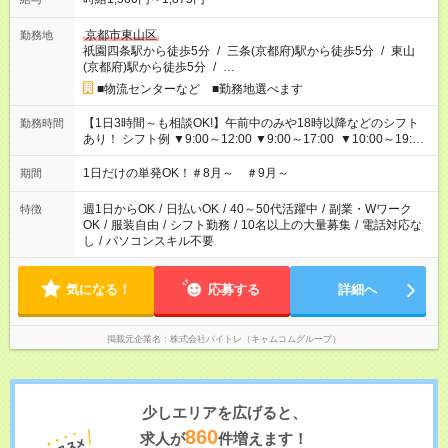
京都市東山区
勤務地
祇園四条駅から徒歩5分
/
三条(京都府)駅から徒歩5分
/
東山
(京都府)駅から徒歩5分
/
…
■物流センターなど ■勤務地選べます
【1日3時間～も相談OK!】午前中のみや18時以降などのシフト
勤務時間
あり！ シフト例 ▼9:00～12:00 ▼9:00～17:00 ▼10:00～19:00
▼18:00～21:00
1日だけの単発OK！＃8月～ ＃9月～
期間
週1日からOK
/
日払いOK
/
40～50代活躍中
/
副業・Wワーク
特徴
OK
/
服装自由
/
シフト勤務
/
10名以上の大量募集
/
電話対応な
し
/
パソコンスキル不要
気になる！
応募する
詳細へ
掲載元企業名
株式会社バイトレ（キャムコムグループ）
少しエリアを広げると、
860
求人が
件増えます！