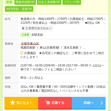
派遣
職種未経験OK
社会人未経験OK
ブランクOK
WEB登録・面接OK
無資格の方：時給1400円～1750円 / 介護福祉士：時給1700円～
給与
2125円 / 初任者以上：時給1500円～1875円 ■日払いOK ■
日収例：1万1200円（時給1400円×8h）
交通費別途支給あり
全額支給
交通費
京都市東山区
勤務地
祇園四条駅
/
東山(京都府)駅
/
清水五条駅
/
…
介護施設 ★自宅近くの施設など、ご希望に合わせてご紹介
いたします！
(1)07:00～16:00 (2)09:00～18:00 (3)17:00～09:00 ※ 上記は一
勤務時間
例です！その他シフトもご相談ください！
即日～2ヶ月以上
期間
日払いOK
/
履歴書不要
/
40～50代活躍中
/
シフト勤務
/
10名以
特徴
上の大量募集
/
電話対応なし
/
パソコンスキル不要
気になる！
応募する
詳細へ