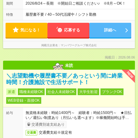
2026/8/24～長期 ※開始日ご相談ください♪ ※8月～OK！
期間
履歴書不要
/
40～50代活躍中
/
シフト勤務
特徴
気になる！
応募する
詳細へ
掲載元企業名
マンパワーグループ株式会社
掲載日：2026.08.06
未読
NEW
＼志望動機や履歴書不要／あっという間に終業
時間！介護施設で生活サポート！
派遣
職種未経験OK
社会人未経験OK
大学生歓迎
ブランクOK
WEB登録・面接OK
無資格未経験：時給1400円～ 経験者：時給1500円～ ★日払
給与
い／週払い制度あり（月払いも選べます）※稼働開始時は手続き
完了次第のお支払いとなります。
交通費別途支給あり
交通費支給※規定有
交通費