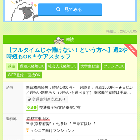
見てみる
掲載日：2026.08.05
未読
NEW
【フルタイムじゃ働けない！という方へ】週2や
時短もOK＊ケアスタッフ
派遣
職種未経験OK
社会人未経験OK
大学生歓迎
ブランクOK
WEB登録・面接OK
無資格未経験：時給1400円～ 経験者：時給1500円～★日払い
給与
／週払い制度あり（月払いも選べます）※稼働開始時は手続き完
了次第のお支払いとなります。
交通費別途支給あり
交通費全額支給※規定有
交通費
京都市東山区
勤務地
三条(京都府)駅
/
七条駅
/
三条京阪駅
/
…
＜シニア向けマンション＞