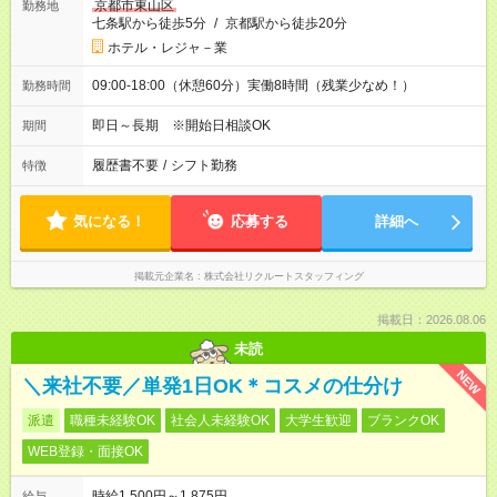
京都市東山区
勤務地
七条駅から徒歩5分
/
京都駅から徒歩20分
ホテル・レジャ－業
09:00-18:00（休憩60分）実働8時間（残業少なめ！）
勤務時間
即日～長期 ※開始日相談OK
期間
履歴書不要
/
シフト勤務
特徴
気になる！
応募する
詳細へ
掲載元企業名
株式会社リクルートスタッフィング
掲載日：2026.08.06
未読
NEW
＼来社不要／単発1日OK＊コスメの仕分け
派遣
職種未経験OK
社会人未経験OK
大学生歓迎
ブランクOK
WEB登録・面接OK
時給1,500円～1,875円
給与