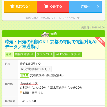
気になる！
応募する
詳細へ
掲載元企業名
株式会社バイトレ（キャムコムグループ）
掲載日：2026.08.06
未読
NEW
時短・日短の相談OK！京都の寺院で電話対応や
データ／車通勤可
派遣
職種未経験OK
ブランクOK
WEB登録・面接OK
時給1350円＋交
給与
交通費別途支給あり
交通費支給(当社規定あり)
交通費
京都市東山区
勤務地
京都駅からバス15分
/
清水五条駅から徒歩10分
財団・社団法人
8:45～17:00
勤務時間