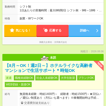
シフト制
勤務時間
1日あたりの実働時間：最大8時間/日 シフト例 ・9時～18時 ・9
時～15時 など
副業・WワークOK
特徴
気になる！
応募する
詳細へ
掲載元企業名
京同株式会社
掲載日：2026.08.06
未読
NEW
【8月～OK！週2日～】ホテルライクな高齢者
マンションで生活サポート＊時短OK
派遣
職種未経験OK
社会人未経験OK
大学生歓迎
ブランクOK
WEB登録・面接OK
無資格未経験：時給1400円～ 経験者：時給1500円～★日払い
給与
／週払い制度あり（月払いも選べます）※稼働開始時は手続き完
了次第のお支払いとなります。
交通費別途支給あり