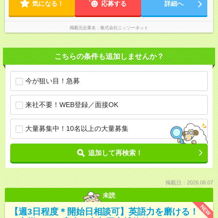
気になる！
応募する
詳細へ
掲載元企業名
株式会社ニッソーネット
こちらの条件も追加しませんか？
今が狙い目！急募
来社不要！WEB登録／面接OK
大量募集中！10名以上の大量募集
追加して再検索！
掲載日：2026.08.07
未読
NEW
【週3日程度＊開始日相談可】英語力を磨ける！