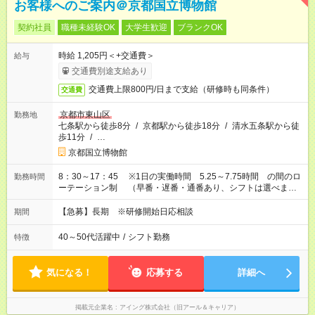
お客様へのご案内＠京都国立博物館
契約社員
職種未経験OK
大学生歓迎
ブランクOK
時給 1,205円＜+交通費＞
給与
交通費別途支給あり
交通費上限800円/日まで支給（研修時も同条件）
交通費
京都市東山区
勤務地
七条駅から徒歩8分
/
京都駅から徒歩18分
/
清水五条駅から徒
歩11分
/
…
京都国立博物館
8：30～17：45 ※1日の実働時間 5.25～7.75時間 の間のロ
勤務時間
ーテーション制 （早番・遅番・通番あり、シフトは選べませ
ん） ※金の夜間開館の場合は、20：15までのご勤務をお願い
する事がございます。
【急募】長期 ※研修開始日応相談
期間
40～50代活躍中
/
シフト勤務
特徴
気になる！
応募する
詳細へ
掲載元企業名
アイング株式会社（旧アール＆キャリア）