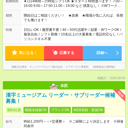
★1日4時間～の時短シフトOK ★スタート時間選べます！ 7:00～
勤務時間
16:00 9:00～17:00 11:00～19:00 など 残業なし！ ※Wワークの
場合、他のお仕事と合わせ週40時間超の就業はご案内できませ
ん ※法令に基づき、週20時間以上勤務は社会保険への加入対象
開始日はご相談ください！ ★急募 ★職場が気に入れば、長期
期間
となります ※労働者派遣法（日雇い派遣の原則禁止）により、
でも働けます！
短時間・短期間の就業はご案内が難しい場合があります
日払いOK
/
履歴書不要
/
40～50代活躍中
/
副業・WワークOK
/
特徴
服装自由
/
シフト勤務
/
10名以上の大量募集
/
電話対応なし
/
パ
ソコンスキル不要
気になる！
応募する
詳細へ
掲載元企業名
マンパワーグループ株式会社 ケアサービス事業部 （医療福祉介護関連）
掲載日：2026.08.05
未読
NEW
漢字ミュージアム リーダー・サブリーダー候補
募集！
契約社員
職種未経験OK
ブランクOK
WEB登録・面接OK
時給1,200円～＜+交通費＞ ※ご経験により決定します ※研修
給与
同条件