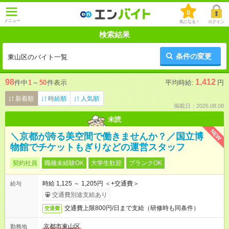
0
メニュー
気になる！
ログイン
検索結果
条件の変更
東山区のバイト一覧
98
1,412
件中
1
～
50
件表示
平均時給:
円
新着順
時給順
人気順
掲載日：2026.08.08
未読
NEW
＼京都が誇る美空間で働きませんか？／国立博
物館でチケットもぎりなどの運営スタッフ
契約社員
職種未経験OK
大学生歓迎
ブランクOK
時給 1,125 ～ 1,205円 ＜+交通費＞
給与
交通費別途支給あり
交通費上限800円/日まで支給（研修時も同条件）
交通費
京都市東山区
勤務地