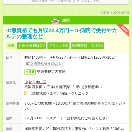
掲載元企業名
アイング株式会社（旧アール＆キャリア）
掲載日：2026.08.05
未読
NEW
≪無資格でも月収22.4万円～≫病院で受付やカ
ルテの整理など
派遣
社会人未経験OK
ブランクOK
WEB登録・面接OK
時給1400円～ ■月収22.4万円～（日収1万1200円×20日）
給与
交通費別途支給あり
交通費規定内支給
交通費
京都市東山区
勤務地
祇園四条駅
/
三条(京都府)駅
/
東山(京都府)駅
/
…
【勤務地選べます】病院・クリニック
8:00～17:00 9:00～18:00など ※ご希望の時間帯をご相談くださ
勤務時間
い。
2ヶ月～OK ※スタート日はお気軽にご相談ください！
期間
履歴書不要
/
40～50代活躍中
/
服装自由
/
シフト勤務
/
10名以
特徴