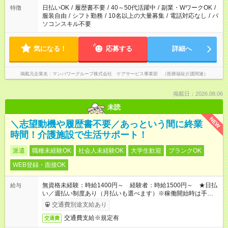
日払いOK
/
履歴書不要
/
40～50代活躍中
/
副業・WワークOK
/
特徴
服装自由
/
シフト勤務
/
10名以上の大量募集
/
電話対応なし
/
パ
ソコンスキル不要
気になる！
応募する
詳細へ
掲載元企業名
マンパワーグループ株式会社 ケアサービス事業部 （医療福祉介護関連）
掲載日：2026.08.06
未読
NEW
＼志望動機や履歴書不要／あっという間に終業
時間！介護施設で生活サポート！
派遣
職種未経験OK
社会人未経験OK
大学生歓迎
ブランクOK
WEB登録・面接OK
無資格未経験：時給1400円～ 経験者：時給1500円～ ★日払
給与
い／週払い制度あり（月払いも選べます）※稼働開始時は手続き
完了次第のお支払いとなります。
交通費別途支給あり
交通費支給※規定有
交通費