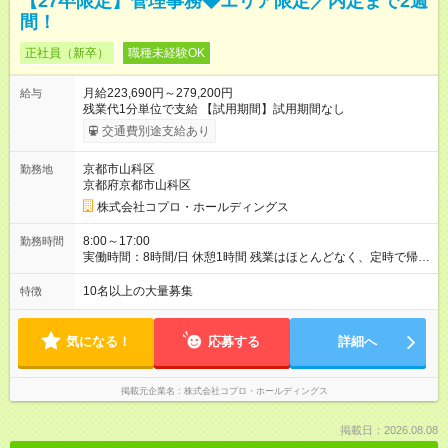
【27卒限定】管理事務◆エリア限定／内定まで2週
間！
正社員（新卒）
職種未経験OK
月給223,690円～279,200円
給与
残業代1分単位で支給 【試用期間】試用期間なし
交通費別途支給あり
京都市山科区
勤務地
京都府京都市山科区
株式会社コプロ・ホールディングス
8:00～17:00
勤務時間
実働時間：8時間/日 休憩1時間 残業はほとんどなく、定時で帰れ
る日が多い働き方です。 毎日の業務は進捗管理や事務が中心な
ので、 「今日やるべき仕事」が終われば、自然と区切りをつけ
10名以上の大量募集
特徴
やすいのが特長。 突発的な対応も少なく、無理をさせない働き
方を大切にしています。
気になる！
応募する
詳細へ
掲載元企業名
株式会社コプロ・ホールディングス
掲載日：2026.08.08