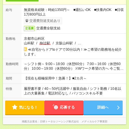
無資格未経験：時給1350円～ ■週払いOK ■扶養内OK ■日収
給与
1万800円以上
交通費別途支給あり
交通費全額支給
交通費
京都市山科区
勤務地
山科駅
/
椥辻駅
/
京阪山科駅
/
…
≪自宅からドアtoドアで30分以内！≫ご希望の勤務地を紹介
します。
～シフト例～ 9:00～18:00（休憩60分） 7:00～16:00（休憩60
勤務時間
分） 10:00～19:00（休憩60分） ※Wワーク希望の方へ 今ご覧の
お仕事で希望する勤務時間と、もう1つのお仕事の勤務時間の合
計が 週40時間を超えなければOKです。
【現在も積極採用中！急募！】■2カ月～
期間
履歴書不要
/
40～50代活躍中
/
服装自由
/
シフト勤務
/
10名以
特徴
上の大量募集
/
電話対応なし
/
パソコンスキル不要
気になる！
応募する
詳細へ
掲載元企業名
日研トータルソーシング株式会社 メディカルケア事業部