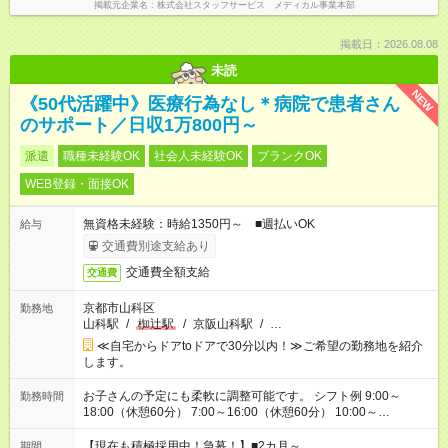
掲載元企業名
株式会社スタッフサービス メディカル事業本部
掲載日：2026.08.08
未読
NEW
《50代活躍中》医療行為なし＊病院で患者さん
のサポート／日収1万800円～
派遣
職種未経験OK
社会人未経験OK
ブランクOK
WEB登録・面接OK
無資格未経験：時給1350円～ ■週払いOK
給与
交通費別途支給あり
交通費全額支給
交通費
京都市山科区
勤務地
山科駅
/
椥辻駅
/
京阪山科駅
/
…
≪自宅からドアtoドアで30分以内！≫ご希望の勤務地を紹介
します。
お子さんの予定にも柔軟に調整可能です。 シフト例 9:00～
勤務時間
18:00（休憩60分） 7:00～16:00（休憩60分） 10:00～
19:00（休憩60分） ※Wワーク希望の方へ 今ご覧のお仕事で希
望する勤務時間と、もう1つのお仕事の勤務時間の合計が 週40
【現在も積極採用中！急募！】■2カ月～
期間