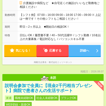
介護施設や病院など ★自宅近くの施設がいいなど勤務地ご
相談ください
【シフト例】 07:00～16:00 09:00～18:00 17:00～09:00 ※ 上記
勤務時間
は一例です！その他シフトもご相談ください！
即日～2ヶ月以上 ■開始日の相談OK！
期間
日払いOK
/
履歴書不要
/
40～50代活躍中
/
シフト勤務
/
10名以
特徴
上の大量募集
/
電話対応なし
/
パソコンスキル不要
気になる！
応募する
詳細へ
掲載元企業名
株式会社ニッソーネット
掲載日：2026.08.07
未読
NEW
説明会参加で全員に【現金2千円相当プレゼン
ト】病院で患者さんの生活サポート
派遣
職種未経験OK
社会人未経験OK
ブランクOK
WEB登録・面接OK