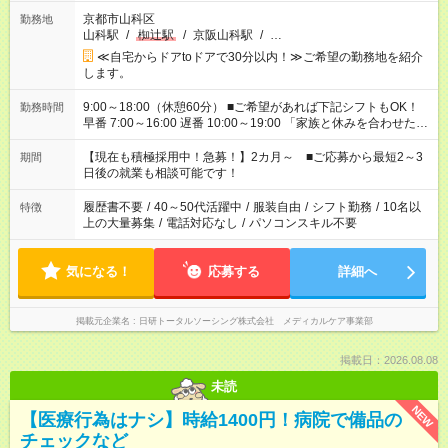
京都市山科区
勤務地
山科駅
/
椥辻駅
/
京阪山科駅
/
…
≪自宅からドアtoドアで30分以内！≫ご希望の勤務地を紹介
します。
9:00～18:00（休憩60分） ■ご希望があれば下記シフトもOK！
勤務時間
早番 7:00～16:00 遅番 10:00～19:00 「家族と休みを合わせた
い」 「余裕を持って夕飯の準備がしたい」 「できれば残業はし
たくない」 など、ご希望を教えてくださいね。 ※Wワーク希望
【現在も積極採用中！急募！】2カ月～ ■ご応募から最短2～3
期間
の方へ 今ご覧のお仕事で希望する勤務時間と、もう1つのお仕事
日後の就業も相談可能です！
の勤務時間。 合計で週40時間を超える場合は応募できません。
履歴書不要
/
40～50代活躍中
/
服装自由
/
シフト勤務
/
10名以
特徴
上の大量募集
/
電話対応なし
/
パソコンスキル不要
気になる！
応募する
詳細へ
掲載元企業名
日研トータルソーシング株式会社 メディカルケア事業部
掲載日：2026.08.08
未読
NEW
【医療行為はナシ】時給1400円！病院で備品の
チェックなど