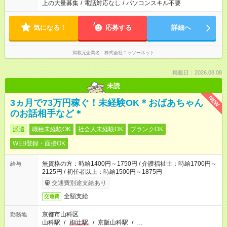
上の大量募集
/
電話対応なし
/
パソコンスキル不要
気になる！
応募する
詳細へ
掲載元企業名
株式会社ニッソーネット
掲載日：2026.08.08
未読
NEW
3ヵ月で73万円稼ぐ！未経験OK＊おばあちゃん
のお話相手など＊
派遣
職種未経験OK
社会人未経験OK
ブランクOK
WEB登録・面接OK
無資格の方：時給1400円～1750円 / 介護福祉士：時給1700円～
給与
2125円 / 初任者以上：時給1500円～1875円
交通費別途支給あり
全額支給
交通費
京都市山科区
勤務地
山科駅
/
椥辻駅
/
京阪山科駅
/
…