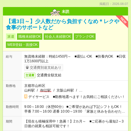
掲載日：2026.08.07
未読
NEW
【週3日～】少人数だから負担すくなめ＊レクや
食事のサポートなど
派遣
職種未経験OK
社会人未経験OK
ブランクOK
WEB登録・面接OK
無資格未経験：時給1450円～ ■週払いOK ■扶養内OK ■日収
給与
1万1600円以上
交通費別途支給あり
交通費全額支給
交通費
京都市山科区
勤務地
山科駅
/
椥辻駅
/
京阪山科駅
/
…
デイサービス ■勤務地選べます！お気軽にご相談ください！
9:00～18:00（休憩60分） ■ご希望があれば下記シフトもOK！
勤務時間
早番 7:00～16:00 遅番 10:00～19:00 「家族と休みを合わせた
い」 「余裕を持って夕飯の準備がしたい」 「できれば残業はし
たくない」 など、ご希望を教えてくださいね。 ※Wワーク希望
【現在も積極採用中！急募！】2カ月～ ■ご応募から最短2～3
期間
の方へ 今ご覧のお仕事で希望する勤務時間と、もう1つのお仕事
日後の就業も相談可能です！
の勤務時間。 合計で週40時間を超える場合は応募できません。