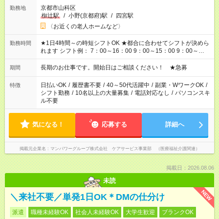
京都市山科区
勤務地
椥辻駅
/
小野(京都府)駅
/
四宮駅
〈お近くの老人ホームなど〉
★1日4時間～の時短シフトOK ★都合に合わせてシフトが決めら
勤務時間
れます シフト例： 7：00～16：00 9：00～15：00 9：00～
18：00 11：00～20：00 など ※Wワークの場合、他のお仕事と
合わせ週40時間超の就業はご案内できません ※法令に基づき、
長期のお仕事です。開始日はご相談ください！ ★急募
期間
週20時間以上勤務は社会保険への加入対象となります ※労働者
派遣法（日雇い派遣の原則禁止）により、短時間・短期間の就
日払いOK
/
履歴書不要
/
40～50代活躍中
/
副業・WワークOK
/
特徴
業はご案内が難しい場合があります
シフト勤務
/
10名以上の大量募集
/
電話対応なし
/
パソコンスキ
ル不要
気になる！
応募する
詳細へ
掲載元企業名
マンパワーグループ株式会社 ケアサービス事業部 （医療福祉介護関連）
掲載日：2026.08.06
未読
NEW
＼来社不要／単発1日OK＊DMの仕分け
派遣
職種未経験OK
社会人未経験OK
大学生歓迎
ブランクOK