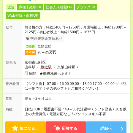
派遣
職種未経験OK
社会人未経験OK
ブランクOK
WEB登録・面接OK
無資格の方：時給1400円～1750円 / 介護福祉士：時給1700円～
給与
2125円 / 初任者以上：時給1500円～1875円
交通費別途支給あり
全額支給
交通費
20～25万円
月収例
京都市山科区
勤務地
山科駅
/
椥辻駅
/
京阪山科駅
/
…
病院 ★勤務地選べます！
【シフト例】 07:00～16:00 09:00～18:00 17:00～09:00 ※ 上記
勤務時間
は一例です！その他シフトもご相談ください！
即日～2ヶ月以上
期間
日払いOK
/
履歴書不要
/
40～50代活躍中
/
シフト勤務
/
10名以
特徴
上の大量募集
/
電話対応なし
/
パソコンスキル不要
気になる！
応募する
詳細へ