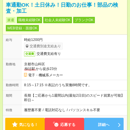
車通勤OK！土日休み！日勤のお仕事！部品の検
査・加工
派遣
職種未経験OK
社会人未経験OK
ブランクOK
WEB登録・面接OK
時給1200円
給与
交通費別途支給あり
交通費支給有り
交通費
京都市山科区
勤務地
椥辻駅
から徒歩23分
電子・機械系メーカー
8:15～17:15 ※表記のうち実働8時間です。
勤務時間
長期【ご応募から1週間以内(最短2日目)のスピード就業が可能】
期間
即日～
履歴書不要
/
電話対応なし
/
パソコンスキル不要
特徴
気になる！
応募する
詳細へ