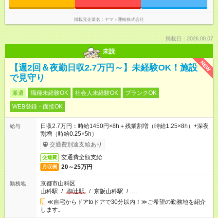
掲載元企業名
ヤマト運輸株式会社
掲載日：2026.08.07
未読
NEW
【週2回＆夜勤日収2.7万円～】未経験OK！施設
で見守り
派遣
職種未経験OK
社会人未経験OK
ブランクOK
WEB登録・面接OK
日収2.7万円：時給1450円×8h＋残業割増（時給1.25×8h）+深夜
給与
割増（時給0.25×5h）
交通費別途支給あり
交通費全額支給
交通費
20～25万円
月収例
京都市山科区
勤務地
山科駅
/
椥辻駅
/
京阪山科駅
/
…
≪自宅からドアtoドアで30分以内！≫ご希望の勤務地を紹介
します。