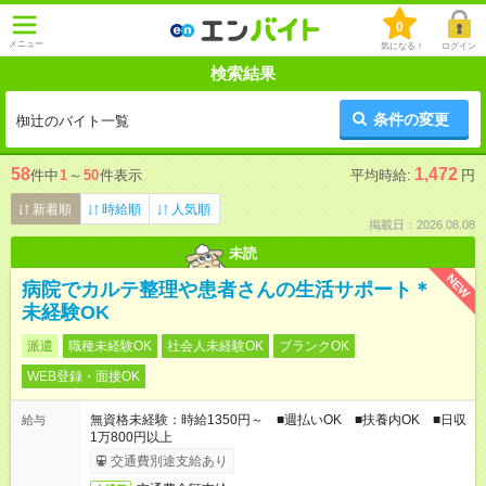
0
メニュー
気になる！
ログイン
検索結果
条件の変更
椥辻のバイト一覧
58
1,472
件中
1
～
50
件表示
平均時給:
円
新着順
時給順
人気順
掲載日：2026.08.08
未読
NEW
病院でカルテ整理や患者さんの生活サポート＊
未経験OK
派遣
職種未経験OK
社会人未経験OK
ブランクOK
WEB登録・面接OK
無資格未経験：時給1350円～ ■週払いOK ■扶養内OK ■日収
給与
1万800円以上
交通費別途支給あり