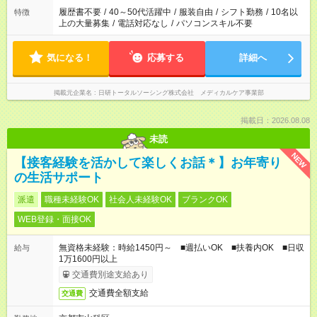
履歴書不要
/
40～50代活躍中
/
服装自由
/
シフト勤務
/
10名以
特徴
上の大量募集
/
電話対応なし
/
パソコンスキル不要
気になる！
応募する
詳細へ
掲載元企業名
日研トータルソーシング株式会社 メディカルケア事業部
掲載日：2026.08.08
未読
NEW
【接客経験を活かして楽しくお話＊】お年寄り
の生活サポート
派遣
職種未経験OK
社会人未経験OK
ブランクOK
WEB登録・面接OK
無資格未経験：時給1450円～ ■週払いOK ■扶養内OK ■日収
給与
1万1600円以上
交通費別途支給あり
交通費全額支給
交通費