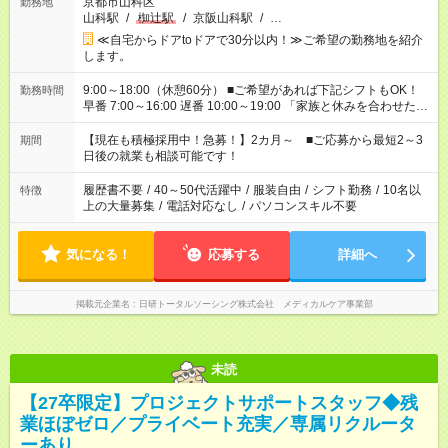
京都市山科区
勤務地
山科駅
/
椥辻駅
/
京阪山科駅
/
…
≪自宅からドアtoドアで30分以内！≫ご希望の勤務地を紹介
します。
9:00～18:00（休憩60分） ■ご希望があれば下記シフトもOK！
勤務時間
早番 7:00～16:00 遅番 10:00～19:00 「家族と休みを合わせた
い」 「余裕を持って夕飯の準備がしたい」 「できれば残業はし
たくない」 など、ご希望を教えてくださいね。 ※Wワーク希望
【現在も積極採用中！急募！】2カ月～ ■ご応募から最短2～3
期間
の方へ 今ご覧のお仕事で希望する勤務時間と、もう1つのお仕事
日後の就業も相談可能です！
の勤務時間。 合計で週40時間を超える場合は応募できません。
履歴書不要
/
40～50代活躍中
/
服装自由
/
シフト勤務
/
10名以
特徴
上の大量募集
/
電話対応なし
/
パソコンスキル不要
気になる！
応募する
詳細へ
掲載元企業名
日研トータルソーシング株式会社 メディカルケア事業部
未読
【27卒限定】プロジェクトサポートスタッフ◆残
業ほぼゼロ／プライベート充実／専属リクルータ
ーあり