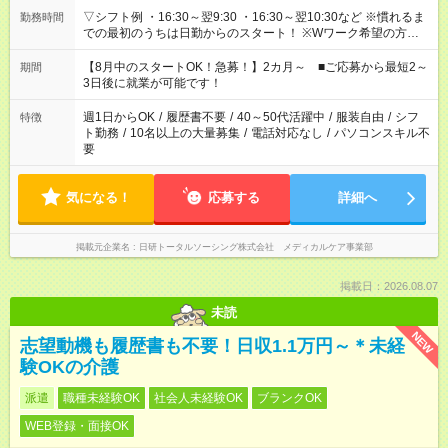
▽シフト例 ・16:30～翌9:30 ・16:30～翌10:30など ※慣れるま
勤務時間
での最初のうちは日勤からのスタート！ ※Wワーク希望の方へ
今ご覧のお仕事で希望する勤務時間と、もう1つのお仕事の勤務
時間。 合計で週40時間を超える場合は応募できません。
【8月中のスタートOK！急募！】2カ月～ ■ご応募から最短2～
期間
3日後に就業が可能です！
週1日からOK
/
履歴書不要
/
40～50代活躍中
/
服装自由
/
シフ
特徴
ト勤務
/
10名以上の大量募集
/
電話対応なし
/
パソコンスキル不
要
気になる！
応募する
詳細へ
掲載元企業名
日研トータルソーシング株式会社 メディカルケア事業部
掲載日：2026.08.07
未読
NEW
志望動機も履歴書も不要！日収1.1万円～＊未経
験OKの介護
派遣
職種未経験OK
社会人未経験OK
ブランクOK
WEB登録・面接OK