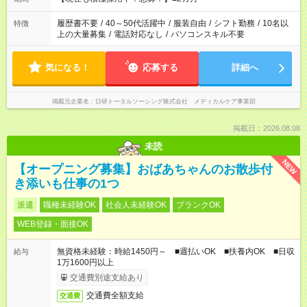
時間を超えなければOKです。
履歴書不要
/
40～50代活躍中
/
服装自由
/
シフト勤務
/
10名以
特徴
上の大量募集
/
電話対応なし
/
パソコンスキル不要
気になる！
応募する
詳細へ
掲載元企業名
日研トータルソーシング株式会社 メディカルケア事業部
掲載日：2026.08.08
未読
NEW
【オープニング募集】おばあちゃんのお散歩付
き添いも仕事の1つ
派遣
職種未経験OK
社会人未経験OK
ブランクOK
WEB登録・面接OK
無資格未経験：時給1450円～ ■週払いOK ■扶養内OK ■日収
給与
1万1600円以上
交通費別途支給あり
交通費全額支給
交通費