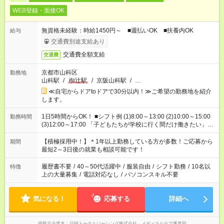
WEB登録・面接OK
無資格未経験：時給1450円～ ■週払いOK ■扶養内OK
給与
交通費別途支給あり
交通費全額支給
交通費
京都市山科区
勤務地
山科駅
/
椥辻駅
/
京阪山科駅
/
…
≪自宅からドアtoドアで30分以内！≫ご希望の勤務地を紹介
します。
1日5時間からOK！ ■シフト例 (1)8:00～13:00 (2)10:00～15:00
勤務時間
(3)12:00～17:00 「子どもたちが学校に行く間だけ働きたい」
「余裕を持って夕飯の準備がしたい」 「午前中は働いて、午後
はプライベートの時間にしたい」 など、ご希望を教えてくださ
【積極採用中！】＊1年以上勤務している方が多数！ご応募から
期間
いね。 ※Wワーク希望の方へ 今ご覧のお仕事で希望する勤務時
最短2～3日後の就業も相談可能です！
間と、もう1つのお仕事の勤務時間。 合計で週40時間を超える
場合は応募できません。
履歴書不要
/
40～50代活躍中
/
服装自由
/
シフト勤務
/
10名以
特徴
上の大量募集
/
電話対応なし
/
パソコンスキル不要
気になる！
応募する
詳細へ
掲載元企業名
日研トータルソーシング株式会社 メディカルケア事業部