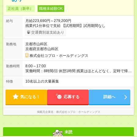
正社員（新卒）
職種未経験OK
月給223,690円～279,200円
給与
残業代1分単位で支給 【試用期間】試用期間なし
交通費別途支給あり
京都市山科区
勤務地
京都府京都市山科区
株式会社コプロ・ホールディングス
8:00～17:00
勤務時間
実働時間：8時間/日 休憩1時間 残業はほとんどなく、定時で帰れ
る日が多い働き方です。 毎日の業務は進捗管理や事務が中心な
ので、 「今日やるべき仕事」が終われば、自然と区切りをつけ
10名以上の大量募集
特徴
やすいのが特長。 突発的な対応も少なく、無理をさせない働き
方を大切にしています。
気になる！
応募する
詳細へ
掲載元企業名
株式会社コプロ・ホールディングス
未読