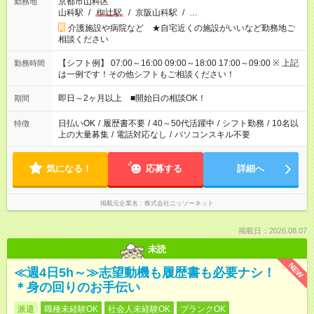
京都市山科区
勤務地
山科駅
/
椥辻駅
/
京阪山科駅
/
…
介護施設や病院など ★自宅近くの施設がいいなど勤務地ご
相談ください
【シフト例】 07:00～16:00 09:00～18:00 17:00～09:00 ※ 上記
勤務時間
は一例です！その他シフトもご相談ください！
即日～2ヶ月以上 ■開始日の相談OK！
期間
日払いOK
/
履歴書不要
/
40～50代活躍中
/
シフト勤務
/
10名以
特徴
上の大量募集
/
電話対応なし
/
パソコンスキル不要
気になる！
応募する
詳細へ
掲載元企業名
株式会社ニッソーネット
掲載日：2026.08.07
未読
NEW
≪週4日5h～≫志望動機も履歴書も必要ナシ！
＊身の回りのお手伝い
派遣
職種未経験OK
社会人未経験OK
ブランクOK