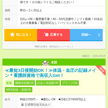
例です！その他シフトもご相談ください！
即日～2ヶ月以上
期間
日払いOK
/
履歴書不要
/
40～50代活躍中
/
シフト勤務
/
10名以
特徴
上の大量募集
/
電話対応なし
/
パソコンスキル不要
気になる！
応募する
詳細へ
掲載元企業名
株式会社ニッソーネット
掲載日：2026.08.08
未読
NEW
≪最短3日後開始OK！≫体温・血圧の記録メイ
ン＊看護師資格で高収入Get！
派遣
職種未経験OK
社会人未経験OK
ブランクOK
WEB登録・面接OK
時給2200円～ ■週払いOK ■日収1万7600円以上
給与
交通費別途支給あり