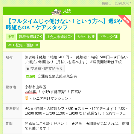
掲載日：2026.08.07
未読
NEW
【フルタイムじゃ働けない！という方へ】週2や
時短もOK＊ケアスタッフ
派遣
職種未経験OK
社会人未経験OK
大学生歓迎
ブランクOK
WEB登録・面接OK
無資格未経験：時給1400円～ 経験者：時給1500円～★日払い
給与
／週払い制度あり（月払いも選べます）※稼働開始時は手続き完
了次第のお支払いとなります。
交通費別途支給あり
交通費全額支給※規定有
交通費
京都市山科区
勤務地
椥辻駅
/
小野(京都府)駅
/
四宮駅
＜シニア向けマンション＞
★1日4時間～の時短シフトOK ★スタート時間選べます！ 7:00～
勤務時間
16:00 9:00～17:00 11:00～19:00 など 残業なし！ ※Wワークの
場合、他のお仕事と合わせ週40時間超の就業はご案内できませ
ん ※法令に基づき、週20時間以上勤務は社会保険への加入対象
開始日はご相談ください！ ★急募 ★職場が気に入れば、長期
期間
となります ※労働者派遣法（日雇い派遣の原則禁止）により、
でも働けます！
短時間・短期間の就業はご案内が難しい場合があります