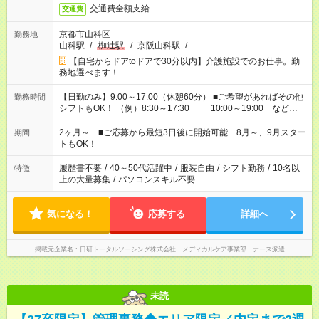
交通費全額支給
交通費
京都市山科区
勤務地
山科駅
/
椥辻駅
/
京阪山科駅
/
…
【自宅からドアtoドアで30分以内】介護施設でのお仕事。勤
務地選べます！
【日勤のみ】9:00～17:00（休憩60分） ■ご希望があればその他
勤務時間
シフトもOK！ （例）8:30～17:30 10:00～19:00 など
「家族とお休みを合わせたい」 「できれば残業はしたくない」
など、あなたのご希望に沿ったお仕事をご紹介します！ ※Wワ
2ヶ月～ ■ご応募から最短3日後に開始可能 8月～、9月スター
期間
ーク希望の方へ 今ご覧のお仕事で希望する勤務時間と、もう1つ
トもOK！
のお仕事の勤務時間。 合計で週40時間を超える場合は応募でき
ません
履歴書不要
/
40～50代活躍中
/
服装自由
/
シフト勤務
/
10名以
特徴
上の大量募集
/
パソコンスキル不要
気になる！
応募する
詳細へ
掲載元企業名
日研トータルソーシング株式会社 メディカルケア事業部 ナース派遣
未読