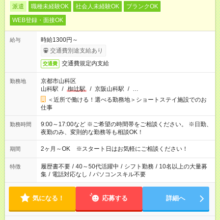
派遣
職種未経験OK
社会人未経験OK
ブランクOK
WEB登録・面接OK
時給1300円～
給与
交通費別途支給あり
交通費規定内支給
交通費
京都市山科区
勤務地
山科駅
/
椥辻駅
/
京阪山科駅
/
…
＜近所で働ける！選べる勤務地＞ショートステイ施設でのお
仕事
9:00～17:00など ※ご希望の時間帯をご相談ください。 ※日勤、
勤務時間
夜勤のみ、変則的な勤務等も相談OK！
2ヶ月～OK ※スタート日はお気軽にご相談ください！
期間
履歴書不要
/
40～50代活躍中
/
シフト勤務
/
10名以上の大量募
特徴
集
/
電話対応なし
/
パソコンスキル不要
気になる！
応募する
詳細へ