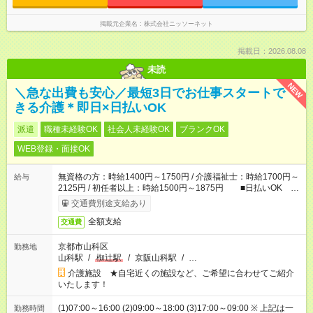
掲載元企業名
株式会社ニッソーネット
掲載日：2026.08.08
未読
NEW
＼急な出費も安心／最短3日でお仕事スタートで
きる介護＊即日×日払いOK
派遣
職種未経験OK
社会人未経験OK
ブランクOK
WEB登録・面接OK
無資格の方：時給1400円～1750円 / 介護福祉士：時給1700円～
給与
2125円 / 初任者以上：時給1500円～1875円 ■日払いOK ■
日収例：1万1200円（時給1400円×8h）
交通費別途支給あり
全額支給
交通費
京都市山科区
勤務地
山科駅
/
椥辻駅
/
京阪山科駅
/
…
介護施設 ★自宅近くの施設など、ご希望に合わせてご紹介
いたします！
(1)07:00～16:00 (2)09:00～18:00 (3)17:00～09:00 ※ 上記は一
勤務時間