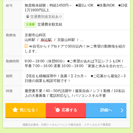
無資格未経験：時給1450円～ ■週払いOK ■扶養内OK ■日収
給与
1万1600円以上
交通費別途支給あり
交通費全額支給
交通費
京都市山科区
勤務地
山科駅
/
椥辻駅
/
京阪山科駅
/
…
≪自宅からドアtoドアで30分以内！≫ご希望の勤務地を紹介
します。
9:00～18:00（休憩60分） ■ご希望があれば下記シフトもOK！
勤務時間
早番 7:00～16:00 遅番 10:00～19:00 「家族と休みを合わせた
い」 「余裕を持って夕飯の準備がしたい」 「できれば残業はし
たくない」 など、ご希望を教えてくださいね。 ※Wワーク希望
【現在も積極採用中！急募！】2カ月～ ■ご応募から最短2～3
期間
の方へ 今ご覧のお仕事で希望する勤務時間と、もう1つのお仕事
日後の就業も相談可能です！
の勤務時間。 合計で週40時間を超える場合は応募できません。
履歴書不要
/
40～50代活躍中
/
服装自由
/
シフト勤務
/
10名以
特徴
上の大量募集
/
電話対応なし
/
パソコンスキル不要
気になる！
応募する
詳細へ
掲載元企業名
日研トータルソーシング株式会社 メディカルケア事業部