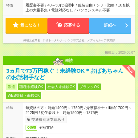
履歴書不要
/
40～50代活躍中
/
服装自由
/
シフト勤務
/
10名以
特徴
上の大量募集
/
電話対応なし
/
パソコンスキル不要
気になる！
応募する
詳細へ
掲載元企業名
日研トータルソーシング株式会社 メディカルケア事業部
掲載日：2026.08.07
未読
NEW
3ヵ月で73万円稼ぐ！未経験OK＊おばあちゃん
のお話相手など
派遣
職種未経験OK
社会人未経験OK
ブランクOK
WEB登録・面接OK
無資格の方：時給1400円～1750円 / 介護福祉士：時給1700円～
給与
2125円 / 初任者以上：時給1500円～1875円
交通費別途支給あり
全額支給
交通費