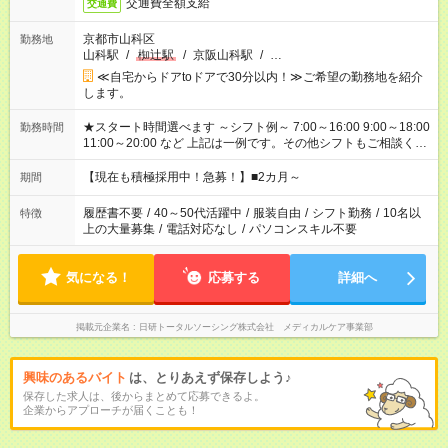
交通費全額支給
交通費
京都市山科区
勤務地
山科駅
/
椥辻駅
/
京阪山科駅
/
…
≪自宅からドアtoドアで30分以内！≫ご希望の勤務地を紹介
します。
★スタート時間選べます ～シフト例～ 7:00～16:00 9:00～18:00
勤務時間
11:00～20:00 など 上記は一例です。その他シフトもご相談くだ
さい。 ※Wワークの場合当社と合わせて法定労働時間が週40時
間を超えなければOK
【現在も積極採用中！急募！】■2カ月～
期間
履歴書不要
/
40～50代活躍中
/
服装自由
/
シフト勤務
/
10名以
特徴
上の大量募集
/
電話対応なし
/
パソコンスキル不要
気になる！
応募する
詳細へ
掲載元企業名
日研トータルソーシング株式会社 メディカルケア事業部
興味のあるバイト
は、とりあえず保存しよう♪
保存した求人は、後からまとめて応募できるよ。
企業からアプローチが届くことも！