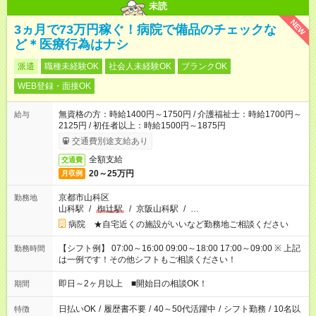
未読
NEW
3ヵ月で73万円稼ぐ！病院で備品のチェックな
ど＊医療行為はナシ
派遣
職種未経験OK
社会人未経験OK
ブランクOK
WEB登録・面接OK
無資格の方：時給1400円～1750円 / 介護福祉士：時給1700円～
給与
2125円 / 初任者以上：時給1500円～1875円
交通費別途支給あり
全額支給
交通費
20～25万円
月収例
京都市山科区
勤務地
山科駅
/
椥辻駅
/
京阪山科駅
/
…
病院 ★自宅近くの施設がいいなど勤務地ご相談ください
【シフト例】 07:00～16:00 09:00～18:00 17:00～09:00 ※ 上記
勤務時間
は一例です！その他シフトもご相談ください！
即日～2ヶ月以上 ■開始日の相談OK！
期間
日払いOK
/
履歴書不要
/
40～50代活躍中
/
シフト勤務
/
10名以
特徴