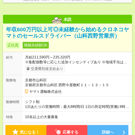
未読
年収600万円以上可◎未経験から始めるクロネコヤ
マトのセールスドライバー（山科西野営業所）
正社員
職種未経験OK
月給211,590円～235,320円
給与
※集配個数等に応じた追加インセンティブあり ※地域手当は居住
地によって異なる 加えて、インセンティブ・超勤手当・通勤手
交通費別途支給あり
当・扶養手当など各種手当が充実しています。 【試用期間】試
用期間あり 試用期間の長さ：9ヶ月 雇用形態、給与は本採用時
京都市山科区
勤務地
と同じです。
京都府京都市山科区 西野今屋敷町１１－１３－１５
ヤマト運輸株式会社
シフト制
勤務時間
1日あたりの実働時間：最大8時間/日 1日の所定時間(実働) 8時
間 週所定40時間 月間所定時間 165時間（残業時間25時間程
度） 年間所定時間 1，976時間（残業時間300時間程度） 【シ
10名以上の大量募集
特徴
フト例】 8:00~19:00／8:00~21:00など 休憩60分 ※就業時間は
勤務交番表(シフト制／15日締め)により定める ※法定労働時間に
よる管理
気になる！
応募する
詳細へ