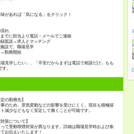
興味があれば「気になる」をクリック！
の流れ
日までに担当より電話・メールでご連絡
登録面談→求人とマッチング
の施設で、職場見学
定→勤務開始
職場見学したい」、「不安だからまずは電話で相談だけ」もも
です。
安定の勤務先】
仕事のため、景気変動などの影響を受けにくく、現在も積極採
フト減少などもなく安定して働くことが可能です。
煙対策について】
よって受動喫煙対策が異なります。詳細は職場見学時および条
にてお伝えいたします！