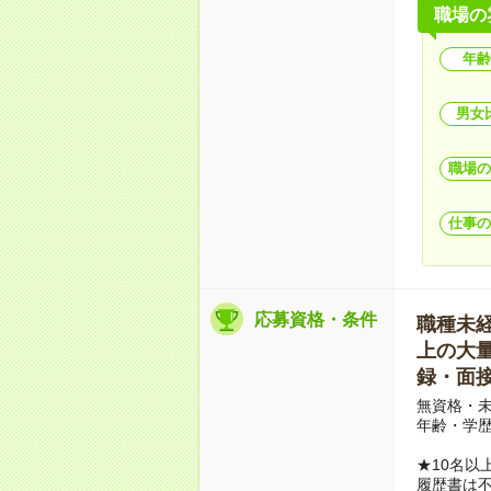
職場の
年齢
男女
職場の
仕事の
応募資格・条件
職種未経験
上の大量募
録・面接
無資格・未
年齢・学歴
★10名以
履歴書は