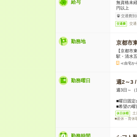
給与
無資格未経
円以上
交通費別
交通
交通費
勤務地
京都市
【京都市東
駅・清水
≪自宅か
勤務曜日
週2～3 
週3日～（
■曜日固定
■希望の曜
土
休日休暇
■産休・育休
勤務時間