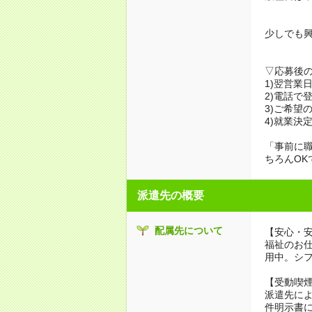
少しでも
▽応募後
1)翌営業
2)電話で
3)ご希望
4)就業決
「事前に
ちろんOK
派遣先の概要
配属先について
【安心・
福祉のお
用中。シ
【受動喫
派遣先に
件明示書