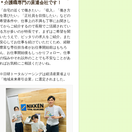
＊介護職専門の派遣会社です！
「自宅の近くで働きたい」「収入」「働き方
を選びたい」「正社員を目指したい」などの
希望条件や、仕事上の不満も丁寧にお聞きし
てからご紹介するので長期でご活躍されてい
る方が多いのが特長です。まずはご希望を聞
いたうえで、ピッタリの求人をご紹介。また
安心してお仕事を続けていただくため、経験
豊富な専任担当者がお仕事開始前はもちろ
ん、お仕事開始後もしっかりフォロー。仕事
の悩みやそれ以外のことでも不安なことがあ
ればお気軽にご相談くださいね。
※日研トータルソーシングは経済産業省より
「地域未来牽引企業」に選定されました。