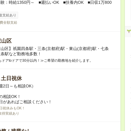
験：時給1350円～ ■週払いOK ■扶養内OK ■日収1万800
途支給あり
費全額支給
東山区
山区】祇園四条駅・三条(京都府)駅・東山(京都府)駅・七条
五条駅など勤務地多数！
らドアtoドアで30分以内！≫ご希望の勤務地を紹介します。
/ 土日祝休
週2日～も相談OK）
の相談OK！
日があればご相談ください！
日祝休みもOK！
取得実績あり