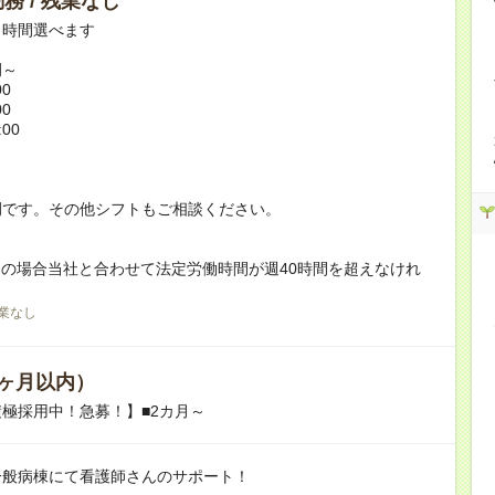
務 / 残業なし
ト時間選べます
例～
00
00
:00
例です。その他シフトもご相談ください。
の場合当社と合わせて法定労働時間が週40時間を超えなけれ
業なし
ヶ月以内）
極採用中！急募！】■2カ月～
一般病棟にて看護師さんのサポート！