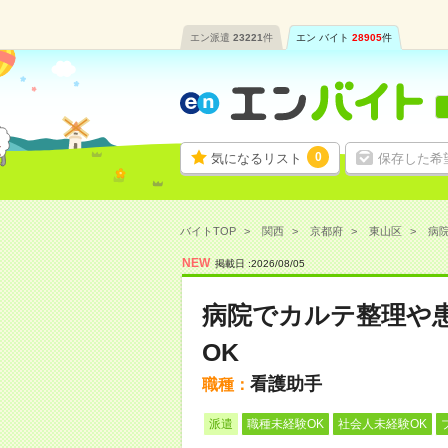
エン派遣
23221
件
エン バイト
28905
件
0
気になるリスト
保存した希
バイトTOP
関西
京都府
東山区
病院
NEW
掲載日 :
2026
/
08
/
05
病院でカルテ整理や
OK
看護助手
職種：
派遣
職種未経験OK
社会人未経験OK