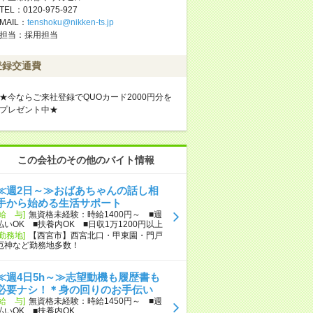
TEL：0120-975-927
MAIL：
tenshoku@nikken-ts.jp
担当：採用担当
登録交通費
★今ならご来社登録でQUOカード2000円分を
プレゼント中★
この会社のその他のバイト情報
≪週2日～≫おばあちゃんの話し相
手から始める生活サポート
[給 与]
無資格未経験：時給1400円～ ■週
払いOK ■扶養内OK ■日収1万1200円以上
[勤務地]
【西宮市】西宮北口・甲東園・門戸
厄神など勤務地多数！
≪週4日5h～≫志望動機も履歴書も
必要ナシ！＊身の回りのお手伝い
[給 与]
無資格未経験：時給1450円～ ■週
払いOK ■扶養内OK