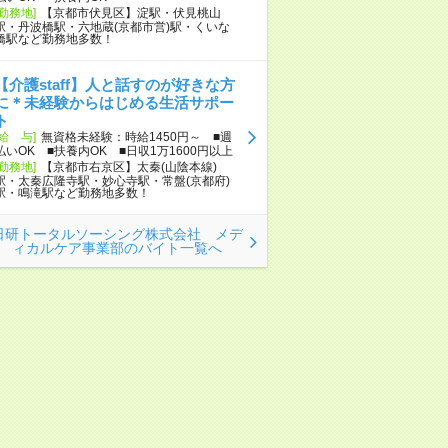
[勤務地]
【京都市伏見区】淀駅・伏見桃山
駅・丹波橋駅・六地蔵(京都市営)駅・くいな
橋駅など勤務地多数！
【介護staff】人と話すのが好きな方
に＊未経験からはじめる生活サポー
ト
[給 与]
無資格未経験：時給1450円～ ■週
払いOK ■扶養内OK ■日収1万1600円以上
[勤務地]
【京都市右京区】太秦(山陰本線)
駅・太秦広隆寺駅・妙心寺駅・常盤(京都府)
駅・鳴滝駅など勤務地多数！
日研トータルソーシング株式会社 メデ
ィカルケア事業部のバイト一覧へ