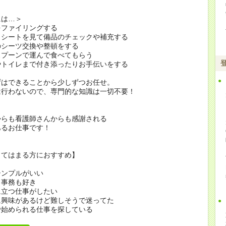
には…＞
をファイリングする
クシートを見て備品のチェックや補充する
のシーツ交換や整頓をする
スプーンで運んで食べてもらう
やトイレまで付き添ったりお手伝いをする
ずはできることから少しずつお任せ。
は行わないので、専門的な知識は一切不要！
からも看護師さんからも感謝される
あるお仕事です！
当てはまる方におすすめ】
シンプルがいい
も事務も好き
に立つ仕事がしたい
に興味があるけど難しそうで迷ってた
で始められる仕事を探している