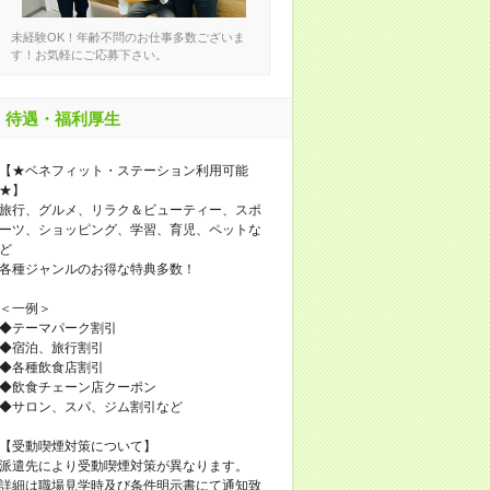
未経験OK！年齢不問のお仕事多数ございま
す！お気軽にご応募下さい。
待遇・福利厚生
【★ベネフィット・ステーション利用可能
★】
旅行、グルメ、リラク＆ビューティー、スポ
ーツ、ショッピング、学習、育児、ペットな
ど
各種ジャンルのお得な特典多数！
＜一例＞
◆テーマパーク割引
◆宿泊、旅行割引
◆各種飲食店割引
◆飲食チェーン店クーポン
◆サロン、スパ、ジム割引など
【受動喫煙対策について】
派遣先により受動喫煙対策が異なります。
詳細は職場見学時及び条件明示書にて通知致