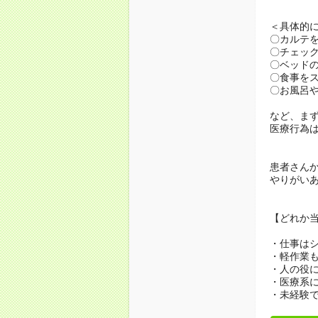
＜具体的
〇カルテ
〇チェッ
〇ベッド
〇食事を
〇お風呂
など、ま
医療行為
患者さん
やりがい
【どれか
・仕事は
・軽作業
・人の役
・医療系
・未経験