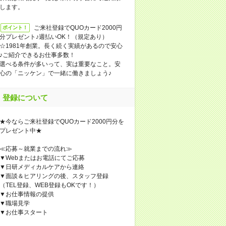
します。
ご来社登録でQUOカード2000円
ポイント！
分プレゼント♪週払いOK！（規定あり）
☆1981年創業。長く続く実績があるので安心
♪ご紹介できるお仕事多数！
選べる条件が多いって、実は重要なこと。安
心の「ニッケン」で一緒に働きましょう♪
登録について
★今ならご来社登録でQUOカード2000円分を
プレゼント中★
≪応募～就業までの流れ≫
▼Webまたはお電話にてご応募
▼日研メディカルケアから連絡
▼面談＆ヒアリングの後、スタッフ登録
（TEL登録、WEB登録もOKです！）
▼お仕事情報の提供
▼職場見学
▼お仕事スタート