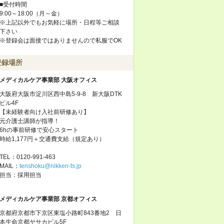
■受付時間
9:00～18:00（月～金）
※上記以外でもお気軽に場所・日程等ご相談
下さい
※登録会は面接ではありませんので私服でOK
登録場所
メディカルケア事業部 大阪オフィス
大阪府大阪市淀川区西中島5-9-8 新大阪DTK
ビル4F
【未経験者向け入社前研修あり】
元介護士講師が指導！
6hの事前研修で安心スタート
時給1,177円＋交通費支給（規定あり）
TEL：0120-991-463
MAIL：
tenshoku@nikken-ts.jp
担当：採用担当
メディカルケア事業部 京都オフィス
京都府京都市下京区東塩小路町843番地2 日
本生命京都ヤサカビル5F