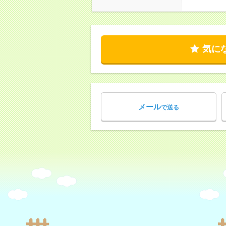
気に
メール
で送る