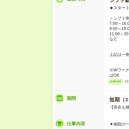
シフト勤
★スター
～シフト
7:00～16:
9:00～18:
11:00～20
など
上記は一
※Wワーク
ばOK
残
残業時間
期間
短期（3
【現在も積
仕事内容
▼病院の