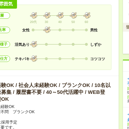
雰囲気
層
20代
30
40
50
60
比率
女性
男性
様子
活気あり
しずか
仕方
テキパキ
コツコツ
OK / 社会人未経験OK / ブランクOK / 10名以
集 / 履歴書不要 / 40～50代活躍中 / WEB登
OK
経験OK
不問 ブランクOK
上採用予定
不要です。