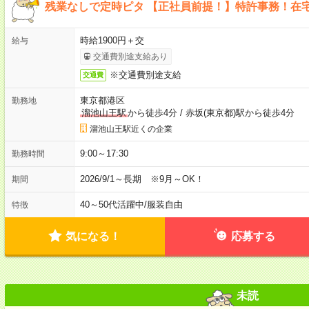
残業なしで定時ピタ 【正社員前提！】特許事務！在
時給1900円＋交
給与
交通費別途支給あり
※交通費別途支給
交通費
東京都港区
勤務地
溜池山王駅
から徒歩4分
/
赤坂(東京都)駅から徒歩4分
溜池山王駅近くの企業
9:00～17:30
勤務時間
2026/9/1～長期 ※9月～OK！
期間
40～50代活躍中
/
服装自由
特徴
気になる！
応募する
未読