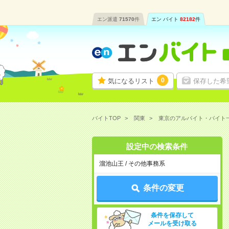
エン派遣
71570
件
エン バイト
82182
件
0
気になるリスト
保存した希
バイトTOP
関東
東京のアルバイト・バイト
設定中の検索条件
溜池山王 / その他事務系
条件の変更
条件を保存して
メールを受け取る