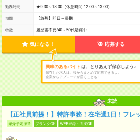
★9:30～18:00（休憩時間 12:00～13:00）
勤務時間
【急募】即日～長期
期間
履歴書不要
/
40～50代活躍中
特徴
気になる！
応募する
興味のあるバイト
は、とりあえず保存しよう♪
保存した求人は、後からまとめて応募できるよ。
企業からアプローチが届くことも！
未読
【正社員前提！】特許事務！在宅週1日！フレッ
紹介予定派遣
ブランクOK
WEB登録・面接OK