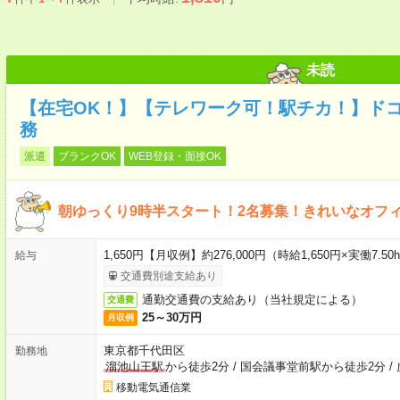
未読
【在宅OK！】【テレワーク可！駅チカ！】ド
務
派遣
ブランクOK
WEB登録・面接OK
朝ゆっくり9時半スタート！2名募集！きれいなオフ
1,650円【月収例】約276,000円（時給1,650円×実働7.5
給与
交通費別途支給あり
通勤交通費の支給あり（当社規定による）
交通費
25～30万円
月収例
東京都千代田区
勤務地
溜池山王駅
から徒歩2分
/
国会議事堂前駅から徒歩2分
/
移動電気通信業