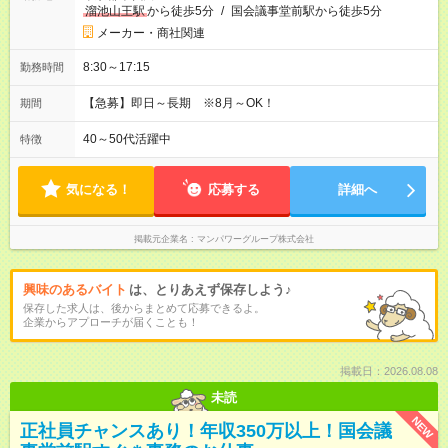
溜池山王駅
から徒歩5分
/
国会議事堂前駅から徒歩5分
メーカー・商社関連
8:30～17:15
勤務時間
【急募】即日～長期 ※8月～OK！
期間
40～50代活躍中
特徴
気になる！
応募する
詳細へ
掲載元企業名
マンパワーグループ株式会社
興味のあるバイト
は、とりあえず保存しよう♪
保存した求人は、後からまとめて応募できるよ。
企業からアプローチが届くことも！
掲載日：2026.08.08
未読
NEW
正社員チャンスあり！年収350万以上！国会議