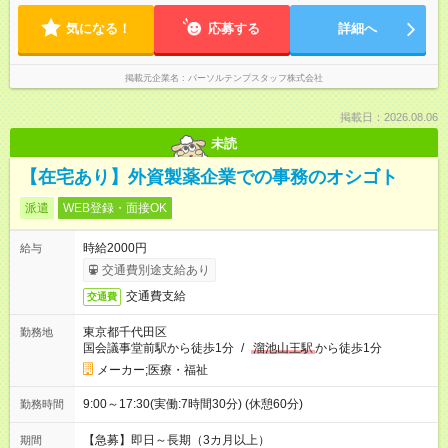
気になる！
応募する
詳細へ
掲載元企業名
パーソルテンプスタッフ株式会社
掲載日：2026.08.06
未読
【在宅あり】外資製薬企業での事務のオシゴト
派遣
WEB登録・面接OK
時給2000円
給与
交通費別途支給あり
交通費支給
交通費
東京都千代田区
勤務地
国会議事堂前駅から徒歩1分
/
溜池山王駅
から徒歩1分
メーカー;医療・福祉
9:00～17:30(実働:7時間30分) (休憩60分)
勤務時間
【急募】即日～長期（3カ月以上）
期間