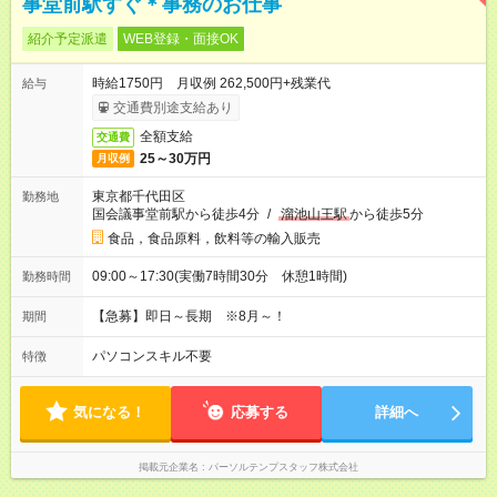
事堂前駅すぐ＊事務のお仕事
紹介予定派遣
WEB登録・面接OK
時給1750円 月収例 262,500円+残業代
給与
交通費別途支給あり
全額支給
交通費
25～30万円
月収例
東京都千代田区
勤務地
国会議事堂前駅から徒歩4分
/
溜池山王駅
から徒歩5分
食品，食品原料，飲料等の輸入販売
09:00～17:30(実働7時間30分 休憩1時間)
勤務時間
【急募】即日～長期 ※8月～！
期間
パソコンスキル不要
特徴
気になる！
応募する
詳細へ
掲載元企業名
パーソルテンプスタッフ株式会社