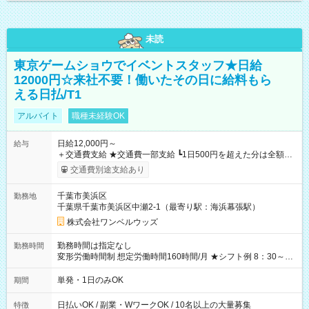
未読
東京ゲームショウでイベントスタッフ★日給
12000円☆来社不要！働いたその日に給料もら
える日払/T1
アルバイト
職種未経験OK
日給12,000円～
給与
＋交通費支給 ★交通費一部支給 ┗1日500円を超えた分は全額支
給！ ※往復500円以内の方は自己負担となります ★日払いOK！
交通費別途支給あり
（規定あり） ┗働いたその日に現金GET♪ お仕事後はコンビニ
ATMから 日払い分を引き落とせます！ 【試用期間】試用期間
千葉市美浜区
勤務地
なし
千葉県千葉市美浜区中瀬2-1（最寄り駅：海浜幕張駅）
株式会社ワンベルウッズ
勤務時間は指定なし
勤務時間
変形労働時間制 想定労働時間160時間/月 ★シフト例 8：30～
19：00
単発・1日のみOK
期間
日払いOK / 副業・WワークOK / 10名以上の大量募集
特徴