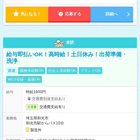
気になる！
応募する
詳細へ
未読
給与即払いOK！高時給！土日休み！出荷準備・
洗浄
派遣
職種未経験OK
社会人未経験OK
ブランクOK
WEB登録・面接OK
時給1600円
給与
交通費別途支給あり
交通費支給有り
交通費
埼玉県和光市
勤務地
和光市駅からバス10分
製造外