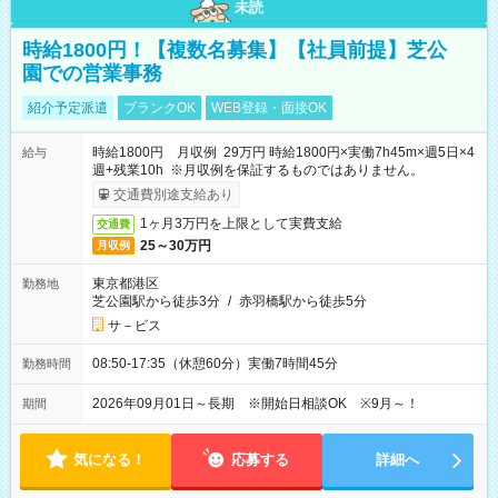
未読
時給1800円！【複数名募集】【社員前提】芝公
園での営業事務
紹介予定派遣
ブランクOK
WEB登録・面接OK
時給1800円 月収例 29万円 時給1800円×実働7h45m×週5日×4
給与
週+残業10h ※月収例を保証するものではありません。
交通費別途支給あり
1ヶ月3万円を上限として実費支給
交通費
25～30万円
月収例
東京都港区
勤務地
芝公園駅から徒歩3分
/
赤羽橋駅から徒歩5分
サ－ビス
08:50-17:35（休憩60分）実働7時間45分
勤務時間
2026年09月01日～長期 ※開始日相談OK ※9月～！
期間
気になる！
応募する
詳細へ