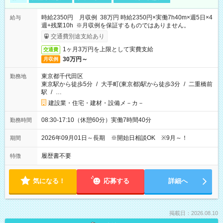
時給2350円 月収例 38万円 時給2350円×実働7h40m×週5日×4
給与
週+残業10h ※月収例を保証するものではありません。
交通費別途支給あり
1ヶ月3万円を上限として実費支給
交通費
30万円～
月収例
東京都千代田区
勤務地
東京駅から徒歩5分
/
大手町(東京都)駅から徒歩3分
/
二重橋前
駅
/
…
建設業・住宅・建材・設備メ－カ－
08:30-17:10（休憩60分）実働7時間40分
勤務時間
2026年09月01日～長期 ※開始日相談OK ※9月～！
期間
履歴書不要
特徴
気になる！
応募する
詳細へ
掲載日：2026.08.10