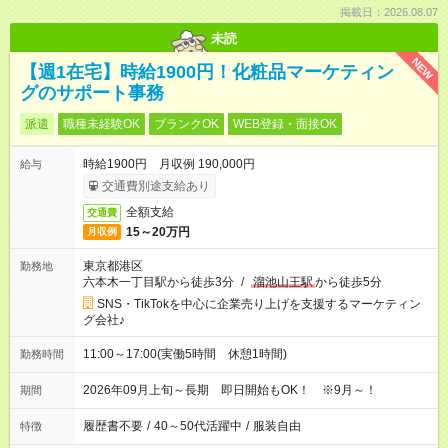
掲載日：2026.08.07
未読
NEW
【週1在宅】時給1900円！化粧品マーケティン
グのサポート事務
派遣
職種未経験OK
ブランクOK
WEB登録・面接OK
時給1900円 月収例 190,000円
給与
交通費別途支給あり
全額支給
交通費
15～20万円
月収例
東京都港区
勤務地
六本木一丁目駅から徒歩3分
/
溜池山王駅
から徒歩5分
SNS・TikTokを中心に企業売り上げを支援するマーケティン
グ会社♪
11:00～17:00(実働5時間 休憩1時間)
勤務時間
2026年09月上旬～長期 即日開始もOK！ ※9月～！
期間
履歴書不要
/
40～50代活躍中
/
服装自由
特徴