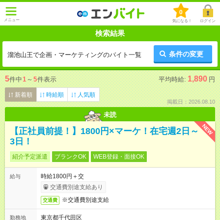
0
メニュー
気になる！
ログイン
検索結果
条件の変更
溜池山王で企画・マーケティングのバイト一覧
5
1,890
件中
1
～
5
件表示
平均時給:
円
新着順
時給順
人気順
掲載日：2026.08.10
未読
NEW
【正社員前提！】1800円×マーケ！在宅週2日～
3日！
紹介予定派遣
ブランクOK
WEB登録・面接OK
時給1800円＋交
給与
交通費別途支給あり
※交通費別途支給
交通費
東京都千代田区
勤務地