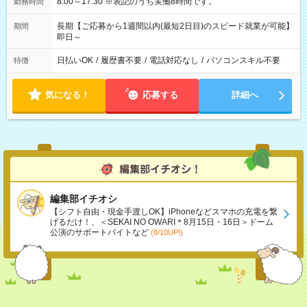
8:00～17:30 ※表記のうち実働8時間です。
勤務時間
長期【ご応募から1週間以内(最短2日目)のスピード就業が可能】
期間
即日～
日払いOK
/
履歴書不要
/
電話対応なし
/
パソコンスキル不要
特徴
気になる！
応募する
詳細へ
編集部イチオシ
【シフト自由・現金手渡しOK】iPhoneなどスマホの充電を繋
げるだけ！、＜SEKAI NO OWARI＊8月15日・16日＞ドーム
公演のサポートバイトなど
(8/10UP!)