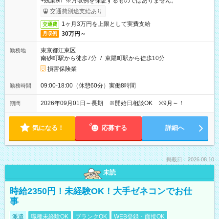
+残業9h ※月収例を保証するものではありません。
交通費別途支給あり
1ヶ月3万円を上限として実費支給
交通費
30万円～
月収例
東京都江東区
勤務地
南砂町駅から徒歩7分
/
東陽町駅から徒歩10分
損害保険業
09:00-18:00（休憩60分）実働8時間
勤務時間
2026年09月01日～長期 ※開始日相談OK ※9月～！
期間
気になる！
応募する
詳細へ
掲載日：2026.08.10
未読
時給2350円！未経験OK！大手ゼネコンでお仕
事
派遣
職種未経験OK
ブランクOK
WEB登録・面接OK