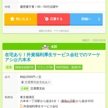
履歴書不要
/
40～50代活躍中
特徴
気になる！
応募する
詳細へ
掲載元企業名
アデコ株式会社
掲載日：2026.08.05
未読
在宅あり！外資福利厚生サービス会社でのマーケ
アシ@六本木
派遣
職種未経験OK
ブランクOK
WEB登録・面接OK
時給2000円＋交
給与
交通費別途支給あり
交通費支給
交通費
東京都港区
勤務地
六本木一丁目駅から徒歩1分
/
溜池山王駅
から徒歩10分
外資福利厚生サービス会社