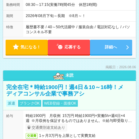
08:30～17:15(実働7時間45分 休憩1時間)
勤務時間
2026年08月下旬～長期 ※8月～！
期間
履歴書不要
/
40～50代活躍中
/
服装自由
/
電話対応なし
/
パソ
特徴
コンスキル不要
気になる！
応募する
詳細へ
掲載日：2026.08.06
未読
完全在宅＊時給1900円！週4日＆10～16時！メ
ディアコンサル企業で事務アシ
派遣
ブランクOK
WEB登録・面接OK
時給1900円 月収例 15万円 時給1900円×実働5h×週4日×4
給与
週 ※月収例を保証するものではありません。※給与即受取りサ
ービス利用可（利用条件有）
交通費別途支給あり
1ヶ月3万円を上限として実費支給
交通費