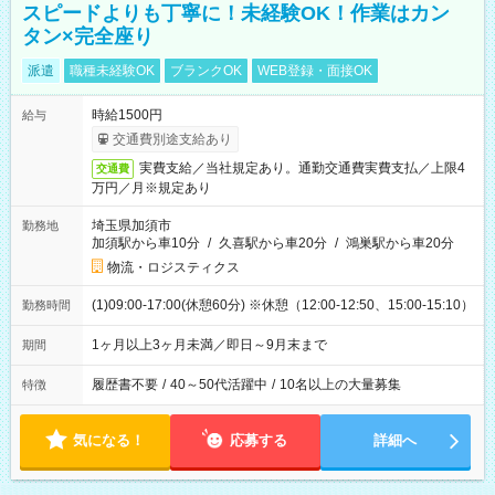
スピードよりも丁寧に！未経験OK！作業はカン
タン×完全座り
派遣
職種未経験OK
ブランクOK
WEB登録・面接OK
時給1500円
給与
交通費別途支給あり
実費支給／当社規定あり。通勤交通費実費支払／上限4
交通費
万円／月※規定あり
埼玉県加須市
勤務地
加須駅から車10分
/
久喜駅から車20分
/
鴻巣駅から車20分
物流・ロジスティクス
(1)09:00-17:00(休憩60分) ※休憩（12:00-12:50、15:00-15:10）
勤務時間
1ヶ月以上3ヶ月未満／即日～9月末まで
期間
履歴書不要
/
40～50代活躍中
/
10名以上の大量募集
特徴
気になる！
応募する
詳細へ