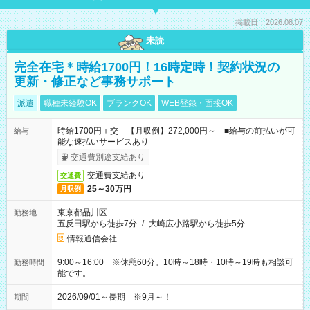
掲載日：2026.08.07
未読
完全在宅＊時給1700円！16時定時！契約状況の
更新・修正など事務サポート
派遣
職種未経験OK
ブランクOK
WEB登録・面接OK
時給1700円＋交 【月収例】272,000円～ ■給与の前払いが可
給与
能な速払いサービスあり
交通費別途支給あり
交通費支給あり
交通費
25～30万円
月収例
東京都品川区
勤務地
五反田駅から徒歩7分
/
大崎広小路駅から徒歩5分
情報通信会社
9:00～16:00 ※休憩60分。10時～18時・10時～19時も相談可
勤務時間
能です。
2026/09/01～長期 ※9月～！
期間