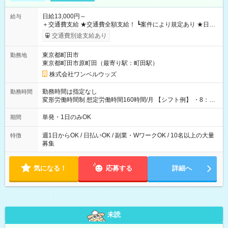
日給13,000円～
給与
＋交通費支給 ★交通費全額支給！ ┗案件により規定あり ★日払
いOK！（規定あり） ┗働いたその日に現金GET♪ お仕事後はコ
交通費別途支給あり
ンビニATMから 日払い分を引き落とせます！ 【試用期間】試
用期間なし
東京都町田市
勤務地
東京都町田市原町田（最寄り駅：町田駅）
株式会社ワンベルウッズ
勤務時間は指定なし
勤務時間
変形労働時間制 想定労働時間160時間/月 【シフト例】 ・8：00
～21：00
単発・1日のみOK
期間
週1日からOK / 日払いOK / 副業・WワークOK / 10名以上の大量
特徴
募集
気になる！
応募する
詳細へ
未読