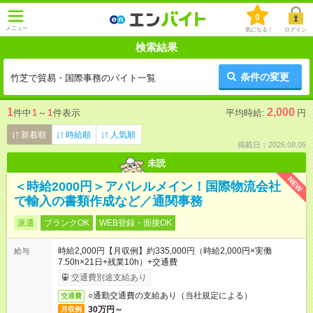
0
メニュー
気になる！
ログイン
検索結果
条件の変更
竹芝で貿易・国際事務のバイト一覧
1
2,000
件中
1
～
1
件表示
平均時給:
円
新着順
時給順
人気順
掲載日：2026.08.05
未読
NEW
＜時給2000円＞アパレルメイン！国際物流会社
で輸入の書類作成など／通関事務
派遣
ブランクOK
WEB登録・面接OK
時給2,000円【月収例】約335,000円（時給2,000円×実働
給与
7.50h×21日+残業10h）+交通費
交通費別途支給あり
○通勤交通費の支給あり（当社規定による）
交通費
30万円～
月収例