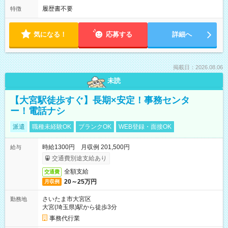
履歴書不要
特徴
気になる！
応募する
詳細へ
掲載日：2026.08.06
未読
【大宮駅徒歩すぐ】長期×安定！事務センタ
ー！電話ナシ
派遣
職種未経験OK
ブランクOK
WEB登録・面接OK
時給1300円 月収例 201,500円
給与
交通費別途支給あり
全額支給
交通費
20～25万円
月収例
さいたま市大宮区
勤務地
大宮(埼玉県)駅から徒歩3分
事務代行業