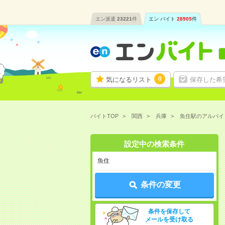
エン派遣
23221
件
エン バイト
28905
件
0
気になるリスト
保存した希
バイトTOP
関西
兵庫
魚住駅のアルバイ
設定中の検索条件
魚住
条件の変更
条件を保存して
メールを受け取る