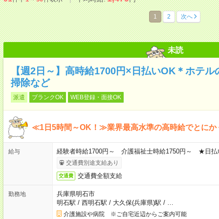
1
2
次へ
未読
【週2日～】高時給1700円×日払いOK＊ホテ
掃除など
派遣
ブランクOK
WEB登録・面接OK
≪1日5時間～OK！≫業界最高水準の高時給でとにか
経験者時給1700円～ 介護福祉士時給1750円～ ★日払
給与
交通費別途支給あり
交通費全額支給
交通費
兵庫県明石市
勤務地
明石駅
/
西明石駅
/
大久保(兵庫県)駅
/
…
介護施設や病院 ※ご自宅近辺からご案内可能