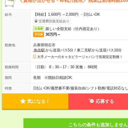
＼資格が活かせる＊即戦力採用／ 残業は割増時給200
【時給】1,600円 ～2,000円 ・日払いOK
給与
交通費別途支給あり
嬉しい全額支給（社内規定あり）
交通費
30万円～
月収例
兵庫県明石市
勤務地
魚住駅
から送迎バス5分
/
東二見駅から送迎バス10分
大手メーカーのキャタピラージャパンで長期安定勤務！
〈日勤〉 8：30～17：30 実働： 8時間
勤務時間
長期 ※開始日相談OK
期間
日払いOK
/
履歴書不要
/
服装自由
/
シフト勤務
/
電話対応な
特徴
気になる！
応募する
こちらの条件も追加しません