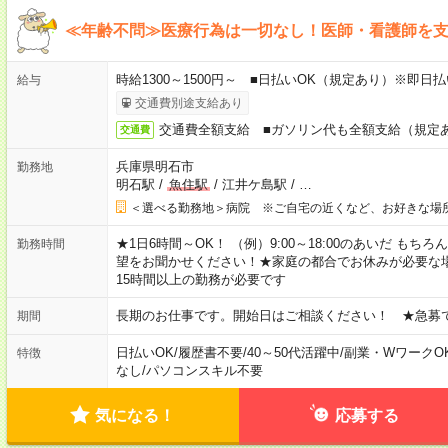
≪年齢不問≫医療行為は一切なし！医師・看護師を
時給1300～1500円～ ■日払いOK（規定あり）※即日
給与
交通費別途支給あり
交通費全額支給 ■ガソリン代も全額支給（規定
交通費
兵庫県明石市
勤務地
明石駅
/
魚住駅
/
江井ケ島駅
/
…
＜選べる勤務地＞病院 ※ご自宅の近くなど、お好きな場
★1日6時間～OK！ （例）9:00～18:00のあいだ も
勤務時間
望をお聞かせください！★家庭の都合でお休みが必要な
15時間以上の勤務が必要です
長期のお仕事です。開始日はご相談ください！ ★急募
期間
日払いOK
/
履歴書不要
/
40～50代活躍中
/
副業・WワークO
特徴
なし
/
パソコンスキル不要
気になる！
応募する