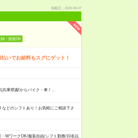
掲載日：2026.08.07
NEW
登録・面接OK
日払いでお給料もスグにゲット！
保(兵庫県)駅からバイク・車
/
…
00～21:00 などのシフトあり！お気軽にご相談下さ
業・WワークOK
/
服装自由
/
シフト勤務
/
10名以