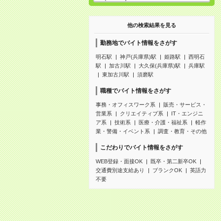
他の検索結果を見る
勤務地でバイト情報をさがす
明石駅
神戸(兵庫県)駅
姫路駅
西明石
駅
加古川駅
大久保(兵庫県)駅
兵庫駅
東加古川駅
須磨駅
職種でバイト情報をさがす
事務・オフィスワーク系
販売・サービス・
営業系
クリエイティブ系
IT・エンジニ
ア系
技術系
医療・介護・福祉系
軽作
業・警備・イベント系
調査・教育・その他
こだわりでバイト情報をさがす
WEB登録・面接OK
既卒・第二新卒OK
交通費別途支給あり
ブランクOK
英語力
不要