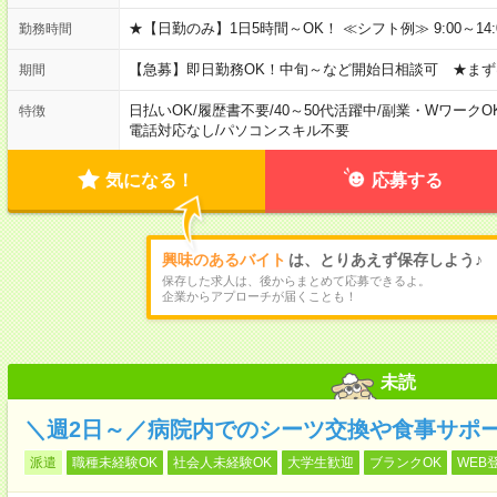
★【日勤のみ】1日5時間～OK！ ≪シフト例≫ 9:00～14:00 10
勤務時間
【急募】即日勤務OK！中旬～など開始日相談可 ★まず
期間
日払いOK
/
履歴書不要
/
40～50代活躍中
/
副業・WワークO
特徴
電話対応なし
/
パソコンスキル不要
気になる！
応募する
興味のあるバイト
は、とりあえず保存しよう♪
保存した求人は、後からまとめて応募できるよ。
企業からアプローチが届くことも！
未読
＼週2日～／病院内でのシーツ交換や食事サポ
派遣
職種未経験OK
社会人未経験OK
大学生歓迎
ブランクOK
WEB