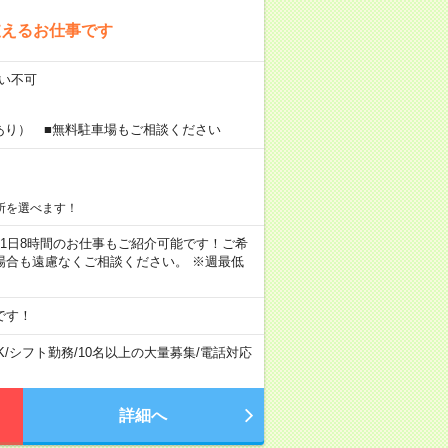
支えるお仕事です
払い不可
あり） ■無料駐車場もご相談ください
所を選べます！
ちろん1日8時間のお仕事もご紹介可能です！ご希
場合も遠慮なくご相談ください。 ※週最低
です！
K
/
シフト勤務
/
10名以上の大量募集
/
電話対応
詳細へ