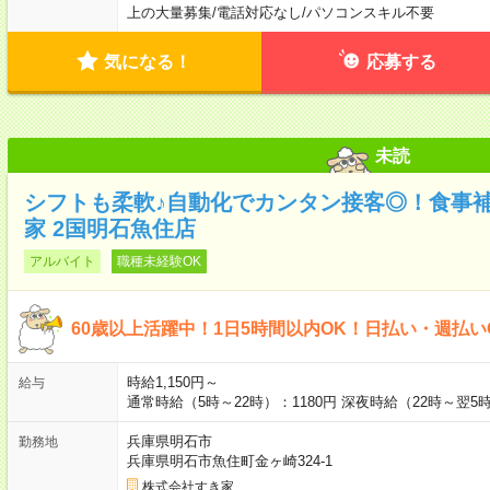
上の大量募集
/
電話対応なし
/
パソコンスキル不要
気になる！
応募する
未読
シフトも柔軟♪自動化でカンタン接客◎！食事
家 2国明石魚住店
アルバイト
職種未経験OK
60歳以上活躍中！1日5時間以内OK！日払い・週払い
時給1,150円～
給与
通常時給（5時～22時）：1180円 深夜時給（22時～翌5時
兵庫県明石市
勤務地
兵庫県明石市魚住町金ヶ崎324-1
株式会社すき家