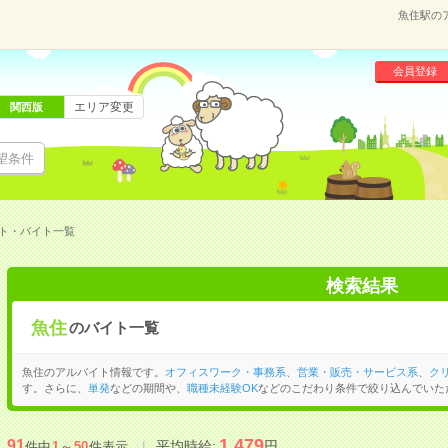
魚住駅の
会員登録
エリア変更
関西版
望条件
ト・バイト一覧
検索結果
魚住
のバイト一覧
魚住のアルバイト情報です。
オフィスワーク・事務系
、
営業・販売・サービス系
、
ク
す。さらに、
単発
などの期間や、
職種未経験OK
などのこだわり条件で絞り込んでいた
1,479
91
平均時給:
円
件中
1
～
50
件表示