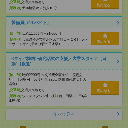
[交通費]
交通費支給有り
気になる！
[勤務地]
天満橋駅から徒歩10分
警備員[アルバイト]
[給 与]
日給11,000円～21,000円
[勤務地]
兵庫県神戸市垂水区宮本町１－２６ビルシ
気になる！
ーサイド3階（最寄り駅：垂水駅）
<タイパ抜群>研究活動の支援／大学スタッフ（日
勤）[派遣]
[給 与]
時給2200円 ※交通費全額支給（規定あ
り） 【月収例】30.8万円（20日勤務 ※残業なしの
場合）
[交通費]
交通費支給あり
気になる！
[勤務地]
ウッディタウン中央駅
/
新三田駅
/
三田(兵
庫県)駅
すべて見る