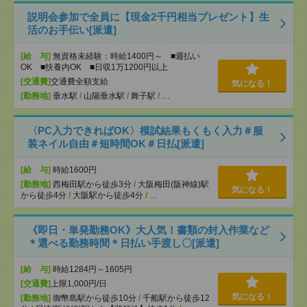
説明会参加で全員に【現金2千円相当プレゼント】生
活のお手伝い[派遣]
[給 与]
無資格未経験：時給1400円～ ■週払い
OK ■扶養内OK ■日収1万1200円以上
[交通費]
交通費全額支給
気になる！
[勤務地]
垂水駅
/
山陽垂水駅
/
舞子駅
/
…
〈PC入力できればOK〉模試結果もくもく入力＃服
装ネイル自由＃短時間OK＃日払[派遣]
[給 与]
時給1600円
[勤務地]
西梅田駅から徒歩3分
/
大阪梅田(阪神線)駅
気になる！
から徒歩4分
/
大阪駅から徒歩4分
/
…
《即日・単発勤務OK》大人気！書類の封入作業など
＊選べる勤務時間＊日払い手渡し〇[派遣]
[給 与]
時給1284円～1605円
[交通費]
上限1,000円/日
気になる！
[勤務地]
御幣島駅から徒歩10分
/
千船駅から徒歩12