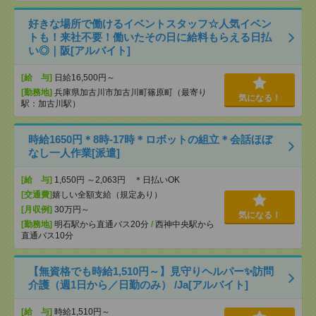
好きな場所で働けるイベントスタッフ☆人気イベン
トも！来社不要！働いたその日に給料もらえる日払
い◎｜阪[アルバイト]
[給 与]
日給16,500円～
[勤務地]
兵庫県加古川市加古川町篠原町（最寄り
気になる！
駅：加古川駅）
時給1650円＊8時-17時＊ロボットの組立＊会話ほぼ
なし一人作業[派遣]
[給 与]
1,650円 ～2,063円 ＊日払いOK
[交通費]
嬉しい全額支給（規定あり）
[月収例]
30万円～
気になる！
[勤務地]
明石駅から直通バス20分
/
西神中央駅から
直通バス10分
【無資格でも時給1,510円～】見守りヘルパー✨訪問
介護（週1日から／日勤のみ） /Ja[アルバイト]
[給 与]
時給1,510円～