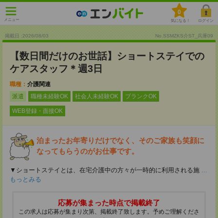
0
メニュー
気になる！
ログイン
掲載日 :2026
/
08
/
03
No.SSMZKS介ST_兵庫09
【数日間だけのお世話】ショートステイでの
ケアスタッフ＊週3日
職種：
介護関連
派遣
職種未経験OK
社会人未経験OK
ブランクOK
WEB登録・面接OK
泊まったお年寄りだけでなく、そのご家族も笑顔に
なってもらうのがお仕事です。
▼ショートステイとは、在宅介護中の方々が一時的に利用される施
...
もっとみる
応募が集まった時点で掲載終了
この求人は応募が集まり次第、掲載終了致します。予めご理解くださ