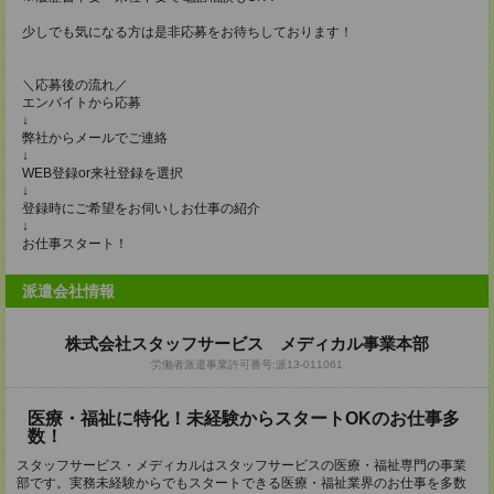
少しでも気になる方は是非応募をお待ちしております！
＼応募後の流れ／
エンバイトから応募
↓
弊社からメールでご連絡
↓
WEB登録or来社登録を選択
↓
登録時にご希望をお伺いしお仕事の紹介
↓
お仕事スタート！
派遣会社情報
株式会社スタッフサービス メディカル事業本部
労働者派遣事業許可番号:派13-011061
医療・福祉に特化！未経験からスタートOKのお仕事多
数！
スタッフサービス・メディカルはスタッフサービスの医療・福祉専門の事業
部です。実務未経験からでもスタートできる医療・福祉業界のお仕事を多数