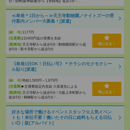
分
/
尼崎(阪神線)駅から【登録地】徒歩1分
/
…
≪単発＊1日から～≫天王寺動物園／ナイトズーの受
付案内メンバー大募集！[派遣]
[給 与]
1177円
[交通費]
1日450円迄の実費を支給
気になる！
[勤務地]
天王寺駅から徒歩5分
/
動物園前駅から徒
歩5分
/
新今宮駅から徒歩5分
《単発1日OK！日払い可》＊チラシのモクモクシー
ル貼り[派遣]
[給 与]
時給1,500円～1,875円
[交通費]
■ 交通費規定内支給 ※派遣先による
気になる！
[勤務地]
天王寺駅から徒歩5分
/
大阪上本町駅から
徒歩5分
/
鶴橋駅から徒歩5分
/
…
好きな場所で働けるイベントスタッフ☆人気イベン
トも！来社不要！働いたその日に給料もらえる日払
い◎｜阪[アルバイト]