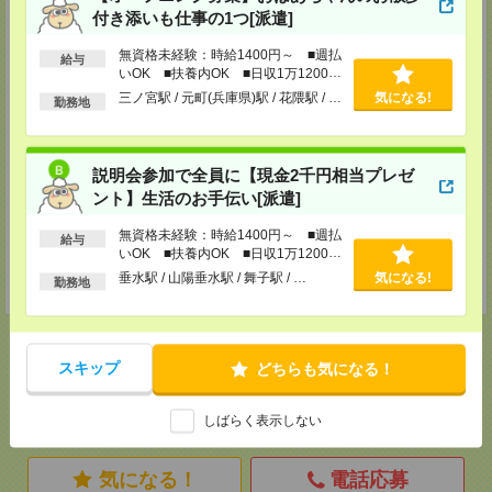
〒662-0918 兵庫県西宮市六湛寺町9番8号 市役所前ビル5F
付き添いも仕事の1つ[派遣]
TEL：0798-38-5901
無資格未経験：時給1400円～ ■週払
FAX：0798-38-5905
給与
いOK ■扶養内OK ■日収1万1200円
担当：採用担当
以上
三ノ宮駅 / 元町(兵庫県)駅 / 花隈駅 / …
気になる!
勤務地
和歌山サテライトオフィス
〒640-8154 和歌山県和歌山市六番丁5 和歌山六番丁801ビル5F
TEL：073-436-9765
説明会参加で全員に【現金2千円相当プレゼ
FAX：073-423-8405
担当：採用担当
ント】生活のお手伝い[派遣]
神戸介護オフィス・神戸医療オフィス
無資格未経験：時給1400円～ ■週払
給与
兵庫県神戸市中央区小野柄通4-1-22 アーバンエース三宮ビル9F
いOK ■扶養内OK ■日収1万1200円
TEL：078-222-8435
以上
垂水駅 / 山陽垂水駅 / 舞子駅 / …
気になる!
勤務地
担当：採用担当
スキップ
どちらも気になる！
応募ページへ
しばらく表示しない
気になる！
電話応募