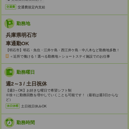
交通費規定内支給
交通費
勤務地
兵庫県明石市
車通勤OK
【明石市】明石・魚住・江井ケ島・西江井ケ島・中八木など勤務地多数！
＜近所で働ける！選べる勤務地＞ショートステイ施設でのお仕事
勤務曜日
週2～3 / 土日祝休
【週3～OK】お好きな曜日で希望シフト制
※徐々に勤務回数を増やしていくことも可能です！（最初は週3日からな
ど）
土日祝日休みOK
休日休暇
勤務時間