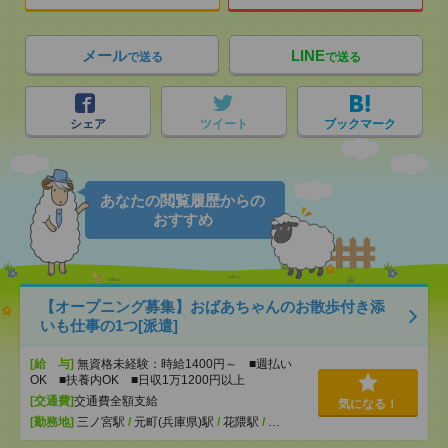
メール
LINE
で送る
で送る
シェア
ツイート
ブックマーク
あなたの閲覧履歴からの
おすすめ
【オープニング募集】おばあちゃんのお散歩付き添
いも仕事の1つ[派遣]
[給 与]
無資格未経験：時給1400円～ ■週払い
OK ■扶養内OK ■日収1万1200円以上
[交通費]
交通費全額支給
気になる！
[勤務地]
三ノ宮駅
/
元町(兵庫県)駅
/
花隈駅
/
…