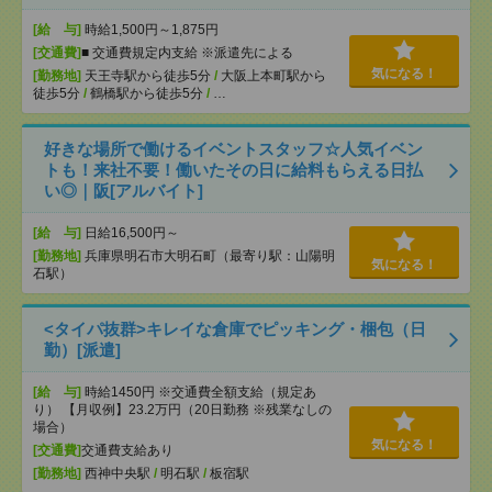
[給 与]
時給1,500円～1,875円
[交通費]
■ 交通費規定内支給 ※派遣先による
気になる！
[勤務地]
天王寺駅から徒歩5分
/
大阪上本町駅から
徒歩5分
/
鶴橋駅から徒歩5分
/
…
好きな場所で働けるイベントスタッフ☆人気イベン
トも！来社不要！働いたその日に給料もらえる日払
い◎｜阪[アルバイト]
[給 与]
日給16,500円～
[勤務地]
兵庫県明石市大明石町（最寄り駅：山陽明
気になる！
石駅）
<タイパ抜群>キレイな倉庫でピッキング・梱包（日
勤）[派遣]
[給 与]
時給1450円 ※交通費全額支給（規定あ
り） 【月収例】23.2万円（20日勤務 ※残業なしの
場合）
気になる！
[交通費]
交通費支給あり
[勤務地]
西神中央駅
/
明石駅
/
板宿駅