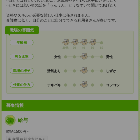
○自分では難しい方のために、お風呂やトイレのお手伝いをしたり
○ときには若い頃の話を「うんうん」とうなずいて聞いてあげたり
資格やスキルが必要な難しい仕事は任されません。
介護度は低く、自分のことは自分でできる利用者さんが多いです。
職場の雰囲気
年齢層
20代
30
40
50
60
男女比率
女性
男性
職場の様子
活気あり
しずか
仕事の仕方
テキパキ
コツコツ
募集情報
給与
時給1500円～
交通費別途支給あり