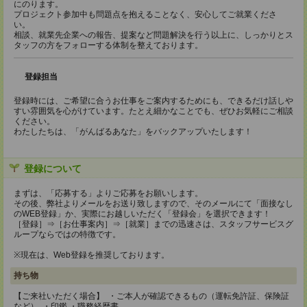
にのります。
プロジェクト参加中も問題点を抱えることなく、安心してご就業くださ
い。
相談、就業先企業への報告、提案など問題解決を行う以上に、しっかりとス
タッフの方をフォローする体制を整えております。
登録担当
登録時には、ご希望に合うお仕事をご案内するためにも、できるだけ話しや
すい雰囲気を心がけています。たとえ細かなことでも、ぜひお気軽にご相談
ください。
わたしたちは、「がんばるあなた」をバックアップいたします！
登録について
まずは、「応募する」よりご応募をお願いします。
その後、弊社よりメールをお送り致しますので、そのメールにて「面接なし
のWEB登録」か、実際にお越しいただく「登録会」を選択できます！
［登録］⇒［お仕事案内］⇒［就業］までの迅速さは、スタッフサービスグ
ループならではの特徴です。
※現在は、Web登録を推奨しております。
持ち物
【ご来社いただく場合】 ・ご本人が確認できるもの（運転免許証、保険証
など） ・印鑑 ・職務経歴書