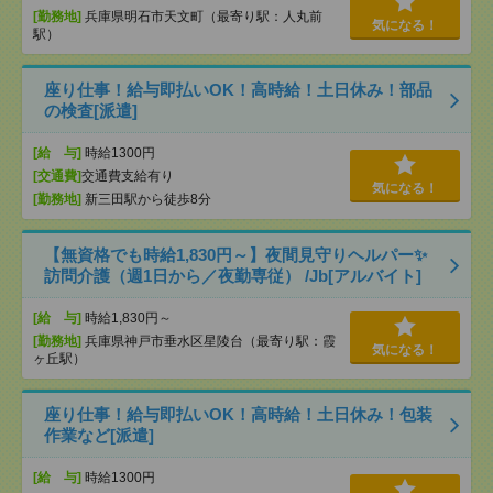
[勤務地]
兵庫県明石市天文町（最寄り駅：人丸前
気になる！
駅）
座り仕事！給与即払いOK！高時給！土日休み！部品
の検査[派遣]
[給 与]
時給1300円
[交通費]
交通費支給有り
気になる！
[勤務地]
新三田駅から徒歩8分
【無資格でも時給1,830円～】夜間見守りヘルパー✨
訪問介護（週1日から／夜勤専従） /Jb[アルバイト]
[給 与]
時給1,830円～
[勤務地]
兵庫県神戸市垂水区星陵台（最寄り駅：霞
気になる！
ヶ丘駅）
座り仕事！給与即払いOK！高時給！土日休み！包装
作業など[派遣]
[給 与]
時給1300円