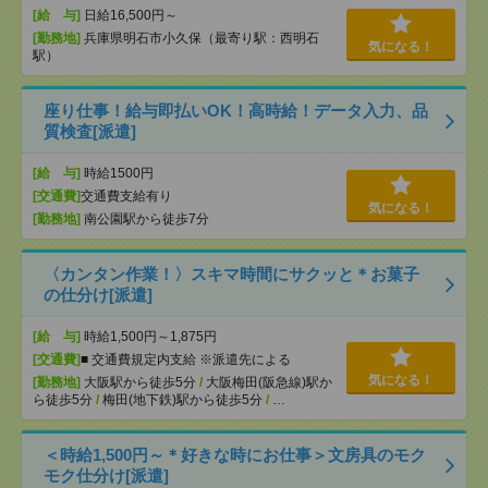
[給 与]
日給16,500円～
[勤務地]
兵庫県明石市小久保（最寄り駅：西明石
気になる！
駅）
座り仕事！給与即払いOK！高時給！データ入力、品
質検査[派遣]
[給 与]
時給1500円
[交通費]
交通費支給有り
気になる！
[勤務地]
南公園駅から徒歩7分
〈カンタン作業！〉スキマ時間にサクッと＊お菓子
の仕分け[派遣]
[給 与]
時給1,500円～1,875円
[交通費]
■ 交通費規定内支給 ※派遣先による
気になる！
[勤務地]
大阪駅から徒歩5分
/
大阪梅田(阪急線)駅か
ら徒歩5分
/
梅田(地下鉄)駅から徒歩5分
/
…
＜時給1,500円～＊好きな時にお仕事＞文房具のモク
モク仕分け[派遣]