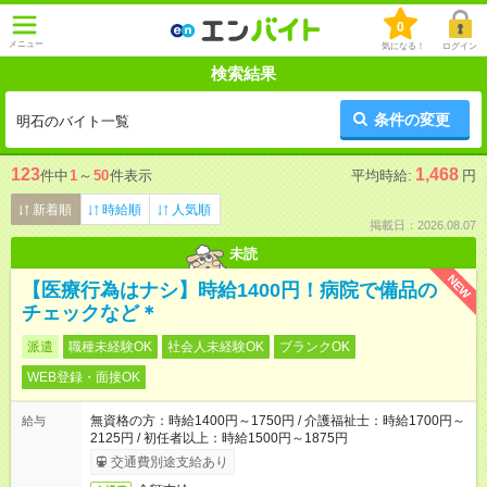
0
メニュー
気になる！
ログイン
検索結果
条件の変更
明石のバイト一覧
123
1,468
件中
1
～
50
件表示
平均時給:
円
新着順
時給順
人気順
掲載日：2026.08.07
未読
NEW
【医療行為はナシ】時給1400円！病院で備品の
チェックなど＊
派遣
職種未経験OK
社会人未経験OK
ブランクOK
WEB登録・面接OK
無資格の方：時給1400円～1750円 / 介護福祉士：時給1700円～
給与
2125円 / 初任者以上：時給1500円～1875円
交通費別途支給あり