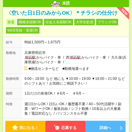
未読
NEW
〈空いた日1日のみからOK〉＊チラシの仕分け
派遣
職種未経験OK
社会人未経験OK
大学生歓迎
ブランクOK
WEB登録・面接OK
時給1,500円～1,875円
給与
兵庫県明石市
勤務地
明石駅
からバイク・車
/
西
明石駅
からバイク・車
/
大久保(兵
庫県)駅からバイク・車
/
…
■物流センターなど ■勤務地選べます
9:00～18:00 など 他にも ▼10:00～19:00 ▼18:00～21:00 など
勤務時間
のシフトあり！お気軽にご相談下さい！
1日だけの単発OK！＃8月～ ＃9月～
期間
週1日からOK
/
日払いOK
/
履歴書不要
/
40～50代活躍中
/
副
特徴
業・WワークOK
/
服装自由
/
シフト勤務
/
10名以上の大量募
集
/
電話対応なし
/
パソコンスキル不要
気になる！
応募する
詳細へ