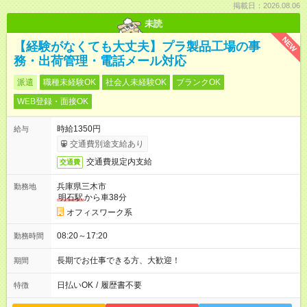
掲載日：2026.08.06
未読
NEW
【経験がなくても大丈夫】プラ製品工場の事
務・出荷管理・電話メール対応
派遣
職種未経験OK
社会人未経験OK
ブランクOK
WEB登録・面接OK
時給1350円
給与
交通費別途支給あり
交通費規定内支給
交通費
兵庫県三木市
勤務地
明石駅
から車38分
オフィスワーク系
08:20～17:20
勤務時間
長期でお仕事できる方、大歓迎！
期間
日払いOK
/
履歴書不要
特徴