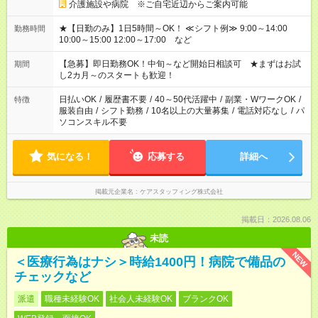
介護施設や病院 ※ご自宅近辺からご案内可能
★【日勤のみ】1日5時間～OK！ ≪シフト例≫ 9:00～14:00
勤務時間
10:00～15:00 12:00～17:00 など
【急募】即日勤務OK！中旬～など開始日相談可 ★まずはお試
期間
し2カ月～のスタートも歓迎！
日払いOK
/
履歴書不要
/
40～50代活躍中
/
副業・WワークOK
/
特徴
服装自由
/
シフト勤務
/
10名以上の大量募集
/
電話対応なし
/
パ
ソコンスキル不要
気になる！
応募する
詳細へ
掲載元企業名
ケアスタッフィング株式会社
掲載日：2026.08.06
未読
NEW
＜医療行為はナシ＞時給1400円！病院で備品の
チェックなど
派遣
職種未経験OK
社会人未経験OK
ブランクOK