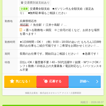
交通費別途支給あり
交通費全額支給 ■ガソリン代も全額支給（規定あ
交通費
り） ■無料駐車場もご相談ください
兵庫県明石市
勤務地
明石駅
/
魚住駅
/
江井ケ島駅
/
…
＜選べる勤務地＞病院 ※ご自宅の近くなど、お好きな場所
を選べます！
★1日6時間～OK！ （例）9:00～18:00のあいだ もちろん1日8時
勤務時間
間のお仕事もご紹介可能です！ご希望をお聞かせください！★家
庭の都合でお休みが必要な場合も遠慮なくご相談ください。 ※
週最低15時間以上の勤務が必要です
長期のお仕事です。開始日はご相談ください！ ★急募です！
期間
日払いOK
/
履歴書不要
/
40～50代活躍中
/
副業・WワークOK
/
特徴
シフト勤務
/
10名以上の大量募集
/
電話対応なし
/
パソコンスキ
ル不要
気になる！
応募する
詳細へ
掲載元企業名
株式会社ネオキャリア ナイス！介護事業部
掲載日：2026.08.07