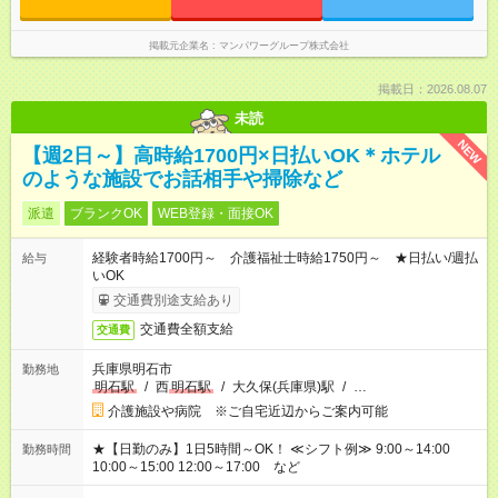
掲載元企業名
マンパワーグループ株式会社
掲載日：2026.08.07
未読
NEW
【週2日～】高時給1700円×日払いOK＊ホテル
のような施設でお話相手や掃除など
派遣
ブランクOK
WEB登録・面接OK
経験者時給1700円～ 介護福祉士時給1750円～ ★日払い/週払
給与
いOK
交通費別途支給あり
交通費全額支給
交通費
兵庫県明石市
勤務地
明石駅
/
西
明石駅
/
大久保(兵庫県)駅
/
…
介護施設や病院 ※ご自宅近辺からご案内可能
★【日勤のみ】1日5時間～OK！ ≪シフト例≫ 9:00～14:00
勤務時間
10:00～15:00 12:00～17:00 など