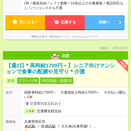
OK
/
服装自由
/
シフト勤務
/
10名以上の大量募集
/
電話対応な
し
/
パソコンスキル不要
気になる！
応募する
詳細へ
掲載元企業名
株式会社バイトレ（キャムコムグループ）
掲載日：2026.08.07
未読
NEW
【週2日＊高時給1700円～】シニア向けマンシ
ョンで食事の配膳や見守り＊介護
派遣
ブランクOK
WEB登録・面接OK
経験者時給1700円～ 介護福祉士時給1750円～ ※日払い/週払
給与
いOK
交通費別途支給あり
交通費全額支給
交通費
兵庫県明石市
勤務地
明石駅
/
西
明石駅
/
大久保(兵庫県)駅
/
…