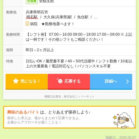
全額支給
交通費
兵庫県明石市
勤務地
明石駅
/
大久保(兵庫県)駅
/
魚住駅
/
…
病院 ★勤務地選べます！
【シフト例】 07:00～16:00 09:00～18:00 17:00～09:00 ※ 上記
勤務時間
は一例です！その他シフトもご相談ください！
即日～2ヶ月以上
期間
日払いOK
/
履歴書不要
/
40～50代活躍中
/
シフト勤務
/
10名以
特徴
上の大量募集
/
電話対応なし
/
パソコンスキル不要
気になる！
応募する
詳細へ
掲載元企業名
株式会社ニッソーネット
興味のあるバイト
は、とりあえず保存しよう♪
保存した求人は、後からまとめて応募できるよ。
企業からアプローチが届くことも！
掲載日：2026.08.07