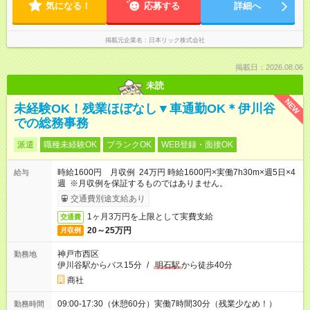
気になる！
応募する
詳細へ
掲載元企業名
日本リック株式会社
掲載日：2026.08.06
未読
NEW
未経験OK！残業ほぼなし▼車通勤OK＊伊川谷
での総務事務
派遣
職種未経験OK
ブランクOK
WEB登録・面接OK
時給1600円 月収例 24万円 時給1600円×実働7h30m×週5日×4
給与
週 ※月収例を保証するものではありません。
交通費別途支給あり
1ヶ月3万円を上限として実費支給
交通費
20～25万円
月収例
神戸市西区
勤務地
伊川谷駅からバス15分
/
明石駅
から徒歩40分
商社
09:00-17:30（休憩60分）実働7時間30分（残業少なめ！）
勤務時間