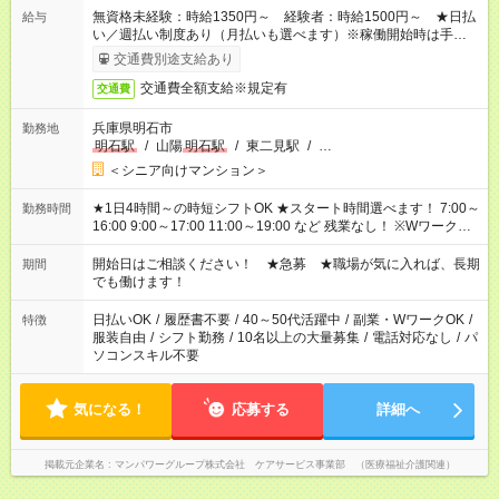
無資格未経験：時給1350円～ 経験者：時給1500円～ ★日払
給与
い／週払い制度あり（月払いも選べます）※稼働開始時は手続き
完了次第のお支払いとなります。
交通費別途支給あり
交通費全額支給※規定有
交通費
兵庫県明石市
勤務地
明石駅
/
山陽
明石駅
/
東二見駅
/
…
＜シニア向けマンション＞
★1日4時間～の時短シフトOK ★スタート時間選べます！ 7:00～
勤務時間
16:00 9:00～17:00 11:00～19:00 など 残業なし！ ※Wワークの
場合、他のお仕事と合わせ週40時間超の就業はご案内できませ
ん ※法令に基づき、週20時間以上勤務は社会保険への加入対象
開始日はご相談ください！ ★急募 ★職場が気に入れば、長期
期間
となります ※労働者派遣法（日雇い派遣の原則禁止）により、
でも働けます！
短時間・短期間の就業はご案内が難しい場合があります
日払いOK
/
履歴書不要
/
40～50代活躍中
/
副業・WワークOK
/
特徴
服装自由
/
シフト勤務
/
10名以上の大量募集
/
電話対応なし
/
パ
ソコンスキル不要
気になる！
応募する
詳細へ
掲載元企業名
マンパワーグループ株式会社 ケアサービス事業部 （医療福祉介護関連）