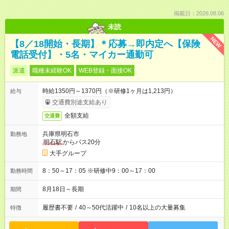
掲載日：2026.08.06
未読
NEW
【8／18開始・長期】＊応募→即内定へ【保険
電話受付】・5名・マイカー通勤可
派遣
職種未経験OK
WEB登録・面接OK
時給1350円～1370円（※研修1ヶ月は1,213円）
給与
交通費別途支給あり
全額支給
交通費
兵庫県明石市
勤務地
明石駅
からバス20分
大手グループ
8：50～17：05 ※研修中9：00～17：00
勤務時間
8月18日～長期
期間
履歴書不要
/
40～50代活躍中
/
10名以上の大量募集
特徴