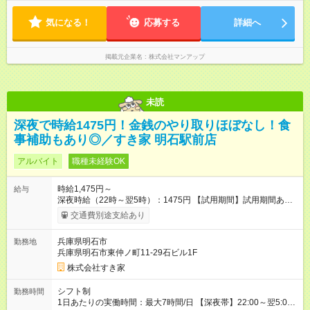
気になる！
応募する
詳細へ
掲載元企業名
株式会社マンアップ
未読
深夜で時給1475円！金銭のやり取りほぼなし！食
事補助もあり◎／すき家 明石駅前店
アルバイト
職種未経験OK
時給1,475円～
給与
深夜時給（22時～翌5時）：1475円 【試用期間】試用期間あり
試用期間の長さ：1ヶ月 雇用形態、給与は本採用時と同じです。
交通費別途支給あり
試用期間の実態は30日（※条件変更なし）ですが、切り上げで
一ヶ月とさせていただきます。 研修制度あり：15時間(研修中も
兵庫県明石市
勤務地
同時給）
兵庫県明石市東仲ノ町11-29石ビル1F
株式会社すき家
シフト制
勤務時間
1日あたりの実働時間：最大7時間/日 【深夜帯】22:00～翌5:00