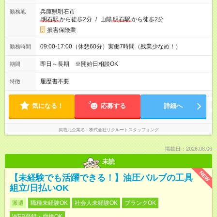
兵庫県明石市
勤務地
明石駅
から徒歩2分
/
山陽
明石駅
から徒歩2分
損害保険業
09:00-17:00（休憩60分）実働7時間（残業少なめ！）
勤務時間
即日～長期 ※開始日相談OK
期間
履歴書不要
特徴
気になる！
応募する
詳細へ
掲載元企業名
株式会社リクルートスタッフィング
掲載日：2026.08.06
未読
NEW
【未経験でも活躍できる！】油圧バルブの工具
組立/日払いOK
派遣
職種未経験OK
社会人未経験OK
ブランクOK
WEB登録・面接OK