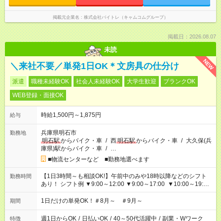
掲載元企業名
株式会社バイトレ（キャムコムグループ）
掲載日：2026.08.07
未読
NEW
＼来社不要／単発1日OK＊文房具の仕分け
派遣
職種未経験OK
社会人未経験OK
大学生歓迎
ブランクOK
WEB登録・面接OK
時給1,500円～1,875円
給与
兵庫県明石市
勤務地
明石駅
からバイク・車
/
西
明石駅
からバイク・車
/
大久保(兵
庫県)駅からバイク・車
/
…
■物流センターなど ■勤務地選べます
【1日3時間～も相談OK!】午前中のみや18時以降などのシフト
勤務時間
あり！ シフト例 ▼9:00～12:00 ▼9:00～17:00 ▼10:00～19:00
▼18:00～21:00
1日だけの単発OK！＃8月～ ＃9月～
期間
週1日からOK
/
日払いOK
/
40～50代活躍中
/
副業・Wワーク
特徴