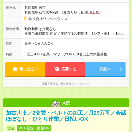
兵庫県明石市
勤務地
兵庫県明石市大明石町（最寄り駅：山陽
明石駅
）
株式会社ワンベルウッズ
勤務時間は指定なし
勤務時間
変形労働時間制 想定労働時間160時間/月 【シフト例】 ・10：
00～20：00
単発・1日のみOK
期間
日払いOK / 副業・WワークOK / 10名以上の大量募集
特徴
気になる！
応募する
詳細へ
掲載元企業名
株式会社ワンベルウッズ
未読
加古川市／2交替・ベルトの加工／月29万可／会話
ほぼなし・ひとり作業／日払いOK
派遣
WEB登録・面接OK