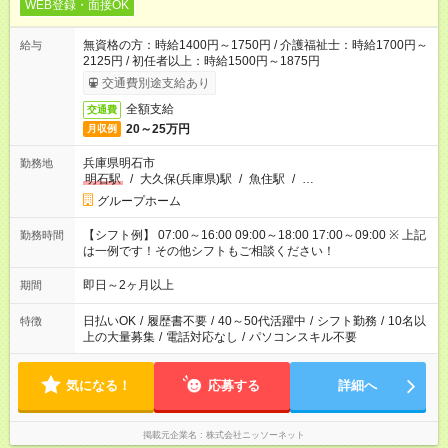
WEB登録・面接OK
無資格の方：時給1400円～1750円 / 介護福祉士：時給1700円～
給与
2125円 / 初任者以上：時給1500円～1875円
交通費別途支給あり
全額支給
交通費
20～25万円
月収例
兵庫県明石市
勤務地
明石駅
/
大久保(兵庫県)駅
/
魚住駅
/
…
グループホーム
【シフト例】 07:00～16:00 09:00～18:00 17:00～09:00 ※ 上記
勤務時間
は一例です！その他シフトもご相談ください！
即日～2ヶ月以上
期間
日払いOK
/
履歴書不要
/
40～50代活躍中
/
シフト勤務
/
10名以
特徴
上の大量募集
/
電話対応なし
/
パソコンスキル不要
気になる！
応募する
詳細へ
掲載元企業名
株式会社ニッソーネット