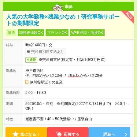
未読
NEW
人気の大学勤務×残業少なめ！研究事務サポー
ト@期間限定
派遣
職種未経験OK
ブランクOK
WEB登録・面接OK
時給1400円＋交
給与
交通費別途支給あり
※交通費支給(規定有・月額上限3万円迄)
交通費
神戸市西区
勤務地
伊川谷駅からバス13分
/
明石駅
からバス20分
伊川谷駅近くの企業
9:00～17:30
勤務時間
2026/10/1～長期 ※期間限定(2027年3月31日まで) ※10月～
期間
OK！
履歴書不要
/
40～50代活躍中
/
服装自由
特徴
気になる！
応募する
詳細へ