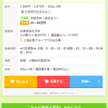
1,500円 ～1,875円 ・日払いOK
給与
交通費別途支給あり
全額支給（規定あり）
交通費
25～30万円
月収例
兵庫県加古川市
勤務地
土山駅から徒歩23分
/
明石駅
からバス20分
上場企業グループでのお仕事
≪2交替制≫ 日勤：8：00～16：45 夜勤：23：15～翌8：00 休
勤務時間
憩：45分
長期 ※開始日相談OK
期間
日払いOK
/
履歴書不要
/
電話対応なし
特徴
気になる！
応募する
詳細へ
掲載元企業名
株式会社ニチギワールド
こちらの条件も追加しませんか？