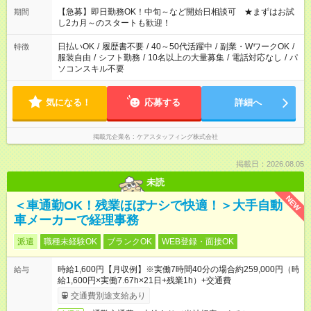
【急募】即日勤務OK！中旬～など開始日相談可 ★まずはお試
期間
し2カ月～のスタートも歓迎！
日払いOK
/
履歴書不要
/
40～50代活躍中
/
副業・WワークOK
/
特徴
服装自由
/
シフト勤務
/
10名以上の大量募集
/
電話対応なし
/
パ
ソコンスキル不要
気になる！
応募する
詳細へ
掲載元企業名
ケアスタッフィング株式会社
掲載日：2026.08.05
未読
NEW
＜車通勤OK！残業ほぼナシで快適！＞大手自動
車メーカーで経理事務
派遣
職種未経験OK
ブランクOK
WEB登録・面接OK
時給1,600円【月収例】※実働7時間40分の場合約259,000円（時
給与
給1,600円×実働7.67h×21日+残業1h）+交通費
交通費別途支給あり