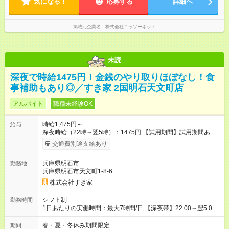
気になる！
応募する
詳細へ
掲載元企業名
株式会社ニッソーネット
未読
深夜で時給1475円！金銭のやり取りほぼなし！食
事補助もあり◎／すき家 2国明石天文町店
アルバイト
職種未経験OK
時給1,475円～
給与
深夜時給（22時～翌5時）：1475円 【試用期間】試用期間あり
試用期間の長さ：1ヶ月 雇用形態、給与は本採用時と同じです。
交通費別途支給あり
試用期間の実態は30日（※条件変更なし）ですが、切り上げで
一ヶ月とさせていただきます。 研修制度あり：15時間(研修中も
兵庫県明石市
勤務地
同時給）
兵庫県明石市天文町1-8-6
株式会社すき家
シフト制
勤務時間
1日あたりの実働時間：最大7時間/日 【深夜帯】22:00～翌5:00
週2日～・1日2h～OK◎ ※22:00から翌5:00までは18歳以上の方
のみ勤務可能です（18歳未満の深夜業務禁止のため） ★深夜で
春・夏・冬休み期間限定
期間