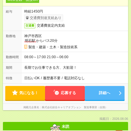
時給1450円
給与
交通費別途支給あり
交通費規定内支給
交通費
神戸市西区
勤務地
明石駅
からバス20分
製造・建築・土木・製造技術系
08:00～17:00 21:00～06:00
勤務時間
長期でお仕事できる方、大歓迎！
期間
日払いOK
/
履歴書不要
/
電話対応なし
特徴
気になる！
応募する
詳細へ
掲載元企業名
株式会社綜合キャリアオプション 製造事業部（全国）
掲載日：2026.08.06
未読