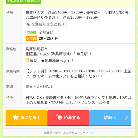
WEB登録・面接OK
無資格の方：時給1400円～1750円 / 介護福祉士：時給1700円～
給与
2125円 / 初任者以上：時給1500円～1875円
交通費別途支給あり
全額支給
交通費
20～25万円
月収例
兵庫県明石市
勤務地
明石駅
/
大久保(兵庫県)駅
/
魚住駅
/
…
病院 ★勤務地選べます！
【シフト例】 07:00～16:00 09:00～18:00 17:00～09:00 ※ 上記
勤務時間
は一例です！その他シフトもご相談ください！
即日～2ヶ月以上
期間
日払いOK
/
履歴書不要
/
40～50代活躍中
/
シフト勤務
/
10名以
特徴
上の大量募集
/
電話対応なし
/
パソコンスキル不要
気になる！
応募する
詳細へ
掲載元企業名
株式会社ニッソーネット