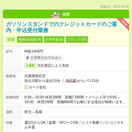
掲載日：2026.08.06
未読
NEW
ガソリンスタンドでのクレジットカードのご案
内・申込受付業務
派遣
職種未経験OK
大学生歓迎
ブランクOK
時給1400円
給与
交通費別途支給あり
当社規定により支給
交通費
兵庫県明石市
勤務地
加古川駅から徒歩10分
/
明石駅
からバス15分
カード会社
9:30～18:00 休憩1時間 実働7.5時間 ＊イベント等で9:00～
勤務時間
18:00 休憩1時間 実働8時間でお願いする場合が御座います。
即日～長期
期間
週1日からOK
/
副業・WワークOK
/
シフト勤務
/
パソコンスキ
特徴
ル不要