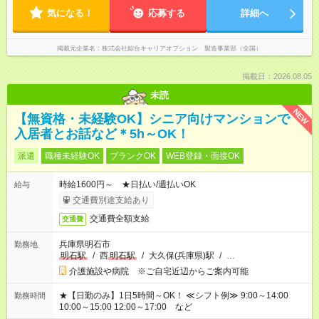
気になる！
応募する
詳細へ
掲載元企業名
株式会社綜合キャリアオプション 製造事業部（全国）
掲載日：2026.08.05
未読
NEW
【無資格・未経験OK】シニア向けマンションで
入居者とお話など＊5h～OK！
派遣
職種未経験OK
ブランクOK
WEB登録・面接OK
時給1600円～ ★日払い/週払いOK
給与
交通費別途支給あり
交通費全額支給
交通費
兵庫県明石市
勤務地
明石駅
/
西
明石駅
/
大久保(兵庫県)駅
/
…
介護施設や病院 ※ご自宅近辺からご案内可能
★【日勤のみ】1日5時間～OK！ ≪シフト例≫ 9:00～14:00
勤務時間
10:00～15:00 12:00～17:00 など