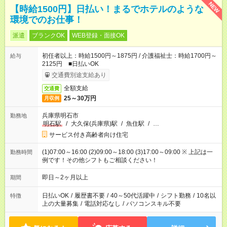
NEW
【時給1500円】日払い！まるでホテルのような
環境でのお仕事！
派遣
ブランクOK
WEB登録・面接OK
初任者以上：時給1500円～1875円 / 介護福祉士：時給1700円～
給与
2125円 ■日払いOK
交通費別途支給あり
全額支給
交通費
25～30万円
月収例
兵庫県明石市
勤務地
明石駅
/
大久保(兵庫県)駅
/
魚住駅
/
…
サービス付き高齢者向け住宅
(1)07:00～16:00 (2)09:00～18:00 (3)17:00～09:00 ※ 上記は一
勤務時間
例です！その他シフトもご相談ください！
即日～2ヶ月以上
期間
日払いOK
/
履歴書不要
/
40～50代活躍中
/
シフト勤務
/
10名以
特徴
上の大量募集
/
電話対応なし
/
パソコンスキル不要