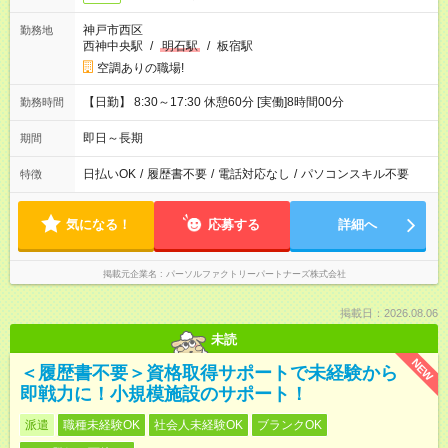
神戸市西区
勤務地
西神中央駅
/
明石駅
/
板宿駅
空調ありの職場!
【日勤】 8:30～17:30 休憩60分 [実働]8時間00分
勤務時間
即日～長期
期間
日払いOK
/
履歴書不要
/
電話対応なし
/
パソコンスキル不要
特徴
気になる！
応募する
詳細へ
掲載元企業名
パーソルファクトリーパートナーズ株式会社
掲載日：2026.08.06
未読
NEW
＜履歴書不要＞資格取得サポートで未経験から
即戦力に！小規模施設のサポート！
派遣
職種未経験OK
社会人未経験OK
ブランクOK