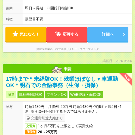
即日～長期 ※開始日相談OK
期間
履歴書不要
特徴
気になる！
応募する
詳細へ
掲載元企業名
株式会社リクルートスタッフィング
掲載日：2026.08.06
未読
NEW
17時まで＊未経験OK！残業ほぼなし▼車通勤
OK＊明石での金融事務（生保・損保）
派遣
職種未経験OK
ブランクOK
WEB登録・面接OK
時給1430円 月収例 20万円 時給1430円×実働7h×週5日×4
給与
週 ※月収例を保証するものではありません。
交通費別途支給あり
1ヶ月3万円を上限として実費支給
交通費
20～25万円
月収例