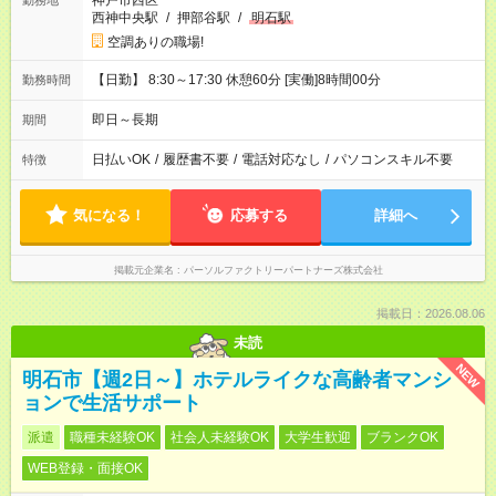
神戸市西区
勤務地
西神中央駅
/
押部谷駅
/
明石駅
空調ありの職場!
【日勤】 8:30～17:30 休憩60分 [実働]8時間00分
勤務時間
即日～長期
期間
日払いOK
/
履歴書不要
/
電話対応なし
/
パソコンスキル不要
特徴
気になる！
応募する
詳細へ
掲載元企業名
パーソルファクトリーパートナーズ株式会社
掲載日：2026.08.06
未読
NEW
明石市【週2日～】ホテルライクな高齢者マンシ
ョンで生活サポート
派遣
職種未経験OK
社会人未経験OK
大学生歓迎
ブランクOK
WEB登録・面接OK