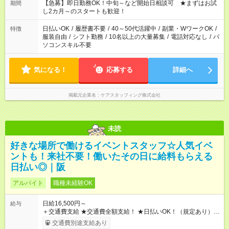
【急募】即日勤務OK！中旬～など開始日相談可 ★まずはお試
期間
し2カ月～のスタートも歓迎！
日払いOK
/
履歴書不要
/
40～50代活躍中
/
副業・WワークOK
/
特徴
服装自由
/
シフト勤務
/
10名以上の大量募集
/
電話対応なし
/
パ
ソコンスキル不要
気になる！
応募する
詳細へ
掲載元企業名
ケアスタッフィング株式会社
未読
好きな場所で働けるイベントスタッフ☆人気イベ
ントも！来社不要！働いたその日に給料もらえる
日払い◎｜阪
アルバイト
職種未経験OK
日給16,500円～
給与
＋交通費支給 ★交通費全額支給！ ★日払いOK！（規定あり） ┗
働いたその日に現金GET♪ お仕事後はコンビニATMから 日払
交通費別途支給あり
い分を引き落とせます！ 【試用期間】試用期間なし