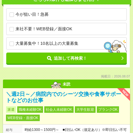
今が狙い目！急募
来社不要！WEB登録／面接OK
大量募集中！10名以上の大量募集
追加して再検索！
掲載日：2026.08.07
未読
NEW
＼週2日～／病院内でのシーツ交換や食事サポー
トなどのお仕事
派遣
職種未経験OK
社会人未経験OK
大学生歓迎
ブランクOK
WEB登録・面接OK
時給1300～1500円～ ■日払いOK（規定あり）※即日払い不可
給与