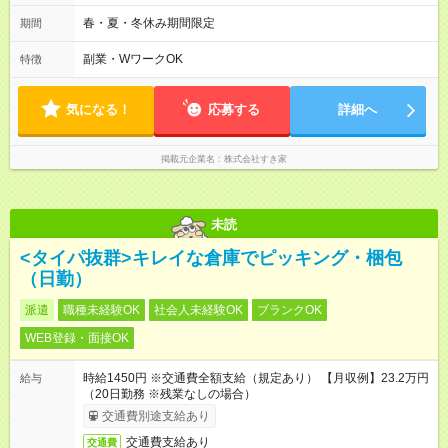
週2日～・1日2h～OK◎ ※22:00から翌5:00までは18歳以上の方
のみ勤務可能です（18歳未満の深夜業務禁止のため） ★深夜で
春・夏・冬休み期間限定
期間
も安心して働けます★ すき家では、ワンオペを禁止していま
す。 必ず、2名以上での勤務を行いますので、安心して働けま
副業・WワークOK
特徴
す。
気になる！
応募する
詳細へ
掲載元企業名
株式会社すき家
未読
<タイパ抜群>キレイな倉庫でピッキング・梱包
（日勤）
派遣
職種未経験OK
社会人未経験OK
ブランクOK
WEB登録・面接OK
時給1450円 ※交通費全額支給（規定あり） 【月収例】23.2万円
給与
（20日勤務 ※残業なしの場合）
交通費別途支給あり
交通費支給あり
交通費