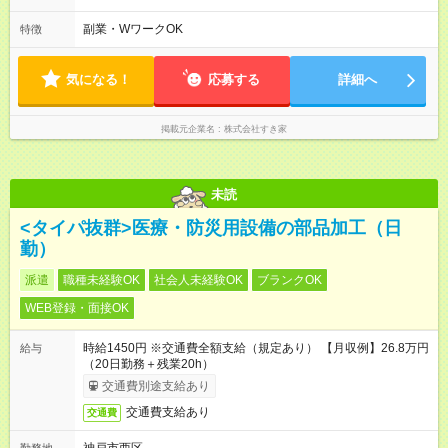
も安心して働けます★ すき家では、ワンオペを禁止していま
す。 必ず、2名以上での勤務を行いますので、安心して働けま
副業・WワークOK
特徴
す。
気になる！
応募する
詳細へ
掲載元企業名
株式会社すき家
未読
<タイパ抜群>医療・防災用設備の部品加工（日
勤）
派遣
職種未経験OK
社会人未経験OK
ブランクOK
WEB登録・面接OK
時給1450円 ※交通費全額支給（規定あり） 【月収例】26.8万円
給与
（20日勤務＋残業20h）
交通費別途支給あり
交通費支給あり
交通費