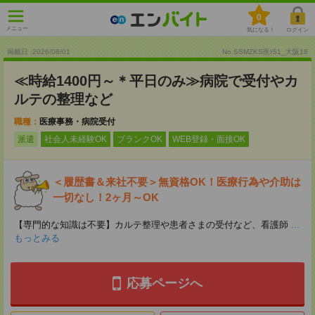
0
メニュー
気になる！
ログイン
掲載日 :2026
/
08
/
01
No.SSMZKS医IS1_大阪18
≪時給1400円～＊平日のみ≫病院で受付やカ
ルテの整理など
職種：
医療事務・病院受付
派遣
社会人未経験OK
ブランクOK
WEB登録・面接OK
＜履歴書＆来社不要＞無資格OK！医療行為や介助は
一切なし！2ヶ月～OK
【専門的な知識は不要】カルテ整理や患者さまの受付など、看護師
...
もっとみる
応募ページへ