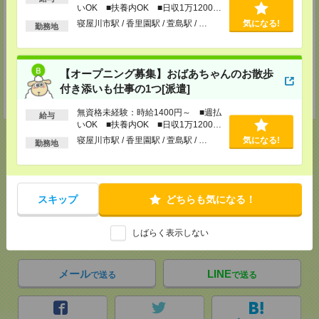
いOK ■扶養内OK ■日収1万1200円
以上
TEL：073-436-9765
寝屋川市駅 / 香里園駅 / 萱島駅 / …
気になる!
勤務地
FAX：073-423-8405
担当：採用担当
神戸介護オフィス・神戸医療オフィス
【オープニング募集】おばあちゃんのお散歩
兵庫県神戸市中央区小野柄通4-1-22 アーバンエース三宮ビル9F
付き添いも仕事の1つ[派遣]
TEL：078-222-8435
担当：採用担当
無資格未経験：時給1400円～ ■週払
給与
いOK ■扶養内OK ■日収1万1200円
以上
寝屋川市駅 / 香里園駅 / 萱島駅 / …
気になる!
勤務地
応募ページへ
スキップ
どちらも気になる！
気になる！
電話応募
しばらく表示しない
メール
LINE
で送る
で送る