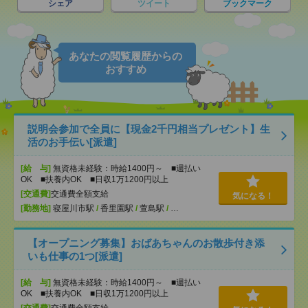
シェア
ツイート
ブックマーク
あなたの閲覧履歴からの
おすすめ
説明会参加で全員に【現金2千円相当プレゼント】生
活のお手伝い[派遣]
[給 与]
無資格未経験：時給1400円～ ■週払い
OK ■扶養内OK ■日収1万1200円以上
[交通費]
交通費全額支給
気になる！
[勤務地]
寝屋川市駅
/
香里園駅
/
萱島駅
/
…
【オープニング募集】おばあちゃんのお散歩付き添
いも仕事の1つ[派遣]
[給 与]
無資格未経験：時給1400円～ ■週払い
OK ■扶養内OK ■日収1万1200円以上