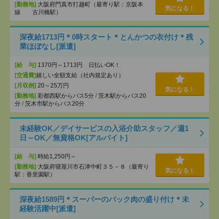
[勤務地]
大阪府門真市打越町（最寄り駅：京阪本
気になる！
線 古川橋駅）
深夜給1713円＊0時スタート＊とんかつの衣付け＊残
業ほぼなし[派遣]
[給 与]
1370円～1713円 日払いOK！
[交通費]
嬉しい全額支給（社内規定あり）
[月収例]
20～25万円
気になる！
[勤務地]
彩都西駅からバス5分
/
茨木駅からバス20
分
/
茨木市駅からバス20分
未経験OK／デイサービスの入浴介助スタッフ／週1
日～OK／無資格OK[アルバイト]
[給 与]
時給1,250円～
[勤務地]
大阪府寝屋川市石津中町３５－８（最寄り
気になる！
駅：香里園駅）
深夜給1589円＊スーパーのパック肉の盛り付け＊未
経験活躍中[派遣]