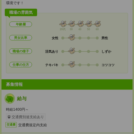
環境です！
職場の雰囲気
年齢層
20代
30
40
50
60
男女比率
女性
男性
職場の様子
活気あり
しずか
仕事の仕方
テキパキ
コツコツ
募集情報
給与
時給1400円～
交通費別途支給あり
交通費規定内支給
交通費