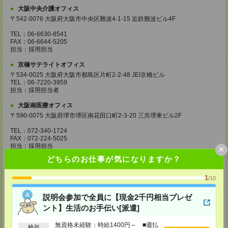
大阪中央介護オフィス
〒542-0076 大阪府大阪市中央区難波4-1-15 近鉄難波ビル4F
TEL：06-6630-8541
FAX：06-6644-5205
担当：採用担当
京橋サテライトオフィス
〒534-0025 大阪府大阪市都島区片町2-2-48 JEI京橋ビル
TEL：06-7220-3959
担当：採用担当者
大阪南医療オフィス
〒590-0075 大阪府堺市堺区南花田口町2-3-20 三共堺東ビル2F
TEL：072-340-1724
FAX：072-224-5025
担当：採用担当
×
どちらのお仕事が気になりますか？
西宮サテライトオフィス
〒662-0918 兵庫県西宮市六湛寺町9番8号 市役所前ビル5F
1
/10
TEL：0798-38-5901
FAX：0798-38-5905
説明会参加で全員に【現金2千円相当プレゼ
担当：採用担当
ント】生活のお手伝い[派遣]
和歌山サテライトオフィス
無資格未経験：時給1400円～ ■週払
給与
〒640-8154 和歌山県和歌山市六番丁5 和歌山六番丁801ビル5F