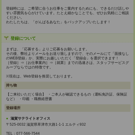
登録時には、ご希望に合うお仕事をご案内するためにも、できるだけ話しや
すい雰囲気を心がけています。たとえ細かなことでも、ぜひお気軽にご相談
ください。
わたしたちは、「がんばるあなた」をバックアップいたします！
登録について
まずは、「応募する」よりご応募をお願いします。
その後、弊社よりメールをお送り致しますので、そのメールにて「面接なし
のWEB登録」か、実際にお越しいただく「登録会」を選択できます！
［登録］⇒［お仕事案内］⇒［就業］までの迅速さは、スタッフサービスグ
ループならではの特徴です。
※現在は、Web登録を推奨しております。
持ち物
【ご来社いただく場合】 ・ご本人が確認できるもの（運転免許証、保険証
など） ・印鑑 ・職務経歴書
登録場所
滋賀サテライトオフィス
〒525-0032 滋賀県草津市大路1-1-1 エルティ932
TEL：077-566-7544