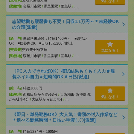
[交通費]
交通費全額支給
気になる！
[勤務地]
寝屋川市駅
/
香里園駅
/
萱島駅
/
…
志望動機も履歴書も不要！日収1.1万円～＊未経験OK
の介護[派遣]
[給 与]
無資格未経験：時給1400円～ ■週払い
OK ■扶養内OK ■日収1万1200円以上
[交通費]
交通費全額支給
気になる！
[勤務地]
寝屋川市駅
/
香里園駅
/
萱島駅
/
…
〈PC入力できればOK〉模試結果もくもく入力＃服
装ネイル自由＃短時間OK＃日払[派遣]
[給 与]
時給1600円
[勤務地]
西梅田駅から徒歩3分
/
大阪梅田(阪神線)駅
気になる！
から徒歩4分
/
大阪駅から徒歩4分
/
…
《即日・単発勤務OK》大人気！書類の封入作業など
＊選べる勤務時間＊日払い手渡し〇[派遣]
[給 与]
時給1284円～1605円