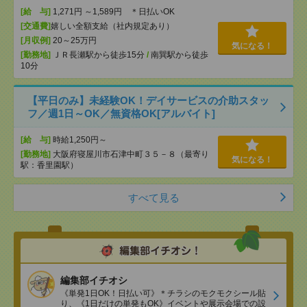
[給 与]
1,271円 ～1,589円 ＊日払いOK
[交通費]
嬉しい全額支給（社内規定あり）
[月収例]
20～25万円
気になる！
[勤務地]
ＪＲ長瀬駅から徒歩15分
/
南巽駅から徒歩
10分
【平日のみ】未経験OK！デイサービスの介助スタッ
フ／週1日～OK／無資格OK[アルバイト]
[給 与]
時給1,250円～
[勤務地]
大阪府寝屋川市石津中町３５－８（最寄り
気になる！
駅：香里園駅）
すべて見る
編集部イチオシ
《単発1日OK！日払い可》＊チラシのモクモクシール貼
り、《1日だけの単発もOK》イベントや展示会場での設