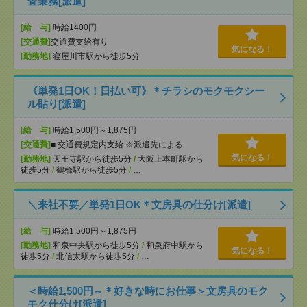
査業務[派遣]
[給 与]
時給1400円
[交通費]
交通費支給有り
気になる！
[勤務地]
寝屋川市駅から徒歩5分
《単発1日OK！日払い可》＊チラシのモクモクシー
ル貼り[派遣]
[給 与]
時給1,500円～1,875円
[交通費]
■ 交通費規定内支給 ※派遣先による
気になる！
[勤務地]
天王寺駅から徒歩5分
/
大阪上本町駅から
徒歩5分
/
鶴橋駅から徒歩5分
/
…
＼来社不要／単発1日OK＊文房具の仕分け[派遣]
[給 与]
時給1,500円～1,875円
[勤務地]
和泉中央駅から徒歩5分
/
和泉府中駅から
気になる！
徒歩5分
/
北信太駅から徒歩5分
/
…
＜時給1,500円～＊好きな時にお仕事＞文房具のモク
モク仕分け[派遣]