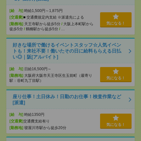
[給 与]
時給1,500円～1,875円
[交通費]
■ 交通費規定内支給 ※派遣先による
気になる！
[勤務地]
天王寺駅から徒歩5分
/
大阪上本町駅から
徒歩5分
/
鶴橋駅から徒歩5分
/
…
好きな場所で働けるイベントスタッフ☆人気イベン
トも！来社不要！働いたその日に給料もらえる日払
い◎｜阪[アルバイト]
[給 与]
日給16,500円～
[勤務地]
大阪府大阪市天王寺区生玉前町（最寄り
気になる！
駅：谷町九丁目駅）
座り仕事！土日休み！日勤のお仕事！検査作業など
[派遣]
[給 与]
時給1350円
[交通費]
交通費支給有り
気になる！
[勤務地]
寝屋川市駅から徒歩20分