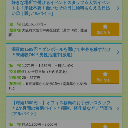
好きな場所で働けるイベントスタッフ☆人気イベン
トも！来社不要！働いたその日に給料もらえる日払
い◎｜阪[アルバイト]
[給 与]
日給16,500円～
[勤務地]
大阪府大阪市中央区難波（最寄り駅：難波
気になる！
駅）
深夜給1589円＊ダンボールを開けて中身を移すだけ
＊未経験OK＊男性活躍中[派遣]
[給 与]
1,271円 ～1,589円 ＊日払いOK
[交通費]
嬉しい全額支給（社内規定あり）
[月収例]
20～25万円
気になる！
[勤務地]
ＪＲ長瀬駅から徒歩15分
/
南巽駅から徒歩
10分
【時給1300円～】オフィス移転のお手伝いスタッフ
＊2か月間の短期バイト＊掃除、軽作業など／門真市
[アルバイト]
[給 与]
時給1,300円～2,000円