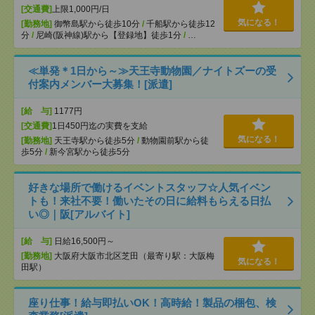
[交通費]
上限1,000円/日
気になる！
[勤務地]
御幣島駅から徒歩10分
/
千船駅から徒歩12
分
/
尼崎(阪神線)駅から【登録地】徒歩1分
/
…
≪単発＊1日から～≫天王寺動物園／ナイトズーの受
付案内メンバー大募集！[派遣]
[給 与]
1177円
[交通費]
1日450円迄の実費を支給
気になる！
[勤務地]
天王寺駅から徒歩5分
/
動物園前駅から徒
歩5分
/
新今宮駅から徒歩5分
好きな場所で働けるイベントスタッフ☆人気イベン
トも！来社不要！働いたその日に給料もらえる日払
い◎｜阪[アルバイト]
[給 与]
日給16,500円～
[勤務地]
大阪府大阪市北区芝田（最寄り駅：大阪梅
気になる！
田駅）
座り仕事！給与即払いOK！高時給！製品の梱包、検