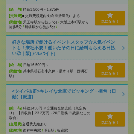
[給 与]
時給1,500円～1,875円
[交通費]
■ 交通費規定内支給 ※派遣先による
気になる！
[勤務地]
天王寺駅から徒歩5分
/
大阪上本町駅から
徒歩5分
/
鶴橋駅から徒歩5分
/
…
好きな場所で働けるイベントスタッフ☆人気イベン
トも！来社不要！働いたその日に給料もらえる日払
い◎｜阪[アルバイト]
[給 与]
日給16,500円～
[勤務地]
兵庫県明石市小久保（最寄り駅：西明石
気になる！
駅）
<タイパ抜群>キレイな倉庫でピッキング・梱包（日
勤）[派遣]
[給 与]
時給1450円 ※交通費全額支給（規定あ
り） 【月収例】23.2万円（20日勤務 ※残業なしの
場合）
気になる！
[交通費]
交通費支給あり
[勤務地]
西神中央駅
/
明石駅
/
板宿駅