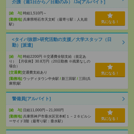
介護（週1日から／日勤のみ） /Ja[アルバイト]
[給 与]
時給1,510円～
[勤務地]
兵庫県明石市天文町（最寄り駅：人丸前
気になる！
駅）
<タイパ抜群>研究活動の支援／大学スタッフ（日
勤）[派遣]
[給 与]
時給2200円 ※交通費全額支給（規定あ
り） 【月収例】30.8万円（20日勤務 ※残業なしの
場合）
[交通費]
交通費支給あり
気になる！
[勤務地]
ウッディタウン中央駅
/
新三田駅
/
三田(兵
庫県)駅
警備員[アルバイト]
[給 与]
日給11,000円～21,000円
[勤務地]
兵庫県神戸市垂水区宮本町１－２６ビルシ
気になる！
ーサイド3階（最寄り駅：垂水駅）