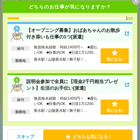
×
受付可能日時：9:30-19:00 ※電話受付時間⇒9:30-21:00
どちらのお仕事が気になりますか？
1
/10
【オープニング募集】おばあちゃんのお散歩
付き添いも仕事の1つ[派遣]
応募ページへ
無資格未経験：時給1400円～ ■週払
給与
いOK ■扶養内OK ■日収1万1200円
以上
気になる！
垂水駅 / 山陽垂水駅 / 舞子駅 / …
気になる!
勤務地
メール
LINE
説明会参加で全員に【現金2千円相当プレゼ
で送る
で送る
ント】生活のお手伝い[派遣]
無資格未経験：時給1400円～ ■週払
給与
シェア
ツイート
ブックマーク
いOK ■扶養内OK ■日収1万1200円
以上
垂水駅 / 山陽垂水駅 / 舞子駅 / …
気になる!
勤務地
あなたの閲覧履歴からの
おすすめ
スキップ
どちらも気になる！