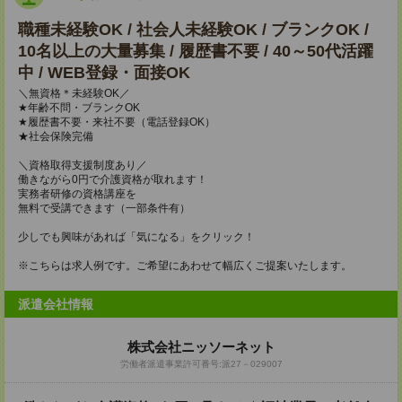
職種未経験OK / 社会人未経験OK / ブランクOK /
10名以上の大量募集 / 履歴書不要 / 40～50代活躍
中 / WEB登録・面接OK
＼無資格＊未経験OK／
★年齢不問・ブランクOK
★履歴書不要・来社不要（電話登録OK）
★社会保険完備
＼資格取得支援制度あり／
働きながら0円で介護資格が取れます！
実務者研修の資格講座を
無料で受講できます（一部条件有）
少しでも興味があれば「気になる」をクリック！
※こちらは求人例です。ご希望にあわせて幅広くご提案いたします。
派遣会社情報
株式会社ニッソーネット
労働者派遣事業許可番号:派27－029007