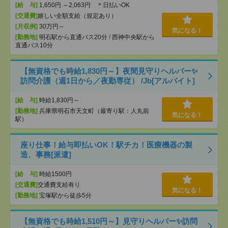
[給 与]
1,650円 ～2,063円 ＊日払いOK
[交通費]
嬉しい全額支給（規定あり）
[月収例]
30万円～
気になる！
[勤務地]
明石駅から直通バス20分
/
西神中央駅から
直通バス10分
【無資格でも時給1,830円～】夜間見守りヘルパー✨
訪問介護（週1日から／夜勤専従） /Jb[アルバイト]
[給 与]
時給1,830円～
[勤務地]
兵庫県明石市天文町（最寄り駅：人丸前
気になる！
駅）
座り仕事！給与即払いOK！駅チカ！医療機器の製
造、事務[派遣]
[給 与]
時給1500円
[交通費]
交通費支給有り
気になる！
[勤務地]
宝塚駅から徒歩5分
【無資格でも時給1,510円～】見守りヘルパー✨訪問