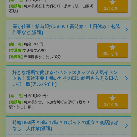
[勤務地]
兵庫県明石市大明石町（最寄り駅：山陽明
気になる！
石駅）
座り仕事！給与即払いOK！高時給！土日休み！包装
作業など[派遣]
[給 与]
時給1300円
[交通費]
交通費支給有り
気になる！
[勤務地]
天満橋駅から徒歩10分
好きな場所で働けるイベントスタッフ☆人気イベン
トも！来社不要！働いたその日に給料もらえる日払
い◎｜阪[アルバイト]
[給 与]
日給16,500円～
[勤務地]
兵庫県加古川市加古川町篠原町（最寄り
気になる！
駅：加古川駅）
時給1650円＊8時-17時＊ロボットの組立＊会話ほぼ
なし一人作業[派遣]