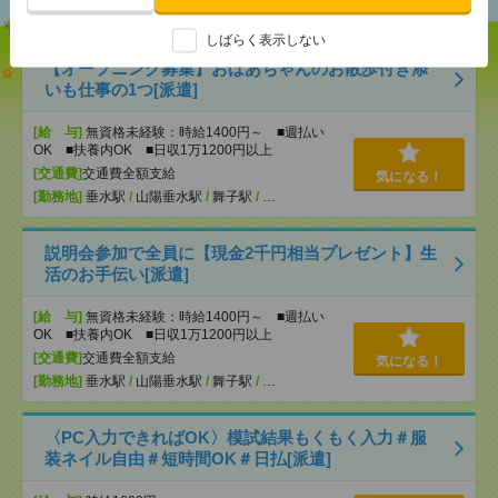
しばらく表示しない
【オープニング募集】おばあちゃんのお散歩付き添
いも仕事の1つ[派遣]
[給 与]
無資格未経験：時給1400円～ ■週払い
OK ■扶養内OK ■日収1万1200円以上
[交通費]
交通費全額支給
気になる！
[勤務地]
垂水駅
/
山陽垂水駅
/
舞子駅
/
…
説明会参加で全員に【現金2千円相当プレゼント】生
活のお手伝い[派遣]
[給 与]
無資格未経験：時給1400円～ ■週払い
OK ■扶養内OK ■日収1万1200円以上
[交通費]
交通費全額支給
気になる！
[勤務地]
垂水駅
/
山陽垂水駅
/
舞子駅
/
…
〈PC入力できればOK〉模試結果もくもく入力＃服
装ネイル自由＃短時間OK＃日払[派遣]