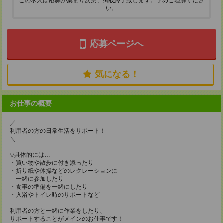
この求人は応募が集まり次第、掲載終了致します。予めご理解くださ
い。
応募ページへ
気になる！
お仕事の概要
／
利用者の方の日常生活をサポート！
＼
▽具体的には…
・買い物や散歩に付き添ったり
・折り紙や体操などのレクレーションに
一緒に参加したり
・食事の準備を一緒にしたり
・入浴やトイレ時のサポートなど
利用者の方と一緒に作業をしたり、
サポートすることがメインのお仕事です！