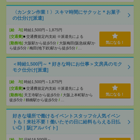
〈カンタン作業！〉スキマ時間にサクッと＊お菓子
の仕分け[派遣]
[給 与]
時給1,500円～1,875円
[交通費]
■ 交通費規定内支給 ※派遣先による
気になる！
[勤務地]
大阪駅から徒歩5分
/
大阪梅田(阪急線)駅か
ら徒歩5分
/
梅田(地下鉄)駅から徒歩5分
/
…
＜時給1,500円～＊好きな時にお仕事＞文房具のモク
モク仕分け[派遣]
[給 与]
時給1,500円～1,875円
[交通費]
■ 交通費規定内支給 ※派遣先による
気になる！
[勤務地]
天王寺駅から徒歩5分
/
大阪上本町駅から
徒歩5分
/
鶴橋駅から徒歩5分
/
…
好きな場所で働けるイベントスタッフ☆人気イベン
トも！来社不要！働いたその日に給料もらえる日払
い◎｜阪[アルバイト]
[給 与]
日給16,500円～