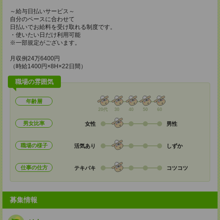
～給与日払いサービス～
自分のペースに合わせて
日払いでお給料を受け取れる制度です。
・使いたい日だけ利用可能
※一部規定がございます。
月収例24万6400円
（時給1400円×8H×22日間）
職場の雰囲気
年齢層
20代
30
40
50
60
男女比率
女性
男性
職場の様子
活気あり
しずか
仕事の仕方
テキパキ
コツコツ
募集情報