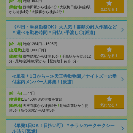
[給 与]
時給1600円
[勤務地]
西梅田駅から徒歩3分
/
大阪梅田(阪神線)駅
気になる！
から徒歩4分
/
大阪駅から徒歩4分
/
…
《即日・単発勤務OK》大人気！書類の封入作業など
＊選べる勤務時間＊日払い手渡し〇[派遣]
[給 与]
時給1284円～1605円
[交通費]
上限1,000円/日
気になる！
[勤務地]
御幣島駅から徒歩10分
/
千船駅から徒歩12
分
/
尼崎(阪神線)駅から【登録地】徒歩1分
/
…
≪単発＊1日から～≫天王寺動物園／ナイトズーの受
付案内メンバー大募集！[派遣]
[給 与]
1177円
[交通費]
1日450円迄の実費を支給
気になる！
[勤務地]
天王寺駅から徒歩5分
/
動物園前駅から徒
歩5分
/
新今宮駅から徒歩5分
《単発1日OK！日払い可》＊チラシのモクモクシー
ル貼り[派遣]