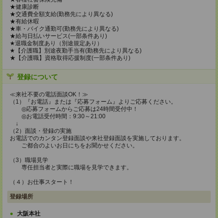
★健康診断
★交通費全額支給(勤務先により異なる)
★有給休暇
★車・バイク通勤可(勤務先により異なる)
★給与日払いサービス(一部条件あり)
★退職金制度あり（別途規定あり）
★【介護職】別途夜勤手当有(勤務先により異なる)
★【介護職】資格取得応援制度(一部条件あり)
登録について
≪来社不要の電話面談OK！≫
（1）『お電話』または『応募フォーム』よりご応募ください。
◎応募フォームからご応募は24時間受付中！
◎お電話受付時間：9:30～21:00
↓
（2）面談・登録の実施
お電話でのカンタン登録面談や来社登録面談を実施しております。
ご都合のよいお日にちをお聞かせください。
（3）職場見学
専任担当者と実際に職場を見学できます。
（４）お仕事スタート！
登録場所
大阪本社