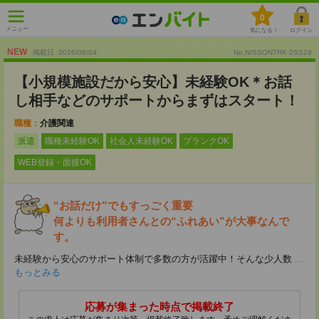
0
メニュー
気になる！
ログイン
NEW
掲載日 :2026
/
08
/
04
No.NISSONTRK-2SS29
【小規模施設だから安心】未経験OK＊お話
し相手などのサポートからまずはスタート！
職種：
介護関連
派遣
職種未経験OK
社会人未経験OK
ブランクOK
WEB登録・面接OK
“お話だけ”でもすっごく重要
何よりも利用者さんとの“ふれあい”が大事なんで
す。
未経験から安心のサポート体制で多数の方が活躍中！そんな少人数
...
もっとみる
応募が集まった時点で掲載終了