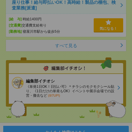
座り仕事！給与即払いOK！高時給！製品の梱包、検
査業務[派遣]
[給 与]
時給1400円
[交通費]
交通費支給有り
気になる！
[勤務地]
寝屋川市駅から徒歩5分
すべて見る
編集部イチオシ
《単発1日OK！日払い可》＊チラシのモクモクシール貼
り、《1日だけの単発もOK》イベントや展示会場での設
営・撤去など
(8/7UP!)