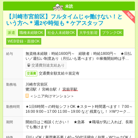
未読
NEW
【川崎市宮前区】フルタイムじゃ働けない！と
いう方へ＊週2や時短も＊ケアスタッフ
派遣
職種未経験OK
社会人未経験OK
大学生歓迎
ブランクOK
WEB登録・面接OK
無資格未経験：時給1600円～ 経験者：時給1800円～ ★日払
給与
い／週払い制度あり（月払いも選べます）※稼働開始時は手続き
完了次第のお支払いとなります。
交通費別途支給あり
交通費全額支給※規定有
交通費
川崎市宮前区
勤務地
鷺沼駅
/
宮崎台駅
/
宮前平駅
＜シニア向けマンション＞
★1日6時間～の時短シフトOK ★スタート時間選べます！ 7:00～
勤務時間
16:00 9:00～17:00 11:00～19:00 など 残業なし！ ※Wワークの
場合、他のお仕事と合わせ週40時間超の就業はご案内できませ
ん ※法令に基づき、週20時間以上勤務は社会保険への加入対象
開始日はご相談ください！ ★急募 ★職場が気に入れば、長期
期間
となります ※労働者派遣法（日雇い派遣の原則禁止）により、
でも働けます！
短時間・短期間の就業はご案内が難しい場合があります
日払いOK
/
履歴書不要
/
40～50代活躍中
/
副業・WワークOK
/
特徴