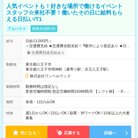
人気イベントも！好きな場所で働けるイベント
スタッフ☆来社不要！働いたその日に給料もら
える日払い/T1
アルバイト
職種未経験OK
日給13,000円～
給与
＋交通費支給 ★交通費全額支給！ ┗案件により規定あり ★日払
いOK！（規定あり） ┗働いたその日に現金GET♪ お仕事後はコ
交通費別途支給あり
ンビニATMから 日払い分を引き落とせます！ 【試用期間】試
用期間なし
東京都八王子市
勤務地
東京都八王子市明神町（最寄り駅：京王八王子駅）
株式会社ワンベルウッズ
勤務時間は指定なし
勤務時間
変形労働時間制 想定労働時間160時間/月 【シフト例】 ・8：00
～21：00
単発・1日のみOK
期間
週1日からOK / 日払いOK / 副業・WワークOK / 10名以上の大量
特徴
募集
気になる！
応募する
詳細へ