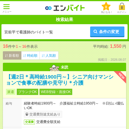
0
メニュー
気になる！
ログイン
検索結果
条件の変更
宮前平で看護師のバイト一覧
16
1,550
件中
1
～
16
件表示
平均時給:
円
新着順
時給順
人気順
掲載日：2026.08.07
未読
NEW
【週2日＊高時給1900円～】シニア向けマンシ
ョンで食事の配膳や見守り＊介護
派遣
ブランクOK
WEB登録・面接OK
経験者時給1900円～ 介護福祉士時給1950円～ ※日払い/週払
給与
いOK
交通費別途支給あり
交通費全額支給
交通費