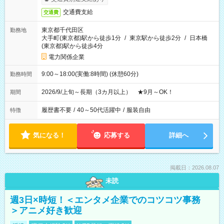
交通費支給
交通費
東京都千代田区
勤務地
大手町(東京都)駅から徒歩1分
/
東京駅から徒歩2分
/
日本橋
(東京都)駅から徒歩4分
電力関係企業
9:00～18:00(実働:8時間) (休憩60分)
勤務時間
2026/9/上旬～長期（3カ月以上） ★9月～OK！
期間
履歴書不要
/
40～50代活躍中
/
服装自由
特徴
気になる！
応募する
詳細へ
掲載日：2026.08.07
未読
週3日×時短！＜エンタメ企業でのコツコツ事務
＞アニメ好き歓迎