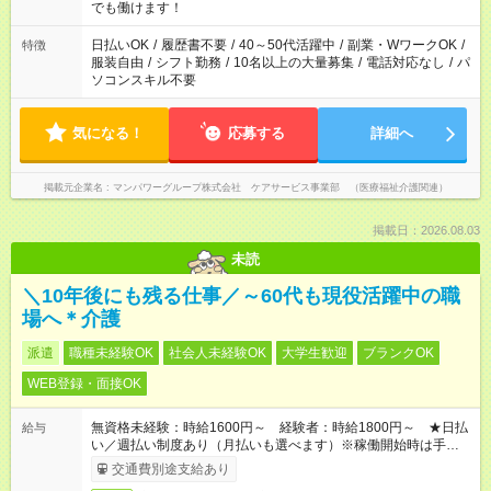
となります ※労働者派遣法（日雇い派遣の原則禁止）により、
でも働けます！
短時間・短期間の就業はご案内が難しい場合があります
日払いOK
/
履歴書不要
/
40～50代活躍中
/
副業・WワークOK
/
特徴
服装自由
/
シフト勤務
/
10名以上の大量募集
/
電話対応なし
/
パ
ソコンスキル不要
気になる！
応募する
詳細へ
掲載元企業名
マンパワーグループ株式会社 ケアサービス事業部 （医療福祉介護関連）
掲載日：2026.08.03
未読
＼10年後にも残る仕事／～60代も現役活躍中の職
場へ＊介護
派遣
職種未経験OK
社会人未経験OK
大学生歓迎
ブランクOK
WEB登録・面接OK
無資格未経験：時給1600円～ 経験者：時給1800円～ ★日払
給与
い／週払い制度あり（月払いも選べます）※稼働開始時は手続き
完了次第のお支払いとなります。
交通費別途支給あり