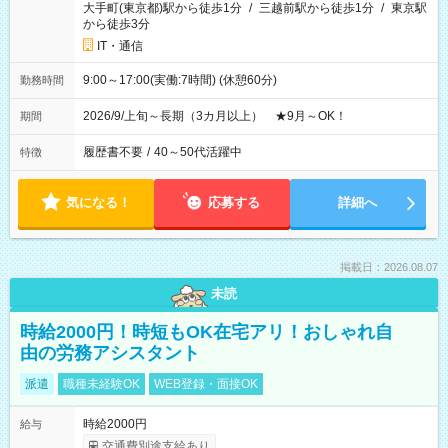
大手町(東京都)駅から徒歩1分
/
三越前駅から徒歩1分
/
東京駅
から徒歩3分
IT・通信
9:00～17:00(実働:7時間) (休憩60分)
勤務時間
2026/9/上旬～長期（3カ月以上） ★9月～OK！
期間
履歴書不要
/
40～50代活躍中
特徴
気になる！
応募する
詳細へ
掲載日：2026.08.07
未読
時給2000円！時短もOK在宅アリ！おしゃれ自
由の労務アシスタント
派遣
職種未経験OK
WEB登録・面接OK
時給2000円
給与
交通費別途支給あり