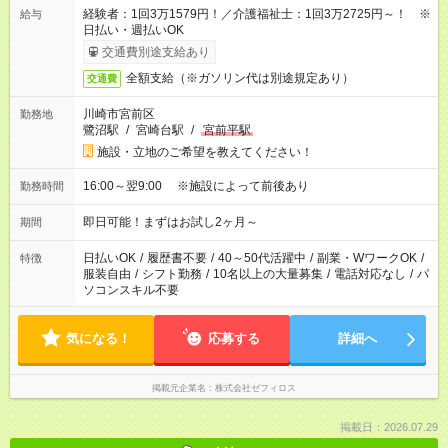
経験者：1回3万1579円！／介護福祉士：1回3万2725円～！ ※
給与
日払い・週払いOK
交通費別途支給あり
全額支給（※ガソリン代は別途規定あり）
交通費
川崎市宮前区
勤務地
鷺沼駅
/
宮崎台駅
/
宮前平駅
施設・立地のご希望を教えてください！
16:00～翌9:00 ※施設によって前後あり
勤務時間
即日可能！まずはお試し2ヶ月～
期間
日払いOK
/
履歴書不要
/
40～50代活躍中
/
副業・WワークOK
/
特徴
服装自由
/
シフト勤務
/
10名以上の大量募集
/
電話対応なし
/
パ
ソコンスキル不要
気になる！
応募する
詳細へ
掲載元企業名
株式会社ゼフィロス
掲載日：2026.07.29