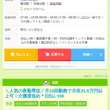
鷺沼駅
/
宮崎台駅
/
宮前平駅
グループホーム
07:00～16:00 09:00～18:00 17:00～09:00 ※ 上記は一例です！
勤務時間
その他シフトもご相談ください！
即日～2ヶ月以上
期間
日払いOK
/
履歴書不要
/
40～50代活躍中
/
シフト勤務
/
10名以
特徴
上の大量募集
/
電話対応なし
/
パソコンスキル不要
気になる！
応募する
詳細へ
掲載元企業名
株式会社ニッソーネット
掲載日：2026.07.30
未読
＼人気の夜勤専従／月10回勤務で月収31.5万円以
上可！介護度低め＊日払いOK
派遣
社会人未経験OK
ブランクOK
WEB登録・面接OK