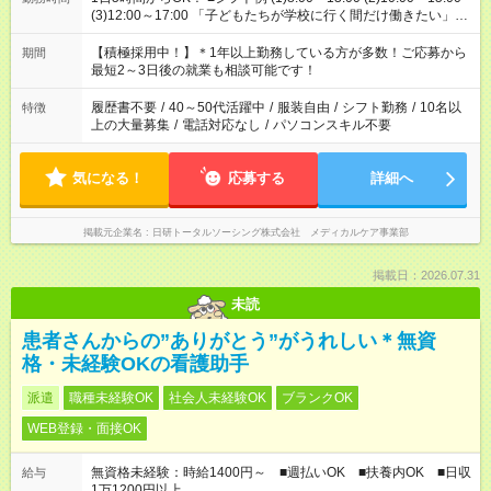
(3)12:00～17:00 「子どもたちが学校に行く間だけ働きたい」
「余裕を持って夕飯の準備がしたい」 「午前中は働いて、午後
はプライベートの時間にしたい」 など、ご希望を教えてくださ
【積極採用中！】＊1年以上勤務している方が多数！ご応募から
期間
いね。 ※Wワーク希望の方へ 今ご覧のお仕事で希望する勤務時
最短2～3日後の就業も相談可能です！
間と、もう1つのお仕事の勤務時間。 合計で週40時間を超える
場合は応募できません。
履歴書不要
/
40～50代活躍中
/
服装自由
/
シフト勤務
/
10名以
特徴
上の大量募集
/
電話対応なし
/
パソコンスキル不要
気になる！
応募する
詳細へ
掲載元企業名
日研トータルソーシング株式会社 メディカルケア事業部
掲載日：2026.07.31
未読
患者さんからの”ありがとう”がうれしい＊無資
格・未経験OKの看護助手
派遣
職種未経験OK
社会人未経験OK
ブランクOK
WEB登録・面接OK
無資格未経験：時給1400円～ ■週払いOK ■扶養内OK ■日収
給与
1万1200円以上