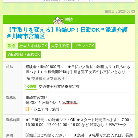
掲載日：2026.08.03
未読
【手取りを変える】時給UP！日勤OK＊派遣介護
＠川崎市宮前区
派遣
社会人未経験OK
大学生歓迎
ブランクOK
WEB登録・面接OK
経験者：時給1800円～ ★日払い／週払い制度あり（月払いも
給与
選べます）※稼働開始時は手続き完了次第のお支払いとなりま
す。
交通費別途支給あり
交通費全額支給※規定有
交通費
川崎市宮前区
勤務地
鷺沼駅
/
宮崎台駅
/
宮前平駅
＜シニア向け施設＞
★1日6時間～の時短シフトOK ★スタート時間選べます！ 7:00～
勤務時間
16:00 9:00～17:00 11:00～19:00 など 残業なし！ ※Wワークの
場合、他のお仕事と合わせ週40時間超の就業はご案内できませ
ん ※法令に基づき、週20時間以上勤務は社会保険への加入対象
開始日はご相談ください！ ★急募 ★職場が気に入れば、長期
期間