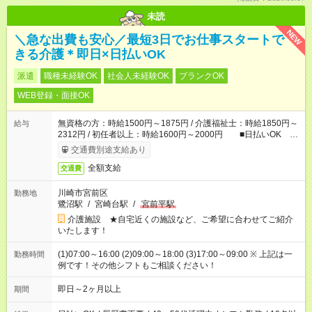
未読
NEW
＼急な出費も安心／最短3日でお仕事スタートで
きる介護＊即日×日払いOK
派遣
職種未経験OK
社会人未経験OK
ブランクOK
WEB登録・面接OK
無資格の方：時給1500円～1875円 / 介護福祉士：時給1850円～
給与
2312円 / 初任者以上：時給1600円～2000円 ■日払いOK ■
日収例：1万2000円（時給1500円×8h）
交通費別途支給あり
全額支給
交通費
川崎市宮前区
勤務地
鷺沼駅
/
宮崎台駅
/
宮前平駅
介護施設 ★自宅近くの施設など、ご希望に合わせてご紹介
いたします！
(1)07:00～16:00 (2)09:00～18:00 (3)17:00～09:00 ※ 上記は一
勤務時間
例です！その他シフトもご相談ください！
即日～2ヶ月以上
期間