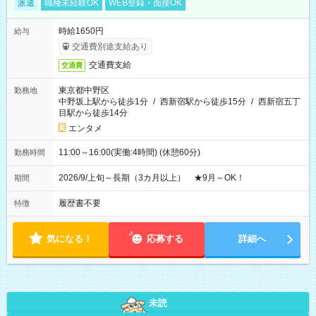
派遣
職種未経験OK
WEB登録・面接OK
時給1650円
給与
交通費別途支給あり
交通費支給
交通費
東京都中野区
勤務地
中野坂上駅から徒歩1分
/
西新宿駅から徒歩15分
/
西新宿五丁
目駅から徒歩14分
エンタメ
11:00～16:00(実働:4時間) (休憩60分)
勤務時間
2026/9/上旬～長期（3カ月以上） ★9月～OK！
期間
履歴書不要
特徴
気になる！
応募する
詳細へ
未読