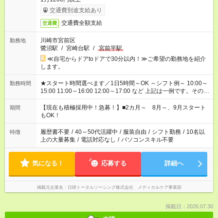
交通費別途支給あり
交通費全額支給
交通費
川崎市宮前区
勤務地
鷺沼駅
/
宮崎台駅
/
宮前平駅
≪自宅からドアtoドアで30分以内！≫ご希望の勤務地を紹介
します。
★スタート時間選べます／1日5時間～OK ～シフト例～ 10:00～
勤務時間
15:00 11:00～16:00 12:00～17:00 など 上記は一例です。その他
シフトもご相談ください。 ※Wワークの場合当社と合わせて法
定労働時間が週40時間を超えなければOKです。
【現在も積極採用中！急募！】■2カ月～ 8月～、9月スタート
期間
もOK！
履歴書不要
/
40～50代活躍中
/
服装自由
/
シフト勤務
/
10名以
特徴
上の大量募集
/
電話対応なし
/
パソコンスキル不要
気になる！
応募する
詳細へ
掲載元企業名
日研トータルソーシング株式会社 メディカルケア事業部
掲載日：2026.07.30