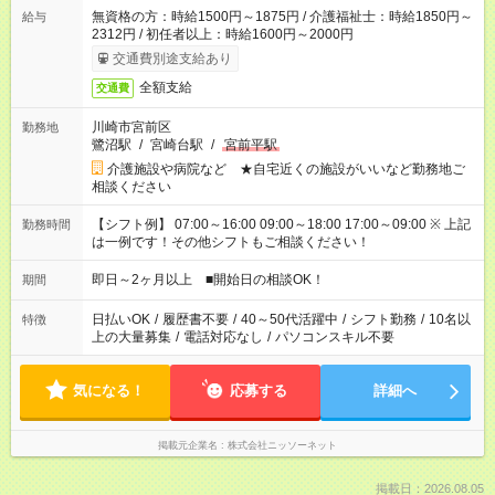
無資格の方：時給1500円～1875円 / 介護福祉士：時給1850円～
給与
2312円 / 初任者以上：時給1600円～2000円
交通費別途支給あり
全額支給
交通費
川崎市宮前区
勤務地
鷺沼駅
/
宮崎台駅
/
宮前平駅
介護施設や病院など ★自宅近くの施設がいいなど勤務地ご
相談ください
【シフト例】 07:00～16:00 09:00～18:00 17:00～09:00 ※ 上記
勤務時間
は一例です！その他シフトもご相談ください！
即日～2ヶ月以上 ■開始日の相談OK！
期間
日払いOK
/
履歴書不要
/
40～50代活躍中
/
シフト勤務
/
10名以
特徴
上の大量募集
/
電話対応なし
/
パソコンスキル不要
気になる！
応募する
詳細へ
掲載元企業名
株式会社ニッソーネット
掲載日：2026.08.05