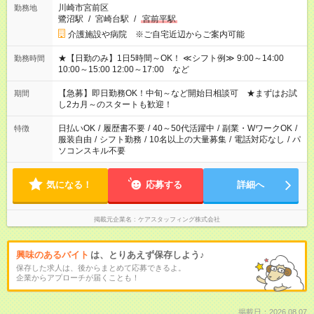
川崎市宮前区
勤務地
鷺沼駅
/
宮崎台駅
/
宮前平駅
介護施設や病院 ※ご自宅近辺からご案内可能
★【日勤のみ】1日5時間～OK！ ≪シフト例≫ 9:00～14:00
勤務時間
10:00～15:00 12:00～17:00 など
【急募】即日勤務OK！中旬～など開始日相談可 ★まずはお試
期間
し2カ月～のスタートも歓迎！
日払いOK
/
履歴書不要
/
40～50代活躍中
/
副業・WワークOK
/
特徴
服装自由
/
シフト勤務
/
10名以上の大量募集
/
電話対応なし
/
パ
ソコンスキル不要
気になる！
応募する
詳細へ
掲載元企業名
ケアスタッフィング株式会社
興味のあるバイト
は、とりあえず保存しよう♪
保存した求人は、後からまとめて応募できるよ。
企業からアプローチが届くことも！
掲載日：2026.08.07