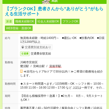
未読
【ブランクOK】患者さんから”ありがとう”がもら
える生活サポート
派遣
職種未経験OK
社会人未経験OK
ブランクOK
WEB登録・面接OK
無資格未経験：時給1400円～ ■週払いOK ■扶養内OK ■日収
給与
1万1200円以上
交通費別途支給あり
交通費全額支給
交通費
川崎市宮前区
勤務地
鷺沼駅
/
宮崎台駅
/
宮前平駅
≪自宅からドアtoドアで30分以内！≫ご希望の勤務地を紹介
します。
★スタート時間選べます／1日5時間～OK ～シフト例～ 10:00～
勤務時間
15:00 11:00～16:00 12:00～17:00 など 上記は一例です。その他
シフトもご相談ください。 ※Wワークの場合当社と合わせて法
定労働時間が週40時間を超えなければOKです。
【現在も積極採用中！急募！】■2カ月～ 8月～、9月スタート
期間
もOK！
履歴書不要
/
40～50代活躍中
/
服装自由
/
シフト勤務
/
10名以
特徴