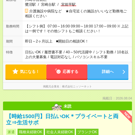
鷺沼駅
/
宮崎台駅
/
宮前平駅
介護施設や病院など ★自宅近くの施設がいいなど勤務地ご
相談ください
【シフト例】 07:00～16:00 09:00～18:00 17:00～09:00 ※ 上記
勤務時間
は一例です！その他シフトもご相談ください！
即日～2ヶ月以上 ■開始日の相談OK！
期間
日払いOK
/
履歴書不要
/
40～50代活躍中
/
シフト勤務
/
10名以
特徴
上の大量募集
/
電話対応なし
/
パソコンスキル不要
気になる！
応募する
詳細へ
掲載元企業名
株式会社ニッソーネット
掲載日：2026.08.04
未読
NEW
【時給1500円】日払いOK＊プライベートと両
立⇒生活サポ
派遣
職種未経験OK
社会人未経験OK
ブランクOK