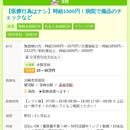
未読
【医療行為はナシ】時給1500円！病院で備品のチ
ェックなど
派遣
職種未経験OK
社会人未経験OK
ブランクOK
WEB登録・面接OK
無資格の方：時給1500円～1875円 / 介護福祉士：時給1850円～
給与
2312円 / 初任者以上：時給1600円～2000円
交通費別途支給あり
全額支給
交通費
25～30万円
月収例
川崎市宮前区
勤務地
鷺沼駅
/
宮崎台駅
/
宮前平駅
病院 ★勤務地選べます！
【シフト例】 07:00～16:00 09:00～18:00 17:00～09:00 ※ 上記
勤務時間
は一例です！その他シフトもご相談ください！
即日～2ヶ月以上
期間
日払いOK
/
履歴書不要
/
40～50代活躍中
/
シフト勤務
/
10名以
特徴