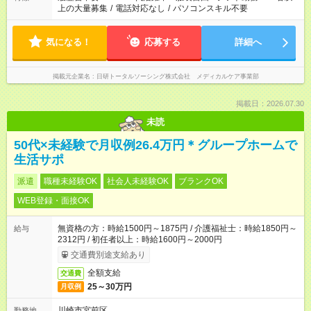
上の大量募集
/
電話対応なし
/
パソコンスキル不要
気になる！
応募する
詳細へ
掲載元企業名
日研トータルソーシング株式会社 メディカルケア事業部
掲載日：2026.07.30
未読
50代×未経験で月収例26.4万円＊グループホームで
生活サポ
派遣
職種未経験OK
社会人未経験OK
ブランクOK
WEB登録・面接OK
無資格の方：時給1500円～1875円 / 介護福祉士：時給1850円～
給与
2312円 / 初任者以上：時給1600円～2000円
交通費別途支給あり
全額支給
交通費
25～30万円
月収例
川崎市宮前区
勤務地