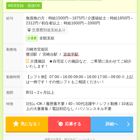
WEB登録・面接OK
無資格の方：時給1500円～1875円 / 介護福祉士：時給1850円～
給与
2312円 / 初任者以上：時給1600円～2000円
交通費別途支給あり
全額支給
交通費
川崎市宮前区
勤務地
鷺沼駅
/
宮崎台駅
/
宮前平駅
介護施設 ★自宅近くの施設など、ご希望に合わせてご紹介
いたします！
【シフト例】 07:00～16:00 09:00～18:00 17:00～09:00 ※ 上記
勤務時間
は一例です！その他シフトもご相談ください！
即日～2ヶ月以上
期間
日払いOK
/
履歴書不要
/
40～50代活躍中
/
シフト勤務
/
10名以
特徴
上の大量募集
/
電話対応なし
/
パソコンスキル不要
気になる！
応募する
詳細へ
掲載元企業名
株式会社ニッソーネット