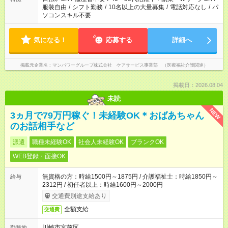
服装自由
/
シフト勤務
/
10名以上の大量募集
/
電話対応なし
/
パ
ソコンスキル不要
気になる！
応募する
詳細へ
掲載元企業名
マンパワーグループ株式会社 ケアサービス事業部 （医療福祉介護関連）
掲載日：2026.08.04
未読
NEW
3ヵ月で79万円稼ぐ！未経験OK＊おばあちゃん
のお話相手など
派遣
職種未経験OK
社会人未経験OK
ブランクOK
WEB登録・面接OK
無資格の方：時給1500円～1875円 / 介護福祉士：時給1850円～
給与
2312円 / 初任者以上：時給1600円～2000円
交通費別途支給あり
全額支給
交通費
川崎市宮前区
勤務地