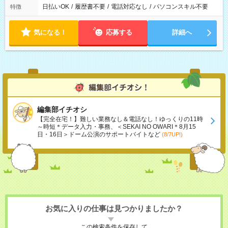
日払いOK
/
履歴書不要
/
電話対応なし
/
パソコンスキル不要
特徴
気になる！
応募する
詳細へ
編集部イチオシ
【完全在宅！】難しい業務なし＆電話なし！ゆっくりの11時
～時短＊データ入力・事務、＜SEKAI NO OWARI＊8月15
日・16日＞ドーム公演のサポートバイトなど
(8/7UP!)
お気に入りの仕事は見つかりましたか？
この検索条件を保存して