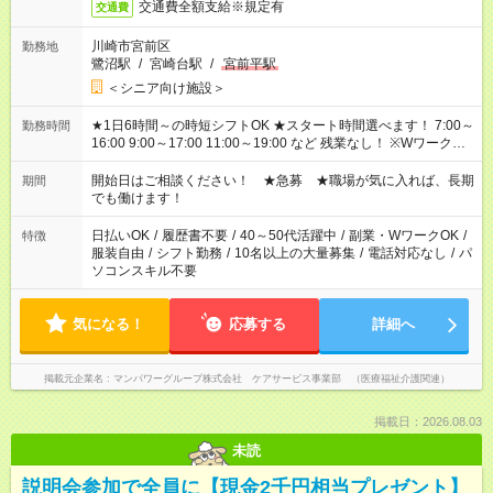
交通費全額支給※規定有
交通費
川崎市宮前区
勤務地
鷺沼駅
/
宮崎台駅
/
宮前平駅
＜シニア向け施設＞
★1日6時間～の時短シフトOK ★スタート時間選べます！ 7:00～
勤務時間
16:00 9:00～17:00 11:00～19:00 など 残業なし！ ※Wワークの
場合、他のお仕事と合わせ週40時間超の就業はご案内できませ
ん ※法令に基づき、週20時間以上勤務は社会保険への加入対象
開始日はご相談ください！ ★急募 ★職場が気に入れば、長期
期間
となります ※労働者派遣法（日雇い派遣の原則禁止）により、
でも働けます！
短時間・短期間の就業はご案内が難しい場合があります
日払いOK
/
履歴書不要
/
40～50代活躍中
/
副業・WワークOK
/
特徴
服装自由
/
シフト勤務
/
10名以上の大量募集
/
電話対応なし
/
パ
ソコンスキル不要
気になる！
応募する
詳細へ
掲載元企業名
マンパワーグループ株式会社 ケアサービス事業部 （医療福祉介護関連）
掲載日：2026.08.03
未読
説明会参加で全員に【現金2千円相当プレゼント】