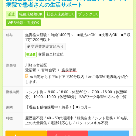
病院で患者さんの生活サポート
派遣
職種未経験OK
社会人未経験OK
ブランクOK
WEB登録・面接OK
無資格未経験：時給1400円～ ■週払いOK ■扶養内OK ■日収
給与
1万1200円以上
交通費別途支給あり
交通費全額支給
交通費
川崎市宮前区
勤務地
鷺沼駅
/
宮崎台駅
/
宮前平駅
≪自宅からドアtoドアで30分以内！≫ご希望の勤務地を紹介
します。
～シフト例～ 9:00～18:00（休憩60分） 7:00～16:00（休憩60
勤務時間
分） 10:00～19:00（休憩60分） ※Wワーク希望の方へ 今ご覧の
お仕事で希望する勤務時間と、もう1つのお仕事の勤務時間の合
計が 週40時間を超えなければOKです。
【現在も積極採用中！急募！】■2カ月～
期間
履歴書不要
/
40～50代活躍中
/
服装自由
/
シフト勤務
/
10名以
特徴
上の大量募集
/
電話対応なし
/
パソコンスキル不要