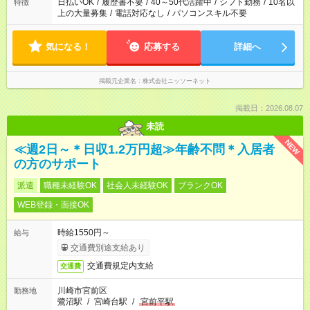
日払いOK
/
履歴書不要
/
40～50代活躍中
/
シフト勤務
/
10名以
特徴
上の大量募集
/
電話対応なし
/
パソコンスキル不要
気になる！
応募する
詳細へ
掲載元企業名
株式会社ニッソーネット
掲載日：2026.08.07
未読
NEW
≪週2日～＊日収1.2万円超≫年齢不問＊入居者
の方のサポート
派遣
職種未経験OK
社会人未経験OK
ブランクOK
WEB登録・面接OK
時給1550円～
給与
交通費別途支給あり
交通費規定内支給
交通費
川崎市宮前区
勤務地
鷺沼駅
/
宮崎台駅
/
宮前平駅