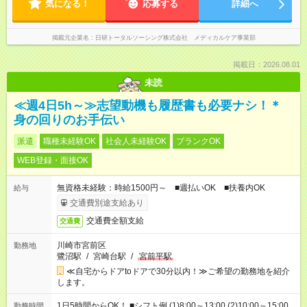
気になる！
応募する
詳細へ
掲載元企業名
日研トータルソーシング株式会社 メディカルケア事業部
掲載日：2026.08.01
未読
≪週4日5h～≫志望動機も履歴書も必要ナシ！＊
身の回りのお手伝い
派遣
職種未経験OK
社会人未経験OK
ブランクOK
WEB登録・面接OK
無資格未経験：時給1500円～ ■週払いOK ■扶養内OK
給与
交通費別途支給あり
交通費全額支給
交通費
川崎市宮前区
勤務地
鷺沼駅
/
宮崎台駅
/
宮前平駅
≪自宅からドアtoドアで30分以内！≫ご希望の勤務地を紹介
します。
1日5時間からOK！ ■シフト例 (1)8:00～13:00 (2)10:00～15:00
勤務時間