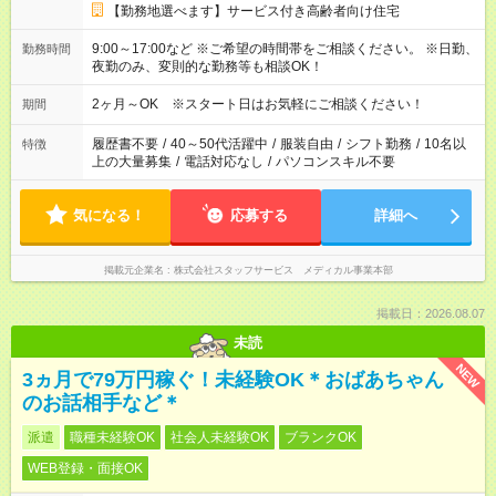
【勤務地選べます】サービス付き高齢者向け住宅
9:00～17:00など ※ご希望の時間帯をご相談ください。 ※日勤、
勤務時間
夜勤のみ、変則的な勤務等も相談OK！
2ヶ月～OK ※スタート日はお気軽にご相談ください！
期間
履歴書不要
/
40～50代活躍中
/
服装自由
/
シフト勤務
/
10名以
特徴
上の大量募集
/
電話対応なし
/
パソコンスキル不要
気になる！
応募する
詳細へ
掲載元企業名
株式会社スタッフサービス メディカル事業本部
掲載日：2026.08.07
未読
NEW
3ヵ月で79万円稼ぐ！未経験OK＊おばあちゃん
のお話相手など＊
派遣
職種未経験OK
社会人未経験OK
ブランクOK
WEB登録・面接OK