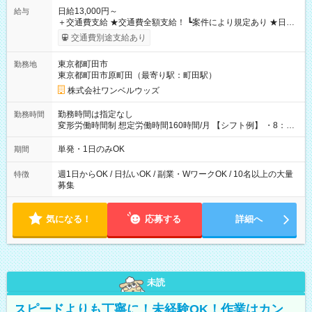
日給13,000円～
給与
＋交通費支給 ★交通費全額支給！ ┗案件により規定あり ★日払
いOK！（規定あり） ┗働いたその日に現金GET♪ お仕事後はコ
交通費別途支給あり
ンビニATMから 日払い分を引き落とせます！ 【試用期間】試
用期間なし
東京都町田市
勤務地
東京都町田市原町田（最寄り駅：町田駅）
株式会社ワンベルウッズ
勤務時間は指定なし
勤務時間
変形労働時間制 想定労働時間160時間/月 【シフト例】 ・8：00
～21：00
単発・1日のみOK
期間
週1日からOK / 日払いOK / 副業・WワークOK / 10名以上の大量
特徴
募集
気になる！
応募する
詳細へ
未読
スピードよりも丁寧に！未経験OK！作業はカン