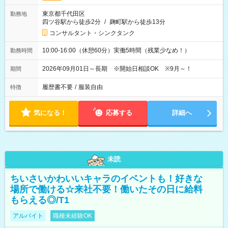
東京都千代田区
勤務地
四ツ谷駅から徒歩2分
/
麹町駅から徒歩13分
コンサルタント・シンクタンク
10:00-16:00（休憩60分）実働5時間（残業少なめ！）
勤務時間
2026年09月01日～長期 ※開始日相談OK ※9月～！
期間
履歴書不要
/
服装自由
特徴
気になる！
応募する
詳細へ
未読
ちいさいかわいいキャラのイベントも！好きな
場所で働ける☆来社不要！働いたその日に給料
もらえる◎/T1
アルバイト
職種未経験OK