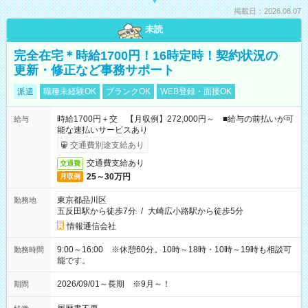
掲載日：2026.08.07
未読
完全在宅＊時給1700円！16時定時！契約状況の
更新・修正など事務サポート
派遣
職種未経験OK
ブランクOK
WEB登録・面接OK
時給1700円＋交 【月収例】272,000円～ ■給与の前払いが可
給与
能な速払いサービスあり
交通費別途支給あり
交通費支給あり
交通費
25～30万円
月収例
東京都品川区
勤務地
五反田駅から徒歩7分
/
大崎広小路駅から徒歩5分
情報通信会社
9:00～16:00 ※休憩60分。10時～18時・10時～19時も相談可
勤務時間
能です。
2026/09/01～長期 ※9月～！
期間