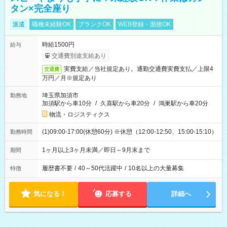
タン×完全座り
派遣
職種未経験OK
ブランクOK
WEB登録・面接OK
時給1500円
給与
交通費別途支給あり
実費支給／当社規定あり。通勤交通費実費支払／上限4
交通費
万円／月※規定あり
埼玉県加須市
勤務地
加須駅から車10分
/
久喜駅から車20分
/
鴻巣駅から車20分
物流・ロジスティクス
(1)09:00-17:00(休憩60分) ※休憩（12:00-12:50、15:00-15:10）
勤務時間
1ヶ月以上3ヶ月未満／即日～9月末まで
期間
履歴書不要
/
40～50代活躍中
/
10名以上の大量募集
特徴
気になる！
応募する
詳細へ