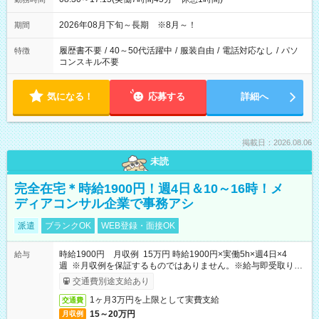
2026年08月下旬～長期 ※8月～！
期間
履歴書不要
/
40～50代活躍中
/
服装自由
/
電話対応なし
/
パソ
特徴
コンスキル不要
気になる！
応募する
詳細へ
掲載日：2026.08.06
未読
完全在宅＊時給1900円！週4日＆10～16時！メ
ディアコンサル企業で事務アシ
派遣
ブランクOK
WEB登録・面接OK
時給1900円 月収例 15万円 時給1900円×実働5h×週4日×4
給与
週 ※月収例を保証するものではありません。※給与即受取りサ
ービス利用可（利用条件有）
交通費別途支給あり
1ヶ月3万円を上限として実費支給
交通費
15～20万円
月収例