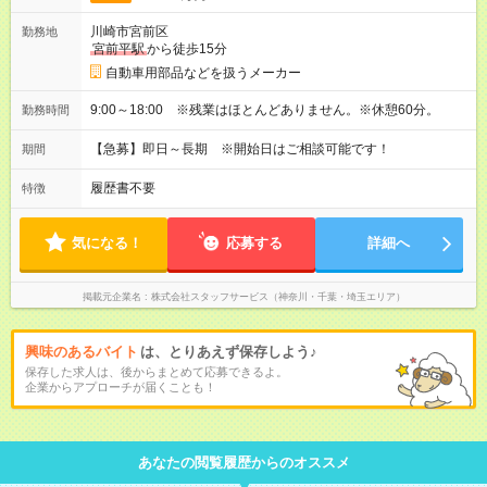
川崎市宮前区
勤務地
宮前平駅
から徒歩15分
自動車用部品などを扱うメーカー
9:00～18:00 ※残業はほとんどありません。※休憩60分。
勤務時間
【急募】即日～長期 ※開始日はご相談可能です！
期間
履歴書不要
特徴
気になる！
応募する
詳細へ
掲載元企業名
株式会社スタッフサービス（神奈川・千葉・埼玉エリア）
興味のあるバイト
は、とりあえず保存しよう♪
保存した求人は、後からまとめて応募できるよ。
企業からアプローチが届くことも！
あなたの閲覧履歴からのオススメ