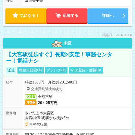
履歴書不要
特徴
気になる！
応募する
詳細へ
掲載日：2026.08.06
未読
【大宮駅徒歩すぐ】長期×安定！事務センタ
ー！電話ナシ
派遣
職種未経験OK
ブランクOK
WEB登録・面接OK
時給1300円 月収例 201,500円
給与
交通費別途支給あり
全額支給
交通費
20～25万円
月収例
さいたま市大宮区
勤務地
大宮(埼玉県)駅から徒歩3分
事務代行業
08:30～17:15(実働7時間45分 休憩1時間)
勤務時間