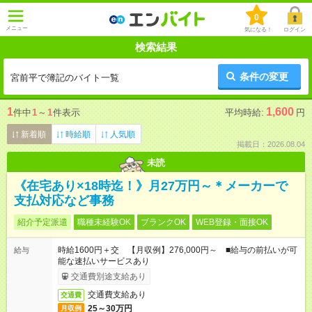
0
メニュー
気になる！
ログイン
検索結果
条件の変更
宮前平で簿記のバイト一覧
1
1,600
件中
1
～
1
件表示
平均時給:
円
新着順
時給順
人気順
掲載日：2026.08.04
未読
《在宅あり×18時迄！》月27万円～＊メーカーで
支払対応など事務
紹介予定派遣
職種未経験OK
ブランクOK
WEB登録・面接OK
時給1600円＋交 【月収例】276,000円～ ■給与の前払いが可
給与
能な速払いサービスあり
交通費別途支給あり
交通費支給あり
交通費
25～30万円
月収例