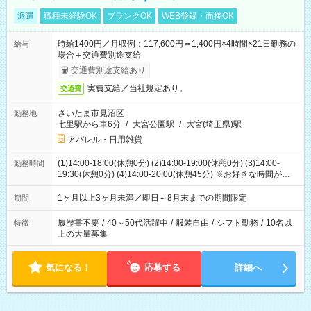
派遣
職種未経験OK
ブランクOK
WEB登録・面接OK
時給1400円／月収例：117,600円＝1,400円×4時間×21日勤務の
給与
場合＋交通費別途支給
交通費別途支給あり
実費支給／当社規定あり。
交通費
さいたま市見沼区
勤務地
七里駅から車6分
/
大宮公園駅
/
大宮(埼玉県)駅
アパレル・日用雑貨
(1)14:00-18:00(休憩0分) (2)14:00-19:00(休憩0分) (3)14:00-
勤務時間
19:30(休憩0分) (4)14:00-20:00(休憩45分) ※お好きな時間が選べ
ます
1ヶ月以上3ヶ月未満／即日～8月末までの期間限定
期間
履歴書不要
/
40～50代活躍中
/
服装自由
/
シフト勤務
/
10名以
特徴
上の大量募集
気になる！
応募する
詳細へ