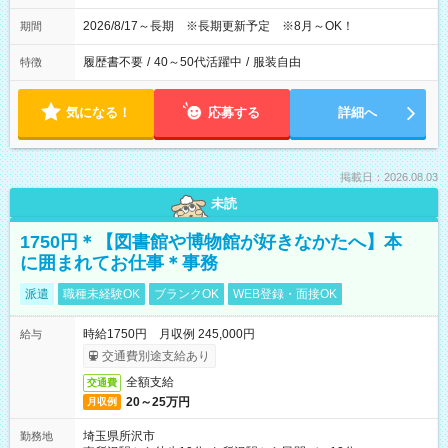
2026/8/17～長期 ※長期更新予定 ※8月～OK！
期間
履歴書不要
/
40～50代活躍中
/
服装自由
特徴
気になる！
応募する
詳細へ
掲載日：2026.08.03
未読
1750円＊【図書館や博物館が好きなかたへ】本
に囲まれてお仕事＊事務
派遣
職種未経験OK
ブランクOK
WEB登録・面接OK
時給1750円 月収例 245,000円
給与
交通費別途支給あり
全額支給
交通費
20～25万円
月収例
埼玉県所沢市
勤務地