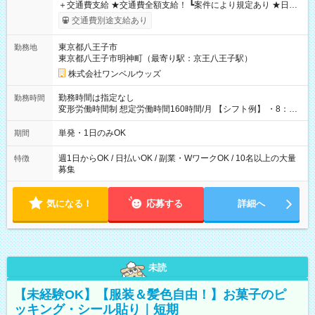
＋交通費支給 ★交通費全額支給！ ┗案件により規定あり ★日払
いOK！（規定あり） ┗働いたその日に現金GET♪ お仕事後はコ
交通費別途支給あり
ンビニATMから 日払い分を引き落とせます！ 【試用期間】試
用期間なし
東京都八王子市
勤務地
東京都八王子市明神町（最寄り駅：京王八王子駅）
株式会社ワンベルウッズ
勤務時間は指定なし
勤務時間
変形労働時間制 想定労働時間160時間/月 【シフト例】 ・8：00
～21：00
単発・1日のみOK
期間
週1日からOK / 日払いOK / 副業・WワークOK / 10名以上の大量
特徴
募集
気になる！
応募する
詳細へ
未読
【未経験OK】【服装＆髪色自由！】お菓子のピ
ッキング・シール貼り｜短期