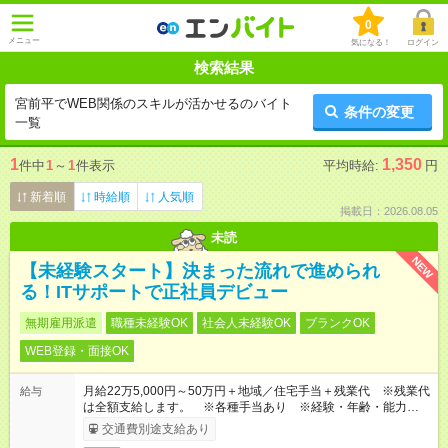
0
メニュー
気になる！
ログイン
検索結果
宮前平でWEB関係のスキルが活かせるのバイト
条件の変更
一覧
1
1,350
件中
1
～
1
件表示
平均時給:
円
新着順
時給順
人気順
掲載日：2026.08.05
未読
NEW
【未経験スタート】決まった流れで進められ
る！ITサポートで正社員デビュー
無期雇用派遣
職種未経験OK
社会人未経験OK
ブランクOK
WEB登録・面接OK
月給22万5,000円～50万円＋地域／住宅手当＋残業代 ※残業代
給与
は全額支給します。 ※各種手当あり ※経験・年齢・能力等を
考慮して加給・優遇します。
交通費別途支給あり