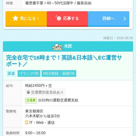
履歴書不要
/
40～50代活躍中
/
服装自由
特徴
気になる！
応募する
詳細へ
掲載日：2026.08.05
未読
完全在宅で16時まで！英語&日本語＼EC運営サ
ポート／
派遣
ブランクOK
WEB登録・面接OK
時給2450円＋交
給与
交通費別途支給あり
出社時の通勤交通費支給
交通費
東京都港区
勤務地
六本木駅から徒歩3分
IT・Web・通信
9:00～16:00
勤務時間