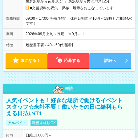
東所沢駅から徒歩10分
/
所沢駅から民間バス12分
■文芸資料の収集・保存・展示をおこなっています
09:00～17:00(実働7時間 休憩1時間) ※10時～18時もご相談OK
勤務時間
です！
2026年09月上旬～長期 ※9月～！
期間
履歴書不要
/
40～50代活躍中
特徴
気になる！
応募する
詳細へ
未読
人気イベントも！好きな場所で働けるイベント
スタッフ☆来社不要！働いたその日に給料もら
える日払い/T1
アルバイト
職種未経験OK
日給13,000円～
給与