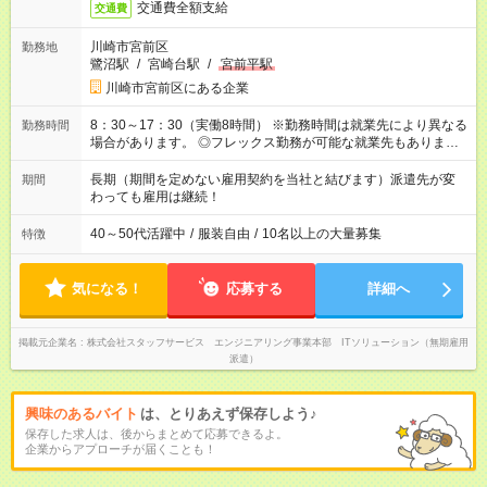
交通費全額支給
交通費
川崎市宮前区
勤務地
鷺沼駅
/
宮崎台駅
/
宮前平駅
川崎市宮前区にある企業
8：30～17：30（実働8時間） ※勤務時間は就業先により異なる
勤務時間
場合があります。 ◎フレックス勤務が可能な就業先もありま
す。 ◎今よりもさらに働きやすい環境をつくるべく、 働き方
改革に全社をあげて取り組んでいます。
長期（期間を定めない雇用契約を当社と結びます）派遣先が変
期間
わっても雇用は継続！
40～50代活躍中
/
服装自由
/
10名以上の大量募集
特徴
気になる！
応募する
詳細へ
掲載元企業名
株式会社スタッフサービス エンジニアリング事業本部 ITソリューション（無期雇用
派遣）
興味のあるバイト
は、とりあえず保存しよう♪
保存した求人は、後からまとめて応募できるよ。
企業からアプローチが届くことも！