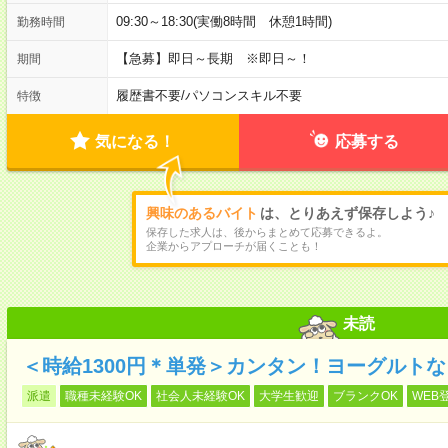
09:30～18:30(実働8時間 休憩1時間)
勤務時間
【急募】即日～長期 ※即日～！
期間
履歴書不要
/
パソコンスキル不要
特徴
気になる！
応募する
興味のあるバイト
は、とりあえず保存しよう♪
保存した求人は、後からまとめて応募できるよ。
企業からアプローチが届くことも！
未読
＜時給1300円＊単発＞カンタン！ヨーグルト
派遣
職種未経験OK
社会人未経験OK
大学生歓迎
ブランクOK
WEB