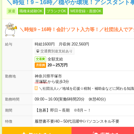
＼時短！9－16時／穏やか環境！アシスタント
派遣
職種未経験OK
ブランクOK
WEB登録・面接OK
＼時短9－16時！会計ソフト入力等！／社団法人で
時給1600円 月収例 202,560円
給与
交通費別途支給あり
全額支給
交通費
20～25万円
月収例
神奈川県平塚市
勤務地
平塚駅
から徒歩3分
＼社団法人♪／地域を応援☆税制・補助金などに関わる知
09:00～16:00(実働6時間20分 休憩40分)
勤務時間
【急募】即日～長期 ※8月～！
期間
履歴書不要
/
40～50代活躍中
/
パソコンスキル不要
特徴