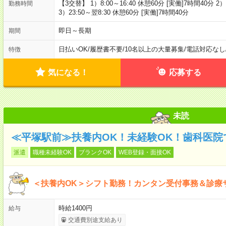
【3交替】 1）8:00～16:40 休憩60分 [実働]7時間40分 2）
勤務時間
3）23:50～翌8:30 休憩60分 [実働]7時間40分
即日～長期
期間
日払いOK
/
履歴書不要
/
10名以上の大量募集
/
電話対応なし
特徴
気になる！
応募する
未読
≪平塚駅前≫扶養内OK！未経験OK！歯科医院
派遣
職種未経験OK
ブランクOK
WEB登録・面接OK
＜扶養内OK＞シフト勤務！カンタン受付事務＆診療
時給1400円
給与
交通費別途支給あり