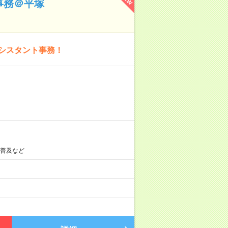
事務＠平塚
アシスタント事務！
識普及など