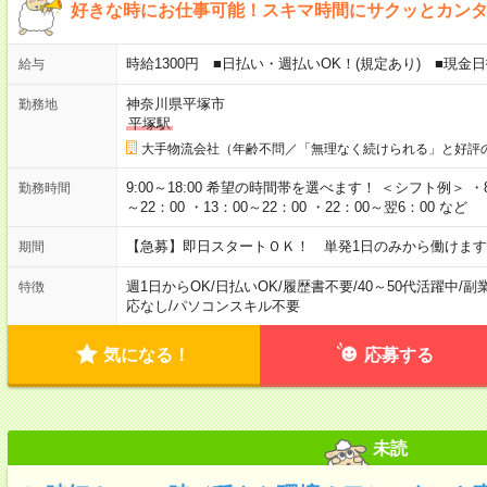
好きな時にお仕事可能！スキマ時間にサクッとカン
時給1300円 ■日払い・週払いOK！(規定あり) ■現
給与
神奈川県平塚市
勤務地
平塚駅
大手物流会社（年齢不問／「無理なく続けられる」と好評
9:00～18:00 希望の時間帯を選べます！ ＜シフト例＞ ・8：3
勤務時間
～22：00 ・13：00～22：00 ・22：00～翌6：00 など
【急募】即日スタートＯＫ！ 単発1日のみから働けます
期間
週1日からOK
/
日払いOK
/
履歴書不要
/
40～50代活躍中
/
副
特徴
応なし
/
パソコンスキル不要
気になる！
応募する
未読