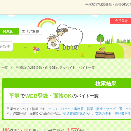
平塚駅でWEB登録・面接OK
会員登録
エリア変更
関東版
望条件
ト一覧
平塚駅のWEB登録・面接OKのアルバイト・バイト一覧
検索結果
平塚
WEB登録・面接OK
で
のバイト一覧
平塚のアルバイト情報です。
オフィスワーク・事務系
、
営業・販売・サービス系
、
ク
す。WEB登録・面接OKの条件の他に、
交通費別途支給あり
、
英語力不要
、
履歴書不要
1,576
186
平均時給:
円
件中
1
～
50
件表示