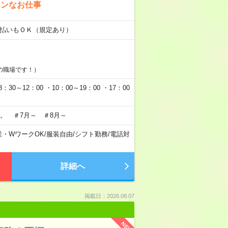
タンなお仕事
金日払いもＯＫ（規定あり）
の職場です！）
0～12：00 ・10：00～19：00 ・17：00
。 ＃7月～ ＃8月～
業・WワークOK
/
服装自由
/
シフト勤務
/
電話対
詳細へ
掲載日：2026.08.07
NEW