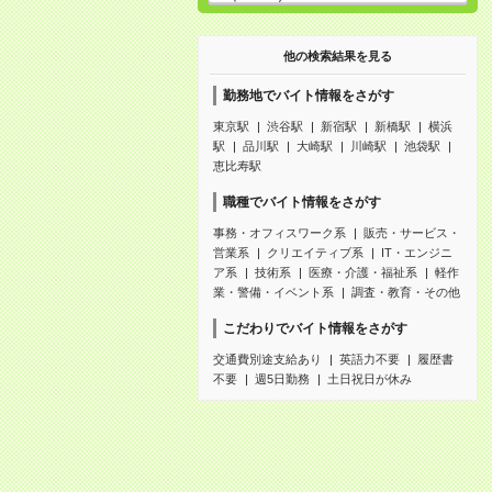
他の検索結果を見る
勤務地でバイト情報をさがす
東京駅
渋谷駅
新宿駅
新橋駅
横浜
駅
品川駅
大崎駅
川崎駅
池袋駅
恵比寿駅
職種でバイト情報をさがす
事務・オフィスワーク系
販売・サービス・
営業系
クリエイティブ系
IT・エンジニ
ア系
技術系
医療・介護・福祉系
軽作
業・警備・イベント系
調査・教育・その他
こだわりでバイト情報をさがす
交通費別途支給あり
英語力不要
履歴書
不要
週5日勤務
土日祝日が休み