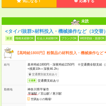
気になる！
応募する
未読
<タイパ抜群>材料投入・機械操作など（3交替
派遣
職種未経験OK
社会人未経験OK
ブランクOK
WEB登録・面接OK
【高時給1800円】粉製品の材料投入・機械操作など
基本時給1800円・深夜時給2250円 ※交通費全額支給（
給与
+残業10h＋深夜46.2h）
交通費別途支給あり
交通費支給あり
交通費
神奈川県平塚市
勤務地
平塚駅
/
宮山駅
/
寒川駅
空調ありの職場!