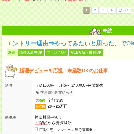
1
2
3
4
次へ
未読
エントリー理由⇒やってみたいと思った、でOK
派遣
職種未経験OK
ブランクOK
WEB登録・面接OK
経理デビューを応援！未経験OKのお仕事
時給1500円 月収例 240,000円+残業代
給与
交通費別途支給あり
全額支給
交通費
20～25万円
月収例
神奈川県平塚市
勤務地
平塚駅
から徒歩14分
戸建住宅・マンション等分譲事業