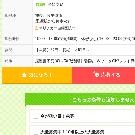
全額支給
交通費
神奈川県平塚市
勤務地
平塚駅
から徒歩4分
☆駅チカ☆歯科医院☆
10:00～14:00(実働4時間 休憩なし) 16:00～20:00(実
勤務時間
【急募】即日～長期 ※即日～！
期間
履歴書不要
/
40～50代活躍中
/
副業・WワークOK
/
シフト勤
特徴
気になる！
応募する
こちらの条件も追加しません
今が狙い目！急募
大量募集中！10名以上の大量募集