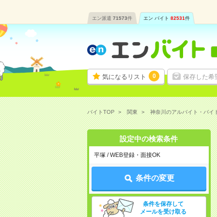
エン派遣
71573
件
エン バイト
82531
件
0
気になるリスト
保存した希
バイトTOP
関東
神奈川のアルバイト・バイ
設定中の検索条件
平塚 / WEB登録・面接OK
条件の変更
条件を保存して
メールを受け取る