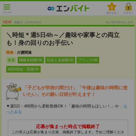
0
メニュー
気になる！
ログイン
NEW
掲載日 :2026
/
08
/
10
No.NSGMA33_SJT
＼時短＊週5日4h～／趣味や家事との両立
も！身の回りのお手伝い
職種：
介護関連
派遣
職種未経験OK
社会人未経験OK
ブランクOK
WEB登録・面接OK
「子どもが学校の間だけ」「午後は趣味の時間に使
いたい」その願い日研が叶えます！
▼週5日・4時間から柔軟勤務OK！「趣味の時間もほしい！」や
...も
っとみる
応募が集まった時点で掲載終了
この求人は応募が集まり次第、掲載終了致します。予めご理解くださ