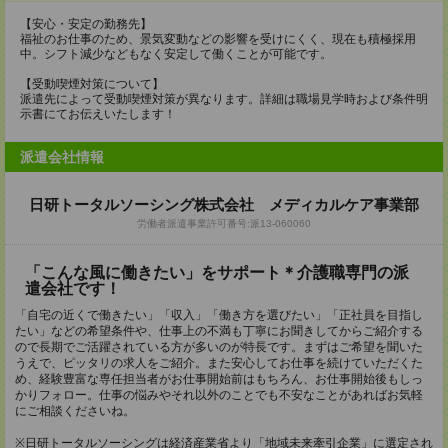
【安心・安定の勤務先】
福祉のお仕事のため、景気変動などの影響を受けにくく、現在も積極採用
中。シフト減少などもなく安定して働くことが可能です。
【受動喫煙対策について】
派遣先によって受動喫煙対策が異なります。詳細は職場見学時および条件明
示書にてお伝えいたします！
派遣会社情報
日研トータルソーシング株式会社 メディカルケア事業部
労働者派遣事業許可番号:派13-060060
「こんな風に働きたい」をサポート＊介護職専門の派
遣会社です！
「自宅の近くで働きたい」「収入」「働き方を選びたい」「正社員を目指し
たい」などの希望条件や、仕事上の不満も丁寧にお聞きしてからご紹介する
ので長期でご活躍されている方が多いのが特長です。まずはご希望を聞いた
うえで、ピッタリの求人をご紹介。また安心してお仕事を続けていただくた
め、経験豊富な専任担当者がお仕事開始前はもちろん、お仕事開始後もしっ
かりフォロー。仕事の悩みやそれ以外のことでも不安なことがあればお気軽
にご相談くださいね。
※日研トータルソーシングは経済産業省より「地域未来牽引企業」に選定され