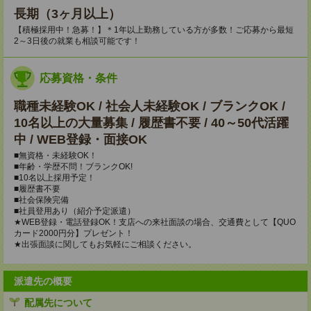
長期（3ヶ月以上）
【積極採用中！急募！】＊1年以上勤務している方が多数！ご応募から最短
2～3日後の就業も相談可能です！
応募資格・条件
職種未経験OK / 社会人未経験OK / ブランクOK /
10名以上の大量募集 / 履歴書不要 / 40～50代活躍
中 / WEB登録・面接OK
■無資格・未経験OK！
■年齢・学歴不問！ブランクOK!
■10名以上採用予定！
■履歴書不要
■社会保険完備
■社員登用あり（紹介予定派遣）
★WEB登録・電話登録OK！支店への来社面談の場合、交通費として【QUO
カード2000円分】プレゼント！
★出張面談に関してもお気軽にご相談ください。
派遣先の概要
配属先について