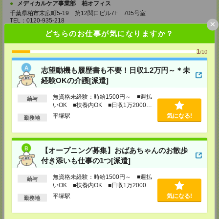
メディカルケア事業部 柏オフィス
千葉県柏市末広町5-19 第12関口ビル7F 705号室
TEL：0120-935-218
×
MAIL：
tenshoku@nikken-ts.jp
どちらのお仕事が気になりますか？
担当：採用担当
メディカルケア事業部 新宿オフィス
1
/10
東京都新宿区新宿2-3-10 新宿御苑ビル6階
TEL：0120-457-235
志望動機も履歴書も不要！日収1.2万円～＊未
MAIL：
tenshoku@nikken-ts.jp
経験OKの介護[派遣]
担当：採用担当
メディカルケア事業部 立川事業所
無資格未経験：時給1500円～ ■週払
給与
いOK ■扶養内OK ■日収1万2000円
東京都立川市錦町1-12-14
以上
TEL：0120-934-200
平塚駅
気になる!
勤務地
MAIL：
tenshoku@nikken-ts.jp
担当：採用担当
メディカルケア事業部 町田オフィス
【オープニング募集】おばあちゃんのお散歩
東京都町田市森野1-7-23 大樹生命町田ビル6F
付き添いも仕事の1つ[派遣]
TEL：0120-453-285
MAIL：
tenshoku@nikken-ts.jp
担当：採用担当
無資格未経験：時給1500円～ ■週払
給与
いOK ■扶養内OK ■日収1万2000円
メディカルケア事業部 横浜オフィス
以上
平塚駅
気になる!
勤務地
神奈川県横浜市保土ケ谷区神戸町134 横浜ビジネスパークサウスタワー
2F B区画
TEL：0120-901-799