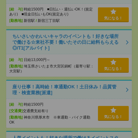
[給 与]
時給1500円 ■日払い・週払いOK！(規定
あり) ■現金日払いもOK(規定あり)
気になる！
[勤務地]
新宿駅
/
新宿三丁目駅
ちいさいかわいいキャラのイベントも！好きな場所
で働ける☆来社不要！働いたその日に給料もらえる
◎/T1[アルバイト]
[給 与]
日給13,000円～
[勤務地]
埼玉県さいたま市大宮区錦町（最寄り駅：
気になる！
大宮駅）
座り仕事！高時給！車通勤OK！土日休み！品質管
理・検査業務[派遣]
[給 与]
時給1500円
[交通費]
交通費支給有り
気になる！
[勤務地]
神奈川県厚木市 ※車通勤・バイク通勤
OK
人気イベントも！好きな場所で働けるイベントスタ