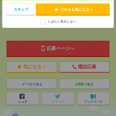
MAIL：
tenshoku@nikken-ts.jp
担当：採用担当
スキップ
どちらも気になる！
登録交通費
★今ならご来社登録でQUOカード2000円分をプレゼント中★
しばらく表示しない
応募ページへ
気になる！
電話応募
メール
LINE
で送る
で送る
シェア
ツイート
ブックマーク