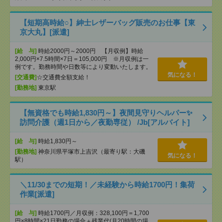
【短期高時給○】紳士レザーバッグ販売のお仕事【東
京大丸】[派遣]
[給 与]
時給2000円～2000円 【月収例】時給
2,000円×7.5時間×7日＝105,000円 ※月収例は一
例です。勤務時間や日数等により変動いたします。
気になる！
[交通費]
☆交通費全額支給！
[勤務地]
東京駅
【無資格でも時給1,830円～】夜間見守りヘルパー✨
訪問介護（週1日から／夜勤専従） /Jb[アルバイト]
[給 与]
時給1,830円～
[勤務地]
神奈川県平塚市上吉沢（最寄り駅：大磯
気になる！
駅）
＼11/30までの短期！／未経験から時給1700円！集荷
作業[派遣]
[給 与]
時給1700円／月収例：328,100円＝1,700
円×8時間×21日勤務の場合＋残業代(月20時間の場