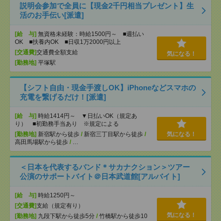
説明会参加で全員に【現金2千円相当プレゼント】生
活のお手伝い[派遣]
[給 与]
無資格未経験：時給1500円～ ■週払い
OK ■扶養内OK ■日収1万2000円以上
[交通費]
交通費全額支給
気になる！
[勤務地]
平塚駅
【シフト自由・現金手渡しOK】iPhoneなどスマホの
充電を繋げるだけ！[派遣]
[給 与]
時給1414円～ ▼日払いOK（規定あ
り） ■初勤務手当あり ※規定による
[勤務地]
新宿駅から徒歩
/
新宿三丁目駅から徒歩
/
気になる！
高田馬場駅から徒歩
/
…
＜日本を代表するバンド＊サカナクション＞ツアー
公演のサポートバイト＠日本武道館[アルバイト]
[給 与]
時給1250円～
[交通費]
支給（規定有り）
気になる！
[勤務地]
九段下駅から徒歩5分
/
竹橋駅から徒歩10