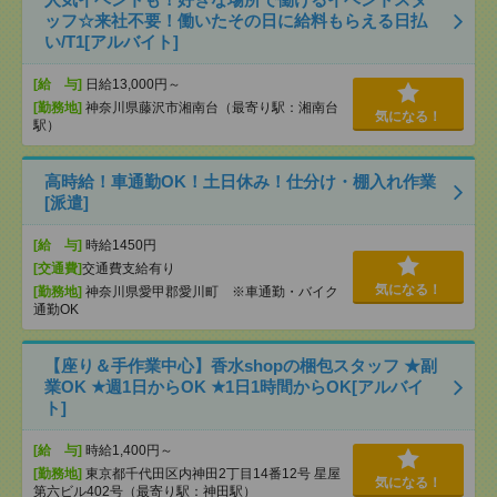
ッフ☆来社不要！働いたその日に給料もらえる日払
い/T1[アルバイト]
[給 与]
日給13,000円～
[勤務地]
神奈川県藤沢市湘南台（最寄り駅：湘南台
気になる！
駅）
高時給！車通勤OK！土日休み！仕分け・棚入れ作業
[派遣]
[給 与]
時給1450円
[交通費]
交通費支給有り
気になる！
[勤務地]
神奈川県愛甲郡愛川町 ※車通勤・バイク
通勤OK
【座り＆手作業中心】香水shopの梱包スタッフ ★副
業OK ★週1日からOK ★1日1時間からOK[アルバイ
ト]
[給 与]
時給1,400円～
[勤務地]
東京都千代田区内神田2丁目14番12号 星屋
気になる！
第六ビル402号（最寄り駅：神田駅）