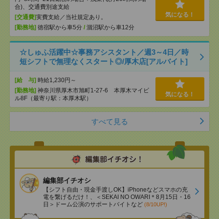
合)、交通費別途支給
気になる！
[交通費]
実費支給／当社規定あり。
[勤務地]
徳宿駅から車5分
/
涸沼駅から車12分
☆しゅふ活躍中☆事務アシスタント／週3～4日／時
短シフトで無理なくスタート◎/厚木店[アルバイト]
[給 与]
時給1,230円～
[勤務地]
神奈川県厚木市旭町1-27-6 本厚木マイビ
気になる！
ル8F（最寄り駅：本厚木駅）
すべて見る
編集部イチオシ
【シフト自由・現金手渡しOK】iPhoneなどスマホの充
電を繋げるだけ！、＜SEKAI NO OWARI＊8月15日・16
日＞ドーム公演のサポートバイトなど
(8/10UP!)