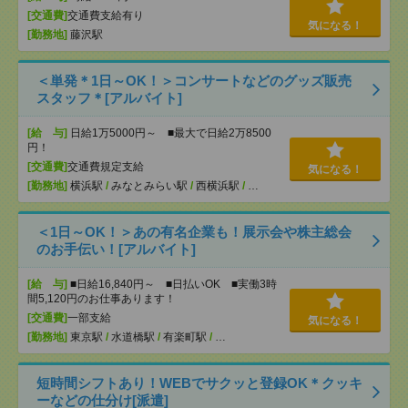
[交通費]
交通費支給有り
気になる！
[勤務地]
藤沢駅
＜単発＊1日～OK！＞コンサートなどのグッズ販売
スタッフ＊[アルバイト]
[給 与]
日給1万5000円～ ■最大で日給2万8500
円！
[交通費]
交通費規定支給
気になる！
[勤務地]
横浜駅
/
みなとみらい駅
/
西横浜駅
/
…
＜1日～OK！＞あの有名企業も！展示会や株主総会
のお手伝い！[アルバイト]
[給 与]
■日給16,840円～ ■日払いOK ■実働3時
間5,120円のお仕事あります！
[交通費]
一部支給
気になる！
[勤務地]
東京駅
/
水道橋駅
/
有楽町駅
/
…
短時間シフトあり！WEBでサクッと登録OK＊クッキ
ーなどの仕分け[派遣]