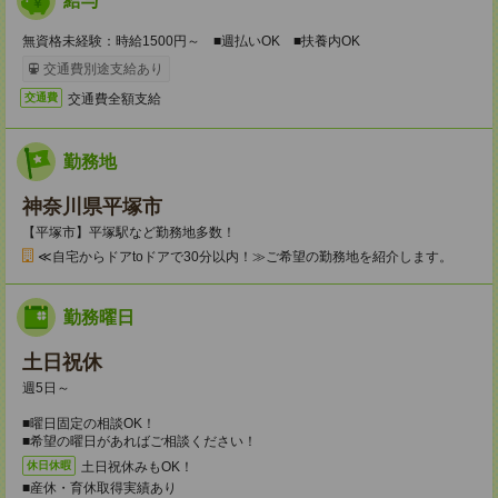
給与
無資格未経験：時給1500円～ ■週払いOK ■扶養内OK
交通費別途支給あり
交通費全額支給
交通費
勤務地
神奈川県平塚市
【平塚市】平塚駅など勤務地多数！
≪自宅からドアtoドアで30分以内！≫ご希望の勤務地を紹介します。
勤務曜日
土日祝休
週5日～
■曜日固定の相談OK！
■希望の曜日があればご相談ください！
土日祝休みもOK！
休日休暇
■産休・育休取得実績あり