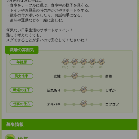
▽具体的なお仕事は…
・食事をテーブルに運ぶ、食事中の様子を見守る。
・トイレやお風呂の時の声かけやサポートをする。
・散歩の付き添いをしたり、お話相手になる。
・趣味や運動などを一緒に楽しむ。
何気ない日常生活のサポートがメイン！
難しく考えなくても、
スグできることが多いので安心してくださいね！
職場の雰囲気
年齢層
20代
30
40
50
60
男女比率
女性
男性
職場の様子
活気あり
しずか
仕事の仕方
テキパキ
コツコツ
募集情報