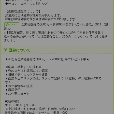
◆飲食チェーン店クーポン
◆サロン、スパ、ジム割引など
【受動喫煙対策について】
派遣先により受動喫煙対策が異なります。
詳細は職場見学時及び条件明示書にて通知致します。
ご来社登録でQUOカード2000円分プレゼント♪週払いOK！（規
ポイント！
定あり）
☆1981年創業。長く続く実績があるので安心♪ご紹介できるお仕事多数！
選べる条件が多いって、実は重要なこと。安心の「ニッケン」で一緒に働き
ましょう♪
登録について
★今ならご来社登録でQUOカード2000円分をプレゼント中★
≪応募～就業までの流れ≫
▼Webまたはお電話にてご応募
▼日研メディカルケアから連絡
▼面談＆ヒアリングの後、スタッフ登録（TEL登録、WEB登録もOKで
す！）
▼お仕事情報の提供
▼職場見学
▼お仕事スタート
■受付時間
9:00～18:00（月～金）
※上記以外でもお気軽に場所・日程等ご相談下さい
※登録会は面接ではありませんので私服でOK