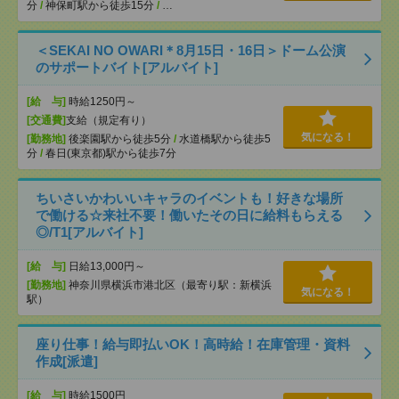
分
/
神保町駅から徒歩15分
/
…
＜SEKAI NO OWARI＊8月15日・16日＞ドーム公演
のサポートバイト[アルバイト]
[給 与]
時給1250円～
[交通費]
支給（規定有り）
気になる！
[勤務地]
後楽園駅から徒歩5分
/
水道橋駅から徒歩5
分
/
春日(東京都)駅から徒歩7分
ちいさいかわいいキャラのイベントも！好きな場所
で働ける☆来社不要！働いたその日に給料もらえる
◎/T1[アルバイト]
[給 与]
日給13,000円～
[勤務地]
神奈川県横浜市港北区（最寄り駅：新横浜
気になる！
駅）
座り仕事！給与即払いOK！高時給！在庫管理・資料
作成[派遣]
[給 与]
時給1500円