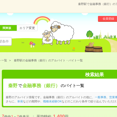
秦野駅で金融事務（銀行）の
会員登録
エリア変更
関東版
望条件
ト一覧
秦野駅の金融事務（銀行）のアルバイト・バイト一覧
検索結果
秦野
金融事務（銀行）
で
のバイト一覧
秦野のアルバイト情報です。金融事務（銀行）のアルバイトの他に、
一般事務
、
営業
さらに、
単発
などの期間や、
職種未経験OK
などのこだわり条件で絞り込んでいただけ
1,400
7
平均時給:
円
件中
1
～
7
件表示