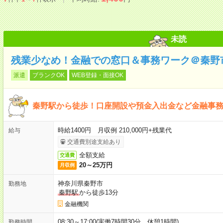
未読
残業少なめ！金融での窓口＆事務ワーク＠秦野
派遣
ブランクOK
WEB登録・面接OK
秦野駅から徒歩！口座開設や預金入出金など金融事務＠
時給1400円 月収例 210,000円+残業代
給与
交通費別途支給あり
全額支給
交通費
20～25万円
月収例
神奈川県秦野市
勤務地
秦野駅
から徒歩13分
金融機関
08:30～17:00(実働7時間30分 休憩1時間)
勤務時間