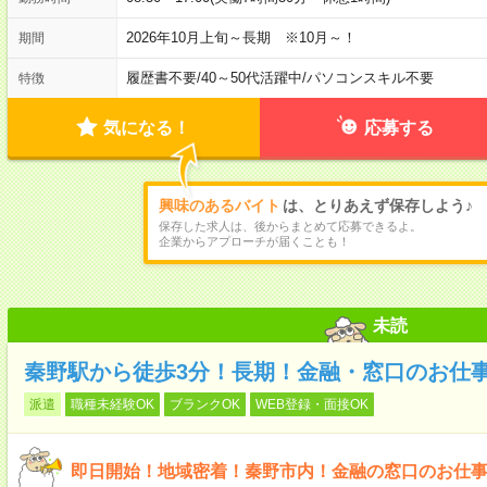
2026年10月上旬～長期 ※10月～！
期間
履歴書不要
/
40～50代活躍中
/
パソコンスキル不要
特徴
気になる！
応募する
興味のあるバイト
は、とりあえず保存しよう♪
保存した求人は、後からまとめて応募できるよ。
企業からアプローチが届くことも！
未読
秦野駅から徒歩3分！長期！金融・窓口のお仕
派遣
職種未経験OK
ブランクOK
WEB登録・面接OK
即日開始！地域密着！秦野市内！金融の窓口のお仕事＠