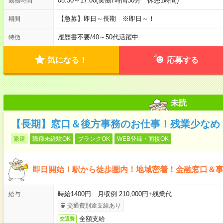
08:30～17:00(実働7時間30分 休憩1時間)
勤務時間
【急募】即日～長期 ※即日～！
期間
履歴書不要
/
40～50代活躍中
特徴
気になる！
応募する
未読
【長期】窓口＆後方事務のお仕事！残業少なめ！
派遣
職種未経験OK
ブランクOK
WEB登録・面接OK
即日開始！駅から徒歩圏内！地域密着！金融窓口＆
時給1400円 月収例 210,000円+残業代
給与
交通費別途支給あり
全額支給
交通費