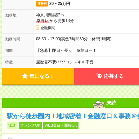
20～25万円
月収例
神奈川県秦野市
勤務地
秦野駅
から徒歩13分
金融機関
08:30～17:00(実働7時間30分 休憩1時間)
勤務時間
【急募】即日～長期 ※即日～！
期間
履歴書不要
/
パソコンスキル不要
特徴
気になる！
応募する
未読
駅から徒歩圏内！地域密着！金融窓口＆事務＠
派遣
ブランクOK
WEB登録・面接OK