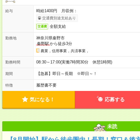
時給1400円 月収例：
給与
交通費別途支給あり
全額支給
交通費
神奈川県秦野市
勤務地
秦野駅
から徒歩3分
農業，信用事業，共済事業，
08:30～17:00(実働7時間30分 休憩1時間)
勤務時間
【急募】即日～長期 ※即日～！
期間
履歴書不要
特徴
気になる！
応募する
未読
【8月開始】駅から徒歩圏内！長期！窓口＆後