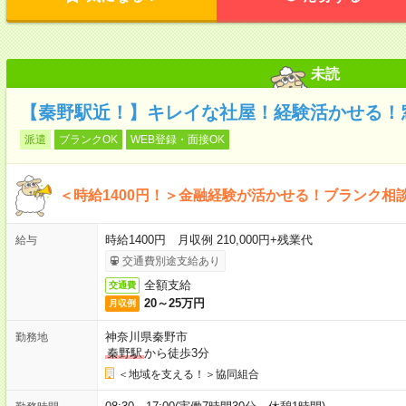
未読
【秦野駅近！】キレイな社屋！経験活かせる！
派遣
ブランクOK
WEB登録・面接OK
＜時給1400円！＞金融経験が活かせる！ブランク相
時給1400円 月収例 210,000円+残業代
給与
交通費別途支給あり
全額支給
交通費
20～25万円
月収例
神奈川県秦野市
勤務地
秦野駅
から徒歩3分
＜地域を支える！＞協同組合