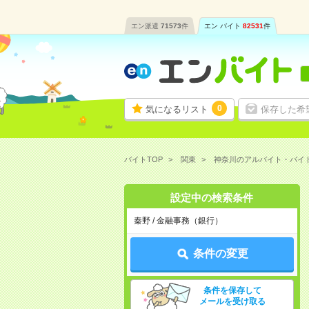
エン派遣
71573
件
エン バイト
82531
件
0
気になるリスト
保存した希
バイトTOP
関東
神奈川のアルバイト・バイ
設定中の検索条件
秦野 / 金融事務（銀行）
条件の変更
条件を保存して
メールを受け取る