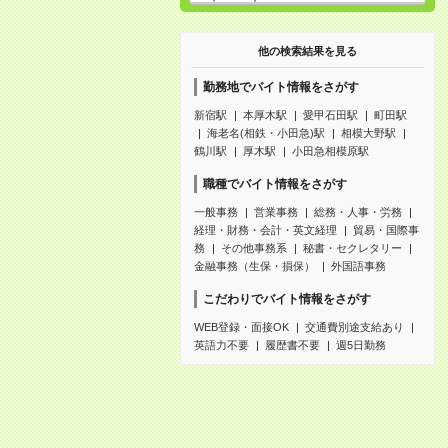
他の検索結果を見る
勤務地でバイト情報をさがす
新宿駅
本厚木駅
愛甲石田駅
町田駅
海老名(相鉄・小田急)駅
相模大野駅
鶴川駅
厚木駅
小田急相模原駅
職種でバイト情報をさがす
一般事務
営業事務
総務・人事・労務
経理・財務・会計・英文経理
貿易・国際事
務
その他事務系
秘書・セクレタリー
金融事務（生保・損保）
外国語事務
こだわりでバイト情報をさがす
WEB登録・面接OK
交通費別途支給あり
英語力不要
履歴書不要
週5日勤務