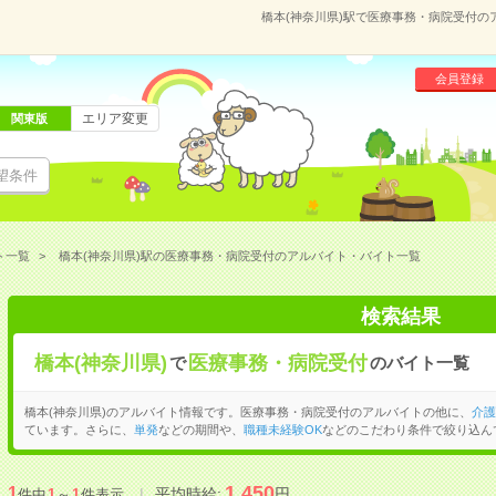
橋本(神奈川県)駅で医療事務・病院受付
会員登録
エリア変更
関東版
望条件
ト一覧
橋本(神奈川県)駅の医療事務・病院受付のアルバイト・バイト一覧
検索結果
橋本(神奈川県)
医療事務・病院受付
で
のバイト一覧
橋本(神奈川県)のアルバイト情報です。医療事務・病院受付のアルバイトの他に、
介護
ています。さらに、
単発
などの期間や、
職種未経験OK
などのこだわり条件で絞り込ん
1,450
1
平均時給:
円
件中
1
～
1
件表示