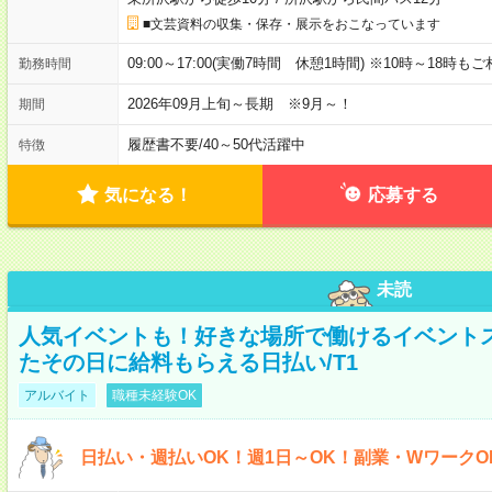
■文芸資料の収集・保存・展示をおこなっています
09:00～17:00(実働7時間 休憩1時間) ※10時～18時も
勤務時間
2026年09月上旬～長期 ※9月～！
期間
履歴書不要
/
40～50代活躍中
特徴
気になる！
応募する
未読
人気イベントも！好きな場所で働けるイベント
たその日に給料もらえる日払い/T1
アルバイト
職種未経験OK
日払い・週払いOK！週1日～OK！副業・WワークO