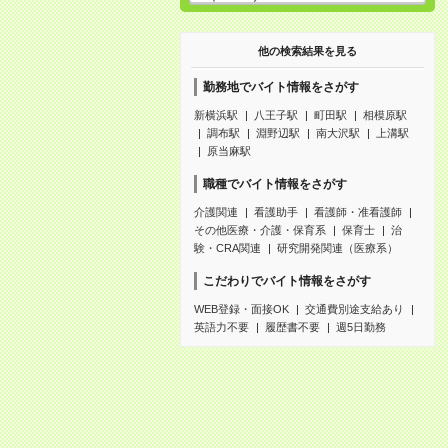
他の検索結果を見る
勤務地でバイト情報をさがす
新横浜駅
八王子駅
町田駅
相模原駅
調布駅
淵野辺駅
南大沢駅
上溝駅
原当麻駅
職種でバイト情報をさがす
介護関連
看護助手
看護師・准看護師
その他医療・介護・保育系
保育士
治
験・CRA関連
研究開発関連（医療系）
こだわりでバイト情報をさがす
WEB登録・面接OK
交通費別途支給あり
英語力不要
履歴書不要
週5日勤務