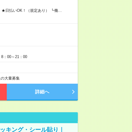
 ★日払いOK！（規定あり） ┗働…
：00～21：00
以上の大量募集
詳細へ
ピッキング・シール貼り｜