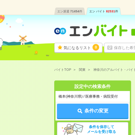
エン派遣
71454
件
エン バイト
82531
件
0
気になるリスト
保存した希
バイトTOP
関東
神奈川のアルバイト・バイ
設定中の検索条件
橋本(神奈川県) / 医療事務・病院受付
条件の変更
条件を保存して
メールを受け取る