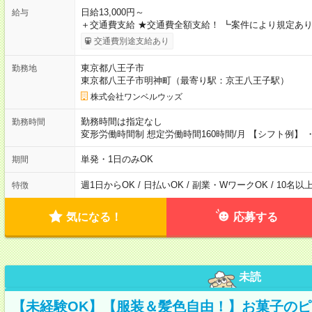
日給13,000円～
給与
＋交通費支給 ★交通費全額支給！ ┗案件により規定あり
交通費別途支給あり
東京都八王子市
勤務地
東京都八王子市明神町（最寄り駅：京王八王子駅）
株式会社ワンベルウッズ
勤務時間は指定なし
勤務時間
変形労働時間制 想定労働時間160時間/月 【シフト例】 ・8
単発・1日のみOK
期間
週1日からOK / 日払いOK / 副業・WワークOK / 10名
特徴
気になる！
応募する
未読
【未経験OK】【服装＆髪色自由！】お菓子の