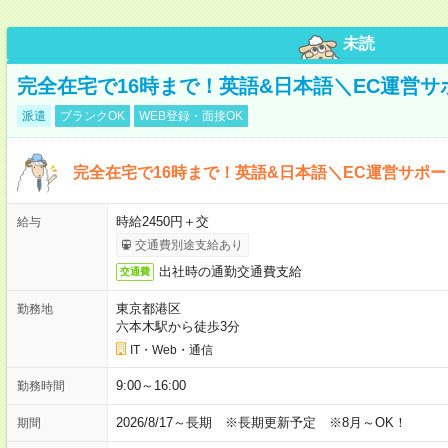
未読
完全在宅で16時まで！英語&日本語＼EC運営サ
派遣
ブランクOK
WEB登録・面接OK
完全在宅で16時まで！英語&日本語＼EC運営サポー
時給2450円＋交
給与
交通費別途支給あり
出社時の通勤交通費支給
交通費
東京都港区
勤務地
六本木駅から徒歩3分
IT・Web・通信
9:00～16:00
勤務時間
2026/8/17～長期 ※長期更新予定 ※8月～OK！
期間