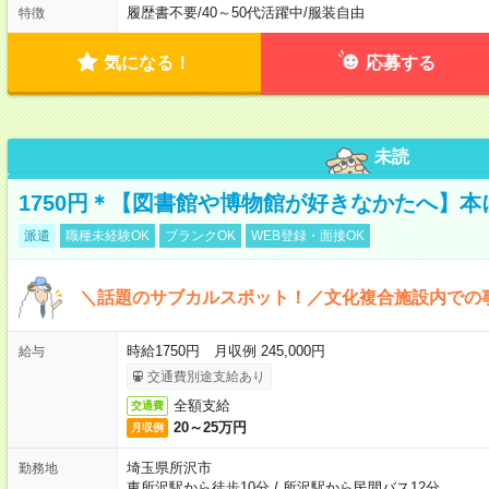
履歴書不要
/
40～50代活躍中
/
服装自由
特徴
気になる！
応募する
未読
1750円＊【図書館や博物館が好きなかたへ】
派遣
職種未経験OK
ブランクOK
WEB登録・面接OK
＼話題のサブカルスポット！／文化複合施設内での
時給1750円 月収例 245,000円
給与
交通費別途支給あり
全額支給
交通費
20～25万円
月収例
埼玉県所沢市
勤務地
東所沢駅から徒歩10分
/
所沢駅から民間バス12分