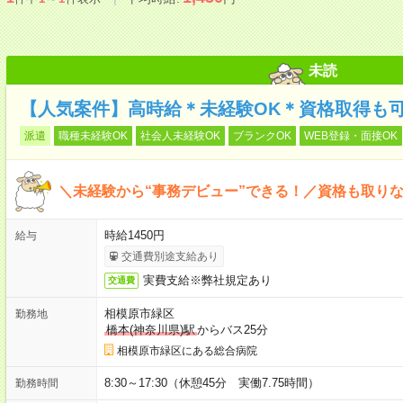
未読
【人気案件】高時給＊未経験OK＊資格取得も
派遣
職種未経験OK
社会人未経験OK
ブランクOK
WEB登録・面接OK
＼未経験から“事務デビュー”できる！／資格も取り
時給1450円
給与
交通費別途支給あり
実費支給※弊社規定あり
交通費
相模原市緑区
勤務地
橋本(神奈川県)駅
からバス25分
相模原市緑区にある総合病院
8:30～17:30（休憩45分 実働7.75時間）
勤務時間