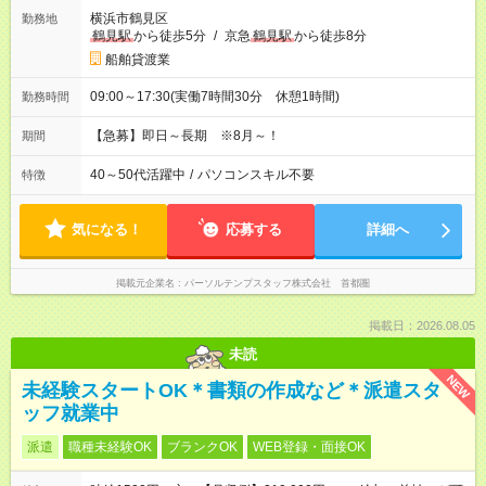
横浜市鶴見区
勤務地
鶴見駅
から徒歩5分
/
京急
鶴見駅
から徒歩8分
船舶貸渡業
09:00～17:30(実働7時間30分 休憩1時間)
勤務時間
【急募】即日～長期 ※8月～！
期間
40～50代活躍中
/
パソコンスキル不要
特徴
気になる！
応募する
詳細へ
掲載元企業名
パーソルテンプスタッフ株式会社 首都圏
掲載日：2026.08.05
未読
NEW
未経験スタートOK＊書類の作成など＊派遣スタ
ッフ就業中
派遣
職種未経験OK
ブランクOK
WEB登録・面接OK