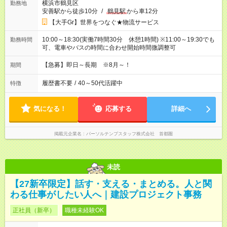
横浜市鶴見区
勤務地
安善駅から徒歩10分
/
鶴見駅
から車12分
【大手Gr】世界をつなぐ★物流サービス
10:00～18:30(実働7時間30分 休憩1時間) ※11:00～19:30でも
勤務時間
可、電車やバスの時間に合わせ開始時間微調整可
【急募】即日～長期 ※8月～！
期間
履歴書不要
/
40～50代活躍中
特徴
気になる！
応募する
詳細へ
掲載元企業名
パーソルテンプスタッフ株式会社 首都圏
未読
【27新卒限定】話す・支える・まとめる。人と関
わる仕事がしたい人へ｜建設プロジェクト事務
正社員（新卒）
職種未経験OK