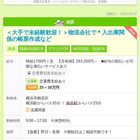
掲載元企業名
パーソルテンプスタッフ株式会社 首都圏
掲載日：2026.08.07
未読
NEW
＜大手で未経験歓迎！＞物流会社で＊入出庫関
係の帳票作成など
派遣
職種未経験OK
ブランクOK
WEB登録・面接OK
時給1700円＋交 【月収例】293,250円～ ■給与の前払いが可
給与
能な速払いサービスあり
交通費別途支給あり
交通費支給あり
交通費
25～30万円
月収例
横浜市鶴見区
勤務地
横浜駅からバス35分
/
鶴見駅
からバス25分
流通関連
9:00～17:00 ※休憩60分。
勤務時間
【急募】即日～長期 ※開始日はご相談可能です！
期間