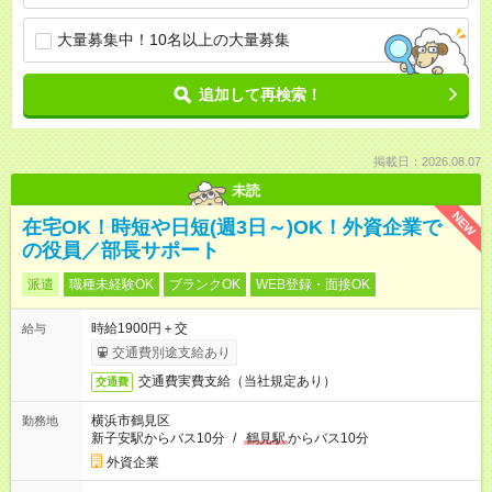
大量募集中！10名以上の大量募集
追加して再検索！
掲載日：2026.08.07
未読
NEW
在宅OK！時短や日短(週3日～)OK！外資企業で
の役員／部長サポート
派遣
職種未経験OK
ブランクOK
WEB登録・面接OK
時給1900円＋交
給与
交通費別途支給あり
交通費実費支給（当社規定あり）
交通費
横浜市鶴見区
勤務地
新子安駅からバス10分
/
鶴見駅
からバス10分
外資企業