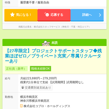
履歴書不要
/
服装自由
特徴
気になる！
応募する
詳細へ
掲載元企業名
株式会社スタッフサービス（神奈川・千葉・埼玉エリア）
未読
【27卒限定】プロジェクトサポートスタッフ◆残
業ほぼゼロ／プライベート充実／専属リクルータ
ーあり
正社員（新卒）
職種未経験OK
月給223,690円～279,200円
給与
残業代1分単位で支給 【試用期間】試用期間なし
交通費別途支給あり
横浜市鶴見区
勤務地
神奈川県横浜市鶴見区
株式会社コプロ・ホールディングス