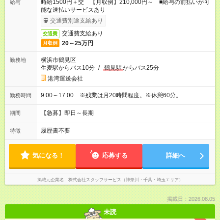
時給1500円＋交 【月収例】210,000円～ ■給与の前払いが可
給与
能な速払いサービスあり
交通費別途支給あり
交通費支給あり
交通費
20～25万円
月収例
横浜市鶴見区
勤務地
生麦駅からバス10分
/
鶴見駅
からバス25分
港湾運送会社
9:00～17:00 ※残業は月20時間程度。※休憩60分。
勤務時間
【急募】即日～長期
期間
履歴書不要
特徴
気になる！
応募する
詳細へ
掲載元企業名
株式会社スタッフサービス（神奈川・千葉・埼玉エリア）
掲載日：2026.08.05
未読