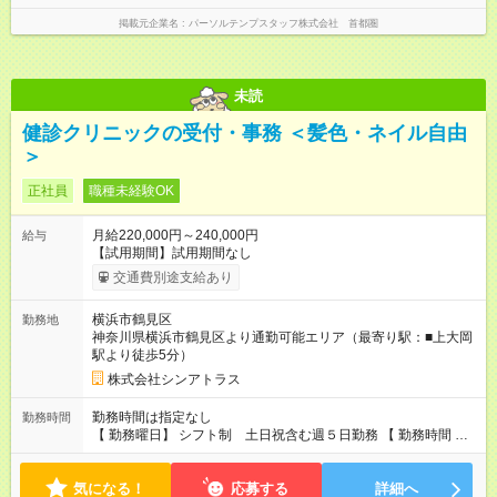
掲載元企業名
パーソルテンプスタッフ株式会社 首都圏
未読
健診クリニックの受付・事務 ＜髪色・ネイル自由
＞
正社員
職種未経験OK
月給220,000円～240,000円
給与
【試用期間】試用期間なし
交通費別途支給あり
横浜市鶴見区
勤務地
神奈川県横浜市鶴見区より通勤可能エリア（最寄り駅：■上大岡
駅より徒歩5分）
株式会社シンアトラス
勤務時間は指定なし
勤務時間
【 勤務曜日】 シフト制 土日祝含む週５日勤務 【 勤務時間 】
・ 9：00～20：00（実働8h／休憩１h） ※残業ほとんどありま
せん（残業代支給）
気になる！
応募する
詳細へ