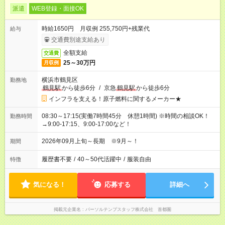
派遣
WEB登録・面接OK
時給1650円 月収例 255,750円+残業代
給与
交通費別途支給あり
全額支給
交通費
25～30万円
月収例
横浜市鶴見区
勤務地
鶴見駅
から徒歩6分
/
京急
鶴見駅
から徒歩6分
インフラを支える！原子燃料に関するメーカー★
08:30～17:15(実働7時間45分 休憩1時間) ※時間の相談OK！
勤務時間
→9:00-17:15、9:00-17:00など！
2026年09月上旬～長期 ※9月～！
期間
履歴書不要
/
40～50代活躍中
/
服装自由
特徴
気になる！
応募する
詳細へ
掲載元企業名
パーソルテンプスタッフ株式会社 首都圏