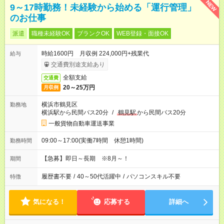
NEW
9～17時勤務！未経験から始める「運行管理」
のお仕事
派遣
職種未経験OK
ブランクOK
WEB登録・面接OK
時給1600円 月収例 224,000円+残業代
給与
交通費別途支給あり
全額支給
交通費
20～25万円
月収例
横浜市鶴見区
勤務地
横浜駅から民間バス20分
/
鶴見駅
から民間バス20分
一般貨物自動車運送事業
09:00～17:00(実働7時間 休憩1時間)
勤務時間
【急募】即日～長期 ※8月～！
期間
履歴書不要
/
40～50代活躍中
/
パソコンスキル不要
特徴
気になる！
応募する
詳細へ