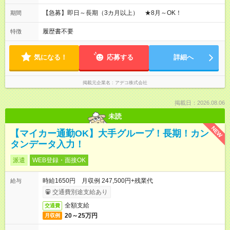
【急募】即日～長期（3カ月以上） ★8月～OK！
期間
履歴書不要
特徴
気になる！
応募する
詳細へ
掲載元企業名
アデコ株式会社
掲載日：2026.08.06
未読
NEW
【マイカー通勤OK】大手グループ！長期！カン
タンデータ入力！
派遣
WEB登録・面接OK
時給1650円 月収例 247,500円+残業代
給与
交通費別途支給あり
全額支給
交通費
20～25万円
月収例