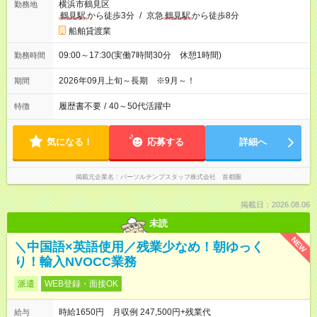
横浜市鶴見区
勤務地
鶴見駅
から徒歩3分
/
京急
鶴見駅
から徒歩8分
船舶貸渡業
09:00～17:30(実働7時間30分 休憩1時間)
勤務時間
2026年09月上旬～長期 ※9月～！
期間
履歴書不要
/
40～50代活躍中
特徴
気になる！
応募する
詳細へ
掲載元企業名
パーソルテンプスタッフ株式会社 首都圏
掲載日：2026.08.06
未読
NEW
＼中国語×英語使用／残業少なめ！朝ゆっく
り！輸入NVOCC業務
派遣
WEB登録・面接OK
時給1650円 月収例 247,500円+残業代
給与