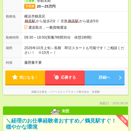
全額支給
交通費
20～25万円
月収例
横浜市鶴見区
勤務地
鶴見駅
から徒歩2分
/
京急
鶴見駅
から徒歩5分
運送取次，一般貨物運送
09:30～18:00(実働7時間30分 休憩1時間)
勤務時間
2026年10月上旬～長期 即日スタートも可能です！ご相談くだ
期間
さい！ ※10月～！
履歴書不要
特徴
気になる！
応募する
詳細へ
掲載元企業名
パーソルテンプスタッフ株式会社 首都圏
掲載日：2026.08.06
未読
NEW
＼経理のお仕事経験者おすすめ／鶴見駅すぐ！
穏やかな環境