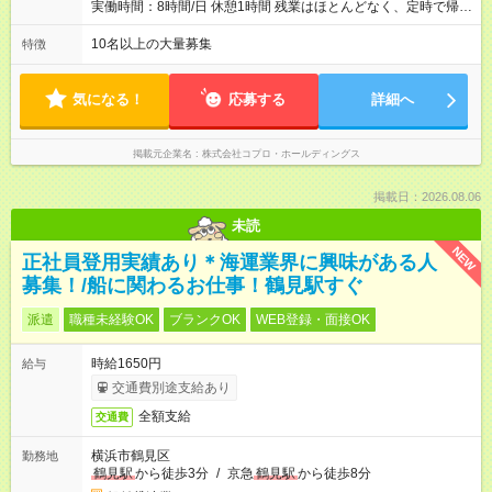
実働時間：8時間/日 休憩1時間 残業はほとんどなく、定時で帰れ
る日が多い働き方です。 毎日の業務は進捗管理や事務が中心な
ので、 「今日やるべき仕事」が終われば、自然と区切りをつけ
10名以上の大量募集
特徴
やすいのが特長。 突発的な対応も少なく、無理をさせない働き
方を大切にしています。
気になる！
応募する
詳細へ
掲載元企業名
株式会社コプロ・ホールディングス
掲載日：2026.08.06
未読
NEW
正社員登用実績あり＊海運業界に興味がある人
募集！/船に関わるお仕事！鶴見駅すぐ
派遣
職種未経験OK
ブランクOK
WEB登録・面接OK
時給1650円
給与
交通費別途支給あり
全額支給
交通費
横浜市鶴見区
勤務地
鶴見駅
から徒歩3分
/
京急
鶴見駅
から徒歩8分