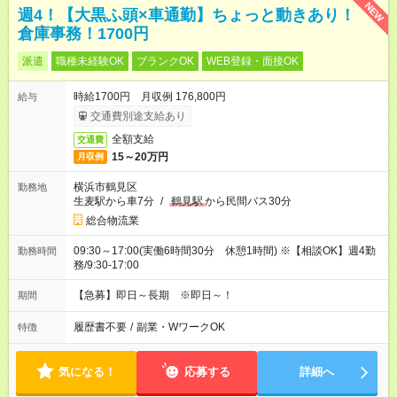
NEW
週4！【大黒ふ頭×車通勤】ちょっと動きあり！
倉庫事務！1700円
派遣
職種未経験OK
ブランクOK
WEB登録・面接OK
時給1700円 月収例 176,800円
給与
交通費別途支給あり
全額支給
交通費
15～20万円
月収例
横浜市鶴見区
勤務地
生麦駅から車7分
/
鶴見駅
から民間バス30分
総合物流業
09:30～17:00(実働6時間30分 休憩1時間) ※【相談OK】週4勤
勤務時間
務/9:30‐17:00
【急募】即日～長期 ※即日～！
期間
履歴書不要
/
副業・WワークOK
特徴
気になる！
応募する
詳細へ