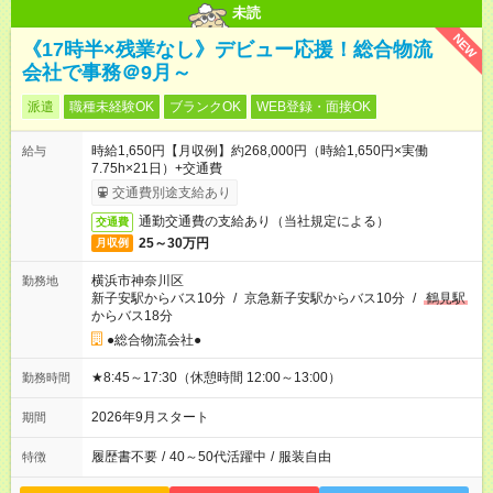
未読
NEW
《17時半×残業なし》デビュー応援！総合物流
会社で事務＠9月～
派遣
職種未経験OK
ブランクOK
WEB登録・面接OK
時給1,650円【月収例】約268,000円（時給1,650円×実働
給与
7.75h×21日）+交通費
交通費別途支給あり
通勤交通費の支給あり（当社規定による）
交通費
25～30万円
月収例
横浜市神奈川区
勤務地
新子安駅からバス10分
/
京急新子安駅からバス10分
/
鶴見駅
からバス18分
●総合物流会社●
★8:45～17:30（休憩時間 12:00～13:00）
勤務時間
2026年9月スタート
期間
履歴書不要
/
40～50代活躍中
/
服装自由
特徴