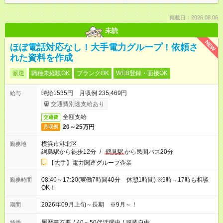
掲載日：2026.08.06
未読
NEW
ほぼ電話対応なし！大手電力グループ！依頼さ
れた資料を作成
派遣
職種未経験OK
ブランクOK
WEB登録・面接OK
時給1535円 月収例 235,469円
給与
交通費別途支給あり
全額支給
交通費
20～25万円
月収例
横浜市港北区
勤務地
綱島駅から徒歩12分
/
鶴見駅
から民間バス20分
【大手】電力関連グループ企業
08:40～17:20(実働7時間40分 休憩1時間) ※9時→17時も相談
勤務時間
OK！
2026年09月上旬～長期 ※9月～！
期間
履歴書不要
/
40～50代活躍中
/
服装自由
特徴