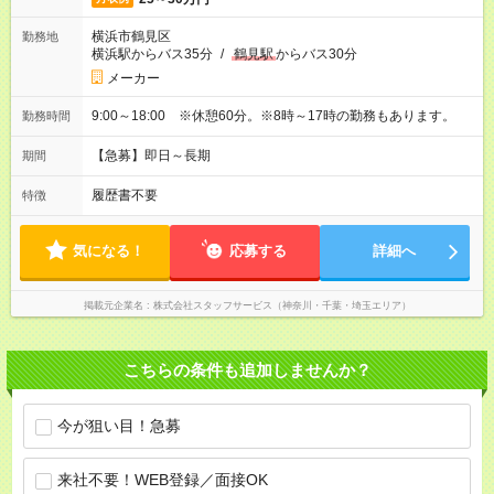
横浜市鶴見区
勤務地
横浜駅からバス35分
/
鶴見駅
からバス30分
メーカー
9:00～18:00 ※休憩60分。※8時～17時の勤務もあります。
勤務時間
【急募】即日～長期
期間
履歴書不要
特徴
気になる！
応募する
詳細へ
掲載元企業名
株式会社スタッフサービス（神奈川・千葉・埼玉エリア）
こちらの条件も追加しませんか？
今が狙い目！急募
来社不要！WEB登録／面接OK