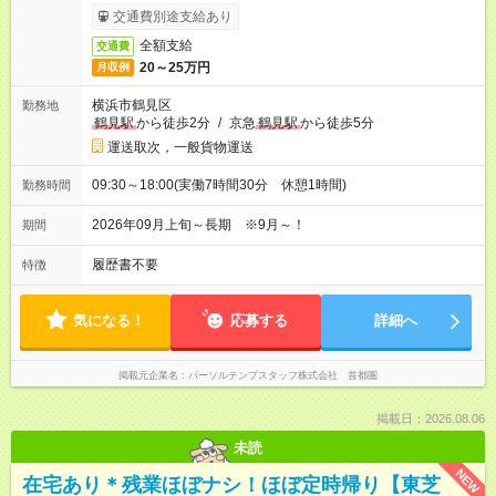
交通費別途支給あり
全額支給
交通費
20～25万円
月収例
横浜市鶴見区
勤務地
鶴見駅
から徒歩2分
/
京急
鶴見駅
から徒歩5分
運送取次，一般貨物運送
09:30～18:00(実働7時間30分 休憩1時間)
勤務時間
2026年09月上旬～長期 ※9月～！
期間
履歴書不要
特徴
気になる！
応募する
詳細へ
掲載元企業名
パーソルテンプスタッフ株式会社 首都圏
掲載日：2026.08.06
未読
NEW
在宅あり＊残業ほぼナシ！ほぼ定時帰り【東芝