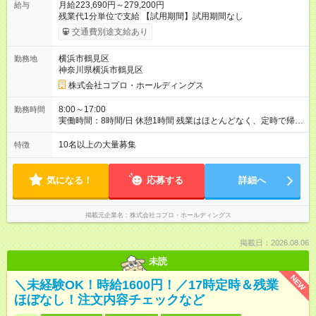
月給223,690円～279,200円
給与
残業代1分単位で支給 【試用期間】試用期間なし
交通費別途支給あり
横浜市鶴見区
勤務地
神奈川県横浜市鶴見区
株式会社コプロ・ホールディングス
8:00～17:00
勤務時間
実働時間：8時間/日 休憩1時間 残業はほとんどなく、定時で帰れ
る日が多い働き方です。 毎日の業務は進捗管理や事務が中心な
ので、 「今日やるべき仕事」が終われば、自然と区切りをつけ
10名以上の大量募集
特徴
やすいのが特長。 突発的な対応も少なく、無理をさせない働き
方を大切にしています。
気になる！
応募する
詳細へ
掲載元企業名
株式会社コプロ・ホールディングス
掲載日：2026.08.06
未読
NEW
＼未経験OK！時給1600円！／17時定時＆残業
ほぼなし！注文内容チェックなど