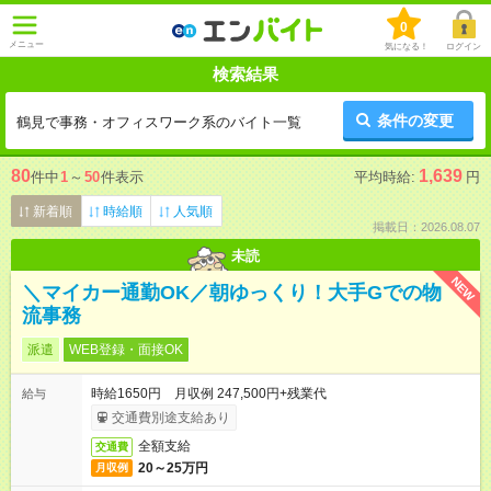
0
メニュー
気になる！
ログイン
検索結果
条件の変更
鶴見で事務・オフィスワーク系のバイト一覧
80
1,639
件中
1
～
50
件表示
平均時給:
円
新着順
時給順
人気順
掲載日：2026.08.07
未読
NEW
＼マイカー通勤OK／朝ゆっくり！大手Gでの物
流事務
派遣
WEB登録・面接OK
時給1650円 月収例 247,500円+残業代
給与
交通費別途支給あり
全額支給
交通費
20～25万円
月収例