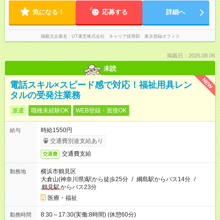
気になる！
応募する
詳細へ
掲載元企業名
UT東芝株式会社 キャリア採用部 東京登録オフィス
掲載日：2026.08.06
未読
NEW
電話スキル×スピード感で対応！福祉用具レン
タルの受発注業務
派遣
職種未経験OK
WEB登録・面接OK
時給1550円
給与
交通費別途支給あり
交通費支給
交通費
横浜市鶴見区
勤務地
大倉山(神奈川県)駅から徒歩25分
/
綱島駅からバス14分
/
鶴見駅
からバス23分
医療・福祉
8:30～17:30(実働:8時間) (休憩60分)
勤務時間