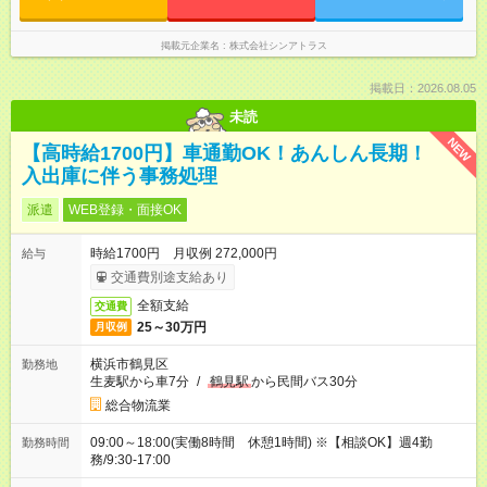
掲載元企業名
株式会社シンアトラス
掲載日：2026.08.05
未読
NEW
【高時給1700円】車通勤OK！あんしん長期！
入出庫に伴う事務処理
派遣
WEB登録・面接OK
時給1700円 月収例 272,000円
給与
交通費別途支給あり
全額支給
交通費
25～30万円
月収例
横浜市鶴見区
勤務地
生麦駅から車7分
/
鶴見駅
から民間バス30分
総合物流業
09:00～18:00(実働8時間 休憩1時間) ※【相談OK】週4勤
勤務時間
務/9:30‐17:00