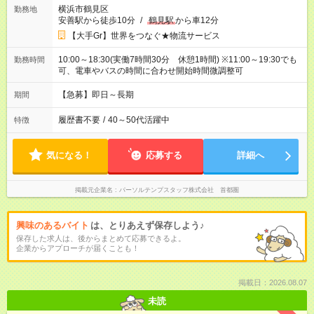
横浜市鶴見区
勤務地
安善駅から徒歩10分
/
鶴見駅
から車12分
【大手Gr】世界をつなぐ★物流サービス
10:00～18:30(実働7時間30分 休憩1時間) ※11:00～19:30でも
勤務時間
可、電車やバスの時間に合わせ開始時間微調整可
【急募】即日～長期
期間
履歴書不要
/
40～50代活躍中
特徴
気になる！
応募する
詳細へ
掲載元企業名
パーソルテンプスタッフ株式会社 首都圏
興味のあるバイト
は、とりあえず保存しよう♪
保存した求人は、後からまとめて応募できるよ。
企業からアプローチが届くことも！
掲載日：2026.08.07
未読