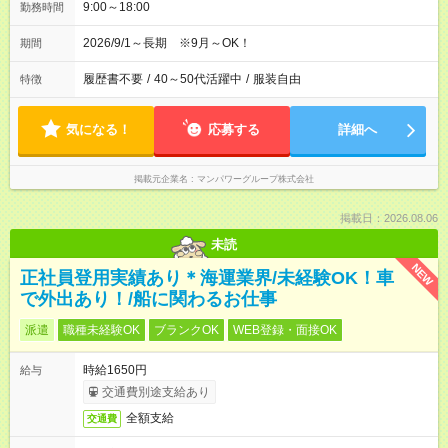
9:00～18:00
勤務時間
2026/9/1～長期 ※9月～OK！
期間
履歴書不要
/
40～50代活躍中
/
服装自由
特徴
気になる！
応募する
詳細へ
掲載元企業名
マンパワーグループ株式会社
掲載日：2026.08.06
未読
NEW
正社員登用実績あり＊海運業界/未経験OK！車
で外出あり！/船に関わるお仕事
派遣
職種未経験OK
ブランクOK
WEB登録・面接OK
時給1650円
給与
交通費別途支給あり
全額支給
交通費