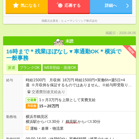
気になる！
応募する
詳細へ
掲載元企業名
ヒューマンリソシア株式会社
掲載日：2026.08.06
未読
NEW
16時まで＊残業ほぼなし▼車通勤OK＊横浜で
一般事務
派遣
ブランクOK
WEB登録・面接OK
時給1500円 月収例 18万円 時給1500円×実働6h×週5日×4
給与
週 ※月収例を保証するものではありません。※給与即受取りサ
ービス利用可（利用条件有）
交通費別途支給あり
1ヶ月3万円を上限として実費支給
交通費
15～20万円
月収例
横浜市鶴見区
勤務地
横浜駅からバス30分
/
鶴見駅
からバス30分
運輸・倉庫・物流業