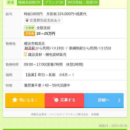
派遣
職種未経験OK
ブランクOK
WEB登録・面接OK
時給1600円 月収例 224,000円+残業代
給与
交通費別途支給あり
全額支給
交通費
20～25万円
月収例
横浜市鶴見区
勤務地
鶴見駅
から民間バス19分
/
新綱島駅から民間バス15分
建設資材・梱包資材販売
09:00～17:00(実働7時間 休憩1時間)
勤務時間
【急募】即日～長期 ※8月～！
期間
履歴書不要
/
40～50代活躍中
特徴
気になる！
応募する
詳細へ
掲載元企業名
パーソルテンプスタッフ株式会社 首都圏
掲載日：2026.08.06