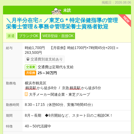
掲載日：2026.08.06
未読
NEW
＼月半分在宅♬／東芝G＊特定保健指導の管理
栄養士管理＆事務＠管理栄養士資格者歓迎
派遣
ブランクOK
WEB登録・面接OK
時給1,700円 【月収例】時給1700円×7時間45分×20日＝
給与
263,500円
交通費別途支給あり
交通費は定期代を支給
交通費
25～30万円
月収例
横浜市鶴見区
勤務地
鶴見駅
から徒歩8分
/
京急
鶴見駅
から徒歩5分
大手メーカー関連企業・東芝グループ
8:30～17:15（休憩60分、実働7時間45分）
勤務時間
8月～長期 ◆9月開始など、スタート日のご相談OK！
期間
40～50代活躍中
特徴