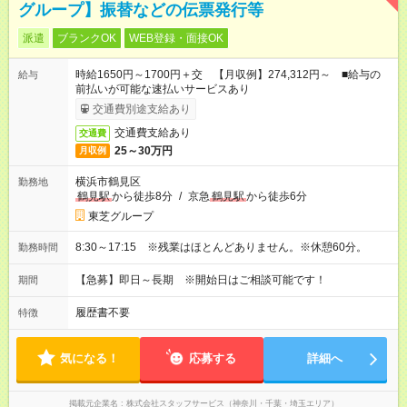
グループ】振替などの伝票発行等
派遣
ブランクOK
WEB登録・面接OK
時給1650円～1700円＋交 【月収例】274,312円～ ■給与の
給与
前払いが可能な速払いサービスあり
交通費別途支給あり
交通費支給あり
交通費
25～30万円
月収例
横浜市鶴見区
勤務地
鶴見駅
から徒歩8分
/
京急
鶴見駅
から徒歩6分
東芝グループ
8:30～17:15 ※残業はほとんどありません。※休憩60分。
勤務時間
【急募】即日～長期 ※開始日はご相談可能です！
期間
履歴書不要
特徴
気になる！
応募する
詳細へ
掲載元企業名
株式会社スタッフサービス（神奈川・千葉・埼玉エリア）