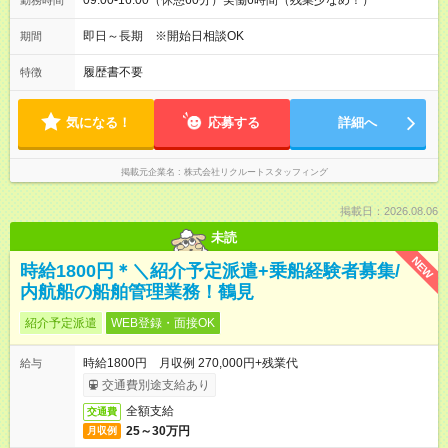
09:00-16:00（休憩60分）実働6時間（残業少なめ！）
勤務時間
即日～長期 ※開始日相談OK
期間
履歴書不要
特徴
気になる！
応募する
詳細へ
掲載元企業名
株式会社リクルートスタッフィング
掲載日：2026.08.06
未読
NEW
時給1800円＊＼紹介予定派遣+乗船経験者募集/
内航船の船舶管理業務！鶴見
紹介予定派遣
WEB登録・面接OK
時給1800円 月収例 270,000円+残業代
給与
交通費別途支給あり
全額支給
交通費
25～30万円
月収例