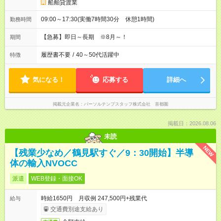
船舶貸渡業
09:00～17:30(実働7時間30分 休憩1時間)
勤務時間
【急募】即日～長期 ※8月～！
期間
履歴書不要
/
40～50代活躍中
特徴
気になる！
応募する
詳細へ
掲載元企業名
パーソルテンプスタッフ株式会社 首都圏
掲載日：2026.08.06
未読
NEW
【残業少なめ／鶴見駅すぐ／9：30開始】半導
体の輸入NVOCC
派遣
WEB登録・面接OK
時給1650円 月収例 247,500円+残業代
給与
交通費別途支給あり