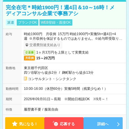
完全在宅＊時給1900円！週4日＆10～16時！メ
ディアコンサル企業で事務アシ
派遣
ブランクOK
WEB登録・面接OK
時給1900円 月収例 15万円 時給1900円×実働5h×週4日×4
給与
週 ※月収例を保証するものではありません。※給与即受取りサ
ービス利用可（利用条件有）
交通費別途支給あり
1ヶ月3万円を上限として実費支給
交通費
15～20万円
月収例
東京都千代田区
勤務地
四ツ谷駅から徒歩2分
/
麹町駅から徒歩13分
コンサルタント・シンクタンク
10:00-16:00（休憩60分）実働5時間（残業少なめ！）
勤務時間
2026年09月01日～長期 ※開始日相談OK ※9月～！
期間
履歴書不要
/
服装自由
特徴
気になる！
応募する
詳細へ