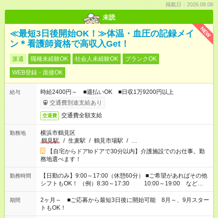
掲載日：2026.08.08
未読
NEW
≪最短3日後開始OK！≫体温・血圧の記録メイ
ン＊看護師資格で高収入Get！
派遣
職種未経験OK
社会人未経験OK
ブランクOK
WEB登録・面接OK
時給2400円～ ■週払いOK ■日収1万9200円以上
給与
交通費別途支給あり
交通費全額支給
交通費
横浜市鶴見区
勤務地
鶴見駅
/
生麦駅
/
鶴見市場駅
/
…
【自宅からドアtoドアで30分以内】介護施設でのお仕事。勤
務地選べます！
【日勤のみ】9:00～17:00（休憩60分） ■ご希望があればその他
勤務時間
シフトもOK！ （例）8:30～17:30 10:00～19:00 など
「家族とお休みを合わせたい」 「できれば残業はしたくない」
など、あなたのご希望に沿ったお仕事をご紹介します！ ※Wワ
2ヶ月～ ■ご応募から最短3日後に開始可能 8月～、9月スター
期間
ーク希望の方へ 今ご覧のお仕事で希望する勤務時間と、もう1つ
トもOK！
のお仕事の勤務時間。 合計で週40時間を超える場合は応募でき