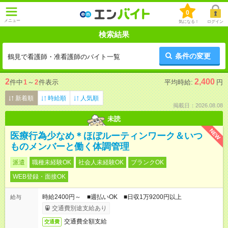
0
メニュー
気になる！
ログイン
検索結果
条件の変更
鶴見で看護師・准看護師のバイト一覧
2
2,400
件中
1
～
2
件表示
平均時給:
円
新着順
時給順
人気順
掲載日：2026.08.08
未読
NEW
医療行為少なめ＊ほぼルーティンワーク＆いつ
ものメンバーと働く体調管理
派遣
職種未経験OK
社会人未経験OK
ブランクOK
WEB登録・面接OK
時給2400円～ ■週払いOK ■日収1万9200円以上
給与
交通費別途支給あり
交通費全額支給
交通費