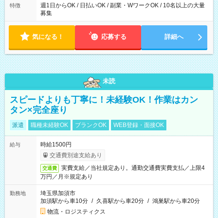
週1日からOK / 日払いOK / 副業・WワークOK / 10名以上の大量
特徴
募集
気になる！
応募する
詳細へ
未読
スピードよりも丁寧に！未経験OK！作業はカン
タン×完全座り
派遣
職種未経験OK
ブランクOK
WEB登録・面接OK
時給1500円
給与
交通費別途支給あり
実費支給／当社規定あり。通勤交通費実費支払／上限4
交通費
万円／月※規定あり
埼玉県加須市
勤務地
加須駅から車10分
/
久喜駅から車20分
/
鴻巣駅から車20分
物流・ロジスティクス