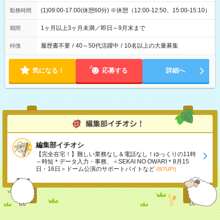
(1)09:00-17:00(休憩60分) ※休憩（12:00-12:50、15:00-15:10）
勤務時間
1ヶ月以上3ヶ月未満／即日～9月末まで
期間
履歴書不要
/
40～50代活躍中
/
10名以上の大量募集
特徴
気になる！
応募する
詳細へ
編集部イチオシ
【完全在宅！】難しい業務なし＆電話なし！ゆっくりの11時
～時短＊データ入力・事務、＜SEKAI NO OWARI＊8月15
日・16日＞ドーム公演のサポートバイトなど
(8/7UP!)