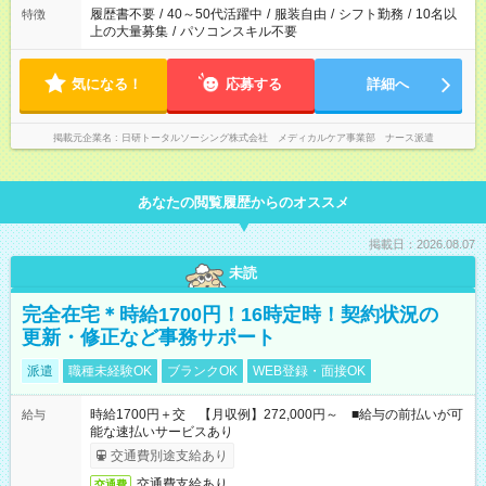
ません
履歴書不要
/
40～50代活躍中
/
服装自由
/
シフト勤務
/
10名以
特徴
上の大量募集
/
パソコンスキル不要
気になる！
応募する
詳細へ
掲載元企業名
日研トータルソーシング株式会社 メディカルケア事業部 ナース派遣
あなたの閲覧履歴からのオススメ
掲載日：2026.08.07
未読
完全在宅＊時給1700円！16時定時！契約状況の
更新・修正など事務サポート
派遣
職種未経験OK
ブランクOK
WEB登録・面接OK
時給1700円＋交 【月収例】272,000円～ ■給与の前払いが可
給与
能な速払いサービスあり
交通費別途支給あり
交通費支給あり
交通費