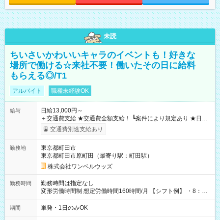
未読
ちいさいかわいいキャラのイベントも！好きな
場所で働ける☆来社不要！働いたその日に給料
もらえる◎/T1
アルバイト
職種未経験OK
日給13,000円～
給与
＋交通費支給 ★交通費全額支給！ ┗案件により規定あり ★日払
いOK！（規定あり） ┗働いたその日に現金GET♪ お仕事後はコ
交通費別途支給あり
ンビニATMから 日払い分を引き落とせます！ 【試用期間】試
用期間なし
東京都町田市
勤務地
東京都町田市原町田（最寄り駅：町田駅）
株式会社ワンベルウッズ
勤務時間は指定なし
勤務時間
変形労働時間制 想定労働時間160時間/月 【シフト例】 ・8：00
～21：00
単発・1日のみOK
期間