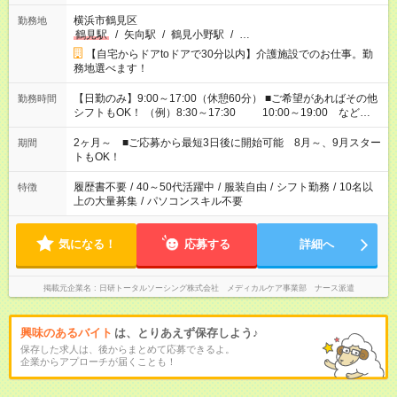
横浜市鶴見区
勤務地
鶴見駅
/
矢向駅
/
鶴見小野駅
/
…
【自宅からドアtoドアで30分以内】介護施設でのお仕事。勤
務地選べます！
【日勤のみ】9:00～17:00（休憩60分） ■ご希望があればその他
勤務時間
シフトもOK！ （例）8:30～17:30 10:00～19:00 など
「家族とお休みを合わせたい」 「できれば残業はしたくない」
など、あなたのご希望に沿ったお仕事をご紹介します！ ※Wワ
2ヶ月～ ■ご応募から最短3日後に開始可能 8月～、9月スター
期間
ーク希望の方へ 今ご覧のお仕事で希望する勤務時間と、もう1つ
トもOK！
のお仕事の勤務時間。 合計で週40時間を超える場合は応募でき
ません
履歴書不要
/
40～50代活躍中
/
服装自由
/
シフト勤務
/
10名以
特徴
上の大量募集
/
パソコンスキル不要
気になる！
応募する
詳細へ
掲載元企業名
日研トータルソーシング株式会社 メディカルケア事業部 ナース派遣
興味のあるバイト
は、とりあえず保存しよう♪
保存した求人は、後からまとめて応募できるよ。
企業からアプローチが届くことも！