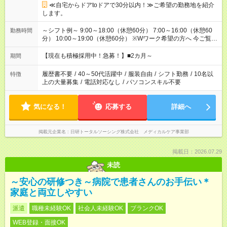
≪自宅からドアtoドアで30分以内！≫ご希望の勤務地を紹介
します。
～シフト例～ 9:00～18:00（休憩60分） 7:00～16:00（休憩60
勤務時間
分） 10:00～19:00（休憩60分） ※Wワーク希望の方へ 今ご覧の
お仕事で希望する勤務時間と、もう1つのお仕事の勤務時間の合
計が 週40時間を超えなければOKです。
【現在も積極採用中！急募！】■2カ月～
期間
履歴書不要
/
40～50代活躍中
/
服装自由
/
シフト勤務
/
10名以
特徴
上の大量募集
/
電話対応なし
/
パソコンスキル不要
気になる！
応募する
詳細へ
掲載元企業名
日研トータルソーシング株式会社 メディカルケア事業部
掲載日：2026.07.29
未読
～安心の研修つき～病院で患者さんのお手伝い＊
家庭と両立しやすい
派遣
職種未経験OK
社会人未経験OK
ブランクOK
WEB登録・面接OK