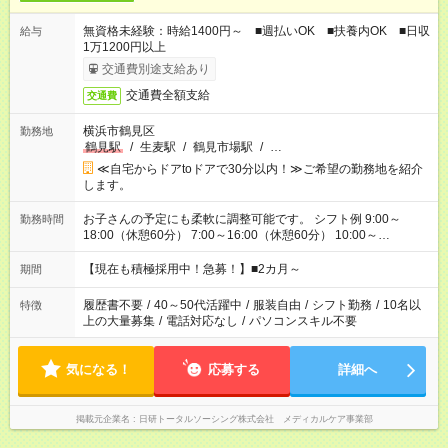
無資格未経験：時給1400円～ ■週払いOK ■扶養内OK ■日収
給与
1万1200円以上
交通費別途支給あり
交通費全額支給
交通費
横浜市鶴見区
勤務地
鶴見駅
/
生麦駅
/
鶴見市場駅
/
…
≪自宅からドアtoドアで30分以内！≫ご希望の勤務地を紹介
します。
お子さんの予定にも柔軟に調整可能です。 シフト例 9:00～
勤務時間
18:00（休憩60分） 7:00～16:00（休憩60分） 10:00～
19:00（休憩60分） ※Wワーク希望の方へ 今ご覧のお仕事で希
望する勤務時間と、もう1つのお仕事の勤務時間の合計が 週40
【現在も積極採用中！急募！】■2カ月～
期間
時間を超えなければOKです。
履歴書不要
/
40～50代活躍中
/
服装自由
/
シフト勤務
/
10名以
特徴
上の大量募集
/
電話対応なし
/
パソコンスキル不要
気になる！
応募する
詳細へ
掲載元企業名
日研トータルソーシング株式会社 メディカルケア事業部