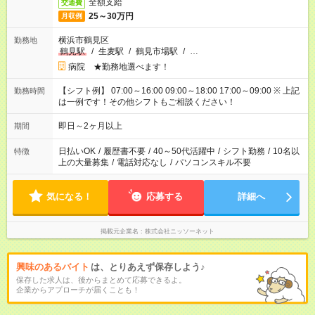
全額支給
交通費
25～30万円
月収例
横浜市鶴見区
勤務地
鶴見駅
/
生麦駅
/
鶴見市場駅
/
…
病院 ★勤務地選べます！
【シフト例】 07:00～16:00 09:00～18:00 17:00～09:00 ※ 上記
勤務時間
は一例です！その他シフトもご相談ください！
即日～2ヶ月以上
期間
日払いOK
/
履歴書不要
/
40～50代活躍中
/
シフト勤務
/
10名以
特徴
上の大量募集
/
電話対応なし
/
パソコンスキル不要
気になる！
応募する
詳細へ
掲載元企業名
株式会社ニッソーネット
興味のあるバイト
は、とりあえず保存しよう♪
保存した求人は、後からまとめて応募できるよ。
企業からアプローチが届くことも！