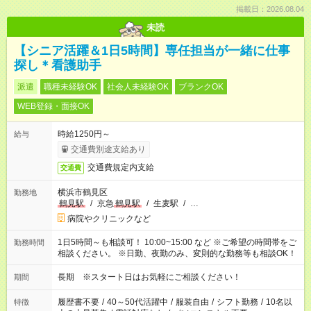
掲載日：2026.08.04
未読
【シニア活躍＆1日5時間】専任担当が一緒に仕事
探し＊看護助手
派遣
職種未経験OK
社会人未経験OK
ブランクOK
WEB登録・面接OK
時給1250円～
給与
交通費別途支給あり
交通費規定内支給
交通費
横浜市鶴見区
勤務地
鶴見駅
/
京急
鶴見駅
/
生麦駅
/
…
病院やクリニックなど
1日5時間～も相談可！ 10:00~15:00 など ※ご希望の時間帯をご
勤務時間
相談ください。 ※日勤、夜勤のみ、変則的な勤務等も相談OK！
長期 ※スタート日はお気軽にご相談ください！
期間
履歴書不要
/
40～50代活躍中
/
服装自由
/
シフト勤務
/
10名以
特徴