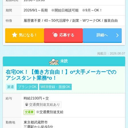
10:00～19:00
勤務時間
2026/9/1～長期 ※開始日相談可能 ※9月～OK！
期間
履歴書不要
/
40～50代活躍中
/
副業・WワークOK
/
服装自由
特徴
気になる！
応募する
詳細へ
掲載日：2026.08.07
未読
在宅OK！【働き方自由！】o*大手メーカーでの
アシスタント業務*o！
派遣
ブランクOK
WEB登録・面接OK
時給2100円＋交
給与
交通費別途支給あり
※交通費別途支給
交通費
東京都武蔵野市
勤務地
三鷹駅から徒歩5分