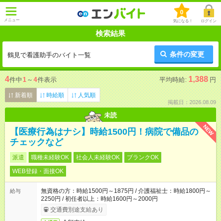
0
メニュー
気になる！
ログイン
検索結果
条件の変更
鶴見で看護助手のバイト一覧
4
1,388
件中
1
～
4
件表示
平均時給:
円
新着順
時給順
人気順
掲載日：2026.08.09
未読
NEW
【医療行為はナシ】時給1500円！病院で備品の
チェックなど
派遣
職種未経験OK
社会人未経験OK
ブランクOK
WEB登録・面接OK
無資格の方：時給1500円～1875円 / 介護福祉士：時給1800円～
給与
2250円 / 初任者以上：時給1600円～2000円
交通費別途支給あり