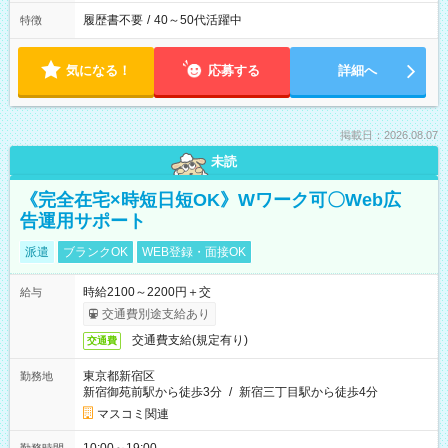
履歴書不要
/
40～50代活躍中
特徴
気になる！
応募する
詳細へ
掲載日：2026.08.07
未読
《完全在宅×時短日短OK》Wワーク可〇Web広
告運用サポート
派遣
ブランクOK
WEB登録・面接OK
時給2100～2200円＋交
給与
交通費別途支給あり
交通費支給(規定有り)
交通費
東京都新宿区
勤務地
新宿御苑前駅から徒歩3分
/
新宿三丁目駅から徒歩4分
マスコミ関連