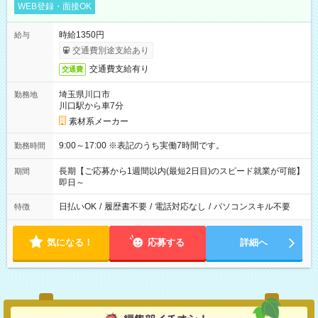
WEB登録・面接OK
時給1350円
給与
交通費別途支給あり
交通費支給有り
交通費
埼玉県川口市
勤務地
川口駅から車7分
素材系メーカー
9:00～17:00 ※表記のうち実働7時間です。
勤務時間
長期【ご応募から1週間以内(最短2日目)のスピード就業が可能】
期間
即日～
日払いOK
/
履歴書不要
/
電話対応なし
/
パソコンスキル不要
特徴
気になる！
応募する
詳細へ