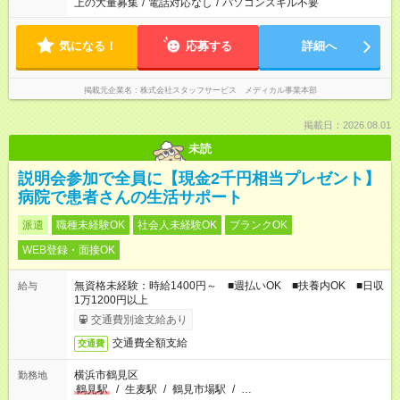
上の大量募集
/
電話対応なし
/
パソコンスキル不要
気になる！
応募する
詳細へ
掲載元企業名
株式会社スタッフサービス メディカル事業本部
掲載日：2026.08.01
未読
説明会参加で全員に【現金2千円相当プレゼント】
病院で患者さんの生活サポート
派遣
職種未経験OK
社会人未経験OK
ブランクOK
WEB登録・面接OK
無資格未経験：時給1400円～ ■週払いOK ■扶養内OK ■日収
給与
1万1200円以上
交通費別途支給あり
交通費全額支給
交通費
横浜市鶴見区
勤務地
鶴見駅
/
生麦駅
/
鶴見市場駅
/
…