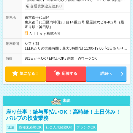
給与は本採用時と同じです。
交通費別途支給あり
東京都千代田区
勤務地
東京都千代田区内神田2丁目14番12号 星屋第六ビル402号（最
寄り駅：神田駅）
Ａｌｌｅｙ株式会社
シフト制
勤務時間
1日あたりの実働時間：最大5時間/日 11:00-19:00 └1日あたりの
実働時間：1-5時間 └上記の時間帯内であれば、いつでも勤務可
能！ └平日・土曜日の中で、お好きな曜日でご勤務いただけま
週1日からOK / 日払いOK / 副業・WワークOK
特徴
す！ 【シフト例】 ・11:00～14:00 ・16:30～19:00 ・13:00～
18:00 などのように、自由な働き方が可能なお仕事です！
気になる！
応募する
詳細へ
未読
座り仕事！給与即払いOK！高時給！土日休み！
バルブの検査業務
派遣
職種未経験OK
社会人未経験OK
ブランクOK