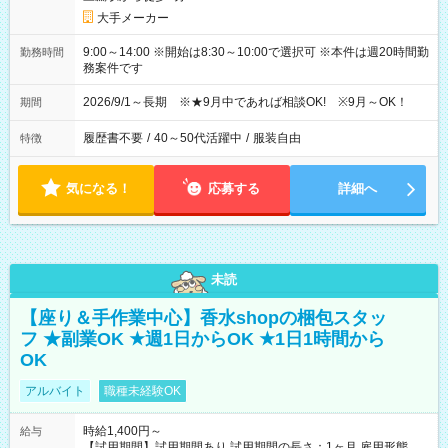
大手メーカー
9:00～14:00 ※開始は8:30～10:00で選択可 ※本件は週20時間勤
勤務時間
務案件です
2026/9/1～長期 ※★9月中であれば相談OK! ※9月～OK！
期間
履歴書不要
/
40～50代活躍中
/
服装自由
特徴
気になる！
応募する
詳細へ
未読
【座り＆手作業中心】香水shopの梱包スタッ
フ ★副業OK ★週1日からOK ★1日1時間から
OK
アルバイト
職種未経験OK
時給1,400円～
給与
【試用期間】試用期間あり 試用期間の長さ：1ヶ月 雇用形態、