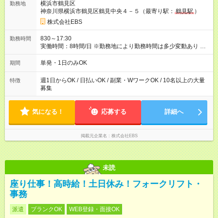
横浜市鶴見区
勤務地
支給！ ＜月収例＞ 日給10，000円×22日間＝22万円 ◆昇給あり
神奈川県横浜市鶴見区鶴見中央４－５（最寄り駅：
鶴見駅
）
資格取得も応援しています♪資格取得費用すべて弊社がお出しし
ます♪ ◆交通費「全額」支給 公共交通機関を利用の履歴を提出
株式会社EBS
で、交通費全額支給！ 自動車通勤・バイク通勤もOK ◆日当保証
たとえ仕事が1時間で終わっても 日当は全額お支払いします！ ◆
830～17:30
勤務時間
制服貸与 制服は全て無償で貸し出します。保証金は一切いただ
実働時間：8時間/日 ※勤務地により勤務時間は多少変動あり ◆希
きません。 他にも、リュックサック、快適に働ける空調服や防
望のシフトで働ける！ 希望の勤務日数がありましたらご相談下
寒ベストのご用意もあります♪ 【試用期間】試用期間なし
さい。 週1日、月1日～の勤務OKです 夜勤・深夜・早朝のお仕
単発・1日のみOK
期間
事もございます
週1日からOK / 日払いOK / 副業・WワークOK / 10名以上の大量
特徴
募集
気になる！
応募する
詳細へ
掲載元企業名
株式会社EBS
未読
座り仕事！高時給！土日休み！フォークリフト・
事務
派遣
ブランクOK
WEB登録・面接OK