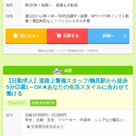
即日OK！短期～ 長期も大歓迎
期間
週1日からOK
/
40～50代活躍中
/
副業・WワークOK
/
シフト勤
特徴
務
/
電話対応なし
/
パソコンスキル不要
気になる！
応募する
詳細へ
掲載元企業名
シンテイ警備株式会社 川崎支社
未読
【日勤求人】道路上警備スタッフ/鶴見駅から徒歩
5分◎週1～OK★あなたの生活スタイルに合わせて
働ける
アルバイト
職種未経験OK
日給10,000円～15,500円
給与
学生、主婦・主夫、フリーター、中高年、シニアなど幅広い世
代が活躍中！ 意欲が強い方々が得意を生かして、年齢を問わず
交通費別途支給あり
キャリアアップしています！ ◆スタートダッシュに 入社祝金最
大200，000円を支給！ 研修手当(法定研修20時間)：24，500円