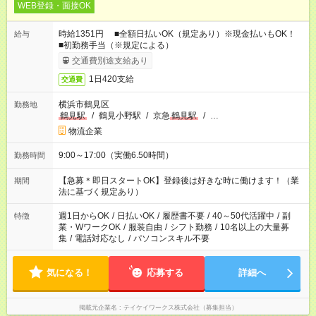
WEB登録・面接OK
時給1351円 ■全額日払いOK（規定あり）※現金払いもOK！
給与
■初勤務手当（※規定による）
交通費別途支給あり
1日420支給
交通費
横浜市鶴見区
勤務地
鶴見駅
/
鶴見小野駅
/
京急
鶴見駅
/
…
物流企業
9:00～17:00（実働6.50時間）
勤務時間
【急募＊即日スタートOK】登録後は好きな時に働けます！（業
期間
法に基づく規定あり）
週1日からOK
/
日払いOK
/
履歴書不要
/
40～50代活躍中
/
副
特徴
業・WワークOK
/
服装自由
/
シフト勤務
/
10名以上の大量募
集
/
電話対応なし
/
パソコンスキル不要
気になる！
応募する
詳細へ
掲載元企業名
テイケイワークス株式会社（募集担当）