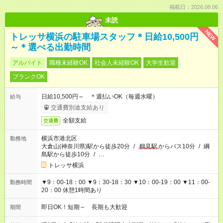
掲載日：2026.08.06
未読
NEW
トレッサ横浜の駐車場スタッフ＊日給10,500円
～＊選べる出勤時間
アルバイト
職種未経験OK
社会人未経験OK
大学生歓迎
ブランクOK
日給10,500円～ ＊週払いOK（毎週水曜）
給与
交通費別途支給あり
全額支給
交通費
横浜市港北区
勤務地
大倉山(神奈川県)駅から徒歩20分
/
鶴見駅
からバス10分
/
綱
島駅から徒歩10分
/
…
トレッサ横浜
▼9：00-18：00 ▼9：30-18：30 ▼10：00-19：00 ▼11：00-
勤務時間
20：00 休憩1時間あり
即日OK！短期～ 長期も大歓迎
期間