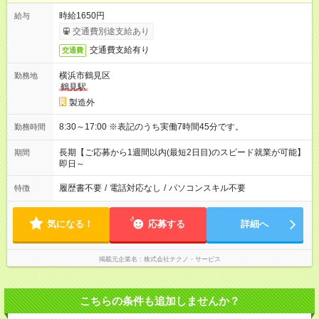
時給1650円
給与
交通費別途支給あり
交通費支給有り
交通費
横浜市鶴見区
勤務地
鶴見駅
製造外
8:30～17:00 ※表記のうち実働7時間45分です。
勤務時間
長期【ご応募から1週間以内(最短2日目)のスピード就業が可能】
期間
即日～
履歴書不要
/
電話対応なし
/
パソコンスキル不要
特徴
気になる！
応募する
詳細へ
掲載元企業名
株式会社テクノ・サービス
こちらの条件も追加しませんか？