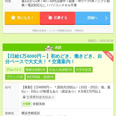
週1日からOK
/
40～50代活躍中
/
副業・WワークOK
/
シフト勤
特徴
務
/
電話対応なし
/
パソコンスキル不要
気になる！
応募する
詳細へ
掲載元企業名
シンテイ警備株式会社 川崎支社
掲載日：2026.08.06
未読
NEW
【日給1万4000円～】初めどき、働きどき、自
分ペースで大丈夫！＊交通案内！
アルバイト
職種未経験OK
社会人未経験OK
大学生歓迎
ブランクOK
WEB登録・面接OK
【夜勤】1万4000円～ ＊原則月2回払い（10日・25日） 他、週
給与
払い・日払いの制度もあり（規定あり）＃日収1万円以上
交通費別途支給あり
全額支給
交通費
横浜市鶴見区
勤務地