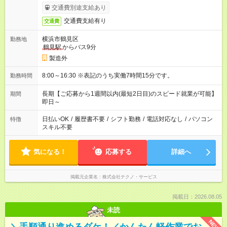
交通費別途支給あり
交通費支給有り
交通費
横浜市鶴見区
勤務地
鶴見駅
からバス9分
製造外
8:00～16:30 ※表記のうち実働7時間15分です。
勤務時間
長期【ご応募から1週間以内(最短2日目)のスピード就業が可能】
期間
即日～
日払いOK
/
履歴書不要
/
シフト勤務
/
電話対応なし
/
パソコン
特徴
スキル不要
気になる！
応募する
詳細へ
掲載元企業名
株式会社テクノ・サービス
掲載日：2026.08.05
未読
NEW