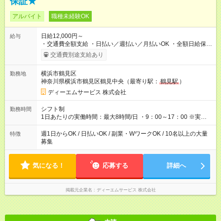
保証★
アルバイト
職種未経験OK
日給12,000円～
給与
・交通費全額支給 ・日払い／週払い／月払いOK ・全額日給保証
あり ・－・－・－・－・－・－・－・－・－・－・ ★☆入社祝
交通費別途支給あり
金20万円★☆ ※1勤務毎に2000円ずつ支給！ ※100勤務目で合計
20万円の支給となります ※規定あり ・－・－・－・－・－・
横浜市鶴見区
勤務地
－・－・－・－・－・ ≪給与例≫ 月22日働いた場合 月給：26
神奈川県横浜市鶴見区鶴見中央（最寄り駅：
鶴見駅
）
万4，000円 ＝12，000円×22日 ※別途交通費 ----- ■法定研修：
20時間×1，226円／合計24，520円支給 『お弁当』支給もあり♪
ディーエムサービス 株式会社
【試用期間】試用期間なし
シフト制
勤務時間
1日あたりの実働時間：最大8時間/日 ・9：00～17：00 ※実働8
時間・休憩1時間 ⇒実は…16時くらいには終わっちゃうことがほ
とんどです！ ★早く勤務が終わっても日給保証あり！
週1日からOK / 日払いOK / 副業・WワークOK / 10名以上の大量
特徴
募集
気になる！
応募する
詳細へ
掲載元企業名
ディーエムサービス 株式会社