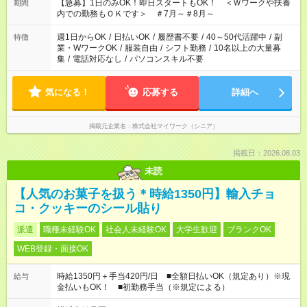
【急募】1日のみOK！即日スタートもOK！ ＜Ｗワークや扶養
期間
内での勤務もＯＫです＞ ＃7月～＃8月～
週1日からOK
/
日払いOK
/
履歴書不要
/
40～50代活躍中
/
副
特徴
業・WワークOK
/
服装自由
/
シフト勤務
/
10名以上の大量募
集
/
電話対応なし
/
パソコンスキル不要
気になる！
応募する
詳細へ
掲載元企業名
株式会社マイワーク（シニア）
掲載日：2026.08.03
未読
【人気のお菓子を扱う＊時給1350円】輸入チョ
コ・クッキーのシール貼り
派遣
職種未経験OK
社会人未経験OK
大学生歓迎
ブランクOK
WEB登録・面接OK
時給1350円＋手当420円/日 ■全額日払いOK（規定あり）※現
給与
金払いもOK！ ■初勤務手当（※規定による）