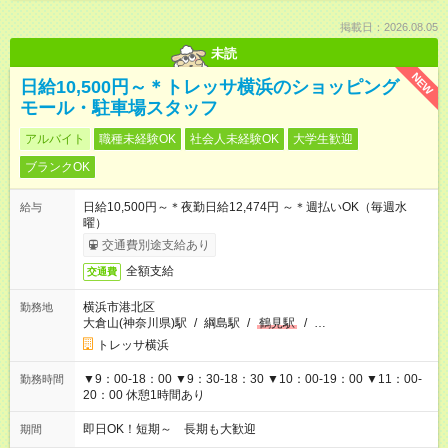
掲載日：2026.08.05
未読
NEW
日給10,500円～＊トレッサ横浜のショッピング
モール・駐車場スタッフ
アルバイト
職種未経験OK
社会人未経験OK
大学生歓迎
ブランクOK
日給10,500円～＊夜勤日給12,474円 ～＊週払いOK（毎週水
給与
曜）
交通費別途支給あり
全額支給
交通費
横浜市港北区
勤務地
大倉山(神奈川県)駅
/
綱島駅
/
鶴見駅
/
…
トレッサ横浜
▼9：00-18：00 ▼9：30-18：30 ▼10：00-19：00 ▼11：00-
勤務時間
20：00 休憩1時間あり
即日OK！短期～ 長期も大歓迎
期間