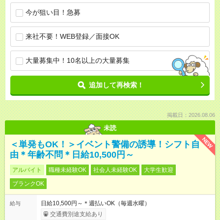
今が狙い目！急募
来社不要！WEB登録／面接OK
大量募集中！10名以上の大量募集
追加して再検索！
掲載日：2026.08.06
未読
NEW
＜単発もOK！＞イベント警備の誘導！シフト自
由＊年齢不問＊日給10,500円～
アルバイト
職種未経験OK
社会人未経験OK
大学生歓迎
ブランクOK
日給10,500円～＊週払いOK（毎週水曜）
給与
交通費別途支給あり