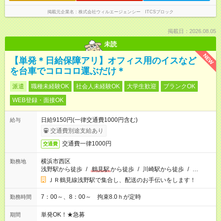
掲載元企業名
株式会社ウィルエージェンシー ITCSブロック
掲載日：2026.08.05
未読
NEW
【単発＊日給保障アリ】オフィス用のイスなど
を台車でコロコロ運ぶだけ＊
派遣
職種未経験OK
社会人未経験OK
大学生歓迎
ブランクOK
WEB登録・面接OK
日給9150円(一律交通費1000円含む)
給与
交通費別途支給あり
交通費一律1000円
交通費
横浜市西区
勤務地
浅野駅から徒歩
/
鶴見駅
から徒歩
/
川崎駅から徒歩
/
…
ＪＲ鶴見線浅野駅で集合し、配送のお手伝いをします！
7：00～、8：00～ 拘束8.0ｈが定時
勤務時間
単発OK！★急募
期間