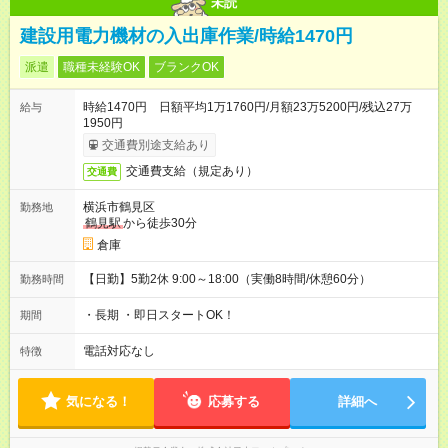
未読
建設用電力機材の入出庫作業/時給1470円
派遣
職種未経験OK
ブランクOK
時給1470円 日額平均1万1760円/月額23万5200円/残込27万
給与
1950円
交通費別途支給あり
交通費支給（規定あり）
交通費
横浜市鶴見区
勤務地
鶴見駅
から徒歩30分
倉庫
【日勤】5勤2休 9:00～18:00（実働8時間/休憩60分）
勤務時間
・長期 ・即日スタートOK！
期間
電話対応なし
特徴
気になる！
応募する
詳細へ