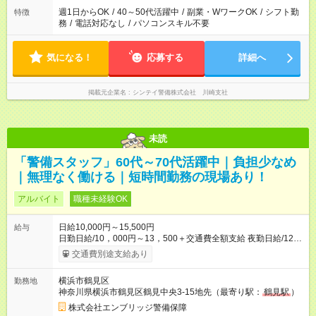
週1日からOK
/
40～50代活躍中
/
副業・WワークOK
/
シフト勤
特徴
務
/
電話対応なし
/
パソコンスキル不要
気になる！
応募する
詳細へ
掲載元企業名
シンテイ警備株式会社 川崎支社
未読
「警備スタッフ」60代～70代活躍中｜負担少なめ
｜無理なく働ける｜短時間勤務の現場あり！
アルバイト
職種未経験OK
日給10,000円～15,500円
給与
日勤日給/10，000円～13，500＋交通費全額支給 夜勤日給/12，
000円～15，500＋交通費全額支給 ＜月収例＞ 日給10，000円
交通費別途支給あり
×22日間＝22万円 ◆スタートダッシュに 入社祝金最大200，000
円を支給！ 研修手当(法定研修20時間)：24，500円支給！ ◆昇
横浜市鶴見区
勤務地
給あり 資格取得も応援しています♪ ◆交通費「全額」支給 公共
神奈川県横浜市鶴見区鶴見中央3-15地先（最寄り駅：
鶴見駅
）
交通機関を利用の履歴を提出で、交通費全額支給！ 自動車通
勤・バイク通勤もOK バイク貸与もあります ※規程あり ◆日当保
株式会社エンブリッジ警備保障