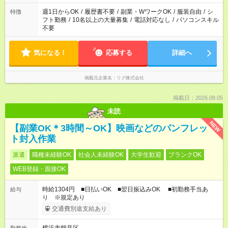
週1日からOK
/
履歴書不要
/
副業・WワークOK
/
服装自由
/
シ
特徴
フト勤務
/
10名以上の大量募集
/
電話対応なし
/
パソコンスキル
不要
気になる！
応募する
詳細へ
掲載元企業名
リグ株式会社
掲載日：2026.08.05
未読
NEW
【副業OK＊3時間～OK】映画などのパンフレッ
ト封入作業
派遣
職種未経験OK
社会人未経験OK
大学生歓迎
ブランクOK
WEB登録・面接OK
時給1304円 ■日払いOK ■翌日振込みOK ■初勤務手当あ
給与
り ※規定あり
交通費別途支給あり