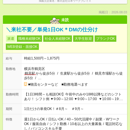
掲載元企業名
株式会社日本ワークプレイス
掲載日：2026.08.03
未読
＼来社不要／単発1日OK＊DMの仕分け
派遣
職種未経験OK
社会人未経験OK
大学生歓迎
ブランクOK
WEB登録・面接OK
時給1,500円～1,875円
給与
横浜市鶴見区
勤務地
鶴見駅
から徒歩5分
/
生麦駅から徒歩5分
/
鶴見市場駅から徒
歩5分
/
…
■物流センターなど ■勤務地選べます
【1日3時間～も相談OK!】午前中のみや18時以降などのシフト
勤務時間
あり！ シフト例 ▼9:00～12:00 ▼9:00～17:00 ▼10:00～19:00
▼18:00～21:00
1日だけの単発OK！＃8月～ ＃9月～
期間
週1日からOK
/
日払いOK
/
40～50代活躍中
/
副業・Wワーク
特徴
OK
/
服装自由
/
シフト勤務
/
10名以上の大量募集
/
電話対応な
し
/
パソコンスキル不要