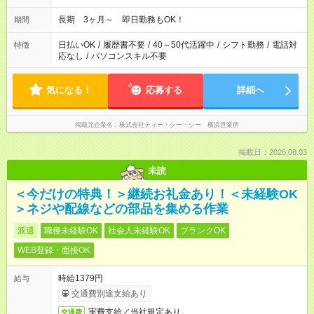
長期 3ヶ月～ 即日勤務もOK！
期間
日払いOK
/
履歴書不要
/
40～50代活躍中
/
シフト勤務
/
電話対
特徴
応なし
/
パソコンスキル不要
気になる！
応募する
詳細へ
掲載元企業名
株式会社ティー・シー・シー 横浜営業所
掲載日：2026.08.03
未読
＜今だけの特典！＞継続お礼金あり！＜未経験OK
＞ネジや配線などの部品を集める作業
派遣
職種未経験OK
社会人未経験OK
ブランクOK
WEB登録・面接OK
時給1379円
給与
交通費別途支給あり
実費支給／当社規定あり。
交通費