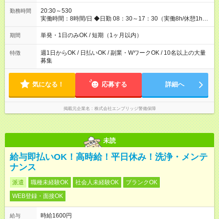
証 たとえ仕事が1時間で終わっても 日当は全額お支払いしま
す！ 業者さんと協力し合って、早く仕事を終えるほど、お
20:30～530
勤務時間
得……！ ◆その他 資格応援手当・隊長手当等 アルバイトから社
実働時間：8時間/日 ◆日勤 08：30～17：30（実働8h/休憩1h）
員雇用までのキャリアアップを楽しめるスキームをご用意して
◆夜勤 20：30～翌05：30（実働8h/休憩1h） ※勤務地により勤
おります☆ 【試用期間】試用期間なし
務時間は多少変動あり ◆希望のシフトで働ける！ 希望の勤務日
単発・1日のみOK / 短期（1ヶ月以内）
期間
数がありましたらご相談下さい。 週1日、月1日～の勤務OKです
夜勤・深夜・早朝のお仕事もございます
週1日からOK / 日払いOK / 副業・WワークOK / 10名以上の大量
特徴
募集
気になる！
応募する
詳細へ
掲載元企業名
株式会社エンブリッジ警備保障
未読
給与即払いOK！高時給！平日休み！洗浄・メンテ
ナンス
派遣
職種未経験OK
社会人未経験OK
ブランクOK
WEB登録・面接OK
時給1600円
給与