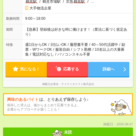
鶴見駅
/
鶴見市場駅
/
京急
鶴見駅
/
…
大手物流企業
9:00～18:00
勤務時間
【急募】登録後は好きな時に働けます！（業法に基づく規定あ
期間
り）
週1日からOK
/
日払いOK
/
履歴書不要
/
40～50代活躍中
/
副
特徴
業・WワークOK
/
服装自由
/
シフト勤務
/
10名以上の大量募
集
/
電話対応なし
/
パソコンスキル不要
気になる！
応募する
詳細へ
掲載元企業名
テイケイネクスト株式会社
興味のあるバイト
は、とりあえず保存しよう♪
保存した求人は、後からまとめて応募できるよ。
企業からアプローチが届くことも！
掲載日：2026.08.07
未読