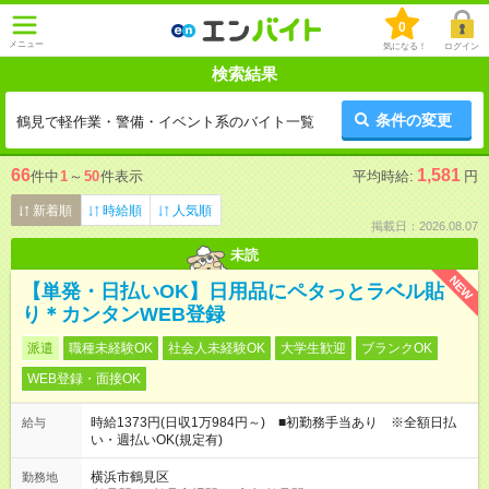
0
メニュー
気になる！
ログイン
検索結果
条件の変更
鶴見で軽作業・警備・イベント系のバイト一覧
66
1,581
件中
1
～
50
件表示
平均時給:
円
新着順
時給順
人気順
掲載日：2026.08.07
未読
NEW
【単発・日払いOK】日用品にペタっとラベル貼
り＊カンタンWEB登録
派遣
職種未経験OK
社会人未経験OK
大学生歓迎
ブランクOK
WEB登録・面接OK
時給1373円(日収1万984円～) ■初勤務手当あり ※全額日払
給与
い・週払いOK(規定有)
横浜市鶴見区
勤務地