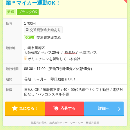
業＊マイカー通勤OK！
派遣
ブランクOK
1700円
給与
交通費別途支給あり
交通費別途支給
交通費
川崎市川崎区
勤務地
大師橋駅からバス20分
/
鶴見駅
から臨港バス
ポリエチレンを製造している会社
08:30～17:00（実働7時間45分／休憩45分）
勤務時間
長期 3ヶ月～ 即日勤務もOK！
期間
日払いOK
/
履歴書不要
/
40～50代活躍中
/
シフト勤務
/
電話対
特徴
応なし
/
パソコンスキル不要
気になる！
応募する
詳細へ
掲載元企業名
株式会社ティー・シー・シー 横浜営業所