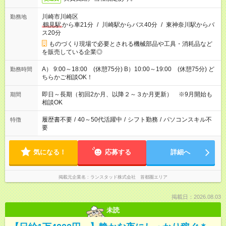
川崎市川崎区
勤務地
鶴見駅
から車21分
/
川崎駅からバス40分
/
東神奈川駅からバ
ス20分
ものづくり現場で必要とされる機械部品や工具・消耗品など
を販売している企業◎
A） 9:00～18:00 (休憩75分) B）10:00～19:00 (休憩75分) ど
勤務時間
ちらかご相談OK！
即日～長期（初回2か月、以降２～３か月更新） ※9月開始も
期間
相談OK
履歴書不要
/
40～50代活躍中
/
シフト勤務
/
パソコンスキル不
特徴
要
気になる！
応募する
詳細へ
掲載元企業名
ランスタッド株式会社 首都圏エリア
掲載日：2026.08.03
未読