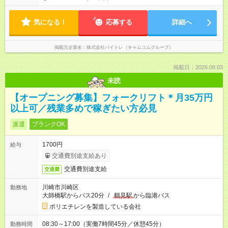
気になる！
応募する
詳細へ
掲載元企業名
株式会社バイトレ（キャムコムグループ）
掲載日：2026.08.03
未読
【オープニング募集】フォークリフト＊月35万円
以上可／残業多めで稼ぎたい方必見
派遣
ブランクOK
1700円
給与
交通費別途支給あり
交通費別途支給
交通費
川崎市川崎区
勤務地
大師橋駅からバス20分
/
鶴見駅
から臨港バス
ポリエチレンを製造している会社
08:30～17:00（実働7時間45分／休憩45分）
勤務時間