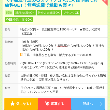
＼手順通り進めるダケ！／かんたん軽作業でお
給料GET！無料送迎で通勤も楽々♩
派遣
職種未経験OK
社会人未経験OK
ブランクOK
WEB登録・面接OK
時給1450円～ 次回更新時に1500円へUP！★前払い相談可
給与
（規定あり）
川崎市川崎区
勤務地
川崎駅から無料バス40分
/
鶴見駅
から無料バス40分
/
東神奈
川駅から無料バス20分
/
…
工具・消耗品などを製造・販売するグローバル企業
(1)08:00～17:00 (2)09:00～18:00 (3)10:00～19:00 ☆休憩75分
勤務時間
※月によってシフト変動の可能性あり 残業の可能性あり
☆開始日相談～長期 ※入職の流れは毎週火金に行っている職場
期間
見学に参加 →翌月曜入職となります。
日払いOK
/
履歴書不要
/
40～50代活躍中
/
シフト勤務
/
電話対
特徴
応なし
/
パソコンスキル不要
気になる！
応募する
詳細へ