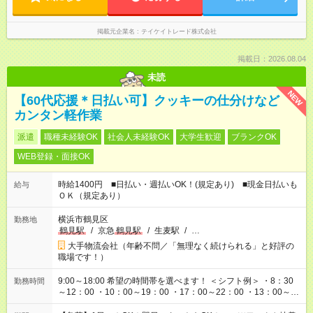
掲載元企業名
テイケイトレード株式会社
掲載日：2026.08.04
未読
NEW
【60代応援＊日払い可】クッキーの仕分けなど
カンタン軽作業
派遣
職種未経験OK
社会人未経験OK
大学生歓迎
ブランクOK
WEB登録・面接OK
時給1400円 ■日払い・週払いOK！(規定あり) ■現金日払いも
給与
ＯＫ（規定あり）
横浜市鶴見区
勤務地
鶴見駅
/
京急
鶴見駅
/
生麦駅
/
…
大手物流会社（年齢不問／「無理なく続けられる」と好評の
職場です！）
9:00～18:00 希望の時間帯を選べます！ ＜シフト例＞ ・8：30
勤務時間
～12：00 ・10：00～19：00 ・17：00～22：00 ・13：00～
22：00 ・22：00～翌6：00 など