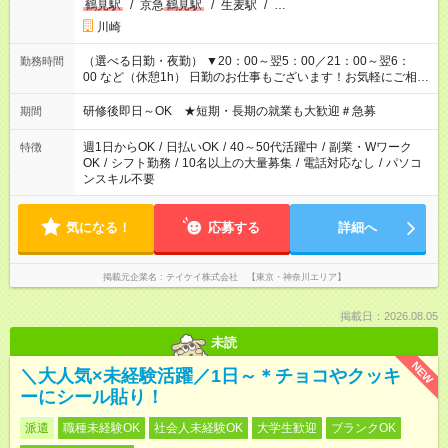
鶴見駅
/
京急
鶴見駅
/
生麦駅
/
…
川崎
（選べる日勤・夜勤） ▼20：00～翌5：00／21：00～翌6：
勤務時間
00 など（休憩1h） 日勤のお仕事もございます！お気軽にご相談
ください！
研修後即日～OK ★短期・長期の就業も大歓迎＃急募
期間
週1日からOK
/
日払いOK
/
40～50代活躍中
/
副業・Wワーク
特徴
OK
/
シフト勤務
/
10名以上の大量募集
/
電話対応なし
/
パソコ
ンスキル不要
気になる！
応募する
詳細へ
掲載元企業名
テイケイ株式会社 【東京・神奈川エリア】
掲載日：2026.08.05
未読
NEW
＼大人気×未経験活躍／1日～＊チョコやクッキ
ーにシール貼り！
派遣
職種未経験OK
社会人未経験OK
大学生歓迎
ブランクOK