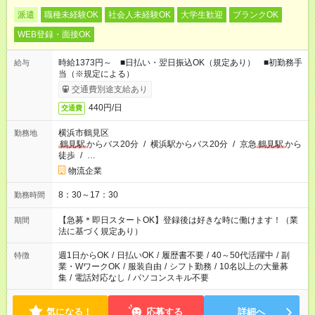
派遣
職種未経験OK
社会人未経験OK
大学生歓迎
ブランクOK
WEB登録・面接OK
時給1373円～ ■日払い・翌日振込OK（規定あり） ■初勤務手
給与
当（※規定による）
交通費別途支給あり
440円/日
交通費
横浜市鶴見区
勤務地
鶴見駅
からバス20分
/
横浜駅からバス20分
/
京急
鶴見駅
から
徒歩
/
…
物流企業
8：30～17：30
勤務時間
【急募＊即日スタートOK】登録後は好きな時に働けます！（業
期間
法に基づく規定あり）
週1日からOK
/
日払いOK
/
履歴書不要
/
40～50代活躍中
/
副
特徴
業・WワークOK
/
服装自由
/
シフト勤務
/
10名以上の大量募
集
/
電話対応なし
/
パソコンスキル不要
気になる！
応募する
詳細へ