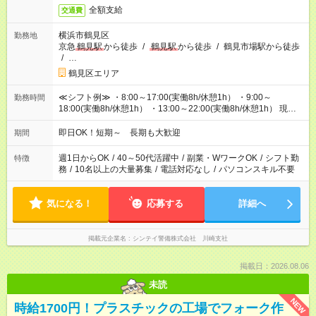
全額支給
交通費
横浜市鶴見区
勤務地
京急
鶴見駅
から徒歩
/
鶴見駅
から徒歩
/
鶴見市場駅から徒歩
/
…
鶴見区エリア
≪シフト例≫ ・8:00～17:00(実働8h/休憩1h） ・9:00～
勤務時間
18:00(実働8h/休憩1h） ・13:00～22:00(実働8h/休憩1h） 現場
によって勤務開始時間は異なります！ 休憩1時間あり
即日OK！短期～ 長期も大歓迎
期間
週1日からOK
/
40～50代活躍中
/
副業・WワークOK
/
シフト勤
特徴
務
/
10名以上の大量募集
/
電話対応なし
/
パソコンスキル不要
気になる！
応募する
詳細へ
掲載元企業名
シンテイ警備株式会社 川崎支社
掲載日：2026.08.06
未読
NEW
時給1700円！プラスチックの工場でフォーク作