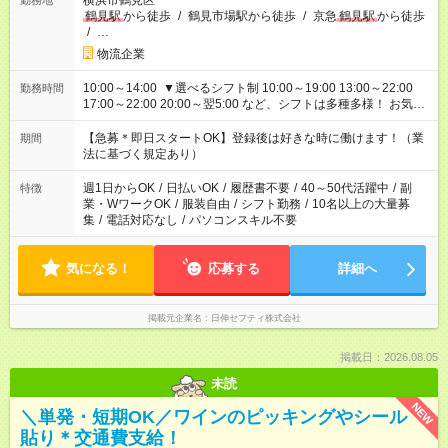
横浜市鶴見区
勤務地
鶴見駅
から徒歩
/
鶴見市場駅から徒歩
/
京急
鶴見駅
から徒歩
/
…
物流企業
10:00～14:00 ▼選べるシフト制 10:00～19:00 13:00～22:00
勤務時間
17:00～22:00 20:00～翌5:00 など、シフトは多種多様！ お気軽
にご相談ください！
【急募＊即日スタートOK】登録後は好きな時に働けます！（業
期間
法に基づく規定あり）
週1日からOK
/
日払いOK
/
履歴書不要
/
40～50代活躍中
/
副
特徴
業・WワークOK
/
服装自由
/
シフト勤務
/
10名以上の大量募
集
/
電話対応なし
/
パソコンスキル不要
気になる！
応募する
詳細へ
掲載元企業名
日伸セフティ株式会社
掲載日：2026.08.05
未読
NEW
＼単発・短期OK／ワインのピッキングやシール
貼り＊交通費支給！