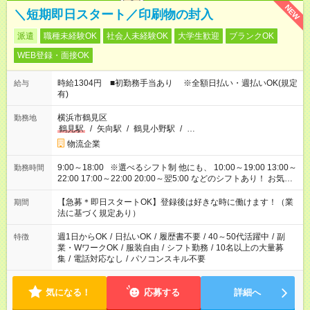
NEW
＼短期即日スタート／印刷物の封入
派遣
職種未経験OK
社会人未経験OK
大学生歓迎
ブランクOK
WEB登録・面接OK
時給1304円 ■初勤務手当あり ※全額日払い・週払いOK(規定
給与
有)
横浜市鶴見区
勤務地
鶴見駅
/
矢向駅
/
鶴見小野駅
/
…
物流企業
9:00～18:00 ※選べるシフト制 他にも、 10:00～19:00 13:00～
勤務時間
22:00 17:00～22:00 20:00～翌5:00 などのシフトあり！ お気軽
にご相談ください！
【急募＊即日スタートOK】登録後は好きな時に働けます！（業
期間
法に基づく規定あり）
週1日からOK
/
日払いOK
/
履歴書不要
/
40～50代活躍中
/
副
特徴
業・WワークOK
/
服装自由
/
シフト勤務
/
10名以上の大量募
集
/
電話対応なし
/
パソコンスキル不要
気になる！
応募する
詳細へ