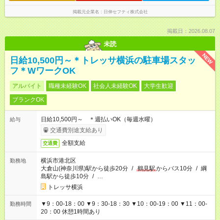
掲載元企業名
日伸セフティ株式会社
掲載日：2026.08.07
未読
NEW
日給10,500円～＊トレッサ横浜の駐車場スタッ
フ＊WワークOK
アルバイト
職種未経験OK
社会人未経験OK
大学生歓迎
ブランクOK
日給10,500円～ ＊週払いOK（毎週水曜）
給与
交通費別途支給あり
全額支給
交通費
横浜市港北区
勤務地
大倉山(神奈川県)駅から徒歩20分
/
鶴見駅
からバス10分
/
綱
島駅から徒歩10分
/
…
トレッサ横浜
▼9：00-18：00 ▼9：30-18：30 ▼10：00-19：00 ▼11：00-
勤務時間
20：00 休憩1時間あり