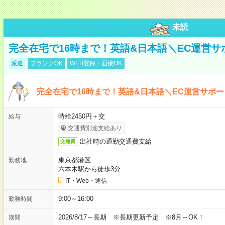
未読
完全在宅で16時まで！英語&日本語＼EC運営サ
派遣
ブランクOK
WEB登録・面接OK
完全在宅で16時まで！英語&日本語＼EC運営サポー
時給2450円＋交
給与
交通費別途支給あり
出社時の通勤交通費支給
交通費
東京都港区
勤務地
六本木駅から徒歩3分
IT・Web・通信
9:00～16:00
勤務時間
2026/8/17～長期 ※長期更新予定 ※8月～OK！
期間