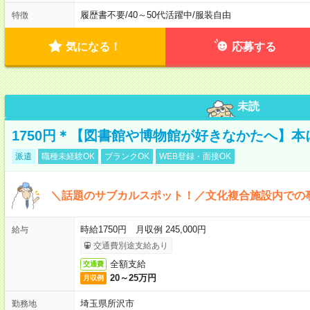
履歴書不要
/
40～50代活躍中
/
服装自由
特徴
気になる！
応募する
未読
1750円＊【図書館や博物館が好きなかたへ】
派遣
職種未経験OK
ブランクOK
WEB登録・面接OK
＼話題のサブカルスポット！／文化複合施設内での
時給1750円 月収例 245,000円
給与
交通費別途支給あり
全額支給
交通費
20～25万円
月収例
埼玉県所沢市
勤務地