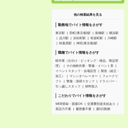
他の検索結果を見る
勤務地でバイト情報をさがす
東京駅
田町(東京都)駅
新橋駅
横浜駅
品川駅
浜松町駅
有楽町駅
川崎駅
秋葉原駅
神田(東京都)駅
職種でバイト情報をさがす
軽作業（仕分け・ピッキング・検品、商品管
理）
その他軽作業・警備・イベント系
イベントスタッフ・会場設営
製造（組立・
加工）
マシンオペレーター
フォークリ
フト
警備・清掃スタッフ
ドライバー・
引っ越しスタッフ
材料投入
こだわりでバイト情報をさがす
WEB登録・面接OK
交通費別途支給あり
英語力不要
履歴書不要
週5日勤務