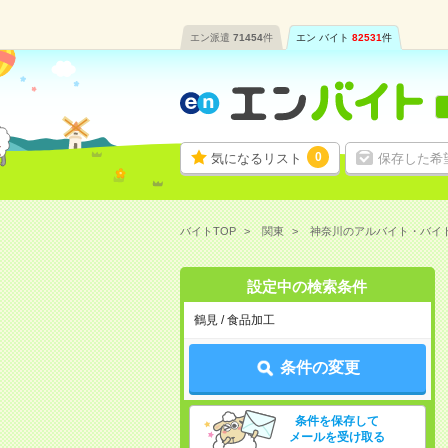
エン派遣
71454
件
エン バイト
82531
件
0
気になるリスト
保存した希
バイトTOP
関東
神奈川のアルバイト・バイ
設定中の検索条件
鶴見 / 食品加工
条件の変更
条件を保存して
メールを受け取る