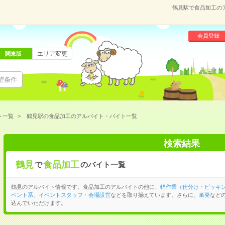
鶴見駅で食品加工の
会員登録
エリア変更
関東版
望条件
ト一覧
鶴見駅の食品加工のアルバイト・バイト一覧
検索結果
鶴見
食品加工
で
のバイト一覧
鶴見のアルバイト情報です。食品加工のアルバイトの他に、
軽作業（仕分け・ピッキ
ベント系
、
イベントスタッフ・会場設営
などを取り揃えています。さらに、
単発
など
込んでいただけます。