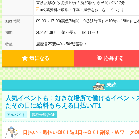
東所沢駅から徒歩10分
/
所沢駅から民間バス12分
■文芸資料の収集・保存・展示をおこなっています
09:00～17:00(実働7時間 休憩1時間) ※10時～18時も
勤務時間
2026年09月上旬～長期 ※9月～！
期間
履歴書不要
/
40～50代活躍中
特徴
気になる！
応募する
未読
人気イベントも！好きな場所で働けるイベント
たその日に給料もらえる日払い/T1
アルバイト
職種未経験OK
日払い・週払いOK！週1日～OK！副業・WワークO