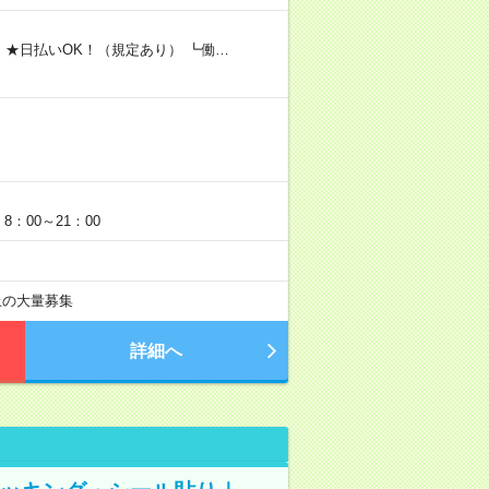
 ★日払いOK！（規定あり） ┗働…
：00～21：00
以上の大量募集
詳細へ