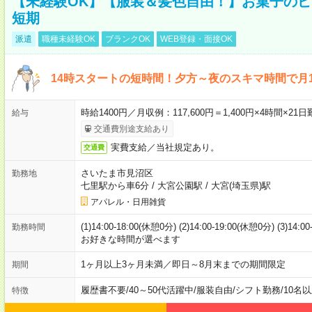
【未経験OK】【服装＆髪色自由！】お菓子の
短期
派遣
職種未経験OK
ブランクOK
WEB登録・面接OK
14時スタートの短時間！夕方～夜のスキマ時間で月1
時給1400円／月収例：117,600円＝1,400円×4時間×
給与
交通費別途支給あり
実費支給／当社規定あり。
交通費
さいたま市見沼区
勤務地
七里駅から車6分
/
大宮公園駅
/
大宮(埼玉県)駅
アパレル・日用雑貨
(1)14:00-18:00(休憩0分) (2)14:00-19:00(休憩0分) (3)14:
勤務時間
お好きな時間が選べます
1ヶ月以上3ヶ月未満／即日～8月末までの期間限定
期間
履歴書不要
/
40～50代活躍中
/
服装自由
/
シフト勤務
/
10名
特徴