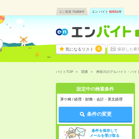
エン派遣
71454
件
エン バイト
82531
件
0
気になるリスト
保存した希
バイトTOP
関東
神奈川のアルバイト・バイ
設定中の検索条件
茅ケ崎 / 経理・財務・会計・英文経理
条件の変更
条件を保存して
メールを受け取る