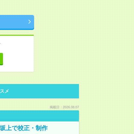
。
て
スメ
掲載日：2026.08.07
野坂上で校正・制作