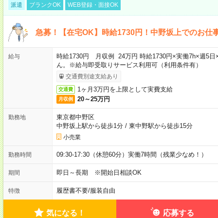
派遣
ブランクOK
WEB登録・面接OK
急募！【在宅OK】時給1730円！中野坂上でのお仕
時給1730円 月収例 24万円 時給1730円×実働7h×
給与
ん。※給与即受取りサービス利用可（利用条件有）
交通費別途支給あり
1ヶ月3万円を上限として実費支給
交通費
20～25万円
月収例
東京都中野区
勤務地
中野坂上駅から徒歩1分
/
東中野駅から徒歩15分
小売業
09:30-17:30（休憩60分）実働7時間（残業少なめ！）
勤務時間
即日～長期 ※開始日相談OK
期間
履歴書不要
/
服装自由
特徴
気になる！
応募する