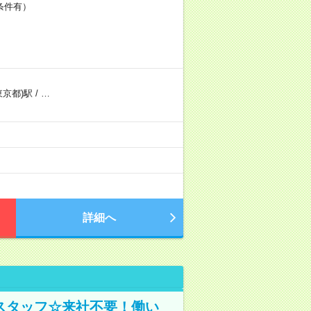
条件有）
東京都)駅
/
…
）
詳細へ
スタッフ☆来社不要！働い