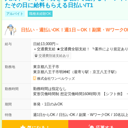
たその日に給料もらえる日払い/T1
アルバイト
職種未経験OK
日払い・週払いOK！週1日～OK！副業・WワークO
日給13,000円～
給与
＋交通費支給 ★交通費全額支給！ ┗案件により規定あり
交通費別途支給あり
東京都八王子市
勤務地
東京都八王子市明神町（最寄り駅：京王八王子駅）
株式会社ワンベルウッズ
勤務時間は指定なし
勤務時間
変形労働時間制 想定労働時間160時間/月 【シフト例】 ・8
単発・1日のみOK
期間
週1日からOK / 日払いOK / 副業・WワークOK / 10名
特徴
気になる！
応募する