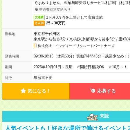
ではありません。※給与即受取りサービス利用可（利用
交通費別途支給あり
1ヶ月3万円を上限として実費支給
交通費
25～30万円
月収例
東京都千代田区
勤務地
東京駅から徒歩3分
/
京橋(東京都)駅から徒歩5分
/
宝町(
株式会社 インディードリクルートパートナーズ
09:30-18:15（休憩60分）実働7時間45分（残業少なめ！
勤務時間
2026年10月01日～長期 ※開始日相談OK ※10月～！
期間
履歴書不要
特徴
気になる！
応募する
未読
人気イベントも！好きな場所で働けるイベント