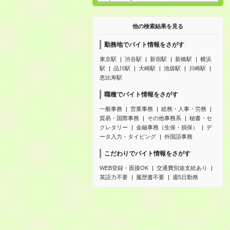
他の検索結果を見る
勤務地でバイト情報をさがす
東京駅
渋谷駅
新宿駅
新橋駅
横浜
駅
品川駅
大崎駅
池袋駅
川崎駅
恵比寿駅
職種でバイト情報をさがす
一般事務
営業事務
総務・人事・労務
貿易・国際事務
その他事務系
秘書・セ
クレタリー
金融事務（生保・損保）
デ
ータ入力・タイピング
外国語事務
こだわりでバイト情報をさがす
WEB登録・面接OK
交通費別途支給あり
英語力不要
履歴書不要
週5日勤務