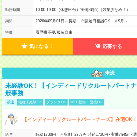
10:00-19:00（休憩60分）実働8時間（残業少なめ！）
勤務時間
2026年09月01日～長期 ※開始日相談OK ※9月～！
期間
履歴書不要
/
服装自由
特徴
気になる！
応募する
未読
未経験OK！【インディードリクルートパートナ
般事務
派遣
職種未経験OK
ブランクOK
WEB登録・面接OK
【インディードリクルートパートナーズ】在宅OK
時給1730円 月収例 27万円 時給1730円×実働7h45m
給与