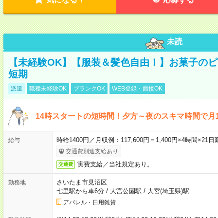
未読
【未経験OK】【服装＆髪色自由！】お菓子の
短期
派遣
職種未経験OK
ブランクOK
WEB登録・面接OK
14時スタートの短時間！夕方～夜のスキマ時間で月1
時給1400円／月収例：117,600円＝1,400円×4時間×
給与
交通費別途支給あり
実費支給／当社規定あり。
交通費
さいたま市見沼区
勤務地
七里駅から車6分
/
大宮公園駅
/
大宮(埼玉県)駅
アパレル・日用雑貨