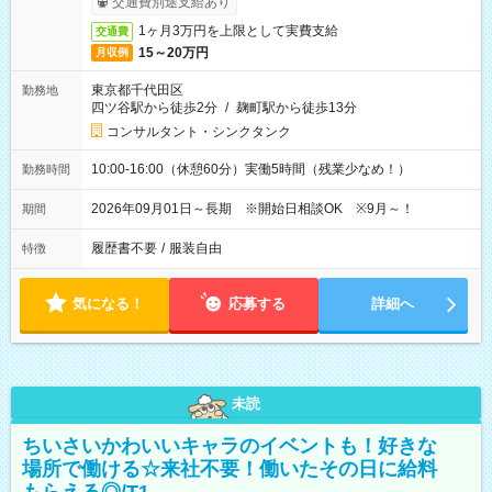
交通費別途支給あり
1ヶ月3万円を上限として実費支給
交通費
15～20万円
月収例
東京都千代田区
勤務地
四ツ谷駅から徒歩2分
/
麹町駅から徒歩13分
コンサルタント・シンクタンク
10:00-16:00（休憩60分）実働5時間（残業少なめ！）
勤務時間
2026年09月01日～長期 ※開始日相談OK ※9月～！
期間
履歴書不要
/
服装自由
特徴
気になる！
応募する
詳細へ
未読
ちいさいかわいいキャラのイベントも！好きな
場所で働ける☆来社不要！働いたその日に給料