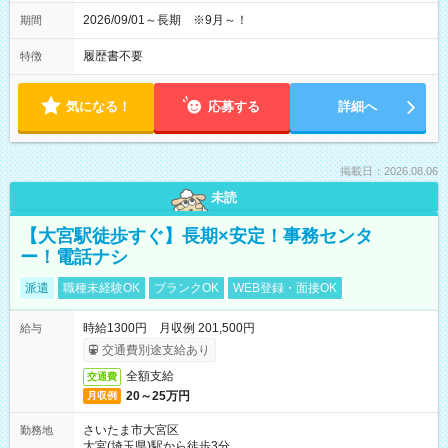
2026/09/01～長期 ※9月～！
期間
履歴書不要
特徴
気になる！
応募する
詳細へ
掲載日：2026.08.06
未読
【大宮駅徒歩すぐ】長期×安定！事務センタ
ー！電話ナシ
派遣
職種未経験OK
ブランクOK
WEB登録・面接OK
時給1300円 月収例 201,500円
給与
交通費別途支給あり
全額支給
交通費
20～25万円
月収例
さいたま市大宮区
勤務地
大宮(埼玉県)駅から徒歩3分