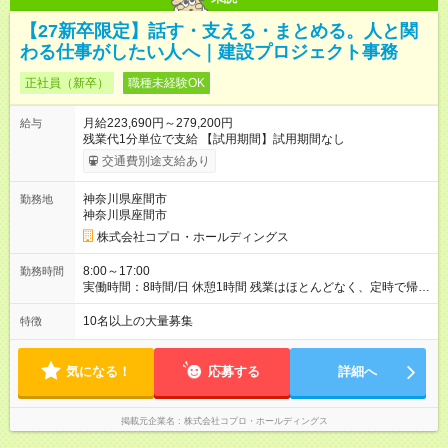
【27新卒限定】話す・支える・まとめる。人と関
わる仕事がしたい人へ｜建設プロジェクト事務
正社員（新卒）
職種未経験OK
月給223,690円～279,200円
給与
残業代1分単位で支給 【試用期間】試用期間なし
交通費別途支給あり
神奈川県座間市
勤務地
神奈川県座間市
株式会社コプロ・ホールディングス
8:00～17:00
勤務時間
実働時間：8時間/日 休憩1時間 残業はほとんどなく、定時で帰れ
る日が多い働き方です。 毎日の業務は進捗管理や事務が中心な
ので、 「今日やるべき仕事」が終われば、自然と区切りをつけ
10名以上の大量募集
特徴
やすいのが特長。 突発的な対応も少なく、無理をさせない働き
方を大切にしています。
気になる！
応募する
詳細へ
掲載元企業名
株式会社コプロ・ホールディングス