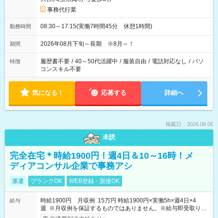
事務代行業
08:30～17:15(実働7時間45分 休憩1時間)
勤務時間
2026年08月下旬～長期 ※8月～！
期間
履歴書不要
/
40～50代活躍中
/
服装自由
/
電話対応なし
/
パソ
特徴
コンスキル不要
気になる！
応募する
詳細へ
掲載日：2026.08.06
未読
完全在宅＊時給1900円！週4日＆10～16時！メ
ディアコンサル企業で事務アシ
派遣
ブランクOK
WEB登録・面接OK
時給1900円 月収例 15万円 時給1900円×実働5h×週4日×4
給与
週 ※月収例を保証するものではありません。※給与即受取りサ
ービス利用可（利用条件有）