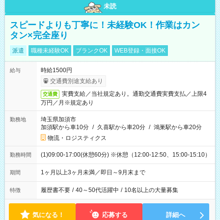
未読
スピードよりも丁寧に！未経験OK！作業はカン
タン×完全座り
派遣
職種未経験OK
ブランクOK
WEB登録・面接OK
時給1500円
給与
交通費別途支給あり
実費支給／当社規定あり。通勤交通費実費支払／上限4
交通費
万円／月※規定あり
埼玉県加須市
勤務地
加須駅から車10分
/
久喜駅から車20分
/
鴻巣駅から車20分
物流・ロジスティクス
(1)09:00-17:00(休憩60分) ※休憩（12:00-12:50、15:00-15:10）
勤務時間
1ヶ月以上3ヶ月未満／即日～9月末まで
期間
履歴書不要
/
40～50代活躍中
/
10名以上の大量募集
特徴
気になる！
応募する
詳細へ