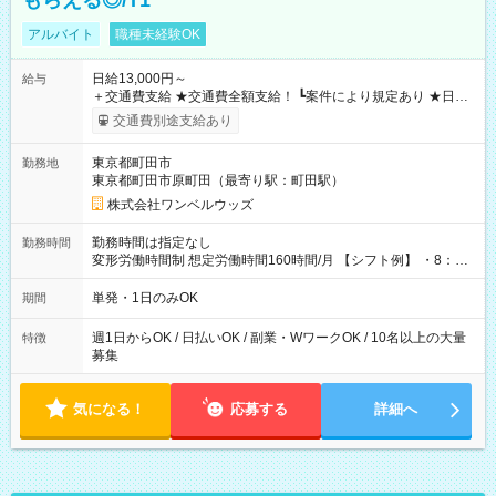
もらえる◎/T1
アルバイト
職種未経験OK
日給13,000円～
給与
＋交通費支給 ★交通費全額支給！ ┗案件により規定あり ★日払
いOK！（規定あり） ┗働いたその日に現金GET♪ お仕事後はコ
交通費別途支給あり
ンビニATMから 日払い分を引き落とせます！ 【試用期間】試
用期間なし
東京都町田市
勤務地
東京都町田市原町田（最寄り駅：町田駅）
株式会社ワンベルウッズ
勤務時間は指定なし
勤務時間
変形労働時間制 想定労働時間160時間/月 【シフト例】 ・8：00
～21：00
単発・1日のみOK
期間
週1日からOK / 日払いOK / 副業・WワークOK / 10名以上の大量
特徴
募集
気になる！
応募する
詳細へ