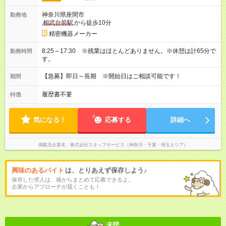
神奈川県座間市
勤務地
相武台前駅
から徒歩10分
精密機器メーカー
8:25～17:30 ※残業はほとんどありません。※休憩は計65分で
勤務時間
す。
【急募】即日～長期 ※開始日はご相談可能です！
期間
履歴書不要
特徴
気になる！
応募する
詳細へ
掲載元企業名
株式会社スタッフサービス（神奈川・千葉・埼玉エリア）
興味のあるバイト
は、とりあえず保存しよう♪
保存した求人は、後からまとめて応募できるよ。
企業からアプローチが届くことも！
未読