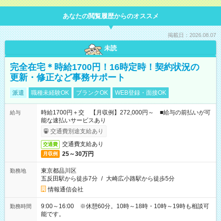
あなたの閲覧履歴からのオススメ
掲載日：2026.08.07
未読
完全在宅＊時給1700円！16時定時！契約状況の
更新・修正など事務サポート
派遣
職種未経験OK
ブランクOK
WEB登録・面接OK
時給1700円＋交 【月収例】272,000円～ ■給与の前払いが可
給与
能な速払いサービスあり
交通費別途支給あり
交通費支給あり
交通費
25～30万円
月収例
東京都品川区
勤務地
五反田駅から徒歩7分
/
大崎広小路駅から徒歩5分
情報通信会社
9:00～16:00 ※休憩60分。10時～18時・10時～19時も相談可
勤務時間
能です。