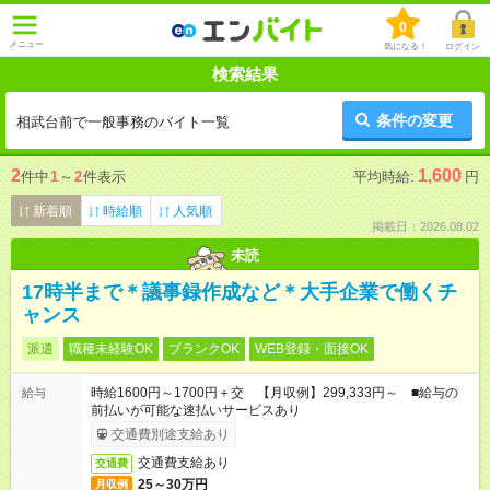
0
メニュー
気になる！
ログイン
検索結果
条件の変更
相武台前で一般事務のバイト一覧
2
1,600
件中
1
～
2
件表示
平均時給:
円
新着順
時給順
人気順
掲載日：2026.08.02
未読
17時半まで＊議事録作成など＊大手企業で働くチ
ャンス
派遣
職種未経験OK
ブランクOK
WEB登録・面接OK
時給1600円～1700円＋交 【月収例】299,333円～ ■給与の
給与
前払いが可能な速払いサービスあり
交通費別途支給あり
交通費支給あり
交通費
25～30万円
月収例