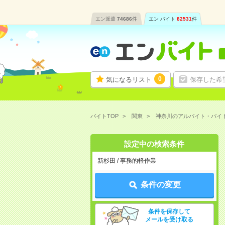
エン派遣
74686
件
エン バイト
82531
件
0
気になるリスト
保存した希
バイトTOP
関東
神奈川のアルバイト・バイ
設定中の検索条件
新杉田 / 事務的軽作業
条件の変更
条件を保存して
メールを受け取る