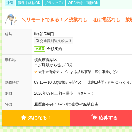
派遣
職種未経験OK
ブランクOK
WEB登録・面接OK
＼リモートできる！／残業なし！ほぼ電話なし！放
時給1530円
給与
交通費別途支給あり
全額支給
交通費
横浜市青葉区
勤務地
市が尾駅から徒歩10分
大手☆有線テレビによる放送事業・広告事業など♪
09:15～18:00(実働7時間45分 休憩1時間) ※朝ゆっく
勤務時間
2026年09月上旬～長期 ※9月～！
期間
履歴書不要
/
40～50代活躍中
/
服装自由
特徴
気になる！
応募する