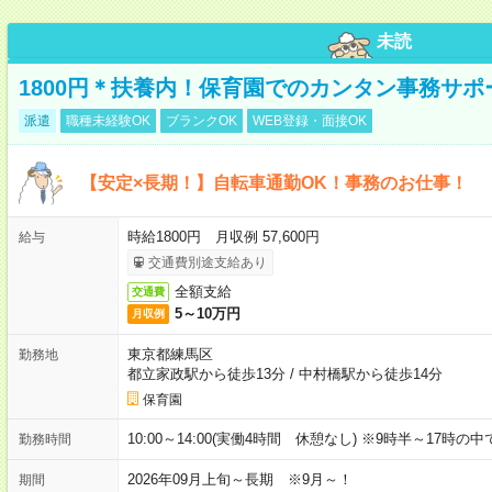
未読
1800円＊扶養内！保育園でのカンタン事務サ
派遣
職種未経験OK
ブランクOK
WEB登録・面接OK
【安定×長期！】自転車通勤OK！事務のお仕事！
時給1800円 月収例 57,600円
給与
交通費別途支給あり
全額支給
交通費
5～10万円
月収例
東京都練馬区
勤務地
都立家政駅から徒歩13分
/
中村橋駅から徒歩14分
保育園
10:00～14:00(実働4時間 休憩なし) ※9時半～17時
勤務時間
2026年09月上旬～長期 ※9月～！
期間