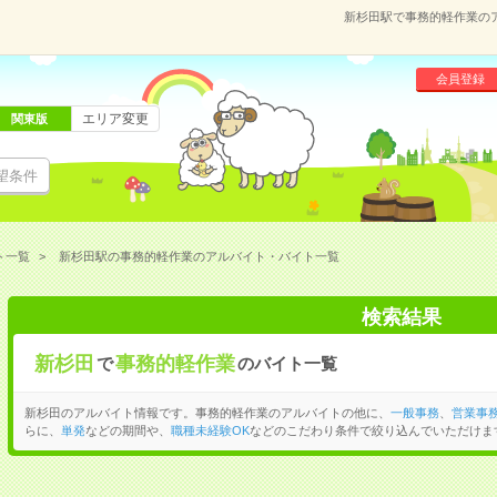
新杉田駅で事務的軽作業の
会員登録
エリア変更
関東版
望条件
ト一覧
新杉田駅の事務的軽作業のアルバイト・バイト一覧
検索結果
新杉田
事務的軽作業
で
のバイト一覧
新杉田のアルバイト情報です。事務的軽作業のアルバイトの他に、
一般事務
、
営業事
らに、
単発
などの期間や、
職種未経験OK
などのこだわり条件で絞り込んでいただけま