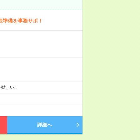
映準備を事務サポ！
りが嬉しい！
詳細へ