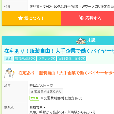
履歴書不要
/
40～50代活躍中
/
副業・WワークOK
/
服装自由
特徴
気になる！
応募する
未読
在宅あり！服装自由！大手企業で働くバイヤー
派遣
職種未経験OK
ブランクOK
WEB登録・面接OK
在宅あり！服装自由！大手企業で働くバイヤーサポ
時給1700円＋交
給与
交通費別途支給あり
※交通費別途(弊社規定あり)
交通費
川崎市幸区
勤務地
京急川崎駅から徒歩5分
/
川崎駅から徒歩7分