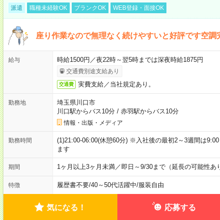
派遣
職種未経験OK
ブランクOK
WEB登録・面接OK
座り作業なので無理なく続けやすいと好評です空調
時給1500円／夜22時～翌5時までは深夜時給1875円
給与
交通費別途支給あり
実費支給／当社規定あり。
交通費
埼玉県川口市
勤務地
川口駅からバス10分
/
赤羽駅からバス10分
情報・出版・メディア
(1)21:00-06:00(休憩60分) ※入社後の最初2～3週間は
勤務時間
ます
1ヶ月以上3ヶ月未満／即日～9/30まで（延長の可能性あ
期間
履歴書不要
/
40～50代活躍中
/
服装自由
特徴
気になる！
応募する