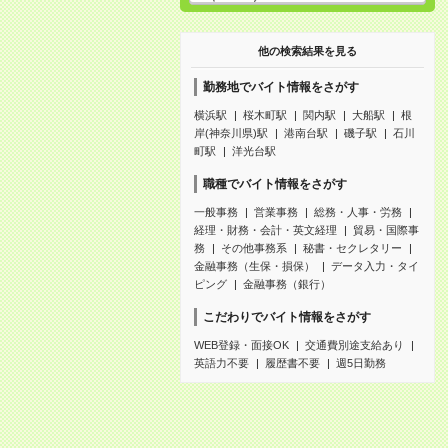
他の検索結果を見る
勤務地でバイト情報をさがす
横浜駅
桜木町駅
関内駅
大船駅
根
岸(神奈川県)駅
港南台駅
磯子駅
石川
町駅
洋光台駅
職種でバイト情報をさがす
一般事務
営業事務
総務・人事・労務
経理・財務・会計・英文経理
貿易・国際事
務
その他事務系
秘書・セクレタリー
金融事務（生保・損保）
データ入力・タイ
ピング
金融事務（銀行）
こだわりでバイト情報をさがす
WEB登録・面接OK
交通費別途支給あり
英語力不要
履歴書不要
週5日勤務