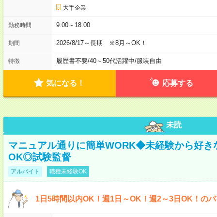
大手企業
9:00～18:00
勤務時間
2026/8/17～長期 ※8月～OK！
期間
履歴書不要
/
40～50代活躍中
/
服装自由
特徴
気になる！
応募する
未読
マニュアル通りに簡単WORK◆未経験から好き
OK◎試験監督
アルバイト
職種未経験OK
1日5時間以内OK！週1日～OK！週2～3日OK！の