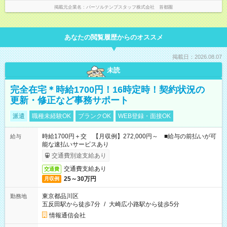
掲載元企業名
パーソルテンプスタッフ株式会社 首都圏
あなたの閲覧履歴からのオススメ
掲載日：2026.08.07
未読
完全在宅＊時給1700円！16時定時！契約状況の
更新・修正など事務サポート
派遣
職種未経験OK
ブランクOK
WEB登録・面接OK
時給1700円＋交 【月収例】272,000円～ ■給与の前払いが可
給与
能な速払いサービスあり
交通費別途支給あり
交通費支給あり
交通費
25～30万円
月収例
東京都品川区
勤務地
五反田駅から徒歩7分
/
大崎広小路駅から徒歩5分
情報通信会社