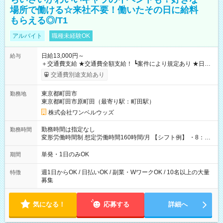
場所で働ける☆来社不要！働いたその日に給料
もらえる◎/T1
アルバイト
職種未経験OK
日給13,000円～
給与
＋交通費支給 ★交通費全額支給！ ┗案件により規定あり ★日払
いOK！（規定あり） ┗働いたその日に現金GET♪ お仕事後はコ
交通費別途支給あり
ンビニATMから 日払い分を引き落とせます！ 【試用期間】試
用期間なし
東京都町田市
勤務地
東京都町田市原町田（最寄り駅：町田駅）
株式会社ワンベルウッズ
勤務時間は指定なし
勤務時間
変形労働時間制 想定労働時間160時間/月 【シフト例】 ・8：00
～21：00
単発・1日のみOK
期間
週1日からOK / 日払いOK / 副業・WワークOK / 10名以上の大量
特徴
募集
気になる！
応募する
詳細へ