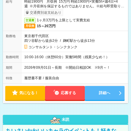
時給1900円 月収例 15万円 時給1900円×実働5h×週4日×4
給与
週 ※月収例を保証するものではありません。※給与即受取りサ
ービス利用可（利用条件有）
交通費別途支給あり
1ヶ月3万円を上限として実費支給
交通費
15～20万円
月収例
東京都千代田区
勤務地
四ツ谷駅から徒歩2分
/
麹町駅から徒歩13分
コンサルタント・シンクタンク
10:00-16:00（休憩60分）実働5時間（残業少なめ！）
勤務時間
2026年09月01日～長期 ※開始日相談OK ※9月～！
期間
履歴書不要
/
服装自由
特徴
気になる！
応募する
詳細へ
未読
ちいさいかわいいキャラのイベントも！好きな