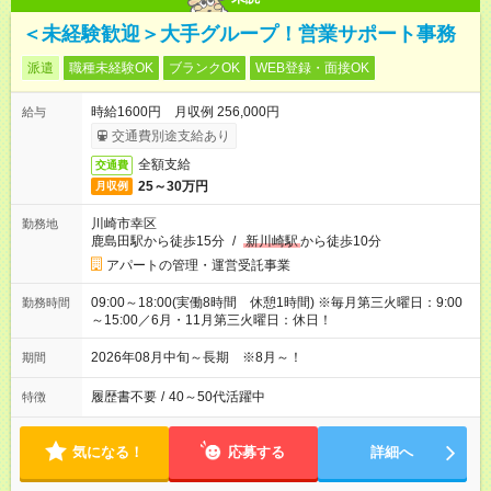
＜未経験歓迎＞大手グループ！営業サポート事務
派遣
職種未経験OK
ブランクOK
WEB登録・面接OK
時給1600円 月収例 256,000円
給与
交通費別途支給あり
全額支給
交通費
25～30万円
月収例
川崎市幸区
勤務地
鹿島田駅から徒歩15分
/
新川崎駅
から徒歩10分
アパートの管理・運営受託事業
09:00～18:00(実働8時間 休憩1時間) ※毎月第三火曜日：9:00
勤務時間
～15:00／6月・11月第三火曜日：休日！
2026年08月中旬～長期 ※8月～！
期間
履歴書不要
/
40～50代活躍中
特徴
気になる！
応募する
詳細へ