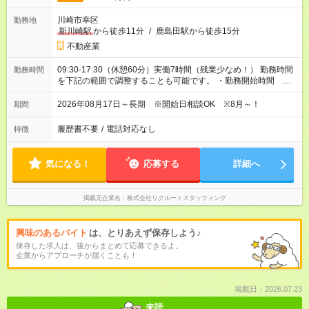
川崎市幸区
勤務地
新川崎駅
から徒歩11分
/
鹿島田駅から徒歩15分
不動産業
09:30-17:30（休憩60分）実働7時間（残業少なめ！） 勤務時間
勤務時間
を下記の範囲で調整することも可能です。 ・勤務開始時間
09:00～09:30 ・勤務終了時間 17:30～18:00 ・実働 07:00～
08:00
2026年08月17日～長期 ※開始日相談OK ※8月～！
期間
履歴書不要
/
電話対応なし
特徴
気になる！
応募する
詳細へ
掲載元企業名
株式会社リクルートスタッフィング
興味のあるバイト
は、とりあえず保存しよう♪
保存した求人は、後からまとめて応募できるよ。
企業からアプローチが届くことも！
掲載日：2026.07.23
未読