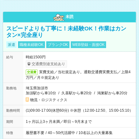
未読
スピードよりも丁寧に！未経験OK！作業はカン
タン×完全座り
派遣
職種未経験OK
ブランクOK
WEB登録・面接OK
時給1500円
給与
交通費別途支給あり
実費支給／当社規定あり。通勤交通費実費支払／上限4
交通費
万円／月※規定あり
埼玉県加須市
勤務地
加須駅から車10分
/
久喜駅から車20分
/
鴻巣駅から車20分
物流・ロジスティクス
(1)09:00-17:00(休憩60分) ※休憩（12:00-12:50、15:00-15:10）
勤務時間
1ヶ月以上3ヶ月未満／即日～9月末まで
期間
履歴書不要
/
40～50代活躍中
/
10名以上の大量募集
特徴