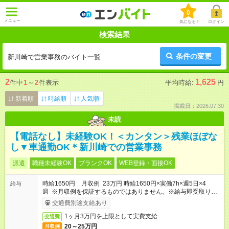
0
メニュー
気になる！
ログイン
検索結果
条件の変更
新川崎で営業事務のバイト一覧
2
1,625
件中
1
～
2
件表示
平均時給:
円
新着順
時給順
人気順
掲載日：2026.07.30
未読
【電話なし】未経験OK！＜カンタン＞残業ほぼな
し▼車通勤OK＊新川崎での営業事務
派遣
職種未経験OK
ブランクOK
WEB登録・面接OK
時給1650円 月収例 23万円 時給1650円×実働7h×週5日×4
給与
週 ※月収例を保証するものではありません。※給与即受取りサ
ービス利用可（利用条件有）
交通費別途支給あり
1ヶ月3万円を上限として実費支給
交通費
20～25万円
月収例