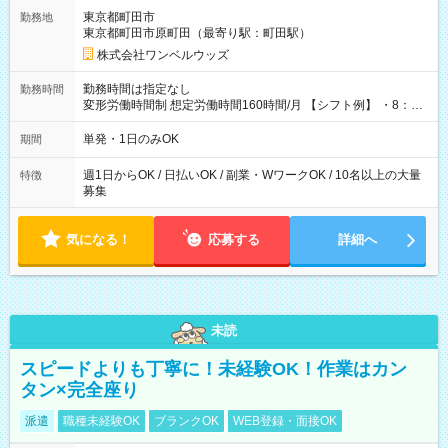
用期間なし
東京都町田市
勤務地
東京都町田市原町田（最寄り駅：町田駅）
株式会社ワンベルウッズ
勤務時間は指定なし
勤務時間
変形労働時間制 想定労働時間160時間/月 【シフト例】 ・8：00
～21：00
単発・1日のみOK
期間
週1日からOK / 日払いOK / 副業・WワークOK / 10名以上の大量
特徴
募集
気になる！
応募する
詳細へ
未読
スピードよりも丁寧に！未経験OK！作業はカン
タン×完全座り
派遣
職種未経験OK
ブランクOK
WEB登録・面接OK