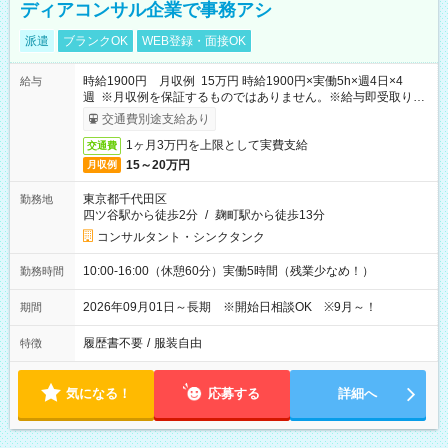
ディアコンサル企業で事務アシ
派遣
ブランクOK
WEB登録・面接OK
時給1900円 月収例 15万円 時給1900円×実働5h×週4日×4
給与
週 ※月収例を保証するものではありません。※給与即受取りサ
ービス利用可（利用条件有）
交通費別途支給あり
1ヶ月3万円を上限として実費支給
交通費
15～20万円
月収例
東京都千代田区
勤務地
四ツ谷駅から徒歩2分
/
麹町駅から徒歩13分
コンサルタント・シンクタンク
10:00-16:00（休憩60分）実働5時間（残業少なめ！）
勤務時間
2026年09月01日～長期 ※開始日相談OK ※9月～！
期間
履歴書不要
/
服装自由
特徴
気になる！
応募する
詳細へ