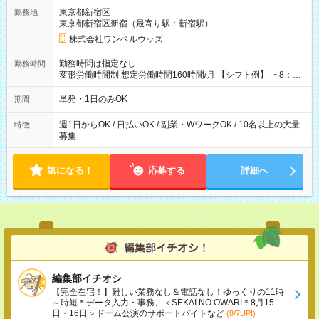
用期間なし
東京都新宿区
勤務地
東京都新宿区新宿（最寄り駅：新宿駅）
株式会社ワンベルウッズ
勤務時間は指定なし
勤務時間
変形労働時間制 想定労働時間160時間/月 【シフト例】 ・8：00
～21：00
単発・1日のみOK
期間
週1日からOK / 日払いOK / 副業・WワークOK / 10名以上の大量
特徴
募集
気になる！
応募する
詳細へ
編集部イチオシ
【完全在宅！】難しい業務なし＆電話なし！ゆっくりの11時
～時短＊データ入力・事務、＜SEKAI NO OWARI＊8月15
日・16日＞ドーム公演のサポートバイトなど
(8/7UP!)