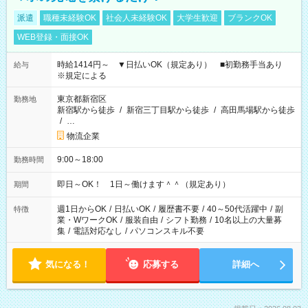
派遣
職種未経験OK
社会人未経験OK
大学生歓迎
ブランクOK
WEB登録・面接OK
時給1414円～ ▼日払いOK（規定あり） ■初勤務手当あり
給与
※規定による
東京都新宿区
勤務地
新宿駅から徒歩
/
新宿三丁目駅から徒歩
/
高田馬場駅から徒歩
/
…
物流企業
9:00～18:00
勤務時間
即日～OK！ 1日～働けます＾＾（規定あり）
期間
週1日からOK
/
日払いOK
/
履歴書不要
/
40～50代活躍中
/
副
特徴
業・WワークOK
/
服装自由
/
シフト勤務
/
10名以上の大量募
集
/
電話対応なし
/
パソコンスキル不要
気になる！
応募する
詳細へ