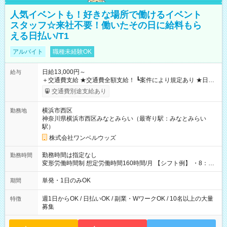
人気イベントも！好きな場所で働けるイベント
スタッフ☆来社不要！働いたその日に給料もら
える日払い/T1
アルバイト
職種未経験OK
日給13,000円～
給与
＋交通費支給 ★交通費全額支給！ ┗案件により規定あり ★日払
いOK！（規定あり） ┗働いたその日に現金GET♪ お仕事後はコ
交通費別途支給あり
ンビニATMから 日払い分を引き落とせます！ 【試用期間】試
用期間なし
横浜市西区
勤務地
神奈川県横浜市西区みなとみらい（最寄り駅：みなとみらい
駅）
株式会社ワンベルウッズ
勤務時間は指定なし
勤務時間
変形労働時間制 想定労働時間160時間/月 【シフト例】 ・8：00
～21：00
単発・1日のみOK
期間
週1日からOK / 日払いOK / 副業・WワークOK / 10名以上の大量
特徴
募集