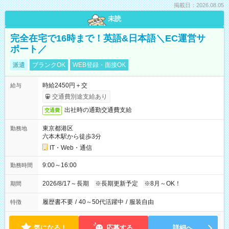
掲載日：2026.08.05
未読
完全在宅で16時まで！英語&日本語＼EC運営サ
ポート／
派遣
ブランクOK
WEB登録・面接OK
時給2450円＋交
給与
交通費別途支給あり
出社時の通勤交通費支給
交通費
東京都港区
勤務地
六本木駅から徒歩3分
IT・Web・通信
9:00～16:00
勤務時間
2026/8/17～長期 ※長期更新予定 ※8月～OK！
期間
履歴書不要
/
40～50代活躍中
/
服装自由
特徴
気になる！
応募する
詳細へ