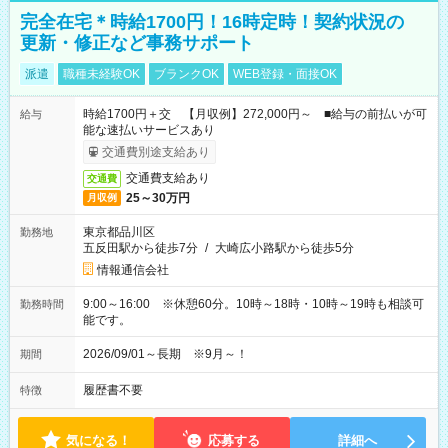
完全在宅＊時給1700円！16時定時！契約状況の
更新・修正など事務サポート
派遣
職種未経験OK
ブランクOK
WEB登録・面接OK
時給1700円＋交 【月収例】272,000円～ ■給与の前払いが可
給与
能な速払いサービスあり
交通費別途支給あり
交通費支給あり
交通費
25～30万円
月収例
東京都品川区
勤務地
五反田駅から徒歩7分
/
大崎広小路駅から徒歩5分
情報通信会社
9:00～16:00 ※休憩60分。10時～18時・10時～19時も相談可
勤務時間
能です。
2026/09/01～長期 ※9月～！
期間
履歴書不要
特徴
気になる！
応募する
詳細へ