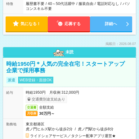
履歴書不要
/
40～50代活躍中
/
服装自由
/
電話対応なし
/
パソ
特徴
コンスキル不要
気になる！
応募する
詳細へ
掲載日：2026.08.07
未読
時給1950円＊人気の完全在宅！スタートアップ
企業で採用事務
派遣
WEB登録・面接OK
時給1950円 月収例 312,000円
給与
交通費別途支給あり
全額支給
交通費
30万円～
月収例
東京都港区
勤務地
虎ノ門ヒルズ駅から徒歩2分
/
虎ノ門駅から徒歩8分
ライドシェアサービス／タクシー配車アプリ運営★