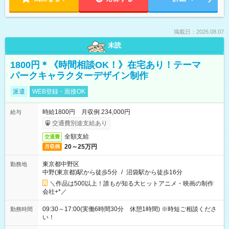
掲載日：2026.08.07
未読
1800円＊《時間相談OK！》在宅あり！テーマ
パークキャラクターデザイン制作
派遣
WEB登録・面接OK
時給1800円 月収例 234,000円
給与
交通費別途支給あり
全額支給
交通費
20～25万円
月収例
東京都中野区
勤務地
中野(東京都)駅から徒歩5分
/
沼袋駅から徒歩16分
＼作品は500以上！誰もが知る大ヒットアニメ・映画の制作
会社+*／
09:30～17:00(実働6時間30分 休憩1時間) ※時短ご相談くださ
勤務時間
い！