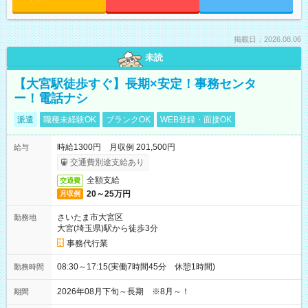
掲載日：2026.08.06
未読
【大宮駅徒歩すぐ】長期×安定！事務センタ
ー！電話ナシ
派遣
職種未経験OK
ブランクOK
WEB登録・面接OK
時給1300円 月収例 201,500円
給与
交通費別途支給あり
全額支給
交通費
20～25万円
月収例
さいたま市大宮区
勤務地
大宮(埼玉県)駅から徒歩3分
事務代行業
08:30～17:15(実働7時間45分 休憩1時間)
勤務時間
2026年08月下旬～長期 ※8月～！
期間