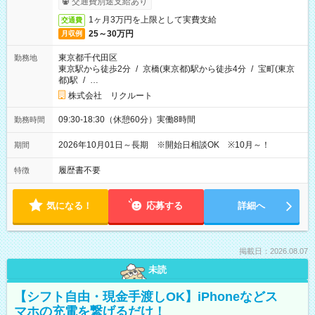
交通費別途支給あり
1ヶ月3万円を上限として実費支給
交通費
25～30万円
月収例
東京都千代田区
勤務地
東京駅から徒歩2分
/
京橋(東京都)駅から徒歩4分
/
宝町(東京
都)駅
/
…
株式会社 リクルート
09:30-18:30（休憩60分）実働8時間
勤務時間
2026年10月01日～長期 ※開始日相談OK ※10月～！
期間
履歴書不要
特徴
気になる！
応募する
詳細へ
掲載日：2026.08.07
未読
【シフト自由・現金手渡しOK】iPhoneなどス
マホの充電を繋げるだけ！