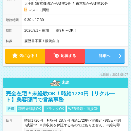
大手町(東京都)駅から徒歩1分
/
東京駅から徒歩10分
マスコミ関連
9:30～17:30
勤務時間
2026/9/1～長期 ※9月～OK！
期間
履歴書不要
/
服装自由
特徴
気になる！
応募する
詳細へ
掲載日：2026.08.07
未読
完全在宅＊未経験OK！時給1720円【リクルー
ト】美容部門で営業事務
派遣
職種未経験OK
ブランクOK
WEB登録・面接OK
時給1720円 月収例 28万円 時給1720円×実働8h×週5日×4週
給与
+残業5h ※月収例を保証するものではありません。※給与即受
取りサービス利用可（利用条件有）