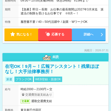
09:00～15:00(実働5時間 休憩1時間) #15時まで
勤務時間
【急募】即日～長期 お仕事の最長期間は2027年3月末迄 派
期間
遣法の制限を受けるお仕事です ※8月～！
履歴書不要
/
40～50代活躍中
/
副業・WワークOK
特徴
気になる！
応募する
詳細へ
掲載日：2026.07.31
未読
在宅OK！9月～！広報アシスタント！残業ほぼ
なし！大手法律事務所！
派遣
ブランクOK
WEB登録・面接OK
時給2000～2100円＋交
給与
交通費別途支給あり
通勤交通費支給
交通費
東京都千代田区
勤務地