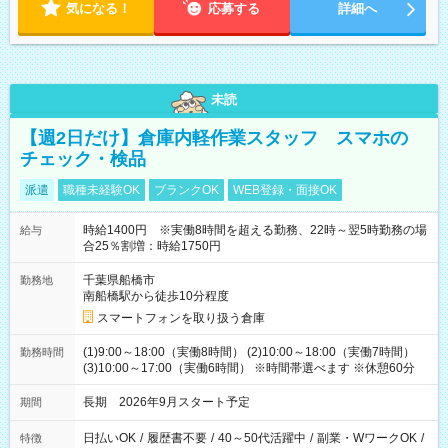
気になる！
応募する
詳細へ
未読
【週2日だけ】倉庫内軽作業スタッフ スマホの
チェック・検品
派遣
職種未経験OK
ブランクOK
WEB登録・面接OK
時給1400円 ※実働8時間を超える勤務、22時～翌5時勤務の場
給与
合25％割増：時給1750円
千葉県船橋市
勤務地
南船橋駅から徒歩10分程度
スマートフォンを取り扱う倉庫
(1)9:00～18:00（実働8時間） (2)10:00～18:00（実働7時間）
勤務時間
(3)10:00～17:00（実働6時間） ※時間帯選べます ※休憩60分
長期 2026年9月スタート予定
期間
日払いOK
/
履歴書不要
/
40～50代活躍中
/
副業・WワークOK
/
特徴