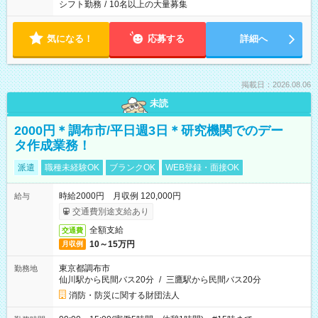
シフト勤務
/
10名以上の大量募集
気になる！
応募する
詳細へ
掲載日：2026.08.06
未読
2000円＊調布市/平日週3日＊研究機関でのデー
タ作成業務！
派遣
職種未経験OK
ブランクOK
WEB登録・面接OK
時給2000円 月収例 120,000円
給与
交通費別途支給あり
全額支給
交通費
10～15万円
月収例
東京都調布市
勤務地
仙川駅から民間バス20分
/
三鷹駅から民間バス20分
消防・防災に関する財団法人