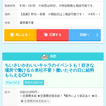
9:30～18:30 ※休憩は60分。※時短勤務も相談可能です。
勤務時間
【急募】即日～長期 ※開始日はご相談可能です！ ※8月～！
期間
履歴書不要
特徴
気になる！
応募する
詳細へ
未読
ちいさいかわいいキャラのイベントも！好きな
場所で働ける☆来社不要！働いたその日に給料
もらえる◎/T1
アルバイト
職種未経験OK
日給13,000円～
給与
＋交通費支給 ★交通費全額支給！ ┗案件により規定あり ★日払
いOK！（規定あり） ┗働いたその日に現金GET♪ お仕事後はコ
交通費別途支給あり
ンビニATMから 日払い分を引き落とせます！ 【試用期間】試