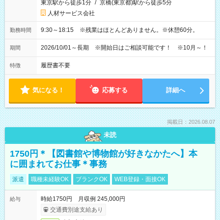
東京駅から徒歩1分
/
京橋(東京都)駅から徒歩5分
人材サービス会社
9:30～18:15 ※残業はほとんどありません。※休憩60分。
勤務時間
2026/10/01～長期 ※開始日はご相談可能です！ ※10月～！
期間
履歴書不要
特徴
気になる！
応募する
詳細へ
掲載日：2026.08.07
未読
1750円＊【図書館や博物館が好きなかたへ】本
に囲まれてお仕事＊事務
派遣
職種未経験OK
ブランクOK
WEB登録・面接OK
時給1750円 月収例 245,000円
給与
交通費別途支給あり