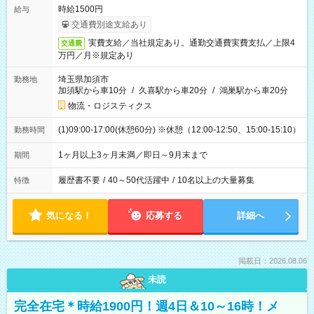
時給1500円
給与
交通費別途支給あり
実費支給／当社規定あり。通勤交通費実費支払／上限4
交通費
万円／月※規定あり
埼玉県加須市
勤務地
加須駅から車10分
/
久喜駅から車20分
/
鴻巣駅から車20分
物流・ロジスティクス
(1)09:00-17:00(休憩60分) ※休憩（12:00-12:50、15:00-15:10）
勤務時間
1ヶ月以上3ヶ月未満／即日～9月末まで
期間
履歴書不要
/
40～50代活躍中
/
10名以上の大量募集
特徴
気になる！
応募する
詳細へ
掲載日：2026.08.06
未読
完全在宅＊時給1900円！週4日＆10～16時！メ