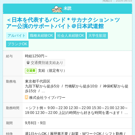
掲載日：2026.08.03
未読
＜日本を代表するバンド＊サカナクション＞ツ
アー公演のサポートバイト＠日本武道館
アルバイト
職種未経験OK
社会人未経験OK
大学生歓迎
ブランクOK
時給1250円～
給与
交通費別途支給あり
支給（規定有り）
交通費
東京都千代田区
勤務地
九段下駅から徒歩5分
/
竹橋駅から徒歩10分
/
神保町駅から徒
歩15分
/
…
株式会社ライブパワー
＜シフト例＞ 9:00～22:30 12:30～22:00 15:30～21:00 12:30～
勤務時間
19:00 12:30～22:00 上記の時間から好きな時間を選べます！ ※
時間は変更となる可能性があります
9月8日・9日
期間
週1日からOK
/
履歴書不要
/
副業・WワークOK
/
シフト勤務
/
特徴