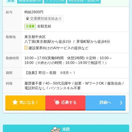
派遣
職種未経験OK
ブランクOK
WEB登録・面接OK
時給2600円
給与
交通費別途支給あり
全額支給
交通費
東京都中央区
勤務地
八丁堀(東京都)駅から徒歩2分
/
茅場町駅から徒歩6分
建設業界向けのAIサービスの提供など
10:00～17:00(実働6時間 休憩1時間) ※定時：10:00～
勤務時間
19:00（※終わりの時間：16:00～19:00で相談可！）
【急募】即日～長期 ※8月～！
期間
履歴書不要
/
40～50代活躍中
/
副業・WワークOK
/
服装自由
/
特徴
電話対応なし
/
パソコンスキル不要
気になる！
応募する
詳細へ
未読