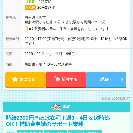
全額支給
交通費
20～25万円
月収例
埼玉県所沢市
勤務地
東所沢駅から徒歩10分
/
所沢駅から民間バス12分
■文芸資料の収集・保存・展示をおこなっています
09:00～17:00(実働7時間 休憩1時間) ※10時～18時もご相談OK
勤務時間
です！
2026年09月上旬～長期 ※9月～！
期間
履歴書不要
/
40～50代活躍中
特徴
気になる！
応募する
詳細へ
掲載日：2026.08.07
未読
時給2600円＊ほぼ在宅！週3～4日＆16時迄
OK！補助金申請のサポート業務