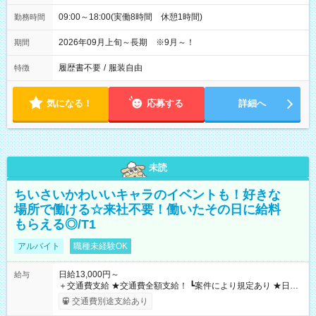
09:00～18:00(実働8時間 休憩1時間)
勤務時間
2026年09月上旬～長期 ※9月～！
期間
履歴書不要
/
服装自由
特徴
気になる！
応募する
詳細へ
未読
ちいさいかわいいキャラのイベントも！好きな
場所で働ける☆来社不要！働いたその日に給料
もらえる◎/T1
アルバイト
職種未経験OK
日給13,000円～
給与
＋交通費支給 ★交通費全額支給！ ┗案件により規定あり ★日払
いOK！（規定あり） ┗働いたその日に現金GET♪ お仕事後はコ
交通費別途支給あり
ンビニATMから 日払い分を引き落とせます！ 【試用期間】試