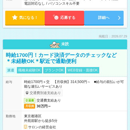
電話対応なし
/
パソコンスキル不要
気になる！
応募する
詳細へ
掲載日：2026.07.29
未読
時給1700円！カード決済データのチェックなど
＊未経験OK＊駅近で通勤便利
派遣
職種未経験OK
ブランクOK
WEB登録・面接OK
時給1700円＋交 【月収例】314,500円～ ■給与の前払いが可
給与
能な速払いサービスあり
交通費別途支給あり
交通費支給あり
交通費
30万円～
月収例
東京都港区
勤務地
外苑前駅から徒歩5分
サロンの経営会社