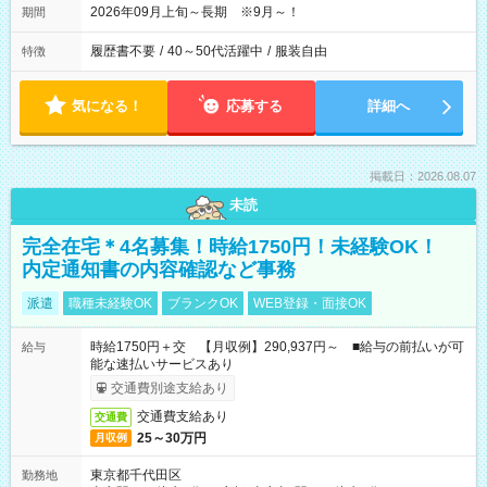
2026年09月上旬～長期 ※9月～！
期間
履歴書不要
/
40～50代活躍中
/
服装自由
特徴
気になる！
応募する
詳細へ
掲載日：2026.08.07
未読
完全在宅＊4名募集！時給1750円！未経験OK！
内定通知書の内容確認など事務
派遣
職種未経験OK
ブランクOK
WEB登録・面接OK
時給1750円＋交 【月収例】290,937円～ ■給与の前払いが可
給与
能な速払いサービスあり
交通費別途支給あり
交通費支給あり
交通費
25～30万円
月収例
東京都千代田区
勤務地