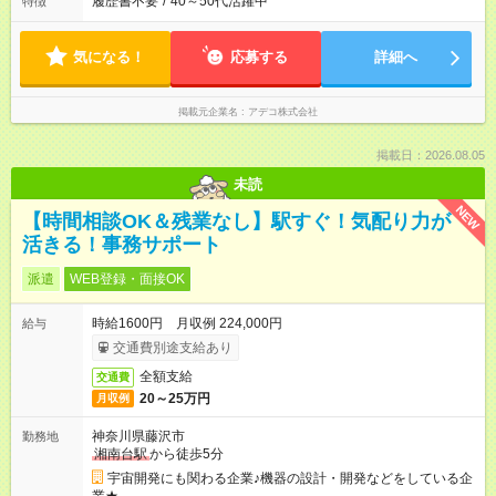
履歴書不要
/
40～50代活躍中
特徴
気になる！
応募する
詳細へ
掲載元企業名
アデコ株式会社
掲載日：2026.08.05
未読
NEW
【時間相談OK＆残業なし】駅すぐ！気配り力が
活きる！事務サポート
派遣
WEB登録・面接OK
時給1600円 月収例 224,000円
給与
交通費別途支給あり
全額支給
交通費
20～25万円
月収例
神奈川県藤沢市
勤務地
湘南台駅
から徒歩5分
宇宙開発にも関わる企業♪機器の設計・開発などをしている企