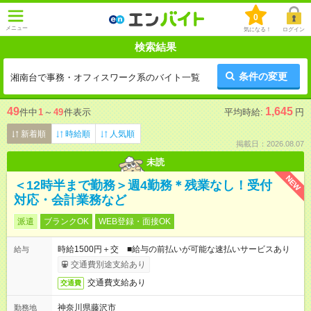
0
メニュー
気になる！
ログイン
検索結果
条件の変更
湘南台で事務・オフィスワーク系のバイト一覧
49
1,645
件中
1
～
49
件表示
平均時給:
円
新着順
時給順
人気順
掲載日：2026.08.07
未読
NEW
＜12時半まで勤務＞週4勤務＊残業なし！受付
対応・会計業務など
派遣
ブランクOK
WEB登録・面接OK
時給1500円＋交 ■給与の前払いが可能な速払いサービスあり
給与
交通費別途支給あり
交通費支給あり
交通費
神奈川県藤沢市
勤務地