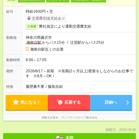
時給1600円＋交
給与
交通費別途支給あり
弊社規定により通勤交通費支給
交通費
神奈川県藤沢市
勤務地
湘南台駅
からバス15分
/
辻堂駅からバス25分
湘南台駅近くの企業
8:00～17:05
勤務時間
2026/8/17～長期 ※長期(2ヶ月以上)更新をしながらのお仕事で
期間
す ※8月～OK！
履歴書不要
/
服装自由
特徴
気になる！
応募する
詳細へ
掲載元企業名
マンパワーグループ株式会社
掲載日：2026.08.06
未読