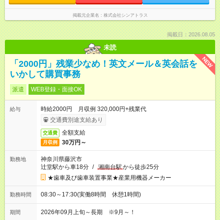
掲載元企業名
株式会社シンアトラス
掲載日：2026.08.05
未読
NEW
「2000円」残業少なめ！英文メール＆英会話を
いかして購買事務
派遣
WEB登録・面接OK
時給2000円 月収例 320,000円+残業代
給与
交通費別途支給あり
全額支給
交通費
30万円～
月収例
神奈川県藤沢市
勤務地
辻堂駅から車18分
/
湘南台駅
から徒歩25分
★歯車及び歯車装置事業★産業用機器メーカー
08:30～17:30(実働8時間 休憩1時間)
勤務時間
2026年09月上旬～長期 ※9月～！
期間