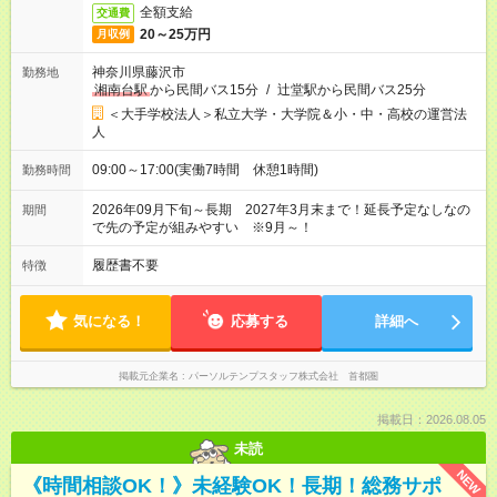
全額支給
交通費
20～25万円
月収例
神奈川県藤沢市
勤務地
湘南台駅
から民間バス15分
/
辻堂駅から民間バス25分
＜大手学校法人＞私立大学・大学院＆小・中・高校の運営法
人
09:00～17:00(実働7時間 休憩1時間)
勤務時間
2026年09月下旬～長期 2027年3月末まで！延長予定なしなの
期間
で先の予定が組みやすい ※9月～！
履歴書不要
特徴
気になる！
応募する
詳細へ
掲載元企業名
パーソルテンプスタッフ株式会社 首都圏
掲載日：2026.08.05
未読
NEW
《時間相談OK！》未経験OK！長期！総務サポ