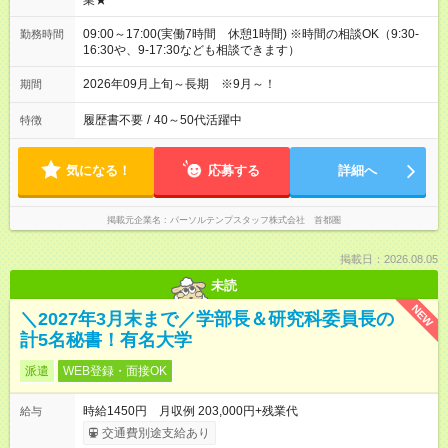
業★
09:00～17:00(実働7時間 休憩1時間) ※時間の相談OK（9:30-
勤務時間
16:30や、9-17:30なども相談できます）
2026年09月上旬～長期 ※9月～！
期間
履歴書不要
/
40～50代活躍中
特徴
気になる！
応募する
詳細へ
掲載元企業名
パーソルテンプスタッフ株式会社 首都圏
掲載日：2026.08.05
未読
NEW
＼2027年3月末まで／学部長＆研究科委員長の
計5名秘書！有名大学
派遣
WEB登録・面接OK
時給1450円 月収例 203,000円+残業代
給与
交通費別途支給あり