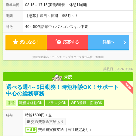
08:15～17:15(実働8時間 休憩1時間)
勤務時間
【急募】即日～長期 ※8月～！
期間
40～50代活躍中
/
パソコンスキル不要
特徴
気になる！
応募する
詳細へ
掲載元企業名
パーソルテンプスタッフ株式会社 首都圏
掲載日：2026.08.06
未読
NEW
選べる週4～5日勤務！時短相談OK！サポート
中心の総務事務
派遣
職種未経験OK
ブランクOK
WEB登録・面接OK
時給1600円＋交
給与
交通費別途支給あり
交通費実費支給（当社規定あり）
交通費