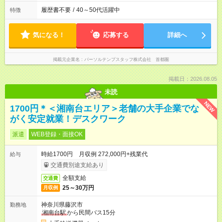
履歴書不要
/
40～50代活躍中
特徴
気になる！
応募する
詳細へ
掲載元企業名
パーソルテンプスタッフ株式会社 首都圏
掲載日：2026.08.05
未読
NEW
1700円＊＜湘南台エリア＞老舗の大手企業でな
がく安定就業！デスクワーク
派遣
WEB登録・面接OK
時給1700円 月収例 272,000円+残業代
給与
交通費別途支給あり
全額支給
交通費
25～30万円
月収例
神奈川県藤沢市
勤務地
湘南台駅
から民間バス15分