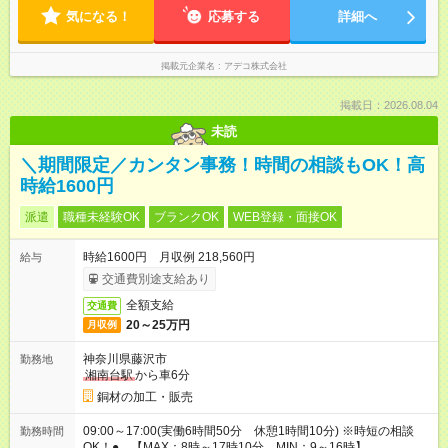
気になる！
応募する
詳細へ
掲載元企業名
アデコ株式会社
掲載日：2026.08.04
未読
＼期間限定／カンタン事務！時間の相談もOK！高
時給1600円
派遣
職種未経験OK
ブランクOK
WEB登録・面接OK
時給1600円 月収例 218,560円
給与
交通費別途支給あり
全額支給
交通費
20～25万円
月収例
神奈川県藤沢市
勤務地
湘南台駅
から車6分
銅材の加工・販売
09:00～17:00(実働6時間50分 休憩1時間10分) ※時短の相談
勤務時間
OK！● 【MAX：8時～17時10分、MIN：9～16時】