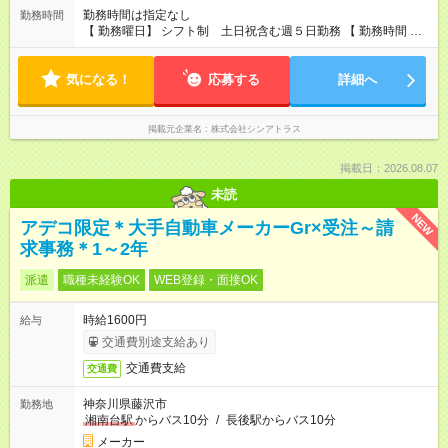
勤務時間は指定なし
勤務時間
【 勤務曜日】 シフト制 土日祝含む週５日勤務 【 勤務時間 】
・ 9：00～20：00（実働8h／休憩１h） ※残業ほとんどありま
せん（残業代支給）
気になる！
応募する
詳細へ
掲載元企業名
株式会社シンアトラス
掲載日：2026.08.07
未読
NEW
アデコ限定＊大手自動車メーカーGr×受注～請
求事務＊1～2年
派遣
職種未経験OK
WEB登録・面接OK
時給1600円
給与
交通費別途支給あり
交通費支給
交通費
神奈川県藤沢市
勤務地
湘南台駅
からバス10分
/
長後駅からバス10分
メーカー