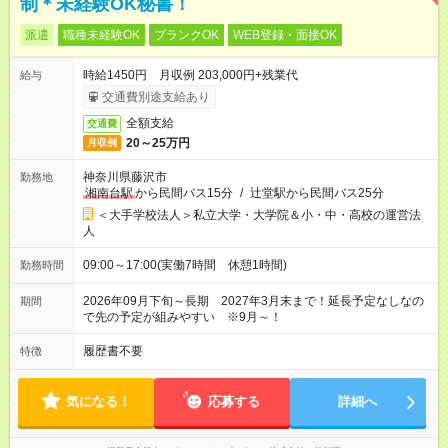
制＊未経験OK秘書！
派遣
職種未経験OK
ブランクOK
WEB登録・面接OK
時給1450円 月収例 203,000円+残業代
給与
交通費別途支給あり
全額支給
交通費
20～25万円
月収例
神奈川県藤沢市
勤務地
湘南台駅
から民間バス15分
/
辻堂駅から民間バス25分
＜大手学校法人＞私立大学・大学院＆小・中・高校の運営法
人
09:00～17:00(実働7時間 休憩1時間)
勤務時間
2026年09月下旬～長期 2027年3月末まで！延長予定なしなの
期間
で先の予定が組みやすい ※9月～！
履歴書不要
特徴
気になる！
応募する
詳細へ