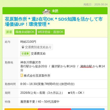
掲載日：2026.08.04
未読
荏原製作所＊週2在宅OK＊SDS知識を活かして市
場価値UP！環境管理＊
派遣
職種未経験OK
WEB登録・面接OK
時給2100円
給与
交通費別途支給あり
交通費支給
交通費
神奈川県藤沢市
勤務地
善行駅から徒歩20分
/
藤沢駅から車14分
/
湘南台駅
から車14
分
株式会社荏原製作所
8:00～16:30(実働:7時間45分) (休憩45分)
勤務時間
2026/9/上旬～長期（3カ月以上） ★9月～OK！
期間
履歴書不要
/
40～50代活躍中
特徴