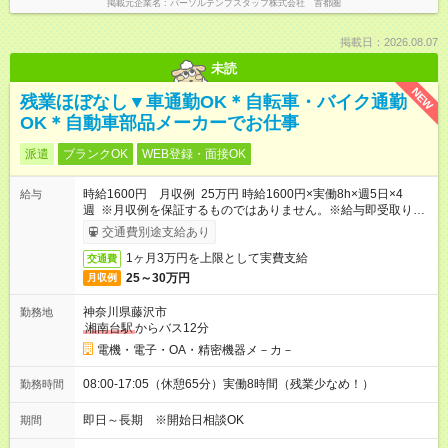
掲載元企業名
パーソルテンプスタッフ株式会社 首都圏
掲載日：2026.08.07
未読
NEW
残業ほぼなし▼車通勤OK＊自転車・バイク通勤
OK＊自動車部品メーカーでお仕事
派遣
ブランクOK
WEB登録・面接OK
時給1600円 月収例 25万円 時給1600円×実働8h×週5日×4
給与
週 ※月収例を保証するものではありません。※給与即受取りサ
ービス利用可（利用条件有）
交通費別途支給あり
1ヶ月3万円を上限として実費支給
交通費
25～30万円
月収例
神奈川県藤沢市
勤務地
湘南台駅
からバス12分
電機・電子・OA・精密機器メ－カ－
08:00-17:05（休憩65分）実働8時間（残業少なめ！）
勤務時間
即日～長期 ※開始日相談OK
期間