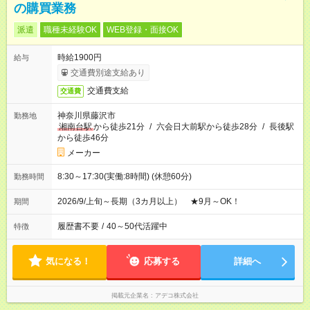
の購買業務
派遣
職種未経験OK
WEB登録・面接OK
時給1900円
給与
交通費別途支給あり
交通費支給
交通費
神奈川県藤沢市
勤務地
湘南台駅
から徒歩21分
/
六会日大前駅から徒歩28分
/
長後駅
から徒歩46分
メーカー
8:30～17:30(実働:8時間) (休憩60分)
勤務時間
2026/9/上旬～長期（3カ月以上） ★9月～OK！
期間
履歴書不要
/
40～50代活躍中
特徴
気になる！
応募する
詳細へ
掲載元企業名
アデコ株式会社