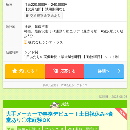
月給220,000円～240,000円
給与
【試用期間】試用期間なし
交通費別途支給あり
神奈川県藤沢市
勤務地
神奈川県藤沢市より通勤可能エリア（最寄り駅：■藤沢駅より徒
歩5分）
株式会社シンアトラス
シフト制
勤務時間
1日あたりの実働時間：最大8時間/日 【 勤務曜日】 シフト制
土日祝含む週５日勤務 【 勤務時間 】 ・ 9：00～20：00（実働
8h／休憩１h） ※残業ほとんどありません（残業代支給）
気になる！
応募する
詳細へ
掲載元企業名
株式会社シンアトラス
掲載日：2026.08.06
未読
NEW
大手メーカーで事務デビュー！土日祝休み×食
堂あり〇未経験OK
派遣
職種未経験OK
ブランクOK
WEB登録・面接OK