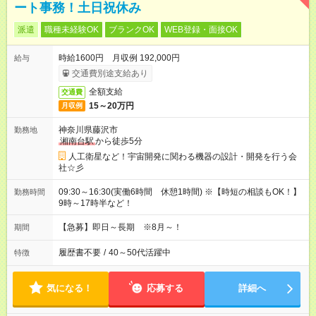
ート事務！土日祝休み
派遣
職種未経験OK
ブランクOK
WEB登録・面接OK
時給1600円 月収例 192,000円
給与
交通費別途支給あり
全額支給
交通費
15～20万円
月収例
神奈川県藤沢市
勤務地
湘南台駅
から徒歩5分
人工衛星など！宇宙開発に関わる機器の設計・開発を行う会
社☆彡
09:30～16:30(実働6時間 休憩1時間) ※【時短の相談もOK！】
勤務時間
9時～17時半など！
【急募】即日～長期 ※8月～！
期間
履歴書不要
/
40～50代活躍中
特徴
気になる！
応募する
詳細へ