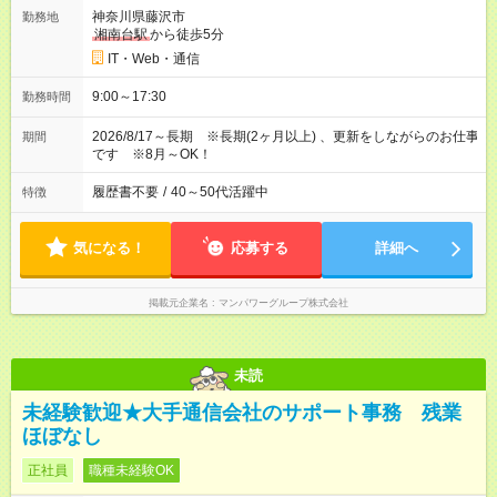
神奈川県藤沢市
勤務地
湘南台駅
から徒歩5分
IT・Web・通信
9:00～17:30
勤務時間
2026/8/17～長期 ※長期(2ヶ月以上) 、更新をしながらのお仕事
期間
です ※8月～OK！
履歴書不要
/
40～50代活躍中
特徴
気になる！
応募する
詳細へ
掲載元企業名
マンパワーグループ株式会社
未読
未経験歓迎★大手通信会社のサポート事務 残業
ほぼなし
正社員
職種未経験OK