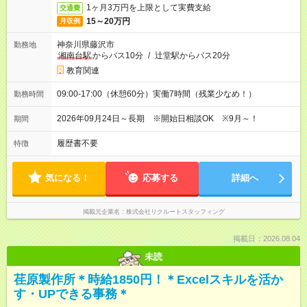
1ヶ月3万円を上限として実費支給
交通費
15～20万円
月収例
神奈川県藤沢市
勤務地
湘南台駅
からバス10分
/
辻堂駅からバス20分
教育関連
09:00-17:00（休憩60分）実働7時間（残業少なめ！）
勤務時間
2026年09月24日～長期 ※開始日相談OK ※9月～！
期間
履歴書不要
特徴
気になる！
応募する
詳細へ
掲載元企業名
株式会社リクルートスタッフィング
掲載日：2026.08.04
未読
荏原製作所＊時給1850円！＊Excelスキルを活か
す・UPできる事務＊