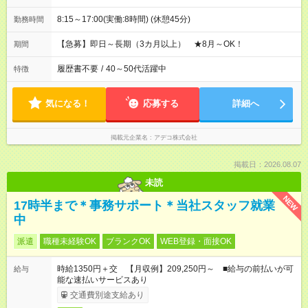
8:15～17:00(実働:8時間) (休憩45分)
勤務時間
【急募】即日～長期（3カ月以上） ★8月～OK！
期間
履歴書不要
/
40～50代活躍中
特徴
気になる！
応募する
詳細へ
掲載元企業名
アデコ株式会社
掲載日：2026.08.07
未読
NEW
17時半まで＊事務サポート＊当社スタッフ就業
中
派遣
職種未経験OK
ブランクOK
WEB登録・面接OK
時給1350円＋交 【月収例】209,250円～ ■給与の前払いが可
給与
能な速払いサービスあり
交通費別途支給あり