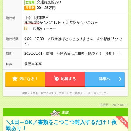
交通費支給あり
交通費
20～25万円
月収例
神奈川県藤沢市
勤務地
湘南台駅
からバス15分
/
辻堂駅からバス23分
ＩＴ機器メーカー
9:00～17:30 ※残業はほとんどありません。※休憩は45分で
勤務時間
す。
2026/09/01～長期 ※開始日はご相談可能です！ ※9月～！
期間
履歴書不要
特徴
気になる！
応募する
詳細へ
掲載元企業名
株式会社スタッフサービス（神奈川・千葉・埼玉エリア）
掲載日：2026.08.07
未読
NEW
＼1日～OK／書類をこつこつ封入するだけ！夜
勤あり！