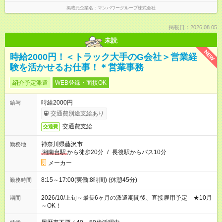
掲載元企業名
マンパワーグループ株式会社
掲載日：2026.08.05
未読
NEW
時給2000円！＜トラック大手のG会社＞営業経
験を活かせるお仕事！＊営業事務
紹介予定派遣
WEB登録・面接OK
時給2000円
給与
交通費別途支給あり
交通費支給
交通費
神奈川県藤沢市
勤務地
湘南台駅
から徒歩20分
/
長後駅からバス10分
メーカー
8:15～17:00(実働:8時間) (休憩45分)
勤務時間
2026/10/上旬～最長6ヶ月の派遣期間後、直接雇用予定 ★10月
期間
～OK！