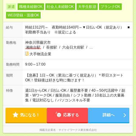
派遣
職種未経験OK
社会人未経験OK
大学生歓迎
ブランクOK
WEB登録・面接OK
時給1312円～ 夜勤時給1640円～▼日払いOK（規定あり） ■
給与
初勤務手当あり ※規定による
神奈川県藤沢市
勤務地
湘南台駅
/
長後駅
/
六会日大前駅
/
…
大手物流企業
9:00～17:00
勤務時間
【急募】1日～OK（業法に基づく規定あり）＊即日スタート
期間
OK！登録後は好きな時に働けます！
週1日からOK
/
日払いOK
/
履歴書不要
/
40～50代活躍中
/
副
特徴
業・WワークOK
/
服装自由
/
シフト勤務
/
10名以上の大量募
集
/
電話対応なし
/
パソコンスキル不要
気になる！
応募する
詳細へ
掲載元企業名
テイケイワークス東京株式会社