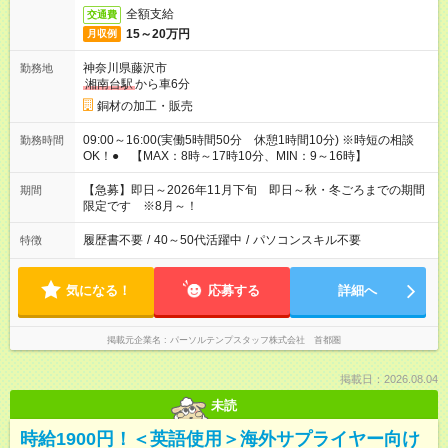
全額支給
交通費
15～20万円
月収例
神奈川県藤沢市
勤務地
湘南台駅
から車6分
銅材の加工・販売
09:00～16:00(実働5時間50分 休憩1時間10分) ※時短の相談
勤務時間
OK！● 【MAX：8時～17時10分、MIN：9～16時】
【急募】即日～2026年11月下旬 即日～秋・冬ごろまでの期間
期間
限定です ※8月～！
履歴書不要
/
40～50代活躍中
/
パソコンスキル不要
特徴
気になる！
応募する
詳細へ
掲載元企業名
パーソルテンプスタッフ株式会社 首都圏
掲載日：2026.08.04
未読
時給1900円！＜英語使用＞海外サプライヤー向け