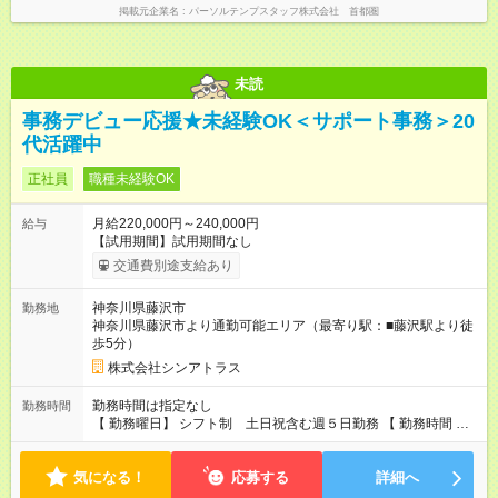
掲載元企業名
パーソルテンプスタッフ株式会社 首都圏
未読
事務デビュー応援★未経験OK＜サポート事務＞20
代活躍中
正社員
職種未経験OK
月給220,000円～240,000円
給与
【試用期間】試用期間なし
交通費別途支給あり
神奈川県藤沢市
勤務地
神奈川県藤沢市より通勤可能エリア（最寄り駅：■藤沢駅より徒
歩5分）
株式会社シンアトラス
勤務時間は指定なし
勤務時間
【 勤務曜日】 シフト制 土日祝含む週５日勤務 【 勤務時間 】
・ 9：00～20：00（実働8h／休憩１h） ※残業ほとんどありま
せん（残業代支給）
気になる！
応募する
詳細へ