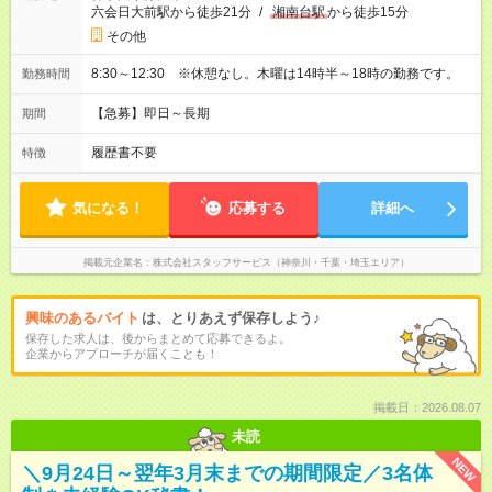
六会日大前駅から徒歩21分
/
湘南台駅
から徒歩15分
その他
8:30～12:30 ※休憩なし。木曜は14時半～18時の勤務です。
勤務時間
【急募】即日～長期
期間
履歴書不要
特徴
気になる！
応募する
詳細へ
掲載元企業名
株式会社スタッフサービス（神奈川・千葉・埼玉エリア）
興味のあるバイト
は、とりあえず保存しよう♪
保存した求人は、後からまとめて応募できるよ。
企業からアプローチが届くことも！
掲載日：2026.08.07
未読
NEW
＼9月24日～翌年3月末までの期間限定／3名体