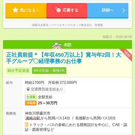
気になる！
応募する
詳細へ
掲載元企業名
パーソルテンプスタッフ株式会社 首都圏
掲載日：2026.08.06
未読
NEW
正社員前提＊【年収450万以上】賞与年2回！大
手グループ〇経理事務のお仕事
紹介予定派遣
WEB登録・面接OK
時給1700円 月収例 272,000円
給与
交通費別途支給あり
全額支給
交通費
25～30万円
月収例
神奈川県藤沢市
勤務地
湘南台駅
から民間バス14分
/
長後駅から民間バス10分
トラック・バスの多岐にわたる開発設計を中心に、CAE・認
証・図面管理など