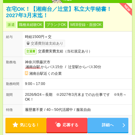
NEW
在宅OK！【湘南台／辻堂】私立大学秘書！
2027年3月末迄！
派遣
職種未経験OK
ブランクOK
WEB登録・面接OK
時給1500円＋交
給与
交通費別途支給あり
交通費実費支給（当社規定あり）
交通費
神奈川県藤沢市
勤務地
湘南台駅
からバス15分
/
辻堂駅からバス30分
湘南台駅近くの企業
9:00～17:00
勤務時間
2026/9/24～長期 ※2027年3月末までのお仕事です ※9月～
期間
OK！
履歴書不要
/
40～50代活躍中
/
服装自由
特徴
気になる！
応募する
詳細へ