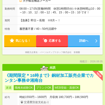
大手輸送機器メーカー
08:00～17:05(実働8時間 休憩1時間05分) ※休憩時間は10：00
勤務時間
～10：10、12：00～12：45、15：00～15：10 です！
【急募】即日～長期 ※8月～！
期間
履歴書不要
/
40～50代活躍中
特徴
気になる！
応募する
詳細へ
掲載元企業名
パーソルテンプスタッフ株式会社 首都圏
掲載日：2026.08.05
未読
NEW
《期間限定＊16時まで》銅材加工販売企業でカ
ンタン事務＠湘南台
派遣
職種未経験OK
ブランクOK
WEB登録・面接OK
時給1550円～1600円 月収例 180,730円～186,560円
給与
交通費別途支給あり