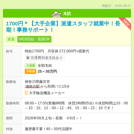
掲載日：2026.08.07
未読
NEW
1700円＊【大手企業】派遣スタッフ就業中！長
期！事務サポート！
派遣
WEB登録・面接OK
時給1700円 月収例 272,000円+残業代
給与
交通費別途支給あり
全額支給
交通費
25～30万円
月収例
神奈川県藤沢市
勤務地
湘南台駅
から民間バス15分
大手輸送機器メーカー
08:00～17:05(実働8時間 休憩1時間05分) ※休憩時間は10：00
勤務時間
～10：10、12：00～12：45、15：00～15：10 です！
2026年09月上旬～長期 ※9月～！
期間
履歴書不要
/
40～50代活躍中
特徴