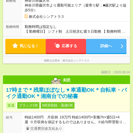
神奈川県藤沢市
勤務地
神奈川県藤沢市より通勤可能エリア（最寄り駅：■藤沢駅より徒
歩5分）
株式会社シンアトラス
勤務時間は指定なし
勤務時間
【 勤務曜日】 シフト制 土日祝含む週５日勤務 【 勤務時間 】
・ 9：00～20：00（実働8h／休憩１h） ※残業ほとんどありま
せん（残業代支給）
気になる！
応募する
詳細へ
掲載元企業名
株式会社シンアトラス
掲載日：2026.08.04
未読
17時まで＊残業ほぼなし▼車通勤OK＊自転車・バ
イク通勤OK＊湘南台での秘書
派遣
ブランクOK
WEB登録・面接OK
時給1400円 月収例 19万円 時給1400円×実働7h×週5日×4
給与
週 ※月収例を保証するものではありません。※給与即受取りサ
ービス利用可（利用条件有）
交通費別途支給あり