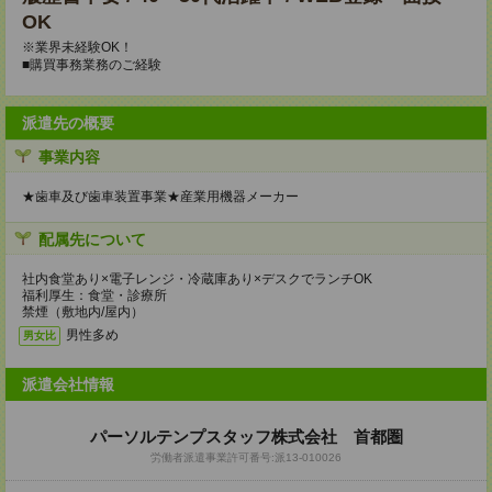
OK
※業界未経験OK！
■購買事務業務のご経験
派遣先の概要
事業内容
★歯車及び歯車装置事業★産業用機器メーカー
配属先について
社内食堂あり×電子レンジ・冷蔵庫あり×デスクでランチOK
福利厚生：食堂・診療所
禁煙（敷地内/屋内）
男性多め
男女比
派遣会社情報
パーソルテンプスタッフ株式会社 首都圏
労働者派遣事業許可番号:派13-010026