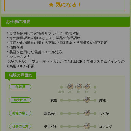
気になる！
お仕事の概要
＊英語を使用しての海外サプライヤー購買対応
＊海外購買/調達の担当として、製品の部品調達
＊原価や市場動向に関する正確な情報収集・見積価格の適正判断
＊価格交渉
＊英語を使用した電話・メール対応
＊システム入力
【OAスキル】＊フォーマット入力ができればOK！専用システムメインなの
で高度スキル不要
職場の雰囲気
年齢層
20代
30
40
50
60
男女比率
女性
男性
職場の様子
活気あり
しずか
仕事の仕方
テキパキ
コツコツ