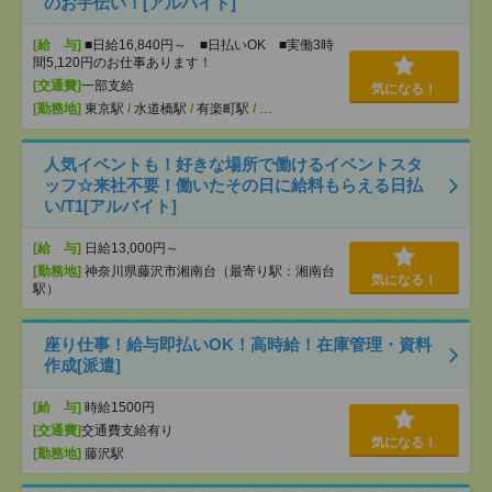
のお手伝い！[アルバイト]
[給 与]
■日給16,840円～ ■日払いOK ■実働3時
間5,120円のお仕事あります！
[交通費]
一部支給
気になる！
[勤務地]
東京駅
/
水道橋駅
/
有楽町駅
/
…
人気イベントも！好きな場所で働けるイベントスタ
ッフ☆来社不要！働いたその日に給料もらえる日払
い/T1[アルバイト]
[給 与]
日給13,000円～
[勤務地]
神奈川県藤沢市湘南台（最寄り駅：湘南台
気になる！
駅）
座り仕事！給与即払いOK！高時給！在庫管理・資料
作成[派遣]
[給 与]
時給1500円
[交通費]
交通費支給有り
気になる！
[勤務地]
藤沢駅