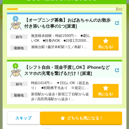
1
/10
【オープニング募集】おばあちゃんのお散歩付き添
【オープニング募集】おばあちゃんのお散歩
いも仕事の1つ[派遣]
付き添いも仕事の1つ[派遣]
[給 与]
無資格未経験：時給1500円～ ■週払い
無資格未経験：時給1500円～ ■週払
OK ■扶養内OK ■日収1万2000円以上
給与
いOK ■扶養内OK ■日収1万2000円
[交通費]
交通費全額支給
気になる！
以上
湘南台駅 / 藤沢本町駅 / 江ノ島駅 / …
気になる!
勤務地
[勤務地]
湘南台駅
/
藤沢本町駅
/
江ノ島駅
/
…
【シフト自由・現金手渡しOK】iPhoneなどスマホの
【シフト自由・現金手渡しOK】iPhoneなど
充電を繋げるだけ！[派遣]
スマホの充電を繋げるだけ！[派遣]
[給 与]
時給1414円～ ▼日払いOK（規定あ
時給1414円～ ▼日払いOK（規定あ
給与
り） ■初勤務手当あり ※規定による
り） ■初勤務手当あり ※規定によ
[勤務地]
新宿駅から徒歩
/
新宿三丁目駅から徒歩
/
気になる！
る
新宿駅から徒歩 / 新宿三丁目駅から徒
気になる!
高田馬場駅から徒歩
/
…
勤務地
歩 / 高田馬場駅から徒歩 / …
＜日本を代表するバンド＊サカナクション＞ツアー
公演のサポートバイト＠日本武道館[アルバイト]
スキップ
どちらも気になる！
[給 与]
時給1250円～