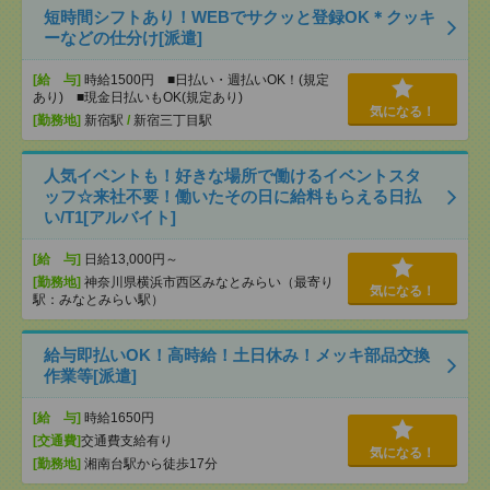
短時間シフトあり！WEBでサクッと登録OK＊クッキ
ーなどの仕分け[派遣]
[給 与]
時給1500円 ■日払い・週払いOK！(規定
あり) ■現金日払いもOK(規定あり)
気になる！
[勤務地]
新宿駅
/
新宿三丁目駅
人気イベントも！好きな場所で働けるイベントスタ
ッフ☆来社不要！働いたその日に給料もらえる日払
い/T1[アルバイト]
[給 与]
日給13,000円～
[勤務地]
神奈川県横浜市西区みなとみらい（最寄り
気になる！
駅：みなとみらい駅）
給与即払いOK！高時給！土日休み！メッキ部品交換
作業等[派遣]
[給 与]
時給1650円
[交通費]
交通費支給有り
気になる！
[勤務地]
湘南台駅から徒歩17分