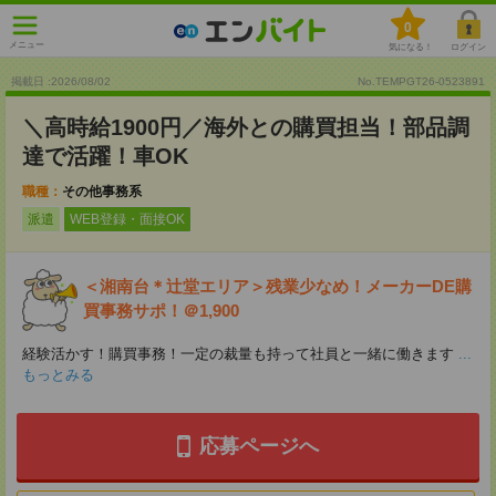
0
メニュー
気になる！
ログイン
掲載日 :2026
/
08
/
02
No.TEMPGT26-0523891
＼高時給1900円／海外との購買担当！部品調
達で活躍！車OK
職種：
その他事務系
派遣
WEB登録・面接OK
＜湘南台＊辻堂エリア＞残業少なめ！メーカーDE購
買事務サポ！＠1,900
経験活かす！購買事務！一定の裁量も持って社員と一緒に働きます
...
もっとみる
応募ページへ