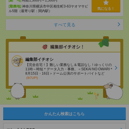
[給 与]
時給1,300円～1,500円
[勤務地]
神奈川県横浜市中区相生町3-63ヤオマサビ
気になる！
ル5階（最寄り駅：関内駅）
すべて見る
編集部イチオシ
【完全在宅！】難しい業務なし＆電話なし！ゆっくりの
11時～時短＊データ入力・事務、＜SEKAI NO OWARI＊
8月15日・16日＞ドーム公演のサポートバイトなど
(8/7UP!)
かんたん検索はこちら