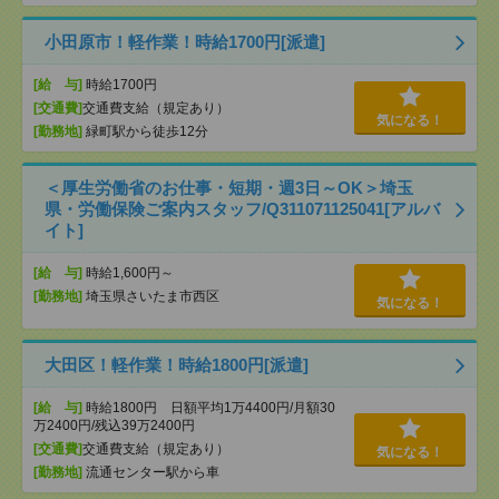
小田原市！軽作業！時給1700円[派遣]
[給 与]
時給1700円
[交通費]
交通費支給（規定あり）
気になる！
[勤務地]
緑町駅から徒歩12分
＜厚生労働省のお仕事・短期・週3日～OK＞埼玉
県・労働保険ご案内スタッフ/Q311071125041[アルバ
イト]
[給 与]
時給1,600円～
[勤務地]
埼玉県さいたま市西区
気になる！
大田区！軽作業！時給1800円[派遣]
[給 与]
時給1800円 日額平均1万4400円/月額30
万2400円/残込39万2400円
[交通費]
交通費支給（規定あり）
気になる！
[勤務地]
流通センター駅から車