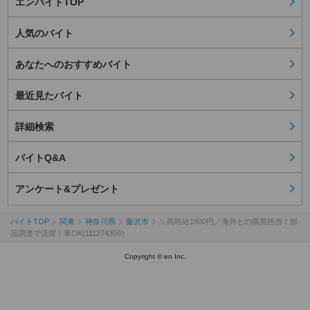
エンバイトTOP
人気のバイト
あなたへのおすすめバイト
最近見たバイト
詳細検索
バイトQ&A
アンケート&プレゼント
バイトTOP
関東
神奈川県
藤沢市
＼高時給1900円／海外との購買担当！部
品調達で活躍！車OK(111274356）
Copyright © en Inc.