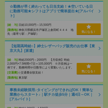
☆勤務が早く終わっても日当支給！★空いている日
に勤務可能★シフトはアプリで簡単提出★[アルバイ
ト]
[給 与]
日給10,000円～15,500円
[勤務地]
神奈川県横浜市戸塚区上倉田町４４４ 地
気になる！
先（最寄り駅：戸塚駅）
【短期高時給○】紳士レザーバッグ販売のお仕事【東
京大丸】[派遣]
[給 与]
時給2000円～2000円 【月収例】時給
2,000円×7.5時間×7日＝105,000円 ※月収例は一
例です。勤務時間や日数等により変動いたします。
気になる！
[交通費]
☆交通費全額支給！
[勤務地]
東京駅
事務未経験採用♪タイピングができればOK！簡単な
業務からスタート♪｜駅チカ徒歩5分｜週4日～OK｜
[アルバイト]