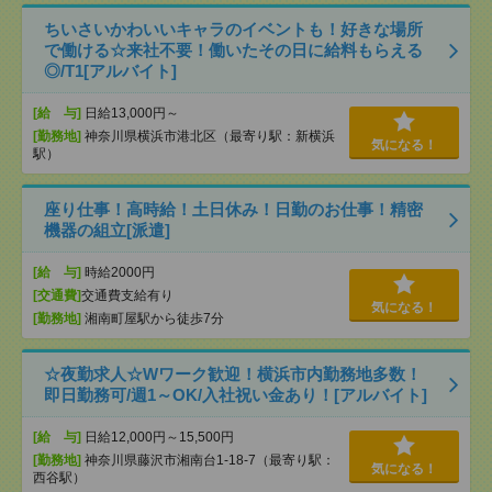
ちいさいかわいいキャラのイベントも！好きな場所
で働ける☆来社不要！働いたその日に給料もらえる
◎/T1[アルバイト]
[給 与]
日給13,000円～
[勤務地]
神奈川県横浜市港北区（最寄り駅：新横浜
気になる！
駅）
座り仕事！高時給！土日休み！日勤のお仕事！精密
機器の組立[派遣]
[給 与]
時給2000円
[交通費]
交通費支給有り
気になる！
[勤務地]
湘南町屋駅から徒歩7分
☆夜勤求人☆Wワーク歓迎！横浜市内勤務地多数！
即日勤務可/週1～OK/入社祝い金あり！[アルバイト]
[給 与]
日給12,000円～15,500円
[勤務地]
神奈川県藤沢市湘南台1-18-7（最寄り駅：
気になる！
西谷駅）