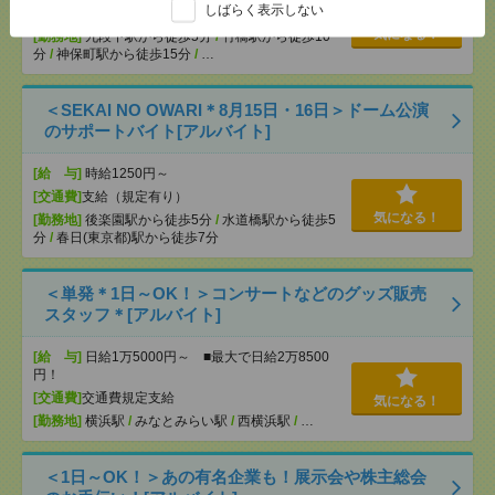
しばらく表示しない
[交通費]
支給（規定有り）
気になる！
[勤務地]
九段下駅から徒歩5分
/
竹橋駅から徒歩10
分
/
神保町駅から徒歩15分
/
…
＜SEKAI NO OWARI＊8月15日・16日＞ドーム公演
のサポートバイト[アルバイト]
[給 与]
時給1250円～
[交通費]
支給（規定有り）
気になる！
[勤務地]
後楽園駅から徒歩5分
/
水道橋駅から徒歩5
分
/
春日(東京都)駅から徒歩7分
＜単発＊1日～OK！＞コンサートなどのグッズ販売
スタッフ＊[アルバイト]
[給 与]
日給1万5000円～ ■最大で日給2万8500
円！
[交通費]
交通費規定支給
気になる！
[勤務地]
横浜駅
/
みなとみらい駅
/
西横浜駅
/
…
＜1日～OK！＞あの有名企業も！展示会や株主総会