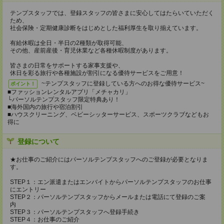
テンプスタッフでは、登録スタッフの皆さまに安心してはたらいていただく
ため、
社会保険・定期健康診断をはじめとした福利厚生を取り揃えています。
有給休暇は全日・半日の2種類が取得可能、
その他、産前産後・育児休業など各種休暇制度があります。
皆さまの日常をサポートする家事支援や、
休日を彩る旅行や各種施設が割引になる優待サービスをご用意！
~テンプスタッフに登録している方へのお得な優待サービス~
ポイント！
■ファッションレンタルアプリ「メチャカリ」
└パーソルテンプスタッフ限定特典あり！
■海外国内の旅行や宿泊割引
■ハウスクリーニング、ベビーシッターサービス、スポーツクラブなどもお
得に
登録について
★お仕事のご紹介にはパーソルテンプスタッフへのご登録が必要となりま
す。
STEP１：エン派遣またはエンバイトからパーソルテンプスタッフのお仕事
にエントリー
STEP２：パーソルテンプスタッフからメールまたは電話にて登録のご案
内
STEP３：パーソルテンプスタッフへ登録手続き
STEP４：お仕事のご紹介