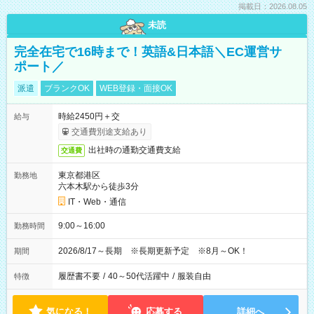
掲載日：2026.08.05
未読
完全在宅で16時まで！英語&日本語＼EC運営サ
ポート／
派遣
ブランクOK
WEB登録・面接OK
時給2450円＋交
給与
交通費別途支給あり
出社時の通勤交通費支給
交通費
東京都港区
勤務地
六本木駅から徒歩3分
IT・Web・通信
9:00～16:00
勤務時間
2026/8/17～長期 ※長期更新予定 ※8月～OK！
期間
履歴書不要
/
40～50代活躍中
/
服装自由
特徴
気になる！
応募する
詳細へ