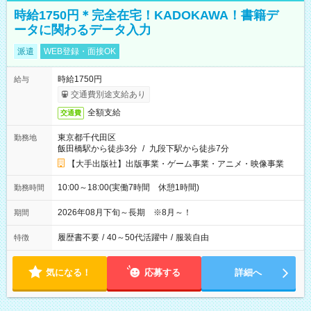
時給1750円＊完全在宅！KADOKAWA！書籍デ
ータに関わるデータ入力
派遣
WEB登録・面接OK
時給1750円
給与
交通費別途支給あり
全額支給
交通費
東京都千代田区
勤務地
飯田橋駅から徒歩3分
/
九段下駅から徒歩7分
【大手出版社】出版事業・ゲーム事業・アニメ・映像事業
10:00～18:00(実働7時間 休憩1時間)
勤務時間
2026年08月下旬～長期 ※8月～！
期間
履歴書不要
/
40～50代活躍中
/
服装自由
特徴
気になる！
応募する
詳細へ