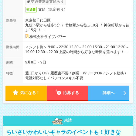
交通費別途支給あり
支給（規定有り）
交通費
東京都千代田区
勤務地
九段下駅から徒歩5分
/
竹橋駅から徒歩10分
/
神保町駅から徒
歩15分
/
…
株式会社ライブパワー
＜シフト例＞ 9:00～22:30 12:30～22:00 15:30～21:00 12:30～
勤務時間
19:00 12:30～22:00 上記の時間から好きな時間を選べます！ ※
時間は変更となる可能性があります
9月8日・9日
期間
週1日からOK
/
履歴書不要
/
副業・WワークOK
/
シフト勤務
/
特徴
電話対応なし
/
パソコンスキル不要
気になる！
応募する
詳細へ
未読
ちいさいかわいいキャラのイベントも！好きな