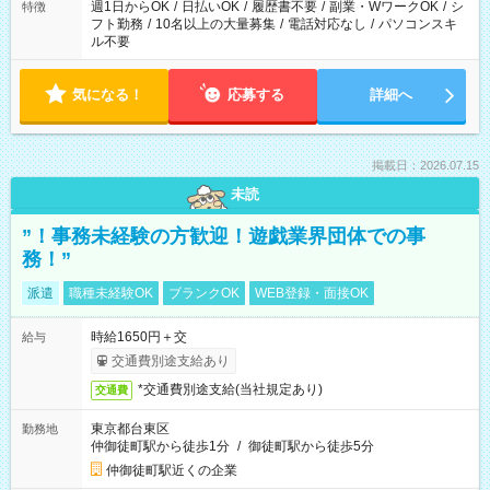
ください！
週1日からOK
/
日払いOK
/
履歴書不要
/
副業・WワークOK
/
シ
特徴
フト勤務
/
10名以上の大量募集
/
電話対応なし
/
パソコンスキ
ル不要
気になる！
応募する
詳細へ
掲載日：2026.07.15
未読
”！事務未経験の方歓迎！遊戯業界団体での事
務！”
派遣
職種未経験OK
ブランクOK
WEB登録・面接OK
時給1650円＋交
給与
交通費別途支給あり
*交通費別途支給(当社規定あり)
交通費
東京都台東区
勤務地
仲御徒町駅から徒歩1分
/
御徒町駅から徒歩5分
仲御徒町駅近くの企業