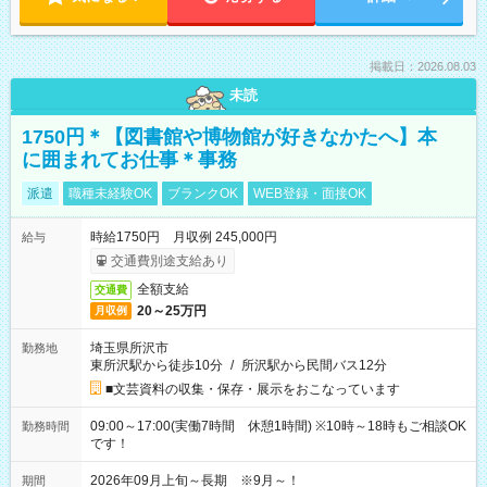
掲載日：2026.08.03
未読
1750円＊【図書館や博物館が好きなかたへ】本
に囲まれてお仕事＊事務
派遣
職種未経験OK
ブランクOK
WEB登録・面接OK
時給1750円 月収例 245,000円
給与
交通費別途支給あり
全額支給
交通費
20～25万円
月収例
埼玉県所沢市
勤務地
東所沢駅から徒歩10分
/
所沢駅から民間バス12分
■文芸資料の収集・保存・展示をおこなっています
09:00～17:00(実働7時間 休憩1時間) ※10時～18時もご相談OK
勤務時間
です！
2026年09月上旬～長期 ※9月～！
期間