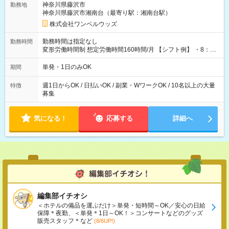
神奈川県藤沢市
勤務地
神奈川県藤沢市湘南台（最寄り駅：湘南台駅）
株式会社ワンベルウッズ
勤務時間は指定なし
勤務時間
変形労働時間制 想定労働時間160時間/月 【シフト例】 ・8：00
～21：00
単発・1日のみOK
期間
週1日からOK / 日払いOK / 副業・WワークOK / 10名以上の大量
特徴
募集
気になる！
応募する
詳細へ
編集部イチオシ
＜ホテルの備品を運ぶだけ＞単発・短時間～OK／安心の日給
保障＊夜勤、＜単発＊1日～OK！＞コンサートなどのグッズ
販売スタッフ＊など
(8/6UP!)