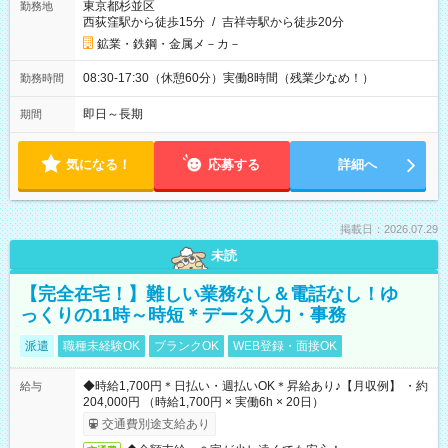
東京都杉並区
勤務地
西荻窪駅から徒歩15分
/
吉祥寺駅から徒歩20分
鉱業・鉄鋼・金属メ－カ－
08:30-17:30（休憩60分）実働8時間（残業少なめ！）
勤務時間
即日～長期
期間
気になる！
応募する
詳細へ
掲載日：2026.07.29
未読
【完全在宅！】難しい業務なし＆電話なし！ゆ
っくりの11時～時短＊データ入力・事務
派遣
職種未経験OK
ブランクOK
WEB登録・面接OK
◆時給1,700円＊日払い・週払いOK＊昇給あり♪【月収例】 ・約
給与
204,000円 （時給1,700円 × 実働6h × 20日）
交通費別途支給あり