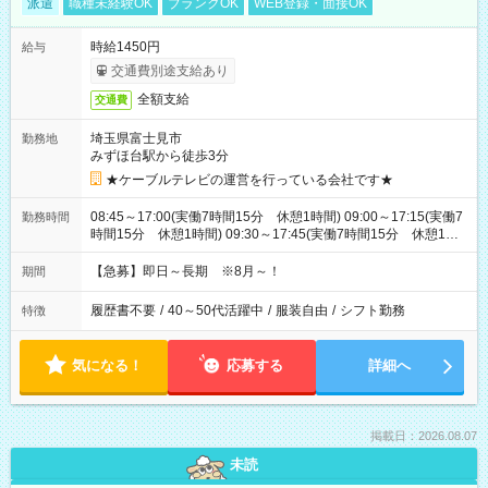
派遣
職種未経験OK
ブランクOK
WEB登録・面接OK
時給1450円
給与
交通費別途支給あり
全額支給
交通費
埼玉県富士見市
勤務地
みずほ台駅から徒歩3分
★ケーブルテレビの運営を行っている会社です★
08:45～17:00(実働7時間15分 休憩1時間) 09:00～17:15(実働7
勤務時間
時間15分 休憩1時間) 09:30～17:45(実働7時間15分 休憩1時
間) ※11:45～20:00：週1回程度遅番あります(在宅勤務OK) ※配
属チームにより
【急募】即日～長期 ※8月～！
期間
履歴書不要
/
40～50代活躍中
/
服装自由
/
シフト勤務
特徴
気になる！
応募する
詳細へ
掲載日：2026.08.07
未読