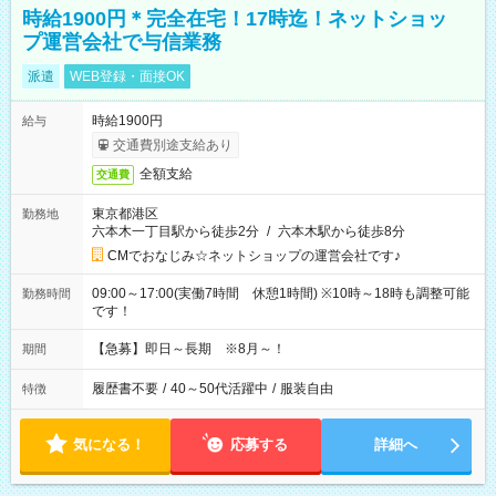
時給1900円＊完全在宅！17時迄！ネットショッ
プ運営会社で与信業務
派遣
WEB登録・面接OK
時給1900円
給与
交通費別途支給あり
全額支給
交通費
東京都港区
勤務地
六本木一丁目駅から徒歩2分
/
六本木駅から徒歩8分
CMでおなじみ☆ネットショップの運営会社です♪
09:00～17:00(実働7時間 休憩1時間) ※10時～18時も調整可能
勤務時間
です！
【急募】即日～長期 ※8月～！
期間
履歴書不要
/
40～50代活躍中
/
服装自由
特徴
気になる！
応募する
詳細へ