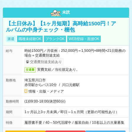
未読
【土日休み】【1ヶ月短期】高時給1500円！ア
ルバムの中身チェック・梱包
派遣
職種未経験OK
ブランクOK
WEB登録・面接OK
時給1500円／月収例：252,000円＝1,500円×8時間×21日勤務の
給与
場合＋交通費別途支給
交通費別途支給あり
実費支給／当社規定あり。
交通費
埼玉県川口市
勤務地
赤羽駅からバス10分
/
川口元郷駅
情報・出版・メディア
(1)09:00-18:00(休憩60分)
勤務時間
1ヶ月以上3ヶ月未満／即日～1ヵ月間（更新の可能性あり）
期間
履歴書不要
/
40～50代活躍中
/
服装自由
/
10名以上の大量募集
特徴