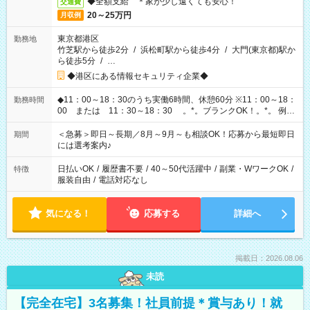
◆全額支給 ＊家が少し遠くても安心！
交通費
20～25万円
月収例
東京都港区
勤務地
竹芝駅から徒歩2分
/
浜松町駅から徒歩4分
/
大門(東京都)駅か
ら徒歩5分
/
…
◆港区にある情報セキュリティ企業◆
◆11：00～18：30のうち実働6時間、休憩60分 ※11：00～18：
勤務時間
00 または 11：30～18：30 。*。ブランクOK！。*。 例え
ば前職が、 在宅/財団法人/事務/コールセンター/受付/販売/カフェ
スタッフ スイーツ販売/ホテルフロント/化粧品販売/など 様々な
＜急募＞即日～長期／8月～9月～も相談OK！応募から最短即日
期間
業界から入社して活躍されています♪
には選考案内♪
日払いOK
/
履歴書不要
/
40～50代活躍中
/
副業・WワークOK
/
特徴
服装自由
/
電話対応なし
気になる！
応募する
詳細へ
掲載日：2026.08.06
未読
【完全在宅】3名募集！社員前提＊賞与あり！就