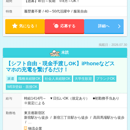
【急募】即日～長期 ※8月～OK！
期間
履歴書不要
/
40～50代活躍中
/
服装自由
特徴
気になる！
応募する
詳細へ
掲載日：2026.07.30
未読
【シフト自由・現金手渡しOK】iPhoneなどス
マホの充電を繋げるだけ！
派遣
職種未経験OK
社会人未経験OK
大学生歓迎
ブランクOK
WEB登録・面接OK
時給1414円～ ▼日払いOK（規定あり） ■初勤務手当あり
給与
※規定による
東京都新宿区
勤務地
新宿駅から徒歩
/
新宿三丁目駅から徒歩
/
高田馬場駅から徒歩
/
…
物流企業