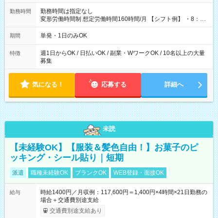
勤務時間は指定なし
勤務時間
変形労働時間制 想定労働時間160時間/月 【シフト例】 ・8：00
～21：00
単発・1日のみOK
期間
週1日からOK / 日払いOK / 副業・WワークOK / 10名以上の大量
特徴
募集
気になる！
応募する
詳細へ
未読
【未経験OK】【服装＆髪色自由！】お菓子のピ
ッキング・シール貼り｜短期
派遣
職種未経験OK
ブランクOK
WEB登録・面接OK
時給1400円／月収例：117,600円＝1,400円×4時間×21日勤務の
給与
場合＋交通費別途支給
交通費別途支給あり