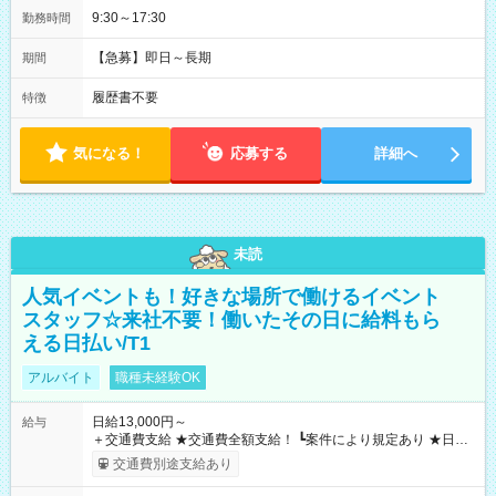
9:30～17:30
勤務時間
【急募】即日～長期
期間
履歴書不要
特徴
気になる！
応募する
詳細へ
未読
人気イベントも！好きな場所で働けるイベント
スタッフ☆来社不要！働いたその日に給料もら
える日払い/T1
アルバイト
職種未経験OK
日給13,000円～
給与
＋交通費支給 ★交通費全額支給！ ┗案件により規定あり ★日払
いOK！（規定あり） ┗働いたその日に現金GET♪ お仕事後はコ
交通費別途支給あり
ンビニATMから 日払い分を引き落とせます！ 【試用期間】試
用期間なし