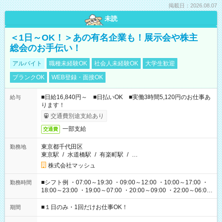
掲載日：2026.08.07
未読
＜1日～OK！＞あの有名企業も！展示会や株主
総会のお手伝い！
アルバイト
職種未経験OK
社会人未経験OK
大学生歓迎
ブランクOK
WEB登録・面接OK
■日給16,840円～ ■日払いOK ■実働3時間5,120円のお仕事あ
給与
ります！
交通費別途支給あり
一部支給
交通費
東京都千代田区
勤務地
東京駅
/
水道橋駅
/
有楽町駅
/
…
株式会社マッシュ
■シフト例 ・07:00～19:30 ・09:00～12:00 ・10:00～17:00 ・
勤務時間
18:00～23:00 ・19:00～07:00 ・20:00～09:00 ・22:00～06:00
etc ★最短で3時間で5,120円のお仕事から 15時間で2万円近く稼
げるお仕事も！ ご希望のお時間に合わせてご紹介！ ※シフトは
■１日のみ・1回だけお仕事OK！
期間
現場によって異なります。 ※勿論、休憩時間はあるのでご安心