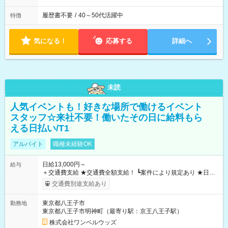
履歴書不要
/
40～50代活躍中
特徴
気になる！
応募する
詳細へ
未読
人気イベントも！好きな場所で働けるイベント
スタッフ☆来社不要！働いたその日に給料もら
える日払い/T1
アルバイト
職種未経験OK
日給13,000円～
給与
＋交通費支給 ★交通費全額支給！ ┗案件により規定あり ★日払
いOK！（規定あり） ┗働いたその日に現金GET♪ お仕事後はコ
交通費別途支給あり
ンビニATMから 日払い分を引き落とせます！ 【試用期間】試
用期間なし
東京都八王子市
勤務地
東京都八王子市明神町（最寄り駅：京王八王子駅）
株式会社ワンベルウッズ