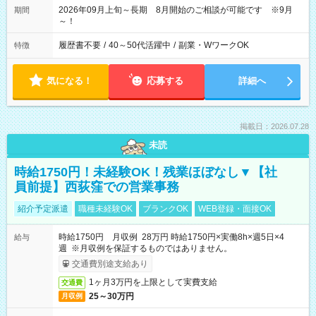
2026年09月上旬～長期 8月開始のご相談が可能です ※9月
期間
～！
履歴書不要
/
40～50代活躍中
/
副業・WワークOK
特徴
気になる！
応募する
詳細へ
掲載日：2026.07.28
未読
時給1750円！未経験OK！残業ほぼなし▼【社
員前提】西荻窪での営業事務
紹介予定派遣
職種未経験OK
ブランクOK
WEB登録・面接OK
時給1750円 月収例 28万円 時給1750円×実働8h×週5日×4
給与
週 ※月収例を保証するものではありません。
交通費別途支給あり
1ヶ月3万円を上限として実費支給
交通費
25～30万円
月収例