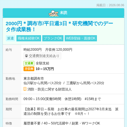
掲載日：2026.08.06
未読
2000円＊調布市/平日週3日＊研究機関でのデー
タ作成業務！
派遣
職種未経験OK
ブランクOK
WEB登録・面接OK
時給2000円 月収例 120,000円
給与
交通費別途支給あり
全額支給
交通費
10～15万円
月収例
東京都調布市
勤務地
仙川駅から民間バス20分
/
三鷹駅から民間バス20分
消防・防災に関する財団法人
09:00～15:00(実働5時間 休憩1時間) #15時まで
勤務時間
【急募】即日～長期 お仕事の最長期間は2027年3月末迄 派
期間
遣法の制限を受けるお仕事です ※8月～！
履歴書不要
/
40～50代活躍中
/
副業・WワークOK
特徴