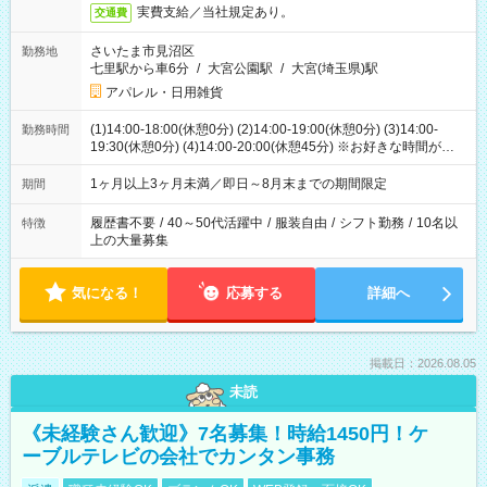
実費支給／当社規定あり。
交通費
さいたま市見沼区
勤務地
七里駅から車6分
/
大宮公園駅
/
大宮(埼玉県)駅
アパレル・日用雑貨
(1)14:00-18:00(休憩0分) (2)14:00-19:00(休憩0分) (3)14:00-
勤務時間
19:30(休憩0分) (4)14:00-20:00(休憩45分) ※お好きな時間が選べ
ます
1ヶ月以上3ヶ月未満／即日～8月末までの期間限定
期間
履歴書不要
/
40～50代活躍中
/
服装自由
/
シフト勤務
/
10名以
特徴
上の大量募集
気になる！
応募する
詳細へ
掲載日：2026.08.05
未読
《未経験さん歓迎》7名募集！時給1450円！ケ
ーブルテレビの会社でカンタン事務