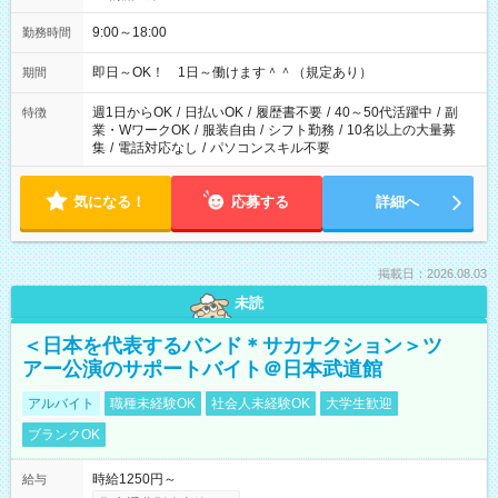
9:00～18:00
勤務時間
即日～OK！ 1日～働けます＾＾（規定あり）
期間
週1日からOK
/
日払いOK
/
履歴書不要
/
40～50代活躍中
/
副
特徴
業・WワークOK
/
服装自由
/
シフト勤務
/
10名以上の大量募
集
/
電話対応なし
/
パソコンスキル不要
気になる！
応募する
詳細へ
掲載日：2026.08.03
未読
＜日本を代表するバンド＊サカナクション＞ツ
アー公演のサポートバイト＠日本武道館
アルバイト
職種未経験OK
社会人未経験OK
大学生歓迎
ブランクOK
時給1250円～
給与