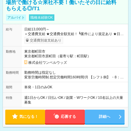
場所で働ける☆来社不要！働いたその日に給料
もらえる◎/T1
アルバイト
職種未経験OK
日給13,000円～
給与
＋交通費支給 ★交通費全額支給！ ┗案件により規定あり ★日払
いOK！（規定あり） ┗働いたその日に現金GET♪ お仕事後はコ
交通費別途支給あり
ンビニATMから 日払い分を引き落とせます！ 【試用期間】試
用期間なし
東京都町田市
勤務地
東京都町田市原町田（最寄り駅：町田駅）
株式会社ワンベルウッズ
勤務時間は指定なし
勤務時間
変形労働時間制 想定労働時間160時間/月 【シフト例】 ・8：00
～21：00
単発・1日のみOK
期間
週1日からOK / 日払いOK / 副業・WワークOK / 10名以上の大量
特徴
募集
気になる！
応募する
詳細へ