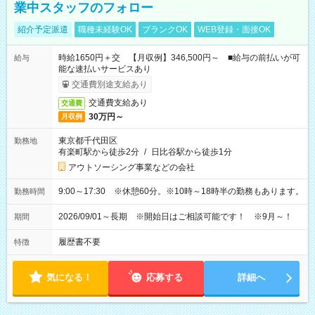
業中スタッフのフォロー
紹介予定派遣
職種未経験OK
ブランクOK
WEB登録・面接OK
時給1650円＋交 【月収例】346,500円～ ■給与の前払いが可
給与
能な速払いサービスあり
交通費別途支給あり
交通費支給あり
交通費
30万円～
月収例
東京都千代田区
勤務地
有楽町駅から徒歩2分
/
日比谷駅から徒歩1分
アウトソーシング事業などの会社
9:00～17:30 ※休憩60分。※10時～18時半の勤務もあります。
勤務時間
2026/09/01～長期 ※開始日はご相談可能です！ ※9月～！
期間
履歴書不要
特徴
気になる！
応募する
詳細へ