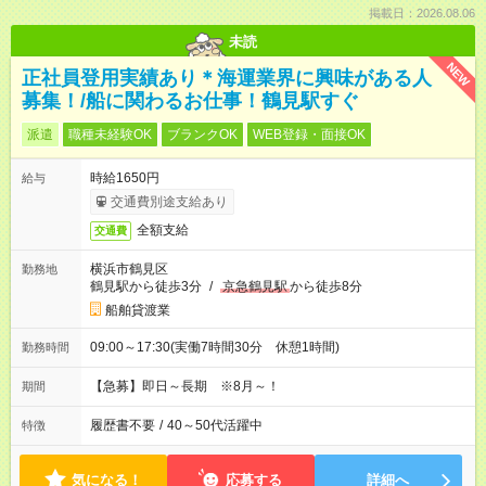
掲載日：2026.08.06
未読
NEW
正社員登用実績あり＊海運業界に興味がある人
募集！/船に関わるお仕事！鶴見駅すぐ
派遣
職種未経験OK
ブランクOK
WEB登録・面接OK
時給1650円
給与
交通費別途支給あり
全額支給
交通費
横浜市鶴見区
勤務地
鶴見駅から徒歩3分
/
京急鶴見駅
から徒歩8分
船舶貸渡業
09:00～17:30(実働7時間30分 休憩1時間)
勤務時間
【急募】即日～長期 ※8月～！
期間
履歴書不要
/
40～50代活躍中
特徴
気になる！
応募する
詳細へ