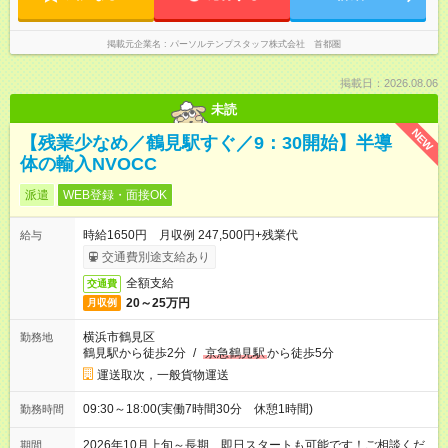
掲載元企業名
パーソルテンプスタッフ株式会社 首都圏
掲載日：2026.08.06
未読
NEW
【残業少なめ／鶴見駅すぐ／9：30開始】半導
体の輸入NVOCC
派遣
WEB登録・面接OK
時給1650円 月収例 247,500円+残業代
給与
交通費別途支給あり
全額支給
交通費
20～25万円
月収例
横浜市鶴見区
勤務地
鶴見駅から徒歩2分
/
京急鶴見駅
から徒歩5分
運送取次，一般貨物運送
09:30～18:00(実働7時間30分 休憩1時間)
勤務時間
2026年10月上旬～長期 即日スタートも可能です！ご相談くだ
期間