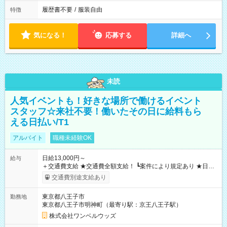
履歴書不要
/
服装自由
特徴
気になる！
応募する
詳細へ
未読
人気イベントも！好きな場所で働けるイベント
スタッフ☆来社不要！働いたその日に給料もら
える日払い/T1
アルバイト
職種未経験OK
日給13,000円～
給与
＋交通費支給 ★交通費全額支給！ ┗案件により規定あり ★日払
いOK！（規定あり） ┗働いたその日に現金GET♪ お仕事後はコ
交通費別途支給あり
ンビニATMから 日払い分を引き落とせます！ 【試用期間】試
用期間なし
東京都八王子市
勤務地
東京都八王子市明神町（最寄り駅：京王八王子駅）
株式会社ワンベルウッズ