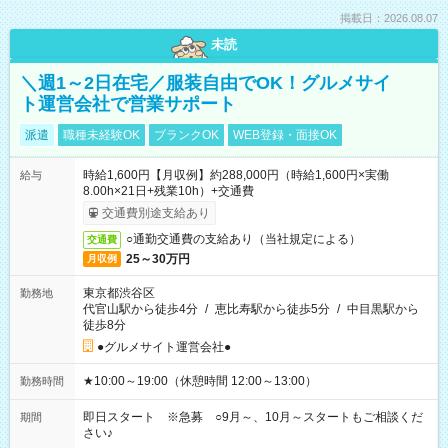
掲載日：2026.08.07
未読
＼週1～2日在宅／服装自由でOK！グルメサイ
ト運営会社で営業サポート
派遣
職種未経験OK
ブランクOK
WEB登録・面接OK
時給1,600円【月収例】約288,000円（時給1,600円×実働
給与
8.00h×21日+残業10h）+交通費
交通費別途支給あり
○通勤交通費の支給あり（当社規定による）
交通費
25～30万円
月収例
東京都渋谷区
勤務地
代官山駅から徒歩4分
/
恵比寿駅から徒歩5分
/
中目黒駅から
徒歩8分
●グルメサイト運営会社●
★10:00～19:00（休憩時間 12:00～13:00）
勤務時間
即日スタート ※急募 ○9月～、10月～スタートもご相談くだ
期間
さい♪