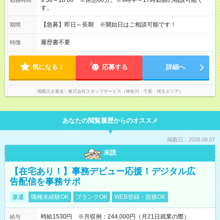
9:30～18:00 ※休憩60分。※9時半～17時勤務の相談可能で
勤務時間
す。
【急募】即日～長期 ※開始日はご相談可能です！
期間
履歴書不要
特徴
気になる！
応募する
詳細へ
掲載元企業名
株式会社スタッフサービス（神奈川・千葉・埼玉エリア）
あなたの閲覧履歴からのオススメ
掲載日：2026.08.07
未読
【在宅あり！】事務デビュー応援！デジタル広
告配信を事務サポ
派遣
職種未経験OK
ブランクOK
WEB登録・面接OK
時給1530円 ※月収例：244,000円（月21日就業の際）
給与