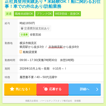
正社員登用実績あり＊未経験OK！船に関わるお仕
事！車での外出あり/訪船業務
派遣
職種未経験OK
ブランクOK
WEB登録・面接OK
時給1650円
給与
交通費別途支給あり
全額支給
交通費
横浜市鶴見区
勤務地
鶴見駅から徒歩3分
/
京急鶴見駅
から徒歩8分
船舶貸渡業
09:00～17:30(実働7時間30分 休憩1時間)
勤務時間
2026年10月上旬～長期 ※10月～！
期間
履歴書不要
/
40～50代活躍中
特徴
気になる！
応募する
詳細へ
掲載元企業名
パーソルテンプスタッフ株式会社 首都圏