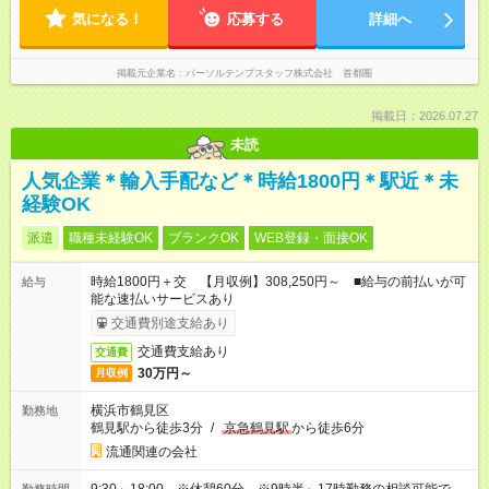
気になる！
応募する
詳細へ
掲載元企業名
パーソルテンプスタッフ株式会社 首都圏
掲載日：2026.07.27
未読
人気企業＊輸入手配など＊時給1800円＊駅近＊未
経験OK
派遣
職種未経験OK
ブランクOK
WEB登録・面接OK
時給1800円＋交 【月収例】308,250円～ ■給与の前払いが可
給与
能な速払いサービスあり
交通費別途支給あり
交通費支給あり
交通費
30万円～
月収例
横浜市鶴見区
勤務地
鶴見駅から徒歩3分
/
京急鶴見駅
から徒歩6分
流通関連の会社