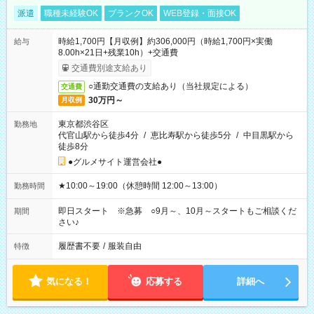
派遣
職種未経験OK
ブランクOK
WEB登録・面接OK
時給1,700円【月収例】約306,000円（時給1,700円×実働
給与
8.00h×21日+残業10h）+交通費
交通費別途支給あり
○通勤交通費の支給あり（当社規定による）
交通費
30万円～
月収例
東京都渋谷区
勤務地
代官山駅から徒歩4分
/
恵比寿駅から徒歩5分
/
中目黒駅から
徒歩8分
●グルメサイト運営会社●
★10:00～19:00（休憩時間 12:00～13:00）
勤務時間
即日スタート ※急募 ○9月～、10月～スタートもご相談くだ
期間
さい♪
履歴書不要
/
服装自由
特徴
気になる！
応募する
詳細へ