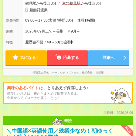
鶴見駅から徒歩3分
/
京急鶴見駅
から徒歩8分
船舶貸渡業
09:00～17:30(実働7時間30分 休憩1時間)
勤務時間
2026年09月上旬～長期 ※9月～！
期間
履歴書不要
/
40～50代活躍中
特徴
気になる！
応募する
詳細へ
掲載元企業名
パーソルテンプスタッフ株式会社 首都圏
興味のあるバイト
は、とりあえず保存しよう♪
保存した求人は、後からまとめて応募できるよ。
企業からアプローチが届くことも！
掲載日：2026.08.06
未読
NEW
＼中国語×英語使用／残業少なめ！朝ゆっく