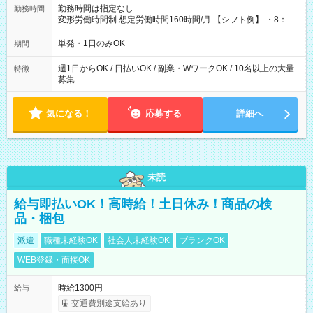
勤務時間は指定なし
勤務時間
変形労働時間制 想定労働時間160時間/月 【シフト例】 ・8：00
～21：00
単発・1日のみOK
期間
週1日からOK / 日払いOK / 副業・WワークOK / 10名以上の大量
特徴
募集
気になる！
応募する
詳細へ
未読
給与即払いOK！高時給！土日休み！商品の検
品・梱包
派遣
職種未経験OK
社会人未経験OK
ブランクOK
WEB登録・面接OK
時給1300円
給与
交通費別途支給あり