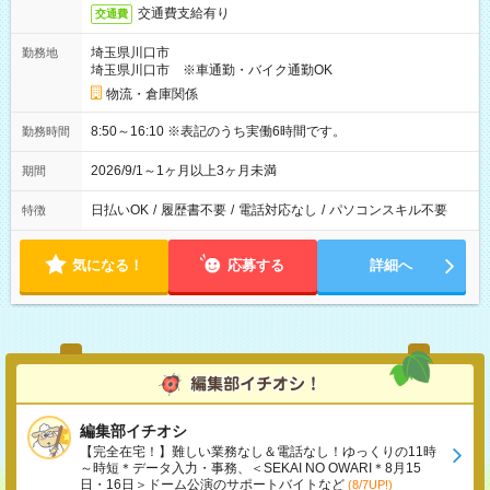
交通費支給有り
交通費
埼玉県川口市
勤務地
埼玉県川口市 ※車通勤・バイク通勤OK
物流・倉庫関係
8:50～16:10 ※表記のうち実働6時間です。
勤務時間
2026/9/1～1ヶ月以上3ヶ月未満
期間
日払いOK
/
履歴書不要
/
電話対応なし
/
パソコンスキル不要
特徴
気になる！
応募する
詳細へ
編集部イチオシ
【完全在宅！】難しい業務なし＆電話なし！ゆっくりの11時
～時短＊データ入力・事務、＜SEKAI NO OWARI＊8月15
日・16日＞ドーム公演のサポートバイトなど
(8/7UP!)