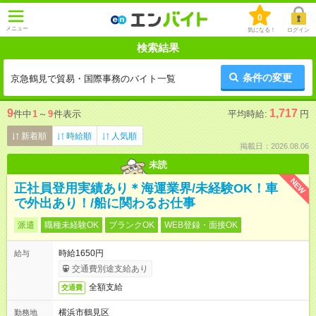
0
メニュー
気になる！
ログイン
検索結果
条件の変更
京急鶴見で貿易・国際事務のバイト一覧
9
1,717
件中
1
～
9
件表示
平均時給:
円
新着順
時給順
人気順
掲載日：2026.08.06
未読
NEW
正社員登用実績あり＊海運業界/未経験OK！車
で外出あり！/船に関わるお仕事
派遣
職種未経験OK
ブランクOK
WEB登録・面接OK
時給1650円
給与
交通費別途支給あり
全額支給
交通費
横浜市鶴見区
勤務地