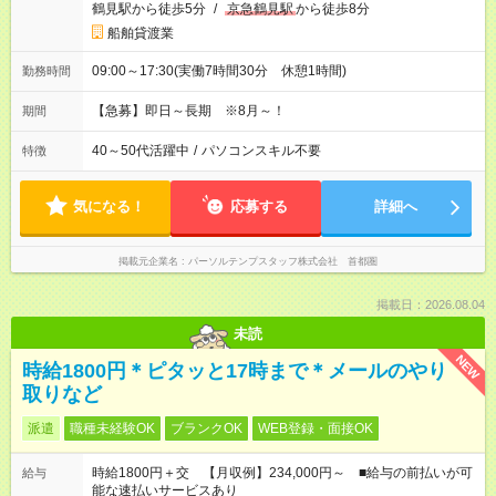
鶴見駅から徒歩5分
/
京急鶴見駅
から徒歩8分
船舶貸渡業
09:00～17:30(実働7時間30分 休憩1時間)
勤務時間
【急募】即日～長期 ※8月～！
期間
40～50代活躍中
/
パソコンスキル不要
特徴
気になる！
応募する
詳細へ
掲載元企業名
パーソルテンプスタッフ株式会社 首都圏
掲載日：2026.08.04
未読
NEW
時給1800円＊ピタッと17時まで＊メールのやり
取りなど
派遣
職種未経験OK
ブランクOK
WEB登録・面接OK
時給1800円＋交 【月収例】234,000円～ ■給与の前払いが可
給与
能な速払いサービスあり