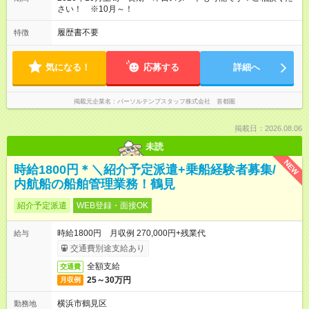
さい！ ※10月～！
履歴書不要
特徴
気になる！
応募する
詳細へ
掲載元企業名
パーソルテンプスタッフ株式会社 首都圏
掲載日：2026.08.06
未読
NEW
時給1800円＊＼紹介予定派遣+乗船経験者募集/
内航船の船舶管理業務！鶴見
紹介予定派遣
WEB登録・面接OK
時給1800円 月収例 270,000円+残業代
給与
交通費別途支給あり
全額支給
交通費
25～30万円
月収例
横浜市鶴見区
勤務地