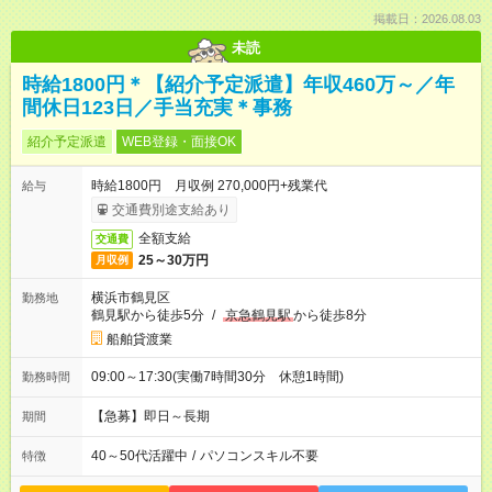
掲載日：2026.08.03
未読
時給1800円＊【紹介予定派遣】年収460万～／年
間休日123日／手当充実＊事務
紹介予定派遣
WEB登録・面接OK
時給1800円 月収例 270,000円+残業代
給与
交通費別途支給あり
全額支給
交通費
25～30万円
月収例
横浜市鶴見区
勤務地
鶴見駅から徒歩5分
/
京急鶴見駅
から徒歩8分
船舶貸渡業
09:00～17:30(実働7時間30分 休憩1時間)
勤務時間
【急募】即日～長期
期間
40～50代活躍中
/
パソコンスキル不要
特徴