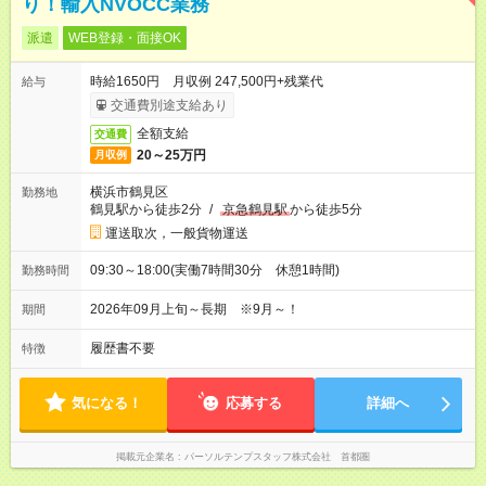
り！輸入NVOCC業務
派遣
WEB登録・面接OK
時給1650円 月収例 247,500円+残業代
給与
交通費別途支給あり
全額支給
交通費
20～25万円
月収例
横浜市鶴見区
勤務地
鶴見駅から徒歩2分
/
京急鶴見駅
から徒歩5分
運送取次，一般貨物運送
09:30～18:00(実働7時間30分 休憩1時間)
勤務時間
2026年09月上旬～長期 ※9月～！
期間
履歴書不要
特徴
気になる！
応募する
詳細へ
掲載元企業名
パーソルテンプスタッフ株式会社 首都圏