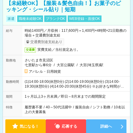
【未経験OK】【服装＆髪色自由！】お菓子のピ
ッキング・シール貼り｜短期
派遣
職種未経験OK
ブランクOK
WEB登録・面接OK
時給1400円／月収例：117,600円＝1,400円×4時間×21日勤務の
給与
場合＋交通費別途支給
交通費別途支給あり
実費支給／当社規定あり。
交通費
さいたま市見沼区
勤務地
七里駅から車6分
/
大宮公園駅
/
大宮(埼玉県)駅
アパレル・日用雑貨
(1)14:00-18:00(休憩0分) (2)14:00-19:00(休憩0分) (3)14:00-
勤務時間
19:30(休憩0分) (4)14:00-20:00(休憩45分) ※お好きな時間が選べ
ます
1ヶ月以上3ヶ月未満／即日～8月末までの期間限定
期間
履歴書不要
/
40～50代活躍中
/
服装自由
/
シフト勤務
/
10名以
特徴
上の大量募集
気になる！
応募する
詳細へ