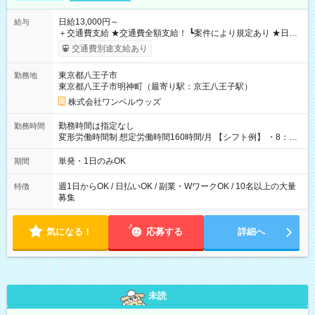
日給13,000円～
給与
＋交通費支給 ★交通費全額支給！ ┗案件により規定あり ★日払
いOK！（規定あり） ┗働いたその日に現金GET♪ お仕事後はコ
交通費別途支給あり
ンビニATMから 日払い分を引き落とせます！ 【試用期間】試
用期間なし
東京都八王子市
勤務地
東京都八王子市明神町（最寄り駅：京王八王子駅）
株式会社ワンベルウッズ
勤務時間は指定なし
勤務時間
変形労働時間制 想定労働時間160時間/月 【シフト例】 ・8：00
～21：00
単発・1日のみOK
期間
週1日からOK / 日払いOK / 副業・WワークOK / 10名以上の大量
特徴
募集
気になる！
応募する
詳細へ
未読