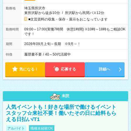
埼玉県所沢市
勤務地
東所沢駅から徒歩10分
/
所沢駅から民間バス12分
■文芸資料の収集・保存・展示をおこなっています
09:00～17:00(実働7時間 休憩1時間) ※10時～18時もご相談OK
勤務時間
です！
2026年09月上旬～長期 ※9月～！
期間
履歴書不要
/
40～50代活躍中
特徴
気になる！
応募する
詳細へ
未読
人気イベントも！好きな場所で働けるイベント
スタッフ☆来社不要！働いたその日に給料もら
える日払い/T1
アルバイト
職種未経験OK