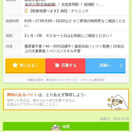
金沢八景(京急線)駅
/
京急富岡駅
/
福浦駅
/
…
【勤務地選べます】病院・クリニック
8:00～17:00 9:00～18:00など ※ご希望の時間帯をご相談くださ
勤務時間
い。
2ヶ月～OK ※スタート日はお気軽にご相談ください！
期間
履歴書不要
/
40～50代活躍中
/
服装自由
/
シフト勤務
/
10名以
特徴
上の大量募集
/
パソコンスキル不要
気になる！
応募する
詳細へ
掲載元企業名
株式会社スタッフサービス メディカル事業本部
興味のあるバイト
は、とりあえず保存しよう♪
保存した求人は、後からまとめて応募できるよ。
企業からアプローチが届くことも！
掲載日：2026.07.30
未読