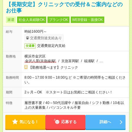
【長期安定】クリニックでの受付＆ご案内などの
お仕事
派遣
社会人未経験OK
ブランクOK
WEB登録・面接OK
時給1600円～
給与
交通費別途支給あり
交通費規定内支給
交通費
横浜市金沢区
勤務地
金沢八景(京急線)駅
/
京急富岡駅
/
福浦駅
/
…
【勤務地選べます】クリニック
8:00～17:00 9:00～18:00など ※ご希望の時間帯をご相談くださ
勤務時間
い。
2ヶ月～OK ※スタート日はお気軽にご相談ください！
期間
履歴書不要
/
40～50代活躍中
/
服装自由
/
シフト勤務
/
10名以
特徴
上の大量募集
/
パソコンスキル不要
気になる！
応募する
詳細へ