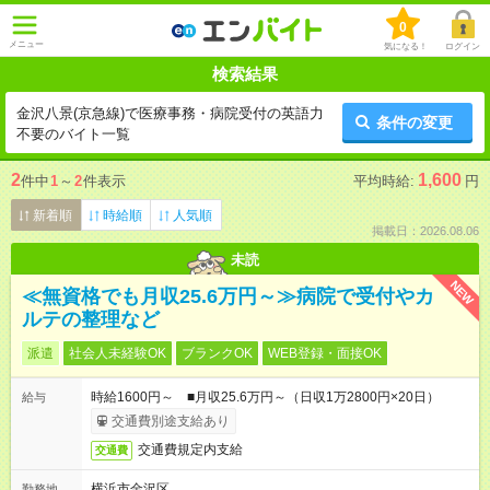
0
メニュー
気になる！
ログイン
検索結果
金沢八景(京急線)で医療事務・病院受付の英語力
条件の変更
不要のバイト一覧
2
1,600
件中
1
～
2
件表示
平均時給:
円
新着順
時給順
人気順
掲載日：2026.08.06
未読
NEW
≪無資格でも月収25.6万円～≫病院で受付やカ
ルテの整理など
派遣
社会人未経験OK
ブランクOK
WEB登録・面接OK
時給1600円～ ■月収25.6万円～（日収1万2800円×20日）
給与
交通費別途支給あり
交通費規定内支給
交通費
横浜市金沢区
勤務地