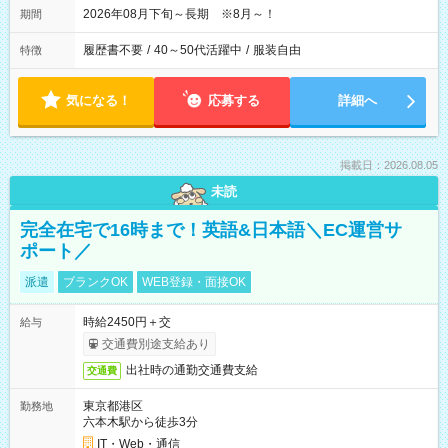
2026年08月下旬～長期 ※8月～！
期間
履歴書不要
/
40～50代活躍中
/
服装自由
特徴
気になる！
応募する
詳細へ
掲載日：2026.08.05
未読
完全在宅で16時まで！英語&日本語＼EC運営サ
ポート／
派遣
ブランクOK
WEB登録・面接OK
時給2450円＋交
給与
交通費別途支給あり
出社時の通勤交通費支給
交通費
東京都港区
勤務地
六本木駅から徒歩3分
IT・Web・通信