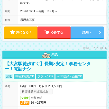
能です。
2026/09/01～長期 ※9月～！
期間
履歴書不要
特徴
気になる！
応募する
詳細へ
掲載日：2026.08.06
未読
【大宮駅徒歩すぐ】長期×安定！事務センタ
ー！電話ナシ
派遣
職種未経験OK
ブランクOK
WEB登録・面接OK
時給1300円 月収例 201,500円
給与
交通費別途支給あり
全額支給
交通費
20～25万円
月収例