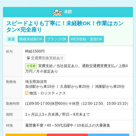
未読
スピードよりも丁寧に！未経験OK！作業はカン
タン×完全座り
派遣
職種未経験OK
ブランクOK
WEB登録・面接OK
時給1500円
給与
交通費別途支給あり
実費支給／当社規定あり。通勤交通費実費支払／上限4
交通費
万円／月※規定あり
埼玉県加須市
勤務地
加須駅から車10分
/
久喜駅から車20分
/
鴻巣駅から車20分
物流・ロジスティクス
(1)09:00-17:00(休憩60分) ※休憩（12:00-12:50、15:00-15:10）
勤務時間
1ヶ月以上3ヶ月未満／即日～9月末まで
期間
履歴書不要
/
40～50代活躍中
/
10名以上の大量募集
特徴