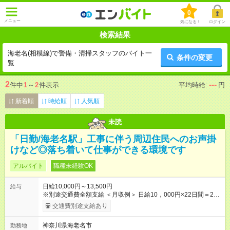
0
メニュー
気になる！
ログイン
検索結果
海老名(相模線)で警備・清掃スタッフのバイト一
条件の変更
覧
2
---
件中
1
～
2
件表示
平均時給:
円
新着順
時給順
人気順
未読
「日勤/海老名駅」工事に伴う周辺住民へのお声掛
けなど◎落ち着いて仕事ができる環境です
アルバイト
職種未経験OK
日給10,000円～13,500円
給与
※別途交通費全額支給 ＜月収例＞ 日給10，000円×22日間＝22
万円 ◆スタートダッシュに 入社祝金最大200，000円を支給！
交通費別途支給あり
研修手当(法定研修20時間)：24，500円支給！ ◆昇給あり 資格
取得も応援しています♪ ◆交通費「全額」支給 公共交通機関を利
神奈川県海老名市
勤務地
用の履歴を提出で、交通費全額支給！ 自動車通勤・バイク通勤