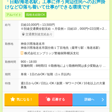
「日勤/海老名駅」工事に伴う周辺住民へのお声掛
けなど◎落ち着いて仕事ができる環境です
アルバイト
職種未経験OK
日給10,000円～13,500円
給与
※別途交通費全額支給 ＜月収例＞ 日給10，000円×22日間＝22
万円 ◆スタートダッシュに 入社祝金最大200，000円を支給！
交通費別途支給あり
研修手当(法定研修20時間)：24，500円支給！ ◆昇給あり 資格
取得も応援しています♪ ◆交通費「全額」支給 公共交通機関を利
神奈川県海老名市
勤務地
用の履歴を提出で、交通費全額支給！ 自動車通勤・バイク通勤
神奈川県海老名市国分南１丁目地先（最寄り駅：海老名駅）
もOK ◆日当保証 たとえ仕事が1時間で終わっても 日当は全額お
支払いします！ 業者さんと協力し合って、早く仕事を終えるほ
株式会社エンブリッジ警備保障/横浜支社
ど、お得……！ ◆その他 資格応援手当・隊長手当等 アルバイ
トから社員雇用までのキャリアアップを楽しめるスキームをご
900～18:00
勤務時間
用意しております☆ 【試用期間】試用期間なし
実働時間：8時間/日 ※勤務地により勤務時間は多少変動あり ◆希
望のシフトで働ける！ 希望の勤務日数がありましたらご相談下
さい。 週1日、月1日～の勤務OKです
単発・1日のみOK / 短期（1ヶ月以内）
期間
週1日からOK / 日払いOK / 副業・WワークOK / 10名以上の大量
特徴
募集
気になる！
応募する
詳細へ
掲載元企業名
株式会社エンブリッジ警備保障/横浜支社