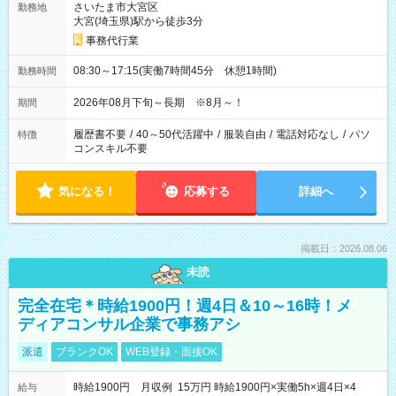
さいたま市大宮区
勤務地
大宮(埼玉県)駅から徒歩3分
事務代行業
08:30～17:15(実働7時間45分 休憩1時間)
勤務時間
2026年08月下旬～長期 ※8月～！
期間
履歴書不要
/
40～50代活躍中
/
服装自由
/
電話対応なし
/
パソ
特徴
コンスキル不要
気になる！
応募する
詳細へ
掲載日：2026.08.06
未読
完全在宅＊時給1900円！週4日＆10～16時！メ
ディアコンサル企業で事務アシ
派遣
ブランクOK
WEB登録・面接OK
時給1900円 月収例 15万円 時給1900円×実働5h×週4日×4
給与