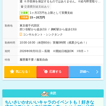
週 ※月収例を保証するものではありません。※給与即受取りサ
ービス利用可（利用条件有）
交通費別途支給あり
1ヶ月3万円を上限として実費支給
交通費
15～20万円
月収例
東京都千代田区
勤務地
四ツ谷駅から徒歩2分
/
麹町駅から徒歩13分
コンサルタント・シンクタンク
10:00-16:00（休憩60分）実働5時間（残業少なめ！）
勤務時間
2026年09月01日～長期 ※開始日相談OK ※9月～！
期間
履歴書不要
/
服装自由
特徴
気になる！
応募する
詳細へ
未読
ちいさいかわいいキャラのイベントも！好きな