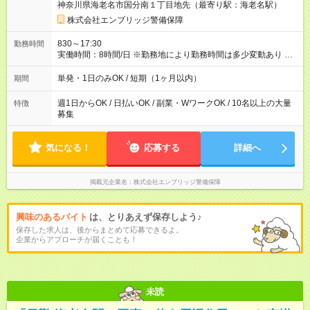
神奈川県海老名市国分南１丁目地先（最寄り駅：海老名駅）
もOK ◆日当保証 たとえ仕事が1時間で終わっても 日当は全額お
支払いします！ 業者さんと協力し合って、早く仕事を終えるほ
株式会社エンブリッジ警備保障
ど、お得……！ ◆その他 資格応援手当・隊長手当等 アルバイ
トから社員雇用までのキャリアアップを楽しめるスキームをご
830～17:30
勤務時間
用意しております☆ 【試用期間】試用期間なし
実働時間：8時間/日 ※勤務地により勤務時間は多少変動あり ◆希
望のシフトで働ける！ 希望の勤務日数がありましたらご相談下
さい。 週1日、月1日～の勤務OKです 夜勤・深夜のお仕事もご
単発・1日のみOK / 短期（1ヶ月以内）
期間
ざいます
週1日からOK / 日払いOK / 副業・WワークOK / 10名以上の大量
特徴
募集
気になる！
応募する
詳細へ
掲載元企業名
株式会社エンブリッジ警備保障
興味のあるバイト
は、とりあえず保存しよう♪
保存した求人は、後からまとめて応募できるよ。
企業からアプローチが届くことも！
未読