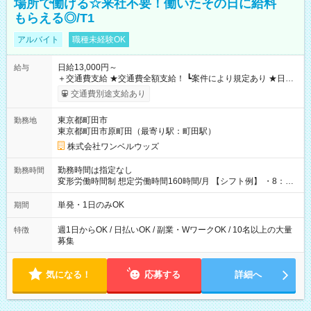
場所で働ける☆来社不要！働いたその日に給料
もらえる◎/T1
アルバイト
職種未経験OK
日給13,000円～
給与
＋交通費支給 ★交通費全額支給！ ┗案件により規定あり ★日払
いOK！（規定あり） ┗働いたその日に現金GET♪ お仕事後はコ
交通費別途支給あり
ンビニATMから 日払い分を引き落とせます！ 【試用期間】試
用期間なし
東京都町田市
勤務地
東京都町田市原町田（最寄り駅：町田駅）
株式会社ワンベルウッズ
勤務時間は指定なし
勤務時間
変形労働時間制 想定労働時間160時間/月 【シフト例】 ・8：00
～21：00
単発・1日のみOK
期間
週1日からOK / 日払いOK / 副業・WワークOK / 10名以上の大量
特徴
募集
気になる！
応募する
詳細へ