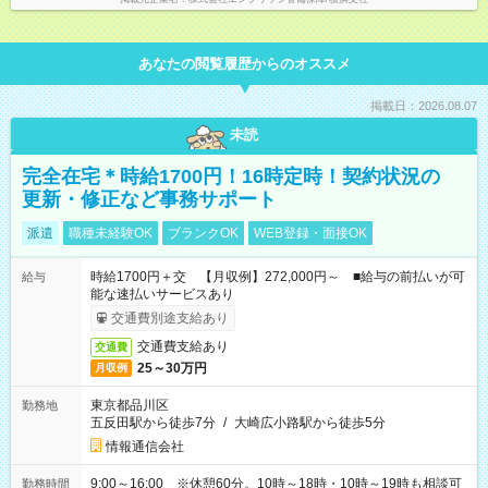
あなたの閲覧履歴からのオススメ
掲載日：2026.08.07
未読
完全在宅＊時給1700円！16時定時！契約状況の
更新・修正など事務サポート
派遣
職種未経験OK
ブランクOK
WEB登録・面接OK
時給1700円＋交 【月収例】272,000円～ ■給与の前払いが可
給与
能な速払いサービスあり
交通費別途支給あり
交通費支給あり
交通費
25～30万円
月収例
東京都品川区
勤務地
五反田駅から徒歩7分
/
大崎広小路駅から徒歩5分
情報通信会社
9:00～16:00 ※休憩60分。10時～18時・10時～19時も相談可
勤務時間