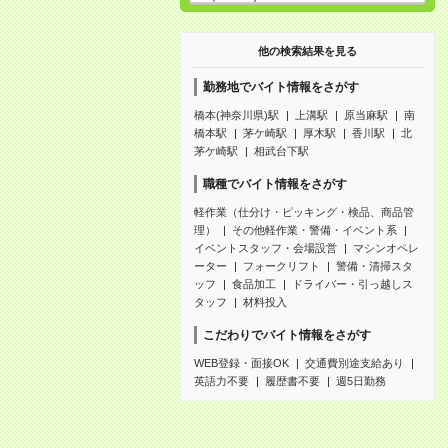
他の検索結果を見る
勤務地でバイト情報をさがす
橋本(神奈川県)駅
上溝駅
原当麻駅
南
橋本駅
茅ケ崎駅
厚木駅
香川駅
北
茅ケ崎駅
相武台下駅
職種でバイト情報をさがす
軽作業（仕分け・ピッキング・検品、商品管
理）
その他軽作業・警備・イベント系
イベントスタッフ・会場設営
マシンオペレ
ーター
フォークリフト
警備・清掃スタ
ッフ
食品加工
ドライバー・引っ越しス
タッフ
材料投入
こだわりでバイト情報をさがす
WEB登録・面接OK
交通費別途支給あり
英語力不要
履歴書不要
週5日勤務