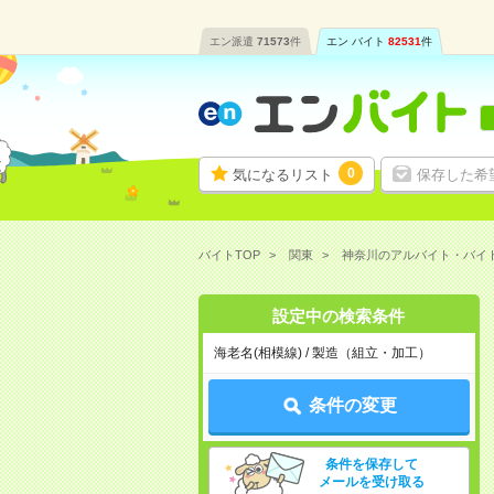
エン派遣
71573
件
エン バイト
82531
件
0
気になるリスト
保存した希
バイトTOP
関東
神奈川のアルバイト・バイ
設定中の検索条件
海老名(相模線) / 製造（組立・加工）
条件の変更
条件を保存して
メールを受け取る