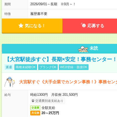
2026/09/01～長期 ※9月～！
期間
履歴書不要
特徴
気になる！
応募する
未読
【大宮駅徒歩すぐ】長期×安定！事務センター
派遣
職種未経験OK
ブランクOK
WEB登録・面接OK
大宮駅すぐ《大手企業でカンタン事務！》事務セン
時給1300円 月収例 201,500円
給与
交通費別途支給あり
全額支給
交通費
20～25万円
月収例