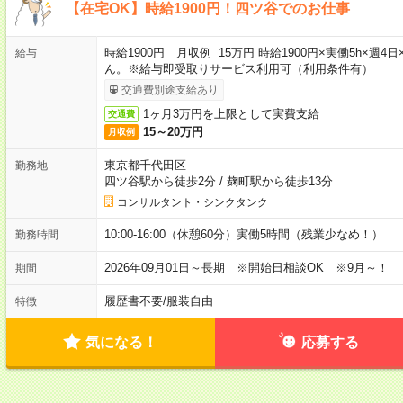
【在宅OK】時給1900円！四ツ谷でのお仕事
時給1900円 月収例 15万円 時給1900円×実働5h×
給与
ん。※給与即受取りサービス利用可（利用条件有）
交通費別途支給あり
1ヶ月3万円を上限として実費支給
交通費
15～20万円
月収例
東京都千代田区
勤務地
四ツ谷駅から徒歩2分
/
麹町駅から徒歩13分
コンサルタント・シンクタンク
10:00-16:00（休憩60分）実働5時間（残業少なめ！）
勤務時間
2026年09月01日～長期 ※開始日相談OK ※9月～！
期間
履歴書不要
/
服装自由
特徴
気になる！
応募する