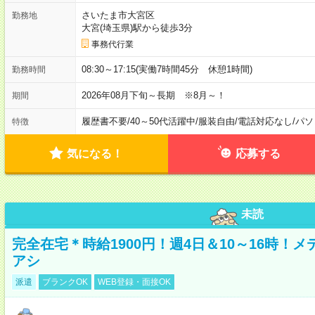
さいたま市大宮区
勤務地
大宮(埼玉県)駅から徒歩3分
事務代行業
08:30～17:15(実働7時間45分 休憩1時間)
勤務時間
2026年08月下旬～長期 ※8月～！
期間
履歴書不要
/
40～50代活躍中
/
服装自由
/
電話対応なし
/
パソ
特徴
気になる！
応募する
未読
完全在宅＊時給1900円！週4日＆10～16時！
アシ
派遣
ブランクOK
WEB登録・面接OK