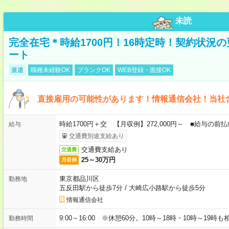
未読
完全在宅＊時給1700円！16時定時！契約状況
ート
派遣
職種未経験OK
ブランクOK
WEB登録・面接OK
直接雇用の可能性があります！情報通信会社！当社
時給1700円＋交 【月収例】272,000円～ ■給与の
給与
交通費別途支給あり
交通費支給あり
交通費
25～30万円
月収例
東京都品川区
勤務地
五反田駅から徒歩7分
/
大崎広小路駅から徒歩5分
情報通信会社
9:00～16:00 ※休憩60分。10時～18時・10時～19時
勤務時間