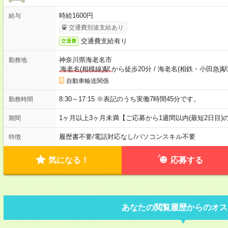
時給1600円
給与
交通費別途支給あり
交通費支給有り
交通費
神奈川県海老名市
勤務地
海老名(相模線)駅
から徒歩20分
/
海老名(相鉄・小田急)駅
自動車輸送関係
8:30～17:15 ※表記のうち実働7時間45分です。
勤務時間
1ヶ月以上3ヶ月未満【ご応募から1週間以内(最短2日目
期間
履歴書不要
/
電話対応なし
/
パソコンスキル不要
特徴
気になる！
応募する
あなたの閲覧履歴からのオス