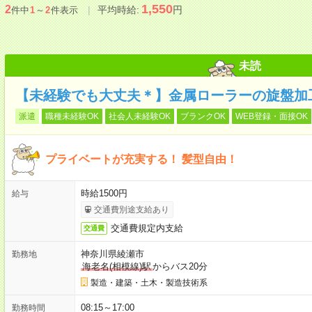
1,550
2
平均時給:
円
件中
1
～
2
件表示
未読
【未経験でも大丈夫＊】金属ローラーの旋盤加工
派遣
職種未経験OK
社会人未経験OK
ブランクOK
WEB登録・面接OK
プライベートが充実する！ 髪型自由！
時給1500円
給与
交通費別途支給あり
交通費規定内支給
交通費
神奈川県綾瀬市
勤務地
海老名(相模線)駅
からバス20分
製造・建築・土木・製造技術系
08:15～17:00
勤務時間